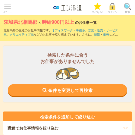
メニュー
気になる!
ログイン
検索
茨城県北相馬郡
×
時給900円以上
のお仕事一覧
北相馬郡の派遣のお仕事情報です。
オフィスワーク・事務系
、
営業・販売・サービス
系
、
クリエイティブ系
などのお仕事を取り揃えています。さらに、
短期
・
単発
などの
期間や、
職種未経験OK
などのこだわり条件で絞り込んでいただけます。
時給
1100円以上
・
1800円以上
の求人はこちら
当サイトでは法令を遵守し、最低賃金以上の求人のみを掲載しています。
検索した条件に合う
お仕事がありませんでした
条件を変更して再検索
検索条件を追加して絞り込む
職種
でお仕事情報を絞り込む