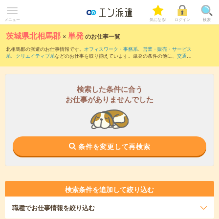
メニュー
気になる!
ログイン
検索
茨城県北相馬郡
×
単発
のお仕事一覧
北相馬郡の派遣のお仕事情報です。
オフィスワーク・事務系
、
営業・販売・サービス
系
、
クリエイティブ系
などのお仕事を取り揃えています。単発の条件の他に、
交通費
別途支給あり
、
職種未経験OK
、
友だちと一緒の応募OK
などでもお探し頂けます。
検索した条件に合う
お仕事がありませんでした
条件を変更して再検索
検索条件を追加して絞り込む
職種
でお仕事情報を絞り込む