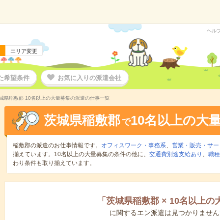
ヘル
エリア変更
た希望条件
お気に入りの派遣会社
城県稲敷郡 10名以上の大量募集の派遣の仕事一覧
茨城県稲敷郡
10名以上の大
で
稲敷郡の派遣のお仕事情報です。
オフィスワーク・事務系
、
営業・販売・サー
揃えています。10名以上の大量募集の条件の他に、
交通費別途支給あり
、
職種
わり条件も取り揃えています。
「
茨城県稲敷郡
×
10名以上の
に関するエン派遣は見つかりません