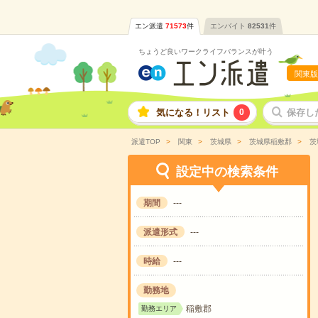
エン派遣
71573
件
エンバイト
82531
件
ちょうど良いワークライフバランスが叶う
関東版
気になる！リスト
0
保存し
派遣TOP
関東
茨城県
茨城県稲敷郡
茨
設定中の検索条件
期間
---
派遣形式
---
時給
---
勤務地
稲敷郡
勤務エリア