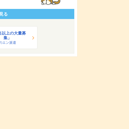
見る
0名以上の大量募
集」
のエン派遣