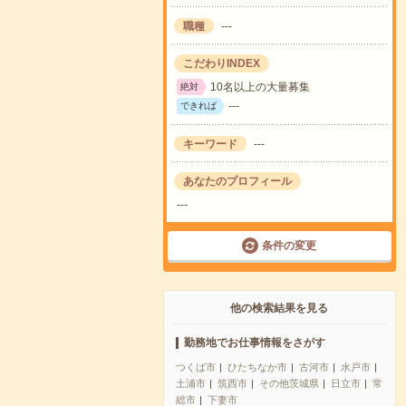
職種
---
こだわりINDEX
10名以上の大量募集
絶対
---
できれば
キーワード
---
あなたのプロフィール
---
条件の変更
他の検索結果を見る
勤務地でお仕事情報をさがす
つくば市
ひたちなか市
古河市
水戸市
土浦市
筑西市
その他茨城県
日立市
常
総市
下妻市