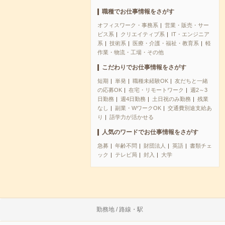
職種でお仕事情報をさがす
オフィスワーク・事務系
営業・販売・サー
ビス系
クリエイティブ系
IT・エンジニア
系
技術系
医療・介護・福祉・教育系
軽
作業・物流・工場・その他
こだわりでお仕事情報をさがす
短期
単発
職種未経験OK
友だちと一緒
の応募OK
在宅・リモートワーク
週2～3
日勤務
週4日勤務
土日祝のみ勤務
残業
なし
副業・WワークOK
交通費別途支給あ
り
語学力が活かせる
人気のワードでお仕事情報をさがす
急募
年齢不問
財団法人
英語
書類チェ
ック
テレビ局
封入
大学
勤務地 / 路線・駅