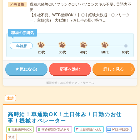
職種未経験OK / ブランクOK / パソコンスキル不要 / 英語力不
応募資格
要
【来社不要、WEB登録OK！】〇未経験大歓迎！〇フリータ
ー、主婦(夫) 大歓迎！ ※お仕事の掛け持ち…
職場の雰囲気
年齢層
20代
30代
40代
50代
60代
気になる!
応募へ進む
詳しく見る
派遣会社
株式会社テクノ・サービス
未読
高時給！車通勤OK！土日休み！日勤のお仕
事！機械オペレーター
職種未経験OK
交通費別途支給あり
土日祝日が休み
WEB登録OK
派遣