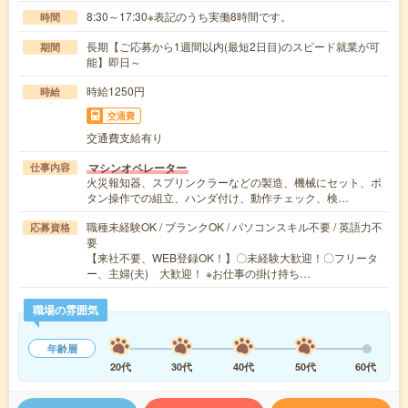
8:30～17:30※表記のうち実働8時間です。
時間
長期【ご応募から1週間以内(最短2日目)のスピード就業が可
期間
能】即日～
時給1250円
時給
交通費
交通費支給有り
マシンオペレーター
仕事内容
火災報知器、スプリンクラーなどの製造、機械にセット、ボ
タン操作での組立、ハンダ付け、動作チェック、検…
職種未経験OK / ブランクOK / パソコンスキル不要 / 英語力不
応募資格
要
【来社不要、WEB登録OK！】〇未経験大歓迎！〇フリータ
ー、主婦(夫) 大歓迎！ ※お仕事の掛け持ち…
職場の雰囲気
年齢層
20代
30代
40代
50代
60代