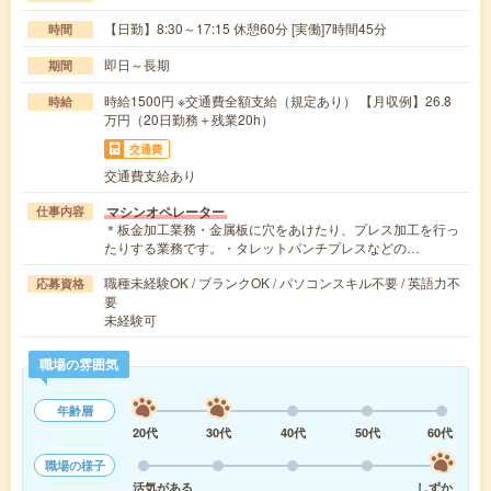
【日勤】8:30～17:15 休憩60分 [実働]7時間45分
時間
即日～長期
期間
時給1500円 ※交通費全額支給（規定あり） 【月収例】26.8
時給
万円（20日勤務＋残業20h）
交通費
交通費支給あり
マシンオペレーター
仕事内容
＊板金加工業務・金属板に穴をあけたり、プレス加工を行っ
たりする業務です。・タレットパンチプレスなどの…
職種未経験OK / ブランクOK / パソコンスキル不要 / 英語力不
応募資格
要
未経験可
職場の雰囲気
年齢層
20代
30代
40代
50代
60代
職場の様子
活気がある
しずか