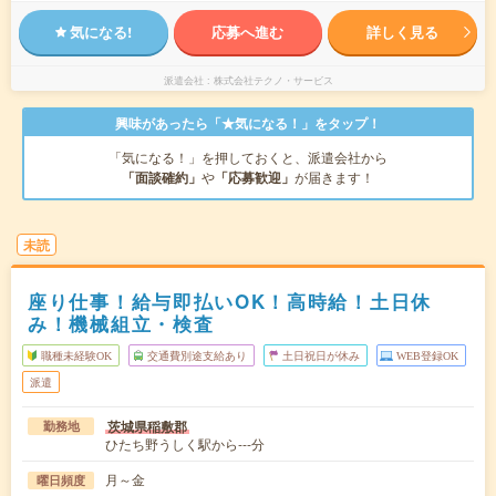
気になる!
応募へ進む
詳しく見る
派遣会社
株式会社テクノ・サービス
興味があったら「★気になる！」をタップ！
「気になる！」を押しておくと、派遣会社から
「面談確約」
や
「応募歓迎」
が届きます！
未読
座り仕事！給与即払いOK！高時給！土日休
み！機械組立・検査
職種未経験OK
交通費別途支給あり
土日祝日が休み
WEB登録OK
派遣
茨城県稲敷郡
勤務地
ひたち野うしく駅から---分
月～金
曜日頻度