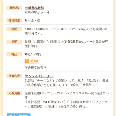
茨城県稲敷郡
勤務地
荒川沖駅から---分
月～金・祝
曜日頻度
5:00～14:008:30～17:3013:00～22:00※表記のうち実働7時
時間
間40分です。
長期【ご応募から1週間以内(最短2日目)のスピード就業が可
期間
能】即日～
時給1500円
時給
交通費
交通費支給有り
マシンオペレーター
仕事内容
乳製品（チーズなど）の製造として、充填、型に流す、機械
の洗浄作業などをお願いします。(派遣)正社員登…
職種未経験OK / ブランクOK / パソコンスキル不要 / 英語力不
応募資格
要
【来社不要、WEB登録OK！】〇未経験大歓迎！〇フリータ
ー、主婦(夫) 大歓迎！ ※お仕事の掛け持ち…