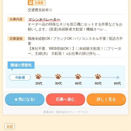
交通費
交通費支給有り
マシンオペレーター
仕事内容
オーダー品の特殊なネジを加工機にセットする作業などをお
願いします。(派遣)未経験者大歓迎！機械オペレ…
職種未経験OK / ブランクOK / パソコンスキル不要 / 英語力不
応募資格
要
【来社不要、WEB登録OK！】〇未経験大歓迎！〇フリータ
ー、主婦(夫) 大歓迎！ ※お仕事の掛け持ち…
職場の雰囲気
年齢層
20代
30代
40代
50代
60代
気になる!
応募へ進む
詳しく見る
派遣会社
株式会社テクノ・サービス
未読