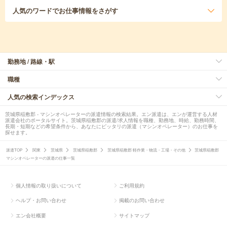
人気のワード
でお仕事情報をさがす
勤務地 / 路線・駅
職種
人気の検索インデックス
茨城県稲敷郡 - マシンオペレーターの派遣情報の検索結果。エン派遣は、エンが運営する人材
派遣会社のポータルサイト。茨城県稲敷郡の派遣/求人情報を職種、勤務地、時給、勤務時間、
長期・短期などの希望条件から、あなたにピッタリの派遣（マシンオペレーター）のお仕事を
探せます。
派遣TOP
関東
茨城県
茨城県稲敷郡
茨城県稲敷郡 軽作業・物流・工場・その他
茨城県稲敷郡
マシンオペレーターの派遣の仕事一覧
個人情報の取り扱いについて
ご利用規約
ヘルプ・お問い合わせ
掲載のお問い合わせ
エン会社概要
サイトマップ