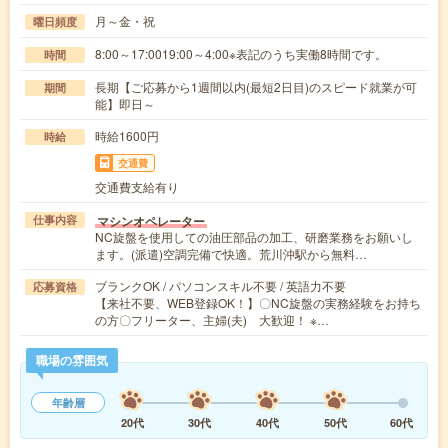
月～金・祝
曜日頻度
8:00～17:0019:00～4:00※表記のうち実働8時間です。
時間
長期【ご応募から1週間以内(最短2日目)のスピード就業が可
期間
能】即日～
時給1600円
時給
交通費
交通費支給有り
マシンオペレーター
仕事内容
NC旋盤を使用しての油圧部品の加工、研磨業務をお願いし
ます。(派遣)空調完備で快適。荒川沖駅から無料…
ブランクOK / パソコンスキル不要 / 英語力不要
応募資格
【来社不要、WEB登録OK！】〇NC旋盤の実務経験をお持ち
の方〇フリーター、主婦(夫) 大歓迎！ ※…
職場の雰囲気
年齢層
20代
30代
40代
50代
60代