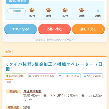
職場の雰囲気
年齢層
20代
30代
40代
50代
60代
気になる!
応募へ進む
詳しく見る
派遣会社
株式会社テクノ・サービス
未読
<タイパ抜群>板金加工／機械オペレーター（日
勤）
職種未経験OK
交通費別途支給あり
土日祝日が休み
WEB登録OK
派遣
茨城県稲敷郡
勤務地
荒川沖駅から---分／ひたち野うしく駅から---分／つくば駅か
ら---分
週5日
曜日頻度