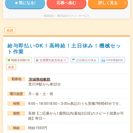
気になる!
応募へ進む
詳しく見る
派遣会社
株式会社テクノ・サービス
未読
給与即払いOK！高時給！土日休み！機械セッ
ト作業
職種未経験OK
交通費別途支給あり
土日祝日が休み
WEB登録OK
派遣
茨城県稲敷郡
勤務地
荒川沖駅から車22分
月～金・土・祝
曜日頻度
9:00～18:0018:00～3:00※表記のうち実働7時間45分です。
時間
長期【ご応募から1週間以内(最短2日目)のスピード就業が可
期間
能】即日～
時給1550円
時給