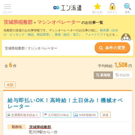
メニュー
気になる!
ログイン
検索
茨城県稲敷郡
×
マシンオペレーター
のお仕事一覧
稲敷郡の派遣のお仕事情報です。マシンオペレーターのお仕事の他に、
軽作業（仕分
け・ピッキング・検品、商品管理）
、
製造（組立・加工）
、
フォークリフト
などを取
り揃えています。さらに、
短期
・
単発
などの期間や、
職種未経験OK
などのこだわり条
件で絞り込んでいただけます。職種辞典：
マシンオペレーターのお仕事とは？とは？
条件の変更
茨城県稲敷郡 / マシンオペレーター
6
1,508
全
件
平均時給:
円
時給順
新着順
未読
給与即払いOK！高時給！土日休み！機械オペ
レーター
交通費別途支給あり
土日祝日が休み
WEB登録OK
派遣
茨城県稲敷郡
勤務地
荒川沖駅から---分