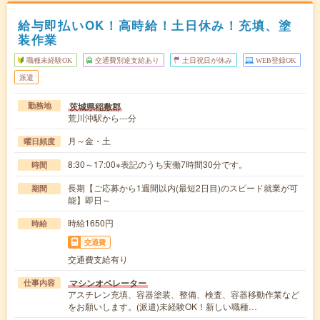
給与即払いOK！高時給！土日休み！充填、塗
装作業
職種未経験OK
交通費別途支給あり
土日祝日が休み
WEB登録OK
派遣
茨城県稲敷郡
勤務地
荒川沖駅から---分
月～金・土
曜日頻度
8:30～17:00※表記のうち実働7時間30分です。
時間
長期【ご応募から1週間以内(最短2日目)のスピード就業が可
期間
能】即日～
時給1650円
時給
交通費
交通費支給有り
マシンオペレーター
仕事内容
アスチレン充填、容器塗装、整備、検査、容器移動作業など
をお願いします。(派遣)未経験OK！新しい職種…