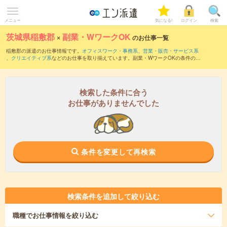
メニュー
気になる!
ログイン
検索
茨城県稲敷郡
×
副業・WワークOK
のお仕事一覧
稲敷郡の派遣のお仕事情報です。
オフィスワーク・事務系
、
営業・販売・サービス系
、
クリエイティブ系
などのお仕事を取り揃えています。副業・WワークOKの条件の他
に、
交通費別途支給あり
、
職種未経験OK
、
友だちと一緒の応募OK
などのこだわり条
件も取り揃えています。
検索した条件に合う
お仕事がありませんでした
条件を変更して再検索
検索条件を追加して絞り込む
職種
でお仕事情報を絞り込む