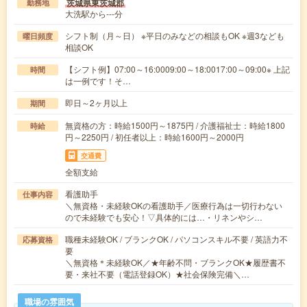
茨城県東茨城郡
勤務地
大洗駅から---分
シフト制（月～日） ※平日のみなどの相談もOK ※週3なども
曜日頻度
相談OK
【シフト例】07:00～16:0009:00～18:0017:00～09:00※ 上記
時間
は一例です！そ…
即日～2ヶ月以上
期間
無資格の方：時給1500円～1875円 / 介護福祉士：時給1800
時給
円～2250円 / 初任者以上：時給1600円～2000円
交通費
全額支給
看護助手
仕事内容
＼無資格・未経験OKの看護助手／医療行為は一切行わない
ので未経験でも安心！▽具体的には…・リネンやシ…
職種未経験OK / ブランクOK / パソコンスキル不要 / 英語力不
応募資格
要
＼無資格＊未経験OK／★年齢不問・ブランクOK★履歴書不
要・来社不要（電話登録OK）★社会保険完備＼…
職場の雰囲気