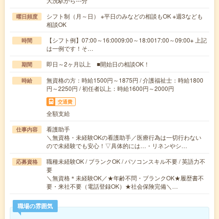
大洗駅から---分
シフト制（月～日） ※平日のみなどの相談もOK ※週3なども
曜日頻度
相談OK
【シフト例】07:00～16:0009:00～18:0017:00～09:00※ 上記
時間
は一例です！そ…
即日～2ヶ月以上 ■開始日の相談OK！
期間
無資格の方：時給1500円～1875円 / 介護福祉士：時給1800
時給
円～2250円 / 初任者以上：時給1600円～2000円
交通費
全額支給
看護助手
仕事内容
＼無資格・未経験OKの看護助手／医療行為は一切行わない
ので未経験でも安心！▽具体的には…・リネンやシ…
職種未経験OK / ブランクOK / パソコンスキル不要 / 英語力不
応募資格
要
＼無資格＊未経験OK／★年齢不問・ブランクOK★履歴書不
要・来社不要（電話登録OK）★社会保険完備＼…
職場の雰囲気