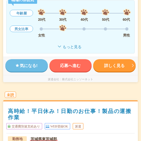
年齢層
20代
30代
40代
50代
60代
男女比率
女性
男性
もっと見る
気になる!
応募へ進む
詳しく見る
派遣会社
株式会社ニッソーネット
未読
高時給！平日休み！日勤のお仕事！製品の運搬
作業
交通費別途支給あり
WEB登録OK
派遣
茨城県東茨城郡
勤務地