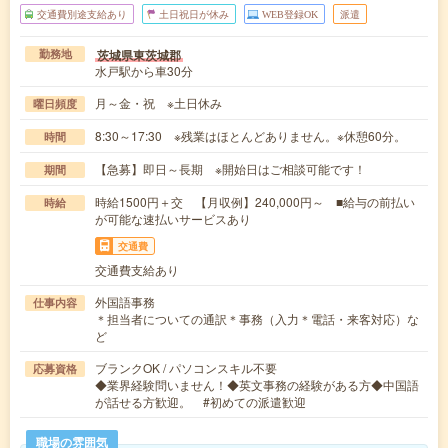
交通費別途支給あり
土日祝日が休み
WEB登録OK
派遣
茨城県東茨城郡
勤務地
水戸駅から車30分
月～金・祝 ※土日休み
曜日頻度
8:30～17:30 ※残業はほとんどありません。※休憩60分。
時間
【急募】即日～長期 ※開始日はご相談可能です！
期間
時給1500円＋交 【月収例】240,000円～ ■給与の前払い
時給
が可能な速払いサービスあり
交通費
交通費支給あり
外国語事務
仕事内容
＊担当者についての通訳＊事務（入力＊電話・来客対応）な
ど
ブランクOK / パソコンスキル不要
応募資格
◆業界経験問いません！◆英文事務の経験がある方◆中国語
が話せる方歓迎。 #初めての派遣歓迎
職場の雰囲気