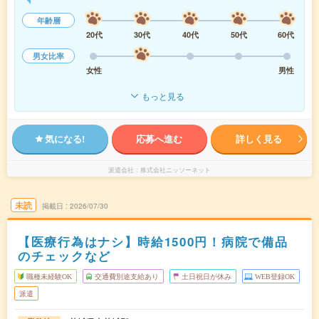
年齢層
20代
30代
40代
50代
60代
男女比率
女性
男性
もっと見る
気になる!
応募へ進む
詳しく見る
派遣会社
株式会社ニッソーネット
未読
掲載日
2026/07/30
【医療行為はナシ】時給1500円！病院で備品
のチェックなど
職種未経験OK
交通費別途支給あり
土日祝日が休み
WEB登録OK
派遣