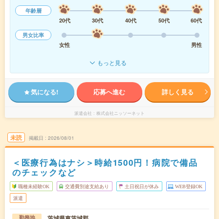
年齢層
20代
30代
40代
50代
60代
男女比率
女性
男性
もっと見る
気になる!
応募へ進む
詳しく見る
派遣会社
株式会社ニッソーネット
未読
掲載日
2026/08/01
＜医療行為はナシ＞時給1500円！病院で備品
のチェックなど
職種未経験OK
交通費別途支給あり
土日祝日が休み
WEB登録OK
派遣
茨城県東茨城郡
勤務地