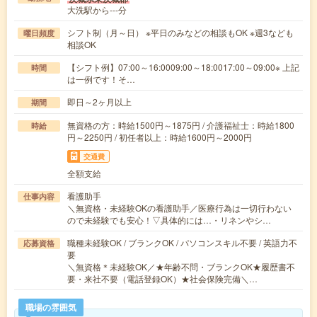
大洗駅から---分
シフト制（月～日） ※平日のみなどの相談もOK ※週3なども
曜日頻度
相談OK
【シフト例】07:00～16:0009:00～18:0017:00～09:00※ 上記
時間
は一例です！そ…
即日～2ヶ月以上
期間
無資格の方：時給1500円～1875円 / 介護福祉士：時給1800
時給
円～2250円 / 初任者以上：時給1600円～2000円
交通費
全額支給
看護助手
仕事内容
＼無資格・未経験OKの看護助手／医療行為は一切行わない
ので未経験でも安心！▽具体的には…・リネンやシ…
職種未経験OK / ブランクOK / パソコンスキル不要 / 英語力不
応募資格
要
＼無資格＊未経験OK／★年齢不問・ブランクOK★履歴書不
要・来社不要（電話登録OK）★社会保険完備＼…
職場の雰囲気