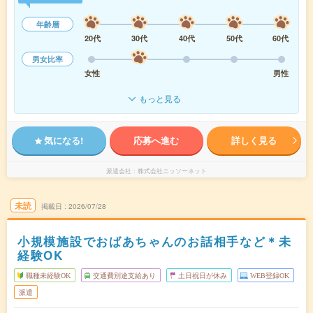
年齢層
20代
30代
40代
50代
60代
男女比率
女性
男性
もっと見る
気になる!
応募へ進む
詳しく見る
派遣会社
株式会社ニッソーネット
未読
掲載日
2026/07/28
小規模施設でおばあちゃんのお話相手など＊未
経験OK
職種未経験OK
交通費別途支給あり
土日祝日が休み
WEB登録OK
派遣