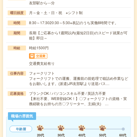
友部駅から---分
月～金・土・日・祝 ※シフト制
曜日頻度
8:30～17:3020:30～5:30※表記のうち実働8時間です。
時間
長期【ご応募から1週間以内(最短2日目)のスピード就業が可
期間
能】即日～
時給1500円
時給
交通費
交通費支給有り
フォークリフト
仕事内容
フォークリフトでの運搬、運搬前の前処理で箱詰め作業など
をお願いします。(派遣)JR友部駅より送迎バス…
ブランクOK / パソコンスキル不要 / 英語力不要
応募資格
【来社不要、WEB登録OK！】〇フォークリフトの資格・実
務経験をお持ちの方〇フリーター、主婦(夫) …
職場の雰囲気
年齢層
20代
30代
40代
50代
60代