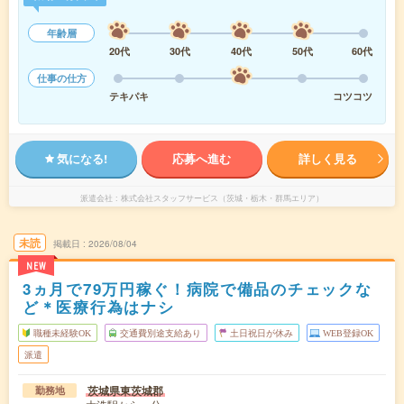
年齢層
20代
30代
40代
50代
60代
仕事の仕方
テキパキ
コツコツ
気になる!
応募へ進む
詳しく見る
派遣会社
株式会社スタッフサービス（茨城・栃木・群馬エリア）
未読
掲載日
2026/08/04
NEW
3ヵ月で79万円稼ぐ！病院で備品のチェックな
ど＊医療行為はナシ
職種未経験OK
交通費別途支給あり
土日祝日が休み
WEB登録OK
派遣
茨城県東茨城郡
勤務地