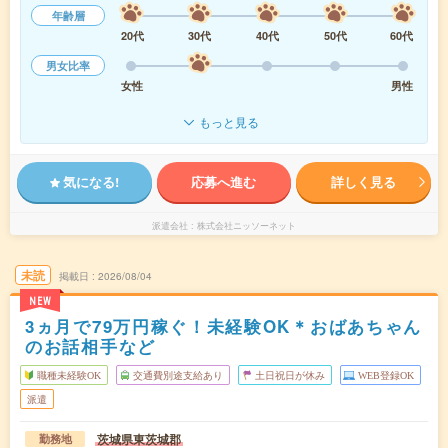
年齢層
20代
30代
40代
50代
60代
男女比率
女性
男性
もっと見る
気になる!
応募へ進む
詳しく見る
派遣会社
株式会社ニッソーネット
未読
掲載日
2026/08/04
NEW
3ヵ月で79万円稼ぐ！未経験OK＊おばあちゃん
のお話相手など
職種未経験OK
交通費別途支給あり
土日祝日が休み
WEB登録OK
派遣
茨城県東茨城郡
勤務地