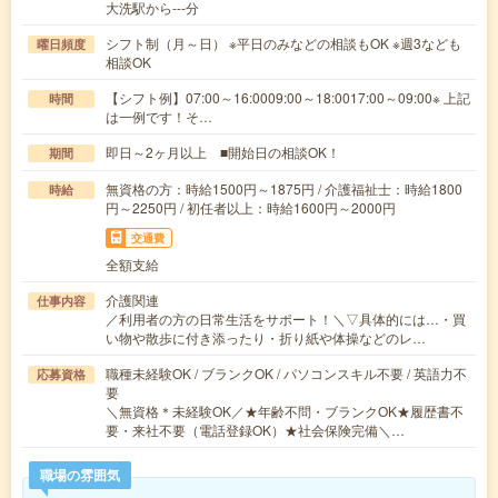
大洗駅から---分
シフト制（月～日） ※平日のみなどの相談もOK ※週3なども
曜日頻度
相談OK
【シフト例】07:00～16:0009:00～18:0017:00～09:00※ 上記
時間
は一例です！そ…
即日～2ヶ月以上 ■開始日の相談OK！
期間
無資格の方：時給1500円～1875円 / 介護福祉士：時給1800
時給
円～2250円 / 初任者以上：時給1600円～2000円
交通費
全額支給
介護関連
仕事内容
／利用者の方の日常生活をサポート！＼▽具体的には…・買
い物や散歩に付き添ったり・折り紙や体操などのレ…
職種未経験OK / ブランクOK / パソコンスキル不要 / 英語力不
応募資格
要
＼無資格＊未経験OK／★年齢不問・ブランクOK★履歴書不
要・来社不要（電話登録OK）★社会保険完備＼…
職場の雰囲気