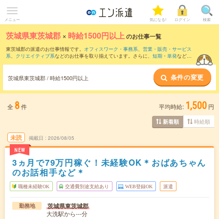
メニュー
気になる!
ログイン
検索
茨城県東茨城郡
×
時給1500円以上
のお仕事一覧
東茨城郡の派遣のお仕事情報です。
オフィスワーク・事務系
、
営業・販売・サービス
系
、
クリエイティブ系
などのお仕事を取り揃えています。さらに、
短期
・
単発
などの
期間や、
職種未経験OK
などのこだわり条件で絞り込んでいただけます。
条件の変更
茨城県東茨城郡 / 時給1500円以上
8
1,500
全
件
平均時給:
円
時給順
新着順
未読
掲載日
2026/08/05
NEW
3ヵ月で79万円稼ぐ！未経験OK＊おばあちゃん
のお話相手など＊
職種未経験OK
交通費別途支給あり
WEB登録OK
派遣
茨城県東茨城郡
勤務地
大洗駅から---分