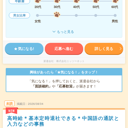
年齢層
20代
30代
40代
50代
60代
男女比率
女性
男性
もっと見る
気になる!
応募へ進む
詳しく見る
派遣会社
株式会社ニッソーネット
興味があったら「★気になる！」をタップ！
「気になる！」を押しておくと、派遣会社から
「面談確約」
や
「応募歓迎」
が届きます！
未読
掲載日
2026/08/04
NEW
高時給＊基本定時退社できる＊中国語の通訳と
入力などの事務