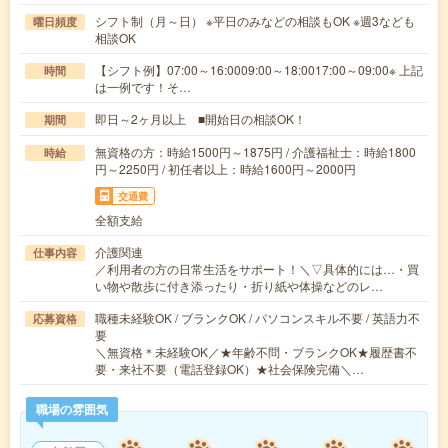
シフト制（月～日） ※平日のみなどの相談もOK ※週3なども
曜日頻度
相談OK
【シフト例】07:00～16:0009:00～18:0017:00～09:00※ 上記
時間
は一例です！そ…
即日～2ヶ月以上 ■開始日の相談OK！
期間
無資格の方：時給1500円～1875円 / 介護福祉士：時給1800
時給
円～2250円 / 初任者以上：時給1600円～2000円
交通費
全額支給
介護関連
仕事内容
／利用者の方の日常生活をサポート！＼▽具体的には…・買
い物や散歩に付き添ったり・折り紙や体操などのレ…
職種未経験OK / ブランクOK / パソコンスキル不要 / 英語力不
応募資格
要
＼無資格＊未経験OK／★年齢不問・ブランクOK★履歴書不
要・来社不要（電話登録OK）★社会保険完備＼…
職場の雰囲気