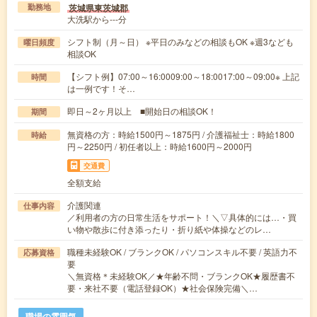
茨城県東茨城郡
勤務地
大洗駅から---分
シフト制（月～日） ※平日のみなどの相談もOK ※週3なども
曜日頻度
相談OK
【シフト例】07:00～16:0009:00～18:0017:00～09:00※ 上記
時間
は一例です！そ…
即日～2ヶ月以上 ■開始日の相談OK！
期間
無資格の方：時給1500円～1875円 / 介護福祉士：時給1800
時給
円～2250円 / 初任者以上：時給1600円～2000円
交通費
全額支給
介護関連
仕事内容
／利用者の方の日常生活をサポート！＼▽具体的には…・買
い物や散歩に付き添ったり・折り紙や体操などのレ…
職種未経験OK / ブランクOK / パソコンスキル不要 / 英語力不
応募資格
要
＼無資格＊未経験OK／★年齢不問・ブランクOK★履歴書不
要・来社不要（電話登録OK）★社会保険完備＼…
職場の雰囲気