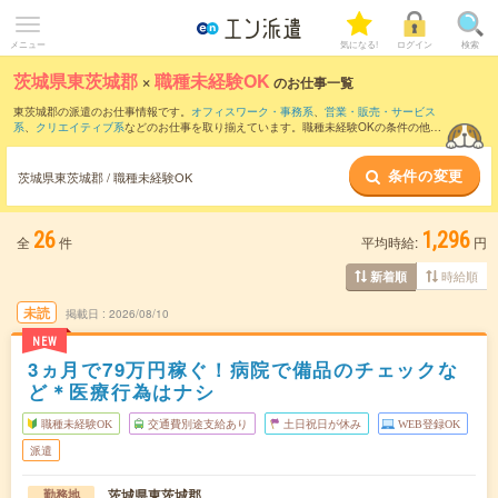
メニュー
気になる!
ログイン
検索
茨城県東茨城郡
×
職種未経験OK
のお仕事一覧
東茨城郡の派遣のお仕事情報です。
オフィスワーク・事務系
、
営業・販売・サービス
系
、
クリエイティブ系
などのお仕事を取り揃えています。職種未経験OKの条件の他
に、
交通費別途支給あり
、
友だちと一緒の応募OK
、
残業なし
などのこだわり条件も取
り揃えています。
条件の変更
茨城県東茨城郡 / 職種未経験OK
26
1,296
全
件
平均時給:
円
時給順
新着順
未読
掲載日
2026/08/10
NEW
3ヵ月で79万円稼ぐ！病院で備品のチェックな
ど＊医療行為はナシ
職種未経験OK
交通費別途支給あり
土日祝日が休み
WEB登録OK
派遣
茨城県東茨城郡
勤務地