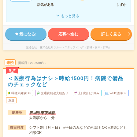
活気がある
しずか
もっと見る
気になる!
応募へ進む
詳しく見る
派遣会社
株式会社リクルートスタッフィング（茨城・栃木・群馬）
未読
掲載日
2026/08/09
NEW
＜医療行為はナシ＞時給1500円！病院で備品
のチェックなど
職種未経験OK
交通費別途支給あり
土日祝日が休み
WEB登録OK
派遣
茨城県東茨城郡
勤務地
大洗駅から---分
シフト制（月～日） ※平日のみなどの相談もOK ※週3なども
曜日頻度
相談OK