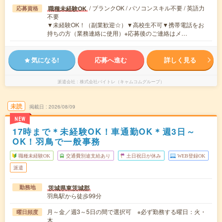
/ ブランクOK / パソコンスキル不要 / 英語力
職種未経験OK
応募資格
不要
▼未経験OK！（副業歓迎☆）▼高校生不可▼携帯電話をお
持ちの方（業務連絡に使用）※応募後のご連絡はメ…
気になる!
応募へ進む
詳しく見る
派遣会社
株式会社バイトレ（キャムコムグループ）
未読
掲載日
2026/08/09
NEW
17時まで＊未経験OK！車通勤OK＊週3日～
OK！羽鳥で一般事務
職種未経験OK
交通費別途支給あり
土日祝日が休み
WEB登録OK
派遣
茨城県東茨城郡
勤務地
羽鳥駅から徒歩99分
月～金／週3～5日の間で選択可 ※必ず勤務する曜日：火・
曜日頻度
木