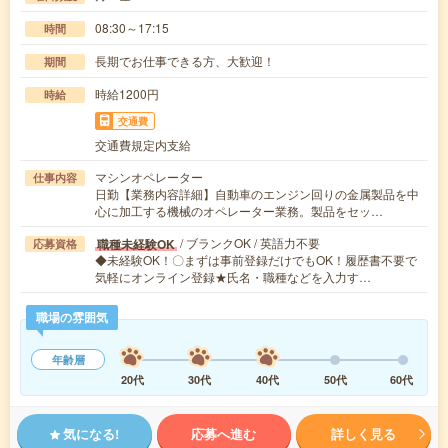
08:30～17:15
時間
長期でお仕事できる方、大歓迎！
期間
時給1200円
時給
交通費
交通費規定内支給
マシンオペレーター
仕事内容
日勤【業務内容詳細】自動車のエンジン回りの金属製品を中
心に加工する機械のオペレーター業務。製品をセッ…
/ ブランクOK / 英語力不要
職種未経験OK
応募資格
◆未経験OK！〇まずは事前登録だけでもOK！履歴書不要で
気軽にオンライン登録★氏名・職種などを入力す…
職場の雰囲気
年齢層
20代
30代
40代
50代
60代
気になる!
応募へ進む
詳しく見る