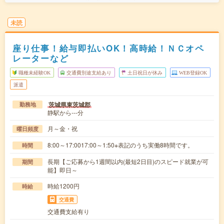
未読
座り仕事！給与即払いOK！高時給！ＮＣオペ
レーターなど
職種未経験OK
交通費別途支給あり
土日祝日が休み
WEB登録OK
派遣
茨城県東茨城郡
勤務地
静駅から---分
月～金・祝
曜日頻度
8:00～17:0017:00～1:50※表記のうち実働8時間です。
時間
長期【ご応募から1週間以内(最短2日目)のスピード就業が可
期間
能】即日～
時給1200円
時給
交通費
交通費支給有り