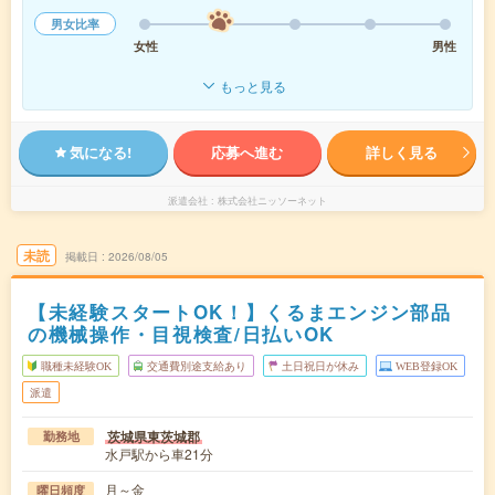
男女比率
女性
男性
もっと見る
気になる!
応募へ進む
詳しく見る
派遣会社
株式会社ニッソーネット
未読
掲載日
2026/08/05
【未経験スタートOK！】くるまエンジン部品
の機械操作・目視検査/日払いOK
職種未経験OK
交通費別途支給あり
土日祝日が休み
WEB登録OK
派遣
茨城県東茨城郡
勤務地
水戸駅から車21分
月～金
曜日頻度