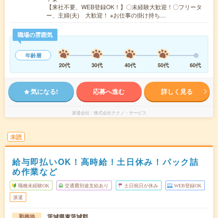
【来社不要、WEB登録OK！】〇未経験大歓迎！〇フリータ
ー、主婦(夫) 大歓迎！ ※お仕事の掛け持ち…
職場の雰囲気
年齢層
20代
30代
40代
50代
60代
気になる!
応募へ進む
詳しく見る
派遣会社
株式会社テクノ・サービス
未読
給与即払いOK！高時給！土日休み！パック詰
め作業など
職種未経験OK
交通費別途支給あり
土日祝日が休み
WEB登録OK
派遣
茨城県東茨城郡
勤務地