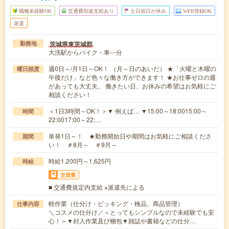
職種未経験OK
交通費別途支給あり
土日祝日が休み
WEB登録OK
派遣
茨城県東茨城郡
勤務地
大洗駅からバイク・車---分
週0日～/月1日～OK！ （月～日のあいだ） ★「火曜と木曜の
曜日頻度
午後だけ」など色々な働き方ができます！ ★お仕事ゼロの週
があっても大丈夫。 働きたい日、お休みの希望はお気軽にご
相談ください！
＜1日3時間～OK！＞▼ 例えば… ▼15:00～18:0015:00～
時間
22:0017:00～22:…
単発1日～！ ★勤務開始日や期間はお気軽にご相談くださ
期間
い！ ＃8月～ ＃9月～
時給1,200円～1,625円
時給
交通費
■ 交通費規定内支給 ※派遣先による
軽作業（仕分け・ピッキング・検品、商品管理）
仕事内容
＼コスメの仕分け／＜とってもシンプルなので未経験でも安
心！＞▼封入作業及び梱包▼雑誌や書籍などの仕分…