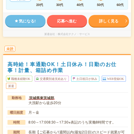
20代
30代
40代
50代
60代
気になる!
応募へ進む
詳しく見る
派遣会社
株式会社テクノ・サービス
未読
高時給！車通勤OK！土日休み！日勤のお仕
事！計量、箱詰め作業
職種未経験OK
交通費別途支給あり
土日祝日が休み
WEB登録OK
派遣
茨城県東茨城郡
勤務地
大洗駅から徒歩20分
月～金
曜日頻度
8:00～17:008:30～17:30※表記のうち実働8時間です。
時間
長期【ご応募から1週間以内(最短2日目)のスピード就業が可
期間