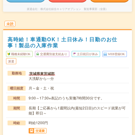
派遣会社
株式会社綜合キャリアオプション 製造事業部（全国）
未読
高時給！車通勤OK！土日休み！日勤のお仕
事！製品の入庫作業
職種未経験OK
交通費別途支給あり
土日祝日が休み
WEB登録OK
派遣
茨城県東茨城郡
勤務地
大洗駅から---分
月～金・土・祝
曜日頻度
9:00～17:30※表記のうち実働7時間30分です。
時間
長期【ご応募から1週間以内(最短2日目)のスピード就業が可
期間
能】即日～
時給1200円
時給
交通費