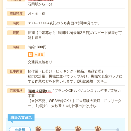
石岡駅から---分
月～金・祝
曜日頻度
8:30～17:00※表記のうち実働7時間30分です。
時間
長期【ご応募から1週間以内(最短2日目)のスピード就業が可
期間
能】即日～
時給1300円
時給
交通費
交通費支給有り
軽作業（仕分け・ピッキング・検品、商品管理）
仕事内容
精肉の計量、機械に並べてラップがけ、機械で真空パックに
する作業などをお願いします。(派遣)経験・スキ…
/ ブランクOK / パソコンスキル不要 / 英語力
職種未経験OK
応募資格
不要
【来社不要、WEB登録OK！】〇未経験大歓迎！〇フリータ
ー、主婦(夫) 大歓迎！ ※お仕事の掛け持ち…
職場の雰囲気
年齢層