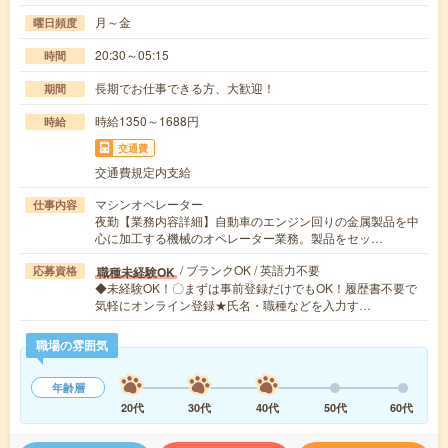
月～金
曜日頻度
20:30～05:15
時間
長期でお仕事できる方、大歓迎！
期間
時給1350～1688円
時給
交通費
交通費規定内支給
マシンオペレーター
仕事内容
夜勤【業務内容詳細】自動車のエンジン回りの金属製品を中
心に加工する機械のオペレーター業務。製品をセッ…
/ ブランクOK / 英語力不要
職種未経験OK
応募資格
◆未経験OK！〇まずは事前登録だけでもOK！履歴書不要で
気軽にオンライン登録★氏名・職種などを入力す…
職場の雰囲気
年齢層
20代
30代
40代
50代
60代