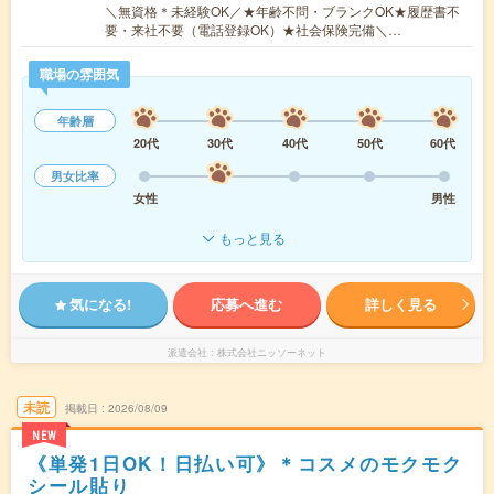
＼無資格＊未経験OK／★年齢不問・ブランクOK★履歴書不
要・来社不要（電話登録OK）★社会保険完備＼…
職場の雰囲気
年齢層
20代
30代
40代
50代
60代
男女比率
女性
男性
もっと見る
気になる!
応募へ進む
詳しく見る
派遣会社
株式会社ニッソーネット
未読
掲載日
2026/08/09
NEW
《単発1日OK！日払い可》＊コスメのモクモク
シール貼り