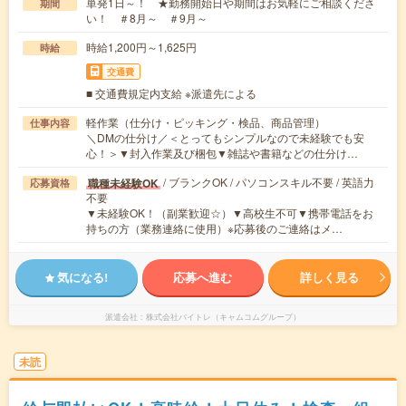
単発1日～！ ★勤務開始日や期間はお気軽にご相談くださ
期間
い！ ＃8月～ ＃9月～
時給1,200円～1,625円
時給
交通費
■ 交通費規定内支給 ※派遣先による
軽作業（仕分け・ピッキング・検品、商品管理）
仕事内容
＼DMの仕分け／＜とってもシンプルなので未経験でも安
心！＞▼封入作業及び梱包▼雑誌や書籍などの仕分け…
/ ブランクOK / パソコンスキル不要 / 英語力
職種未経験OK
応募資格
不要
▼未経験OK！（副業歓迎☆）▼高校生不可▼携帯電話をお
持ちの方（業務連絡に使用）※応募後のご連絡はメ…
気になる!
応募へ進む
詳しく見る
派遣会社
株式会社バイトレ（キャムコムグループ）
未読