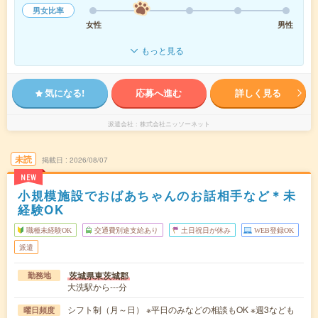
男女比率
女性
男性
もっと見る
気になる!
応募へ進む
詳しく見る
派遣会社
株式会社ニッソーネット
未読
掲載日
2026/08/07
NEW
小規模施設でおばあちゃんのお話相手など＊未
経験OK
職種未経験OK
交通費別途支給あり
土日祝日が休み
WEB登録OK
派遣
茨城県東茨城郡
勤務地
大洗駅から---分
シフト制（月～日） ※平日のみなどの相談もOK ※週3なども
曜日頻度