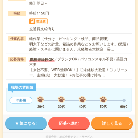
能】即日～
時給1150円
時給
交通費
交通費支給有り
軽作業（仕分け・ピッキング・検品、商品管理）
仕事内容
明太子などの計量、箱詰め作業などをお願いします。(派遣)
経験・スキルは問いません、未経験者大歓迎！長…
/ ブランクOK / パソコンスキル不要 / 英語力
職種未経験OK
応募資格
不要
【来社不要、WEB登録OK！】〇未経験大歓迎！〇フリータ
ー、主婦(夫) 大歓迎！ ※お仕事の掛け持ち…
職場の雰囲気
年齢層
20代
30代
40代
50代
60代
気になる!
応募へ進む
詳しく見る
派遣会社
株式会社テクノ・サービス