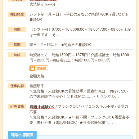
大洗駅から---分
シフト制（月～日） ※平日のみなどの相談もOK ※週3なども
曜日頻度
相談OK
【シフト例】07:00～16:0009:00～18:0017:00～09:00※ 上記
時間
は一例です！そ…
即日～2ヶ月以上 ■開始日の相談OK！
期間
無資格の方：時給1500円～1875円 / 介護福祉士：時給1800
時給
円～2250円 / 初任者以上：時給1600円～2000円
交通費
全額支給
看護助手
仕事内容
＼無資格・未経験OKの看護助手／医療行為は一切行わない
ので未経験でも安心！▽具体的には…・リネンやシ…
/ ブランクOK / パソコンスキル不要 / 英語力
職種未経験OK
応募資格
不要
＼無資格＊未経験OK／★年齢不問・ブランクOK★履歴書不
要・来社不要（電話登録OK）★社会保険完備＼…
職場の雰囲気