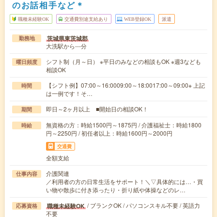
のお話相手など＊
職種未経験OK
交通費別途支給あり
WEB登録OK
派遣
茨城県東茨城郡
勤務地
大洗駅から---分
シフト制（月～日） ※平日のみなどの相談もOK ※週3なども
曜日頻度
相談OK
【シフト例】07:00～16:0009:00～18:0017:00～09:00※ 上記
時間
は一例です！そ…
即日～2ヶ月以上 ■開始日の相談OK！
期間
無資格の方：時給1500円～1875円 / 介護福祉士：時給1800
時給
円～2250円 / 初任者以上：時給1600円～2000円
交通費
全額支給
介護関連
仕事内容
／利用者の方の日常生活をサポート！＼▽具体的には…・買
い物や散歩に付き添ったり・折り紙や体操などのレ…
/ ブランクOK / パソコンスキル不要 / 英語力
職種未経験OK
応募資格
不要