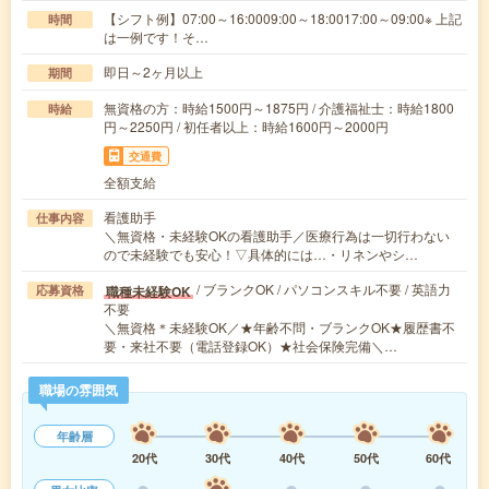
【シフト例】07:00～16:0009:00～18:0017:00～09:00※ 上記
時間
は一例です！そ…
即日～2ヶ月以上
期間
無資格の方：時給1500円～1875円 / 介護福祉士：時給1800
時給
円～2250円 / 初任者以上：時給1600円～2000円
交通費
全額支給
看護助手
仕事内容
＼無資格・未経験OKの看護助手／医療行為は一切行わない
ので未経験でも安心！▽具体的には…・リネンやシ…
/ ブランクOK / パソコンスキル不要 / 英語力
職種未経験OK
応募資格
不要
＼無資格＊未経験OK／★年齢不問・ブランクOK★履歴書不
要・来社不要（電話登録OK）★社会保険完備＼…
職場の雰囲気
年齢層
20代
30代
40代
50代
60代