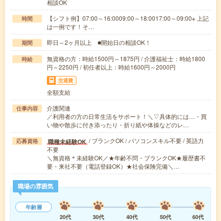
相談OK
【シフト例】07:00～16:0009:00～18:0017:00～09:00※ 上記
時間
は一例です！そ…
即日～2ヶ月以上 ■開始日の相談OK！
期間
無資格の方：時給1500円～1875円 / 介護福祉士：時給1800
時給
円～2250円 / 初任者以上：時給1600円～2000円
交通費
全額支給
介護関連
仕事内容
／利用者の方の日常生活をサポート！＼▽具体的には…・買
い物や散歩に付き添ったり・折り紙や体操などのレ…
/ ブランクOK / パソコンスキル不要 / 英語力
職種未経験OK
応募資格
不要
＼無資格＊未経験OK／★年齢不問・ブランクOK★履歴書不
要・来社不要（電話登録OK）★社会保険完備＼…
職場の雰囲気
年齢層
20代
30代
40代
50代
60代