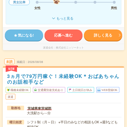
男女比率
女性
男性
もっと見る
気になる!
応募へ進む
詳しく見る
派遣会社
株式会社ニッソーネット
未読
掲載日
2026/08/08
NEW
3ヵ月で79万円稼ぐ！未経験OK＊おばあちゃん
のお話相手など
職種未経験OK
交通費別途支給あり
土日祝日が休み
WEB登録OK
派遣
茨城県東茨城郡
勤務地
大洗駅から---分
シフト制（月～日） ※平日のみなどの相談もOK ※週3なども
曜日頻度
相談OK