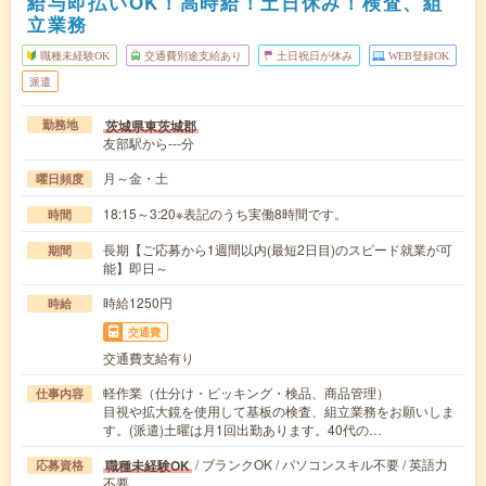
給与即払いOK！高時給！土日休み！検査、組
立業務
職種未経験OK
交通費別途支給あり
土日祝日が休み
WEB登録OK
派遣
茨城県東茨城郡
勤務地
友部駅から---分
月～金・土
曜日頻度
18:15～3:20※表記のうち実働8時間です。
時間
長期【ご応募から1週間以内(最短2日目)のスピード就業が可
期間
能】即日～
時給1250円
時給
交通費
交通費支給有り
軽作業（仕分け・ピッキング・検品、商品管理）
仕事内容
目視や拡大鏡を使用して基板の検査、組立業務をお願いしま
す。(派遣)土曜は月1回出勤あります。40代の…
/ ブランクOK / パソコンスキル不要 / 英語力
職種未経験OK
応募資格
不要