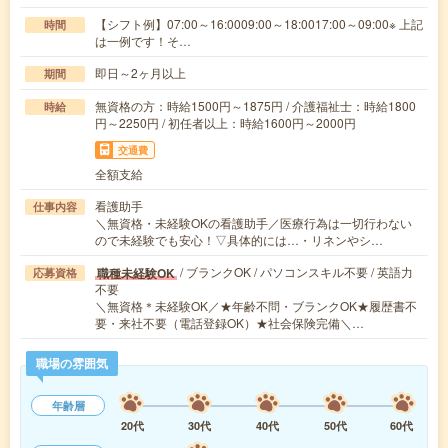
【シフト例】07:00～16:0009:00～18:0017:00～09:00※ 上記
時間
は一例です！そ…
即日～2ヶ月以上
期間
無資格の方：時給1500円～1875円 / 介護福祉士：時給1800
時給
円～2250円 / 初任者以上：時給1600円～2000円
交通費
全額支給
看護助手
仕事内容
＼無資格・未経験OKの看護助手／医療行為は一切行わない
ので未経験でも安心！▽具体的には…・リネンやシ…
/ ブランクOK / パソコンスキル不要 / 英語力
職種未経験OK
応募資格
不要
＼無資格＊未経験OK／★年齢不問・ブランクOK★履歴書不
要・来社不要（電話登録OK）★社会保険完備＼…
職場の雰囲気
年齢層
20代
30代
40代
50代
60代