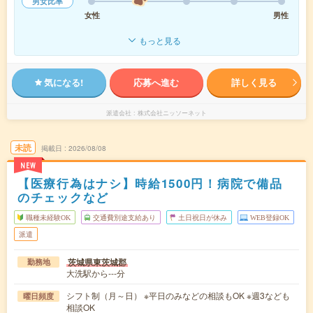
男女比率
女性
男性
もっと見る
気になる!
応募へ進む
詳しく見る
派遣会社
株式会社ニッソーネット
未読
掲載日
2026/08/08
NEW
【医療行為はナシ】時給1500円！病院で備品
のチェックなど
職種未経験OK
交通費別途支給あり
土日祝日が休み
WEB登録OK
派遣
茨城県東茨城郡
勤務地
大洗駅から---分
シフト制（月～日） ※平日のみなどの相談もOK ※週3なども
曜日頻度
相談OK