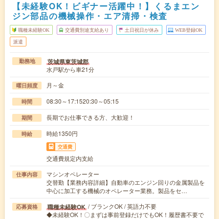
【未経験OK！ビギナー活躍中！】くるまエン
ジン部品の機械操作・エア清掃・検査
職種未経験OK
交通費別途支給あり
土日祝日が休み
WEB登録OK
派遣
茨城県東茨城郡
勤務地
水戸駅から車21分
月～金
曜日頻度
08:30～17:1520:30～05:15
時間
長期でお仕事できる方、大歓迎！
期間
時給1350円
時給
交通費
交通費規定内支給
マシンオペレーター
仕事内容
交替勤【業務内容詳細】自動車のエンジン回りの金属製品を
中心に加工する機械のオペレーター業務。製品をセ…
/ ブランクOK / 英語力不要
職種未経験OK
応募資格
◆未経験OK！〇まずは事前登録だけでもOK！履歴書不要で