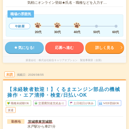
気軽にオンライン登録★氏名・職種などを入力す…
職場の雰囲気
年齢層
20代
30代
40代
50代
60代
気になる!
応募へ進む
詳しく見る
派遣会社
株式会社綜合キャリアオプション 製造事業部（全国）
未読
掲載日
2026/08/05
【未経験者歓迎！】くるまエンジン部品の機械
操作・エア清掃・検査/日払いOK
職種未経験OK
交通費別途支給あり
土日祝日が休み
WEB登録OK
派遣
茨城県東茨城郡
勤務地
水戸駅から車21分