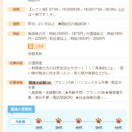
【シフト例】07:00～16:0009:00～18:0017:00～09:00※ 上記
時間
は一例です！そ…
即日～2ヶ月以上 ■開始日の相談OK！
期間
無資格の方：時給1500円～1875円 / 介護福祉士：時給1800
時給
円～2250円 / 初任者以上：時給1600円～2000円
交通費
全額支給
介護関連
仕事内容
／利用者の方の日常生活をサポート！＼▽具体的には…・買
い物や散歩に付き添ったり・折り紙や体操などのレ…
/ ブランクOK / パソコンスキル不要 / 英語力
職種未経験OK
応募資格
不要
＼無資格＊未経験OK／★年齢不問・ブランクOK★履歴書不
要・来社不要（電話登録OK）★社会保険完備＼…
職場の雰囲気
年齢層
20代
30代
40代
50代
60代