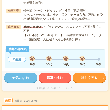
交通費支給有り
軽作業（仕分け・ピッキング・検品、商品管理）
仕事内容
ガラスバッチの入庫、発送、受入、データ入力、運搬、荷受
出荷対応業務などをお願いします。(派遣)機械装…
/ ブランクOK / パソコンスキル不要 / 英語力
職種未経験OK
応募資格
不要
【来社不要、WEB登録OK！】〇未経験大歓迎！〇フリータ
ー、主婦(夫) 大歓迎！ ※お仕事の掛け持ち…
職場の雰囲気
年齢層
20代
30代
40代
50代
60代
気になる!
応募へ進む
詳しく見る
派遣会社
株式会社テクノ・サービス
未読
掲載日
2026/08/05