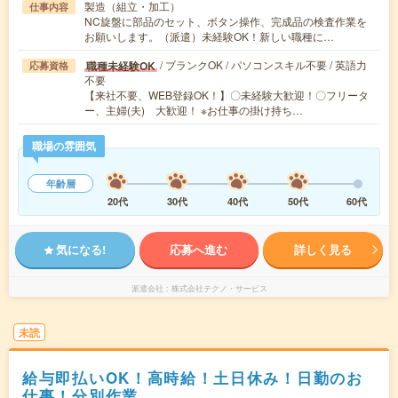
製造（組立・加工）
仕事内容
NC旋盤に部品のセット、ボタン操作、完成品の検査作業を
お願いします。（派遣）未経験OK！新しい職種に…
/ ブランクOK / パソコンスキル不要 / 英語力
職種未経験OK
応募資格
不要
【来社不要、WEB登録OK！】〇未経験大歓迎！〇フリータ
ー、主婦(夫) 大歓迎！ ※お仕事の掛け持ち…
職場の雰囲気
年齢層
20代
30代
40代
50代
60代
気になる!
応募へ進む
詳しく見る
派遣会社
株式会社テクノ・サービス
未読
給与即払いOK！高時給！土日休み！日勤のお
仕事！分別作業