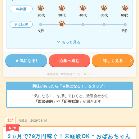
年齢層
20代
30代
40代
50代
60代
男女比率
女性
男性
もっと見る
気になる!
応募へ進む
詳しく見る
派遣会社
株式会社ニッソーネット
興味があったら「★気になる！」をタップ！
「気になる！」を押しておくと、派遣会社から
「面談確約」
や
「応募歓迎」
が届きます！
未読
掲載日
2026/08/10
NEW
3ヵ月で79万円稼ぐ！未経験OK＊おばあちゃん