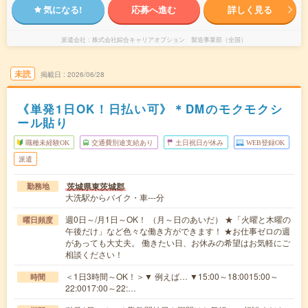
気になる!
応募へ進む
詳しく見る
派遣会社
株式会社綜合キャリアオプション 製造事業部（全国）
未読
掲載日
2026/06/28
《単発1日OK！日払い可》＊DMのモクモクシ
ール貼り
職種未経験OK
交通費別途支給あり
土日祝日が休み
WEB登録OK
派遣
茨城県東茨城郡
勤務地
大洗駅からバイク・車---分
週0日～/月1日～OK！ （月～日のあいだ） ★「火曜と木曜の
曜日頻度
午後だけ」など色々な働き方ができます！ ★お仕事ゼロの週
があっても大丈夫。 働きたい日、お休みの希望はお気軽にご
相談ください！
＜1日3時間～OK！＞▼ 例えば… ▼15:00～18:0015:00～
時間
22:0017:00～22:…