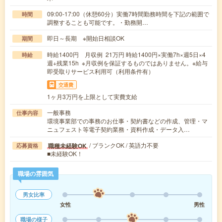
09:00-17:00（休憩60分）実働7時間勤務時間を下記の範囲で
時間
調整することも可能です。・勤務開…
即日～長期 ※開始日相談OK
期間
時給1400円 月収例 21万円 時給1400円×実働7h×週5日×4
時給
週+残業15h ※月収例を保証するものではありません。※給与
即受取りサービス利用可（利用条件有）
交通費
1ヶ月3万円を上限として実費支給
一般事務
仕事内容
環境事業部での事務のお仕事・契約書などの作成、管理・マ
ニュフェスト等電子契約業務・資料作成・データ入…
/ ブランクOK / 英語力不要
職種未経験OK
応募資格
■未経験OK！
職場の雰囲気
男女比率
女性
男性
職場の様子