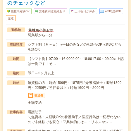
のチェックなど
職種未経験OK
交通費別途支給あり
土日祝日が休み
WEB登録OK
派遣
茨城県小美玉市
勤務地
羽鳥駅から---分
シフト制（月～日） ※平日のみなどの相談もOK ※週3なども
曜日頻度
相談OK
【シフト例】07:00～16:0009:00～18:0017:00～09:00※ 上記
時間
は一例です！そ…
即日～2ヶ月以上
期間
無資格の方：時給1500円～1875円 / 介護福祉士：時給1800
時給
円～2250円 / 初任者以上：時給1600円～2000円
交通費
全額支給
看護助手
仕事内容
＼無資格・未経験OKの看護助手／医療行為は一切行わない
ので未経験でも安心！▽具体的には…・リネンやシ…
職種未経験OK / ブランクOK / パソコンスキル不要 / 英語力不