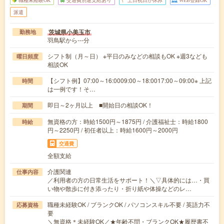
派遣
茨城県小美玉市
勤務地
羽鳥駅から---分
シフト制（月～日） ※平日のみなどの相談もOK ※週3なども
曜日頻度
相談OK
【シフト例】07:00～16:0009:00～18:0017:00～09:00※ 上記
時間
は一例です！そ…
即日～2ヶ月以上 ■開始日の相談OK！
期間
無資格の方：時給1500円～1875円 / 介護福祉士：時給1800
時給
円～2250円 / 初任者以上：時給1600円～2000円
交通費
全額支給
介護関連
仕事内容
／利用者の方の日常生活をサポート！＼▽具体的には…・買
い物や散歩に付き添ったり・折り紙や体操などのレ…
職種未経験OK / ブランクOK / パソコンスキル不要 / 英語力不
応募資格
要
＼無資格＊未経験OK／★年齢不問・ブランクOK★履歴書不