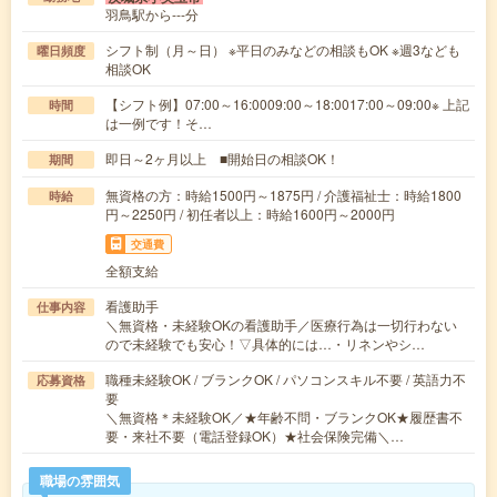
羽鳥駅から---分
シフト制（月～日） ※平日のみなどの相談もOK ※週3なども
曜日頻度
相談OK
【シフト例】07:00～16:0009:00～18:0017:00～09:00※ 上記
時間
は一例です！そ…
即日～2ヶ月以上 ■開始日の相談OK！
期間
無資格の方：時給1500円～1875円 / 介護福祉士：時給1800
時給
円～2250円 / 初任者以上：時給1600円～2000円
交通費
全額支給
看護助手
仕事内容
＼無資格・未経験OKの看護助手／医療行為は一切行わない
ので未経験でも安心！▽具体的には…・リネンやシ…
職種未経験OK / ブランクOK / パソコンスキル不要 / 英語力不
応募資格
要
＼無資格＊未経験OK／★年齢不問・ブランクOK★履歴書不
要・来社不要（電話登録OK）★社会保険完備＼…
職場の雰囲気