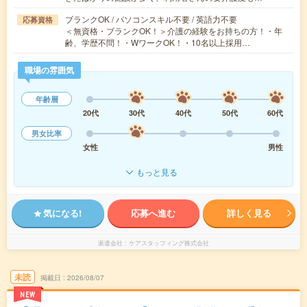
ブランクOK / パソコンスキル不要 / 英語力不要
応募資格
＜無資格・ブランクOK！＞介護の経験をお持ちの方！・年
齢、学歴不問！・WワークOK！・10名以上採用…
職場の雰囲気
年齢層
20代
30代
40代
50代
60代
男女比率
女性
男性
もっと見る
気になる!
応募へ進む
詳しく見る
派遣会社
ケアスタッフィング株式会社
未読
掲載日
2026/08/07
NEW