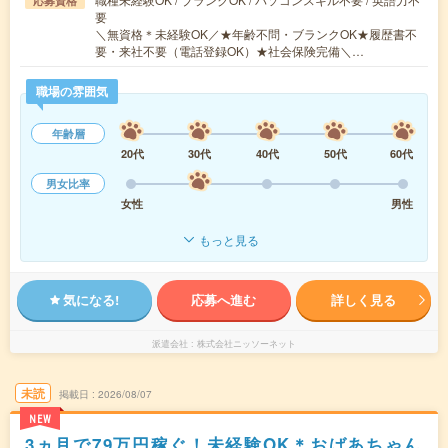
応募資格
要
＼無資格＊未経験OK／★年齢不問・ブランクOK★履歴書不
要・来社不要（電話登録OK）★社会保険完備＼…
職場の雰囲気
年齢層
20代
30代
40代
50代
60代
男女比率
女性
男性
もっと見る
気になる!
応募へ進む
詳しく見る
派遣会社
株式会社ニッソーネット
未読
掲載日
2026/08/07
NEW
3ヵ月で79万円稼ぐ！未経験OK＊おばあちゃん