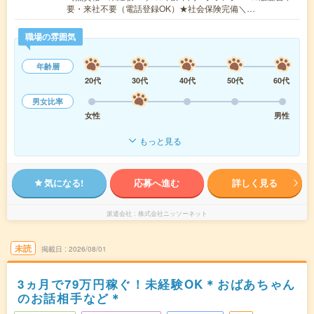
要・来社不要（電話登録OK）★社会保険完備＼…
職場の雰囲気
年齢層
20代
30代
40代
50代
60代
男女比率
女性
男性
もっと見る
気になる!
応募へ進む
詳しく見る
派遣会社
株式会社ニッソーネット
未読
掲載日
2026/08/01
3ヵ月で79万円稼ぐ！未経験OK＊おばあちゃん
のお話相手など＊