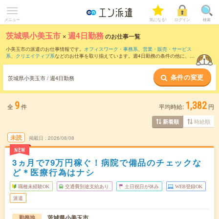
メニュー
気になる!
ログイン
検索
茨城県小美玉市
×
週4日勤務
のお仕事一覧
小美玉市の派遣のお仕事情報です。
オフィスワーク・事務系
、
営業・販売・サービス
系
、
クリエイティブ系
などのお仕事を取り揃えています。週4日勤務の条件の他に、
交
通費別途支給あり
、
職種未経験OK
、
友だちと一緒の応募OK
などのこだわり条件も取
り揃えています。
条件の変更
茨城県小美玉市 / 週4日勤務
9
1,382
全
件
平均時給:
円
時給順
新着順
未読
掲載日
2026/08/08
NEW
3ヵ月で79万円稼ぐ！病院で備品のチェックな
ど＊医療行為はナシ
職種未経験OK
交通費別途支給あり
土日祝日が休み
WEB登録OK
派遣
茨城県小美玉市
勤務地