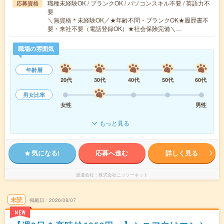
職種未経験OK / ブランクOK / パソコンスキル不要 / 英語力不
応募資格
要
＼無資格＊未経験OK／★年齢不問・ブランクOK★履歴書不
要・来社不要（電話登録OK）★社会保険完備＼…
職場の雰囲気
年齢層
20代
30代
40代
50代
60代
男女比率
女性
男性
もっと見る
気になる!
応募へ進む
詳しく見る
派遣会社
株式会社ニッソーネット
未読
掲載日
2026/08/07
NEW