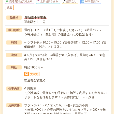
交通費別途支給あり
土日祝日が休み
残業なし
WEB登録OK
派遣
茨城県小美玉市
勤務地
羽鳥駅から---分
週2日～OK！（週1日もご相談ください！） ※希望のシフト
曜日頻度
を毎月提出（日数と曜日の組み合わせや固定も可）
≪シフト例≫10:00～15:00（実働5時間）12:00～17:00（実
時間
働5時間）上記シフト以外に…
3ヵ月までの短期 ※職場が気に入れば、長期もOK！ ★急
期間
募！即日勤務もOK！
時給1650円～
時給
交通費
交通費全額支給
介護関連
仕事内容
＼介護施設で見守りやお手伝い／施設を利用するお年寄りの
サポートをお任せします！＜具体的には…＞・夕食…
ブランクOK / パソコンスキル不要 / 英語力不要
応募資格
＜無資格OK！＞介護の経験をお持ちの方ブランクOK・年齢
不問！WワークOK10名以上募集中！履歴書不…