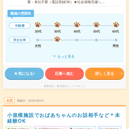
要・来社不要（電話登録OK）★社会保険完備＼…
職場の雰囲気
年齢層
20代
30代
40代
50代
60代
男女比率
女性
男性
もっと見る
気になる!
応募へ進む
詳しく見る
派遣会社
株式会社ニッソーネット
未読
掲載日
2026/08/03
小規模施設でおばあちゃんのお話相手など＊未
経験OK
職種未経験OK
交通費別途支給あり
土日祝日が休み
WEB登録OK