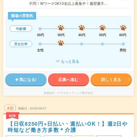
不問！WワークOK10名以上募集中！履歴書不…
職場の雰囲気
年齢層
20代
30代
40代
50代
60代
男女比率
女性
男性
もっと見る
気になる!
応募へ進む
詳しく見る
派遣会社
ケアスタッフィング株式会社
未読
掲載日
2026/08/07
NEW
【日収8250円×日払い・週払いOK！】週2日や
時短など働き方多数＊介護