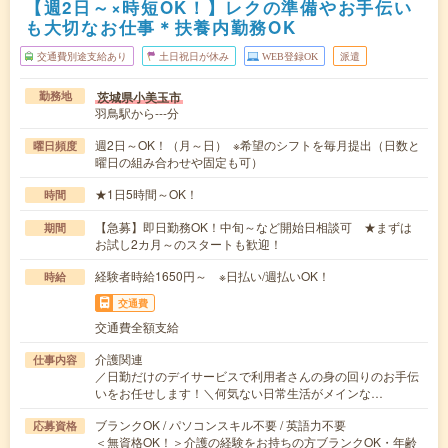
【週2日～×時短OK！】レクの準備やお手伝い
も大切なお仕事＊扶養内勤務OK
交通費別途支給あり
土日祝日が休み
WEB登録OK
派遣
茨城県小美玉市
勤務地
羽鳥駅から---分
週2日～OK！（月～日） ※希望のシフトを毎月提出（日数と
曜日頻度
曜日の組み合わせや固定も可）
★1日5時間～OK！
時間
【急募】即日勤務OK！中旬～など開始日相談可 ★まずは
期間
お試し2カ月～のスタートも歓迎！
経験者時給1650円～ ※日払い/週払いOK！
時給
交通費
交通費全額支給
介護関連
仕事内容
／日勤だけのデイサービスで利用者さんの身の回りのお手伝
いをお任せします！＼何気ない日常生活がメインな…
ブランクOK / パソコンスキル不要 / 英語力不要
応募資格
＜無資格OK！＞介護の経験をお持ちの方ブランクOK・年齢