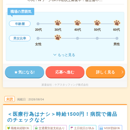
職場の雰囲気
年齢層
20代
30代
40代
50代
60代
男女比率
女性
男性
もっと見る
気になる!
応募へ進む
詳しく見る
派遣会社
ケアスタッフィング株式会社
未読
掲載日
2026/08/04
＜医療行為はナシ＞時給1500円！病院で備品
のチェックなど
職種未経験OK
交通費別途支給あり
土日祝日が休み
WEB登録OK