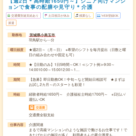
【週2日＊高時給1650円～】シニア向けマンシ
ョンで食事の配膳や見守り＊介護
交通費別途支給あり
土日祝日が休み
残業なし
WEB登録OK
派遣
茨城県小美玉市
勤務地
羽鳥駅から---分
★週2日～（月～日） ※希望のシフトを毎月提出（日数と曜
曜日頻度
日の組み合わせや固定も可）
★【日勤のみ】1日5時間～OK！≪シフト例≫9:00～
時間
14:0010:00～15:0012:00～1…
【急募】即日勤務OK！中旬～など開始日相談可 ★まずは
期間
お試し2カ月～のスタートも歓迎！
経験者時給1650円～ 介護福祉士時給1700円～ ※日払い/
時給
週払いOK
交通費
交通費全額支給
介護関連
仕事内容
まるで高級マンションのような施設で働けるお仕事です！で
きたばかりの施設が多く、利用者さんの要介護度も…