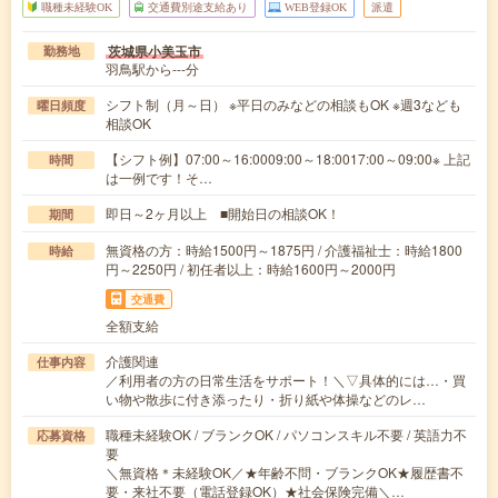
職種未経験OK
交通費別途支給あり
WEB登録OK
派遣
茨城県小美玉市
勤務地
羽鳥駅から---分
シフト制（月～日） ※平日のみなどの相談もOK ※週3なども
曜日頻度
相談OK
【シフト例】07:00～16:0009:00～18:0017:00～09:00※ 上記
時間
は一例です！そ…
即日～2ヶ月以上 ■開始日の相談OK！
期間
無資格の方：時給1500円～1875円 / 介護福祉士：時給1800
時給
円～2250円 / 初任者以上：時給1600円～2000円
交通費
全額支給
介護関連
仕事内容
／利用者の方の日常生活をサポート！＼▽具体的には…・買
い物や散歩に付き添ったり・折り紙や体操などのレ…
職種未経験OK / ブランクOK / パソコンスキル不要 / 英語力不
応募資格
要
＼無資格＊未経験OK／★年齢不問・ブランクOK★履歴書不
要・来社不要（電話登録OK）★社会保険完備＼…