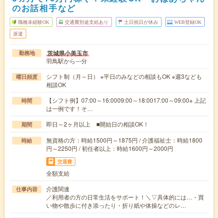
のお話相手など
職種未経験OK
交通費別途支給あり
土日祝日が休み
WEB登録OK
派遣
茨城県小美玉市
勤務地
羽鳥駅から---分
シフト制（月～日） ※平日のみなどの相談もOK ※週3なども
曜日頻度
相談OK
【シフト例】07:00～16:0009:00～18:0017:00～09:00※ 上記
時間
は一例です！そ…
即日～2ヶ月以上 ■開始日の相談OK！
期間
無資格の方：時給1500円～1875円 / 介護福祉士：時給1800
時給
円～2250円 / 初任者以上：時給1600円～2000円
交通費
全額支給
介護関連
仕事内容
／利用者の方の日常生活をサポート！＼▽具体的には…・買
い物や散歩に付き添ったり・折り紙や体操などのレ…