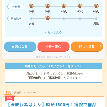
年齢層
20代
30代
40代
50代
60代
男女比率
女性
男性
もっと見る
気になる!
応募へ進む
詳しく見る
派遣会社
株式会社ニッソーネット
興味があったら「★気になる！」をタップ！
「気になる！」を押しておくと、派遣会社から
「面談確約」
や
「応募歓迎」
が届きます！
未読
掲載日
2026/08/07
NEW
【医療行為はナシ】時給1500円！病院で備品