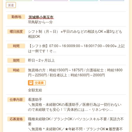
派遣
茨城県小美玉市
勤務地
羽鳥駅から---分
シフト制（月～日） ※平日のみなどの相談もOK ※週3なども
曜日頻度
相談OK
【シフト例】07:00～16:0009:00～18:0017:00～09:00※ 上記
時間
は一例です！そ…
即日～2ヶ月以上
期間
無資格の方：時給1500円～1875円 / 介護福祉士：時給1800
時給
円～2250円 / 初任者以上：時給1600円～2000円
交通費
全額支給
看護助手
仕事内容
＼無資格・未経験OKの看護助手／医療行為は一切行わない
ので未経験でも安心！▽具体的には…・リネンやシ…
職種未経験OK / ブランクOK / パソコンスキル不要 / 英語力不
応募資格
要
＼無資格＊未経験OK／★年齢不問・ブランクOK★履歴書不