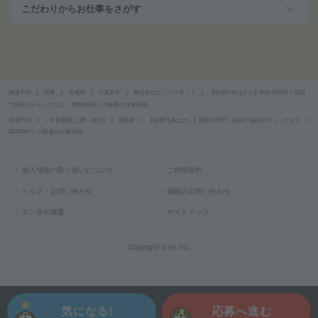
こだわりからお仕事をさがす
派遣TOP
関東
茨城県
小美玉市
株式会社ニッソーネット
【医療行為はナシ】時給1500円！病院
で備品のチェックなど（108235867）の派遣の仕事詳細
派遣TOP
ＪＲ常磐線(上野－仙台)
羽鳥駅
【医療行為はナシ】時給1500円！病院で備品のチェックなど（1
08235867）の派遣の仕事詳細
個人情報の取り扱いについて
ご利用規約
ヘルプ・お問い合わせ
掲載のお問い合わせ
エン会社概要
サイトマップ
Copyright © en Inc.
気になる!
応募へ進む