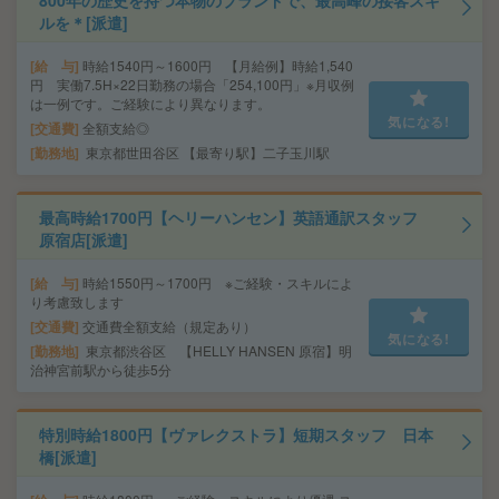
800年の歴史を持つ本物のブランドで、最高峰の接客スキ
ルを＊[派遣]
給 与
時給1540円～1600円 【月給例】時給1,540
円 実働7.5H×22日勤務の場合「254,100円」※月収例
は一例です。ご経験により異なります。
気になる!
交通費
全額支給◎
勤務地
東京都世田谷区 【最寄り駅】二子玉川駅
最高時給1700円【ヘリーハンセン】英語通訳スタッフ
原宿店[派遣]
給 与
時給1550円～1700円 ※ご経験・スキルによ
り考慮致します
交通費
交通費全額支給（規定あり）
気になる!
勤務地
東京都渋谷区 【HELLY HANSEN 原宿】明
治神宮前駅から徒歩5分
特別時給1800円【ヴァレクストラ】短期スタッフ 日本
橋[派遣]