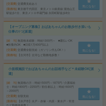
交通費
交通費支給あり
気になる!
勤務地
東京都千代田区 東京メトロ銀座線 溜池山王
駅徒歩1分、東京メトロ半蔵門線 永田町駅徒歩8分
【オープニング募集】おばあちゃんのお散歩付き添いも
仕事の1つ[派遣]
給 与
無資格未経験：時給1300円～ ■週払いOK
■扶養内OK ■日収1万400円以上
交通費
交通費全額支給（ガソリン代もOK！）
気になる!
勤務地
【古河市】古河など勤務地多数！
小規模施設でおばあちゃんのお話相手など＊未経験OK[派
遣]
給 与
無資格の方：時給1500円～1875円 / 介護福祉
士：時給1800円～2250円 / 初任者以上：時給1600円
～2000円
交通費
全額支給
気になる!
勤務地
【水戸市】水戸・赤塚・内原・東水戸・常澄
など勤務地多数！