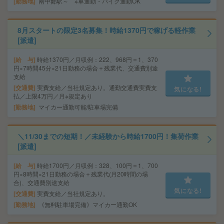
勤務地
南中郷駅～ ※車通勤・バイク通勤OK
8月スタートの限定3名募集！時給1370円で稼げる軽作業
[派遣]
給 与
時給1370円／月収例：222、968円＝1、370
円×7時間45分×21日勤務の場合＋残業代、交通費別途
支給
交通費
実費支給／当社規定あり。通勤交通費実費支
気になる!
払／上限4万円／月※規定あり
勤務地
マイカー通勤可能/駐車場完備
＼11/30までの短期！／未経験から時給1700円！集荷作業
[派遣]
給 与
時給1700円／月収例：328、100円＝1、700
円×8時間×21日勤務の場合＋残業代(月20時間の場
合)、交通費別途支給
気になる!
交通費
実費支給／当社規定あり。
勤務地
《無料駐車場完備》マイカー通勤OK