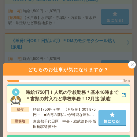
給 与
時給1,500円～1,875円
勤務地
【水戸市】水戸駅・赤塚駅・内原駅・東水戸
気になる!
駅・常澄駅など勤務地多数！
《単発1日OK！日払い可》＊DMのモクモクシール貼り
[派遣]
給 与
時給1,500円～1,875円
交通費
■ 交通費規定内支給 ※派遣先による
どちらのお仕事が気になりますか？
気になる!
勤務地
【水戸市】水戸駅・赤塚駅・内原駅・東水戸
駅・常澄駅など勤務地多数！
1
/10
時給1750円！人気の学校勤務＊基本16時まで
給与即払いOK！高時給！土日休み！ピッキング作業[派
＊書類の封入など学校事務！12月迄[派遣]
遣]
時給1750円＋交 【月収例】301,875
給与
給 与
時給1300円
円～ ■給与の前払いが可能な速払い
交通費
交通費支給有り
サービスあり
東京都千代田区 中央・総武線各停 飯
気になる!
勤務地
気になる!
勤務地
野木駅～ ※車通勤・バイク通勤OK
田橋駅徒歩7分