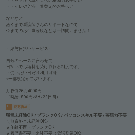
・ベッドから車イスへの移動のお手伝い
・トイレや入浴、着替えのお手伝い
などなど
あくまで看護師さんのサポートなので、
今までのお仕事経験などは一切問いません！
～給与日払いサービス～
自分のペースに合わせて
日払いでお給料を受け取れる制度です。
・使いたい日だけ利用可能
※一部規定がございます。
月収例26万4000円
（時給1500円×8H×22日間）
応募資格
職種未経験OK / ブランクOK / パソコンスキル不要 / 英語力不要
＼無資格＊未経験OK／
★年齢不問・ブランクOK
★履歴書不要・来社不要（電話登録OK）