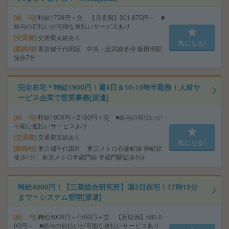
給 与
時給1750円＋交 【月収例】301,875円～ ■
給与の前払いが可能な速払いサービスあり
交通費
交通費支給あり
気になる!
勤務地
東京都千代田区 中央・総武線各停 飯田橋駅
徒歩7分
完全在宅＊時給1900円！週4日＆10-15時半勤務！人材サ
ービス企業で営業事務[派遣]
給 与
時給1900円～2100円＋交 ■給与の前払いが
可能な速払いサービスあり
交通費
交通費支給あり
気になる!
勤務地
東京都千代田区 東京メトロ有楽町線 麹町駅
徒歩1分、東京メトロ半蔵門線 半蔵門駅徒歩5分
時給4000円！【三菱総合研究所】週3日在宅！17時15分
まで＊システム管理[派遣]
給 与
時給4000円～4500円＋交 【月収例】580,0
00円～ ■給与の前払いが可能な速払いサービスあり