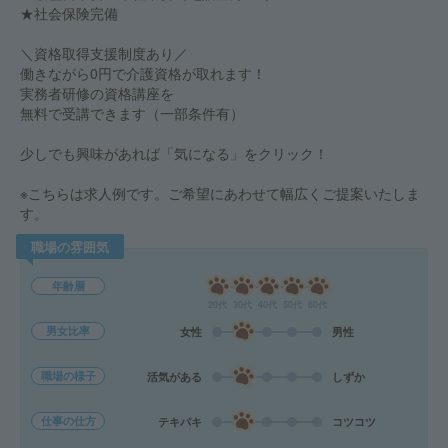
★社会保険完備
＼資格取得支援制度あり／
働きながら0円で介護資格が取れます！
実務者研修の資格講座を
無料で受講できます（一部条件有）
少しでも興味があれば「気になる」をクリック！
※こちらは求人例です。ご希望にあわせて幅広くご提案いたしま
す。
職場の雰囲気
年齢層
20代
30代
40代
50代
60代
男女比率
女性
男性
職場の様子
活気がある
しずか
仕事の仕方
テキパキ
コツコツ