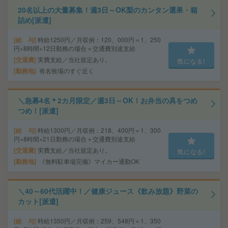
20名以上の大量募集！週3日～OK梨のカンタン選果・箱
詰め[派遣]
給 与
時給1250円／月収例：120、000円＝1、250
円×8時間×12日勤務の場合＋交通費別途支給
交通費
実費支給／当社規定あり。
気になる!
勤務地
有名牧場のすぐ近く
＼急募4名＊2カ月限定／週3日～OK！お弁当の具をつめ
つめ！[派遣]
給 与
時給1300円／月収例：218、400円＝1、300
円×8時間×21日勤務の場合＋交通費別途支給
交通費
実費支給／当社規定あり。
気になる!
勤務地
《無料駐車場完備》マイカー通勤OK
＼40～60代活躍中！／健康ジュース《飲み放題》野菜の
カット[派遣]
給 与
時給1350円／月収例：259、548円＝1、350