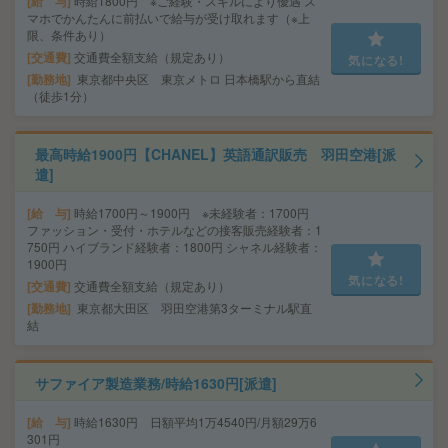
給 与
時給1800円 ※ご経験・スキルにより優遇 ス
マホでかんたんに前払いで給与が受け取れます（※上
限、条件あり）
交通費
交通費全額支給（規定あり）
気になる!
勤務地
東京都中央区 東京メトロ 日本橋駅から直結
（徒歩1分）
最高時給1900円【CHANEL】英語通訳販売 羽田空港[派
遣]
給 与
時給1700円～1900円 ※未経験者：1700円
ファッション・受付・ホテルなどの接客販売経験者：1
750円 ハイブランド経験者：1800円 シャネル経験者：
1900円
気になる!
交通費
交通費全額支給（規定あり）
勤務地
東京都大田区 羽田空港第3ターミナル駅直
結
サファイア製造業務/時給1630円[派遣]
給 与
時給1630円 日額平均1万4540円/月額29万6
301円