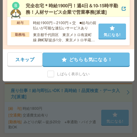
完全在宅＊時給1900円！週4日＆10-15時半勤
＼来社不要／単発1日OK＊お菓子の仕分け[派遣]
務！人材サービス企業で営業事務[派遣]
給 与
時給1,500円～1,875円
時給1900円～2100円＋交 ■給与の前
給与
勤務地
【宇都宮市】宇都宮駅・東武宇都宮駅・雀宮
払いが可能な速払いサービスあり
気になる!
駅・南宇都宮駅・岡本(栃木県)駅など勤務地多数！
東京都千代田区 東京メトロ有楽町
気になる!
勤務地
線 麹町駅徒歩1分、東京メトロ半蔵門
線 半蔵門駅徒歩5分
＼来社不要／単発1日OK＊チラシの仕分け[派遣]
スキップ
どちらも気になる！
給 与
時給1,200円～1,625円
勤務地
【甲府市】甲府駅・南甲府駅・酒折駅・金手
気になる!
駅・善光寺駅など勤務地多数！
しばらく表示しない
座り仕事！給与即払いOK！高時給！品質検査・データ入
力[派遣]
給 与
時給1800円
交通費
交通費支給有り
気になる!
勤務地
みどりの駅～徒歩20分 ※車通勤・バイク通
勤OK