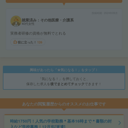
投稿時期
2024年09月
就業済み：その他医療・介護系
40代女性
実務者研修の資格が無料でとれる
役に立った！
126
興味があったら「★気になる！」をタップ！
「気になる！」を押しておくと、
保存した求人を
後でまとめてチェック
できます！
あなたの閲覧履歴からのオススメのお仕事です
時給1750円！人気の学校勤務＊基本16時まで＊書類の封
入など学校事務！12月迄[派遣]