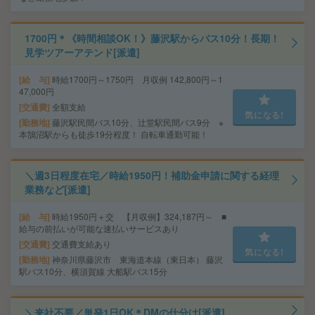
1700円＊《時間相談OK！》藤沢駅からバス10分！長期！
見学ツアーアテンド[派遣]
給 与
時給1700円～1750円 月収例 142,800円～1
47,000円
交通費
全額支給
気になる!
勤務地
藤沢駅民間バス10分、辻堂駅民間バス9分 ※
本鵠沼駅からも徒歩19分程度！ 自転車通勤可能！
＼週3日程度在宅／時給1950円！補助金申請に関する経理
業務など[派遣]
給 与
時給1950円＋交 【月収例】324,187円～ ■
給与の前払いが可能な速払いサービスあり
交通費
交通費支給あり
気になる!
勤務地
神奈川県藤沢市 東海道本線（東日本） 藤沢
駅バス10分、横須賀線 大船駅バス15分
＼来社不要／単発1日OK＊DMの仕分け[派遣]