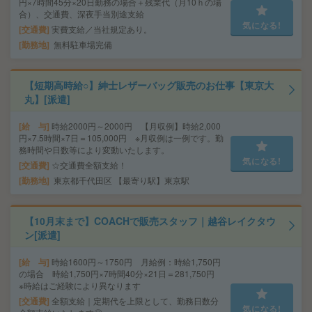
円×7時間45分×20日勤務の場合＋残業代（月10ｈの場
合）、交通費、深夜手当別途支給
気になる!
交通費
実費支給／当社規定あり。
勤務地
無料駐車場完備
【短期高時給○】紳士レザーバッグ販売のお仕事【東京大
丸】[派遣]
給 与
時給2000円～2000円 【月収例】時給2,000
円×7.5時間×7日＝105,000円 ※月収例は一例です。勤
務時間や日数等により変動いたします。
気になる!
交通費
☆交通費全額支給！
勤務地
東京都千代田区 【最寄り駅】東京駅
【10月末まで】COACHで販売スタッフ｜越谷レイクタウ
ン[派遣]
給 与
時給1600円～1750円 月給例：時給1,750円
の場合 時給1,750円×7時間40分×21日＝281,750円
※時給はご経験により異なります
交通費
全額支給｜定期代を上限として、勤務日数分
気になる!