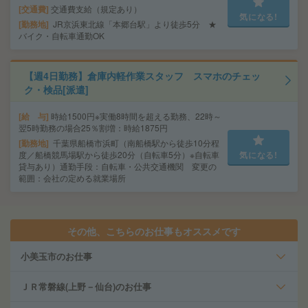
交通費
交通費支給（規定あり）
気になる!
勤務地
JR京浜東北線「本郷台駅」より徒歩5分 ★
バイク・自転車通勤OK
【週4日勤務】倉庫内軽作業スタッフ スマホのチェッ
ク・検品[派遣]
給 与
時給1500円※実働8時間を超える勤務、22時～
翌5時勤務の場合25％割増：時給1875円
勤務地
千葉県船橋市浜町（南船橋駅から徒歩10分程
度／船橋競馬場駅から徒歩20分（自転車5分）※自転車
気になる!
貸与あり）通勤手段：自転車・公共交通機関 変更の
範囲：会社の定める就業場所
その他、こちらのお仕事もオススメです
小美玉市のお仕事
ＪＲ常磐線(上野－仙台)のお仕事