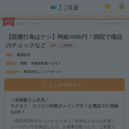
気になる!
ログイン
NEW
掲載日
2026/08/07
No.NISSOETRK-1BJ298
【医療行為はナシ】時給1500円！病院で備品
のチェックなど
派遣
大量募集！
職種
看護助手
派遣先
病院 ★勤務地選べます！
派遣会社
株式会社ニッソーネット
ここがポイント！
＼未経験さん必見／
モクモク・コツコツ作業がメインです！お電話での登録
もOK！
＼病院WORKデビューにピッタリ／特別なスキルは不要！
シーツのシワを伸ばしたり、お食事を配ったり。ご家庭で