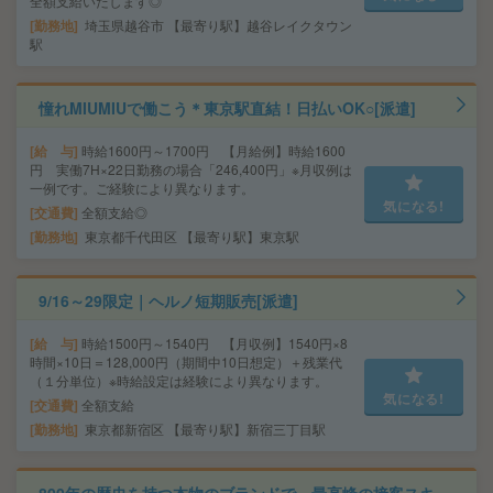
全額支給いたします◎
勤務地
埼玉県越谷市 【最寄り駅】越谷レイクタウン
駅
憧れMIUMIUで働こう＊東京駅直結！日払いOK○[派遣]
給 与
時給1600円～1700円 【月給例】時給1600
円 実働7H×22日勤務の場合「246,400円」※月収例は
一例です。ご経験により異なります。
気になる!
交通費
全額支給◎
勤務地
東京都千代田区 【最寄り駅】東京駅
9/16～29限定｜ヘルノ短期販売[派遣]
給 与
時給1500円～1540円 【月収例】1540円×8
時間×10日＝128,000円（期間中10日想定）＋残業代
（１分単位）※時給設定は経験により異なります。
気になる!
交通費
全額支給
勤務地
東京都新宿区 【最寄り駅】新宿三丁目駅