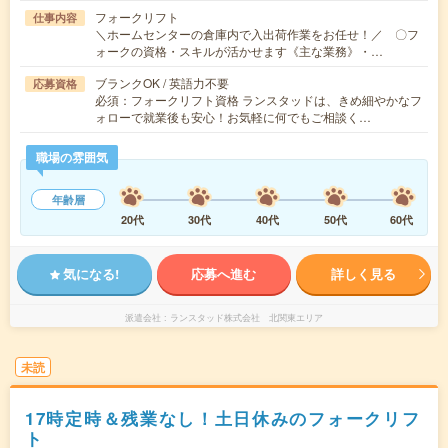
フォークリフト
仕事内容
＼ホームセンターの倉庫内で入出荷作業をお任せ！／ 〇フ
ォークの資格・スキルが活かせます《主な業務》・…
ブランクOK / 英語力不要
応募資格
必須：フォークリフト資格 ランスタッドは、きめ細やかなフ
ォローで就業後も安心！お気軽に何でもご相談く…
職場の雰囲気
年齢層
20代
30代
40代
50代
60代
気になる!
応募へ進む
詳しく見る
派遣会社
ランスタッド株式会社 北関東エリア
未読
17時定時＆残業なし！土日休みのフォークリフ
ト