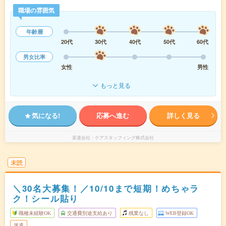
職場の雰囲気
年齢層
20代
30代
40代
50代
60代
男女比率
女性
男性
もっと見る
気になる!
応募へ進む
詳しく見る
派遣会社
ケアスタッフィング株式会社
未読
＼30名大募集！／10/10まで短期！めちゃラ
ク！シール貼り
職種未経験OK
交通費別途支給あり
残業なし
WEB登録OK
派遣