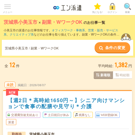
メニュー
気になる!
ログイン
検索
茨城県小美玉市
×
副業・WワークOK
のお仕事一覧
小美玉市の派遣のお仕事情報です。
オフィスワーク・事務系
、
営業・販売・サービス
系
、
クリエイティブ系
などのお仕事を取り揃えています。副業・WワークOKの条件の
他に、
交通費別途支給あり
、
職種未経験OK
、
友だちと一緒の応募OK
などのこだわり
条件も取り揃えています。
条件の変更
茨城県小美玉市 / 副業・WワークOK
12
1,382
全
件
平均時給:
円
時給順
新着順
未読
掲載日
2026/08/07
NEW
【週2日＊高時給1650円～】シニア向けマンシ
ョンで食事の配膳や見守り＊介護
交通費別途支給あり
土日祝日が休み
残業なし
WEB登録OK
派遣
茨城県小美玉市
勤務地