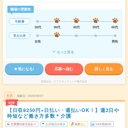
職場の雰囲気
年齢層
20代
30代
40代
50代
60代
男女比率
女性
男性
もっと見る
気になる!
応募へ進む
詳しく見る
派遣会社
ケアスタッフィング株式会社
未読
掲載日
2026/08/07
NEW
【日収8250円×日払い・週払いOK！】週2日や
時短など働き方多数＊介護
交通費別途支給あり
土日祝日が休み
残業なし
WEB登録OK