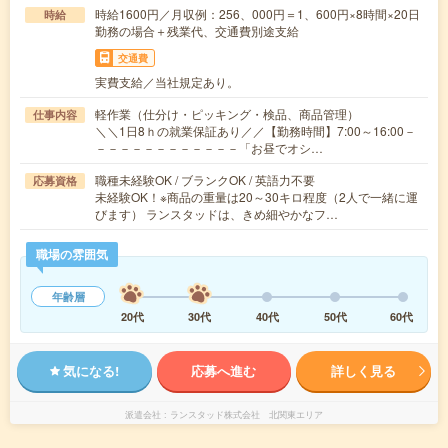
時給1600円／月収例：256、000円＝1、600円×8時間×20日
時給
勤務の場合＋残業代、交通費別途支給
交通費
実費支給／当社規定あり。
軽作業（仕分け・ピッキング・検品、商品管理）
仕事内容
＼＼1日8ｈの就業保証あり／／【勤務時間】7:00～16:00－
－－－－－－－－－－－－「お昼でオシ…
職種未経験OK / ブランクOK / 英語力不要
応募資格
未経験OK！※商品の重量は20～30キロ程度（2人で一緒に運
びます） ランスタッドは、きめ細やかなフ…
職場の雰囲気
年齢層
20代
30代
40代
50代
60代
気になる!
応募へ進む
詳しく見る
派遣会社
ランスタッド株式会社 北関東エリア