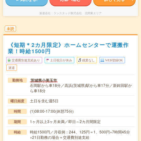
派遣会社
ランスタッド株式会社 北関東エリア
未読
《短期＊2カ月限定》ホームセンターで運搬作
業！時給1500円
交通費別途支給あり
土日祝日が休み
残業なし
WEB登録OK
派遣
茨城県小美玉市
勤務地
石岡駅から車18分／高浜(茨城県)駅から車17分／新鉾田駅か
ら車18分
土日を含む週5日
曜日頻度
(1)08:00-17:00(休憩75分)
時間
1ヶ月以上3ヶ月未満／即日～2カ月間限定
期間
時給1500円／月収例：244、125円＝1、500円×7時間45分
時給
×21日勤務の場合＋交通費別途支給