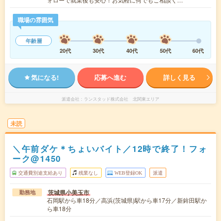
職場の雰囲気
年齢層
20代
30代
40代
50代
60代
気になる!
応募へ進む
詳しく見る
派遣会社
ランスタッド株式会社 北関東エリア
未読
＼午前ダケ＊ちょいバイト／12時で終了！フォ
ーク@1450
交通費別途支給あり
残業なし
WEB登録OK
派遣
茨城県小美玉市
勤務地
石岡駅から車18分／高浜(茨城県)駅から車17分／新鉾田駅か
ら車18分