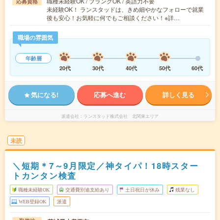
職種未経験OK / ブランクOK / 英語力不要
応募資格
未経験OK！ ランスタッドは、きめ細やかなフォローで就業
後も安心！お気軽に何でもご相談ください！※詳…
職場の雰囲気
年齢層
20代
30代
40代
50代
60代
気になる!
応募へ進む
詳しく見る
派遣会社
ランスタッド株式会社 北関東エリア
未読
＼短期＊7～9月限定／神タイパ！18時スター
トカンタン検査
職種未経験OK
交通費別途支給あり
土日祝日が休み
残業なし
WEB登録OK
派遣