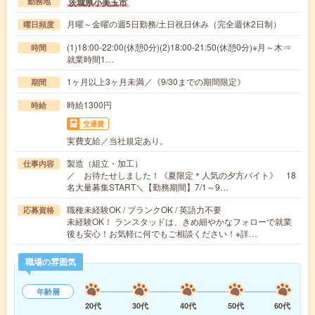
茨城県小美玉市
勤務地
月曜～金曜の週5日勤務/土日祝日休み（完全週休2日制）
曜日頻度
(1)18:00-22:00(休憩0分)(2)18:00-21:50(休憩0分)※月～木⇒
時間
就業時間1…
1ヶ月以上3ヶ月未満／《9/30までの期間限定》
期間
時給1300円
時給
交通費
実費支給／当社規定あり。
製造（組立・加工）
仕事内容
／ お待たせしました！《夏限定＊人気の夕方バイト》 18
名大量募集START＼【勤務期間】7/1～9…
職種未経験OK / ブランクOK / 英語力不要
応募資格
未経験OK！ ランスタッドは、きめ細やかなフォローで就業
後も安心！お気軽に何でもご相談ください！※詳…
職場の雰囲気
年齢層
20代
30代
40代
50代
60代