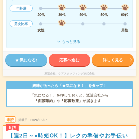
年齢層
20代
30代
40代
50代
60代
男女比率
女性
男性
もっと見る
気になる!
応募へ進む
詳しく見る
派遣会社
ケアスタッフィング株式会社
興味があったら「★気になる！」をタップ！
「気になる！」を押しておくと、派遣会社から
「面談確約」
や
「応募歓迎」
が届きます！
未読
掲載日
2026/08/07
NEW
【週2日～×時短OK！】レクの準備やお手伝い