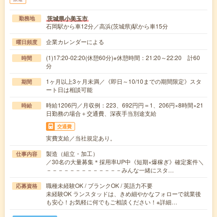
茨城県小美玉市
勤務地
石岡駅から車12分／高浜(茨城県)駅から車15分
企業カレンダーによる
曜日頻度
(1)17:20-02:20(休憩60分)※休憩時間：21:20～22:20 計60
時間
分
1ヶ月以上3ヶ月未満／《即日～10/10までの期間限定》スタ
期間
ート日は相談可能
時給1206円／月収例：223、692円円＝1、206円×8時間×21
時給
日勤務の場合＋交通費、深夜手当別途支給
交通費
実費支給／当社規定あり。
製造（組立・加工）
仕事内容
／30名の大量募集＊採用率UP中《短期×爆稼ぎ》確定案件＼
－－－－－－－－－－－－－みんな一緒にスタ…
職種未経験OK / ブランクOK / 英語力不要
応募資格
未経験OK ランスタッドは、きめ細やかなフォローで就業後
も安心！お気軽に何でもご相談ください！※詳細…