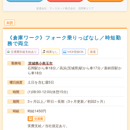
派遣会社
ランスタッド株式会社 北関東エリア
未読
《倉庫ワーク》フォーク乗りっぱなし／時短勤
務で両立
交通費別途支給あり
残業なし
WEB登録OK
派遣
茨城県小美玉市
勤務地
石岡駅から車18分／高浜(茨城県)駅から車17分／新鉾田駅か
ら車18分
土日を含む週5日
曜日頻度
(1)08:00-12:00(休憩15分)
時間
3ヶ月以上／即日～長期（3ヶ月更新／初回2ヶ月）
期間
時給1450円
時給
交通費
実費支給／当社規定あり。