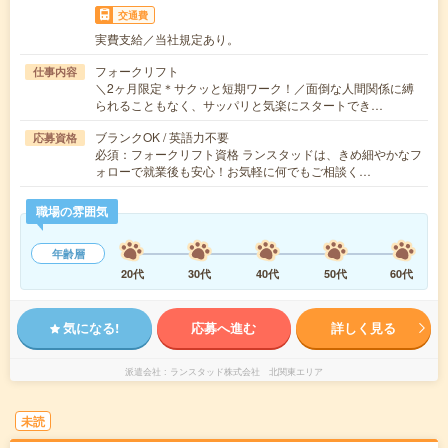
交通費
実費支給／当社規定あり。
フォークリフト
仕事内容
＼2ヶ月限定＊サクッと短期ワーク！／面倒な人間関係に縛
られることもなく、サッパリと気楽にスタートでき…
ブランクOK / 英語力不要
応募資格
必須：フォークリフト資格 ランスタッドは、きめ細やかなフ
ォローで就業後も安心！お気軽に何でもご相談く…
職場の雰囲気
年齢層
20代
30代
40代
50代
60代
気になる!
応募へ進む
詳しく見る
派遣会社
ランスタッド株式会社 北関東エリア
未読