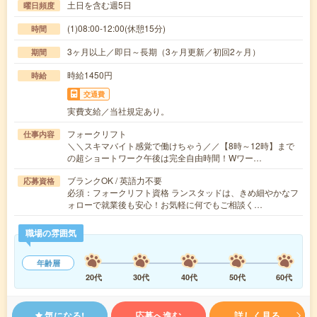
土日を含む週5日
曜日頻度
(1)08:00-12:00(休憩15分)
時間
3ヶ月以上／即日～長期（3ヶ月更新／初回2ヶ月）
期間
時給1450円
時給
交通費
実費支給／当社規定あり。
フォークリフト
仕事内容
＼＼スキマバイト感覚で働けちゃう／／【8時～12時】まで
の超ショートワーク午後は完全自由時間！Wワー…
ブランクOK / 英語力不要
応募資格
必須：フォークリフト資格 ランスタッドは、きめ細やかなフ
ォローで就業後も安心！お気軽に何でもご相談く…
職場の雰囲気
年齢層
20代
30代
40代
50代
60代
気になる!
応募へ進む
詳しく見る