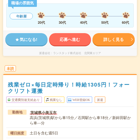
職場の雰囲気
年齢層
20代
30代
40代
50代
60代
気になる!
応募へ進む
詳しく見る
派遣会社
ランスタッド株式会社 北関東エリア
未読
残業ゼロ×毎日定時帰り！時給1305円！フォー
クリフト運搬
交通費別途支給あり
残業なし
WEB登録OK
派遣
茨城県小美玉市
勤務地
高浜(茨城県)駅から車15分／石岡駅から車18分／新鉾田駅か
ら車---分
土日を含む週5日
曜日頻度