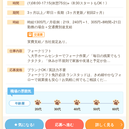
(1)08:00-17:15(休憩75分)※《8:30スタートもOK！》
時間
3ヶ月以上／即日～長期（3ヶ月更新／初回2ヶ月）
期間
時給1305円／月収例：219、240円＝1、305円×8時間×21日
時給
勤務の場合＋交通費別途支給
交通費
実費支給／当社規定あり。
フォークリフト
仕事内容
＼大手ホームセンターでフォーク作業／「毎日の残業でもう
クタクタ」「休みが不規則で家族や友達と予定が合…
ブランクOK / 英語力不要
応募資格
フォークリフト免許必須 ランスタッドは、きめ細やかなフォ
ローで就業後も安心！お気軽に何でもご相談くだ…
職場の雰囲気
年齢層
20代
30代
40代
50代
60代
気になる!
応募へ進む
詳しく見る