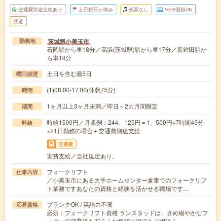
交通費別途支給あり
土日祝日が休み
残業なし
WEB登録OK
派遣
茨城県小美玉市
勤務地
石岡駅から車18分／高浜(茨城県)駅から車17分／新鉾田駅か
ら車18分
土日を含む週5日
曜日頻度
(1)08:00-17:00(休憩75分)
時間
1ヶ月以上3ヶ月未満／即日～2カ月間限定
期間
時給1500円／月収例：244、125円＝1、500円×7時間45分
時給
×21日勤務の場合＋交通費別途支給
交通費
実費支給／当社規定あり。
フォークリフト
仕事内容
／小美玉市にある大手ホームセンター倉庫でのフォークリフ
ト業務ですあなたの資格と経験を活かせる職場です…
ブランクOK / 英語力不要
応募資格
必須：フォークリフト資格 ランスタッドは、きめ細やかなフ
ォローで就業後も安心！お気軽に何でもご相談く…