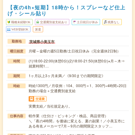
【夜の4h×短期】18時から！スプレーなど仕上
げ・シール貼り
職種未経験OK
交通費別途支給あり
土日祝日が休み
残業なし
WEB登録OK
派遣
茨城県小美玉市
勤務地
月曜～金曜の週5日勤務/土日祝日休み（完全週休2日制）
曜日頻度
(1)18:00-22:00(休憩0分)(2)18:00-21:50(休憩0分)※月～木⇒
時間
就業時間1…
1ヶ月以上3ヶ月未満／《9/30までの期間限定》
期間
時給1300円／月収例：104、000円＝1、300円×4時間×20日
時給
勤務の場合＋交通費別途支給
交通費
実費支給／当社規定あり。
軽作業（仕分け・ピッキング・検品、商品管理）
仕事内容
＼「夜の4時間」を価値に変える、夏の副業！／小美玉市に
ある有名メーカーで7月～9月の期間限定スタッフ…