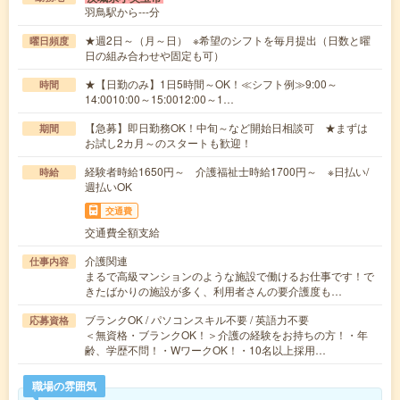
羽鳥駅から---分
★週2日～（月～日） ※希望のシフトを毎月提出（日数と曜
曜日頻度
日の組み合わせや固定も可）
★【日勤のみ】1日5時間～OK！≪シフト例≫9:00～
時間
14:0010:00～15:0012:00～1…
【急募】即日勤務OK！中旬～など開始日相談可 ★まずは
期間
お試し2カ月～のスタートも歓迎！
経験者時給1650円～ 介護福祉士時給1700円～ ※日払い/
時給
週払いOK
交通費
交通費全額支給
介護関連
仕事内容
まるで高級マンションのような施設で働けるお仕事です！で
きたばかりの施設が多く、利用者さんの要介護度も…
ブランクOK / パソコンスキル不要 / 英語力不要
応募資格
＜無資格・ブランクOK！＞介護の経験をお持ちの方！・年
齢、学歴不問！・WワークOK！・10名以上採用…
職場の雰囲気