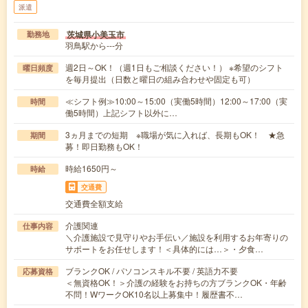
派遣
茨城県小美玉市
勤務地
羽鳥駅から---分
週2日～OK！（週1日もご相談ください！） ※希望のシフト
曜日頻度
を毎月提出（日数と曜日の組み合わせや固定も可）
≪シフト例≫10:00～15:00（実働5時間）12:00～17:00（実
時間
働5時間）上記シフト以外に…
3ヵ月までの短期 ※職場が気に入れば、長期もOK！ ★急
期間
募！即日勤務もOK！
時給1650円～
時給
交通費
交通費全額支給
介護関連
仕事内容
＼介護施設で見守りやお手伝い／施設を利用するお年寄りの
サポートをお任せします！＜具体的には…＞・夕食…
ブランクOK / パソコンスキル不要 / 英語力不要
応募資格
＜無資格OK！＞介護の経験をお持ちの方ブランクOK・年齢
不問！WワークOK10名以上募集中！履歴書不…