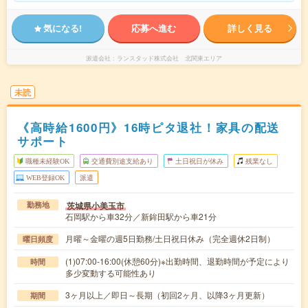
気になる!
応募へ進む
詳しく見る
派遣会社
ランスタッド株式会社 北関東エリア
未読
《高時給1600円》16時ピタ退社！家具の配送
サポート
職種未経験OK
交通費別途支給あり
土日祝日が休み
残業なし
WEB登録OK
派遣
茨城県小美玉市
勤務地
石岡駅から車32分／新鉾田駅から車21分
月曜～金曜の週5日勤務/土日祝日休み（完全週休2日制）
曜日頻度
(1)07:00-16:00(休憩60分)※出勤時間、退勤時間が予定により
時間
多少変動する可能性あり
3ヶ月以上／即日～長期（初回2ヶ月、以降3ヶ月更新）
期間