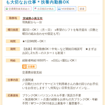
も大切なお仕事＊扶養内勤務OK
交通費別途支給あり
土日祝日が休み
WEB登録OK
派遣
茨城県小美玉市
勤務地
羽鳥駅から---分
週2日～OK！（月～日） ※希望のシフトを毎月提出（日数と
曜日頻度
曜日の組み合わせや固定も可）
★1日5時間～OK！
時間
【急募】即日勤務OK！中旬～など開始日相談可 ★まずは
期間
お試し2カ月～のスタートも歓迎！
経験者時給1650円～ ※日払い/週払いOK！
時給
交通費
交通費全額支給
介護関連
仕事内容
／日勤だけのデイサービスで利用者さんの身の回りのお手伝
いをお任せします！＼何気ない日常生活がメインな…
ブランクOK / パソコンスキル不要 / 英語力不要
応募資格
＜無資格OK！＞介護の経験をお持ちの方ブランクOK・年齢
不問！WワークOK10名以上募集中！履歴書不…