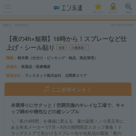
メニュー
気になる!
ログイン
検索
掲載日
2026
/
08
/
03
No.FMTO103859
【夜の4h×短期】18時から！スプレーなど仕
上げ・シール貼り
派遣
大量募集！
職種
軽作業（仕分け・ピッキング・検品、商品管理）
派遣先
医薬品・医療機器
派遣会社
ランスタッド株式会社 北関東エリア
ここがポイント！
本業帰りにサクッと！空調完備のキレイな工場で、キャ
ップ締めや梱包などの超シンプル
＼「夜の4時間」を価値に変える、夏の副業！／小美玉市に
ある有名メーカーで7月～9月の期間限定スタッフ募集！ド
ラッグストアで見かけるスプレー缶や化粧品の製造「夜の