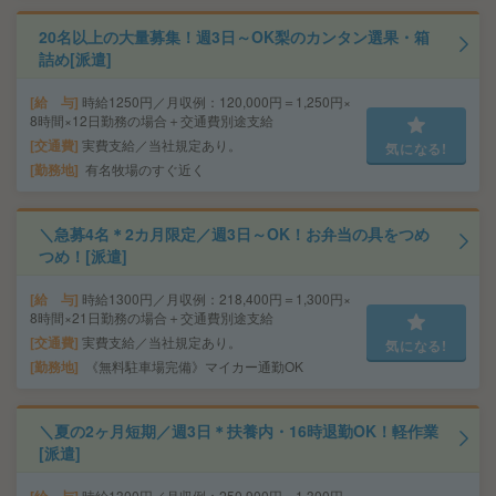
20名以上の大量募集！週3日～OK梨のカンタン選果・箱
詰め[派遣]
給 与
時給1250円／月収例：120,000円＝1,250円×
8時間×12日勤務の場合＋交通費別途支給
交通費
実費支給／当社規定あり。
気になる!
勤務地
有名牧場のすぐ近く
＼急募4名＊2カ月限定／週3日～OK！お弁当の具をつめ
つめ！[派遣]
給 与
時給1300円／月収例：218,400円＝1,300円×
8時間×21日勤務の場合＋交通費別途支給
交通費
実費支給／当社規定あり。
気になる!
勤務地
《無料駐車場完備》マイカー通勤OK
＼夏の2ヶ月短期／週3日＊扶養内・16時退勤OK！軽作業
[派遣]
時給1300円／月収例：250,900円＝1,300円×