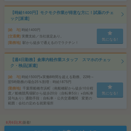
【時給1400円】モクモク作業が得意な方に！試薬のチェ
ック[派遣]
給 与
時給1400円
交通費
実費支給／当社規定あり。
気になる!
勤務地
駅から徒歩で通えるのでラクチン！
【週4日勤務】倉庫内軽作業スタッフ スマホのチェッ
ク・検品[派遣]
給 与
時給1500円※実働8時間を超える勤務、22時～
翌5時勤務の場合25％割増：時給1875円
勤務地
千葉県船橋市浜町（南船橋駅から徒歩10分程
度／船橋競馬場駅から徒歩20分（自転車5分）※自転車
気になる!
貸与あり）通勤手段：自転車・公共交通機関 変更の
範囲：会社の定める就業場所
8月6日(木)
新着!