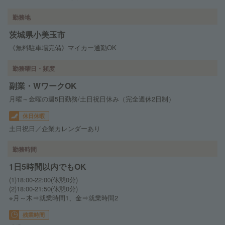
勤務地
茨城県小美玉市
《無料駐車場完備》マイカー通勤OK
勤務曜日・頻度
副業・WワークOK
月曜～金曜の週5日勤務/土日祝日休み（完全週休2日制）
休日休暇
土日祝日／企業カレンダーあり
勤務時間
1日5時間以内でもOK
(1)18:00-22:00(休憩0分)
(2)18:00-21:50(休憩0分)
※月～木⇒就業時間1、金⇒就業時間2
残業時間