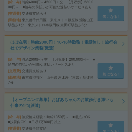
給 与
時給4000円～4500円＋交 【月収例】580,0
00円～ ■給与の前払いが可能な速払いサービスあり
交通費
交通費支給あり
気になる!
勤務地
東京都千代田区 東京メトロ銀座線 溜池山王
駅徒歩1分、東京メトロ半蔵門線 永田町駅徒歩8分
ほぼ在宅！時給2000円！10-16時勤務！電話無し！旅行会
社でデザイン業務[派遣]
給 与
時給2000円＋交 【月収例】200,000円～ ■
給与の前払いが可能な速払いサービスあり
交通費
交通費支給あり
気になる!
勤務地
東京都渋谷区 山手線 恵比寿（東京）駅徒歩
7分
【オープニング募集】おばあちゃんのお散歩付き添いも
仕事の1つ[派遣]
給 与
無資格未経験：時給1350円～ ■週払いOK
■扶養内OK ■日収1万800円以上
交通費
交通費全額支給
気になる!