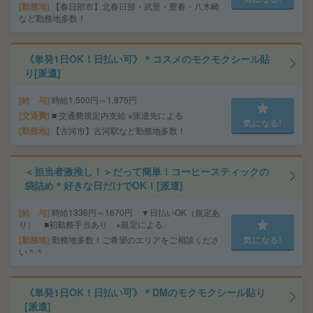
勤務地
【春日部市】北春日部・武里・豊春・八木崎
など勤務地多数！
《単発1日OK！日払い可》＊コスメのモクモクシール貼
り[派遣]
給 与
時給1,500円～1,875円
交通費
■ 交通費規定内支給 ※派遣先による
気になる!
勤務地
【古河市】古河駅など勤務地多数！
＜担当者激推し！＞だって簡単！コーヒースティックの
袋詰め＊好きな日だけでOK！[派遣]
給 与
時給1336円～1670円 ▼日払いOK（規定あ
り） ■初勤務手当あり ※規定による
勤務地
勤務地多数！ご希望のエリアをご相談くださ
気になる!
い＾＾
《単発1日OK！日払い可》＊DMのモクモクシール貼り
[派遣]