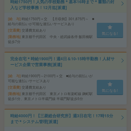
時給1750円！人気の学校勤務＊基本16時まで＊書類の封
入など学校事務！12月迄[派遣]
給 与
時給1750円＋交 【月収例】301,875円～ ■
給与の前払いが可能な速払いサービスあり
交通費
交通費支給あり
気になる!
勤務地
東京都千代田区 中央・総武線各停 飯田橋駅
徒歩7分
完全在宅＊時給1900円！週4日＆10-15時半勤務！人材サ
ービス企業で営業事務[派遣]
給 与
時給1900円～2100円＋交 ■給与の前払いが
可能な速払いサービスあり
交通費
交通費支給あり
気になる!
勤務地
東京都千代田区 東京メトロ有楽町線 麹町駅
徒歩1分、東京メトロ半蔵門線 半蔵門駅徒歩5分
時給4000円！【三菱総合研究所】週3日在宅！17時15分
まで＊システム管理[派遣]