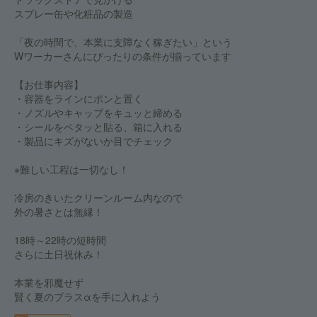
スプレー缶や化粧品の製造
「夜の時間で、本業に支障なく稼ぎたい」という
Wワーカーさんにぴったりの条件が揃っています
【お仕事内容】
・容器をラインにポンと置く
・ノズルやキャップをキュッと締める
・シールをペタッと貼る、箱に入れる
・製品にキズがないか目でチェック
※難しい工程は一切なし！
冷房のきいたクリーンルーム内なので
外の暑さとは無縁！
18時～22時の短時間
さらに土日祝休み！
本業を邪魔せず
賢く夏のプラスαを手に入れよう