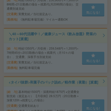
給 与
8時間×21日勤務の場合＋残業代(月20時間の場合)、交
通費別途支給
気になる!
交通費
実費支給／当社規定あり。
勤務地
《無料駐車場完備》マイカー通勤OK
＼40～60代活躍中！／健康ジュース《飲み放題》野菜の
カット[派遣]
給 与
時給1350円／月収例：259,548円＝1,350円×
7時間45分×20日勤務の場合＋残業代（月10ｈの場
合）、交通費、深夜手当別途支給
気になる!
交通費
実費支給／当社規定あり。
勤務地
無料駐車場完備
<タイパ抜群>和菓子のパック詰め／軽作業（夜勤）[派遣]
給 与
基本時給1500円・深夜時給1875円 ※交通費全
額支給（規定あり） 【月収例】28.5万円（20日勤務＋
深夜120h ※残業なしの場合）
交通費
交通費支給あり
気になる!
東京メトロ東西線 木場駅 「木場駅」から徒歩