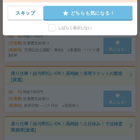
スキップ
どちらも気になる！
給与即払いOK！高時給！土日休み！ピッキング・仕分け
[派遣]
しばらく表示しない
給 与
時給1700円
交通費
交通費支給有り
気になる!
勤務地
万博記念公園駅～車8分 ※車通勤・バイク通
勤OK
座り仕事！給与即払いOK！高時給！卓球ラケットの製造
[派遣]
給 与
時給1600円
交通費
交通費支給有り
気になる!
勤務地
新所沢駅～バス15分 ※送迎有り
座り仕事！給与即払いOK！高時給！土日休み！寸法検査
業務等[派遣]