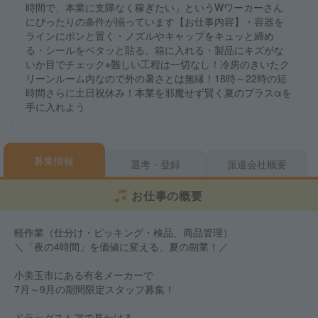
時間で、本業に支障なく稼ぎたい」というWワーカーさん
にぴったりの条件が揃っています【お仕事内容】・容器を
ラインにポンと置く・ノズルやキャップをキュッと締め
る・シールをペタッと貼る、箱に入れる・製品にキズがな
いか目でチェック※難しい工程は一切なし！冷房のきいたク
リーンルーム内なので外の暑さとは無縁！18時～22時の短
時間さらに土日祝休み！本業を邪魔せず賢く夏のプラスαを
手に入れよう
募集情報
選考・登録
派遣会社概要
お仕事の概要
軽作業（仕分け・ピッキング・検品、商品管理）
＼「夜の4時間」を価値に変える、夏の副業！／
小美玉市にある有名メーカーで
7月～9月の期間限定スタッフ募集！
ドラッグストアで見かける