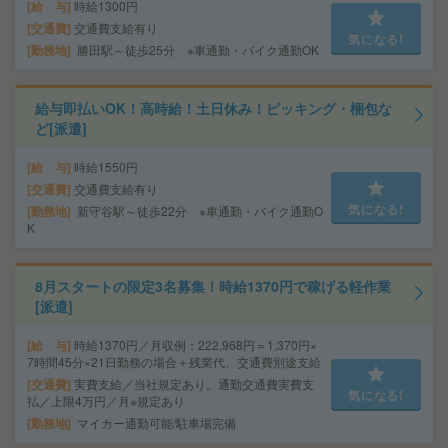
給 与
時給1300円
交通費
交通費支給有り
気になる!
勤務地
勝田駅～徒歩25分 ※車通勤・バイク通勤OK
給与即払いOK！高時給！土日休み！ピッキング・梱包な
ど[派遣]
給 与
時給1550円
交通費
交通費支給有り
気になる!
勤務地
新守谷駅～徒歩22分 ※車通勤・バイク通勤O
K
8月スタートの限定3名募集！時給1370円で稼げる軽作業
[派遣]
給 与
時給1370円／月収例：222,968円＝1,370円×
7時間45分×21日勤務の場合＋残業代、交通費別途支給
交通費
実費支給／当社規定あり。通勤交通費実費支
気になる!
払／上限4万円／月※規定あり
勤務地
マイカー通勤可能/駐車場完備