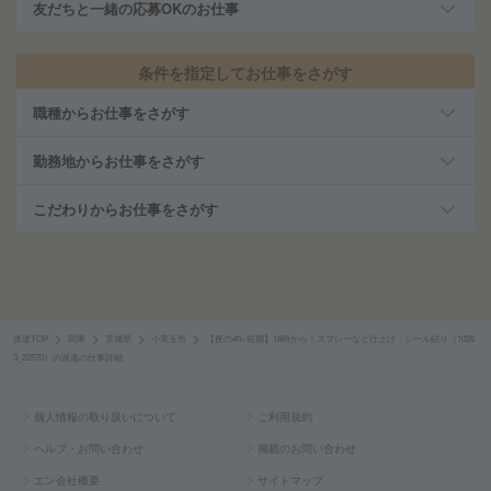
友だちと一緒の応募OKのお仕事
条件を指定してお仕事をさがす
職種からお仕事をさがす
勤務地からお仕事をさがす
こだわりからお仕事をさがす
派遣TOP
関東
茨城県
小美玉市
【夜の4h×短期】18時から！スプレーなど仕上げ・シール貼り（1026
3_22570）の派遣の仕事詳細
個人情報の取り扱いについて
ご利用規約
ヘルプ・お問い合わせ
掲載のお問い合わせ
エン会社概要
サイトマップ