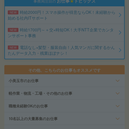
お仕事
★
トピックス
事務局注目の
時給2000円！スマホ操作が得意ならOK！未経験から
NEW
始める社内ITサポート
時給1700円～＋交×時短OK！大手NTT企業でカンタ
NEW
ンサポート事務
電話なし×髪型・服装自由！人気マンガに関するかん
NEW
たんデータ入力・残業ほぼナシ！
その他、こちらのお仕事もオススメです
小美玉市のお仕事
軽作業・物流・工場・その他のお仕事
職種未経験OKのお仕事
10名以上の大量募集のお仕事