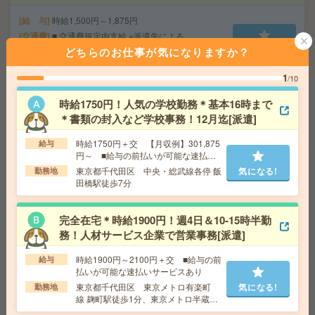
給 与
時給1,500円～1,875円
交通費
■ 交通費規定内支給 ※派遣先による
気になる!
どちらのお仕事が気になりますか？
勤務地
【結城市】結城駅・東結城駅・小田林駅など
勤務地多数！
1
/10
時給1750円！人気の学校勤務＊基本16時まで
〈月1日～で副業にピッタリ＊時給1,500円～〉コスメの
＊書類の封入など学校事務！12月迄[派遣]
カンタン仕分け[派遣]
時給1750円＋交 【月収例】301,875
給与
給 与
時給1,500円～1,875円
円～ ■給与の前払いが可能な速払い
交通費
■ 交通費規定内支給 ※派遣先による
サービスあり
東京都千代田区 中央・総武線各停 飯
気になる!
勤務地
気になる!
勤務地
【結城市】結城駅・東結城駅・小田林駅など
田橋駅徒歩7分
勤務地多数！
完全在宅＊時給1900円！週4日＆10-15時半勤
座り仕事！給与即払いOK！高時給！品質検査・データ入
務！人材サービス企業で営業事務[派遣]
力[派遣]
時給1900円～2100円＋交 ■給与の前
給与
給 与
時給1800円
払いが可能な速払いサービスあり
交通費
交通費支給有り
東京都千代田区 東京メトロ有楽町
気になる!
勤務地
線 麹町駅徒歩1分、東京メトロ半蔵門
気になる!
勤務地
みどりの駅～徒歩20分 ※車通勤・バイク通
線 半蔵門駅徒歩5分
勤OK