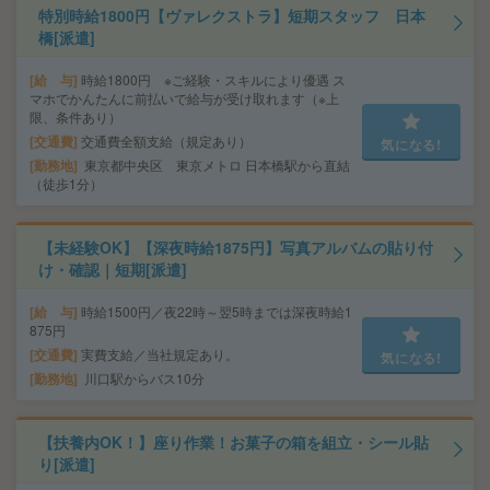
特別時給1800円【ヴァレクストラ】短期スタッフ 日本
橋[派遣]
給 与
時給1800円 ※ご経験・スキルにより優遇 ス
マホでかんたんに前払いで給与が受け取れます（※上
限、条件あり）
交通費
交通費全額支給（規定あり）
気になる!
勤務地
東京都中央区 東京メトロ 日本橋駅から直結
（徒歩1分）
【未経験OK】【深夜時給1875円】写真アルバムの貼り付
け・確認｜短期[派遣]
給 与
時給1500円／夜22時～翌5時までは深夜時給1
875円
交通費
実費支給／当社規定あり。
気になる!
勤務地
川口駅からバス10分
【扶養内OK！】座り作業！お菓子の箱を組立・シール貼
り[派遣]