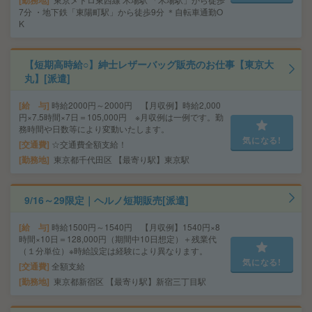
勤務地
7分 ・地下鉄「東陽町駅」から徒歩9分 ＊自転車通勤O
K
【短期高時給○】紳士レザーバッグ販売のお仕事【東京大
丸】[派遣]
給 与
時給2000円～2000円 【月収例】時給2,000
円×7.5時間×7日＝105,000円 ※月収例は一例です。勤
務時間や日数等により変動いたします。
気になる!
交通費
☆交通費全額支給！
勤務地
東京都千代田区 【最寄り駅】東京駅
9/16～29限定｜ヘルノ短期販売[派遣]
給 与
時給1500円～1540円 【月収例】1540円×8
時間×10日＝128,000円（期間中10日想定）＋残業代
（１分単位）※時給設定は経験により異なります。
気になる!
交通費
全額支給
勤務地
東京都新宿区 【最寄り駅】新宿三丁目駅