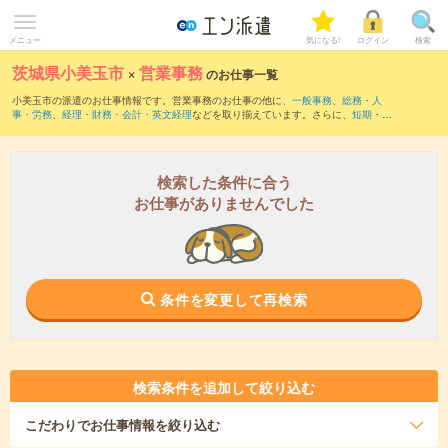
メニュー
気になる!
ログイン
検索
茨城県小美玉市
×
営業事務
のお仕事一覧
小美玉市の派遣のお仕事情報です。営業事務のお仕事の他に、
一般事務
、
総務・人
事・労務
、
経理・財務・会計・英文経理
などを取り揃えています。さらに、
短期
・
単
発
などの期間や、
職種未経験OK
などのこだわり条件で絞り込んでいただけます。職種
辞典：
営業事務のお仕事とは？とは？
検索した条件に合う
お仕事がありませんでした
条件を変更して再検索
検索条件を追加して絞り込む
こだわり
でお仕事情報を絞り込む