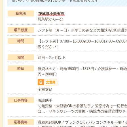
払いや、0円の資格が取れるサポート制度もあります！
勤務地
茨城県小美玉市
羽鳥駅から---分
曜日頻度
シフト制（月～日）※平日のみなどの相談もOK※週3
時間
【シフト例】07:00～16:0009:00～18:0017:00
談ください！
期間
即日～2ヶ月以上
時給
無資格の方：時給1500円～1875円 / 介護福祉士：時給1
円～2000円
交通費
全額支給
仕事内容
看護助手
＼無資格・未経験OKの看護助手／医療行為は一切行
は…・リネンやシーツの交換・病院内の備品管理やチ
応募資格
職種未経験OK / ブランクOK / パソコンスキル不要 /