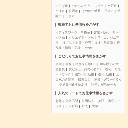
つくば市
ひたちなか市
古河市
水戸市
土浦市
筑西市
その他茨城県
日立市
常
総市
下妻市
職種でお仕事情報をさがす
オフィスワーク・事務系
営業・販売・サー
ビス系
クリエイティブ系
IT・エンジニア
系
技術系
医療・介護・福祉・教育系
軽
作業・物流・工場・その他
こだわりでお仕事情報をさがす
短期
単発
職種未経験OK
10名以上の大
量募集
友だちと一緒の応募OK
在宅・リモ
ートワーク
週2～3日勤務
週4日勤務
土
日祝のみ勤務
残業なし
副業・WワークOK
交通費別途支給あり
語学力が活かせる
人気のワードでお仕事情報をさがす
急募
年齢不問
財団法人
英語
書類チェ
ック
テレビ局
封入
大学