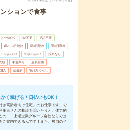
No.CRSTF茨城_13・SNR【本社】
マンションで食事
と一緒OK
OA不要
英語不要
週2～3日勤務
週4日勤務
週5日勤務
5ｈ以内OK
午後のみOK
残業なし
支給
車通勤可
服装自由
国人
派遣多
電話対応なし
にかく稼げる＊日払いもOK！
付き高齢者向け住宅」のお仕事です。で
利用者さんの相談を聞いたりと、体力的
の... 上場企業グループ会社ならでは
をご案内できるんです！また、独自のイ