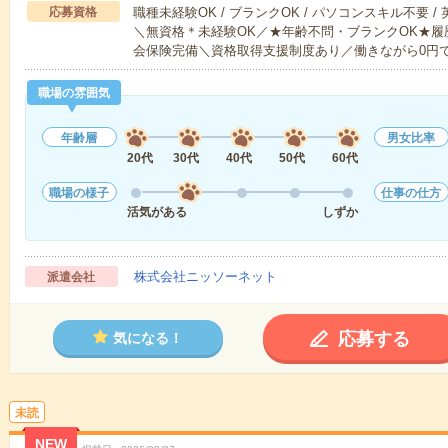
応募資格
職種未経験OK / ブランクOK / パソコンスキル不要 /
＼無資格＊未経験OK／★年齢不問・ブランクOK★履
会保険完備＼資格取得支援制度あり／働きながら0円
職場の雰囲気
年齢層
男女比率
20代
30代
40代
50代
60代
職場の様子
仕事の仕方
活気がある
しずか
株式会社ニッソーネット
派遣会社
応募する
気になる！
未読
NEW