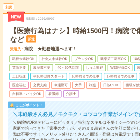
未読
NEW
掲載日
2026/08/07
【医療行為はナシ】時給1500円！病院
など
派遣
病院 ★勤務地選べます！
派遣先
職種未経験OK
社会人未経験OK
ブランクOK
既卒第二新卒OK
10
英語不要
履歴書不要
40～50代活躍
しゅふ歓迎
WEB登録OK
週
土日祝休
朝10時以降スタート
16時前までの仕事
17時前までの仕事
医療福祉
交費支給
車通勤可
大手
制服
日払いOK
職場が禁
自転車・バイクOK
看護師
介護士
ここがポイント！
＼未経験さん必見／モクモク・コツコツ作業がメインで
＼病院WORKデビューにピッタリ／特別なスキルは不要！シーツの
家庭で培ってきた「家事の力」が、そのまま患者さんの笑顔に繋がり
識は不要です！＼メリット盛りだくさん／面談・登録はお電話で！面