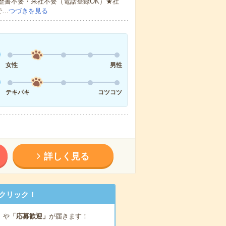
歴書不要・来社不要（電話登録OK）★社
で…
つづきを見る
女性
男性
テキパキ
コツコツ
詳しく見る
クリック！
」
や
「応募歓迎」
が届きます！