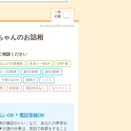
一括
応募
No.NISSOETRK-1SG298
あちゃんのお話相
ご相談ください
名以上の大量募集
友達と一緒OK
OA不要
2～3日勤務
週4日勤務
週5日勤務
午後のみOK
残業少
シフト
煙
派遣多
電話対応なし
ルーティン
いOK＊電話登録OK
人数の施設がいい」など、あなたの希望を
▼介護の仕事は、笑顔で挨拶をすること