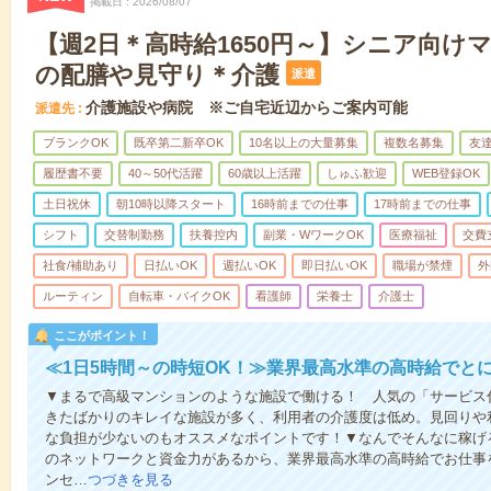
掲載日
2026/08/07
【週2日＊高時給1650円～】シニア向け
の配膳や見守り＊介護
派遣
介護施設や病院 ※ご自宅近辺からご案内可能
派遣先
ブランクOK
既卒第二新卒OK
10名以上の大量募集
複数名募集
友達
履歴書不要
40～50代活躍
60歳以上活躍
しゅふ歓迎
WEB登録OK
土日祝休
朝10時以降スタート
16時前までの仕事
17時前までの仕事
シフト
交替制勤務
扶養控内
副業・WワークOK
医療福祉
交費
社食/補助あり
日払いOK
週払いOK
即日払いOK
職場が禁煙
外
ルーティン
自転車・バイクOK
看護師
栄養士
介護士
ここがポイント！
≪1日5時間～の時短OK！≫業界最高水準の高時給でと
▼まるで高級マンションのような施設で働ける！ 人気の「サービス
きたばかりのキレイな施設が多く、利用者の介護度は低め。見回りや
な負担が少ないのもオススメなポイントです！▼なんでそんなに稼げる
のネットワークと資金力があるから、業界最高水準の高時給でお仕事
ンセ…
つづきを見る