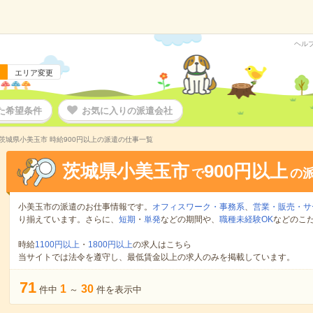
ヘル
エリア変更
た希望条件
お気に入りの派遣会社
茨城県小美玉市 時給900円以上の派遣の仕事一覧
茨城県小美玉市
900円以上
で
の
小美玉市の派遣のお仕事情報です。
オフィスワーク・事務系
、
営業・販売・サ
り揃えています。さらに、
短期
・
単発
などの期間や、
職種未経験OK
などのこ
時給
1100円以上
・
1800円以上
の求人はこちら
当サイトでは法令を遵守し、最低賃金以上の求人のみを掲載しています。
71
1
30
件中
～
件を表示中