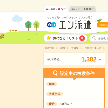
エン派遣
71573
件
エンバイト
82531
件
ちょうど良いワークライフバランスが叶う
関東版
気になる！リスト
0
保存し
派遣TOP
関東
茨城県
茨城県小美玉市
,
1
3
8
2
平均時給:
円
設定中の検索条件
期間
---
派遣形式
---
時給
900円以上