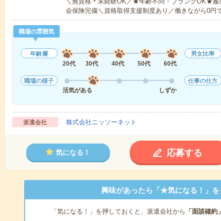
＼無資格＊未経験OK／★年齢不問・ブランクOK★履
会保険完備＼資格取得支援制度あり／働きながら0円
職場の雰囲気
年齢層
男女比率
20代
30代
40代
50代
60代
職場の様子
仕事の仕方
活気がある
しずか
株式会社ニッソーネット
派遣会社
応募する
気になる！
興味があったら「★気になる！」を
「気になる！」を押しておくと、派遣会社から
「面談確約