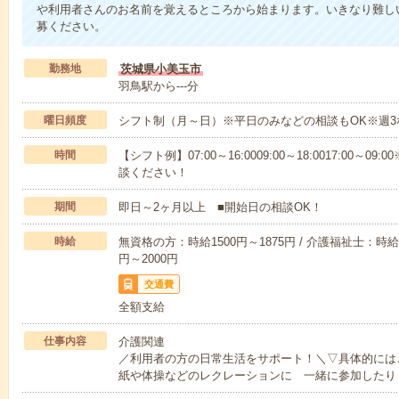
や利用者さんのお名前を覚えるところから始まります。いきなり難し
募ください。
勤務地
茨城県小美玉市
羽鳥駅から---分
曜日頻度
シフト制（月～日）※平日のみなどの相談もOK※週3
時間
【シフト例】07:00～16:0009:00～18:0017:00
談ください！
期間
即日～2ヶ月以上 ■開始日の相談OK！
時給
無資格の方：時給1500円～1875円 / 介護福祉士：時給1
円～2000円
交通費
全額支給
仕事内容
介護関連
／利用者の方の日常生活をサポート！＼▽具体的には
紙や体操などのレクレーションに 一緒に参加したり