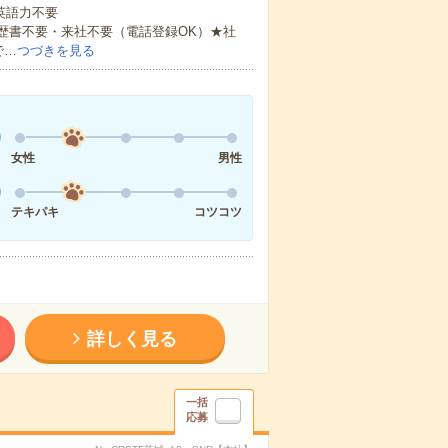
 英語力不要
歴書不要・来社不要（電話登録OK）★社
で…
つづきを見る
女性
男性
テキパキ
コツコツ
詳しく見る
一括
応募