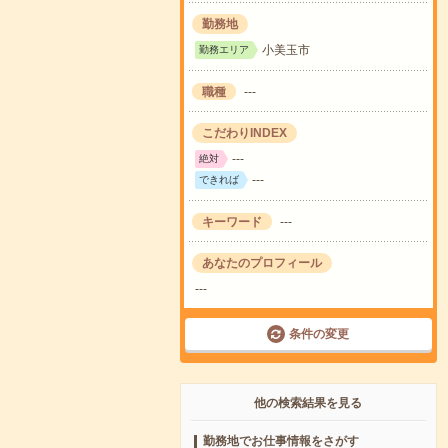
勤務地
小美玉市
勤務エリア
職種
---
こだわりINDEX
---
絶対
---
できれば
キーワード
---
あなたのプロフィール
---
条件の変更
他の検索結果を見る
勤務地でお仕事情報をさがす