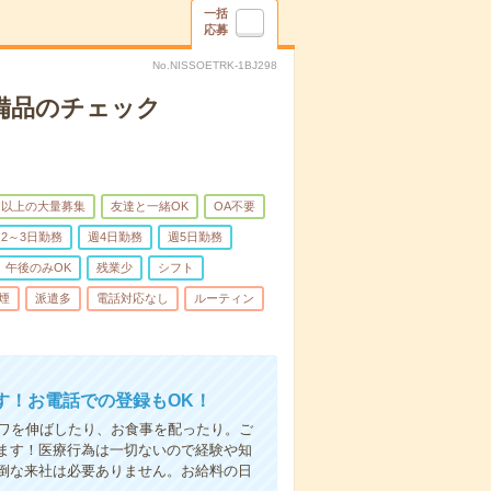
一括
応募
No.NISSOETRK-1BJ298
で備品のチェック
名以上の大量募集
友達と一緒OK
OA不要
2～3日勤務
週4日勤務
週5日勤務
午後のみOK
残業少
シフト
煙
派遣多
電話対応なし
ルーティン
す！お電話での登録もOK！
シワを伸ばしたり、お食事を配ったり。ご
ます！医療行為は一切ないので経験や知
倒な来社は必要ありません。お給料の日