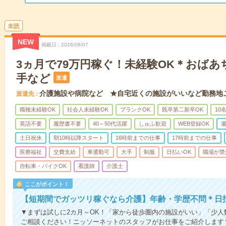
未読
NEW
掲載日
2026/08/07
3ヵ月で79万円稼ぐ！未経験OK＊おば
手など
派遣
介護施設や病院など ★自宅近くの施設がいいなど勤務地
派遣先
職種未経験OK
社会人未経験OK
ブランクOK
既卒第二新卒OK
10
英語不要
履歴書不要
40～50代活躍
しゅふ歓迎
WEB登録OK
週
土日祝休
朝10時以降スタート
16時前までの仕事
17時前までの仕事
医療福祉
交費支給
車通勤可
大手
制服
日払いOK
職場が禁
自転車・バイクOK
看護師
介護士
ここがポイント！
【短期間でガッツリ稼ぐなら介護】年齢・学歴不問＊日払
▼まずは試しに2カ月～OK！「家から徒歩圏内の施設がいい」「少
ご相談ください！ニッソーネットのスタッフがお仕事をご紹介します