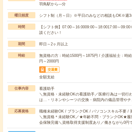
羽鳥駅から---分
曜日頻度
シフト制（月～日）※平日のみなどの相談もOK※週3
時間
【シフト例】07:00～16:0009:00～18:0017:00
談ください！
期間
即日～2ヶ月以上
時給
無資格の方：時給1500円～1875円 / 介護福祉士：時給1
円～2000円
交通費
全額支給
仕事内容
看護助手
＼無資格・未経験OKの看護助手／医療行為は一切行
は…・リネンやシーツの交換・病院内の備品管理やチ
応募資格
職種未経験OK / ブランクOK / パソコンスキル不要 /
＼無資格＊未経験OK／★年齢不問・ブランクOK★履
会保険完備＼資格取得支援制度あり／働きながら0円