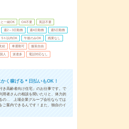
と一緒OK
OA不要
英語不要
週2～3日勤務
週4日勤務
週5日勤務
5ｈ以内OK
午後のみOK
残業なし
支給
車通勤可
服装自由
国人
派遣多
電話対応なし
にかく稼げる＊日払いもOK！
付き高齢者向け住宅」のお仕事です。で
利用者さんの相談を聞いたりと、体力的
の... 上場企業グループ会社ならでは
をご案内できるんです！また、独自のイ