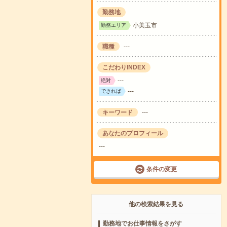
勤務地
小美玉市
勤務エリア
職種
---
こだわりINDEX
---
絶対
---
できれば
キーワード
---
あなたのプロフィール
---
条件の変更
他の検索結果を見る
勤務地でお仕事情報をさがす