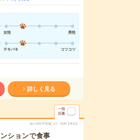
女性
男性
テキパキ
コツコツ
詳しく見る
一括
応募
No.CRSTF茨城_13・SNR【本社】
マンションで食事