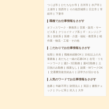
つくば市
ひたちなか市
古河市
水戸市
土浦市
筑西市
その他茨城県
日立市
常
総市
下妻市
職種でお仕事情報をさがす
オフィスワーク・事務系
営業・販売・サー
ビス系
クリエイティブ系
IT・エンジニア
系
技術系
医療・介護・福祉・教育系
軽
作業・物流・工場・その他
こだわりでお仕事情報をさがす
短期
単発
職種未経験OK
10名以上の大
量募集
友だちと一緒の応募OK
在宅・リモ
ートワーク
週2～3日勤務
週4日勤務
土
日祝のみ勤務
残業なし
副業・WワークOK
交通費別途支給あり
語学力が活かせる
人気のワードでお仕事情報をさがす
急募
年齢不問
財団法人
英語
書類チェ
ック
テレビ局
封入
大学