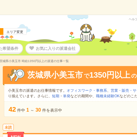
ヘル
エリア変更
た希望条件
お気に入りの派遣会社
茨城県小美玉市 時給1350円以上の派遣の仕事一覧
茨城県小美玉市
1350円以上
で
の
小美玉市の派遣のお仕事情報です。
オフィスワーク・事務系
、
営業・販売・サ
り揃えています。さらに、
短期
・
単発
などの期間や、
職種未経験OK
などのこ
42
1
30
件中
～
件を表示中
未読