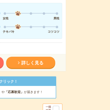
女性
男性
テキパキ
コツコツ
詳しく見る
クリック！
」
や
「応募歓迎」
が届きます！
一括