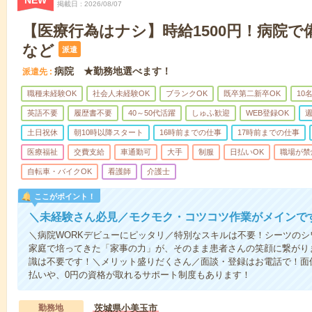
NEW
掲載日
2026/08/07
【医療行為はナシ】時給1500円！病院
など
派遣
病院 ★勤務地選べます！
派遣先
職種未経験OK
社会人未経験OK
ブランクOK
既卒第二新卒OK
10
英語不要
履歴書不要
40～50代活躍
しゅふ歓迎
WEB登録OK
週
土日祝休
朝10時以降スタート
16時前までの仕事
17時前までの仕事
医療福祉
交費支給
車通勤可
大手
制服
日払いOK
職場が禁
自転車・バイクOK
看護師
介護士
ここがポイント！
＼未経験さん必見／モクモク・コツコツ作業がメインで
＼病院WORKデビューにピッタリ／特別なスキルは不要！シーツの
家庭で培ってきた「家事の力」が、そのまま患者さんの笑顔に繋がり
識は不要です！＼メリット盛りだくさん／面談・登録はお電話で！面
払いや、0円の資格が取れるサポート制度もあります！
勤務地
茨城県小美玉市