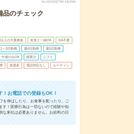
No.NISSOETRK-1BJ298
で備品のチェック
名以上の大量募集
友達と一緒OK
OA不要
2～3日勤務
週4日勤務
週5日勤務
午後のみOK
残業少
シフト
煙
派遣多
電話対応なし
ルーティン
す！お電話での登録もOK！
シワを伸ばしたり、お食事を配ったり。ご
ます！医療行為は一切ないので経験や知
倒な来社は必要ありません。お給料の日