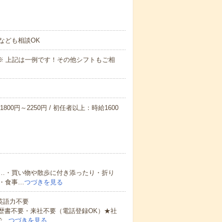
なども相談OK
～09:00※ 上記は一例です！その他シフトもご相
800円～2250円 / 初任者以上：時給1600
…・買い物や散歩に付き添ったり・折り
・食事…
つづきを見る
 英語力不要
歴書不要・来社不要（電話登録OK）★社
で…
つづきを見る