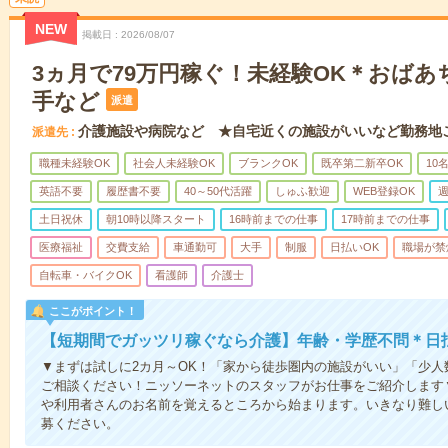
NEW
掲載日
2026/08/07
3ヵ月で79万円稼ぐ！未経験OK＊おば
手など
派遣
介護施設や病院など ★自宅近くの施設がいいなど勤務地
派遣先
職種未経験OK
社会人未経験OK
ブランクOK
既卒第二新卒OK
10
英語不要
履歴書不要
40～50代活躍
しゅふ歓迎
WEB登録OK
週
土日祝休
朝10時以降スタート
16時前までの仕事
17時前までの仕事
医療福祉
交費支給
車通勤可
大手
制服
日払いOK
職場が禁
自転車・バイクOK
看護師
介護士
ここがポイント！
【短期間でガッツリ稼ぐなら介護】年齢・学歴不問＊日払
▼まずは試しに2カ月～OK！「家から徒歩圏内の施設がいい」「少
ご相談ください！ニッソーネットのスタッフがお仕事をご紹介します
や利用者さんのお名前を覚えるところから始まります。いきなり難し
募ください。