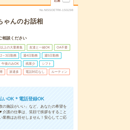
応募
No.NISSOETRK-1SG298
あちゃんのお話相
ご相談ください
名以上の大量募集
友達と一緒OK
OA不要
2～3日勤務
週4日勤務
週5日勤務
午後のみOK
残業少
シフト
煙
派遣多
電話対応なし
ルーティン
いOK＊電話登録OK
人数の施設がいい」など、あなたの希望を
▼介護の仕事は、笑顔で挨拶をすること
い業務はお任せしません！安心してご応