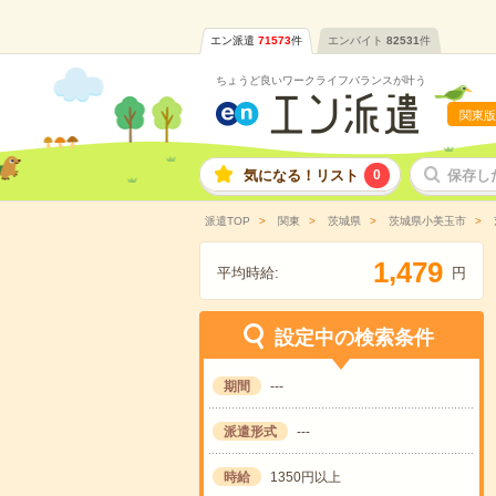
エン派遣
71573
件
エンバイト
82531
件
ちょうど良いワークライフバランスが叶う
関東版
気になる！リスト
0
保存し
派遣TOP
関東
茨城県
茨城県小美玉市
,
1
4
7
9
平均時給:
円
設定中の検索条件
期間
---
派遣形式
---
時給
1350円以上