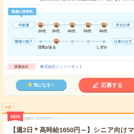
職場の雰囲気
年齢層
男女比率
20代
30代
40代
50代
60代
職場の様子
仕事の仕方
活気がある
しずか
株式会社ニッソーネット
派遣会社
応募する
気になる！
未読
NEW
掲載日
2026/08/07
【週2日＊高時給1650円～】シニア向け