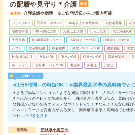
の配膳や見守り＊介護
派遣
介護施設や病院 ※ご自宅近辺からご案内可能
派遣先
ブランクOK
既卒第二新卒OK
10名以上の大量募集
複数名募集
友達
履歴書不要
40～50代活躍
60歳以上活躍
しゅふ歓迎
WEB登録OK
土日祝休
朝10時以降スタート
16時前までの仕事
17時前までの仕事
シフト
交替制勤務
扶養控内
副業・WワークOK
医療福祉
交費
社食/補助あり
日払いOK
週払いOK
即日払いOK
職場が禁煙
外
ルーティン
自転車・バイクOK
看護師
栄養士
介護士
ここがポイント！
≪1日5時間～の時短OK！≫業界最高水準の高時給でと
▼まるで高級マンションのような施設で働ける！ 人気の「サービス
きたばかりのキレイな施設が多く、利用者の介護度は低め。見回りや
な負担が少ないのもオススメなポイントです！▼なんでそんなに稼げる
のネットワークと資金力があるから、業界最高水準の高時給でお仕事
ンセ…
つづきを見る
勤務地
茨城県小美玉市