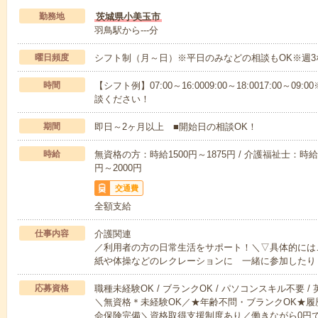
勤務地
茨城県小美玉市
羽鳥駅から---分
曜日頻度
シフト制（月～日）※平日のみなどの相談もOK※週3
時間
【シフト例】07:00～16:0009:00～18:0017:00
談ください！
期間
即日～2ヶ月以上 ■開始日の相談OK！
時給
無資格の方：時給1500円～1875円 / 介護福祉士：時給1
円～2000円
交通費
全額支給
仕事内容
介護関連
／利用者の方の日常生活をサポート！＼▽具体的には
紙や体操などのレクレーションに 一緒に参加したり
応募資格
職種未経験OK / ブランクOK / パソコンスキル不要 /
＼無資格＊未経験OK／★年齢不問・ブランクOK★履
会保険完備＼資格取得支援制度あり／働きながら0円