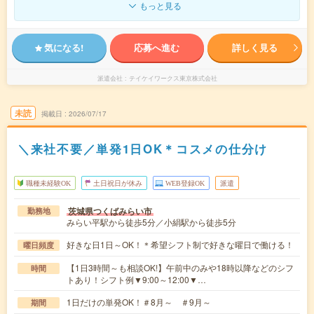
もっと見る
気になる!
応募へ進む
詳しく見る
派遣会社
テイケイワークス東京株式会社
未読
掲載日
2026/07/17
＼来社不要／単発1日OK＊コスメの仕分け
職種未経験OK
土日祝日が休み
WEB登録OK
派遣
茨城県つくばみらい市
勤務地
みらい平駅から徒歩5分／小絹駅から徒歩5分
好きな日1日～OK！＊希望シフト制で好きな曜日で働ける！
曜日頻度
【1日3時間～も相談OK!】午前中のみや18時以降などのシフ
時間
トあり！シフト例▼9:00～12:00▼…
1日だけの単発OK！＃8月～ ＃9月～
期間