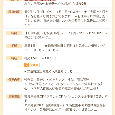
みらい平駅から徒歩5分／小絹駅から徒歩5分
週0日～/月1日～OK！ （月～日のあいだ） ★「火曜と木曜だ
曜日頻度
け」など色々な働き方ができます！ ★お仕事ゼロの週があっ
ても大丈夫。 働きたい日、お休みの希望はお気軽にご相談く
ださい！
【1日3時間～も相談OK!】＜シフト例＞9:00～12:0010:00～
時間
15:00 12:00～17…
単発1日～！ ★勤務開始日や期間はお気軽にご相談くださ
期間
い！ ＃8月～ ＃9月～
時給1,500円～1,875円
時給
交通費
■ 交通費規定内支給 ※派遣先による
軽作業（仕分け・ピッキング・検品、商品管理）
仕事内容
＼DMの仕分け／＜とってもシンプルなので未経験でも安
心！＞▼封入作業及び梱包▼雑誌や書籍などの仕分け…
職種未経験OK / ブランクOK / パソコンスキル不要 / 英語力不
応募資格
要
▼未経験OK！（副業歓迎☆）▼高校生不可▼携帯電話をお
持ちの方（業務連絡に使用）※応募後のご連絡はメ…