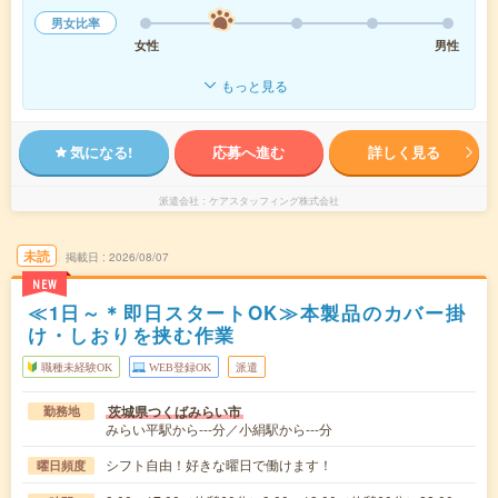
男女比率
女性
男性
もっと見る
気になる!
応募へ進む
詳しく見る
派遣会社
ケアスタッフィング株式会社
未読
掲載日
2026/08/07
NEW
≪1日～＊即日スタートOK≫本製品のカバー掛
け・しおりを挟む作業
職種未経験OK
WEB登録OK
派遣
茨城県つくばみらい市
勤務地
みらい平駅から---分／小絹駅から---分
シフト自由！好きな曜日で働けます！
曜日頻度