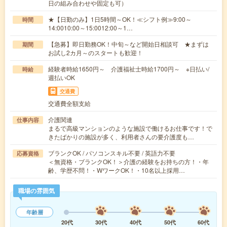
日の組み合わせや固定も可）
★【日勤のみ】1日5時間～OK！≪シフト例≫9:00～
時間
14:0010:00～15:0012:00～1…
【急募】即日勤務OK！中旬～など開始日相談可 ★まずは
期間
お試し2カ月～のスタートも歓迎！
経験者時給1650円～ 介護福祉士時給1700円～ ※日払い/
時給
週払いOK
交通費
交通費全額支給
介護関連
仕事内容
まるで高級マンションのような施設で働けるお仕事です！で
きたばかりの施設が多く、利用者さんの要介護度も…
ブランクOK / パソコンスキル不要 / 英語力不要
応募資格
＜無資格・ブランクOK！＞介護の経験をお持ちの方！・年
齢、学歴不問！・WワークOK！・10名以上採用…
職場の雰囲気
年齢層
20代
30代
40代
50代
60代