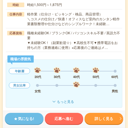
時給1,500円～1,875円
時給
軽作業（仕分け・ピッキング・検品、商品管理）
仕事内容
＼コスメの仕分け／快適！オフィスなど室内のカンタン軽作
業書類整理や仕分けなどのシンプルワーク！未経験…
職種未経験OK / ブランクOK / パソコンスキル不要 / 英語力不
応募資格
要
▼未経験OK！（副業歓迎☆）▼高校生不可▼携帯電話をお
持ちの方（業務連絡に使用）※応募後のご連絡はメ…
職場の雰囲気
年齢層
20代
30代
40代
50代
60代
男女比率
女性
男性
もっと見る
気になる!
応募へ進む
詳しく見る