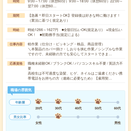
9:00～17:00（休憩60分）9:00～18:00（休憩60分）22:00～
時間
翌7:00（休憩60…
【急募＊即日スタートOK】登録後は好きな時に働けます！
期間
（業法に基づく規定あり）
時給1266～1627円 ■全額日払いOK(規定あり) ※現金払い
時給
OK！ ■初勤務手当(規定による)
軽作業（仕分け・ピッキング・検品、商品管理）
仕事内容
＼本製品のカバー掛け・しおりを挟む作業／シンプルな作業
ですので、未経験の方でも安心してスタートできま…
職種未経験OK / ブランクOK / パソコンスキル不要 / 英語力不
応募資格
要
高校生は不可過度な染髪、ヒゲ、ネイルはご遠慮ください携
帯電話をお持ちの方（連絡に必要なため）【雇用契…
職場の雰囲気
年齢層
20代
30代
40代
50代
60代
男女比率
女性
男性