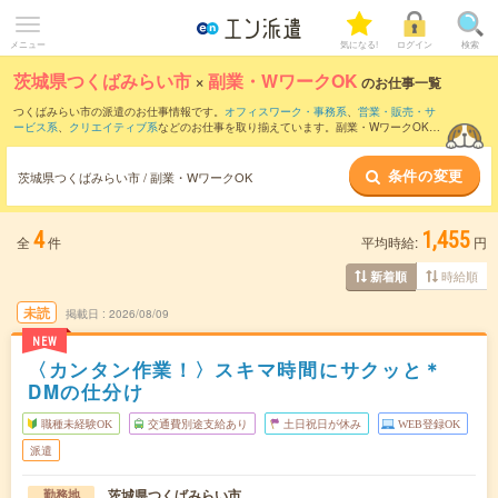
メニュー
気になる!
ログイン
検索
茨城県つくばみらい市
×
副業・WワークOK
のお仕事一覧
つくばみらい市の派遣のお仕事情報です。
オフィスワーク・事務系
、
営業・販売・サ
ービス系
、
クリエイティブ系
などのお仕事を取り揃えています。副業・WワークOKの
条件の他に、
交通費別途支給あり
、
職種未経験OK
、
友だちと一緒の応募OK
などのこ
だわり条件も取り揃えています。
条件の変更
茨城県つくばみらい市 / 副業・WワークOK
4
1,455
全
件
平均時給:
円
時給順
新着順
未読
掲載日
2026/08/09
NEW
〈カンタン作業！〉スキマ時間にサクッと＊
DMの仕分け
職種未経験OK
交通費別途支給あり
土日祝日が休み
WEB登録OK
派遣
茨城県つくばみらい市
勤務地