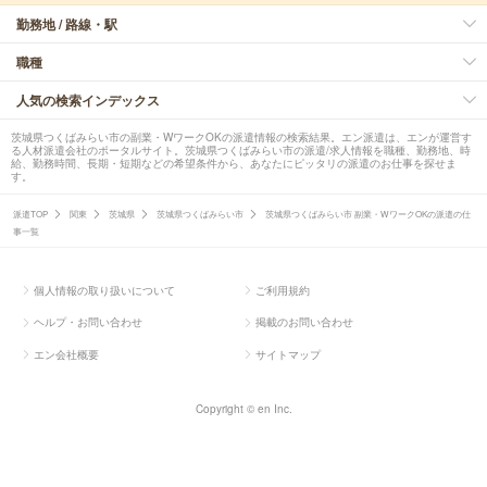
勤務地 / 路線・駅
職種
人気の検索インデックス
茨城県つくばみらい市の副業・WワークOKの派遣情報の検索結果。エン派遣は、エンが運営す
る人材派遣会社のポータルサイト。茨城県つくばみらい市の派遣/求人情報を職種、勤務地、時
給、勤務時間、長期・短期などの希望条件から、あなたにピッタリの派遣のお仕事を探せま
す。
派遣TOP
関東
茨城県
茨城県つくばみらい市
茨城県つくばみらい市 副業・WワークOKの派遣の仕
事一覧
個人情報の取り扱いについて
ご利用規約
ヘルプ・お問い合わせ
掲載のお問い合わせ
エン会社概要
サイトマップ
Copyright © en Inc.