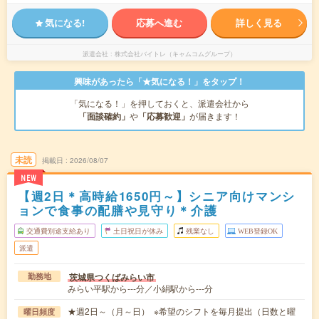
気になる!
応募へ進む
詳しく見る
派遣会社
株式会社バイトレ（キャムコムグループ）
興味があったら「★気になる！」をタップ！
「気になる！」を押しておくと、派遣会社から
「面談確約」
や
「応募歓迎」
が届きます！
未読
掲載日
2026/08/07
NEW
【週2日＊高時給1650円～】シニア向けマンシ
ョンで食事の配膳や見守り＊介護
交通費別途支給あり
土日祝日が休み
残業なし
WEB登録OK
派遣
茨城県つくばみらい市
勤務地
みらい平駅から---分／小絹駅から---分
★週2日～（月～日） ※希望のシフトを毎月提出（日数と曜
曜日頻度