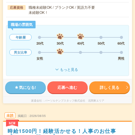
職種未経験OK / ブランクOK / 英語力不要
応募資格
未経験OK！
職場の雰囲気
年齢層
20代
30代
40代
50代
60代
男女比率
女性
男性
もっと見る
気になる!
応募へ進む
詳しく見る
派遣会社
パーソルテンプスタッフ株式会社 北関東エリア
未読
掲載日
2026/08/05
NEW
時給1500円！経験活かせる！人事のお仕事