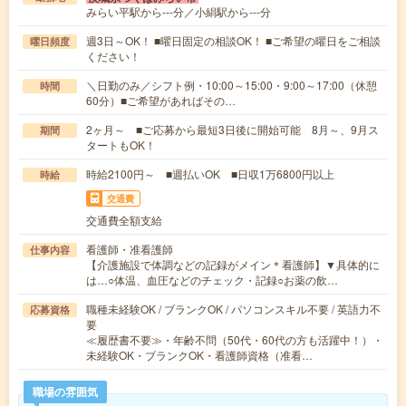
みらい平駅から---分／小絹駅から---分
週3日～OK！ ■曜日固定の相談OK！ ■ご希望の曜日をご相談
曜日頻度
ください！
＼日勤のみ／シフト例・10:00～15:00・9:00～17:00（休憩
時間
60分）■ご希望があればその…
2ヶ月～ ■ご応募から最短3日後に開始可能 8月～、9月ス
期間
タートもOK！
時給2100円～ ■週払いOK ■日収1万6800円以上
時給
交通費
交通費全額支給
看護師・准看護師
仕事内容
【介護施設で体調などの記録がメイン＊看護師】▼具体的に
は…○体温、血圧などのチェック・記録○お薬の飲…
職種未経験OK / ブランクOK / パソコンスキル不要 / 英語力不
応募資格
要
≪履歴書不要≫・年齢不問（50代・60代の方も活躍中！）・
未経験OK・ブランクOK・看護師資格（准看…
職場の雰囲気