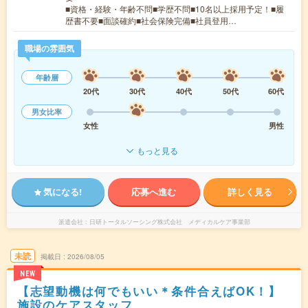
■資格・経験・年齢不問■学歴不問■10名以上採用予定！■履
歴書不要■面談確約■社会保険完備■社員登用…
職場の雰囲気
年齢層
20代
30代
40代
50代
60代
男女比率
女性
男性
もっと見る
気になる!
応募へ進む
詳しく見る
派遣会社
日研トータルソーシング株式会社 メディカルケア事業部
未読
掲載日
2026/08/05
NEW
【志望動機は何でもいい＊条件合えばOK！】
施設のケアスタッフ