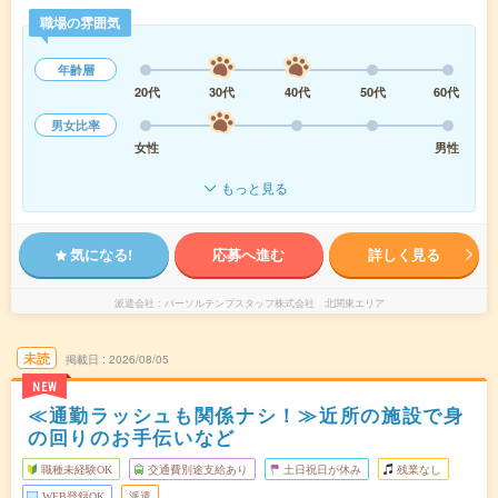
職場の雰囲気
年齢層
20代
30代
40代
50代
60代
男女比率
女性
男性
もっと見る
気になる!
応募へ進む
詳しく見る
派遣会社
パーソルテンプスタッフ株式会社 北関東エリア
未読
掲載日
2026/08/05
NEW
≪通勤ラッシュも関係ナシ！≫近所の施設で身
の回りのお手伝いなど
職種未経験OK
交通費別途支給あり
土日祝日が休み
残業なし
WEB登録OK
派遣