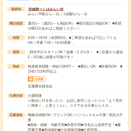
茨城県つくばみらい市
勤務地
みらい平駅から---分／小絹駅から---分
週3日～（週2日～も相談OK） ■曜日固定の相談OK！ ■希望
曜日頻度
の曜日があればご相談ください！
9:00～18:00（休憩60分）■ご希望があれば下記シフトも
時間
OK！早番 7:00～16:00遅番 …
【8月中のスタートOK！急募！】2カ月～ ■ご応募から最短
期間
2～3日後に就業が可能です！
無資格未経験：時給1280円～ ■週払いOK ■扶養内OK ■
時給
日収1万240円以上
交通費
交通費全額支給
介護関連
仕事内容
≪散歩に付き添ったり、お話し相手になったり≫「え？意外
に簡単！」と思うくらい、スグできる仕事からスタ…
職種未経験OK / ブランクOK / パソコンスキル不要 / 英語力不
応募資格
要
■資格・経験・年齢不問■学歴不問■10名以上採用予定！■履
歴書不要■面談確約■社会保険完備■社員登用…