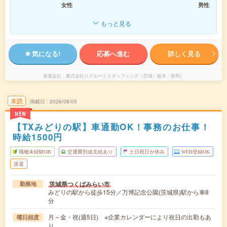
女性
男性
もっと見る
気になる!
応募へ進む
詳しく見る
派遣会社
株式会社リクルートスタッフィング（茨城・栃木・群馬）
未読
掲載日
2026/08/05
NEW
【TXみどりの駅】車通勤OK！事務のお仕事！
時給1500円
職種未経験OK
交通費別途支給あり
土日祝日が休み
WEB登録OK
派遣
茨城県つくばみらい市
勤務地
みどりの駅から徒歩15分／万博記念公園(茨城県)駅から車8
分
月～金・祝(週5日) ※企業カレンダーにより祝日の出勤もあ
曜日頻度
り