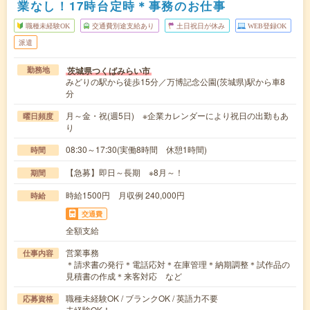
業なし！17時台定時＊事務のお仕事
職種未経験OK
交通費別途支給あり
土日祝日が休み
WEB登録OK
派遣
茨城県つくばみらい市
勤務地
みどりの駅から徒歩15分／万博記念公園(茨城県)駅から車8
分
月～金・祝(週5日) ※企業カレンダーにより祝日の出勤もあ
曜日頻度
り
08:30～17:30(実働8時間 休憩1時間)
時間
【急募】即日～長期 ※8月～！
期間
時給1500円 月収例 240,000円
時給
交通費
全額支給
営業事務
仕事内容
＊請求書の発行＊電話応対＊在庫管理＊納期調整＊試作品の
見積書の作成＊来客対応 など
職種未経験OK / ブランクOK / 英語力不要
応募資格
未経験OK！