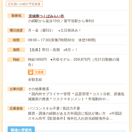
正社員への紹介予定派遣
茨城県つくばみらい市
勤務地
小絹駅から徒歩10分／新守谷駅から車6分
月～金（週5日） ※土日祝休み！
曜日頻度
09:00～17:30(実働7時間30分 休憩1時間)
時間
【急募】即日～長期 ※8月～！
期間
時給1650円 ●月収モデル：259,875円（月21日勤務の場
時給
合）
交通費
全額支給
その他事務系
仕事内容
＊国内外サプライヤー管理 ＊品質管理＊コスト分析、原価低
減施策の推進＊リスクマネジメント＊市場動向や…
パソコンスキル不要 / 英語力不要
応募資格
購買・調達の経験がある方外国語に抵抗が無い方 ※中国語
スキル尚可【歓迎条件】海外仕入れ担当経験海外企…
職場の雰囲気