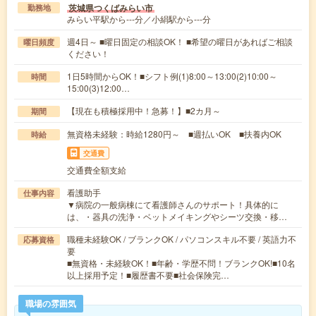
茨城県つくばみらい市
勤務地
みらい平駅から---分／小絹駅から---分
週4日～ ■曜日固定の相談OK！ ■希望の曜日があればご相談
曜日頻度
ください！
1日5時間からOK！■シフト例(1)8:00～13:00(2)10:00～
時間
15:00(3)12:00…
【現在も積極採用中！急募！】■2カ月～
期間
無資格未経験：時給1280円～ ■週払いOK ■扶養内OK
時給
交通費
交通費全額支給
看護助手
仕事内容
▼病院の一般病棟にて看護師さんのサポート！具体的に
は、・器具の洗浄・ベットメイキングやシーツ交換・移…
職種未経験OK / ブランクOK / パソコンスキル不要 / 英語力不
応募資格
要
■無資格・未経験OK！■年齢・学歴不問！ブランクOK!■10名
以上採用予定！■履歴書不要■社会保険完…
職場の雰囲気