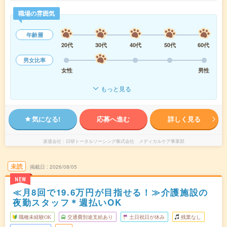
職場の雰囲気
年齢層
20代
30代
40代
50代
60代
男女比率
女性
男性
もっと見る
気になる!
応募へ進む
詳しく見る
派遣会社
日研トータルソーシング株式会社 メディカルケア事業部
未読
掲載日
2026/08/05
NEW
≪月8回で19.6万円が目指せる！≫介護施設の
夜勤スタッフ＊週払いOK
職種未経験OK
交通費別途支給あり
土日祝日が休み
残業なし