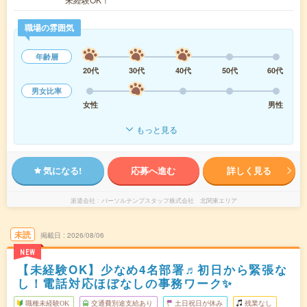
職場の雰囲気
年齢層
20代
30代
40代
50代
60代
男女比率
女性
男性
もっと見る
気になる!
応募へ進む
詳しく見る
派遣会社
パーソルテンプスタッフ株式会社 北関東エリア
未読
掲載日
2026/08/06
NEW
【未経験OK】少なめ4名部署♬初日から緊張な
し！電話対応ほぼなしの事務ワーク✨
職種未経験OK
交通費別途支給あり
土日祝日が休み
残業なし