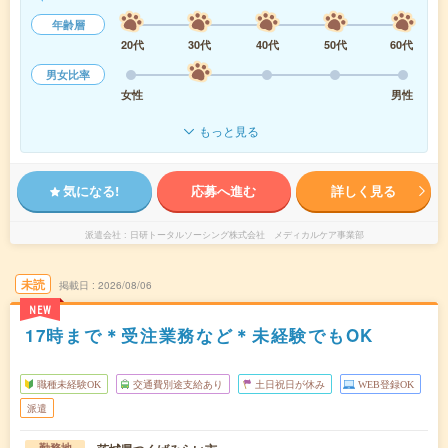
年齢層
20代
30代
40代
50代
60代
男女比率
女性
男性
もっと見る
気になる!
応募へ進む
詳しく見る
派遣会社
日研トータルソーシング株式会社 メディカルケア事業部
未読
掲載日
2026/08/06
NEW
17時まで＊受注業務など＊未経験でもOK
職種未経験OK
交通費別途支給あり
土日祝日が休み
WEB登録OK
派遣
勤務地