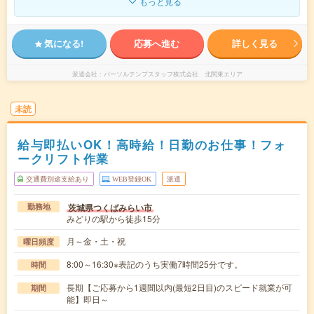
もっと見る
気になる!
応募へ進む
詳しく見る
派遣会社
パーソルテンプスタッフ株式会社 北関東エリア
未読
給与即払いOK！高時給！日勤のお仕事！フォ
ークリフト作業
交通費別途支給あり
WEB登録OK
派遣
茨城県つくばみらい市
勤務地
みどりの駅から徒歩15分
月～金・土・祝
曜日頻度
8:00～16:30※表記のうち実働7時間25分です。
時間
長期【ご応募から1週間以内(最短2日目)のスピード就業が可
期間
能】即日～