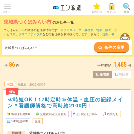
メニュー
気になる!
ログイン
検索
茨城県つくばみらい市
のお仕事一覧
つくばみらい市の派遣のお仕事情報です。
オフィスワーク・事務系
、
営業・販売・サ
ービス系
、
クリエイティブ系
などのお仕事を取り揃えています。さらに、
短期
・
単発
などの期間や、
職種未経験OK
などのこだわり条件で絞り込んでいただけます。
条件の変更
また、
つくば市
・
常総市
・
坂東市
・
取手市
・
守谷市
など隣接エリアのお仕事もご確認
茨城県つくばみらい市
いただけます。
86
1,465
全
件
平均時給:
円
時給順
新着順
未読
掲載日
2026/08/07
NEW
≪時短OK！17時定時≫体温・血圧の記録メイ
ン＊看護師資格で高時給2100円！
職種未経験OK
交通費別途支給あり
土日祝日が休み
残業なし
WEB登録OK
派遣
茨城県つくばみらい市
勤務地