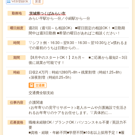
WEB登録OK
派遣
茨城県つくばみらい市
勤務地
みらい平駅から---分／小絹駅から---分
週2回（週1回～も相談OK） ■曜日固定の相談OK！ ■日勤期
曜日頻度
間中は週3日勤務 ■希望の曜日があればご相談ください！
▽シフト例・16:30～翌9:30・16:30～翌10:30など※慣れるま
時間
での最初のうちは日勤からの…
【8月中のスタートOK！】2カ月～ ■ご応募から最短2～3日
期間
後に就業が可能です！
日収2.4万円：時給1280円×8h＋残業割増（時給1.25×8h）
時給
+深夜割増（時給0.25×5h）
交通費
交通費全額支給
介護関連
仕事内容
<お年寄りの見守りサポート>老人ホームや介護施設で生活さ
れるお年寄りのケアをお任せします。▽具体的に…
職種未経験OK / ブランクOK / パソコンスキル不要 / 英語力不
応募資格
要
■資格・経験・年齢不問■学歴不問■10名以上採用予定！■履