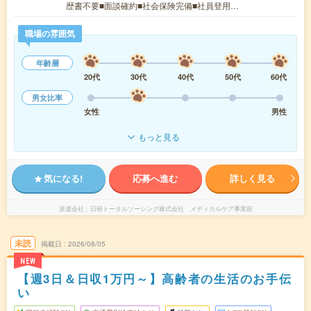
歴書不要■面談確約■社会保険完備■社員登用…
職場の雰囲気
年齢層
20代
30代
40代
50代
60代
男女比率
女性
男性
もっと見る
気になる!
応募へ進む
詳しく見る
派遣会社
日研トータルソーシング株式会社 メディカルケア事業部
未読
掲載日
2026/08/05
NEW
【週3日＆日収1万円～】高齢者の生活のお手伝
い