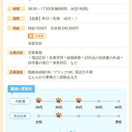
08:30～17:30(実働8時間 休憩1時間)
時間
【急募】即日～長期 ※8月～！
期間
時給1500円 月収例 240,000円
時給
交通費
全額支給
営業事務
仕事内容
＊電話応対＊在庫管理＊納期調整＊試作品の見積書の作成＊
請求書の発行＊来客対応 など
職種未経験OK / ブランクOK / 英語力不要
応募資格
なんらかの事務のご経験ある方
職場の雰囲気
年齢層
20代
30代
40代
50代
60代
男女比率
女性
男性