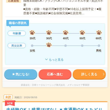
職種未経験OK / ブランクOK / パソコンスキル不要 / 英語力不
応募資格
要
■資格・経験・年齢不問■学歴不問■10名以上採用予定！■履
歴書不要■面談確約■社会保険完備■社員登用…
職場の雰囲気
年齢層
20代
30代
40代
50代
60代
男女比率
女性
男性
もっと見る
気になる!
応募へ進む
詳しく見る
派遣会社
日研トータルソーシング株式会社 メディカルケア事業部
未読
掲載日
2026/08/05
NEW
未経験OK！残業ほぼなし▼車通勤OK＊みどり