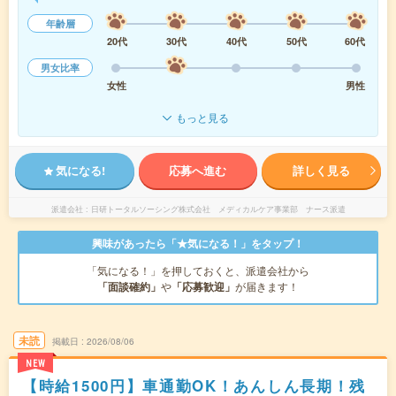
年齢層
20代
30代
40代
50代
60代
男女比率
女性
男性
もっと見る
気になる!
応募へ進む
詳しく見る
派遣会社
日研トータルソーシング株式会社 メディカルケア事業部 ナース派遣
興味があったら「★気になる！」をタップ！
「気になる！」を押しておくと、派遣会社から
「面談確約」
や
「応募歓迎」
が届きます！
未読
掲載日
2026/08/06
NEW
【時給1500円】車通勤OK！あんしん長期！残