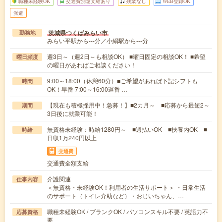
職種未経験OK
交通費別途支給あり
残業なし
WEB登録OK
派遣
茨城県つくばみらい市
勤務地
みらい平駅から---分／小絹駅から---分
週3日～（週2日～も相談OK） ■曜日固定の相談OK！ ■希望
曜日頻度
の曜日があればご相談ください！
9:00～18:00（休憩60分）■ご希望があれば下記シフトも
時間
OK！早番 7:00～16:00遅番 …
【現在も積極採用中！急募！】■2カ月～ ■応募から最短2～
期間
3日後に就業可能！
無資格未経験：時給1280円～ ■週払いOK ■扶養内OK ■
時給
日収1万240円以上
交通費
交通費全額支給
介護関連
仕事内容
＜無資格・未経験OK！利用者の生活サポート＞ ・日常生活
のサポート（トイレ介助など）・おじいちゃん、…
職種未経験OK / ブランクOK / パソコンスキル不要 / 英語力不
応募資格
要