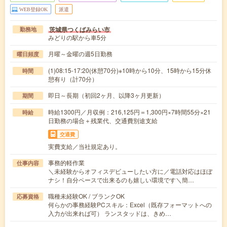
WEB登録OK
派遣
茨城県つくばみらい市
勤務地
みどりの駅から車5分
月曜～金曜の週5日勤務
曜日頻度
(1)08:15-17:20(休憩70分)※10時から10分、15時から15分休
時間
憩有り（計70分）
即日～長期（初回2ヶ月、以降3ヶ月更新）
期間
時給1300円／月収例：216,125円＝1,300円×7時間55分×21
時給
日勤務の場合＋残業代、交通費別途支給
交通費
実費支給／当社規定あり。
事務的軽作業
仕事内容
＼未経験からオフィスデビューしたい方に／電話対応はほぼ
ナシ！自分ペースで出来るのも嬉しい環境です＼簡…
職種未経験OK / ブランクOK
応募資格
何らかの事務経験PCスキル：Excel（既存フォーマットへの
入力が出来れば可） ランスタッドは、きめ…