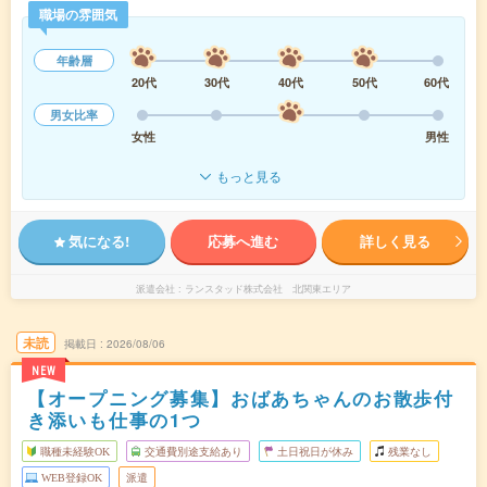
職場の雰囲気
年齢層
20代
30代
40代
50代
60代
男女比率
女性
男性
もっと見る
気になる!
応募へ進む
詳しく見る
派遣会社
ランスタッド株式会社 北関東エリア
未読
掲載日
2026/08/06
NEW
【オープニング募集】おばあちゃんのお散歩付
き添いも仕事の1つ
職種未経験OK
交通費別途支給あり
土日祝日が休み
残業なし
WEB登録OK
派遣