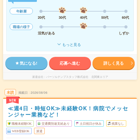
年齢層
20代
30代
40代
50代
60代
職場の様子
活気がある
しずか
もっと見る
気になる!
応募へ進む
詳しく見る
派遣会社
パーソルテンプスタッフ株式会社 北関東エリア
未読
掲載日
2026/08/06
NEW
≪週4日・時短OK≫未経験OK！病院でメッセ
ンジャー業務など！
職種未経験OK
交通費別途支給あり
土日祝日が休み
残業なし
WEB登録OK
派遣