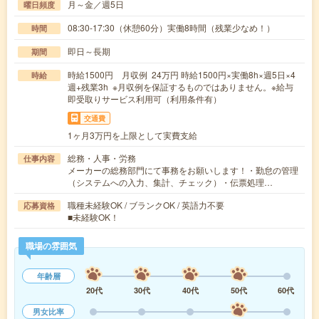
月～金／週5日
曜日頻度
08:30-17:30（休憩60分）実働8時間（残業少なめ！）
時間
即日～長期
期間
時給1500円 月収例 24万円 時給1500円×実働8h×週5日×4
時給
週+残業3h ※月収例を保証するものではありません。※給与
即受取りサービス利用可（利用条件有）
交通費
1ヶ月3万円を上限として実費支給
総務・人事・労務
仕事内容
メーカーの総務部門にて事務をお願いします！・勤怠の管理
（システムへの入力、集計、チェック）・伝票処理…
職種未経験OK / ブランクOK / 英語力不要
応募資格
■未経験OK！
職場の雰囲気
年齢層
20代
30代
40代
50代
60代
男女比率