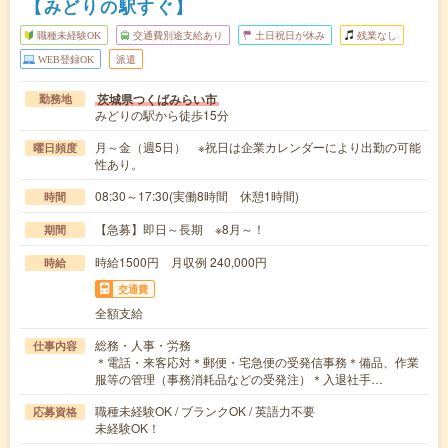
【みどりの駅すぐ】
職種未経験OK
交通費別途支給あり
土日祝日が休み
残業なし
WEB登録OK
派遣
茨城県つくばみらい市
勤務地
みどりの駅から徒歩15分
月～金（週5日） ※祝日は企業カレンダーにより出勤の可能
曜日頻度
性あり。
08:30～17:30(実働8時間 休憩1時間)
時間
【急募】即日～長期 ※8月～！
期間
時給1500円 月収例 240,000円
時給
交通費
全額支給
総務・人事・労務
仕事内容
＊電話・来客応対＊郵便・宅急便の受発信事務＊備品、作業
服等の管理（事務消耗品などの受発注）＊入退社手…
職種未経験OK / ブランクOK / 英語力不要
応募資格
未経験OK！