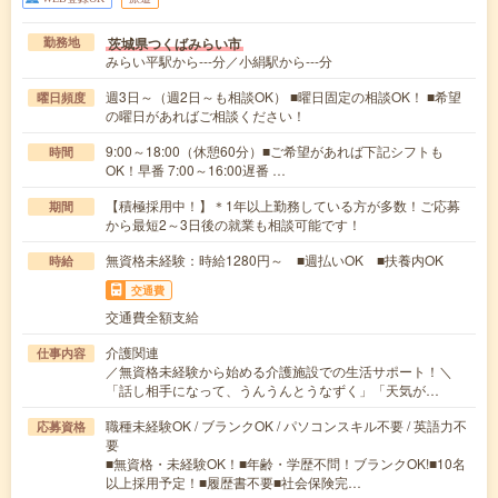
茨城県つくばみらい市
勤務地
みらい平駅から---分／小絹駅から---分
週3日～（週2日～も相談OK） ■曜日固定の相談OK！ ■希望
曜日頻度
の曜日があればご相談ください！
9:00～18:00（休憩60分）■ご希望があれば下記シフトも
時間
OK！早番 7:00～16:00遅番 …
【積極採用中！】＊1年以上勤務している方が多数！ご応募
期間
から最短2～3日後の就業も相談可能です！
無資格未経験：時給1280円～ ■週払いOK ■扶養内OK
時給
交通費
交通費全額支給
介護関連
仕事内容
／無資格未経験から始める介護施設での生活サポート！＼
「話し相手になって、うんうんとうなずく」「天気が…
職種未経験OK / ブランクOK / パソコンスキル不要 / 英語力不
応募資格
要
■無資格・未経験OK！■年齢・学歴不問！ブランクOK!■10名
以上採用予定！■履歴書不要■社会保険完…