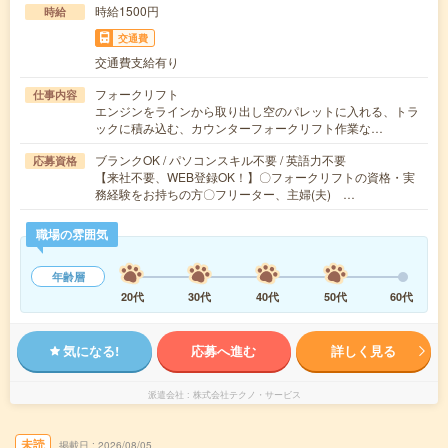
時給1500円
時給
交通費
交通費支給有り
フォークリフト
仕事内容
エンジンをラインから取り出し空のパレットに入れる、トラ
ックに積み込む、カウンターフォークリフト作業な…
ブランクOK / パソコンスキル不要 / 英語力不要
応募資格
【来社不要、WEB登録OK！】〇フォークリフトの資格・実
務経験をお持ちの方〇フリーター、主婦(夫) …
職場の雰囲気
年齢層
20代
30代
40代
50代
60代
気になる!
応募へ進む
詳しく見る
派遣会社
株式会社テクノ・サービス
未読
掲載日
2026/08/05