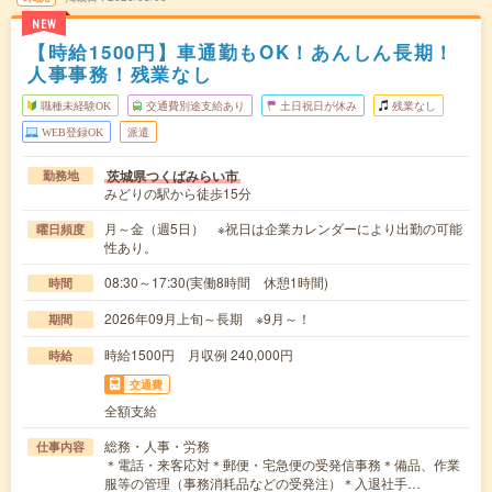
NEW
【時給1500円】車通勤もOK！あんしん長期！
人事事務！残業なし
職種未経験OK
交通費別途支給あり
土日祝日が休み
残業なし
WEB登録OK
派遣
茨城県つくばみらい市
勤務地
みどりの駅から徒歩15分
月～金（週5日） ※祝日は企業カレンダーにより出勤の可能
曜日頻度
性あり。
08:30～17:30(実働8時間 休憩1時間)
時間
2026年09月上旬～長期 ※9月～！
期間
時給1500円 月収例 240,000円
時給
交通費
全額支給
総務・人事・労務
仕事内容
＊電話・来客応対＊郵便・宅急便の受発信事務＊備品、作業
服等の管理（事務消耗品などの受発注）＊入退社手…