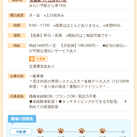
茨城県つくばみらい市
みらい平駅から車10分
月～金 ※土日祝休み
曜日頻度
9:00～17:00 ※残業はほとんどありません。※休憩60分。
時間
【急募】即日～長期 ※開始日はご相談可能です！
期間
時給1400円＋交 【月収例】196,000円～ ■給与の前払い
時給
が可能な速払いサービスあり
交通費
交通費支給あり
一般事務
仕事内容
＊受注内容の専用システム入力＊各種データ入力（1日120件
程度）＊送り状の発送＊書類のファイリング＊…
職種未経験OK / ブランクOK / 英語力不要
応募資格
◆未経験者歓迎！◆タッチタイピングができる方歓迎。 #
初めての派遣歓迎
職場の雰囲気
年齢層