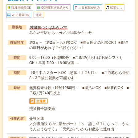
職種未経験OK
交通費別途支給あり
土日祝日が休み
残業なし
WEB登録OK
派遣
茨城県つくばみらい市
勤務地
みらい平駅から---分／小絹駅から---分
週3日～（週2日～も相談OK） ■曜日固定の相談OK！ ■希望
曜日頻度
の曜日があればご相談ください！
9:00～18:00（休憩60分）■ご希望があれば下記シフトも
時間
OK！早番 7:00～16:00遅番 …
【8月中のスタートOK！急募！】2カ月～ ■ご応募から最短
期間
2～3日後に就業が可能です！
無資格未経験：時給1280円～ ■週払いOK ■扶養内OK ■
時給
日収1万240円以上
交通費
交通費全額支給
介護関連
仕事内容
／介護施設での生活サポート！＼「話し相手になって、うん
うんとうなずく」「天気がいいからお散歩に連れ出…