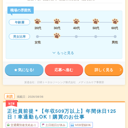
職場の雰囲気
年齢層
20代
30代
40代
50代
60代
男女比率
女性
男性
もっと見る
気になる!
応募へ進む
詳しく見る
派遣会社
日研トータルソーシング株式会社 メディカルケア事業部
未読
掲載日
2026/08/06
NEW
正社員前提＊【年収509万以上】年間休日125
日！車通勤もOK！購買のお仕事
交通費別途支給あり
土日祝日が休み
WEB登録OK