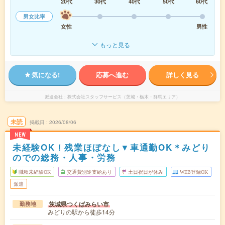
20代
30代
40代
50代
60代
男女比率
女性
男性
もっと見る
気になる!
応募へ進む
詳しく見る
派遣会社
株式会社スタッフサービス（茨城・栃木・群馬エリア）
未読
掲載日
2026/08/06
NEW
未経験OK！残業ほぼなし▼車通勤OK＊みどり
のでの総務・人事・労務
職種未経験OK
交通費別途支給あり
土日祝日が休み
WEB登録OK
派遣
茨城県つくばみらい市
勤務地
みどりの駅から徒歩14分