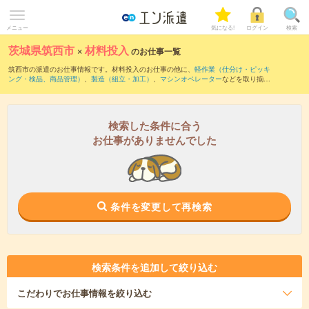
メニュー
気になる!
ログイン
検索
茨城県筑西市
×
材料投入
のお仕事一覧
筑西市の派遣のお仕事情報です。材料投入のお仕事の他に、
軽作業（仕分け・ピッキ
ング・検品、商品管理）
、
製造（組立・加工）
、
マシンオペレーター
などを取り揃え
ています。さらに、
短期
・
単発
などの期間や、
職種未経験OK
などのこだわり条件で絞
り込んでいただけます。職種辞典：
材料投入のお仕事とは？とは？
検索した条件に合う
お仕事がありませんでした
条件を変更して再検索
検索条件を追加して絞り込む
こだわり
でお仕事情報を絞り込む