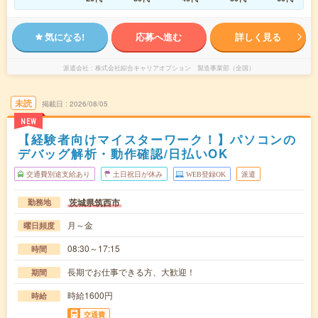
気になる!
応募へ進む
詳しく見る
派遣会社
株式会社綜合キャリアオプション 製造事業部（全国）
未読
掲載日
2026/08/05
NEW
【経験者向けマイスターワーク！】パソコンの
デバッグ解析・動作確認/日払いOK
交通費別途支給あり
土日祝日が休み
WEB登録OK
派遣
茨城県筑西市
勤務地
月～金
曜日頻度
08:30～17:15
時間
長期でお仕事できる方、大歓迎！
期間
時給1600円
時給
交通費