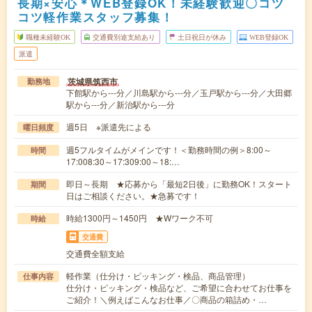
長期×安心＊WEB登録OK！未経験歓迎〇コツ
コツ軽作業スタッフ募集！
職種未経験OK
交通費別途支給あり
土日祝日が休み
WEB登録OK
派遣
茨城県筑西市
勤務地
下館駅から---分／川島駅から---分／玉戸駅から---分／大田郷
駅から---分／新治駅から---分
週5日 ※派遣先による
曜日頻度
週5フルタイムがメインです！＜勤務時間の例＞8:00～
時間
17:008:30～17:309:00～18:…
即日～長期 ★応募から「最短2日後」に勤務OK！スタート
期間
日はご相談ください。★急募です！
時給1300円～1450円 ★Wワーク不可
時給
交通費
交通費全額支給
軽作業（仕分け・ピッキング・検品、商品管理）
仕事内容
仕分け・ピッキング・検品など、ご希望に合わせてお仕事を
ご紹介！＼例えばこんなお仕事／〇商品の箱詰め・…