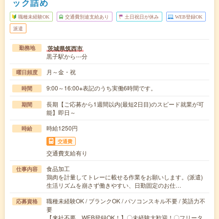
ック詰め
職種未経験OK
交通費別途支給あり
土日祝日が休み
WEB登録OK
派遣
茨城県筑西市
勤務地
黒子駅から---分
月～金・祝
曜日頻度
9:00～16:00※表記のうち実働6時間です。
時間
長期【ご応募から1週間以内(最短2日目)のスピード就業が可
期間
能】即日～
時給1250円
時給
交通費
交通費支給有り
食品加工
仕事内容
鶏肉を計量してトレーに載せる作業をお願いします。(派遣)
生活リズムを崩さず働きやすい、日勤固定のお仕…
職種未経験OK / ブランクOK / パソコンスキル不要 / 英語力不
応募資格
要
【来社不要、WEB登録OK！】〇未経験大歓迎！〇フリータ