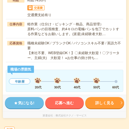
時給
交通費
交通費支給有り
軽作業（仕分け・ピッキング・検品、商品管理）
仕事内容
原料パンの目視検査、約4キロの電極パンを包丁でカットす
る作業などをお願いします。(派遣)未経験者大歓…
職種未経験OK / ブランクOK / パソコンスキル不要 / 英語力不
応募資格
要
【来社不要、WEB登録OK！】〇未経験大歓迎！〇フリータ
ー、主婦(夫) 大歓迎！ ※お仕事の掛け持ち…
職場の雰囲気
年齢層
20代
30代
40代
50代
60代
気になる!
応募へ進む
詳しく見る
派遣会社
株式会社テクノ・サービス