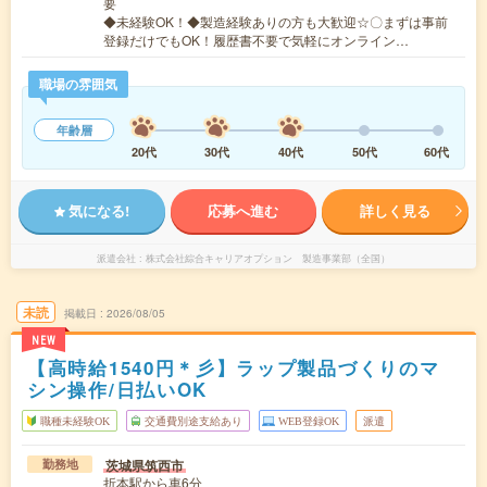
要
◆未経験OK！◆製造経験ありの方も大歓迎☆〇まずは事前
登録だけでもOK！履歴書不要で気軽にオンライン…
職場の雰囲気
年齢層
20代
30代
40代
50代
60代
気になる!
応募へ進む
詳しく見る
派遣会社
株式会社綜合キャリアオプション 製造事業部（全国）
未読
掲載日
2026/08/05
NEW
【高時給1540円＊彡】ラップ製品づくりのマ
シン操作/日払いOK
職種未経験OK
交通費別途支給あり
WEB登録OK
派遣
茨城県筑西市
勤務地
折本駅から車6分