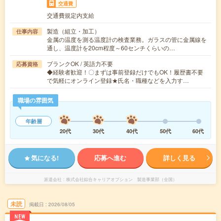
交通費
交通費規定内支給
製造（組立・加工）
仕事内容
金属の温度を測る温度計の検査業務。ガラスの管に金属線を
通し、温度計を20cm程度～60センチくらいの…
ブランクOK / 英語力不要
応募資格
◆経験者歓迎！〇まずは事前登録だけでもOK！履歴書不要
で気軽にオンライン登録★氏名・職種などを入力す…
職場の雰囲気
年齢層
20代
30代
40代
50代
60代
気になる!
応募へ進む
詳しく見る
派遣会社
株式会社綜合キャリアオプション 製造事業部（全国）
未読
掲載日
2026/08/05
NEW