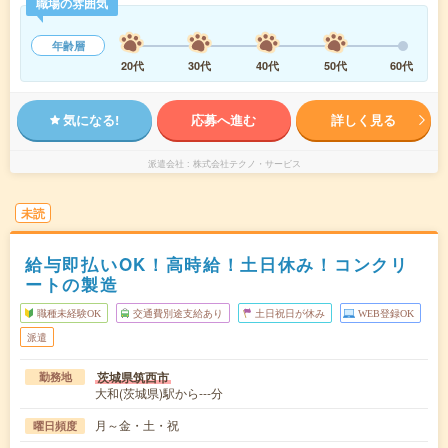
職場の雰囲気
年齢層
20代
30代
40代
50代
60代
気になる!
応募へ進む
詳しく見る
派遣会社
株式会社テクノ・サービス
未読
給与即払いOK！高時給！土日休み！コンクリ
ートの製造
職種未経験OK
交通費別途支給あり
土日祝日が休み
WEB登録OK
派遣
茨城県筑西市
勤務地
大和(茨城県)駅から---分
月～金・土・祝
曜日頻度