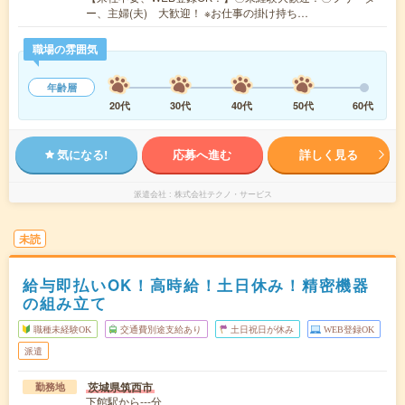
ー、主婦(夫) 大歓迎！ ※お仕事の掛け持ち…
職場の雰囲気
年齢層
20代
30代
40代
50代
60代
気になる!
応募へ進む
詳しく見る
派遣会社
株式会社テクノ・サービス
未読
給与即払いOK！高時給！土日休み！精密機器
の組み立て
職種未経験OK
交通費別途支給あり
土日祝日が休み
WEB登録OK
派遣
茨城県筑西市
勤務地
下館駅から---分