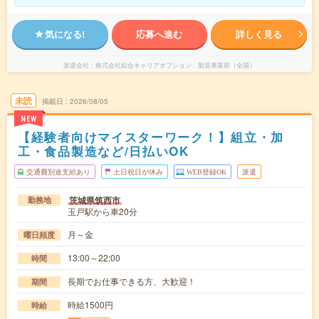
気になる!
応募へ進む
詳しく見る
派遣会社
株式会社綜合キャリアオプション 製造事業部（全国）
未読
掲載日
2026/08/05
NEW
【経験者向けマイスターワーク！】組立・加
工・食品製造など/日払いOK
交通費別途支給あり
土日祝日が休み
WEB登録OK
派遣
茨城県筑西市
勤務地
玉戸駅から車20分
月～金
曜日頻度
13:00～22:00
時間
長期でお仕事できる方、大歓迎！
期間
時給1500円
時給