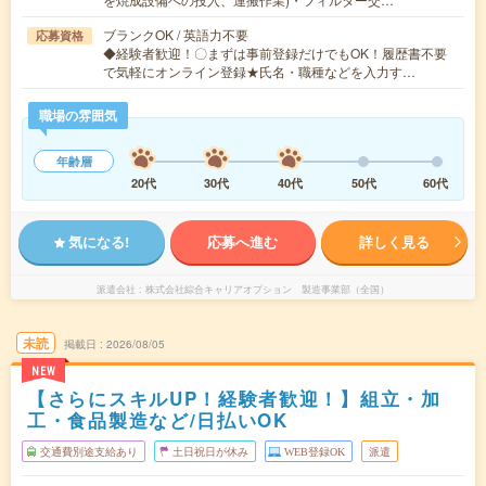
ブランクOK / 英語力不要
応募資格
◆経験者歓迎！〇まずは事前登録だけでもOK！履歴書不要
で気軽にオンライン登録★氏名・職種などを入力す…
職場の雰囲気
年齢層
20代
30代
40代
50代
60代
気になる!
応募へ進む
詳しく見る
派遣会社
株式会社綜合キャリアオプション 製造事業部（全国）
未読
掲載日
2026/08/05
NEW
【さらにスキルUP！経験者歓迎！】組立・加
工・食品製造など/日払いOK
交通費別途支給あり
土日祝日が休み
WEB登録OK
派遣