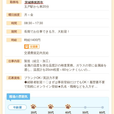
茨城県筑西市
勤務地
玉戸駅から車20分
月～金
曜日頻度
08:30～17:30
時間
長期でお仕事できる方、大歓迎！
期間
時給1400円
時給
交通費
交通費規定内支給
製造（組立・加工）
仕事内容
金属の温度を測る温度計の検査業務。ガラスの管に金属線を
通し、温度計を20cm程度～60センチくらいの…
ブランクOK / 英語力不要
応募資格
◆経験者歓迎！〇まずは事前登録だけでもOK！履歴書不要
で気軽にオンライン登録★氏名・職種などを入力す…
職場の雰囲気
年齢層
20代
30代
40代
50代
60代