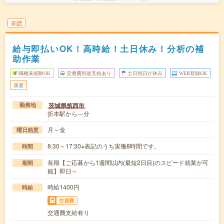
未読
給与即払いOK！高時給！土日休み！分析の補
助作業
職種未経験OK
交通費別途支給あり
土日祝日が休み
WEB登録OK
派遣
茨城県筑西市
勤務地
折本駅から---分
月～金
曜日頻度
8:30～17:30※表記のうち実働8時間です。
時間
長期【ご応募から1週間以内(最短2日目)のスピード就業が可
期間
能】即日～
時給1400円
時給
交通費
交通費支給有り