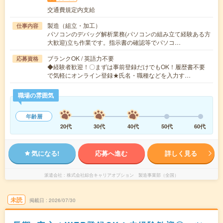
交通費規定内支給
製造（組立・加工）
仕事内容
パソコンのデバッグ解析業務(パソコンの組み立て経験ある方
大歓迎)立ち作業です。指示書の確認等でパソコ…
ブランクOK / 英語力不要
応募資格
◆経験者歓迎！〇まずは事前登録だけでもOK！履歴書不要
で気軽にオンライン登録★氏名・職種などを入力す…
職場の雰囲気
年齢層
20代
30代
40代
50代
60代
気になる!
応募へ進む
詳しく見る
派遣会社
株式会社綜合キャリアオプション 製造事業部（全国）
未読
掲載日
2026/07/30