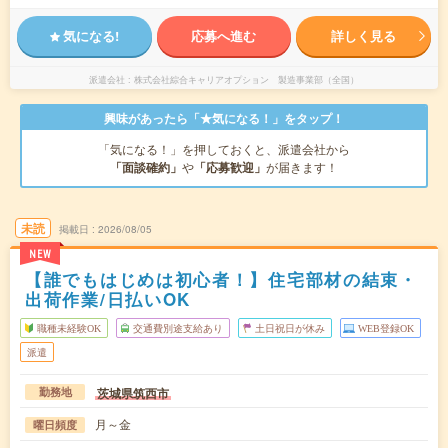
気になる!
応募へ進む
詳しく見る
派遣会社
株式会社綜合キャリアオプション 製造事業部（全国）
興味があったら「★気になる！」をタップ！
「気になる！」を押しておくと、派遣会社から
「面談確約」
や
「応募歓迎」
が届きます！
未読
掲載日
2026/08/05
NEW
【誰でもはじめは初心者！】住宅部材の結束・
出荷作業/日払いOK
職種未経験OK
交通費別途支給あり
土日祝日が休み
WEB登録OK
派遣
茨城県筑西市
勤務地
月～金
曜日頻度