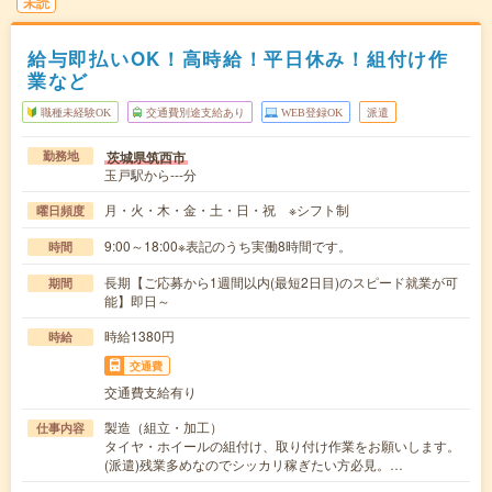
未読
給与即払いOK！高時給！平日休み！組付け作
業など
職種未経験OK
交通費別途支給あり
WEB登録OK
派遣
茨城県筑西市
勤務地
玉戸駅から---分
月・火・木・金・土・日・祝 ※シフト制
曜日頻度
9:00～18:00※表記のうち実働8時間です。
時間
長期【ご応募から1週間以内(最短2日目)のスピード就業が可
期間
能】即日～
時給1380円
時給
交通費
交通費支給有り
製造（組立・加工）
仕事内容
タイヤ・ホイールの組付け、取り付け作業をお願いします。
(派遣)残業多めなのでシッカリ稼ぎたい方必見。…