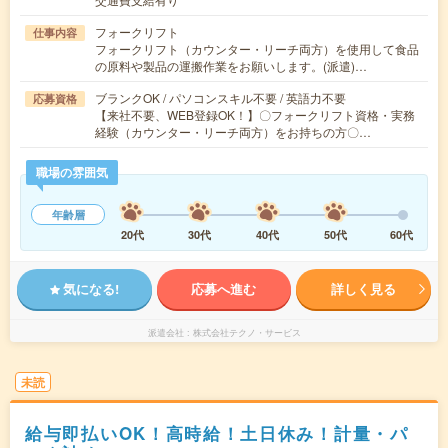
フォークリフト
仕事内容
フォークリフト（カウンター・リーチ両方）を使用して食品
の原料や製品の運搬作業をお願いします。(派遣)…
ブランクOK / パソコンスキル不要 / 英語力不要
応募資格
【来社不要、WEB登録OK！】〇フォークリフト資格・実務
経験（カウンター・リーチ両方）をお持ちの方〇…
職場の雰囲気
年齢層
20代
30代
40代
50代
60代
気になる!
応募へ進む
詳しく見る
派遣会社
株式会社テクノ・サービス
未読
給与即払いOK！高時給！土日休み！計量・パ