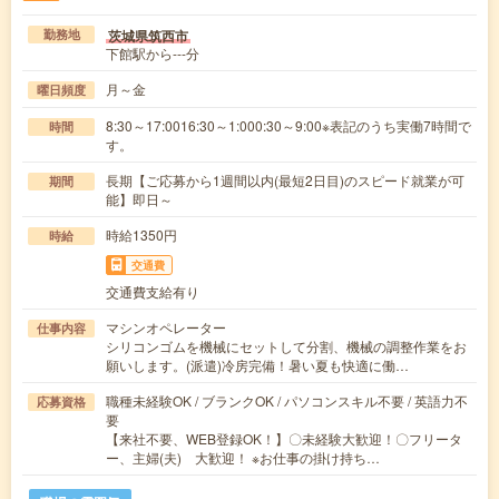
茨城県筑西市
勤務地
下館駅から---分
月～金
曜日頻度
8:30～17:0016:30～1:000:30～9:00※表記のうち実働7時間で
時間
す。
長期【ご応募から1週間以内(最短2日目)のスピード就業が可
期間
能】即日～
時給1350円
時給
交通費
交通費支給有り
マシンオペレーター
仕事内容
シリコンゴムを機械にセットして分割、機械の調整作業をお
願いします。(派遣)冷房完備！暑い夏も快適に働…
職種未経験OK / ブランクOK / パソコンスキル不要 / 英語力不
応募資格
要
【来社不要、WEB登録OK！】〇未経験大歓迎！〇フリータ
ー、主婦(夫) 大歓迎！ ※お仕事の掛け持ち…