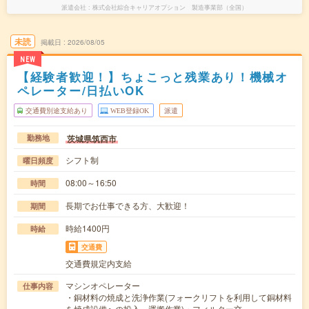
派遣会社
株式会社綜合キャリアオプション 製造事業部（全国）
未読
掲載日
2026/08/05
NEW
【経験者歓迎！】ちょこっと残業あり！機械オ
ペレーター/日払いOK
交通費別途支給あり
WEB登録OK
派遣
茨城県筑西市
勤務地
シフト制
曜日頻度
08:00～16:50
時間
長期でお仕事できる方、大歓迎！
期間
時給1400円
時給
交通費
交通費規定内支給
マシンオペレーター
仕事内容
・銅材料の焼成と洗浄作業(フォークリフトを利用して銅材料
を焼成設備への投入、運搬作業)・フィルター交…