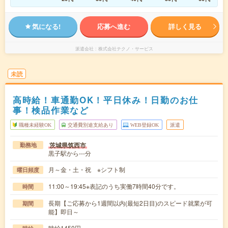
気になる!
応募へ進む
詳しく見る
派遣会社
株式会社テクノ・サービス
未読
高時給！車通勤OK！平日休み！日勤のお仕
事！検品作業など
職種未経験OK
交通費別途支給あり
WEB登録OK
派遣
茨城県筑西市
勤務地
黒子駅から---分
月～金・土・祝 ※シフト制
曜日頻度
11:00～19:45※表記のうち実働7時間40分です。
時間
長期【ご応募から1週間以内(最短2日目)のスピード就業が可
期間
能】即日～
時給1450円