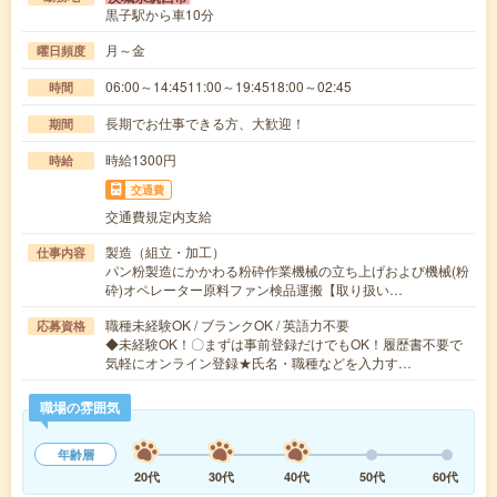
黒子駅から車10分
月～金
曜日頻度
06:00～14:4511:00～19:4518:00～02:45
時間
長期でお仕事できる方、大歓迎！
期間
時給1300円
時給
交通費
交通費規定内支給
製造（組立・加工）
仕事内容
パン粉製造にかかわる粉砕作業機械の立ち上げおよび機械(粉
砕)オペレーター原料ファン検品運搬【取り扱い…
職種未経験OK / ブランクOK / 英語力不要
応募資格
◆未経験OK！〇まずは事前登録だけでもOK！履歴書不要で
気軽にオンライン登録★氏名・職種などを入力す…
職場の雰囲気
年齢層
20代
30代
40代
50代
60代