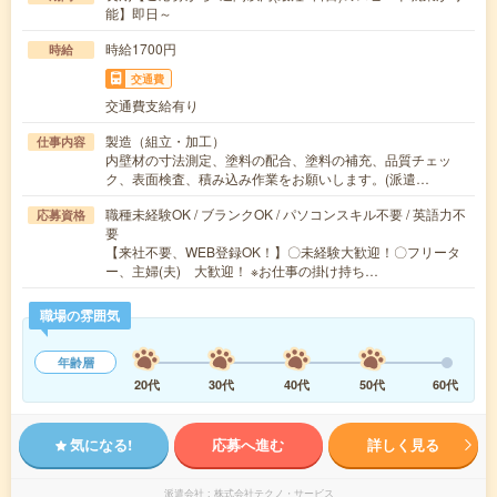
能】即日～
時給1700円
時給
交通費
交通費支給有り
製造（組立・加工）
仕事内容
内壁材の寸法測定、塗料の配合、塗料の補充、品質チェッ
ク、表面検査、積み込み作業をお願いします。(派遣…
職種未経験OK / ブランクOK / パソコンスキル不要 / 英語力不
応募資格
要
【来社不要、WEB登録OK！】〇未経験大歓迎！〇フリータ
ー、主婦(夫) 大歓迎！ ※お仕事の掛け持ち…
職場の雰囲気
年齢層
20代
30代
40代
50代
60代
気になる!
応募へ進む
詳しく見る
派遣会社
株式会社テクノ・サービス