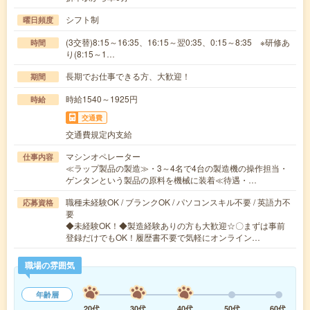
シフト制
曜日頻度
(3交替)8:15～16:35、16:15～翌0:35、0:15～8:35 ※研修あ
時間
り(8:15～1…
長期でお仕事できる方、大歓迎！
期間
時給1540～1925円
時給
交通費
交通費規定内支給
マシンオペレーター
仕事内容
≪ラップ製品の製造≫・3～4名で4台の製造機の操作担当・
ゲンタンという製品の原料を機械に装着≪待遇・…
職種未経験OK / ブランクOK / パソコンスキル不要 / 英語力不
応募資格
要
◆未経験OK！◆製造経験ありの方も大歓迎☆〇まずは事前
登録だけでもOK！履歴書不要で気軽にオンライン…
職場の雰囲気
年齢層
20代
30代
40代
50代
60代