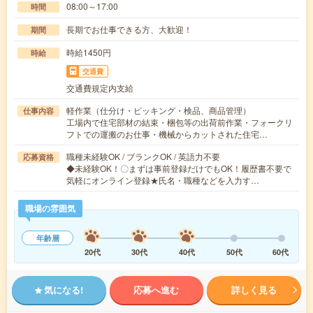
08:00～17:00
時間
長期でお仕事できる方、大歓迎！
期間
時給1450円
時給
交通費
交通費規定内支給
軽作業（仕分け・ピッキング・検品、商品管理）
仕事内容
工場内で住宅部材の結束・梱包等の出荷前作業・フォークリ
フトでの運搬のお仕事・機械からカットされた住宅…
職種未経験OK / ブランクOK / 英語力不要
応募資格
◆未経験OK！〇まずは事前登録だけでもOK！履歴書不要で
気軽にオンライン登録★氏名・職種などを入力す…
職場の雰囲気
年齢層
20代
30代
40代
50代
60代
気になる!
応募へ進む
詳しく見る