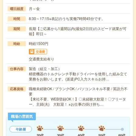
月～金
曜日頻度
8:30～17:15※表記のうち実働7時間45分です。
時間
長期【ご応募から1週間以内(最短2日目)のスピード就業が可
期間
能】即日～
時給1500円
時給
交通費
交通費支給有り
製造（組立・加工）
仕事内容
精密機器のトルクレンチ手動ドライバーを使用した組み立て
業務をお願いします。(派遣)PC入力スキルお持…
職種未経験OK / ブランクOK / パソコンスキル不要 / 英語力不
応募資格
要
【来社不要、WEB登録OK！】〇未経験大歓迎！〇フリータ
ー、主婦(夫) 大歓迎！ ※お仕事の掛け持ち…
職場の雰囲気
年齢層
20代
30代
40代
50代
60代