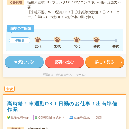
職種未経験OK / ブランクOK / パソコンスキル不要 / 英語力不
応募資格
要
【来社不要、WEB登録OK！】〇未経験大歓迎！〇フリータ
ー、主婦(夫) 大歓迎！ ※お仕事の掛け持ち…
職場の雰囲気
年齢層
20代
30代
40代
50代
60代
気になる!
応募へ進む
詳しく見る
派遣会社
株式会社テクノ・サービス
未読
高時給！車通勤OK！日勤のお仕事！出荷準備
作業
職種未経験OK
交通費別途支給あり
WEB登録OK
派遣
勤務地