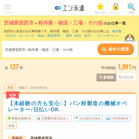
メニュー
気になる!
ログイン
検索
茨城県筑西市
×
軽作業・物流・工場・その他
のお仕事一覧
筑西市の派遣のお仕事情報です。軽作業・物流・工場・その他のお仕事には、
軽作業
（仕分け・ピッキング・検品、商品管理）
、
製造（組立・加工）
、
マシンオペレータ
ー
などがあります。さらに、
短期
・
単発
などの期間や、
職種未経験OK
などのこだわり
条件で絞り込んでいただけます。
条件の変更
茨城県筑西市 / 軽作業・物流・工場・その他
127
1,391
全
件
平均時給:
円
時給順
新着順
未読
掲載日
2026/08/05
NEW
【未経験の方も安心○】パン粉製造の機械オペ
レーター/日払いOK
職種未経験OK
交通費別途支給あり
土日祝日が休み
WEB登録OK
派遣
茨城県筑西市
勤務地