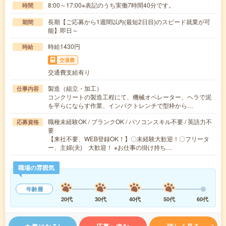
8:00～17:00※表記のうち実働7時間40分です。
時間
長期【ご応募から1週間以内(最短2日目)のスピード就業が可
期間
能】即日～
時給1430円
時給
交通費
交通費支給有り
製造（組立・加工）
仕事内容
コンクリートの製造工程にて、機械オペレーター、ヘラで泥
を平らにならす作業、インパクトレンチで型枠から…
職種未経験OK / ブランクOK / パソコンスキル不要 / 英語力不
応募資格
要
【来社不要、WEB登録OK！】〇未経験大歓迎！〇フリータ
ー、主婦(夫) 大歓迎！ ※お仕事の掛け持ち…
職場の雰囲気
年齢層
20代
30代
40代
50代
60代