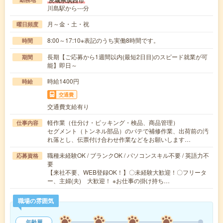
茨城県筑西市
川島駅から---分
月～金・土・祝
曜日頻度
8:00～17:10※表記のうち実働8時間です。
時間
長期【ご応募から1週間以内(最短2日目)のスピード就業が可
期間
能】即日～
時給1400円
時給
交通費
交通費支給有り
軽作業（仕分け・ピッキング・検品、商品管理）
仕事内容
セグメント（トンネル部品）のパテで補修作業、出荷前の汚
れ落とし、伝票付け合わせ作業などをお願いします…
職種未経験OK / ブランクOK / パソコンスキル不要 / 英語力不
応募資格
要
【来社不要、WEB登録OK！】〇未経験大歓迎！〇フリータ
ー、主婦(夫) 大歓迎！ ※お仕事の掛け持ち…
職場の雰囲気
年齢層