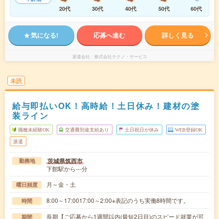
20代
30代
40代
50代
60代
気になる!
応募へ進む
詳しく見る
派遣会社
株式会社テクノ・サービス
未読
給与即払いOK！高時給！土日休み！建材の塗
装ライン
職種未経験OK
交通費別途支給あり
土日祝日が休み
WEB登録OK
派遣
茨城県筑西市
勤務地
下館駅から---分
月～金・土
曜日頻度
8:00～17:0017:00～2:00※表記のうち実働8時間です。
時間
長期【ご応募から1週間以内(最短2日目)のスピード就業が可
期間