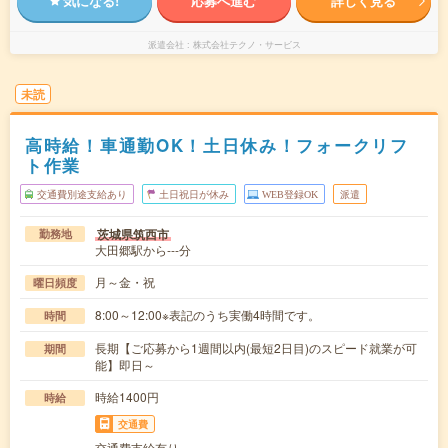
気になる!
応募へ進む
詳しく見る
派遣会社
株式会社テクノ・サービス
未読
高時給！車通勤OK！土日休み！フォークリフ
ト作業
交通費別途支給あり
土日祝日が休み
WEB登録OK
派遣
茨城県筑西市
勤務地
大田郷駅から---分
月～金・祝
曜日頻度
8:00～12:00※表記のうち実働4時間です。
時間
長期【ご応募から1週間以内(最短2日目)のスピード就業が可
期間
能】即日～
時給1400円
時給
交通費
交通費支給有り