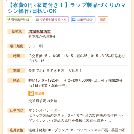
【寮費0円×家電付き！】ラップ製品づくりのマ
シン操作/日払いOK
職種未経験OK
交通費別途支給あり
WEB登録OK
派遣
茨城県筑西市
勤務地
折本駅から車6分
シフト制
曜日頻度
(3交替)8:15～16:35、16:15～翌0:35、0:15～8:35※研修あり
時間
(8:15～16…
長期でお仕事できる方、大歓迎！
期間
時給1540～1925円 月収例30万5000円以上可(7時間20分
時給
×21日+残業・深夜手当)
交通費
交通費規定内支給
マシンオペレーター
仕事内容
≪ラップ製品の製造≫・3～4名で4台の製造機の操作担当・
ゲンタンという製品の原料を機械に装着≪待遇・…
職種未経験OK / ブランクOK / パソコンスキル不要 / 英語力不
応募資格