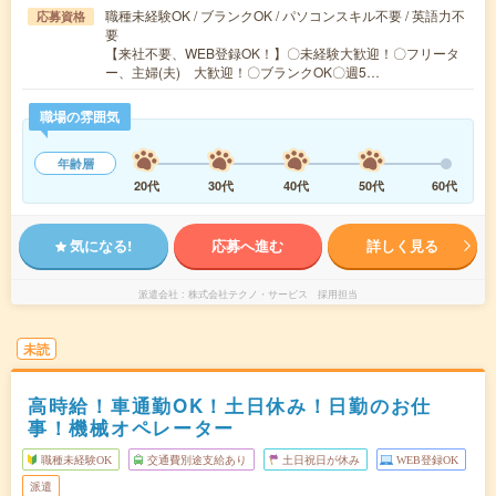
職種未経験OK / ブランクOK / パソコンスキル不要 / 英語力不
応募資格
要
【来社不要、WEB登録OK！】〇未経験大歓迎！〇フリータ
ー、主婦(夫) 大歓迎！〇ブランクOK〇週5…
職場の雰囲気
年齢層
20代
30代
40代
50代
60代
気になる!
応募へ進む
詳しく見る
派遣会社
株式会社テクノ・サービス 採用担当
未読
高時給！車通勤OK！土日休み！日勤のお仕
事！機械オペレーター
職種未経験OK
交通費別途支給あり
土日祝日が休み
WEB登録OK
派遣