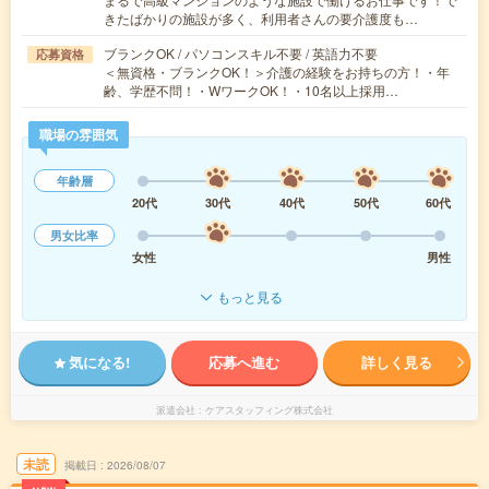
きたばかりの施設が多く、利用者さんの要介護度も…
ブランクOK / パソコンスキル不要 / 英語力不要
応募資格
＜無資格・ブランクOK！＞介護の経験をお持ちの方！・年
齢、学歴不問！・WワークOK！・10名以上採用…
職場の雰囲気
年齢層
20代
30代
40代
50代
60代
男女比率
女性
男性
もっと見る
気になる!
応募へ進む
詳しく見る
派遣会社
ケアスタッフィング株式会社
未読
掲載日
2026/08/07