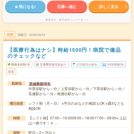
気になる!
応募へ進む
詳しく見る
派遣会社
株式会社ニッソーネット
未読
掲載日
2026/08/04
【医療行為はナシ】時給1500円！病院で備品
のチェックなど
職種未経験OK
交通費別途支給あり
土日祝日が休み
WEB登録OK
派遣
茨城県那珂市
勤務地
中菅谷駅から---分／上菅谷駅から---分／下菅谷駅から---分／
瓜連駅から---分／南酒出駅から---分
シフト制（月～日） ※平日のみなどの相談もOK ※週3なども
曜日頻度
相談OK
【シフト例】07:00～16:0009:00～18:0017:00～09:00※ 上記
時間
は一例です！そ…
即日～2ヶ月以上
期間