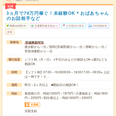
掲載日
2026/08/07
NEW
3ヵ月で79万円稼ぐ！未経験OK＊おばあちゃん
のお話相手など
職種未経験OK
交通費別途支給あり
土日祝日が休み
WEB登録OK
派遣
茨城県那珂市
勤務地
後台駅から---分／額田(茨城県)駅から---分／静駅から---分／
常陸鴻巣駅から---分
シフト制（月～日） ※平日のみなどの相談もOK ※週3なども
曜日頻度
相談OK
【シフト例】07:00～16:0009:00～18:0017:00～09:00※ 上記
時間
は一例です！そ…
即日～2ヶ月以上 ■開始日の相談OK！
期間
無資格の方：時給1500円～1875円 / 介護福祉士：時給1800
時給
円～2250円 / 初任者以上：時給1600円～2000円
交通費
全額支給