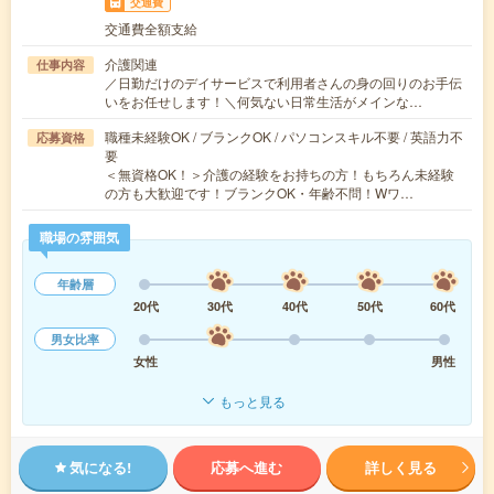
交通費
交通費全額支給
介護関連
仕事内容
／日勤だけのデイサービスで利用者さんの身の回りのお手伝
いをお任せします！＼何気ない日常生活がメインな…
職種未経験OK / ブランクOK / パソコンスキル不要 / 英語力不
応募資格
要
＜無資格OK！＞介護の経験をお持ちの方！もちろん未経験
の方も大歓迎です！ブランクOK・年齢不問！Wワ…
職場の雰囲気
年齢層
20代
30代
40代
50代
60代
男女比率
女性
男性
もっと見る
気になる!
応募へ進む
詳しく見る