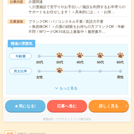
介護関連
仕事内容
＼介護施設で見守りやお手伝い／施設を利用するお年寄りの
サポートをお任せします！＜具体的には…＞・お掃…
ブランクOK / パソコンスキル不要 / 英語力不要
応募資格
＜無資格OK！＞介護の経験をお持ちの方ブランクOK・年齢
不問！WワークOK10名以上募集中！履歴書不…
職場の雰囲気
年齢層
20代
30代
40代
50代
60代
男女比率
女性
男性
もっと見る
気になる!
応募へ進む
詳しく見る
派遣会社
ケアスタッフィング株式会社
未読