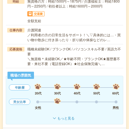
無資格の方：時給1500円～1875円 / 介護福祉士：時給1800
時給
円～2250円 / 初任者以上：時給1600円～2000円
交通費
全額支給
介護関連
仕事内容
／利用者の方の日常生活をサポート！＼▽具体的には…・買
い物や散歩に付き添ったり・折り紙や体操などのレ…
職種未経験OK / ブランクOK / パソコンスキル不要 / 英語力不
応募資格
要
＼無資格＊未経験OK／★年齢不問・ブランクOK★履歴書不
要・来社不要（電話登録OK）★社会保険完備＼…
職場の雰囲気
年齢層
20代
30代
40代
50代
60代
男女比率
女性
男性
もっと見る