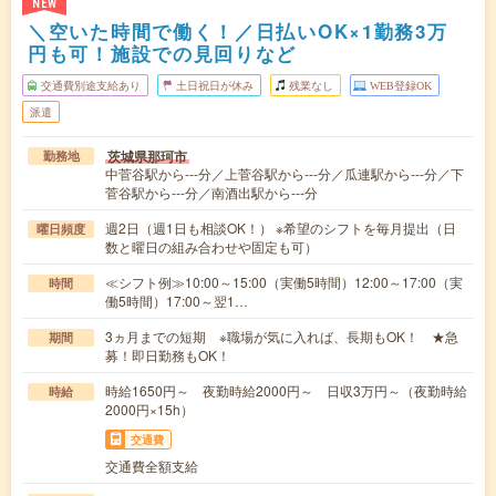
NEW
＼空いた時間で働く！／日払いOK×1勤務3万
円も可！施設での見回りなど
交通費別途支給あり
土日祝日が休み
残業なし
WEB登録OK
派遣
茨城県那珂市
勤務地
中菅谷駅から---分／上菅谷駅から---分／瓜連駅から---分／下
菅谷駅から---分／南酒出駅から---分
週2日（週1日も相談OK！） ※希望のシフトを毎月提出（日
曜日頻度
数と曜日の組み合わせや固定も可）
≪シフト例≫10:00～15:00（実働5時間）12:00～17:00（実
時間
働5時間）17:00～翌1…
3ヵ月までの短期 ※職場が気に入れば、長期もOK！ ★急
期間
募！即日勤務もOK！
時給1650円～ 夜勤時給2000円～ 日収3万円～（夜勤時給
時給
2000円×15h）
交通費
交通費全額支給