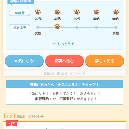
職場の雰囲気
年齢層
20代
30代
40代
50代
60代
男女比率
女性
男性
もっと見る
気になる!
応募へ進む
詳しく見る
派遣会社
株式会社ニッソーネット
興味があったら「★気になる！」をタップ！
「気になる！」を押しておくと、派遣会社から
「面談確約」
や
「応募歓迎」
が届きます！
未読
掲載日
2026/08/09
NEW