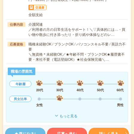
交通費
全額支給
介護関連
仕事内容
／利用者の方の日常生活をサポート！＼▽具体的には…・買
い物や散歩に付き添ったり・折り紙や体操などのレ…
職種未経験OK / ブランクOK / パソコンスキル不要 / 英語力不
応募資格
要
＼無資格＊未経験OK／★年齢不問・ブランクOK★履歴書不
要・来社不要（電話登録OK）★社会保険完備＼…
職場の雰囲気
年齢層
20代
30代
40代
50代
60代
男女比率
女性
男性
もっと見る
気になる!
応募へ進む
詳しく見る