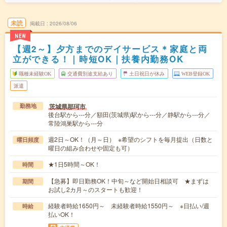
未読
掲載日
2026/08/06
NEW
【週2～】夕方までのデイサービス＊家庭と両
立ができる！｜時短OK｜扶養内勤務OK
職種未経験OK
交通費別途支給あり
土日祝日が休み
WEB登録OK
派遣
茨城県那珂市
勤務地
後台駅から---分／額田(茨城県)駅から---分／静駅から---分／
常陸鴻巣駅から---分
週2日～OK！（月～日） ※希望のシフトを毎月提出（日数と
曜日頻度
曜日の組み合わせや固定も可）
★1日5時間～OK！
時間
【急募】即日勤務OK！中旬～など開始日相談可 ★まずは
期間
お試し2カ月～のスタートも歓迎！
経験者時給1650円～ 未経験者時給1550円～ ※日払い/週
時給
払いOK！