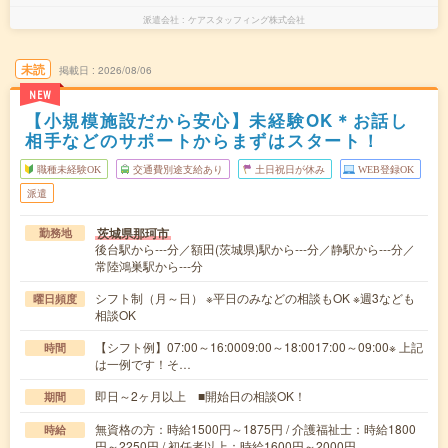
派遣会社
ケアスタッフィング株式会社
未読
掲載日
2026/08/06
NEW
【小規模施設だから安心】未経験OK＊お話し
相手などのサポートからまずはスタート！
職種未経験OK
交通費別途支給あり
土日祝日が休み
WEB登録OK
派遣
茨城県那珂市
勤務地
後台駅から---分／額田(茨城県)駅から---分／静駅から---分／
常陸鴻巣駅から---分
シフト制（月～日） ※平日のみなどの相談もOK ※週3なども
曜日頻度
相談OK
【シフト例】07:00～16:0009:00～18:0017:00～09:00※ 上記
時間
は一例です！そ…
即日～2ヶ月以上 ■開始日の相談OK！
期間
無資格の方：時給1500円～1875円 / 介護福祉士：時給1800
時給
円～2250円 / 初任者以上：時給1600円～2000円