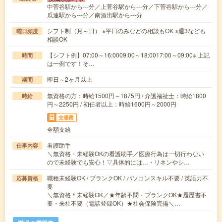
中菅谷駅から---分／上菅谷駅から---分／下菅谷駅から---分／
瓜連駅から---分／南酒出駅から---分
シフト制（月～日） ※平日のみなどの相談もOK ※週3なども
曜日頻度
相談OK
【シフト例】07:00～16:0009:00～18:0017:00～09:00※ 上記
時間
は一例です！そ…
即日～2ヶ月以上
期間
無資格の方：時給1500円～1875円 / 介護福祉士：時給1800
時給
円～2250円 / 初任者以上：時給1600円～2000円
交通費
全額支給
看護助手
仕事内容
＼無資格・未経験OKの看護助手／医療行為は一切行わない
ので未経験でも安心！▽具体的には…・リネンやシ…
職種未経験OK / ブランクOK / パソコンスキル不要 / 英語力不
応募資格
要
＼無資格＊未経験OK／★年齢不問・ブランクOK★履歴書不
要・来社不要（電話登録OK）★社会保険完備＼…