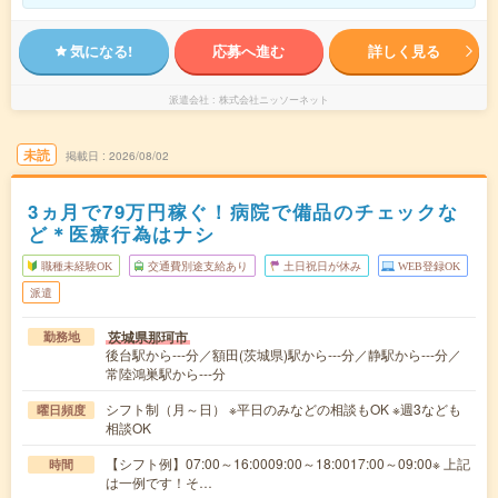
気になる!
応募へ進む
詳しく見る
派遣会社
株式会社ニッソーネット
未読
掲載日
2026/08/02
3ヵ月で79万円稼ぐ！病院で備品のチェックな
ど＊医療行為はナシ
職種未経験OK
交通費別途支給あり
土日祝日が休み
WEB登録OK
派遣
茨城県那珂市
勤務地
後台駅から---分／額田(茨城県)駅から---分／静駅から---分／
常陸鴻巣駅から---分
シフト制（月～日） ※平日のみなどの相談もOK ※週3なども
曜日頻度
相談OK
【シフト例】07:00～16:0009:00～18:0017:00～09:00※ 上記
時間
は一例です！そ…