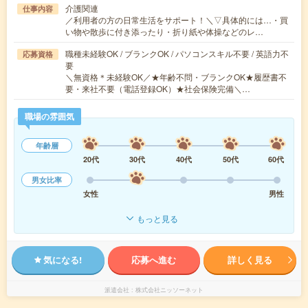
介護関連
仕事内容
／利用者の方の日常生活をサポート！＼▽具体的には…・買
い物や散歩に付き添ったり・折り紙や体操などのレ…
職種未経験OK / ブランクOK / パソコンスキル不要 / 英語力不
応募資格
要
＼無資格＊未経験OK／★年齢不問・ブランクOK★履歴書不
要・来社不要（電話登録OK）★社会保険完備＼…
職場の雰囲気
年齢層
20代
30代
40代
50代
60代
男女比率
女性
男性
もっと見る
気になる!
応募へ進む
詳しく見る
派遣会社
株式会社ニッソーネット