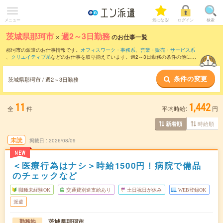
メニュー
気になる!
ログイン
検索
茨城県那珂市
×
週2～3日勤務
のお仕事一覧
那珂市の派遣のお仕事情報です。
オフィスワーク・事務系
、
営業・販売・サービス系
、
クリエイティブ系
などのお仕事を取り揃えています。週2～3日勤務の条件の他に、
交通費別途支給あり
、
職種未経験OK
、
友だちと一緒の応募OK
などのこだわり条件も
取り揃えています。
条件の変更
茨城県那珂市 / 週2～3日勤務
11
1,442
全
件
平均時給:
円
時給順
新着順
未読
掲載日
2026/08/09
NEW
＜医療行為はナシ＞時給1500円！病院で備品
のチェックなど
職種未経験OK
交通費別途支給あり
土日祝日が休み
WEB登録OK
派遣
茨城県那珂市
勤務地