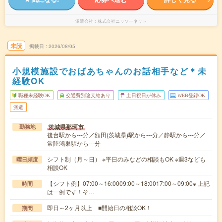
派遣会社
株式会社ニッソーネット
未読
掲載日
2026/08/05
小規模施設でおばあちゃんのお話相手など＊未
経験OK
職種未経験OK
交通費別途支給あり
土日祝日が休み
WEB登録OK
派遣
茨城県那珂市
勤務地
後台駅から---分／額田(茨城県)駅から---分／静駅から---分／
常陸鴻巣駅から---分
シフト制（月～日） ※平日のみなどの相談もOK ※週3なども
曜日頻度
相談OK
【シフト例】07:00～16:0009:00～18:0017:00～09:00※ 上記
時間
は一例です！そ…
即日～2ヶ月以上 ■開始日の相談OK！
期間