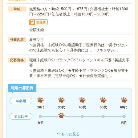
無資格の方：時給1500円～1875円 / 介護福祉士：時給1800
時給
円～2250円 / 初任者以上：時給1600円～2000円
交通費
全額支給
看護助手
仕事内容
＼無資格・未経験OKの看護助手／医療行為は一切行わない
ので未経験でも安心！▽具体的には…・リネンやシ…
職種未経験OK / ブランクOK / パソコンスキル不要 / 英語力不
応募資格
要
＼無資格＊未経験OK／★年齢不問・ブランクOK★履歴書不
要・来社不要（電話登録OK）★社会保険完備＼…
職場の雰囲気
年齢層
20代
30代
40代
50代
60代
男女比率
女性
男性
もっと見る