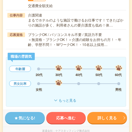
交通費全額支給
介護関連
仕事内容
まるでホテルのような施設で働けるお仕事です！できたばか
りの施設が多く、利用者さんの要介護度も低め！体…
ブランクOK / パソコンスキル不要 / 英語力不要
応募資格
＜無資格・ブランクOK！＞介護の経験をお持ちの方！・年
齢、学歴不問！・WワークOK！・10名以上採用…
職場の雰囲気
年齢層
20代
30代
40代
50代
60代
男女比率
女性
男性
もっと見る
気になる!
応募へ進む
詳しく見る
派遣会社
ケアスタッフィング株式会社