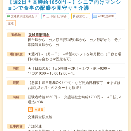
【週2日＊高時給1650円～】シニア向けマンシ
ョンで食事の配膳や見守り＊介護
交通費別途支給あり
土日祝日が休み
残業なし
WEB登録OK
派遣
茨城県那珂市
勤務地
後台駅から---分／額田(茨城県)駅から---分／静駅から---分／
常陸鴻巣駅から---分
★週2日～（月～日） ※希望のシフトを毎月提出（日数と曜
曜日頻度
日の組み合わせや固定も可）
★【日勤のみ】1日5時間～OK！≪シフト例≫9:00～
時間
14:0010:00～15:0012:00～1…
【急募】即日勤務OK！中旬～など開始日相談可 ★まずは
期間
お試し2カ月～のスタートも歓迎！
経験者時給1650円～ 介護福祉士時給1700円～ ※日払い/
時給
週払いOK
交通費
交通費全額支給
介護関連
仕事内容
まるで高級マンションのような施設で働けるお仕事です！で