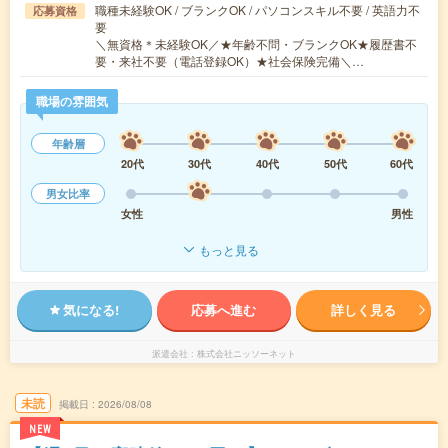
職種未経験OK / ブランクOK / パソコンスキル不要 / 英語力不
応募資格
要
＼無資格＊未経験OK／★年齢不問・ブランクOK★履歴書不
要・来社不要（電話登録OK）★社会保険完備＼…
職場の雰囲気
年齢層
20代
30代
40代
50代
60代
男女比率
女性
男性
もっと見る
気になる!
応募へ進む
詳しく見る
派遣会社
株式会社ニッソーネット
未読
掲載日
2026/08/08
NEW