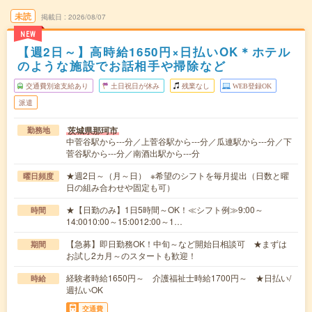
未読
掲載日
2026/08/07
NEW
【週2日～】高時給1650円×日払いOK＊ホテル
のような施設でお話相手や掃除など
交通費別途支給あり
土日祝日が休み
残業なし
WEB登録OK
派遣
茨城県那珂市
勤務地
中菅谷駅から---分／上菅谷駅から---分／瓜連駅から---分／下
菅谷駅から---分／南酒出駅から---分
★週2日～（月～日） ※希望のシフトを毎月提出（日数と曜
曜日頻度
日の組み合わせや固定も可）
★【日勤のみ】1日5時間～OK！≪シフト例≫9:00～
時間
14:0010:00～15:0012:00～1…
【急募】即日勤務OK！中旬～など開始日相談可 ★まずは
期間
お試し2カ月～のスタートも歓迎！
経験者時給1650円～ 介護福祉士時給1700円～ ★日払い/
時給
週払いOK
交通費