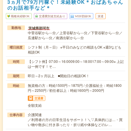
3ヵ月で79万円稼ぐ！未経験OK＊おばあちゃん
のお話相手など＊
職種未経験OK
交通費別途支給あり
WEB登録OK
派遣
茨城県那珂市
勤務地
中菅谷駅から---分／上菅谷駅から---分／下菅谷駅から---分／
瓜連駅から---分／南酒出駅から---分
シフト制（月～日） ※平日のみなどの相談もOK ※週3なども
曜日頻度
相談OK
【シフト例】07:00～16:0009:00～18:0017:00～09:00※ 上記
時間
は一例です！そ…
即日～2ヶ月以上 ■開始日の相談OK！
期間
無資格の方：時給1500円～1875円 / 介護福祉士：時給1800
時給
円～2250円 / 初任者以上：時給1600円～2000円
交通費
全額支給
介護関連
仕事内容
／利用者の方の日常生活をサポート！＼▽具体的には…・買
い物や散歩に付き添ったり・折り紙や体操などのレ…