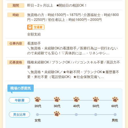
即日～2ヶ月以上 ■開始日の相談OK！
期間
無資格の方：時給1500円～1875円 / 介護福祉士：時給1800
時給
円～2250円 / 初任者以上：時給1600円～2000円
交通費
全額支給
看護助手
仕事内容
＼無資格・未経験OKの看護助手／医療行為は一切行わない
ので未経験でも安心！▽具体的には…・リネンやシ…
職種未経験OK / ブランクOK / パソコンスキル不要 / 英語力不
応募資格
要
＼無資格＊未経験OK／★年齢不問・ブランクOK★履歴書不
要・来社不要（電話登録OK）★社会保険完備＼…
職場の雰囲気
年齢層
20代
30代
40代
50代
60代
男女比率
女性
男性