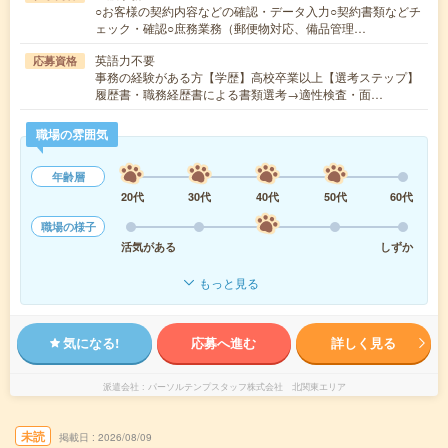
○お客様の契約内容などの確認・データ入力○契約書類などチ
ェック・確認○庶務業務（郵便物対応、備品管理…
英語力不要
応募資格
事務の経験がある方【学歴】高校卒業以上【選考ステップ】
履歴書・職務経歴書による書類選考→適性検査・面…
職場の雰囲気
年齢層
20代
30代
40代
50代
60代
職場の様子
活気がある
しずか
もっと見る
気になる!
応募へ進む
詳しく見る
派遣会社
パーソルテンプスタッフ株式会社 北関東エリア
未読
掲載日
2026/08/09