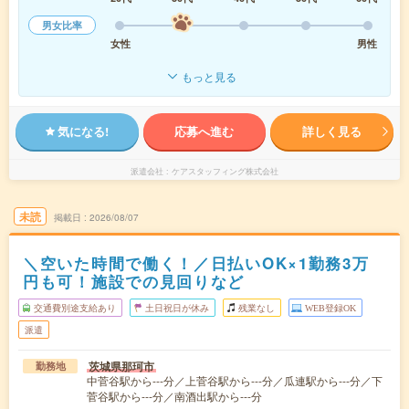
男女比率
女性
男性
もっと見る
気になる!
応募へ進む
詳しく見る
派遣会社
ケアスタッフィング株式会社
未読
掲載日
2026/08/07
＼空いた時間で働く！／日払いOK×1勤務3万
円も可！施設での見回りなど
交通費別途支給あり
土日祝日が休み
残業なし
WEB登録OK
派遣
茨城県那珂市
勤務地
中菅谷駅から---分／上菅谷駅から---分／瓜連駅から---分／下
菅谷駅から---分／南酒出駅から---分