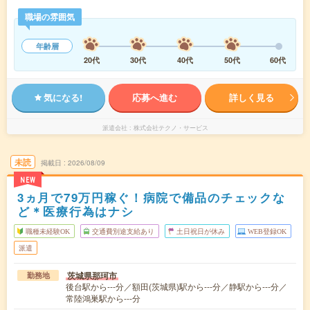
職場の雰囲気
年齢層
20代
30代
40代
50代
60代
気になる!
応募へ進む
詳しく見る
派遣会社
株式会社テクノ・サービス
未読
掲載日
2026/08/09
NEW
3ヵ月で79万円稼ぐ！病院で備品のチェックな
ど＊医療行為はナシ
職種未経験OK
交通費別途支給あり
土日祝日が休み
WEB登録OK
派遣
茨城県那珂市
勤務地
後台駅から---分／額田(茨城県)駅から---分／静駅から---分／
常陸鴻巣駅から---分