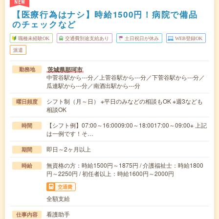
NEW
【医療行為はナシ】時給1500円！病院で備品
のチェックなど
職種未経験OK
交通費別途支給あり
土日祝日が休み
WEB登録OK
派遣
茨城県那珂市
勤務地
中菅谷駅から---分／上菅谷駅から---分／下菅谷駅から---分／
瓜連駅から---分／南酒出駅から---分
シフト制（月～日） ※平日のみなどの相談もOK ※週3なども
曜日頻度
相談OK
【シフト例】07:00～16:0009:00～18:0017:00～09:00※ 上記
時間
は一例です！そ…
即日～2ヶ月以上
期間
無資格の方：時給1500円～1875円 / 介護福祉士：時給1800
時給
円～2250円 / 初任者以上：時給1600円～2000円
交通費
全額支給
看護助手
仕事内容