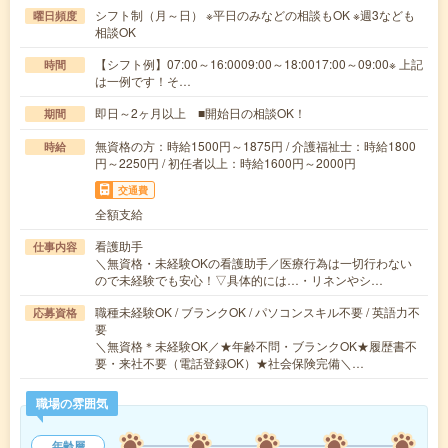
シフト制（月～日） ※平日のみなどの相談もOK ※週3なども
曜日頻度
相談OK
【シフト例】07:00～16:0009:00～18:0017:00～09:00※ 上記
時間
は一例です！そ…
即日～2ヶ月以上 ■開始日の相談OK！
期間
無資格の方：時給1500円～1875円 / 介護福祉士：時給1800
時給
円～2250円 / 初任者以上：時給1600円～2000円
交通費
全額支給
看護助手
仕事内容
＼無資格・未経験OKの看護助手／医療行為は一切行わない
ので未経験でも安心！▽具体的には…・リネンやシ…
職種未経験OK / ブランクOK / パソコンスキル不要 / 英語力不
応募資格
要
＼無資格＊未経験OK／★年齢不問・ブランクOK★履歴書不
要・来社不要（電話登録OK）★社会保険完備＼…
職場の雰囲気
年齢層