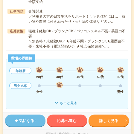
全額支給
介護関連
仕事内容
／利用者の方の日常生活をサポート！＼▽具体的には…・買
い物や散歩に付き添ったり・折り紙や体操などのレ…
職種未経験OK / ブランクOK / パソコンスキル不要 / 英語力不
応募資格
要
＼無資格＊未経験OK／★年齢不問・ブランクOK★履歴書不
要・来社不要（電話登録OK）★社会保険完備＼…
職場の雰囲気
年齢層
20代
30代
40代
50代
60代
男女比率
女性
男性
もっと見る
気になる!
応募へ進む
詳しく見る
派遣会社
株式会社ニッソーネット