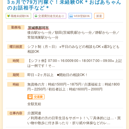
3ヵ月で79万円稼ぐ！未経験OK＊おばあちゃん
のお話相手など＊
職種未経験OK
交通費別途支給あり
WEB登録OK
派遣
茨城県那珂市
勤務地
後台駅から---分／額田(茨城県)駅から---分／静駅から---分／
常陸鴻巣駅から---分
シフト制（月～日） ※平日のみなどの相談もOK ※週3なども
曜日頻度
相談OK
【シフト例】07:00～16:0009:00～18:0017:00～09:00※ 上記
時間
は一例です！そ…
即日～2ヶ月以上 ■開始日の相談OK！
期間
無資格の方：時給1500円～1875円 / 介護福祉士：時給1800
時給
円～2250円 / 初任者以上：時給1600円～2000円
交通費
全額支給
介護関連
仕事内容
／利用者の方の日常生活をサポート！＼▽具体的には…・買
い物や散歩に付き添ったり・折り紙や体操などのレ…