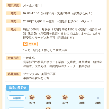
月～金／週5日
曜日頻度
09:00-17:00（休憩60分）実働7時間（残業少なめ！）
時間
2026年09月01日～長期 ※開始日相談OK ※9月～！
期間
時給1500円 月収例 21万円 時給1500円×実働7h×週5日×4
時給
週+残業5h ※月収例を保証するものではありません。※給与
即受取りサービス利用可（利用条件有）
交通費
1ヶ月3万円を上限として実費支給
一般事務
仕事内容
営業部門の社員のサポート業務・交通費、経費精算・給付金
の請求、支払処理・契約内容のチェック・解約手続…
ブランクOK / 英語力不要
応募資格
事務の経験がある方
職場の雰囲気
年齢層
20代
30代
40代
50代
60代