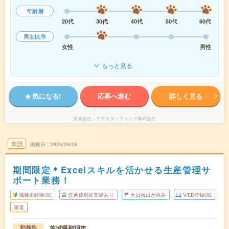
年齢層
20代
30代
40代
50代
60代
男女比率
女性
男性
もっと見る
気になる!
応募へ進む
詳しく見る
派遣会社
ケアスタッフィング株式会社
未読
掲載日
2026/08/06
期間限定＊Excelスキルを活かせる生産管理サ
ポート業務！
職種未経験OK
交通費別途支給あり
土日祝日が休み
WEB登録OK
派遣
茨城県那珂市
勤務地