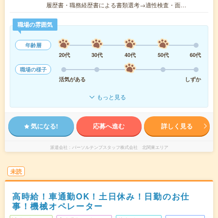
履歴書・職務経歴書による書類選考→適性検査・面…
職場の雰囲気
年齢層
20代
30代
40代
50代
60代
職場の様子
活気がある
しずか
もっと見る
気になる!
応募へ進む
詳しく見る
派遣会社
パーソルテンプスタッフ株式会社 北関東エリア
未読
高時給！車通勤OK！土日休み！日勤のお仕
事！機械オペレーター