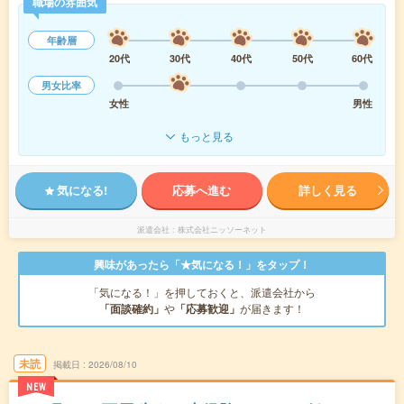
職場の雰囲気
年齢層
20代
30代
40代
50代
60代
男女比率
女性
男性
もっと見る
気になる!
応募へ進む
詳しく見る
派遣会社
株式会社ニッソーネット
興味があったら「★気になる！」をタップ！
「気になる！」を押しておくと、派遣会社から
「面談確約」
や
「応募歓迎」
が届きます！
未読
掲載日
2026/08/10
NEW