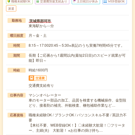
職種未経験OK
交通費別途支給あり
土日祝日が休み
WEB登録OK
派遣
茨城県那珂市
勤務地
東海駅から---分
月～金・土
曜日頻度
8:15～17:0020:45～5:30※表記のうち実働7時間45分です。
時間
長期【ご応募から1週間以内(最短2日目)のスピード就業が可
期間
能】即日～
時給1600円
時給
交通費
交通費支給有り
マシンオペレーター
仕事内容
車のモーター部品の加工、品質を検査する機械操作、金型段
どり、接着剤の補充、外観検査、梱包補助作業など…
職種未経験OK / ブランクOK / パソコンスキル不要 / 英語力不
応募資格
要
【来社不要、WEB登録OK！】〇未経験大歓迎！〇フリータ
ー、主婦(夫) 大歓迎！ ※お仕事の掛け持ち…