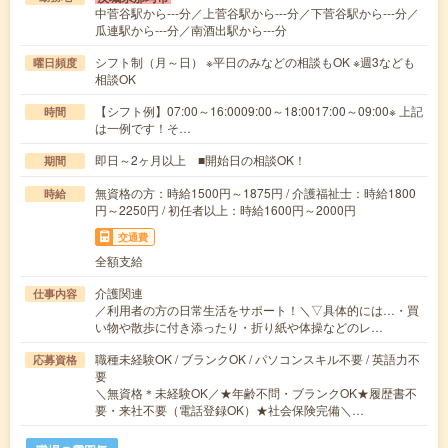
中菅谷駅から---分／上菅谷駅から---分／下菅谷駅から---分／
瓜連駅から---分／南酒出駅から---分
シフト制（月～日） ※平日のみなどの相談もOK ※週3なども
曜日頻度
相談OK
【シフト例】07:00～16:0009:00～18:0017:00～09:00※ 上記
時間
は一例です！そ…
即日～2ヶ月以上 ■開始日の相談OK！
期間
無資格の方：時給1500円～1875円 / 介護福祉士：時給1800
時給
円～2250円 / 初任者以上：時給1600円～2000円
交通費
全額支給
介護関連
仕事内容
／利用者の方の日常生活をサポート！＼▽具体的には…・買
い物や散歩に付き添ったり・折り紙や体操などのレ…
職種未経験OK / ブランクOK / パソコンスキル不要 / 英語力不
応募資格
要
＼無資格＊未経験OK／★年齢不問・ブランクOK★履歴書不
要・来社不要（電話登録OK）★社会保険完備＼…