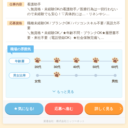
看護助手
仕事内容
＼無資格・未経験OKの看護助手／医療行為は一切行わない
ので未経験でも安心！▽具体的には…・リネンやシ…
職種未経験OK / ブランクOK / パソコンスキル不要 / 英語力不
応募資格
要
＼無資格＊未経験OK／★年齢不問・ブランクOK★履歴書不
要・来社不要（電話登録OK）★社会保険完備＼…
職場の雰囲気
年齢層
20代
30代
40代
50代
60代
男女比率
女性
男性
もっと見る
気になる!
応募へ進む
詳しく見る
派遣会社
株式会社ニッソーネット