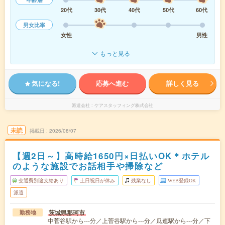
20代
30代
40代
50代
60代
男女比率
女性
男性
もっと見る
気になる!
応募へ進む
詳しく見る
派遣会社
ケアスタッフィング株式会社
未読
掲載日
2026/08/07
【週2日～】高時給1650円×日払いOK＊ホテル
のような施設でお話相手や掃除など
交通費別途支給あり
土日祝日が休み
残業なし
WEB登録OK
派遣
茨城県那珂市
勤務地
中菅谷駅から---分／上菅谷駅から---分／瓜連駅から---分／下