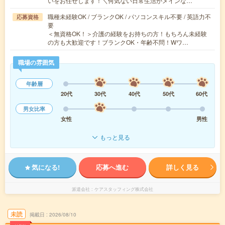
いをお任せします！＼何気ない日常生活がメインな…
職種未経験OK / ブランクOK / パソコンスキル不要 / 英語力不
応募資格
要
＜無資格OK！＞介護の経験をお持ちの方！もちろん未経験
の方も大歓迎です！ブランクOK・年齢不問！Wワ…
職場の雰囲気
年齢層
20代
30代
40代
50代
60代
男女比率
女性
男性
もっと見る
気になる!
応募へ進む
詳しく見る
派遣会社
ケアスタッフィング株式会社
未読
掲載日
2026/08/10