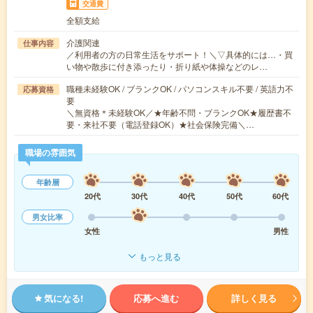
交通費
全額支給
介護関連
仕事内容
／利用者の方の日常生活をサポート！＼▽具体的には…・買
い物や散歩に付き添ったり・折り紙や体操などのレ…
職種未経験OK / ブランクOK / パソコンスキル不要 / 英語力不
応募資格
要
＼無資格＊未経験OK／★年齢不問・ブランクOK★履歴書不
要・来社不要（電話登録OK）★社会保険完備＼…
職場の雰囲気
年齢層
20代
30代
40代
50代
60代
男女比率
女性
男性
もっと見る
気になる!
応募へ進む
詳しく見る