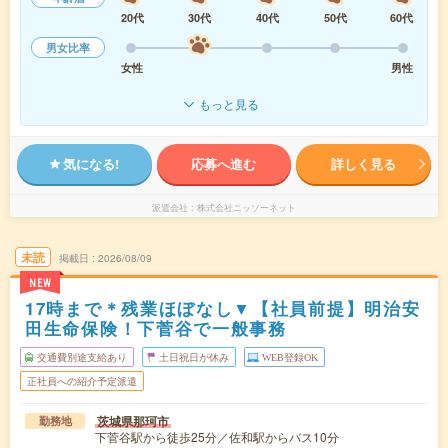
20代
30代
40代
50代
60代
男女比率
女性
男性
もっと見る
気になる!
応募へ進む
詳しく見る
派遣会社
株式会社ニッソーネット
未読
掲載日
2026/08/09
NEW
17時まで＊残業ほぼなし▼【社員前提】明治安
田生命保険！下菅谷で一般事務
交通費別途支給あり
土日祝日が休み
WEB登録OK
正社員への紹介予定派遣
茨城県那珂市
勤務地
下菅谷駅から徒歩25分／佐和駅からバス10分