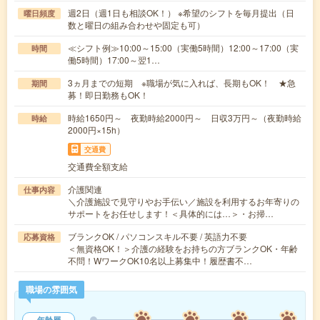
週2日（週1日も相談OK！） ※希望のシフトを毎月提出（日
曜日頻度
数と曜日の組み合わせや固定も可）
≪シフト例≫10:00～15:00（実働5時間）12:00～17:00（実
時間
働5時間）17:00～翌1…
3ヵ月までの短期 ※職場が気に入れば、長期もOK！ ★急
期間
募！即日勤務もOK！
時給1650円～ 夜勤時給2000円～ 日収3万円～（夜勤時給
時給
2000円×15h）
交通費
交通費全額支給
介護関連
仕事内容
＼介護施設で見守りやお手伝い／施設を利用するお年寄りの
サポートをお任せします！＜具体的には…＞・お掃…
ブランクOK / パソコンスキル不要 / 英語力不要
応募資格
＜無資格OK！＞介護の経験をお持ちの方ブランクOK・年齢
不問！WワークOK10名以上募集中！履歴書不…
職場の雰囲気
年齢層