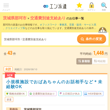
メニュー
気になる!
ログイン
検索
茨城県那珂市
×
交通費別途支給あり
のお仕事一覧
那珂市の派遣のお仕事情報です。
オフィスワーク・事務系
、
営業・販売・サービス系
、
クリエイティブ系
などのお仕事を取り揃えています。交通費別途支給ありの条件の
他に、
職種未経験OK
、
友だちと一緒の応募OK
、
残業なし
などのこだわり条件も取り
揃えています。
条件の変更
茨城県那珂市 / 交通費別途支給あり
43
1,448
全
件
平均時給:
円
時給順
新着順
未読
掲載日
2026/08/10
NEW
小規模施設でおばあちゃんのお話相手など＊未
経験OK
職種未経験OK
交通費別途支給あり
土日祝日が休み
WEB登録OK
派遣
茨城県那珂市
勤務地