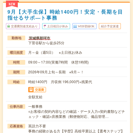
NEW
9月【大手生保】時給1400円！安定・長期を目
指せるサポ―ト事務
交通費別途支給あり
土日祝日が休み
WEB登録OK
紹介予定派遣
茨城県那珂市
勤務地
下菅谷駅から徒歩25分
月～金（週5日） ※土日祝お休み
曜日頻度
09:00～17:00(実働7時間 休憩1時間)
時間
2026年09月上旬～長期 ※9月～！
期間
時給1400円 月収例 196,000円+残業代
時給
交通費
全額支給
一般事務
仕事内容
○お客様の契約内容などの確認・データ入力○契約書類などチ
ェック・確認○庶務業務（郵便物対応、備品管理…
英語力不要
応募資格
事務の経験がある方【学歴】高校卒業以上【選考ステップ】