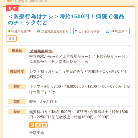
未読
掲載日
2026/08/10
NEW
＜医療行為はナシ＞時給1500円！病院で備品
のチェックなど
職種未経験OK
交通費別途支給あり
土日祝日が休み
WEB登録OK
派遣
茨城県那珂市
勤務地
中菅谷駅から---分／上菅谷駅から---分／下菅谷駅から---分／
瓜連駅から---分／南酒出駅から---分
シフト制（月～日） ※平日のみなどの相談もOK ※週3なども
曜日頻度
相談OK
【シフト例】07:00～16:0009:00～18:0017:00～09:00※ 上記
時間
は一例です！そ…
即日～2ヶ月以上
期間
無資格の方：時給1500円～1875円 / 介護福祉士：時給1800
時給
円～2250円 / 初任者以上：時給1600円～2000円
交通費
全額支給