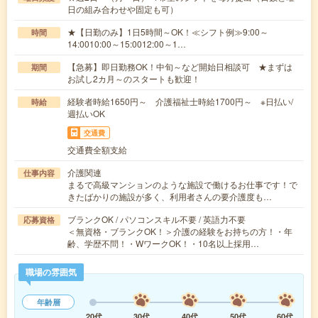
日の組み合わせや固定も可）
★【日勤のみ】1日5時間～OK！≪シフト例≫9:00～
時間
14:0010:00～15:0012:00～1…
【急募】即日勤務OK！中旬～など開始日相談可 ★まずは
期間
お試し2カ月～のスタートも歓迎！
経験者時給1650円～ 介護福祉士時給1700円～ ※日払い/
時給
週払いOK
交通費
交通費全額支給
介護関連
仕事内容
まるで高級マンションのような施設で働けるお仕事です！で
きたばかりの施設が多く、利用者さんの要介護度も…
ブランクOK / パソコンスキル不要 / 英語力不要
応募資格
＜無資格・ブランクOK！＞介護の経験をお持ちの方！・年
齢、学歴不問！・WワークOK！・10名以上採用…
職場の雰囲気
年齢層
20代
30代
40代
50代
60代