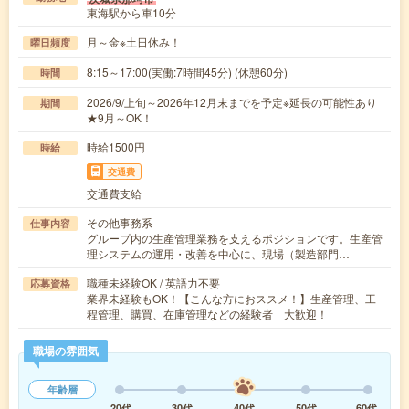
東海駅から車10分
月～金※土日休み！
曜日頻度
8:15～17:00(実働:7時間45分) (休憩60分)
時間
2026/9/上旬～2026年12月末までを予定※延長の可能性あり
期間
★9月～OK！
時給1500円
時給
交通費
交通費支給
その他事務系
仕事内容
グループ内の生産管理業務を支えるポジションです。生産管
理システムの運用・改善を中心に、現場（製造部門…
職種未経験OK / 英語力不要
応募資格
業界未経験もOK！【こんな方におススメ！】生産管理、工
程管理、購買、在庫管理などの経験者 大歓迎！
職場の雰囲気
年齢層
20代
30代
40代
50代
60代