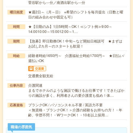
菅谷駅から---分／南酒出駅から---分
★週2日～（月～日） ※希望のシフトを毎月提出（日数と曜
曜日頻度
日の組み合わせや固定も可）
★【日勤のみ】1日5時間～OK！≪シフト例≫9:00～
時間
14:0010:00～15:0012:00～1…
【急募】即日勤務OK！中旬～など開始日相談可 ★まずは
期間
お試し2カ月～のスタートも歓迎！
経験者時給1650円～ 介護福祉士時給1700円～ ★日払い/
時給
週払いOK
交通費
交通費全額支給
介護関連
仕事内容
まるでホテルのような施設で働けるお仕事です！できたばか
りの施設が多く、利用者さんの要介護度も低め！体…
ブランクOK / パソコンスキル不要 / 英語力不要
応募資格
＜無資格・ブランクOK！＞介護の経験をお持ちの方！・年
齢、学歴不問！・WワークOK！・10名以上採用…
職場の雰囲気