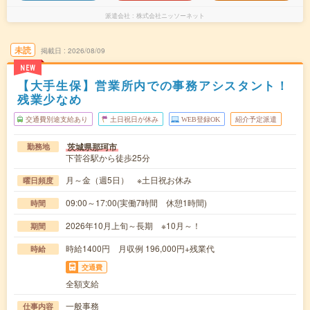
派遣会社
株式会社ニッソーネット
未読
掲載日
2026/08/09
NEW
【大手生保】営業所内での事務アシスタント！
残業少なめ
交通費別途支給あり
土日祝日が休み
WEB登録OK
紹介予定派遣
茨城県那珂市
勤務地
下菅谷駅から徒歩25分
月～金（週5日） ※土日祝お休み
曜日頻度
09:00～17:00(実働7時間 休憩1時間)
時間
2026年10月上旬～長期 ※10月～！
期間
時給1400円 月収例 196,000円+残業代
時給
交通費
全額支給
一般事務
仕事内容