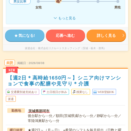
男女比率
女性
男性
もっと見る
気になる!
応募へ進む
詳しく見る
派遣会社
株式会社リクルートスタッフィング（茨城・栃木・群馬）
未読
掲載日
2026/08/08
NEW
【週2日＊高時給1650円～】シニア向けマンシ
ョンで食事の配膳や見守り＊介護
交通費別途支給あり
土日祝日が休み
残業なし
WEB登録OK
派遣
茨城県那珂市
勤務地
後台駅から---分／額田(茨城県)駅から---分／静駅から---分／
常陸鴻巣駅から---分
★週2日～（月～日） ※希望のシフトを毎月提出（日数と曜
曜日頻度