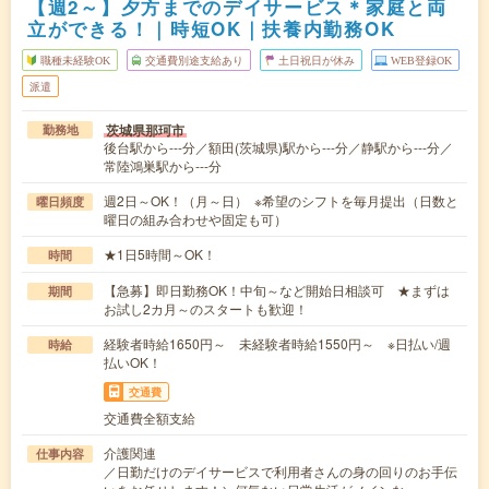
【週2～】夕方までのデイサービス＊家庭と両
立ができる！｜時短OK｜扶養内勤務OK
職種未経験OK
交通費別途支給あり
土日祝日が休み
WEB登録OK
派遣
茨城県那珂市
勤務地
後台駅から---分／額田(茨城県)駅から---分／静駅から---分／
常陸鴻巣駅から---分
週2日～OK！（月～日） ※希望のシフトを毎月提出（日数と
曜日頻度
曜日の組み合わせや固定も可）
★1日5時間～OK！
時間
【急募】即日勤務OK！中旬～など開始日相談可 ★まずは
期間
お試し2カ月～のスタートも歓迎！
経験者時給1650円～ 未経験者時給1550円～ ※日払い/週
時給
払いOK！
交通費
交通費全額支給
介護関連
仕事内容
／日勤だけのデイサービスで利用者さんの身の回りのお手伝