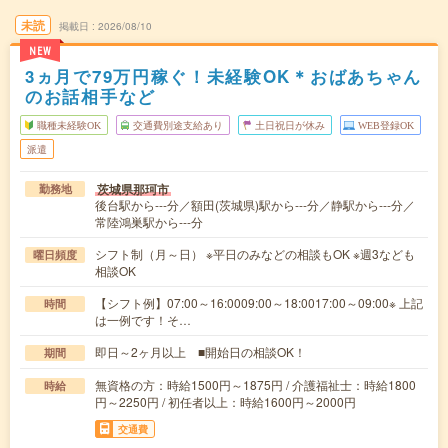
未読
掲載日
2026/08/10
NEW
3ヵ月で79万円稼ぐ！未経験OK＊おばあちゃん
のお話相手など
職種未経験OK
交通費別途支給あり
土日祝日が休み
WEB登録OK
派遣
茨城県那珂市
勤務地
後台駅から---分／額田(茨城県)駅から---分／静駅から---分／
常陸鴻巣駅から---分
シフト制（月～日） ※平日のみなどの相談もOK ※週3なども
曜日頻度
相談OK
【シフト例】07:00～16:0009:00～18:0017:00～09:00※ 上記
時間
は一例です！そ…
即日～2ヶ月以上 ■開始日の相談OK！
期間
無資格の方：時給1500円～1875円 / 介護福祉士：時給1800
時給
円～2250円 / 初任者以上：時給1600円～2000円
交通費