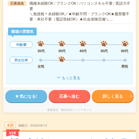
職種未経験OK / ブランクOK / パソコンスキル不要 / 英語力不
応募資格
要
＼無資格＊未経験OK／★年齢不問・ブランクOK★履歴書不
要・来社不要（電話登録OK）★社会保険完備＼…
職場の雰囲気
年齢層
20代
30代
40代
50代
60代
男女比率
女性
男性
もっと見る
気になる!
応募へ進む
詳しく見る
派遣会社
株式会社ニッソーネット
未読
掲載日
2026/08/10
NEW