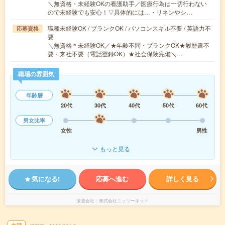
＼無資格・未経験OKの看護助手／医療行為は一切行わない
ので未経験でも安心！▽具体的には…・リネンやシ…
職種未経験OK / ブランクOK / パソコンスキル不要 / 英語力不
応募資格
要
＼無資格＊未経験OK／★年齢不問・ブランクOK★履歴書不
要・来社不要（電話登録OK）★社会保険完備＼…
職場の雰囲気
年齢層
20代
30代
40代
50代
60代
男女比率
女性
男性
もっと見る
気になる!
応募へ進む
詳しく見る
派遣会社
株式会社ニッソーネット