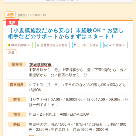
未読
掲載日
2026/08/10
NEW
【小規模施設だから安心】未経験OK＊お話し
相手などのサポートからまずはスタート！
職種未経験OK
交通費別途支給あり
土日祝日が休み
WEB登録OK
派遣
茨城県那珂市
勤務地
中菅谷駅から---分／上菅谷駅から---分／下菅谷駅から---分／
瓜連駅から---分／南酒出駅から---分
シフト制（月～日） ※平日のみなどの相談もOK ※週3なども
曜日頻度
相談OK
【シフト例】07:00～16:0009:00～18:0017:00～09:00※ 上記
時間
は一例です！そ…
即日～2ヶ月以上 ■開始日の相談OK！
期間
無資格の方：時給1500円～1875円 / 介護福祉士：時給1800
時給
円～2250円 / 初任者以上：時給1600円～2000円