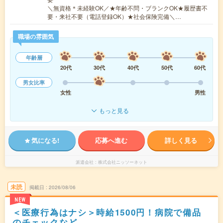
＼無資格＊未経験OK／★年齢不問・ブランクOK★履歴書不
要・来社不要（電話登録OK）★社会保険完備＼…
職場の雰囲気
年齢層
20代
30代
40代
50代
60代
男女比率
女性
男性
もっと見る
気になる!
応募へ進む
詳しく見る
派遣会社
株式会社ニッソーネット
未読
掲載日
2026/08/06
NEW
＜医療行為はナシ＞時給1500円！病院で備品
のチェックなど