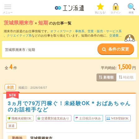
メニュー
気になる!
ログイン
検索
茨城県潮来市
×
短期
のお仕事一覧
潮来市の派遣のお仕事情報です。
オフィスワーク・事務系
、
営業・販売・サービス系
、
クリエイティブ系
などのお仕事を取り揃えています。短期の条件の他に、
交通費別
途支給あり
、
職種未経験OK
、
友だちと一緒の応募OK
などでもお探し頂けます。
条件の変更
茨城県潮来市 / 短期
4
1,500
全
件
平均時給:
円
時給順
新着順
未読
掲載日
2026/08/07
NEW
3ヵ月で79万円稼ぐ！未経験OK＊おばあちゃん
のお話相手など
職種未経験OK
交通費別途支給あり
土日祝日が休み
WEB登録OK
派遣
茨城県潮来市
勤務地