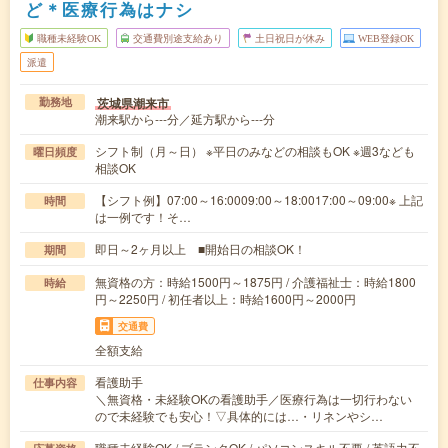
ど＊医療行為はナシ
職種未経験OK
交通費別途支給あり
土日祝日が休み
WEB登録OK
派遣
茨城県潮来市
勤務地
潮来駅から---分／延方駅から---分
シフト制（月～日） ※平日のみなどの相談もOK ※週3なども
曜日頻度
相談OK
【シフト例】07:00～16:0009:00～18:0017:00～09:00※ 上記
時間
は一例です！そ…
即日～2ヶ月以上 ■開始日の相談OK！
期間
無資格の方：時給1500円～1875円 / 介護福祉士：時給1800
時給
円～2250円 / 初任者以上：時給1600円～2000円
交通費
全額支給
看護助手
仕事内容
＼無資格・未経験OKの看護助手／医療行為は一切行わない
ので未経験でも安心！▽具体的には…・リネンやシ…
職種未経験OK / ブランクOK / パソコンスキル不要 / 英語力不