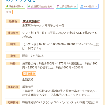
職種未経験OK
交通費別途支給あり
土日祝日が休み
WEB登録OK
派遣
茨城県潮来市
勤務地
潮来駅から---分／延方駅から---分
シフト制（月～日） ※平日のみなどの相談もOK ※週3なども
曜日頻度
相談OK
【シフト例】07:00～16:0009:00～18:0017:00～09:00※ 上記
時間
は一例です！そ…
即日～2ヶ月以上
期間
無資格の方：時給1500円～1875円 / 介護福祉士：時給1800
時給
円～2250円 / 初任者以上：時給1600円～2000円
交通費
全額支給
看護助手
仕事内容
＼無資格・未経験OKの看護助手／医療行為は一切行わない
ので未経験でも安心！▽具体的には…・リネンやシ…
職種未経験OK / ブランクOK / パソコンスキル不要 / 英語力不
応募資格