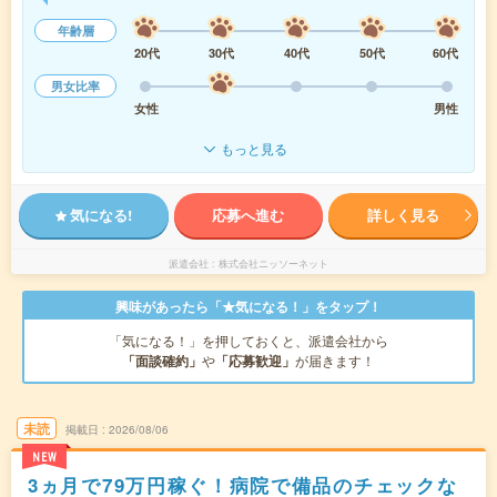
年齢層
20代
30代
40代
50代
60代
男女比率
女性
男性
もっと見る
気になる!
応募へ進む
詳しく見る
派遣会社
株式会社ニッソーネット
興味があったら「★気になる！」をタップ！
「気になる！」を押しておくと、派遣会社から
「面談確約」
や
「応募歓迎」
が届きます！
未読
掲載日
2026/08/06
NEW
3ヵ月で79万円稼ぐ！病院で備品のチェックな