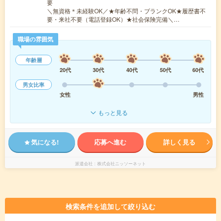
要
＼無資格＊未経験OK／★年齢不問・ブランクOK★履歴書不
要・来社不要（電話登録OK）★社会保険完備＼…
職場の雰囲気
年齢層
20代
30代
40代
50代
60代
男女比率
女性
男性
もっと見る
気になる!
応募へ進む
詳しく見る
派遣会社
株式会社ニッソーネット
検索条件を追加して絞り込む