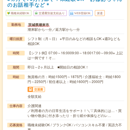
のお話相手など＊
職種未経験OK
交通費別途支給あり
WEB登録OK
派遣
茨城県潮来市
勤務地
潮来駅から---分／延方駅から---分
シフト制（月～日） ※平日のみなどの相談もOK ※週3なども
曜日頻度
相談OK
【シフト例】07:00～16:0009:00～18:0017:00～09:00※ 上記
時間
は一例です！そ…
即日～2ヶ月以上 ■開始日の相談OK！
期間
無資格の方：時給1500円～1875円 / 介護福祉士：時給1800
時給
円～2250円 / 初任者以上：時給1600円～2000円
交通費
全額支給
介護関連
仕事内容
／利用者の方の日常生活をサポート！＼▽具体的には…・買
い物や散歩に付き添ったり・折り紙や体操などのレ…
職種未経験OK / ブランクOK / パソコンスキル不要 / 英語力不
応募資格
要