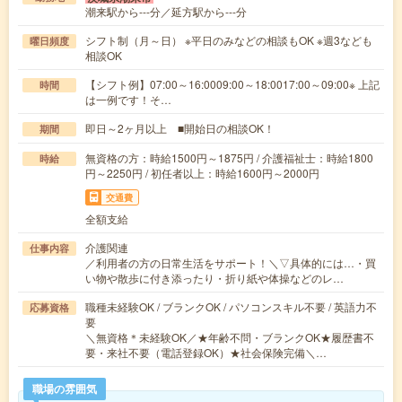
潮来駅から---分／延方駅から---分
シフト制（月～日） ※平日のみなどの相談もOK ※週3なども
曜日頻度
相談OK
【シフト例】07:00～16:0009:00～18:0017:00～09:00※ 上記
時間
は一例です！そ…
即日～2ヶ月以上 ■開始日の相談OK！
期間
無資格の方：時給1500円～1875円 / 介護福祉士：時給1800
時給
円～2250円 / 初任者以上：時給1600円～2000円
交通費
全額支給
介護関連
仕事内容
／利用者の方の日常生活をサポート！＼▽具体的には…・買
い物や散歩に付き添ったり・折り紙や体操などのレ…
職種未経験OK / ブランクOK / パソコンスキル不要 / 英語力不
応募資格
要
＼無資格＊未経験OK／★年齢不問・ブランクOK★履歴書不
要・来社不要（電話登録OK）★社会保険完備＼…
職場の雰囲気