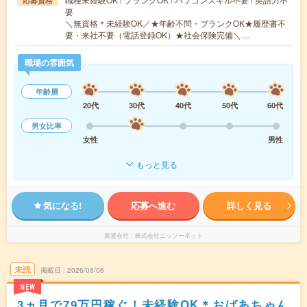
応募資格
要
＼無資格＊未経験OK／★年齢不問・ブランクOK★履歴書不
要・来社不要（電話登録OK）★社会保険完備＼…
職場の雰囲気
年齢層
20代
30代
40代
50代
60代
男女比率
女性
男性
もっと見る
気になる!
応募へ進む
詳しく見る
派遣会社
株式会社ニッソーネット
未読
掲載日
2026/08/06
NEW
3ヵ月で79万円稼ぐ！未経験OK＊おばあちゃん