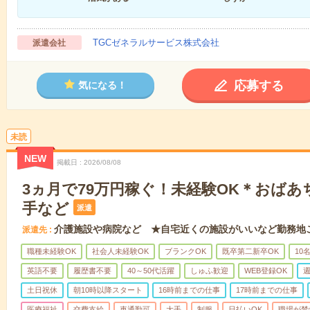
TGCゼネラルサービス株式会社
派遣会社
応募する
気になる！
未読
NEW
掲載日
2026/08/08
3ヵ月で79万円稼ぐ！未経験OK＊おば
手など
派遣
介護施設や病院など ★自宅近くの施設がいいなど勤務地
派遣先
職種未経験OK
社会人未経験OK
ブランクOK
既卒第二新卒OK
10
英語不要
履歴書不要
40～50代活躍
しゅふ歓迎
WEB登録OK
週
土日祝休
朝10時以降スタート
16時前までの仕事
17時前までの仕事
医療福祉
交費支給
車通勤可
大手
制服
日払いOK
職場が禁