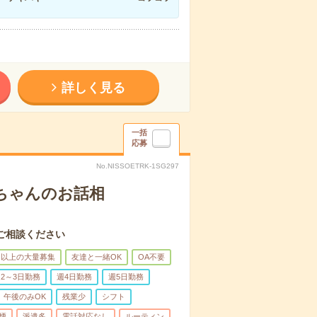
詳しく見る
一括
応募
No.NISSOETRK-1SG297
あちゃんのお話相
ご相談ください
名以上の大量募集
友達と一緒OK
OA不要
2～3日勤務
週4日勤務
週5日勤務
午後のみOK
残業少
シフト
煙
派遣多
電話対応なし
ルーティン