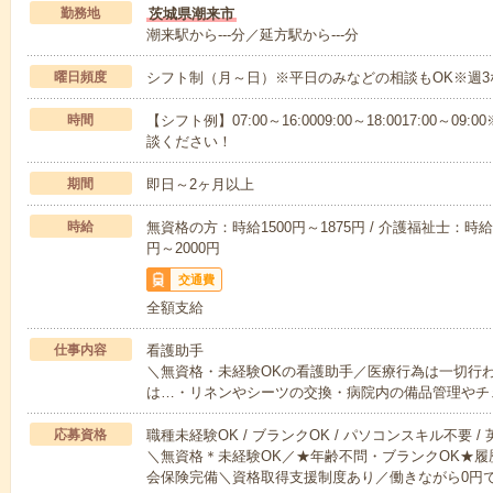
勤務地
茨城県潮来市
潮来駅から---分／延方駅から---分
曜日頻度
シフト制（月～日）※平日のみなどの相談もOK※週3
時間
【シフト例】07:00～16:0009:00～18:0017:00
談ください！
期間
即日～2ヶ月以上
時給
無資格の方：時給1500円～1875円 / 介護福祉士：時給1
円～2000円
交通費
全額支給
仕事内容
看護助手
＼無資格・未経験OKの看護助手／医療行為は一切行
は…・リネンやシーツの交換・病院内の備品管理やチ
応募資格
職種未経験OK / ブランクOK / パソコンスキル不要 /
＼無資格＊未経験OK／★年齢不問・ブランクOK★履
会保険完備＼資格取得支援制度あり／働きながら0円