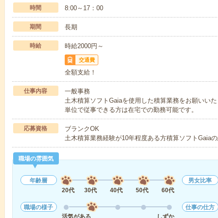
時間
8:00～17：00
期間
長期
時給
時給2000円～
交通費
全額支給！
仕事内容
一般事務
土木積算ソフトGaiaを使用した積算業務をお願いい
単位で従事できる方は在宅での勤務可能です。
応募資格
ブランクOK
土木積算業務経験が10年程度ある方積算ソフトGaia
職場の雰囲気
年齢層
男女比率
20代
30代
40代
50代
60代
職場の様子
仕事の仕方
活気がある
しずか