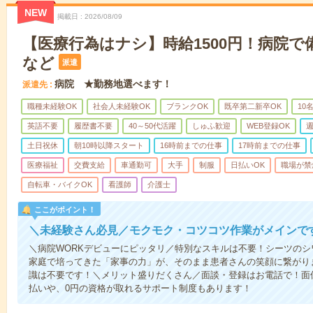
NEW
掲載日
2026/08/09
【医療行為はナシ】時給1500円！病院
など
派遣
病院 ★勤務地選べます！
派遣先
職種未経験OK
社会人未経験OK
ブランクOK
既卒第二新卒OK
10
英語不要
履歴書不要
40～50代活躍
しゅふ歓迎
WEB登録OK
週
土日祝休
朝10時以降スタート
16時前までの仕事
17時前までの仕事
医療福祉
交費支給
車通勤可
大手
制服
日払いOK
職場が禁
自転車・バイクOK
看護師
介護士
ここがポイント！
＼未経験さん必見／モクモク・コツコツ作業がメインで
＼病院WORKデビューにピッタリ／特別なスキルは不要！シーツの
家庭で培ってきた「家事の力」が、そのまま患者さんの笑顔に繋がり
識は不要です！＼メリット盛りだくさん／面談・登録はお電話で！面
払いや、0円の資格が取れるサポート制度もあります！