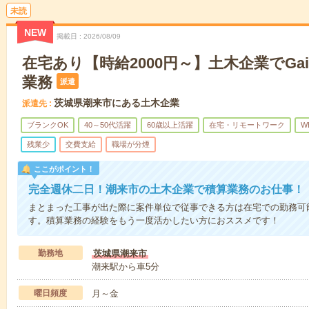
未読
NEW
掲載日
2026/08/09
在宅あり【時給2000円～】土木企業でGa
業務
派遣
茨城県潮来市にある土木企業
派遣先
ブランクOK
40～50代活躍
60歳以上活躍
在宅・リモートワーク
W
残業少
交費支給
職場が分煙
ここがポイント！
完全週休二日！潮来市の土木企業で積算業務のお仕事！
まとまった工事が出た際に案件単位で従事できる方は在宅での勤務可
す。積算業務の経験をもう一度活かしたい方におススメです！
勤務地
茨城県潮来市
潮来駅から車5分
曜日頻度
月～金