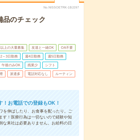
No.NISSOETRK-1BJ297
で備品のチェック
名以上の大量募集
友達と一緒OK
OA不要
2～3日勤務
週4日勤務
週5日勤務
午後のみOK
残業少
シフト
煙
派遣多
電話対応なし
ルーティン
す！お電話での登録もOK！
シワを伸ばしたり、お食事を配ったり。ご
ます！医療行為は一切ないので経験や知
倒な来社は必要ありません。お給料の日