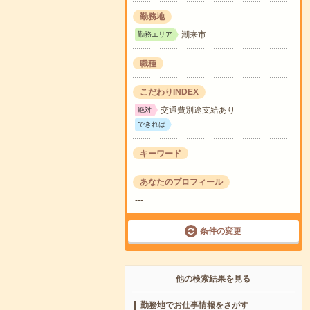
勤務地
潮来市
勤務エリア
職種
---
こだわりINDEX
交通費別途支給あり
絶対
---
できれば
キーワード
---
あなたのプロフィール
---
条件の変更
他の検索結果を見る
勤務地でお仕事情報をさがす