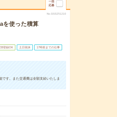
一括
応募
No.GSS251210
iaを使った積算
EB登録OK
土日祝休
17時前までの仕事
能です。また交通費は全額支給いたしま