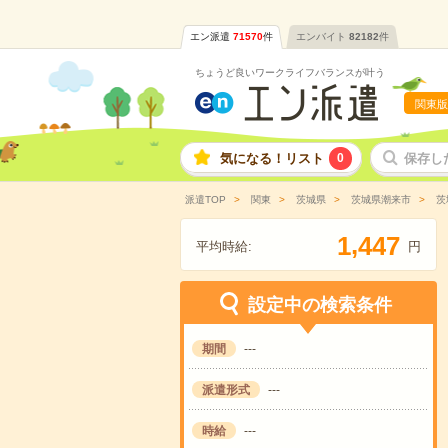
エン派遣
71570
件
エンバイト
82182
件
ちょうど良いワークライフバランスが叶う
関東版
気になる！リスト
0
保存し
派遣TOP
関東
茨城県
茨城県潮来市
茨
,
1
4
4
7
平均時給:
円
設定中の検索条件
期間
---
派遣形式
---
時給
---