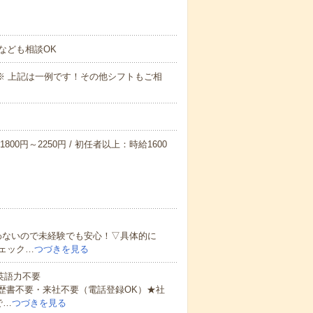
なども相談OK
～09:00※ 上記は一例です！その他シフトもご相
800円～2250円 / 初任者以上：時給1600
わないので未経験でも安心！▽具体的に
ェック…
つづきを見る
 英語力不要
歴書不要・来社不要（電話登録OK）★社
で…
つづきを見る