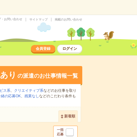
プ・お問い合わせ
サイトマップ
掲載のお問い合わせ
会員登録
ログイン
給あり
の派遣のお仕事情報一覧
ビス系
、
クリエイティブ系
などのお仕事を取り
緒の応募OK
、
残業なし
などのこだわり条件も
新着順
一括
応募