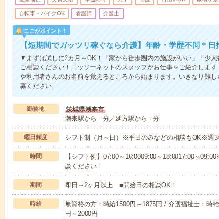
自転車・バイクOK
看護師
介護士
ここがポイント！
【短期間でガッツリ稼ぐなら介護】年齢・学歴不問＊日払
▼まずは試しに2カ月～OK！「家から徒歩圏内の施設がいい」「少
ご相談ください！ニッソーネットのスタッフがお仕事をご紹介します
や利用者さんのお名前を覚えるところから始まります。いきなり難し
募ください。
勤務地
茨城県潮来市
潮来駅から---分／延方駅から---分
曜日頻度
シフト制（月～日）※平日のみなどの相談もOK※週3
時間
【シフト例】07:00～16:0009:00～18:0017:00
談ください！
期間
即日～2ヶ月以上 ■開始日の相談OK！
時給
無資格の方：時給1500円～1875円 / 介護福祉士：時給1
円～2000円