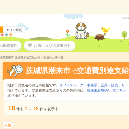
ヘル
エリア変更
た希望条件
お気に入りの派遣会社
城県潮来市 交通費別途支給ありの派遣の仕事一覧
茨城県潮来市
交通費別途支
で
潮来市の派遣のお仕事情報です。
オフィスワーク・事務系
、
営業・販売・サー
揃えています。交通費別途支給ありの条件の他に、
職種未経験OK
、
友だちと一
取り揃えています。
18
1
18
件中
～
件を表示中
未読