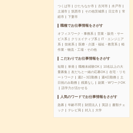
つくば市
ひたちなか市
古河市
水戸市
土浦市
筑西市
その他茨城県
日立市
常
総市
下妻市
職種でお仕事情報をさがす
オフィスワーク・事務系
営業・販売・サー
ビス系
クリエイティブ系
IT・エンジニア
系
技術系
医療・介護・福祉・教育系
軽
作業・物流・工場・その他
こだわりでお仕事情報をさがす
短期
単発
職種未経験OK
10名以上の大
量募集
友だちと一緒の応募OK
在宅・リモ
ートワーク
週2～3日勤務
週4日勤務
土
日祝のみ勤務
残業なし
副業・WワークOK
語学力が活かせる
人気のワードでお仕事情報をさがす
急募
年齢不問
財団法人
英語
書類チェ
ック
テレビ局
封入
大学