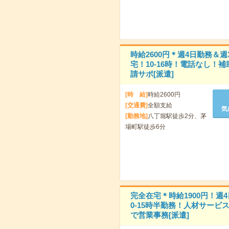
時給2600円＊週4日勤務＆週
宅！10-16時！電話なし！補
請サポ[派遣]
[時 給]
時給2600円
[交通費]
全額支給
気
[勤務地]
八丁堀駅徒歩2分、茅
場町駅徒歩6分
完全在宅＊時給1900円！週4
0-15時半勤務！人材サービ
で営業事務[派遣]