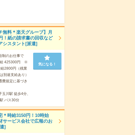
チ無料＊楽天グループ】月
万円！紙の請求書の回収など
アシスタント[派遣]
給制のお仕事で
 425300円 ※
気になる！
給2800円（残業
は別途支給あり）
通費規定に基づき
子玉川駅 徒歩4分、
駅 バス30分
＊時給3150円！10時始
材サービス会社で広報のお
遣]