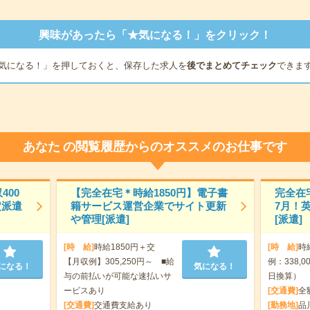
興味があったら「★気になる！」をクリック！
気になる！」を押しておくと、保存した求人を
後でまとめてチェック
できま
あなた
の閲覧履歴からのオススメのお仕事です
400
【完全在宅＊時給1850円】電子書
完全在
定派遣
籍サービス運営企業でサイト更新
7月！
や管理[派遣]
[派遣]
[時 給]
時給1850円＋交
[時 給]
時
【月収例】305,250円～ ■給
例：338,
になる！
気になる！
与の前払いが可能な速払いサ
日換算）
ービスあり
[交通費]
全
[交通費]
交通費支給あり
[勤務地]
品