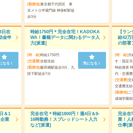
[勤務地]
東京都千代田区 東
京メトロ半蔵門線 神保町駅徒
歩3分
3日在
時給1750円＊完全在宅！KADOKA
【ラン
助金申
WA！書籍データに関わるデータ入
給42
力[派遣]
の部署
[時 給]
時給1750円
[時 給]
月
[交通費]
全額支給
す：固定月給
になる！
気になる！
[勤務地]
飯田橋駅徒歩3分、九
時給換算 時
段下駅徒歩7分
代・交通費
[交通費]
交
交通費支給
[勤務地]
二
成城学園前
日＆1
完全在宅＊時給1800円！週4日＆9-
完全在宅
ス企業
16時勤務！スプレッドシート入力
業！人
など[派遣]
仕事[派