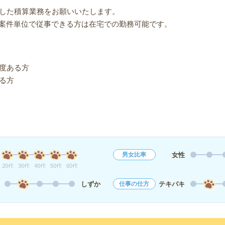
用した積算業務をお願いいたします。
案件単位で従事できる方は在宅での勤務可能です。
程度ある方
ある方
女性
男女比率
20代
30代
40代
50代
60代
しずか
テキパキ
仕事の仕方