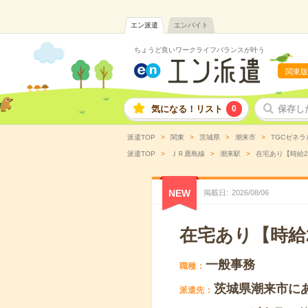
エン派遣
エンバイト
ちょうど良いワークライフバランスが叶う
関東版
気になる！リスト
0
保存し
派遣TOP
関東
茨城県
潮来市
TGCゼネ
派遣TOP
ＪＲ鹿島線
潮来駅
在宅あり【時給2
NEW
掲載日
2026
/
08
/
06
在宅あり【時給2
一般事務
職種
茨城県潮来市に
派遣先