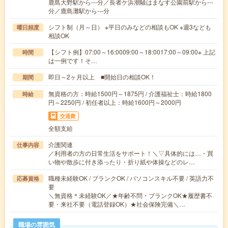
鹿島大野駅から---分／長者ケ浜潮騒はまなす公園前駅から---
分／鹿島灘駅から---分
シフト制（月～日） ※平日のみなどの相談もOK ※週3なども
曜日頻度
相談OK
【シフト例】07:00～16:0009:00～18:0017:00～09:00※ 上記
時間
は一例です！そ…
即日～2ヶ月以上 ■開始日の相談OK！
期間
無資格の方：時給1500円～1875円 / 介護福祉士：時給1800
時給
円～2250円 / 初任者以上：時給1600円～2000円
交通費
全額支給
介護関連
仕事内容
／利用者の方の日常生活をサポート！＼▽具体的には…・買
い物や散歩に付き添ったり・折り紙や体操などのレ…
職種未経験OK / ブランクOK / パソコンスキル不要 / 英語力不
応募資格
要
＼無資格＊未経験OK／★年齢不問・ブランクOK★履歴書不
要・来社不要（電話登録OK）★社会保険完備＼…
職場の雰囲気