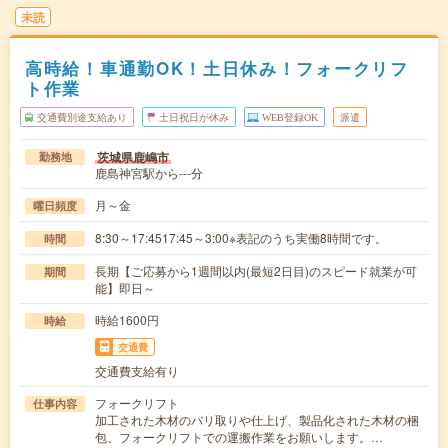
未読
高時給！車通勤OK！土日休み！フォークリフ
ト作業
交通費別途支給あり
土日祝日が休み
WEB登録OK
派遣
茨城県鹿嶋市
勤務地
鹿島神宮駅から---分
月～金
曜日頻度
8:30～17:4517:45～3:00※表記のうち実働8時間です。
時間
長期【ご応募から1週間以内(最短2日目)のスピード就業が可
期間
能】即日～
時給1600円
時給
交通費
交通費支給有り
フォークリフト
仕事内容
加工された木材のバリ取りや仕上げ、製品化された木材の梱
包、フォークリフトでの運搬作業をお願いします。…