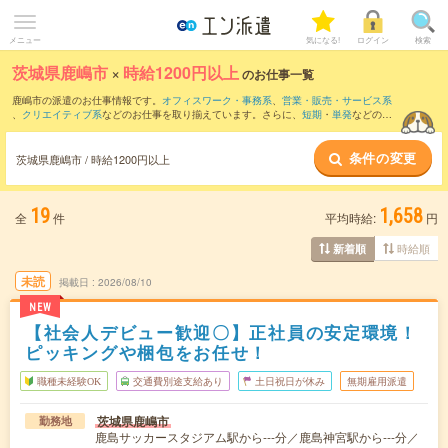
メニュー
気になる!
ログイン
検索
茨城県鹿嶋市
×
時給1200円以上
のお仕事一覧
鹿嶋市の派遣のお仕事情報です。
オフィスワーク・事務系
、
営業・販売・サービス系
、
クリエイティブ系
などのお仕事を取り揃えています。さらに、
短期
・
単発
などの期
間や、
職種未経験OK
などのこだわり条件で絞り込んでいただけます。
条件の変更
茨城県鹿嶋市 / 時給1200円以上
19
1,658
全
件
平均時給:
円
時給順
新着順
未読
掲載日
2026/08/10
NEW
【社会人デビュー歓迎〇】正社員の安定環境！
ピッキングや梱包をお任せ！
職種未経験OK
交通費別途支給あり
土日祝日が休み
無期雇用派遣
茨城県鹿嶋市
勤務地
鹿島サッカースタジアム駅から---分／鹿島神宮駅から---分／