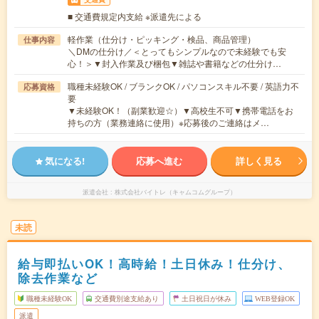
■ 交通費規定内支給 ※派遣先による
軽作業（仕分け・ピッキング・検品、商品管理）
仕事内容
＼DMの仕分け／＜とってもシンプルなので未経験でも安
心！＞▼封入作業及び梱包▼雑誌や書籍などの仕分け…
職種未経験OK / ブランクOK / パソコンスキル不要 / 英語力不
応募資格
要
▼未経験OK！（副業歓迎☆）▼高校生不可▼携帯電話をお
持ちの方（業務連絡に使用）※応募後のご連絡はメ…
気になる!
応募へ進む
詳しく見る
派遣会社
株式会社バイトレ（キャムコムグループ）
未読
給与即払いOK！高時給！土日休み！仕分け、
除去作業など
職種未経験OK
交通費別途支給あり
土日祝日が休み
WEB登録OK
派遣