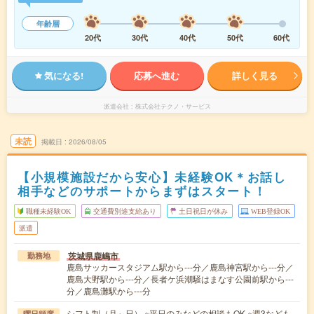
年齢層
20代
30代
40代
50代
60代
気になる!
応募へ進む
詳しく見る
派遣会社
株式会社テクノ・サービス
未読
掲載日
2026/08/05
【小規模施設だから安心】未経験OK＊お話し
相手などのサポートからまずはスタート！
職種未経験OK
交通費別途支給あり
土日祝日が休み
WEB登録OK
派遣
茨城県鹿嶋市
勤務地
鹿島サッカースタジアム駅から---分／鹿島神宮駅から---分／
鹿島大野駅から---分／長者ケ浜潮騒はまなす公園前駅から---
分／鹿島灘駅から---分
シフト制（月～日） ※平日のみなどの相談もOK ※週3なども
曜日頻度