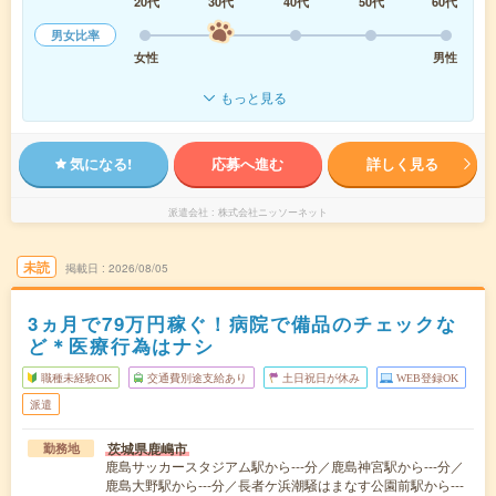
20代
30代
40代
50代
60代
男女比率
女性
男性
もっと見る
気になる!
応募へ進む
詳しく見る
派遣会社
株式会社ニッソーネット
未読
掲載日
2026/08/05
3ヵ月で79万円稼ぐ！病院で備品のチェックな
ど＊医療行為はナシ
職種未経験OK
交通費別途支給あり
土日祝日が休み
WEB登録OK
派遣
茨城県鹿嶋市
勤務地
鹿島サッカースタジアム駅から---分／鹿島神宮駅から---分／
鹿島大野駅から---分／長者ケ浜潮騒はまなす公園前駅から---