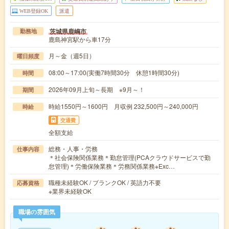
WEB登録OK
派遣
茨城県鹿嶋市
勤務地
鹿島神宮駅から車17分
月～金（週5日）
曜日頻度
08:00～17:00(実働7時間30分 休憩1時間30分)
時間
2026年09月上旬～長期 ※9月～！
期間
時給1550円～1600円 月収例 232,500円～240,000円
時給
交通費
全額支給
総務・人事・労務
仕事内容
＊社会保険関係業務＊勤怠管理(PCAクラウドサービスで勤
怠管理)＊労働保険業務＊労務関係業務※Exc…
職種未経験OK / ブランクOK / 英語力不要
応募資格
※業界未経験OK
職場の雰囲気