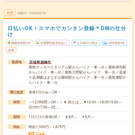
未読
掲載日
2026/08/06
日払いOK！スマホでカンタン登録＊DMの仕分
け
職種未経験OK
交通費別途支給あり
土日祝日が休み
WEB登録OK
派遣
茨城県鹿嶋市
勤務地
鹿島サッカースタジアム駅からバイク・車---分／鹿島神宮駅
からバイク・車---分／鹿島大野駅からバイク・車---分／長者
ケ浜潮騒はまなす公園前駅からバイク・車---分／鹿島灘駅か
らバイク・車---分
単発1日のみ～OK！
曜日頻度
＜1日3時間～OK！＞▼ 例えば… ▼15:00～18:0015:00～
時間
22:0017:00～22:…
1日だけの単発OK！ ＃8月～ ＃9月～
期間
時給1,500円～1,875円
時給
交通費