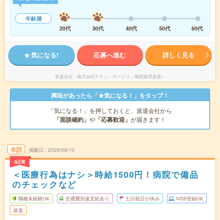
年齢層
20代
30代
40代
50代
60代
気になる!
応募へ進む
詳しく見る
派遣会社
株式会社テクノ・サービス（無期雇用派遣）
興味があったら「★気になる！」をタップ！
「気になる！」を押しておくと、派遣会社から
「面談確約」
や
「応募歓迎」
が届きます！
未読
掲載日
2026/08/10
NEW
＜医療行為はナシ＞時給1500円！病院で備品
のチェックなど
職種未経験OK
交通費別途支給あり
土日祝日が休み
WEB登録OK
派遣