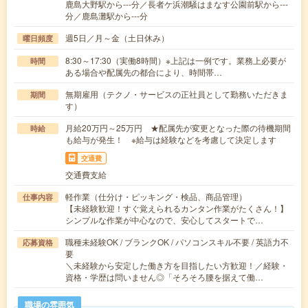
鹿島大野駅から---分／長者ケ浜潮騒はまなす公園前駅から---
分／鹿島灘駅から---分
週5日／月～金（土日休み）
曜日頻度
8:30～17:30（実働8時間）※上記は一例です。業務上必要が
時間
ある場合や配属先の都合により、時間帯…
無期雇用（テクノ・サービスの正社員として勤務いただきま
期間
す）
月給20万円～25万円 ★配属先が変更となった際の待機期間
時給
も給与が発生！ ※給与は経験などを考慮して決定します
交通費
交通費支給
軽作業（仕分け・ピッキング・検品、商品管理）
仕事内容
【未経験歓迎！すぐ覚えられるカンタン作業がたくさん！】
シンプルな作業が中心なので、安心してスタートで…
職種未経験OK / ブランクOK / パソコンスキル不要 / 英語力不
応募資格
要
＼未経験から安定した働き方を目指したい方歓迎！／経験・
資格・学歴は問いません◎「そろそろ腰を据えて働…
職場の雰囲気