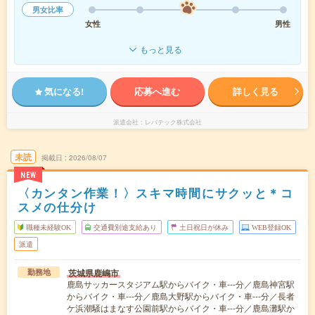
男女比率
女性
男性
もっと見る
気になる!
応募へ進む
詳しく見る
派遣会社
レバテック株式会社
未読
掲載日
2026/08/07
NEW
〈カンタン作業！〉スキマ時間にサクッと＊コ
スメの仕分け
職種未経験OK
交通費別途支給あり
土日祝日が休み
WEB登録OK
派遣
茨城県鹿嶋市
勤務地
鹿島サッカースタジアム駅からバイク・車---分／鹿島神宮駅
からバイク・車---分／鹿島大野駅からバイク・車---分／長者
ケ浜潮騒はまなす公園前駅からバイク・車---分／鹿島灘駅か