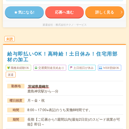
気になる!
応募へ進む
詳しく見る
派遣会社
株式会社テクノ・サービス
未読
給与即払いOK！高時給！土日休み！住宅用部
材の加工
職種未経験OK
交通費別途支給あり
土日祝日が休み
WEB登録OK
派遣
茨城県鹿嶋市
勤務地
鹿島神宮駅から---分
月～金・祝
曜日頻度
8:00～17:00※表記のうち実働8時間です。
時間
長期【ご応募から1週間以内(最短2日目)のスピード就業が可
期間
能】即日～