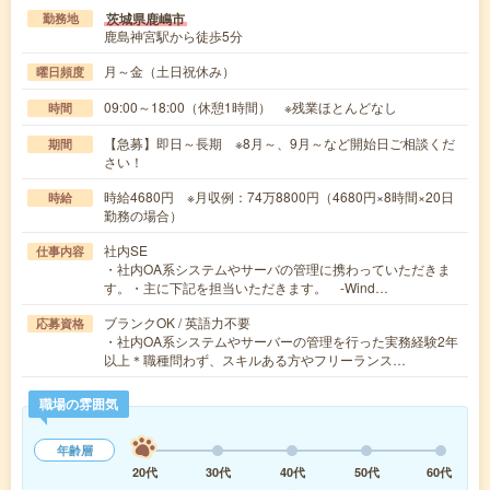
茨城県鹿嶋市
勤務地
鹿島神宮駅から徒歩5分
月～金（土日祝休み）
曜日頻度
09:00～18:00（休憩1時間） ※残業ほとんどなし
時間
【急募】即日～長期 ※8月～、9月～など開始日ご相談くだ
期間
さい！
時給4680円 ※月収例：74万8800円（4680円×8時間×20日
時給
勤務の場合）
社内SE
仕事内容
・社内OA系システムやサーバの管理に携わっていただきま
す。・主に下記を担当いただきます。 -Wind…
ブランクOK / 英語力不要
応募資格
・社内OA系システムやサーバーの管理を行った実務経験2年
以上＊職種問わず、スキルある方やフリーランス…
職場の雰囲気
年齢層
20代
30代
40代
50代
60代