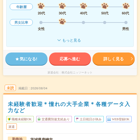
年齢層
20代
30代
40代
50代
60代
男女比率
女性
男性
もっと見る
気になる!
応募へ進む
詳しく見る
派遣会社
株式会社ニッソーネット
未読
掲載日
2026/08/04
未経験者歓迎＊憧れの大手企業＊各種データ入
力など
職種未経験OK
交通費別途支給あり
土日祝日が休み
WEB登録OK
派遣
茨城県鹿嶋市
勤務地