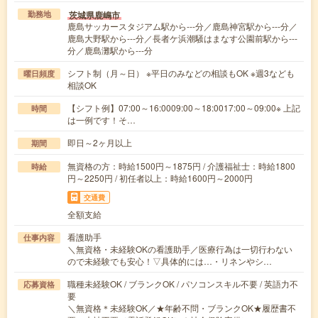
茨城県鹿嶋市
勤務地
鹿島サッカースタジアム駅から---分／鹿島神宮駅から---分／
鹿島大野駅から---分／長者ケ浜潮騒はまなす公園前駅から---
分／鹿島灘駅から---分
シフト制（月～日） ※平日のみなどの相談もOK ※週3なども
曜日頻度
相談OK
【シフト例】07:00～16:0009:00～18:0017:00～09:00※ 上記
時間
は一例です！そ…
即日～2ヶ月以上
期間
無資格の方：時給1500円～1875円 / 介護福祉士：時給1800
時給
円～2250円 / 初任者以上：時給1600円～2000円
交通費
全額支給
看護助手
仕事内容
＼無資格・未経験OKの看護助手／医療行為は一切行わない
ので未経験でも安心！▽具体的には…・リネンやシ…
職種未経験OK / ブランクOK / パソコンスキル不要 / 英語力不
応募資格
要
＼無資格＊未経験OK／★年齢不問・ブランクOK★履歴書不