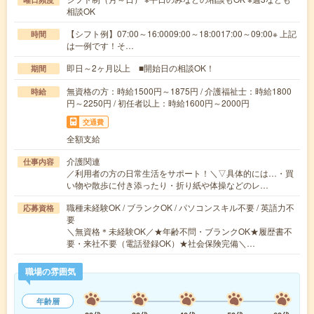
相談OK
【シフト例】07:00～16:0009:00～18:0017:00～09:00※ 上記
時間
は一例です！そ…
即日～2ヶ月以上 ■開始日の相談OK！
期間
無資格の方：時給1500円～1875円 / 介護福祉士：時給1800
時給
円～2250円 / 初任者以上：時給1600円～2000円
交通費
全額支給
介護関連
仕事内容
／利用者の方の日常生活をサポート！＼▽具体的には…・買
い物や散歩に付き添ったり・折り紙や体操などのレ…
職種未経験OK / ブランクOK / パソコンスキル不要 / 英語力不
応募資格
要
＼無資格＊未経験OK／★年齢不問・ブランクOK★履歴書不
要・来社不要（電話登録OK）★社会保険完備＼…
職場の雰囲気
年齢層