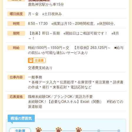
鹿島神宮駅から車15分
月～金 ※土日祝休み
曜日頻度
8:50～17:30 ※残業は月10～20時間程度。※休憩60分。
時間
【急募】即日～長期 ※開始日はご相談可能です！ ※8月
期間
～！
時給1500円～1550円＋交 【月収例】263,125円～ ■給与
時給
の前払いが可能な速払いサービスあり
交通費
交通費支給あり
一般事務
仕事内容
＊各種データ入力＊伝票処理＊在庫管理＊発注業務＊請求書
の作成＊発行＊来客応対＊電話応対など
職種未経験OK / ブランクOK / 英語力不要
応募資格
未経験OK！【必要なOAスキル】Excel（関数） #初めての
派遣歓迎
職場の雰囲気
年齢層