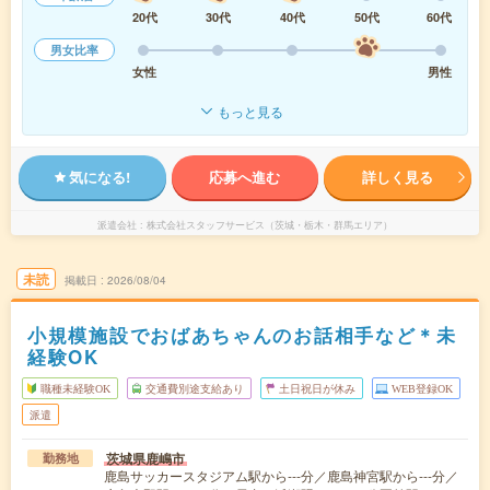
20代
30代
40代
50代
60代
男女比率
女性
男性
もっと見る
気になる!
応募へ進む
詳しく見る
派遣会社
株式会社スタッフサービス（茨城・栃木・群馬エリア）
未読
掲載日
2026/08/04
小規模施設でおばあちゃんのお話相手など＊未
経験OK
職種未経験OK
交通費別途支給あり
土日祝日が休み
WEB登録OK
派遣
茨城県鹿嶋市
勤務地
鹿島サッカースタジアム駅から---分／鹿島神宮駅から---分／