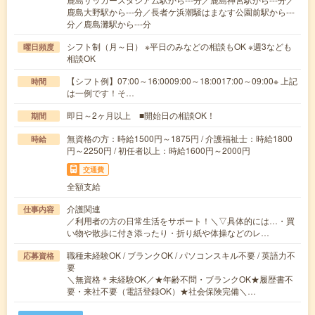
鹿島大野駅から---分／長者ケ浜潮騒はまなす公園前駅から---
分／鹿島灘駅から---分
シフト制（月～日） ※平日のみなどの相談もOK ※週3なども
曜日頻度
相談OK
【シフト例】07:00～16:0009:00～18:0017:00～09:00※ 上記
時間
は一例です！そ…
即日～2ヶ月以上 ■開始日の相談OK！
期間
無資格の方：時給1500円～1875円 / 介護福祉士：時給1800
時給
円～2250円 / 初任者以上：時給1600円～2000円
交通費
全額支給
介護関連
仕事内容
／利用者の方の日常生活をサポート！＼▽具体的には…・買
い物や散歩に付き添ったり・折り紙や体操などのレ…
職種未経験OK / ブランクOK / パソコンスキル不要 / 英語力不
応募資格
要
＼無資格＊未経験OK／★年齢不問・ブランクOK★履歴書不
要・来社不要（電話登録OK）★社会保険完備＼…