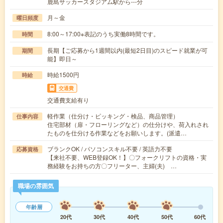
鹿島サッカースタジアム駅から---分
月～金
曜日頻度
8:00～17:00※表記のうち実働8時間です。
時間
長期【ご応募から1週間以内(最短2日目)のスピード就業が可
期間
能】即日～
時給1500円
時給
交通費
交通費支給有り
軽作業（仕分け・ピッキング・検品、商品管理）
仕事内容
住宅部材（扉・フローリングなど）の仕分けや、荷入れされ
たものを仕分ける作業などをお願いします。(派遣…
ブランクOK / パソコンスキル不要 / 英語力不要
応募資格
【来社不要、WEB登録OK！】〇フォークリフトの資格・実
務経験をお持ちの方〇フリーター、主婦(夫) …
職場の雰囲気
年齢層
20代
30代
40代
50代
60代