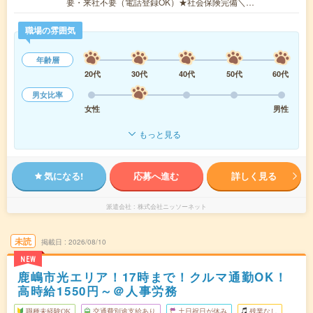
要・来社不要（電話登録OK）★社会保険完備＼…
職場の雰囲気
年齢層
20代
30代
40代
50代
60代
男女比率
女性
男性
もっと見る
気になる!
応募へ進む
詳しく見る
派遣会社
株式会社ニッソーネット
未読
掲載日
2026/08/10
NEW
鹿嶋市光エリア！17時まで！クルマ通勤OK！
高時給1550円～＠人事労務
職種未経験OK
交通費別途支給あり
土日祝日が休み
残業なし