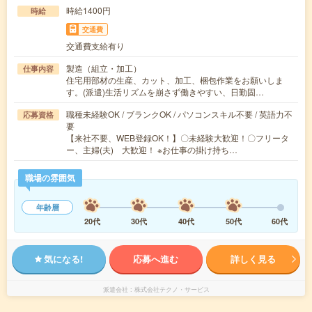
時給1400円
時給
交通費
交通費支給有り
製造（組立・加工）
仕事内容
住宅用部材の生産、カット、加工、梱包作業をお願いしま
す。(派遣)生活リズムを崩さず働きやすい、日勤固…
職種未経験OK / ブランクOK / パソコンスキル不要 / 英語力不
応募資格
要
【来社不要、WEB登録OK！】〇未経験大歓迎！〇フリータ
ー、主婦(夫) 大歓迎！ ※お仕事の掛け持ち…
職場の雰囲気
年齢層
20代
30代
40代
50代
60代
気になる!
応募へ進む
詳しく見る
派遣会社
株式会社テクノ・サービス