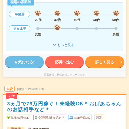
職場の雰囲気
年齢層
20代
30代
40代
50代
60代
男女比率
女性
男性
もっと見る
気になる!
応募へ進む
詳しく見る
派遣会社
株式会社ニッソーネット
未読
掲載日
2026/08/10
NEW
3ヵ月で79万円稼ぐ！未経験OK＊おばあちゃん
のお話相手など＊
職種未経験OK
交通費別途支給あり
WEB登録OK
派遣
勤務地