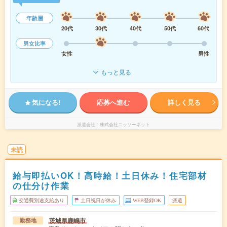
年齢層
20代
30代
40代
50代
60代
男女比率
女性
男性
もっと見る
気になる!
応募へ進む
詳しく見る
派遣会社
株式会社ニッソーネット
未読
給与即払いOK！高時給！土日休み！住宅部材
の仕分け作業
交通費別途支給あり
土日祝日が休み
WEB登録OK
派遣
茨城県鹿嶋市
勤務地