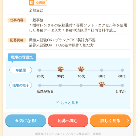
交通費
全額支給
一般事務
仕事内容
＊機材レンタルの依頼受付＊専用ソフト・エクセル等を使用
した各種データ入力＊各種申請処理＊社内資料作成…
職種未経験OK / ブランクOK / 英語力不要
応募資格
業界未経験OK！PCの基本操作可能な方
職場の雰囲気
年齢層
20代
30代
40代
50代
60代
職場の様子
活気がある
しずか
もっと見る
気になる!
応募へ進む
詳しく見る
派遣会社
パーソルテンプスタッフ株式会社 首都圏