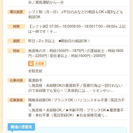
分／鹿島灘駅から---分
シフト制（月～日） ※平日のみなどの相談もOK ※週3なども
曜日頻度
相談OK
【シフト例】07:00～16:0009:00～18:0017:00～09:00※ 上記
時間
は一例です！そ…
即日～2ヶ月以上 ■開始日の相談OK！
期間
無資格の方：時給1500円～1875円 / 介護福祉士：時給1800
時給
円～2250円 / 初任者以上：時給1600円～2000円
交通費
全額支給
看護助手
仕事内容
＼無資格・未経験OKの看護助手／医療行為は一切行わない
ので未経験でも安心！▽具体的には…・リネンやシ…
職種未経験OK / ブランクOK / パソコンスキル不要 / 英語力不
応募資格
要
＼無資格＊未経験OK／★年齢不問・ブランクOK★履歴書不
要・来社不要（電話登録OK）★社会保険完備＼…
職場の雰囲気