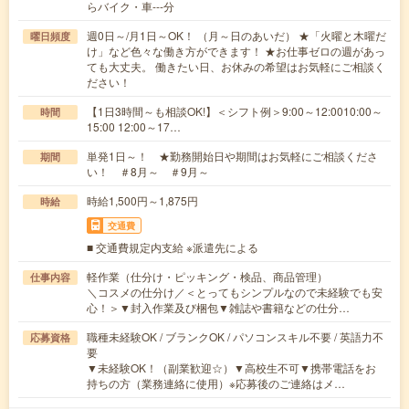
らバイク・車---分
週0日～/月1日～OK！ （月～日のあいだ） ★「火曜と木曜だ
曜日頻度
け」など色々な働き方ができます！ ★お仕事ゼロの週があっ
ても大丈夫。 働きたい日、お休みの希望はお気軽にご相談く
ださい！
【1日3時間～も相談OK!】＜シフト例＞9:00～12:0010:00～
時間
15:00 12:00～17…
単発1日～！ ★勤務開始日や期間はお気軽にご相談くださ
期間
い！ ＃8月～ ＃9月～
時給1,500円～1,875円
時給
交通費
■ 交通費規定内支給 ※派遣先による
軽作業（仕分け・ピッキング・検品、商品管理）
仕事内容
＼コスメの仕分け／＜とってもシンプルなので未経験でも安
心！＞▼封入作業及び梱包▼雑誌や書籍などの仕分…
職種未経験OK / ブランクOK / パソコンスキル不要 / 英語力不
応募資格
要
▼未経験OK！（副業歓迎☆）▼高校生不可▼携帯電話をお
持ちの方（業務連絡に使用）※応募後のご連絡はメ…