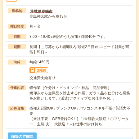
茨城県鹿嶋市
勤務地
鹿島神宮駅から車13分
月～金
曜日頻度
8:00～16:40※表記のうち実働7時間40分です。
時間
長期【ご応募から1週間以内(最短2日目)のスピード就業が可
期間
能】即日～
時給1450円
時給
交通費
交通費支給有り
軽作業（仕分け・ピッキング・検品、商品管理）
仕事内容
焼却灰から金属品を除去する作業、ガラス品を仕分ける業務
をお願いします。(派遣)アクティブなお仕事をお…
職種未経験OK / ブランクOK / パソコンスキル不要 / 英語力不
応募資格
要
【来社不要、WEB登録OK！】〇未経験大歓迎！〇フリータ
ー、主婦(夫) 大歓迎！ ※お仕事の掛け持ち…
職場の雰囲気