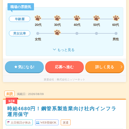
職場の雰囲気
年齢層
20代
30代
40代
50代
60代
男女比率
女性
男性
もっと見る
気になる!
応募へ進む
詳しく見る
派遣会社
株式会社ニッソーネット
未読
掲載日
2026/08/09
NEW
時給4680円！鋼管系製造業向け社内インフラ
運用保守
土日祝日が休み
WEB登録OK
派遣