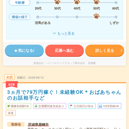
年齢層
20代
30代
40代
50代
60代
職場の様子
活気がある
しずか
もっと見る
気になる!
応募へ進む
詳しく見る
派遣会社
パーソルテンプスタッフ株式会社 首都圏
未読
掲載日
2026/08/10
NEW
3ヵ月で79万円稼ぐ！未経験OK＊おばあちゃん
のお話相手など
職種未経験OK
交通費別途支給あり
土日祝日が休み
WEB登録OK
派遣
茨城県鹿嶋市
勤務地
鹿島サッカースタジアム駅から---分／鹿島神宮駅から---分／