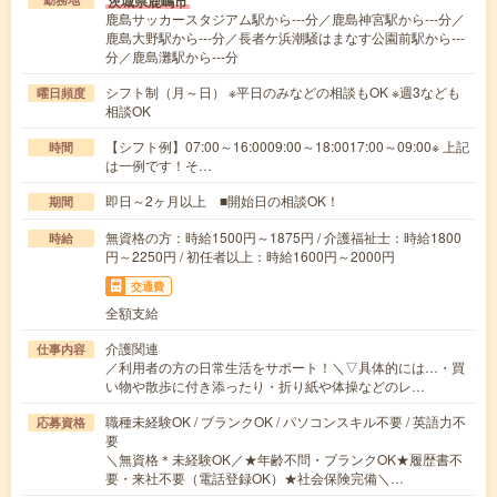
茨城県鹿嶋市
鹿島サッカースタジアム駅から---分／鹿島神宮駅から---分／
鹿島大野駅から---分／長者ケ浜潮騒はまなす公園前駅から---
分／鹿島灘駅から---分
シフト制（月～日） ※平日のみなどの相談もOK ※週3なども
曜日頻度
相談OK
【シフト例】07:00～16:0009:00～18:0017:00～09:00※ 上記
時間
は一例です！そ…
即日～2ヶ月以上 ■開始日の相談OK！
期間
無資格の方：時給1500円～1875円 / 介護福祉士：時給1800
時給
円～2250円 / 初任者以上：時給1600円～2000円
交通費
全額支給
介護関連
仕事内容
／利用者の方の日常生活をサポート！＼▽具体的には…・買
い物や散歩に付き添ったり・折り紙や体操などのレ…
職種未経験OK / ブランクOK / パソコンスキル不要 / 英語力不
応募資格
要
＼無資格＊未経験OK／★年齢不問・ブランクOK★履歴書不
要・来社不要（電話登録OK）★社会保険完備＼…