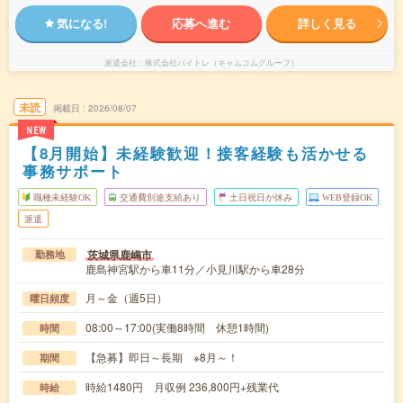
気になる!
応募へ進む
詳しく見る
派遣会社
株式会社バイトレ（キャムコムグループ）
未読
掲載日
2026/08/07
NEW
【8月開始】未経験歓迎！接客経験も活かせる
事務サポート
職種未経験OK
交通費別途支給あり
土日祝日が休み
WEB登録OK
派遣
茨城県鹿嶋市
勤務地
鹿島神宮駅から車11分／小見川駅から車28分
月～金（週5日）
曜日頻度
08:00～17:00(実働8時間 休憩1時間)
時間
【急募】即日～長期 ※8月～！
期間
時給1480円 月収例 236,800円+残業代
時給