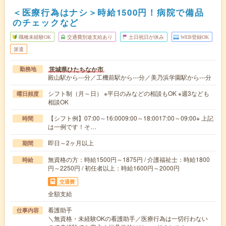
＜医療行為はナシ＞時給1500円！病院で備品
のチェックなど
職種未経験OK
交通費別途支給あり
土日祝日が休み
WEB登録OK
派遣
茨城県ひたちなか市
勤務地
殿山駅から---分／工機前駅から---分／美乃浜学園駅から---分
シフト制（月～日） ※平日のみなどの相談もOK ※週3なども
曜日頻度
相談OK
【シフト例】07:00～16:0009:00～18:0017:00～09:00※ 上記
時間
は一例です！そ…
即日～2ヶ月以上
期間
無資格の方：時給1500円～1875円 / 介護福祉士：時給1800
時給
円～2250円 / 初任者以上：時給1600円～2000円
交通費
全額支給
看護助手
仕事内容
＼無資格・未経験OKの看護助手／医療行為は一切行わない