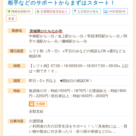
相手などのサポートからまずはスタート！
職種未経験OK
交通費別途支給あり
土日祝日が休み
WEB登録OK
派遣
茨城県ひたちなか市
勤務地
中根駅から---分／金上駅から---分／常陸津田駅から---分／阿
字ケ浦駅から---分／磯崎駅から---分
シフト制（月～日） ※平日のみなどの相談もOK ※週3なども
曜日頻度
相談OK
【シフト例】07:00～16:0009:00～18:0017:00～09:00※ 上記
時間
は一例です！そ…
即日～2ヶ月以上 ■開始日の相談OK！
期間
無資格の方：時給1500円～1875円 / 介護福祉士：時給1800
時給
円～2250円 / 初任者以上：時給1600円～2000円
交通費
全額支給
介護関連
仕事内容
／利用者の方の日常生活をサポート！＼▽具体的には…・買
い物や散歩に付き添ったり・折り紙や体操などのレ…