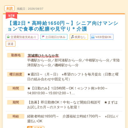
未読
掲載日
2026/08/07
NEW
【週2日＊高時給1650円～】シニア向けマンシ
ョンで食事の配膳や見守り＊介護
交通費別途支給あり
土日祝日が休み
残業なし
WEB登録OK
派遣
茨城県ひたちなか市
勤務地
平磯駅から---分／那珂湊駅から---分／中根駅から---分／常陸
津田駅から---分／磯崎駅から---分
★週2日～（月～日） ※希望のシフトを毎月提出（日数と曜
曜日頻度
日の組み合わせや固定も可）
★【日勤のみ】1日5時間～OK！≪シフト例≫9:00～
時間
14:0010:00～15:0012:00～1…
【急募】即日勤務OK！中旬～など開始日相談可 ★まずは
期間
お試し2カ月～のスタートも歓迎！
経験者時給1650円～ 介護福祉士時給1700円～ ※日払い/
時給
週払いOK