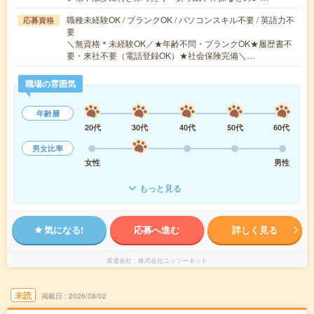
職種未経験OK / ブランクOK / パソコンスキル不要 / 英語力不
応募資格
要
＼無資格＊未経験OK／★年齢不問・ブランクOK★履歴書不
要・来社不要（電話登録OK）★社会保険完備＼…
職場の雰囲気
年齢層
20代
30代
40代
50代
60代
男女比率
女性
男性
もっと見る
気になる!
応募へ進む
詳しく見る
派遣会社
株式会社ニッソーネット
未読
掲載日
2026/08/02