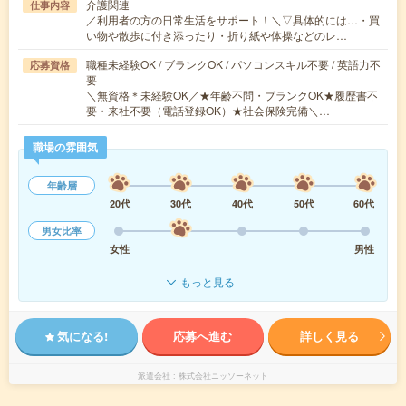
介護関連
仕事内容
／利用者の方の日常生活をサポート！＼▽具体的には…・買
い物や散歩に付き添ったり・折り紙や体操などのレ…
職種未経験OK / ブランクOK / パソコンスキル不要 / 英語力不
応募資格
要
＼無資格＊未経験OK／★年齢不問・ブランクOK★履歴書不
要・来社不要（電話登録OK）★社会保険完備＼…
職場の雰囲気
年齢層
20代
30代
40代
50代
60代
男女比率
女性
男性
もっと見る
気になる!
応募へ進む
詳しく見る
派遣会社
株式会社ニッソーネット