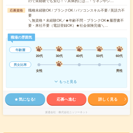
ので未経験でも安心！▽具体的には…・リネンやシ…
職種未経験OK / ブランクOK / パソコンスキル不要 / 英語力不
応募資格
要
＼無資格＊未経験OK／★年齢不問・ブランクOK★履歴書不
要・来社不要（電話登録OK）★社会保険完備＼…
職場の雰囲気
年齢層
20代
30代
40代
50代
60代
男女比率
女性
男性
もっと見る
気になる!
応募へ進む
詳しく見る
派遣会社
株式会社ニッソーネット