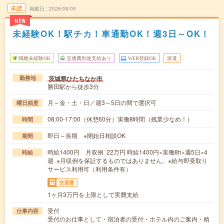
未読
掲載日
2026/08/05
NEW
未経験OK！駅チカ！車通勤OK！週3日～OK！
職種未経験OK
交通費別途支給あり
WEB登録OK
派遣
茨城県ひたちなか市
勤務地
勝田駅から徒歩3分
月～金・土・日／週3～5日の間で選択可
曜日頻度
08:00-17:00（休憩60分）実働8時間（残業少なめ！）
時間
即日～長期 ※開始日相談OK
期間
時給1400円 月収例 22万円 時給1400円×実働8h×週5日×4
時給
週 ※月収例を保証するものではありません。※給与即受取り
サービス利用可（利用条件有）
交通費
1ヶ月3万円を上限として実費支給
受付
仕事内容
受付のお仕事として・宿泊者の受付・ホテル内のご案内・精