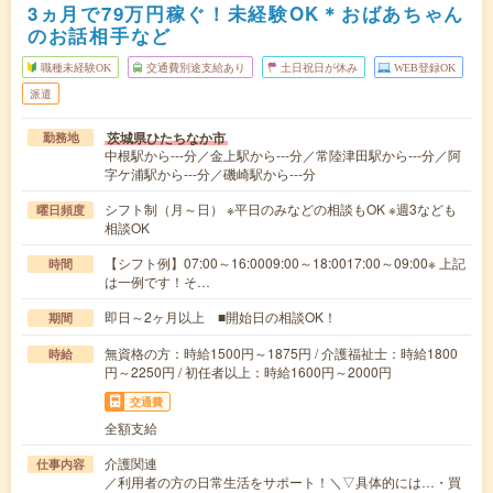
3ヵ月で79万円稼ぐ！未経験OK＊おばあちゃん
のお話相手など
職種未経験OK
交通費別途支給あり
土日祝日が休み
WEB登録OK
派遣
茨城県ひたちなか市
勤務地
中根駅から---分／金上駅から---分／常陸津田駅から---分／阿
字ケ浦駅から---分／磯崎駅から---分
シフト制（月～日） ※平日のみなどの相談もOK ※週3なども
曜日頻度
相談OK
【シフト例】07:00～16:0009:00～18:0017:00～09:00※ 上記
時間
は一例です！そ…
即日～2ヶ月以上 ■開始日の相談OK！
期間
無資格の方：時給1500円～1875円 / 介護福祉士：時給1800
時給
円～2250円 / 初任者以上：時給1600円～2000円
交通費
全額支給
介護関連
仕事内容
／利用者の方の日常生活をサポート！＼▽具体的には…・買