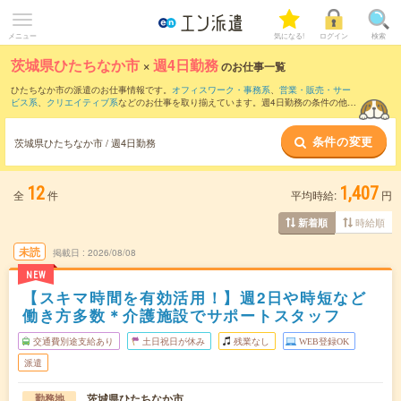
メニュー
気になる!
ログイン
検索
茨城県ひたちなか市
×
週4日勤務
のお仕事一覧
ひたちなか市の派遣のお仕事情報です。
オフィスワーク・事務系
、
営業・販売・サー
ビス系
、
クリエイティブ系
などのお仕事を取り揃えています。週4日勤務の条件の他
に、
交通費別途支給あり
、
職種未経験OK
、
友だちと一緒の応募OK
などのこだわり条
件も取り揃えています。
条件の変更
茨城県ひたちなか市 / 週4日勤務
12
1,407
全
件
平均時給:
円
時給順
新着順
未読
掲載日
2026/08/08
NEW
【スキマ時間を有効活用！】週2日や時短など
働き方多数＊介護施設でサポートスタッフ
交通費別途支給あり
土日祝日が休み
残業なし
WEB登録OK
派遣
茨城県ひたちなか市
勤務地