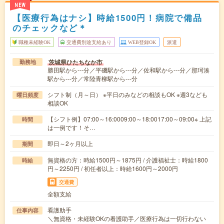
NEW
【医療行為はナシ】時給1500円！病院で備品
のチェックなど＊
職種未経験OK
交通費別途支給あり
WEB登録OK
派遣
茨城県ひたちなか市
勤務地
勝田駅から---分／平磯駅から---分／佐和駅から---分／那珂湊
駅から---分／常陸青柳駅から---分
シフト制（月～日） ※平日のみなどの相談もOK ※週3なども
曜日頻度
相談OK
【シフト例】07:00～16:0009:00～18:0017:00～09:00※ 上記
時間
は一例です！そ…
即日～2ヶ月以上
期間
無資格の方：時給1500円～1875円 / 介護福祉士：時給1800
時給
円～2250円 / 初任者以上：時給1600円～2000円
交通費
全額支給
看護助手
仕事内容
＼無資格・未経験OKの看護助手／医療行為は一切行わない