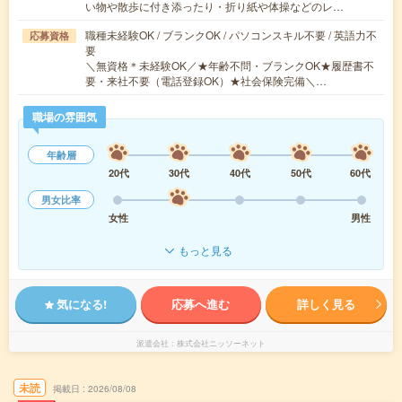
い物や散歩に付き添ったり・折り紙や体操などのレ…
職種未経験OK / ブランクOK / パソコンスキル不要 / 英語力不
応募資格
要
＼無資格＊未経験OK／★年齢不問・ブランクOK★履歴書不
要・来社不要（電話登録OK）★社会保険完備＼…
職場の雰囲気
年齢層
20代
30代
40代
50代
60代
男女比率
女性
男性
もっと見る
気になる!
応募へ進む
詳しく見る
派遣会社
株式会社ニッソーネット
未読
掲載日
2026/08/08