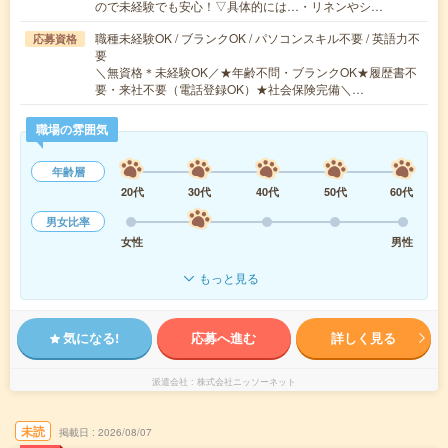
ので未経験でも安心！▽具体的には…・リネンやシ…
職種未経験OK / ブランクOK / パソコンスキル不要 / 英語力不
応募資格
要
＼無資格＊未経験OK／★年齢不問・ブランクOK★履歴書不
要・来社不要（電話登録OK）★社会保険完備＼…
職場の雰囲気
年齢層
20代
30代
40代
50代
60代
男女比率
女性
男性
もっと見る
気になる!
応募へ進む
詳しく見る
派遣会社
株式会社ニッソーネット
未読
掲載日
2026/08/07