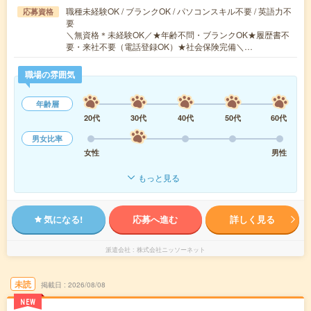
職種未経験OK / ブランクOK / パソコンスキル不要 / 英語力不
応募資格
要
＼無資格＊未経験OK／★年齢不問・ブランクOK★履歴書不
要・来社不要（電話登録OK）★社会保険完備＼…
職場の雰囲気
年齢層
20代
30代
40代
50代
60代
男女比率
女性
男性
もっと見る
気になる!
応募へ進む
詳しく見る
派遣会社
株式会社ニッソーネット
未読
掲載日
2026/08/08
NEW