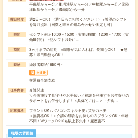
平磯駅から---分／那珂湊駅から---分／中根駅から---分／常陸
津田駅から---分／磯崎駅から---分
週2日～OK！（週1日もご相談ください！） ※希望のシフト
曜日頻度
を毎月提出（日数と曜日の組み合わせや固定も可）
≪シフト例≫10:00～15:00（実働5時間）12:00～17:00（実
時間
働5時間）上記シフト以外に…
3ヵ月までの短期 ※職場が気に入れば、長期もOK！ ★急
期間
募！即日勤務もOK！
経験者時給1650円～
時給
交通費
交通費全額支給
介護関連
仕事内容
＼介護施設で見守りやお手伝い／施設を利用するお年寄りの
サポートをお任せします！＜具体的には…＞・夕食…
ブランクOK / パソコンスキル不要 / 英語力不要
応募資格
＜無資格OK！＞介護の経験をお持ちの方ブランクOK・年齢
不問！WワークOK10名以上募集中！履歴書不…
職場の雰囲気