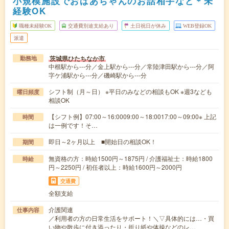
小規模施設でおばあちゃんのお話相手など＊未
経験OK
職種未経験OK
交通費別途支給あり
土日祝日が休み
WEB登録OK
派遣
茨城県ひたちなか市
勤務地
中根駅から---分／金上駅から---分／常陸津田駅から---分／阿
字ケ浦駅から---分／磯崎駅から---分
シフト制（月～日） ※平日のみなどの相談もOK ※週3なども
曜日頻度
相談OK
【シフト例】07:00～16:0009:00～18:0017:00～09:00※ 上記
時間
は一例です！そ…
即日～2ヶ月以上 ■開始日の相談OK！
期間
無資格の方：時給1500円～1875円 / 介護福祉士：時給1800
時給
円～2250円 / 初任者以上：時給1600円～2000円
交通費
全額支給
介護関連
仕事内容
／利用者の方の日常生活をサポート！＼▽具体的には…・買
い物や散歩に付き添ったり・折り紙や体操などのレ…