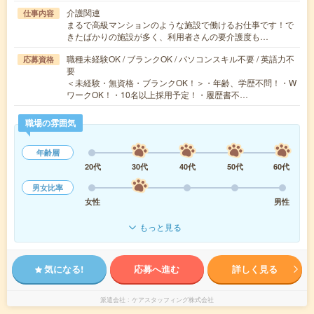
介護関連
仕事内容
まるで高級マンションのような施設で働けるお仕事です！で
きたばかりの施設が多く、利用者さんの要介護度も…
職種未経験OK / ブランクOK / パソコンスキル不要 / 英語力不
応募資格
要
＜未経験・無資格・ブランクOK！＞・年齢、学歴不問！・W
ワークOK！・10名以上採用予定！・履歴書不…
職場の雰囲気
年齢層
20代
30代
40代
50代
60代
男女比率
女性
男性
もっと見る
気になる!
応募へ進む
詳しく見る
派遣会社
ケアスタッフィング株式会社