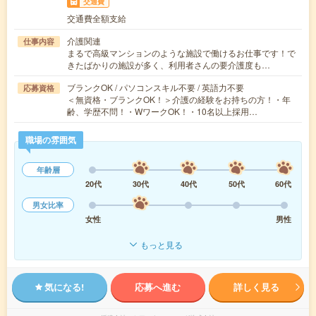
交通費
交通費全額支給
介護関連
仕事内容
まるで高級マンションのような施設で働けるお仕事です！で
きたばかりの施設が多く、利用者さんの要介護度も…
ブランクOK / パソコンスキル不要 / 英語力不要
応募資格
＜無資格・ブランクOK！＞介護の経験をお持ちの方！・年
齢、学歴不問！・WワークOK！・10名以上採用…
職場の雰囲気
年齢層
20代
30代
40代
50代
60代
男女比率
女性
男性
もっと見る
気になる!
応募へ進む
詳しく見る