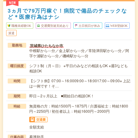
NEW
3ヵ月で79万円稼ぐ！病院で備品のチェックな
ど＊医療行為はナシ
職種未経験OK
交通費別途支給あり
土日祝日が休み
WEB登録OK
派遣
茨城県ひたちなか市
勤務地
中根駅から---分／金上駅から---分／常陸津田駅から---分／阿
字ケ浦駅から---分／磯崎駅から---分
シフト制（月～日） ※平日のみなどの相談もOK ※週3なども
曜日頻度
相談OK
【シフト例】07:00～16:0009:00～18:0017:00～09:00※ 上記
時間
は一例です！そ…
即日～2ヶ月以上 ■開始日の相談OK！
期間
無資格の方：時給1500円～1875円 / 介護福祉士：時給1800
時給
円～2250円 / 初任者以上：時給1600円～2000円
交通費
全額支給
看護助手
仕事内容