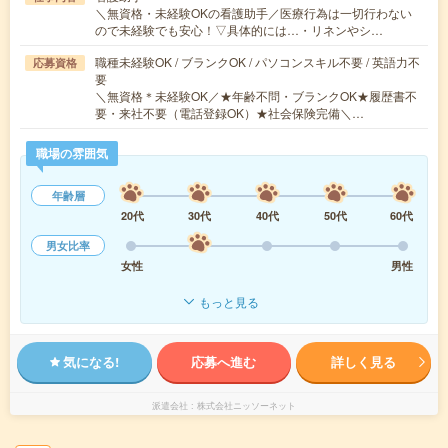
＼無資格・未経験OKの看護助手／医療行為は一切行わない
ので未経験でも安心！▽具体的には…・リネンやシ…
職種未経験OK / ブランクOK / パソコンスキル不要 / 英語力不
応募資格
要
＼無資格＊未経験OK／★年齢不問・ブランクOK★履歴書不
要・来社不要（電話登録OK）★社会保険完備＼…
職場の雰囲気
年齢層
20代
30代
40代
50代
60代
男女比率
女性
男性
もっと見る
気になる!
応募へ進む
詳しく見る
派遣会社
株式会社ニッソーネット