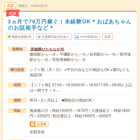
未読
掲載日
2026/08/05
NEW
3ヵ月で79万円稼ぐ！未経験OK＊おばあちゃん
のお話相手など＊
職種未経験OK
交通費別途支給あり
WEB登録OK
派遣
茨城県ひたちなか市
勤務地
勝田駅から---分／平磯駅から---分／佐和駅から---分／那珂湊
駅から---分／常陸青柳駅から---分
シフト制（月～日） ※平日のみなどの相談もOK ※週3なども
曜日頻度
相談OK
【シフト例】07:00～16:0009:00～18:0017:00～09:00※ 上記
時間
は一例です！そ…
即日～2ヶ月以上 ■開始日の相談OK！
期間
無資格の方：時給1500円～1875円 / 介護福祉士：時給1800
時給
円～2250円 / 初任者以上：時給1600円～2000円
交通費
全額支給