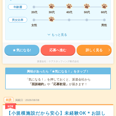
年齢層
20代
30代
40代
50代
60代
男女比率
女性
男性
もっと見る
気になる!
応募へ進む
詳しく見る
派遣会社
ケアスタッフィング株式会社
興味があったら「★気になる！」をタップ！
「気になる！」を押しておくと、派遣会社から
「面談確約」
や
「応募歓迎」
が届きます！
未読
掲載日
2026/08/08
NEW
【小規模施設だから安心】未経験OK＊お話し