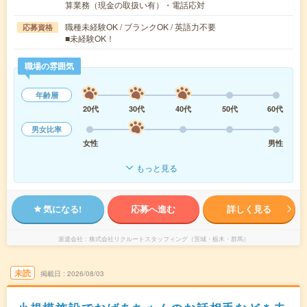
算業務（現金の取扱い有）・電話応対
職種未経験OK / ブランクOK / 英語力不要
応募資格
■未経験OK！
職場の雰囲気
年齢層
20代
30代
40代
50代
60代
男女比率
女性
男性
もっと見る
気になる!
応募へ進む
詳しく見る
派遣会社
株式会社リクルートスタッフィング（茨城・栃木・群馬）
未読
掲載日
2026/08/03