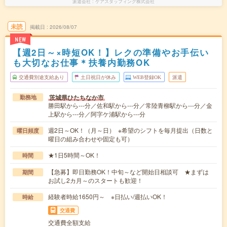
派遣会社
ケアスタッフィング株式会社
未読
掲載日
2026/08/07
NEW
【週2日～×時短OK！】レクの準備やお手伝い
も大切なお仕事＊扶養内勤務OK
交通費別途支給あり
土日祝日が休み
WEB登録OK
派遣
茨城県ひたちなか市
勤務地
勝田駅から---分／佐和駅から---分／常陸青柳駅から---分／金
上駅から---分／阿字ケ浦駅から---分
週2日～OK！（月～日） ※希望のシフトを毎月提出（日数と
曜日頻度
曜日の組み合わせや固定も可）
★1日5時間～OK！
時間
【急募】即日勤務OK！中旬～など開始日相談可 ★まずは
期間
お試し2カ月～のスタートも歓迎！
経験者時給1650円～ ※日払い/週払いOK！
時給
交通費
交通費全額支給