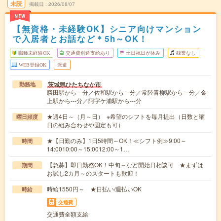
未読
掲載日
2026/08/07
NEW
【無資格・未経験OK】シニア向けマンション
で入居者とお話など＊5h～OK！
職種未経験OK
交通費別途支給あり
土日祝日が休み
残業なし
WEB登録OK
派遣
茨城県ひたちなか市
勤務地
勝田駅から---分／佐和駅から---分／常陸青柳駅から---分／金
上駅から---分／阿字ケ浦駅から---分
★週4日～（月～日） ※希望のシフトを毎月提出（日数と曜
曜日頻度
日の組み合わせや固定も可）
★【日勤のみ】1日5時間～OK！≪シフト例≫9:00～
時間
14:0010:00～15:0012:00～1…
【急募】即日勤務OK！中旬～など開始日相談可 ★まずは
期間
お試し2カ月～のスタートも歓迎！
時給1550円～ ★日払い/週払いOK
時給
交通費
交通費全額支給