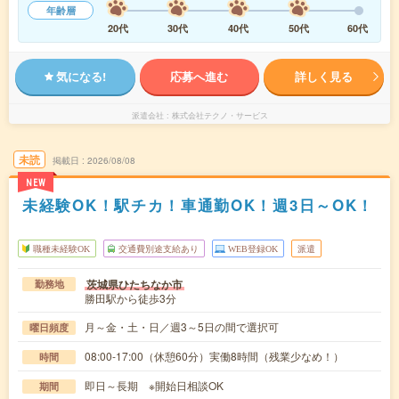
年齢層
20代
30代
40代
50代
60代
気になる!
応募へ進む
詳しく見る
派遣会社
株式会社テクノ・サービス
未読
掲載日
2026/08/08
NEW
未経験OK！駅チカ！車通勤OK！週3日～OK！
職種未経験OK
交通費別途支給あり
WEB登録OK
派遣
茨城県ひたちなか市
勤務地
勝田駅から徒歩3分
月～金・土・日／週3～5日の間で選択可
曜日頻度
08:00-17:00（休憩60分）実働8時間（残業少なめ！）
時間
即日～長期 ※開始日相談OK
期間