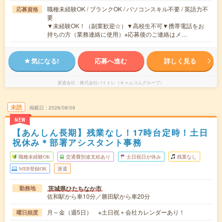
職種未経験OK / ブランクOK / パソコンスキル不要 / 英語力不
応募資格
要
▼未経験OK！（副業歓迎☆）▼高校生不可▼携帯電話をお
持ちの方（業務連絡に使用）※応募後のご連絡はメ…
気になる!
応募へ進む
詳しく見る
派遣会社
株式会社バイトレ（キャムコムグループ）
未読
掲載日
2026/08/09
NEW
【あんしん長期】残業なし！17時台定時！土日
祝休み＊部署アシスタント事務
職種未経験OK
交通費別途支給あり
土日祝日が休み
残業なし
WEB登録OK
派遣
茨城県ひたちなか市
勤務地
佐和駅から車10分／勝田駅から車20分
月～金（週5日） ※土日祝＋会社カレンダーあり！
曜日頻度