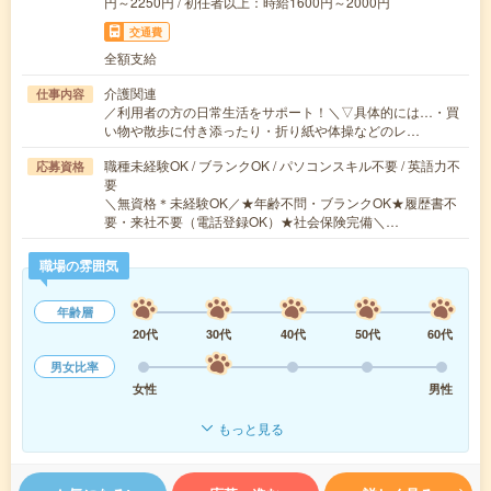
円～2250円 / 初任者以上：時給1600円～2000円
交通費
全額支給
介護関連
仕事内容
／利用者の方の日常生活をサポート！＼▽具体的には…・買
い物や散歩に付き添ったり・折り紙や体操などのレ…
職種未経験OK / ブランクOK / パソコンスキル不要 / 英語力不
応募資格
要
＼無資格＊未経験OK／★年齢不問・ブランクOK★履歴書不
要・来社不要（電話登録OK）★社会保険完備＼…
職場の雰囲気
年齢層
20代
30代
40代
50代
60代
男女比率
女性
男性
もっと見る