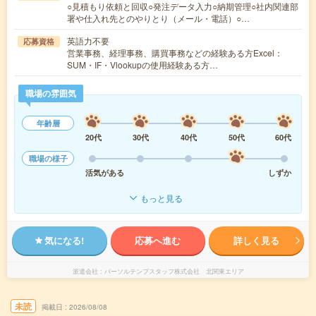
○見積もり依頼と回収○発注データ入力○納期管理○社内関連部
署や仕入れ先とのやりとり（メール・電話）○…
英語力不要
応募資格
営業事務、経理事務、購買事務などの経験ある方Excel：
SUM・IF・Vlookupの使用経験ある方…
職場の雰囲気
年齢層
20代
30代
40代
50代
60代
職場の様子
活気がある
しずか
もっと見る
気になる!
応募へ進む
詳しく見る
派遣会社
パーソルテンプスタッフ株式会社 北関東エリア
未読
掲載日
2026/08/08