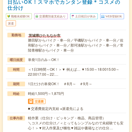
日払いOK！スマホでカンタン登録＊コスメの
仕分け
職種未経験OK
交通費別途支給あり
土日祝日が休み
WEB登録OK
派遣
茨城県ひたちなか市
勤務地
勝田駅からバイク・車---分／平磯駅からバイク・車---分／佐
和駅からバイク・車---分／那珂湊駅からバイク・車---分／常
陸青柳駅からバイク・車---分
単発1日のみ～OK！
曜日頻度
＜1日3時間～OK！＞▼ 例えば… ▼15:00～18:0015:00～
時間
22:0017:00～22:…
1日だけの単発OK！ ＃8月～ ＃9月～
期間
時給1,500円～1,875円
時給
交通費
■ 交通費規定内支給 ※派遣先による
軽作業（仕分け・ピッキング・検品、商品管理）
仕事内容
＼コスメの仕分け／＜とってもシンプルなので未経験でも安
心！＞▼封入作業及び梱包▼雑誌や書籍などの仕分…