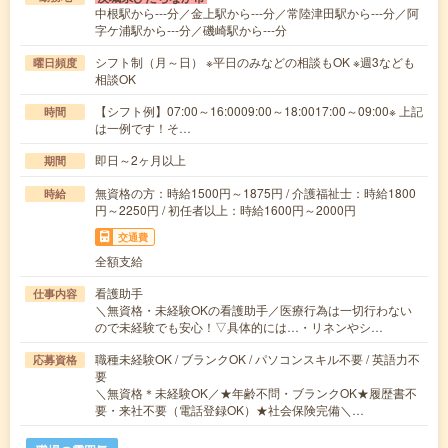
中根駅から---分／金上駅から---分／常陸津田駅から---分／阿
字ケ浦駅から---分／磯崎駅から---分
シフト制（月～日） ※平日のみなどの相談もOK ※週3なども
曜日頻度
相談OK
【シフト例】07:00～16:0009:00～18:0017:00～09:00※ 上記
時間
は一例です！そ…
即日～2ヶ月以上
期間
無資格の方：時給1500円～1875円 / 介護福祉士：時給1800
時給
円～2250円 / 初任者以上：時給1600円～2000円
交通費
全額支給
看護助手
仕事内容
＼無資格・未経験OKの看護助手／医療行為は一切行わない
ので未経験でも安心！▽具体的には…・リネンやシ…
職種未経験OK / ブランクOK / パソコンスキル不要 / 英語力不
応募資格
要
＼無資格＊未経験OK／★年齢不問・ブランクOK★履歴書不
要・来社不要（電話登録OK）★社会保険完備＼…