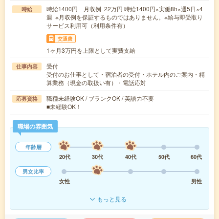
時給1400円 月収例 22万円 時給1400円×実働8h×週5日×4
時給
週 ※月収例を保証するものではありません。※給与即受取り
サービス利用可（利用条件有）
交通費
1ヶ月3万円を上限として実費支給
受付
仕事内容
受付のお仕事として・宿泊者の受付・ホテル内のご案内・精
算業務（現金の取扱い有）・電話応対
職種未経験OK / ブランクOK / 英語力不要
応募資格
■未経験OK！
職場の雰囲気
年齢層
20代
30代
40代
50代
60代
男女比率
女性
男性
もっと見る