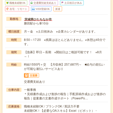
職種未経験OK
交通費別途支給あり
土日祝日が休み
在宅・リモート
WEB登録OK
派遣
茨城県ひたちなか市
勤務地
勝田駅から車10分
月～金 ※土日祝休み ※企業カレンダーがあります。
曜日頻度
8:50～17:20 ※残業はほとんどありません。※休憩は45分で
時間
す。
【急募】即日～長期 ※開始日はご相談可能です！ ※8月
期間
～！
時給1550円＋交 【月収例】257,687円～ ■給与の前払い
時給
が可能な速払いサービスあり
交通費
交通費支給あり
一般事務
仕事内容
＊見積書作成および進捗の報告｜手配原稿作成および進捗の
報告｜提案書の文書作成サポート（PowerPo…
職種未経験OK / ブランクOK / 英語力不要
応募資格
未経験OK！【必要なOAスキル】Excel（ピボット）・