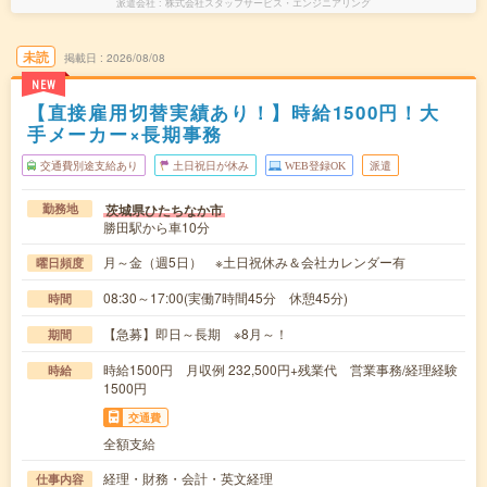
派遣会社
株式会社スタッフサービス・エンジニアリング
未読
掲載日
2026/08/08
NEW
【直接雇用切替実績あり！】時給1500円！大
手メーカー×長期事務
交通費別途支給あり
土日祝日が休み
WEB登録OK
派遣
茨城県ひたちなか市
勤務地
勝田駅から車10分
月～金（週5日） ※土日祝休み＆会社カレンダー有
曜日頻度
08:30～17:00(実働7時間45分 休憩45分)
時間
【急募】即日～長期 ※8月～！
期間
時給1500円 月収例 232,500円+残業代 営業事務/経理経験
時給
1500円
交通費
全額支給
経理・財務・会計・英文経理
仕事内容