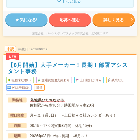
もっと見る
気になる!
応募へ進む
詳しく見る
派遣会社
パーソルテンプスタッフ株式会社 北関東エリア
未読
掲載日
2026/08/09
NEW
【8月開始】大手メーカー！長期！部署アシス
タント事務
職種未経験OK
交通費別途支給あり
土日祝日が休み
残業なし
WEB登録OK
派遣
茨城県ひたちなか市
勤務地
佐和駅から車10分／勝田駅から車20分
月～金（週5日） ※土日祝＋会社カレンダーあり！
曜日頻度
08:15～17:00(実働8時間 休憩45分)
時間
2026年08月中旬～長期 ※8月～！
期間