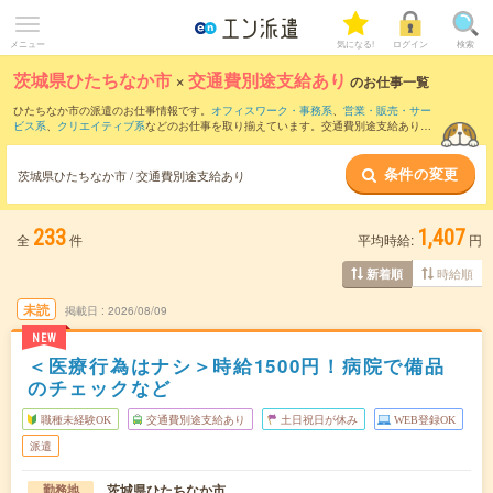
メニュー
気になる!
ログイン
検索
茨城県ひたちなか市
×
交通費別途支給あり
のお仕事一覧
ひたちなか市の派遣のお仕事情報です。
オフィスワーク・事務系
、
営業・販売・サー
ビス系
、
クリエイティブ系
などのお仕事を取り揃えています。交通費別途支給ありの
条件の他に、
職種未経験OK
、
友だちと一緒の応募OK
、
残業なし
などのこだわり条件
も取り揃えています。
条件の変更
茨城県ひたちなか市 / 交通費別途支給あり
233
1,407
全
件
平均時給:
円
時給順
新着順
未読
掲載日
2026/08/09
NEW
＜医療行為はナシ＞時給1500円！病院で備品
のチェックなど
職種未経験OK
交通費別途支給あり
土日祝日が休み
WEB登録OK
派遣
茨城県ひたちなか市
勤務地