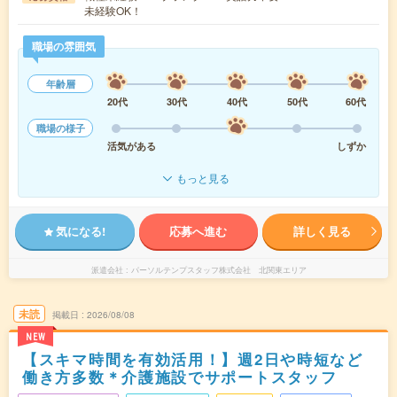
未経験OK！
職場の雰囲気
年齢層
20代
30代
40代
50代
60代
職場の様子
活気がある
しずか
もっと見る
気になる!
応募へ進む
詳しく見る
派遣会社
パーソルテンプスタッフ株式会社 北関東エリア
未読
掲載日
2026/08/08
NEW
【スキマ時間を有効活用！】週2日や時短など
働き方多数＊介護施設でサポートスタッフ