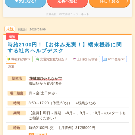
気になる!
応募へ進む
詳しく見る
派遣会社
株式会社ニッソーネット
未読
掲載日
2026/08/09
NEW
時給2100円！【お休み充実！】端末機器に関
する社内ヘルプデスク
職種未経験OK
交通費別途支給あり
土日祝日が休み
WEB登録OK
派遣
茨城県ひたちなか市
勤務地
勝田駅から徒歩10分
月～金(土日休み）
曜日頻度
8:50～17:20（休憩:60分） ※残業少なめ
時間
【急募】即日～長期 ※8月～、9月～、10月～のスタートも
期間
ご相談ください！
時給2100円+交 【月収例】31万5000円
時給