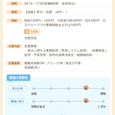
08:15～17:00(実働8時間 休憩45分)
時間
【急募】即日～長期 ※8月～！
期間
時給1300円～1400円 月収例 208,000円～224,000円 日
時給
立グループでの事務経験ある方は1400円
交通費
全額支給
営業事務
仕事内容
・発注に関する事務処理（専用システム使用）・経費精算と
処理・予算管理・部内伝達事項発信、納期物回収・…
職種未経験OK / ブランクOK / 英語力不要
応募資格
未経験OK！
職場の雰囲気
男女比率
女性
男性
職場の様子
活気がある
しずか