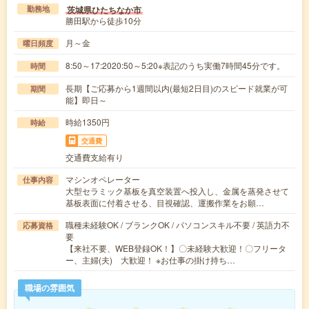
茨城県ひたちなか市
勤務地
勝田駅から徒歩10分
月～金
曜日頻度
8:50～17:2020:50～5:20※表記のうち実働7時間45分です。
時間
長期【ご応募から1週間以内(最短2日目)のスピード就業が可
期間
能】即日～
時給1350円
時給
交通費
交通費支給有り
マシンオペレーター
仕事内容
大型セラミック基板を真空装置へ投入し、金属を蒸発させて
基板表面に付着させる、目視確認、運搬作業をお願…
職種未経験OK / ブランクOK / パソコンスキル不要 / 英語力不
応募資格
要
【来社不要、WEB登録OK！】〇未経験大歓迎！〇フリータ
ー、主婦(夫) 大歓迎！ ※お仕事の掛け持ち…
職場の雰囲気