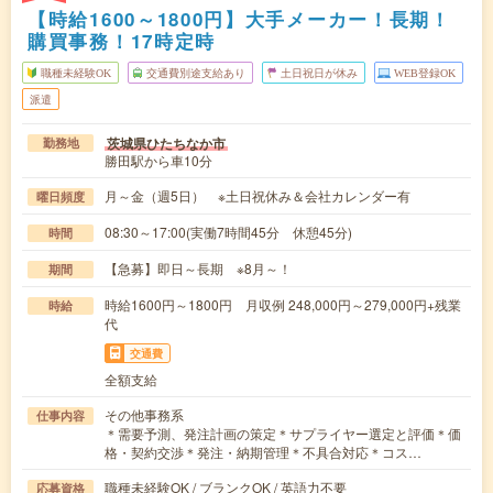
【時給1600～1800円】大手メーカー！長期！
購買事務！17時定時
職種未経験OK
交通費別途支給あり
土日祝日が休み
WEB登録OK
派遣
茨城県ひたちなか市
勤務地
勝田駅から車10分
月～金（週5日） ※土日祝休み＆会社カレンダー有
曜日頻度
08:30～17:00(実働7時間45分 休憩45分)
時間
【急募】即日～長期 ※8月～！
期間
時給1600円～1800円 月収例 248,000円～279,000円+残業
時給
代
交通費
全額支給
その他事務系
仕事内容
＊需要予測、発注計画の策定＊サプライヤー選定と評価＊価
格・契約交渉＊発注・納期管理＊不具合対応＊コス…
職種未経験OK / ブランクOK / 英語力不要
応募資格