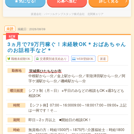
気になる!
応募へ進む
詳しく見る
派遣会社
パーソルテンプスタッフ株式会社 北関東エリア
未読
掲載日
2026/08/09
NEW
3ヵ月で79万円稼ぐ！未経験OK＊おばあちゃん
のお話相手など＊
職種未経験OK
交通費別途支給あり
WEB登録OK
派遣
茨城県ひたちなか市
勤務地
中根駅から---分／金上駅から---分／常陸津田駅から---分／阿
字ケ浦駅から---分／磯崎駅から---分
シフト制（月～日） ※平日のみなどの相談もOK ※週3なども
曜日頻度
相談OK
【シフト例】07:00～16:0009:00～18:0017:00～09:00※ 上記
時間
は一例です！そ…
即日～2ヶ月以上 ■開始日の相談OK！
期間
無資格の方：時給1500円～1875円 / 介護福祉士：時給1800
時給