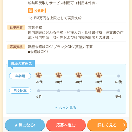
給与即受取りサービス利用可（利用条件有）
交通費
1ヶ月3万円を上限として実費支給
営業事務
仕事内容
国内調達に関わる事務・発注入力・見積書作成・注文書の作
成・社内申請・取引先および社内関係部署との連絡…
職種未経験OK / ブランクOK / 英語力不要
応募資格
■未経験OK！
職場の雰囲気
年齢層
20代
30代
40代
50代
60代
男女比率
女性
男性
もっと見る
気になる!
応募へ進む
詳しく見る