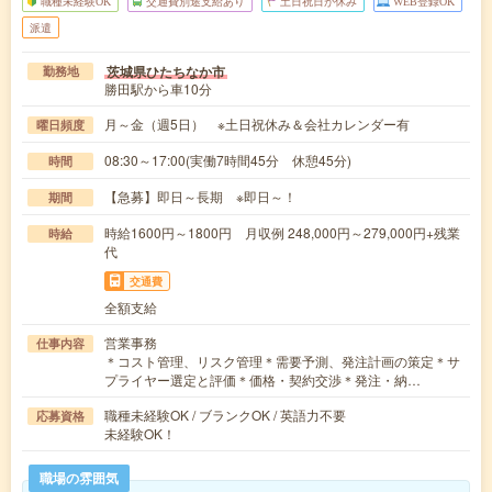
職種未経験OK
交通費別途支給あり
土日祝日が休み
WEB登録OK
派遣
茨城県ひたちなか市
勤務地
勝田駅から車10分
月～金（週5日） ※土日祝休み＆会社カレンダー有
曜日頻度
08:30～17:00(実働7時間45分 休憩45分)
時間
【急募】即日～長期 ※即日～！
期間
時給1600円～1800円 月収例 248,000円～279,000円+残業
時給
代
交通費
全額支給
営業事務
仕事内容
＊コスト管理、リスク管理＊需要予測、発注計画の策定＊サ
プライヤー選定と評価＊価格・契約交渉＊発注・納…
職種未経験OK / ブランクOK / 英語力不要
応募資格
未経験OK！
職場の雰囲気