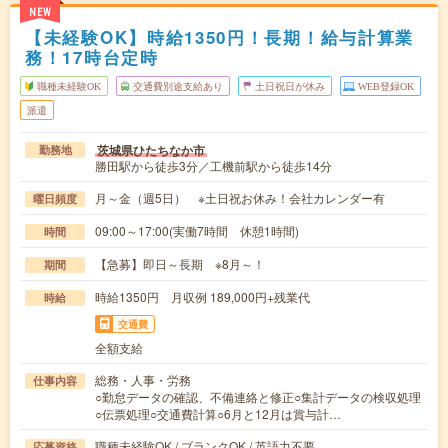
NEW
【未経験OK】時給1350円！長期！給与計算業
務！17時台定時
職種未経験OK
交通費別途支給あり
土日祝日が休み
WEB登録OK
派遣
茨城県ひたちなか市
勤務地
勝田駅から徒歩3分／工機前駅から徒歩14分
月～金（週5日） ※土日祝お休み！会社カレンダー有
曜日頻度
09:00～17:00(実働7時間 休憩1時間)
時間
【急募】即日～長期 ※8月～！
期間
時給1350円 月収例 189,000円+残業代
時給
交通費
全額支給
総務・人事・労務
仕事内容
○勤怠データの確認、不備連絡と修正○集計データの検収処理
○伝票処理○交通費計算○6月と12月は賞与計…
職種未経験OK / ブランクOK / 英語力不要
応募資格