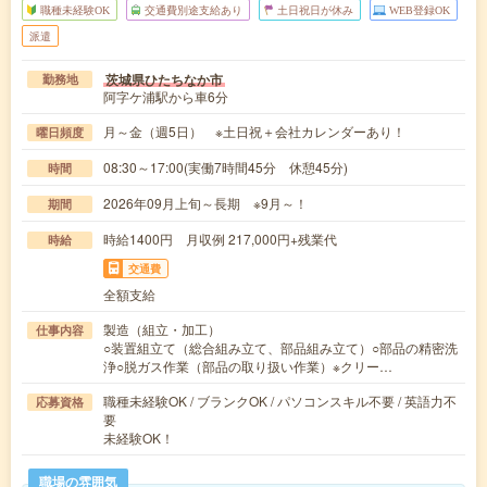
職種未経験OK
交通費別途支給あり
土日祝日が休み
WEB登録OK
派遣
茨城県ひたちなか市
勤務地
阿字ケ浦駅から車6分
月～金（週5日） ※土日祝＋会社カレンダーあり！
曜日頻度
08:30～17:00(実働7時間45分 休憩45分)
時間
2026年09月上旬～長期 ※9月～！
期間
時給1400円 月収例 217,000円+残業代
時給
交通費
全額支給
製造（組立・加工）
仕事内容
○装置組立て（総合組み立て、部品組み立て）○部品の精密洗
浄○脱ガス作業（部品の取り扱い作業）※クリー…
職種未経験OK / ブランクOK / パソコンスキル不要 / 英語力不
応募資格
要
未経験OK！
職場の雰囲気