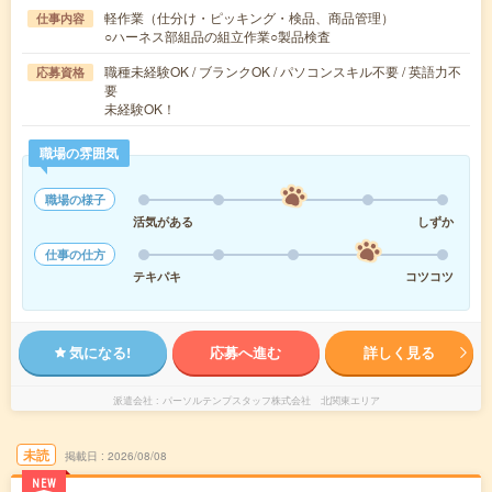
軽作業（仕分け・ピッキング・検品、商品管理）
仕事内容
○ハーネス部組品の組立作業○製品検査
職種未経験OK / ブランクOK / パソコンスキル不要 / 英語力不
応募資格
要
未経験OK！
職場の雰囲気
職場の様子
活気がある
しずか
仕事の仕方
テキパキ
コツコツ
気になる!
応募へ進む
詳しく見る
派遣会社
パーソルテンプスタッフ株式会社 北関東エリア
未読
掲載日
2026/08/08
NEW