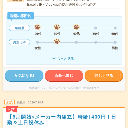
Excel：IF・Vlookupの使用経験をお持ちの方
職場の雰囲気
年齢層
20代
30代
40代
50代
60代
男女比率
女性
男性
もっと見る
気になる!
応募へ進む
詳しく見る
派遣会社
パーソルテンプスタッフ株式会社 北関東エリア
未読
掲載日
2026/08/08
NEW
【8月開始×メーカー内組立】時給1400円！日
勤＆土日祝休み