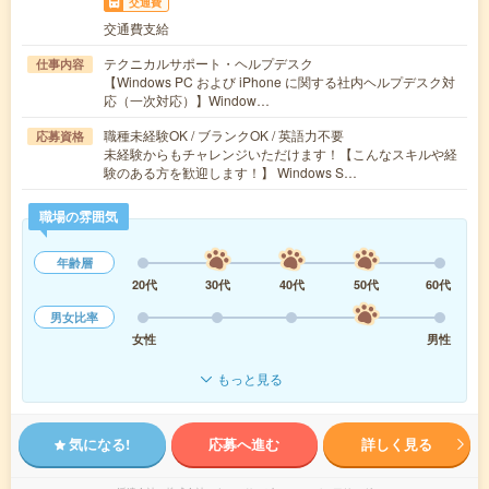
交通費
交通費支給
テクニカルサポート・ヘルプデスク
仕事内容
【Windows PC および iPhone に関する社内ヘルプデスク対
応（一次対応）】Window…
職種未経験OK / ブランクOK / 英語力不要
応募資格
未経験からもチャレンジいただけます！【こんなスキルや経
験のある方を歓迎します！】 Windows S…
職場の雰囲気
年齢層
20代
30代
40代
50代
60代
男女比率
女性
男性
もっと見る
気になる!
応募へ進む
詳しく見る