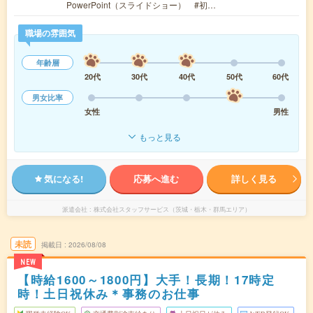
PowerPoint（スライドショー） #初…
職場の雰囲気
年齢層
20代
30代
40代
50代
60代
男女比率
女性
男性
もっと見る
気になる!
応募へ進む
詳しく見る
派遣会社
株式会社スタッフサービス（茨城・栃木・群馬エリア）
未読
掲載日
2026/08/08
NEW
【時給1600～1800円】大手！長期！17時定
時！土日祝休み＊事務のお仕事