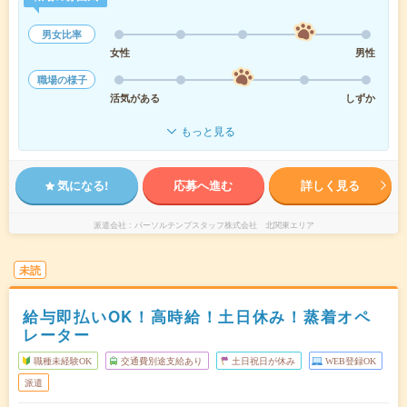
男女比率
女性
男性
職場の様子
活気がある
しずか
もっと見る
気になる!
応募へ進む
詳しく見る
派遣会社
パーソルテンプスタッフ株式会社 北関東エリア
未読
給与即払いOK！高時給！土日休み！蒸着オペ
レーター
職種未経験OK
交通費別途支給あり
土日祝日が休み
WEB登録OK
派遣