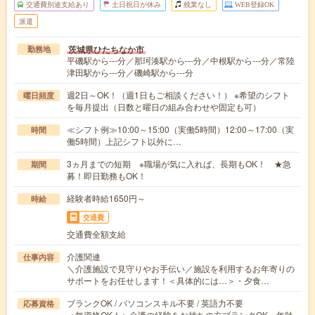
交通費別途支給あり
土日祝日が休み
残業なし
WEB登録OK
派遣
茨城県ひたちなか市
勤務地
平磯駅から---分／那珂湊駅から---分／中根駅から---分／常陸
津田駅から---分／磯崎駅から---分
週2日～OK！（週1日もご相談ください！） ※希望のシフト
曜日頻度
を毎月提出（日数と曜日の組み合わせや固定も可）
≪シフト例≫10:00～15:00（実働5時間）12:00～17:00（実
時間
働5時間）上記シフト以外に…
3ヵ月までの短期 ※職場が気に入れば、長期もOK！ ★急
期間
募！即日勤務もOK！
経験者時給1650円～
時給
交通費
交通費全額支給
介護関連
仕事内容
＼介護施設で見守りやお手伝い／施設を利用するお年寄りの
サポートをお任せします！＜具体的には…＞・夕食…
ブランクOK / パソコンスキル不要 / 英語力不要
応募資格
＜無資格OK！＞介護の経験をお持ちの方ブランクOK・年齢