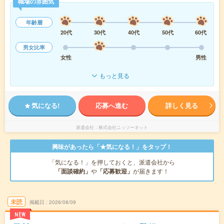
職場の雰囲気
年齢層
20代
30代
40代
50代
60代
男女比率
女性
男性
もっと見る
気になる!
応募へ進む
詳しく見る
派遣会社
株式会社ニッソーネット
興味があったら「★気になる！」をタップ！
「気になる！」を押しておくと、派遣会社から
「面談確約」
や
「応募歓迎」
が届きます！
未読
掲載日
2026/08/09
NEW