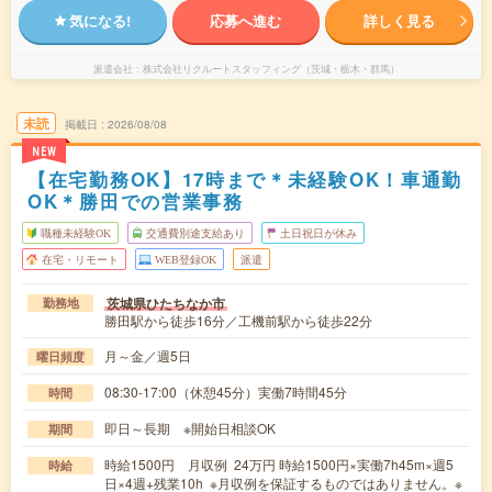
気になる!
応募へ進む
詳しく見る
派遣会社
株式会社リクルートスタッフィング（茨城・栃木・群馬）
未読
掲載日
2026/08/08
NEW
【在宅勤務OK】17時まで＊未経験OK！車通勤
OK＊勝田での営業事務
職種未経験OK
交通費別途支給あり
土日祝日が休み
在宅・リモート
WEB登録OK
派遣
茨城県ひたちなか市
勤務地
勝田駅から徒歩16分／工機前駅から徒歩22分
月～金／週5日
曜日頻度
08:30-17:00（休憩45分）実働7時間45分
時間
即日～長期 ※開始日相談OK
期間
時給1500円 月収例 24万円 時給1500円×実働7h45m×週5
時給
日×4週+残業10h ※月収例を保証するものではありません。※