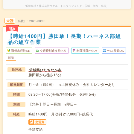
派遣会社
株式会社リクルートスタッフィング（茨城・栃木・群馬）
未読
掲載日
2026/08/08
NEW
【時給1400円】勝田駅！長期！ハーネス部組
品の組立作業
職種未経験OK
交通費別途支給あり
土日祝日が休み
WEB登録OK
派遣
茨城県ひたちなか市
勤務地
勝田駅から徒歩16分
月～金（週5日） ※土日祝休み＋会社カレンダーあり！
曜日頻度
08:30～17:00(実働7時間45分 休憩45分)
時間
【急募】即日～長期 ※即日～！
期間
時給1400円 月収例 217,000円+残業代
時給
交通費
全額支給