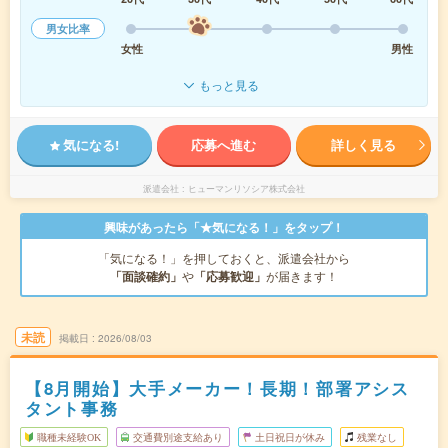
男女比率
女性
男性
もっと見る
気になる!
応募へ進む
詳しく見る
派遣会社
ヒューマンリソシア株式会社
興味があったら「★気になる！」をタップ！
「気になる！」を押しておくと、派遣会社から
「面談確約」
や
「応募歓迎」
が届きます！
未読
掲載日
2026/08/03
【8月開始】大手メーカー！長期！部署アシス
タント事務
職種未経験OK
交通費別途支給あり
土日祝日が休み
残業なし