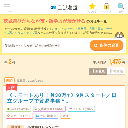
メニュー
気になる!
ログイン
検索
茨城県ひたちなか市
×
語学力が活かせる
のお仕事一覧
ひたちなか市の派遣のお仕事情報です。
オフィスワーク・事務系
、
営業・販売・サー
ビス系
、
クリエイティブ系
などのお仕事を取り揃えています。語学力が活かせるの条
件の他に、
交通費別途支給あり
、
職種未経験OK
、
友だちと一緒の応募OK
などのこだ
わり条件も取り揃えています。
条件の変更
茨城県ひたちなか市 / 語学力が活かせる
2
1,475
全
件
平均時給:
円
時給順
新着順
未読
掲載日
2026/08/07
NEW
《リモートあり！月30万↑》9月スタート／日
立グループで貿易事務＊。
職種未経験OK
交通費別途支給あり
土日祝日が休み
在宅・リモート
WEB登録OK
派遣
茨城県ひたちなか市
勤務地