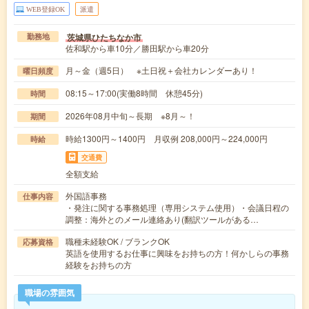
WEB登録OK
派遣
茨城県ひたちなか市
勤務地
佐和駅から車10分／勝田駅から車20分
月～金（週5日） ※土日祝＋会社カレンダーあり！
曜日頻度
08:15～17:00(実働8時間 休憩45分)
時間
2026年08月中旬～長期 ※8月～！
期間
時給1300円～1400円 月収例 208,000円～224,000円
時給
交通費
全額支給
外国語事務
仕事内容
・発注に関する事務処理（専用システム使用）・会議日程の
調整：海外とのメール連絡あり(翻訳ツールがある…
職種未経験OK / ブランクOK
応募資格
英語を使用するお仕事に興味をお持ちの方！何かしらの事務
経験をお持ちの方
職場の雰囲気