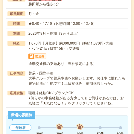
勝田駅から徒歩5分
月～金
曜日頻度
★8:40～17:10（休憩時間 12:00～12:45）
時間
2026年9月～長期（3ヵ月以上）
期間
1,670円【月収例】約300,000円（時給1,670円×実働
時給
7.75h×21日+残業15h）+交通費
交通費
通勤交通費の支給あり（当社規定による）
貿易・国際事務
仕事内容
大手グループで貿易事務をお願いします。お仕事に慣れたら
在宅勤務が可能です！土日祝休み！長期休暇しっか…
職種未経験OK / ブランクOK
応募資格
●何らかの事務経験がある方少しでもご興味がある方は、お
気軽に「★気になる！」をクリックしてくださいね…
職場の雰囲気
年齢層
20代
30代
40代
50代
60代