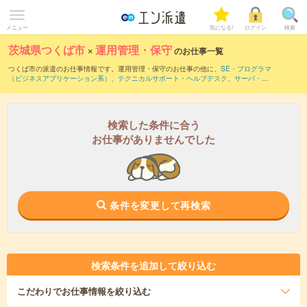
メニュー
気になる!
ログイン
検索
茨城県つくば市
×
運用管理・保守
のお仕事一覧
つくば市の派遣のお仕事情報です。運用管理・保守のお仕事の他に、
SE・プログラマ
（ビジネスアプリケーション系）
、
テクニカルサポート・ヘルプデスク
、
サーバ・ネ
ットワークエンジニア
などを取り揃えています。さらに、
短期
・
単発
などの期間や、
職種未経験OK
などのこだわり条件で絞り込んでいただけます。職種辞典：
運用管理・
保守のお仕事とは？とは？
検索した条件に合う
お仕事がありませんでした
条件を変更して再検索
検索条件を追加して絞り込む
こだわり
でお仕事情報を絞り込む