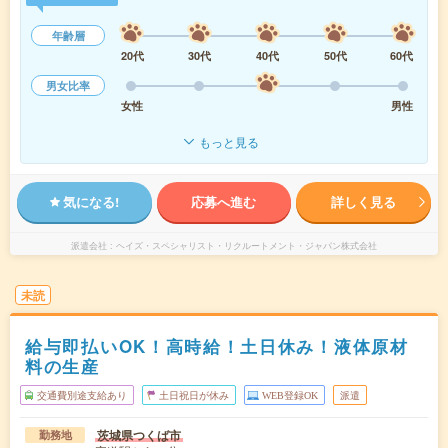
年齢層
20代
30代
40代
50代
60代
男女比率
女性
男性
もっと見る
気になる!
応募へ進む
詳しく見る
派遣会社
ヘイズ・スペシャリスト・リクルートメント・ジャパン株式会社
未読
給与即払いOK！高時給！土日休み！液体原材
料の生産
交通費別途支給あり
土日祝日が休み
WEB登録OK
派遣
茨城県つくば市
勤務地