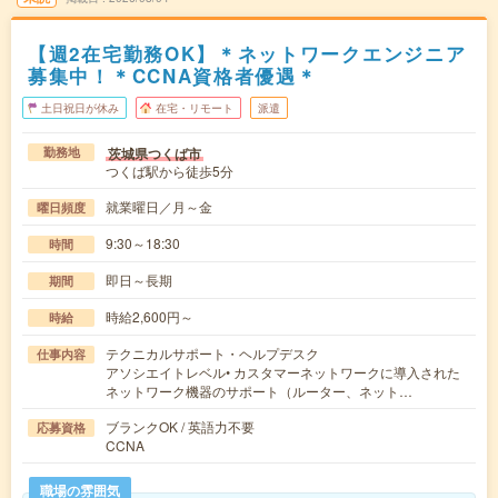
【週2在宅勤務OK】＊ネットワークエンジニア
募集中！＊CCNA資格者優遇＊
土日祝日が休み
在宅・リモート
派遣
茨城県つくば市
勤務地
つくば駅から徒歩5分
就業曜日／月～金
曜日頻度
9:30～18:30
時間
即日～長期
期間
時給2,600円～
時給
テクニカルサポート・ヘルプデスク
仕事内容
アソシエイトレベル• カスタマーネットワークに導入された
ネットワーク機器のサポート（ルーター、ネット…
ブランクOK / 英語力不要
応募資格
CCNA
職場の雰囲気