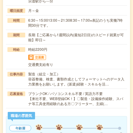
宗道駅から---分
月～金
曜日頻度
6:30～15:0013:00～21:308:30～17:00※表記のうち実働7時
時間
間30分です。
長期【ご応募から1週間以内(最短2日目)のスピード就業が可
期間
能】即日～
時給2200円
時給
交通費
交通費支給有り
製造（組立・加工）
仕事内容
容器整備、検査、書類作成としてフォーマットへのデータ入
力業務をお願いします。(派遣)経験・スキルを活…
ブランクOK / パソコンスキル不要 / 英語力不要
応募資格
【来社不要、WEB登録OK！】〇製造・設備操作経験、スパ
ナ等工具使用経験のある方〇フリーター、主婦(…
職場の雰囲気
年齢層