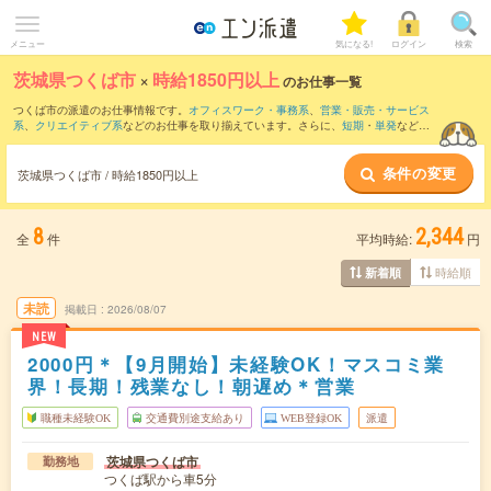
メニュー
気になる!
ログイン
検索
茨城県つくば市
×
時給1850円以上
のお仕事一覧
つくば市の派遣のお仕事情報です。
オフィスワーク・事務系
、
営業・販売・サービス
系
、
クリエイティブ系
などのお仕事を取り揃えています。さらに、
短期
・
単発
などの
期間や、
職種未経験OK
などのこだわり条件で絞り込んでいただけます。
条件の変更
茨城県つくば市 / 時給1850円以上
8
2,344
全
件
平均時給:
円
時給順
新着順
未読
掲載日
2026/08/07
NEW
2000円＊【9月開始】未経験OK！マスコミ業
界！長期！残業なし！朝遅め＊営業
職種未経験OK
交通費別途支給あり
WEB登録OK
派遣
茨城県つくば市
勤務地
つくば駅から車5分