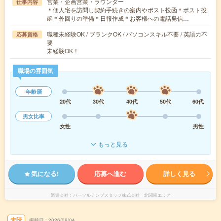
営業・企画営業・ラウンダー
仕事内容
＊個人宅を訪問し契約手続きの案内やポスト投函＊ポスト投
函＊外回りの準備＊日報作成＊お客様への電話発信…
職種未経験OK / ブランクOK / パソコンスキル不要 / 英語力不
応募資格
要
未経験OK！
職場の雰囲気
年齢層
20代
30代
40代
50代
60代
男女比率
女性
男性
もっと見る
気になる!
応募へ進む
詳しく見る
派遣会社
パーソルテンプスタッフ株式会社 北関東エリア
未読
掲載日
2026/08/04