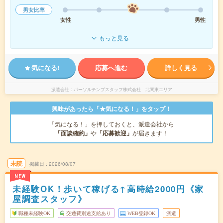
男女比率
女性
男性
もっと見る
気になる!
応募へ進む
詳しく見る
派遣会社
パーソルテンプスタッフ株式会社 北関東エリア
興味があったら「★気になる！」をタップ！
「気になる！」を押しておくと、派遣会社から
「面談確約」
や
「応募歓迎」
が届きます！
未読
掲載日
2026/08/07
NEW
未経験OK！歩いて稼げる↑高時給2000円《家
屋調査スタッフ》
職種未経験OK
交通費別途支給あり
WEB登録OK
派遣