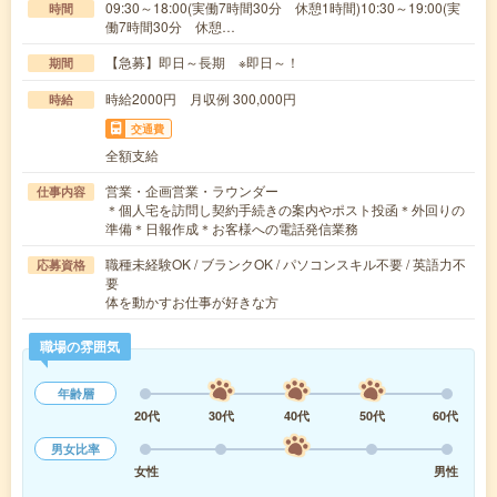
09:30～18:00(実働7時間30分 休憩1時間)10:30～19:00(実
時間
働7時間30分 休憩…
【急募】即日～長期 ※即日～！
期間
時給2000円 月収例 300,000円
時給
交通費
全額支給
営業・企画営業・ラウンダー
仕事内容
＊個人宅を訪問し契約手続きの案内やポスト投函＊外回りの
準備＊日報作成＊お客様への電話発信業務
職種未経験OK / ブランクOK / パソコンスキル不要 / 英語力不
応募資格
要
体を動かすお仕事が好きな方
職場の雰囲気
年齢層
20代
30代
40代
50代
60代
男女比率
女性
男性