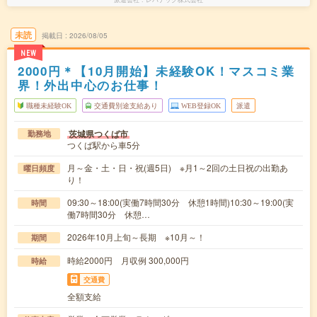
未読
掲載日
2026/08/05
NEW
2000円＊【10月開始】未経験OK！マスコミ業
界！外出中心のお仕事！
職種未経験OK
交通費別途支給あり
WEB登録OK
派遣
茨城県つくば市
勤務地
つくば駅から車5分
月～金・土・日・祝(週5日) ※月1～2回の土日祝の出勤あ
曜日頻度
り！
09:30～18:00(実働7時間30分 休憩1時間)10:30～19:00(実
時間
働7時間30分 休憩…
2026年10月上旬～長期 ※10月～！
期間
時給2000円 月収例 300,000円
時給
交通費
全額支給