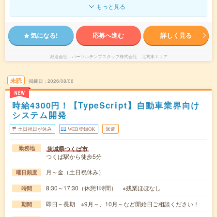
もっと見る
気になる!
応募へ進む
詳しく見る
派遣会社
パーソルテンプスタッフ株式会社 北関東エリア
未読
掲載日
2026/08/06
NEW
時給4300円！【TypeScript】自動車業界向け
システム開発
土日祝日が休み
WEB登録OK
派遣
茨城県つくば市
勤務地
つくば駅から徒歩5分
月～金（土日祝休み）
曜日頻度
8:30～17:30（休憩1時間） ※残業ほぼなし
時間
即日～長期 ※9月～、10月～など開始日ご相談ください！
期間