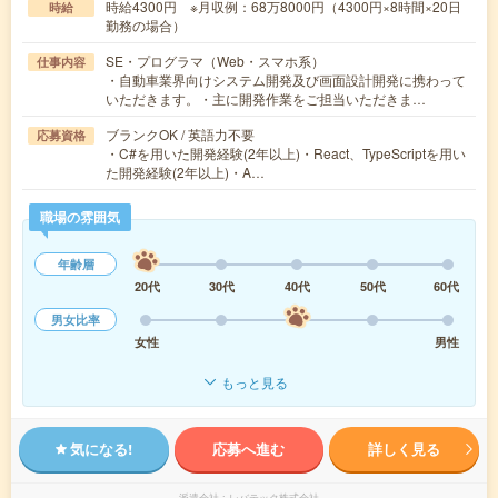
時給4300円 ※月収例：68万8000円（4300円×8時間×20日
時給
勤務の場合）
SE・プログラマ（Web・スマホ系）
仕事内容
・自動車業界向けシステム開発及び画面設計開発に携わって
いただきます。・主に開発作業をご担当いただきま…
ブランクOK / 英語力不要
応募資格
・C#を用いた開発経験(2年以上)・React、TypeScriptを用い
た開発経験(2年以上)・A…
職場の雰囲気
年齢層
20代
30代
40代
50代
60代
男女比率
女性
男性
もっと見る
気になる!
応募へ進む
詳しく見る
派遣会社
レバテック株式会社