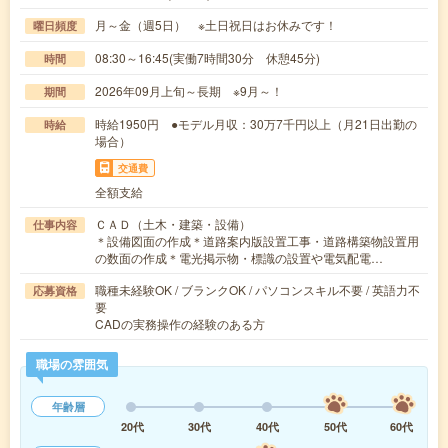
月～金（週5日） ※土日祝日はお休みです！
曜日頻度
08:30～16:45(実働7時間30分 休憩45分)
時間
2026年09月上旬～長期 ※9月～！
期間
時給1950円 ●モデル月収：30万7千円以上（月21日出勤の
時給
場合）
交通費
全額支給
ＣＡＤ（土木・建築・設備）
仕事内容
＊設備図面の作成＊道路案内版設置工事・道路構築物設置用
の数面の作成＊電光掲示物・標識の設置や電気配電…
職種未経験OK / ブランクOK / パソコンスキル不要 / 英語力不
応募資格
要
CADの実務操作の経験のある方
職場の雰囲気
年齢層
20代
30代
40代
50代
60代