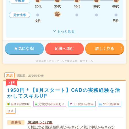
年齢層
20代
30代
40代
50代
60代
男女比率
女性
男性
もっと見る
気になる!
応募へ進む
詳しく見る
派遣会社
キャリアリンク株式会社 採用チーム
未読
掲載日
2026/08/06
NEW
1950円＊【9月スタート】CADの実務経験を活
かしてスキルUP
職種未経験OK
交通費別途支給あり
土日祝日が休み
WEB登録OK
派遣
茨城県つくば市
勤務地
万博記念公園(茨城県)駅から車9分／荒川沖駅から車22分