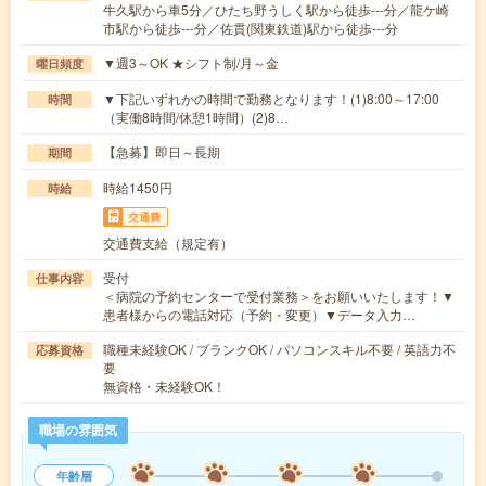
牛久駅から車5分／ひたち野うしく駅から徒歩---分／龍ケ崎
市駅から徒歩---分／佐貫(関東鉄道)駅から徒歩---分
▼週3～OK ★シフト制/月～金
曜日頻度
▼下記いずれかの時間で勤務となります！(1)8:00～17:00
時間
（実働8時間/休憩1時間）(2)8…
【急募】即日～長期
期間
時給1450円
時給
交通費
交通費支給（規定有）
受付
仕事内容
＜病院の予約センターで受付業務＞をお願いいたします！▼
患者様からの電話対応（予約・変更）▼データ入力…
職種未経験OK / ブランクOK / パソコンスキル不要 / 英語力不
応募資格
要
無資格・未経験OK！
職場の雰囲気
年齢層