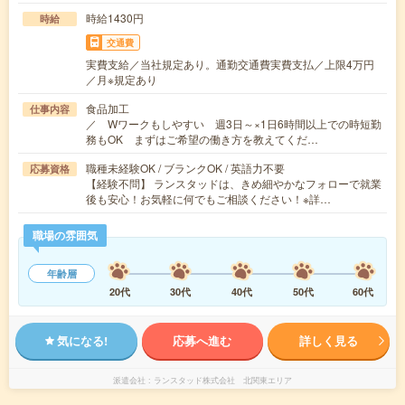
時給1430円
時給
交通費
実費支給／当社規定あり。通勤交通費実費支払／上限4万円
／月※規定あり
食品加工
仕事内容
／ Wワークもしやすい 週3日～×1日6時間以上での時短勤
務もOK まずはご希望の働き方を教えてくだ…
職種未経験OK / ブランクOK / 英語力不要
応募資格
【経験不問】 ランスタッドは、きめ細やかなフォローで就業
後も安心！お気軽に何でもご相談ください！※詳…
職場の雰囲気
年齢層
20代
30代
40代
50代
60代
気になる!
応募へ進む
詳しく見る
派遣会社
ランスタッド株式会社 北関東エリア