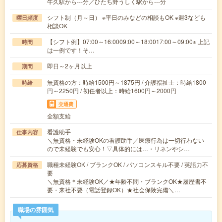
牛久駅から---分／ひたち野うしく駅から---分
シフト制（月～日） ※平日のみなどの相談もOK ※週3なども
曜日頻度
相談OK
【シフト例】07:00～16:0009:00～18:0017:00～09:00※ 上記
時間
は一例です！そ…
即日～2ヶ月以上
期間
無資格の方：時給1500円～1875円 / 介護福祉士：時給1800
時給
円～2250円 / 初任者以上：時給1600円～2000円
交通費
全額支給
看護助手
仕事内容
＼無資格・未経験OKの看護助手／医療行為は一切行わない
ので未経験でも安心！▽具体的には…・リネンやシ…
職種未経験OK / ブランクOK / パソコンスキル不要 / 英語力不
応募資格
要
＼無資格＊未経験OK／★年齢不問・ブランクOK★履歴書不
要・来社不要（電話登録OK）★社会保険完備＼…
職場の雰囲気