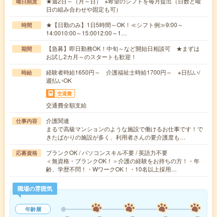
★週2日～（月～日） ※希望のシフトを毎月提出（日数と曜
曜日頻度
日の組み合わせや固定も可）
★【日勤のみ】1日5時間～OK！≪シフト例≫9:00～
時間
14:0010:00～15:0012:00～1…
【急募】即日勤務OK！中旬～など開始日相談可 ★まずは
期間
お試し2カ月～のスタートも歓迎！
経験者時給1650円～ 介護福祉士時給1700円～ ※日払い/
時給
週払いOK
交通費
交通費全額支給
介護関連
仕事内容
まるで高級マンションのような施設で働けるお仕事です！で
きたばかりの施設が多く、利用者さんの要介護度も…
ブランクOK / パソコンスキル不要 / 英語力不要
応募資格
＜無資格・ブランクOK！＞介護の経験をお持ちの方！・年
齢、学歴不問！・WワークOK！・10名以上採用…
職場の雰囲気
年齢層