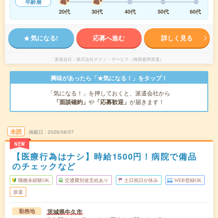
年齢層
20代
30代
40代
50代
60代
気になる!
応募へ進む
詳しく見る
派遣会社
株式会社テクノ・サービス（無期雇用派遣）
興味があったら「★気になる！」をタップ！
「気になる！」を押しておくと、派遣会社から
「面談確約」
や
「応募歓迎」
が届きます！
未読
掲載日
2026/08/07
NEW
【医療行為はナシ】時給1500円！病院で備品
のチェックなど
職種未経験OK
交通費別途支給あり
土日祝日が休み
WEB登録OK
派遣
茨城県牛久市
勤務地