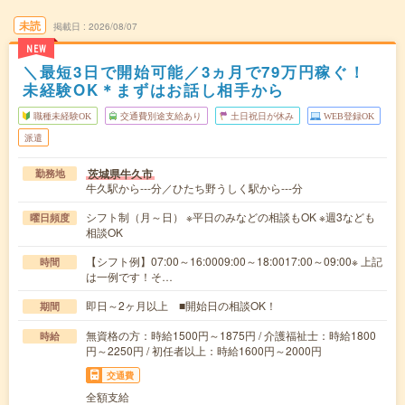
未読
掲載日
2026/08/07
NEW
＼最短3日で開始可能／3ヵ月で79万円稼ぐ！
未経験OK＊まずはお話し相手から
職種未経験OK
交通費別途支給あり
土日祝日が休み
WEB登録OK
派遣
茨城県牛久市
勤務地
牛久駅から---分／ひたち野うしく駅から---分
シフト制（月～日） ※平日のみなどの相談もOK ※週3なども
曜日頻度
相談OK
【シフト例】07:00～16:0009:00～18:0017:00～09:00※ 上記
時間
は一例です！そ…
即日～2ヶ月以上 ■開始日の相談OK！
期間
無資格の方：時給1500円～1875円 / 介護福祉士：時給1800
時給
円～2250円 / 初任者以上：時給1600円～2000円
交通費
全額支給