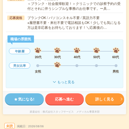
＜ブランク・社会復帰歓迎！＞クリニックでの診察予約の受
付とそれに伴うシンプルな事務のお仕事です。ー具…
ブランクOK / パソコンスキル不要 / 英語力不要
応募資格
※履歴書不要・来社不要で電話相談もOK！少しでも気になる
方は是非応募をお待ちしております！＼応募後の…
職場の雰囲気
年齢層
20代
30代
40代
50代
60代
男女比率
女性
男性
もっと見る
気になる!
応募へ進む
詳しく見る
派遣会社
株式会社スタッフサービス メディカル事業本部
未読
掲載日
2026/08/06