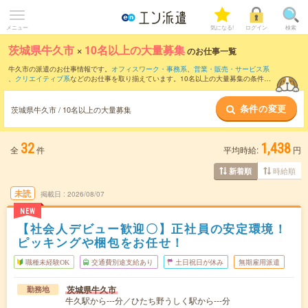
メニュー
気になる!
ログイン
検索
茨城県牛久市
×
10名以上の大量募集
のお仕事一覧
牛久市の派遣のお仕事情報です。
オフィスワーク・事務系
、
営業・販売・サービス系
、
クリエイティブ系
などのお仕事を取り揃えています。10名以上の大量募集の条件の
他に、
交通費別途支給あり
、
職種未経験OK
、
友だちと一緒の応募OK
などのこだわり
条件も取り揃えています。
条件の変更
茨城県牛久市 / 10名以上の大量募集
32
1,438
全
件
平均時給:
円
時給順
新着順
未読
掲載日
2026/08/07
NEW
【社会人デビュー歓迎〇】正社員の安定環境！
ピッキングや梱包をお任せ！
職種未経験OK
交通費別途支給あり
土日祝日が休み
無期雇用派遣
茨城県牛久市
勤務地
牛久駅から---分／ひたち野うしく駅から---分