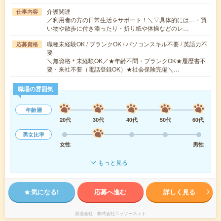
介護関連
仕事内容
／利用者の方の日常生活をサポート！＼▽具体的には…・買
い物や散歩に付き添ったり・折り紙や体操などのレ…
職種未経験OK / ブランクOK / パソコンスキル不要 / 英語力不
応募資格
要
＼無資格＊未経験OK／★年齢不問・ブランクOK★履歴書不
要・来社不要（電話登録OK）★社会保険完備＼…
職場の雰囲気
年齢層
20代
30代
40代
50代
60代
男女比率
女性
男性
もっと見る
気になる!
応募へ進む
詳しく見る
派遣会社
株式会社ニッソーネット