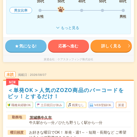
20代
30代
40代
50代
60代
男女比率
女性
男性
もっと見る
気になる!
応募へ進む
詳しく見る
派遣会社
ケアスタッフィング株式会社
未読
掲載日
2026/08/07
NEW
＜単発OK＞人気のZOZO商品のバーコードを
ピッ！とするだけ！
職種未経験OK
土日祝日が休み
残業なし
WEB登録OK
派遣
茨城県牛久市
勤務地
牛久駅から---分／ひたち野うしく駅から---分
お好きな曜日でOK！ 単発・週1～・短期・長期など ご希望
曜日頻度