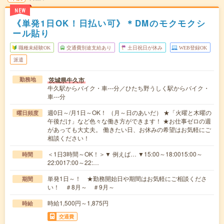
NEW
《単発1日OK！日払い可》＊DMのモクモクシ
ール貼り
職種未経験OK
交通費別途支給あり
土日祝日が休み
WEB登録OK
派遣
茨城県牛久市
勤務地
牛久駅からバイク・車---分／ひたち野うしく駅からバイク・
車---分
週0日～/月1日～OK！ （月～日のあいだ） ★「火曜と木曜の
曜日頻度
午後だけ」など色々な働き方ができます！ ★お仕事ゼロの週
があっても大丈夫。 働きたい日、お休みの希望はお気軽にご
相談ください！
＜1日3時間～OK！＞▼ 例えば… ▼15:00～18:0015:00～
時間
22:0017:00～22:…
単発1日～！ ★勤務開始日や期間はお気軽にご相談くださ
期間
い！ ＃8月～ ＃9月～
時給1,500円～1,875円
時給
交通費