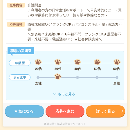
介護関連
仕事内容
／利用者の方の日常生活をサポート！＼▽具体的には…・買
い物や散歩に付き添ったり・折り紙や体操などのレ…
職種未経験OK / ブランクOK / パソコンスキル不要 / 英語力不
応募資格
要
＼無資格＊未経験OK／★年齢不問・ブランクOK★履歴書不
要・来社不要（電話登録OK）★社会保険完備＼…
職場の雰囲気
年齢層
20代
30代
40代
50代
60代
男女比率
女性
男性
もっと見る
気になる!
応募へ進む
詳しく見る
派遣会社
株式会社ニッソーネット