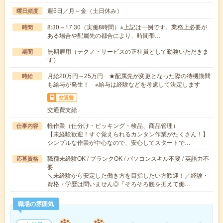
週5日／月～金（土日休み）
曜日頻度
8:30～17:30（実働8時間）※上記は一例です。業務上必要が
時間
ある場合や配属先の都合により、時間帯…
無期雇用（テクノ・サービスの正社員として勤務いただきま
期間
す）
月給20万円～25万円 ★配属先が変更となった際の待機期間
時給
も給与が発生！ ※給与は経験などを考慮して決定します
交通費
交通費支給
軽作業（仕分け・ピッキング・検品、商品管理）
仕事内容
【未経験歓迎！すぐ覚えられるカンタン作業がたくさん！】
シンプルな作業が中心なので、安心してスタートで…
職種未経験OK / ブランクOK / パソコンスキル不要 / 英語力不
応募資格
要
＼未経験から安定した働き方を目指したい方歓迎！／経験・
資格・学歴は問いません◎「そろそろ腰を据えて働…
職場の雰囲気