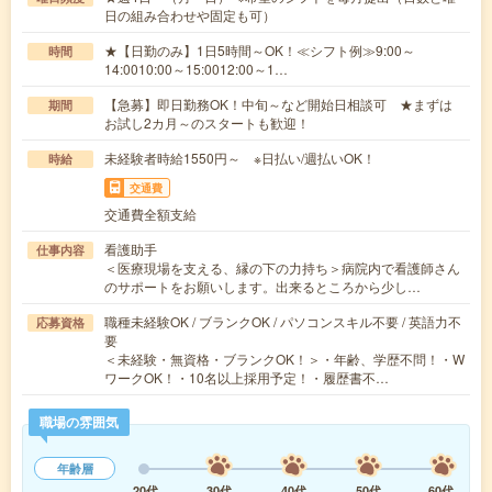
日の組み合わせや固定も可）
★【日勤のみ】1日5時間～OK！≪シフト例≫9:00～
時間
14:0010:00～15:0012:00～1…
【急募】即日勤務OK！中旬～など開始日相談可 ★まずは
期間
お試し2カ月～のスタートも歓迎！
未経験者時給1550円～ ※日払い/週払いOK！
時給
交通費
交通費全額支給
看護助手
仕事内容
＜医療現場を支える、縁の下の力持ち＞病院内で看護師さん
のサポートをお願いします。出来るところから少し…
職種未経験OK / ブランクOK / パソコンスキル不要 / 英語力不
応募資格
要
＜未経験・無資格・ブランクOK！＞・年齢、学歴不問！・W
ワークOK！・10名以上採用予定！・履歴書不…
職場の雰囲気
年齢層
20代
30代
40代
50代
60代