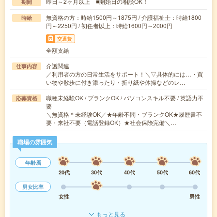
即日～2ヶ月以上 ■開始日の相談OK！
期間
無資格の方：時給1500円～1875円 / 介護福祉士：時給1800
時給
円～2250円 / 初任者以上：時給1600円～2000円
交通費
全額支給
介護関連
仕事内容
／利用者の方の日常生活をサポート！＼▽具体的には…・買
い物や散歩に付き添ったり・折り紙や体操などのレ…
職種未経験OK / ブランクOK / パソコンスキル不要 / 英語力不
応募資格
要
＼無資格＊未経験OK／★年齢不問・ブランクOK★履歴書不
要・来社不要（電話登録OK）★社会保険完備＼…
職場の雰囲気
年齢層
20代
30代
40代
50代
60代
男女比率
女性
男性
もっと見る