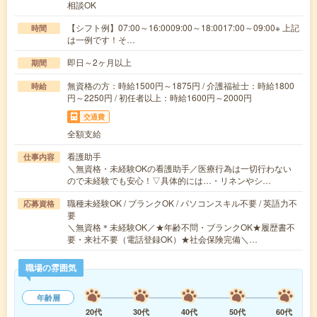
相談OK
【シフト例】07:00～16:0009:00～18:0017:00～09:00※ 上記
時間
は一例です！そ…
即日～2ヶ月以上
期間
無資格の方：時給1500円～1875円 / 介護福祉士：時給1800
時給
円～2250円 / 初任者以上：時給1600円～2000円
交通費
全額支給
看護助手
仕事内容
＼無資格・未経験OKの看護助手／医療行為は一切行わない
ので未経験でも安心！▽具体的には…・リネンやシ…
職種未経験OK / ブランクOK / パソコンスキル不要 / 英語力不
応募資格
要
＼無資格＊未経験OK／★年齢不問・ブランクOK★履歴書不
要・来社不要（電話登録OK）★社会保険完備＼…
職場の雰囲気
年齢層
20代
30代
40代
50代
60代