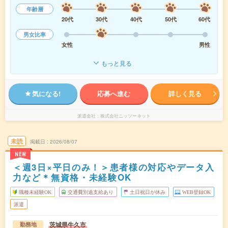
年齢層
20代
30代
40代
50代
60代
男女比率
女性
男性
もっと見る
気になる!
応募へ進む
詳しく見る
派遣会社
株式会社ニッソーネット
未読
掲載日
2026/08/07
NEW
＜週3日×平日のみ！＞患者様の対応やデータ入
力など＊無資格・未経験OK
職種未経験OK
交通費別途支給あり
土日祝日が休み
WEB登録OK
派遣
茨城県牛久市
勤務地