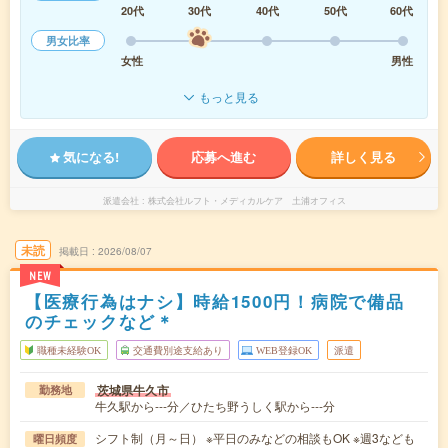
20代
30代
40代
50代
60代
男女比率
女性
男性
もっと見る
気になる!
応募へ進む
詳しく見る
派遣会社
株式会社ルフト・メディカルケア 土浦オフィス
未読
掲載日
2026/08/07
NEW
【医療行為はナシ】時給1500円！病院で備品
のチェックなど＊
職種未経験OK
交通費別途支給あり
WEB登録OK
派遣
茨城県牛久市
勤務地
牛久駅から---分／ひたち野うしく駅から---分
シフト制（月～日） ※平日のみなどの相談もOK ※週3なども
曜日頻度