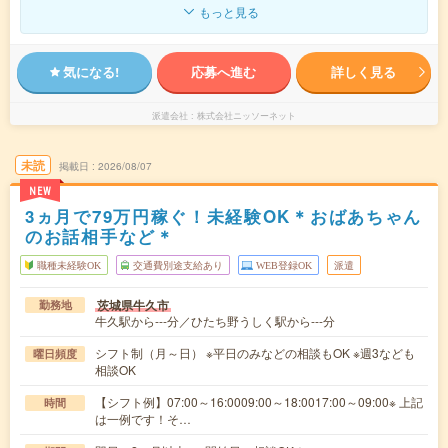
もっと見る
気になる!
応募へ進む
詳しく見る
派遣会社
株式会社ニッソーネット
未読
掲載日
2026/08/07
NEW
3ヵ月で79万円稼ぐ！未経験OK＊おばあちゃん
のお話相手など＊
職種未経験OK
交通費別途支給あり
WEB登録OK
派遣
茨城県牛久市
勤務地
牛久駅から---分／ひたち野うしく駅から---分
シフト制（月～日） ※平日のみなどの相談もOK ※週3なども
曜日頻度
相談OK
【シフト例】07:00～16:0009:00～18:0017:00～09:00※ 上記
時間
は一例です！そ…