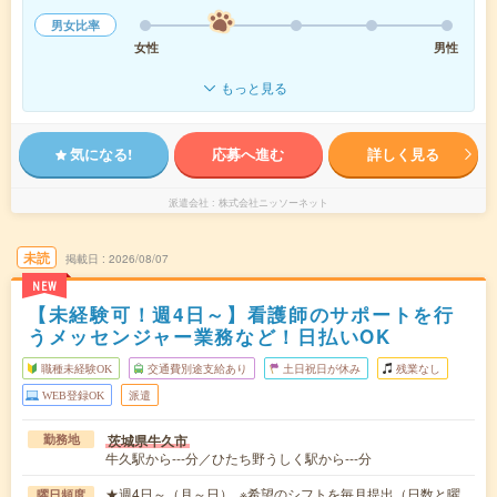
男女比率
女性
男性
もっと見る
気になる!
応募へ進む
詳しく見る
派遣会社
株式会社ニッソーネット
未読
掲載日
2026/08/07
NEW
【未経験可！週4日～】看護師のサポートを行
うメッセンジャー業務など！日払いOK
職種未経験OK
交通費別途支給あり
土日祝日が休み
残業なし
WEB登録OK
派遣
茨城県牛久市
勤務地
牛久駅から---分／ひたち野うしく駅から---分
★週4日～（月～日） ※希望のシフトを毎月提出（日数と曜
曜日頻度