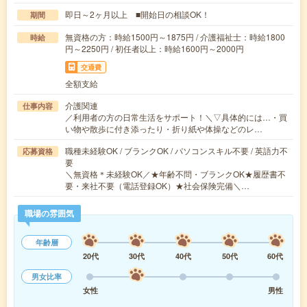
即日～2ヶ月以上 ■開始日の相談OK！
期間
無資格の方：時給1500円～1875円 / 介護福祉士：時給1800
時給
円～2250円 / 初任者以上：時給1600円～2000円
交通費
全額支給
介護関連
仕事内容
／利用者の方の日常生活をサポート！＼▽具体的には…・買
い物や散歩に付き添ったり・折り紙や体操などのレ…
職種未経験OK / ブランクOK / パソコンスキル不要 / 英語力不
応募資格
要
＼無資格＊未経験OK／★年齢不問・ブランクOK★履歴書不
要・来社不要（電話登録OK）★社会保険完備＼…
職場の雰囲気
年齢層
20代
30代
40代
50代
60代
男女比率
女性
男性