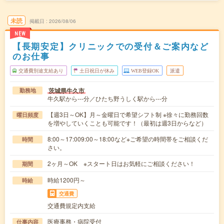
未読
掲載日
2026/08/06
NEW
【長期安定】クリニックでの受付＆ご案内など
のお仕事
交通費別途支給あり
土日祝日が休み
WEB登録OK
派遣
茨城県牛久市
勤務地
牛久駅から---分／ひたち野うしく駅から---分
【週3日～OK】月～金曜日で希望シフト制 ※徐々に勤務回数
曜日頻度
を増やしていくことも可能です！（最初は週3日からなど）
8:00～17:009:00～18:00など※ご希望の時間帯をご相談くだ
時間
さい。
2ヶ月～OK ※スタート日はお気軽にご相談ください！
期間
時給1200円～
時給
交通費
交通費規定内支給
医療事務・病院受付
仕事内容