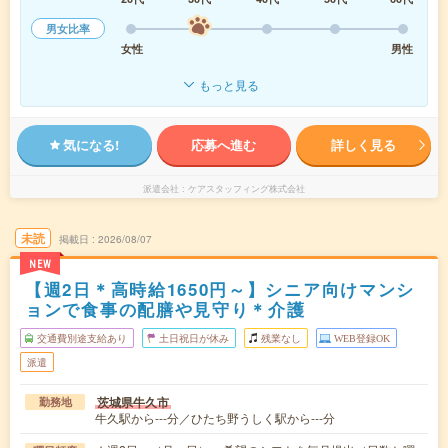
男女比率
女性
男性
もっと見る
気になる!
応募へ進む
詳しく見る
派遣会社
ケアスタッフィング株式会社
未読
掲載日
2026/08/07
NEW
【週2日＊高時給1650円～】シニア向けマンシ
ョンで食事の配膳や見守り＊介護
交通費別途支給あり
土日祝日が休み
残業なし
WEB登録OK
派遣
茨城県牛久市
勤務地
牛久駅から---分／ひたち野うしく駅から---分