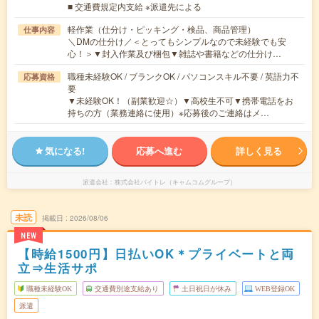
■ 交通費規定内支給 ※派遣先による
軽作業（仕分け・ピッキング・検品、商品管理）
仕事内容
＼DMの仕分け／＜とってもシンプルなので未経験でも安
心！＞▼封入作業及び梱包▼雑誌や書籍などの仕分け…
職種未経験OK / ブランクOK / パソコンスキル不要 / 英語力不
応募資格
要
▼未経験OK！（副業歓迎☆）▼高校生不可▼携帯電話をお
持ちの方（業務連絡に使用）※応募後のご連絡はメ…
気になる!
応募へ進む
詳しく見る
派遣会社
株式会社バイトレ（キャムコムグループ）
未読
掲載日
2026/08/06
NEW
【時給1500円】日払いOK＊プライベートと両
立⇒生活サポ
職種未経験OK
交通費別途支給あり
土日祝日が休み
WEB登録OK
派遣