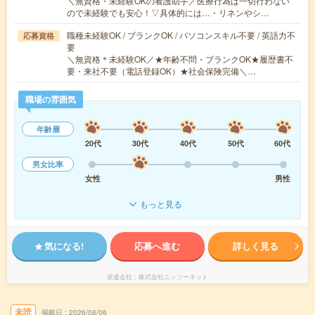
＼無資格・未経験OKの看護助手／医療行為は一切行わない
ので未経験でも安心！▽具体的には…・リネンやシ…
職種未経験OK / ブランクOK / パソコンスキル不要 / 英語力不
応募資格
要
＼無資格＊未経験OK／★年齢不問・ブランクOK★履歴書不
要・来社不要（電話登録OK）★社会保険完備＼…
職場の雰囲気
年齢層
20代
30代
40代
50代
60代
男女比率
女性
男性
もっと見る
気になる!
応募へ進む
詳しく見る
派遣会社
株式会社ニッソーネット
未読
掲載日
2026/08/06