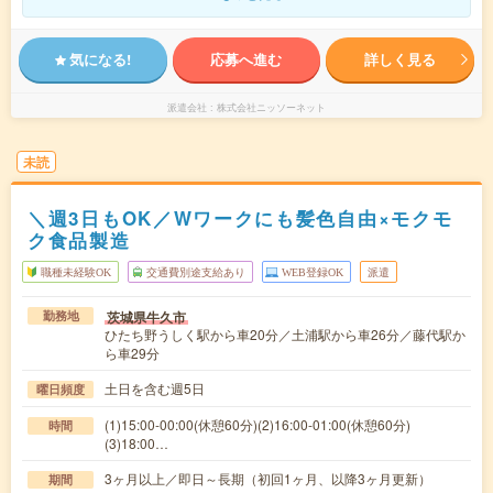
気になる!
応募へ進む
詳しく見る
派遣会社
株式会社ニッソーネット
未読
＼週3日もOK／Wワークにも髪色自由×モクモ
ク食品製造
職種未経験OK
交通費別途支給あり
WEB登録OK
派遣
茨城県牛久市
勤務地
ひたち野うしく駅から車20分／土浦駅から車26分／藤代駅か
ら車29分
土日を含む週5日
曜日頻度
(1)15:00-00:00(休憩60分)(2)16:00-01:00(休憩60分)
時間
(3)18:00…
3ヶ月以上／即日～長期（初回1ヶ月、以降3ヶ月更新）
期間