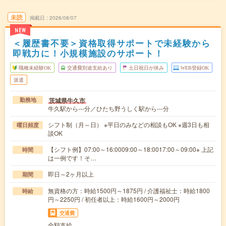
未読
掲載日
2026/08/07
NEW
＜履歴書不要＞資格取得サポートで未経験から
即戦力に！小規模施設のサポート！
職種未経験OK
交通費別途支給あり
土日祝日が休み
WEB登録OK
派遣
茨城県牛久市
勤務地
牛久駅から---分／ひたち野うしく駅から---分
シフト制（月～日） ※平日のみなどの相談もOK ※週3日も相
曜日頻度
談OK
【シフト例】07:00～16:0009:00～18:0017:00～09:00※ 上記
時間
は一例です！そ…
即日～2ヶ月以上
期間
無資格の方：時給1500円～1875円 / 介護福祉士：時給1800
時給
円～2250円 / 初任者以上：時給1600円～2000円
交通費
全額支給