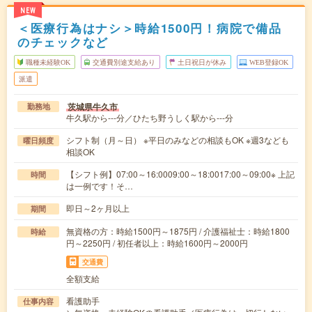
NEW
＜医療行為はナシ＞時給1500円！病院で備品
のチェックなど
職種未経験OK
交通費別途支給あり
土日祝日が休み
WEB登録OK
派遣
茨城県牛久市
勤務地
牛久駅から---分／ひたち野うしく駅から---分
シフト制（月～日） ※平日のみなどの相談もOK ※週3なども
曜日頻度
相談OK
【シフト例】07:00～16:0009:00～18:0017:00～09:00※ 上記
時間
は一例です！そ…
即日～2ヶ月以上
期間
無資格の方：時給1500円～1875円 / 介護福祉士：時給1800
時給
円～2250円 / 初任者以上：時給1600円～2000円
交通費
全額支給
看護助手
仕事内容