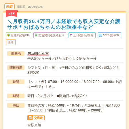
未読
掲載日
2026/08/07
NEW
＼月収例26.4万円／未経験でも収入安定な介護
サポ＊おばあちゃんのお話相手など
職種未経験OK
交通費別途支給あり
土日祝日が休み
WEB登録OK
派遣
茨城県牛久市
勤務地
牛久駅から---分／ひたち野うしく駅から---分
シフト制（月～日） ※平日のみなどの相談もOK ※週3なども
曜日頻度
相談OK
【シフト例】07:00～16:0009:00～18:0017:00～09:00※ 上記
時間
は一例です！そ…
即日～2ヶ月以上 ■開始日の相談OK！
期間
無資格の方：時給1500円～1875円 / 介護福祉士：時給1800
時給
円～2250円 / 初任者以上：時給1600円～2000円
交通費
全額支給