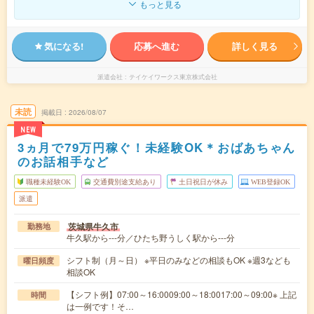
もっと見る
気になる!
応募へ進む
詳しく見る
派遣会社
テイケイワークス東京株式会社
未読
掲載日
2026/08/07
NEW
3ヵ月で79万円稼ぐ！未経験OK＊おばあちゃん
のお話相手など
職種未経験OK
交通費別途支給あり
土日祝日が休み
WEB登録OK
派遣
茨城県牛久市
勤務地
牛久駅から---分／ひたち野うしく駅から---分
シフト制（月～日） ※平日のみなどの相談もOK ※週3なども
曜日頻度
相談OK
【シフト例】07:00～16:0009:00～18:0017:00～09:00※ 上記
時間
は一例です！そ…