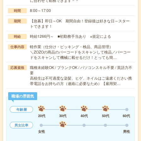
に合わせて勤務できます＾＾
8:00～17:00
時間
【急募】即日～OK 期間自由！登録後は好きな日～スター
期間
トできます！
時給1266円～ ■初勤務手当あり ※規定による
時給
軽作業（仕分け・ピッキング・検品、商品管理）
仕事内容
＼ZOZOの商品のバーコードをスキャンして検品／バーコー
ドをスキャンして機械に載せるだけ！とっても簡…
職種未経験OK / ブランクOK / パソコンスキル不要 / 英語力不
応募資格
要
高校生は不可過度な染髪、ヒゲ、ネイルはご遠慮ください携
帯電話をお持ちの方（連絡に必要なため）【雇用契…
職場の雰囲気
年齢層
20代
30代
40代
50代
60代
男女比率
女性
男性