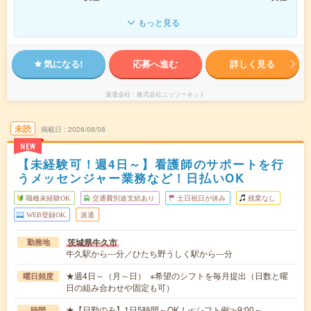
もっと見る
気になる!
応募へ進む
詳しく見る
派遣会社
株式会社ニッソーネット
未読
掲載日
2026/08/08
NEW
【未経験可！週4日～】看護師のサポートを行
うメッセンジャー業務など！日払いOK
職種未経験OK
交通費別途支給あり
土日祝日が休み
残業なし
WEB登録OK
派遣
茨城県牛久市
勤務地
牛久駅から---分／ひたち野うしく駅から---分
★週4日～（月～日） ※希望のシフトを毎月提出（日数と曜
曜日頻度
日の組み合わせや固定も可）
★【日勤のみ】1日5時間～OK！≪シフト例≫9:00～
時間