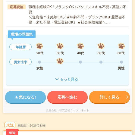
職種未経験OK / ブランクOK / パソコンスキル不要 / 英語力不
応募資格
要
＼無資格＊未経験OK／★年齢不問・ブランクOK★履歴書不
要・来社不要（電話登録OK）★社会保険完備＼…
職場の雰囲気
年齢層
20代
30代
40代
50代
60代
男女比率
女性
男性
もっと見る
気になる!
応募へ進む
詳しく見る
派遣会社
株式会社ニッソーネット
未読
掲載日
2026/08/08
NEW