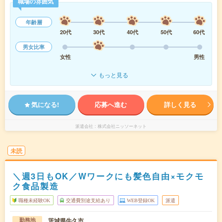
職場の雰囲気
年齢層
20代
30代
40代
50代
60代
男女比率
女性
男性
もっと見る
気になる!
応募へ進む
詳しく見る
派遣会社
株式会社ニッソーネット
未読
＼週3日もOK／Wワークにも髪色自由×モクモ
ク食品製造
職種未経験OK
交通費別途支給あり
WEB登録OK
派遣
茨城県牛久市
勤務地