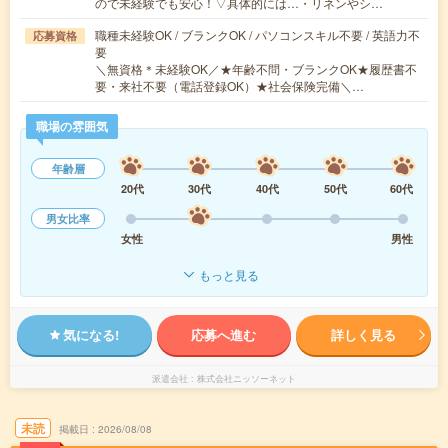
ので未経験でも安心！▽具体的には…・リネンやシ…
職種未経験OK / ブランクOK / パソコンスキル不要 / 英語力不
応募資格
要
＼無資格＊未経験OK／★年齢不問・ブランクOK★履歴書不
要・来社不要（電話登録OK）★社会保険完備＼…
職場の雰囲気
年齢層
20代
30代
40代
50代
60代
男女比率
女性
男性
もっと見る
気になる!
応募へ進む
詳しく見る
派遣会社
株式会社ニッソーネット
未読
掲載日
2026/08/08