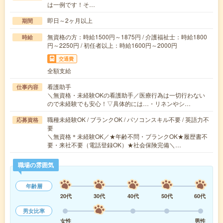
は一例です！そ…
即日～2ヶ月以上
期間
無資格の方：時給1500円～1875円 / 介護福祉士：時給1800
時給
円～2250円 / 初任者以上：時給1600円～2000円
交通費
全額支給
看護助手
仕事内容
＼無資格・未経験OKの看護助手／医療行為は一切行わない
ので未経験でも安心！▽具体的には…・リネンやシ…
職種未経験OK / ブランクOK / パソコンスキル不要 / 英語力不
応募資格
要
＼無資格＊未経験OK／★年齢不問・ブランクOK★履歴書不
要・来社不要（電話登録OK）★社会保険完備＼…
職場の雰囲気
年齢層
20代
30代
40代
50代
60代
男女比率
女性
男性