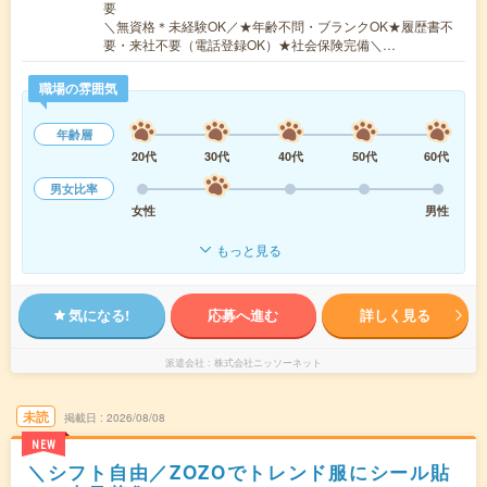
要
＼無資格＊未経験OK／★年齢不問・ブランクOK★履歴書不
要・来社不要（電話登録OK）★社会保険完備＼…
職場の雰囲気
年齢層
20代
30代
40代
50代
60代
男女比率
女性
男性
もっと見る
気になる!
応募へ進む
詳しく見る
派遣会社
株式会社ニッソーネット
未読
掲載日
2026/08/08
NEW
＼シフト自由／ZOZOでトレンド服にシール貼