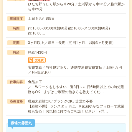
ひたち野うしく駅から車20分／土浦駅から車26分／藤代駅か
ら車29分
土日を含む週5日
曜日頻度
(1)15:00-00:00(休憩60分)(2)16:00-01:00(休憩60分)
時間
(3)18:00…
3ヶ月以上／即日～長期（初回1ヶ月、以降3ヶ月更新）
期間
時給1430円
時給
交通費
実費支給／当社規定あり。通勤交通費実費支払／上限4万円
／月※規定あり
食品加工
仕事内容
／ Wワークもしやすい 週3日～×1日6時間以上での時短勤
務もOK まずはご希望の働き方を教えてくだ…
職種未経験OK / ブランクOK / 英語力不要
応募資格
【経験不問】 ランスタッドは、きめ細やかなフォローで就業
後も安心！お気軽に何でもご相談ください！※詳…
職場の雰囲気