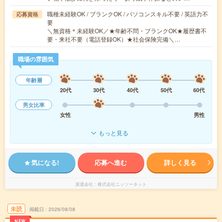
職種未経験OK / ブランクOK / パソコンスキル不要 / 英語力不
応募資格
要
＼無資格＊未経験OK／★年齢不問・ブランクOK★履歴書不
要・来社不要（電話登録OK）★社会保険完備＼…
職場の雰囲気
年齢層
20代
30代
40代
50代
60代
男女比率
女性
男性
もっと見る
気になる!
応募へ進む
詳しく見る
派遣会社
株式会社ニッソーネット
未読
掲載日
2026/08/08
NEW