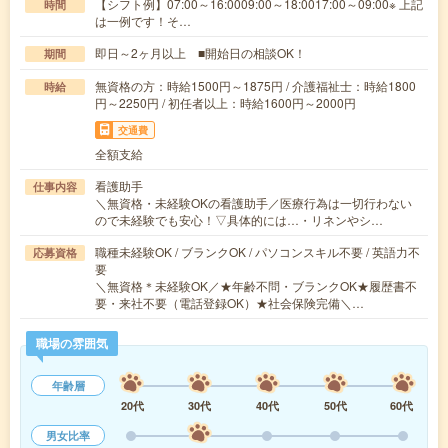
【シフト例】07:00～16:0009:00～18:0017:00～09:00※ 上記
時間
は一例です！そ…
即日～2ヶ月以上 ■開始日の相談OK！
期間
無資格の方：時給1500円～1875円 / 介護福祉士：時給1800
時給
円～2250円 / 初任者以上：時給1600円～2000円
交通費
全額支給
看護助手
仕事内容
＼無資格・未経験OKの看護助手／医療行為は一切行わない
ので未経験でも安心！▽具体的には…・リネンやシ…
職種未経験OK / ブランクOK / パソコンスキル不要 / 英語力不
応募資格
要
＼無資格＊未経験OK／★年齢不問・ブランクOK★履歴書不
要・来社不要（電話登録OK）★社会保険完備＼…
職場の雰囲気
年齢層
20代
30代
40代
50代
60代
男女比率