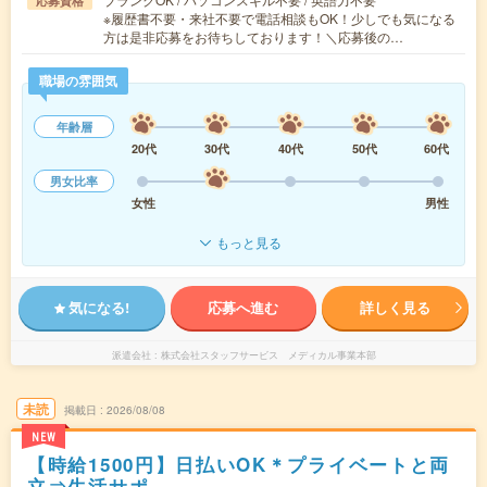
応募資格
※履歴書不要・来社不要で電話相談もOK！少しでも気になる
方は是非応募をお待ちしております！＼応募後の…
職場の雰囲気
年齢層
20代
30代
40代
50代
60代
男女比率
女性
男性
もっと見る
気になる!
応募へ進む
詳しく見る
派遣会社
株式会社スタッフサービス メディカル事業本部
未読
掲載日
2026/08/08
NEW
【時給1500円】日払いOK＊プライベートと両
立⇒生活サポ