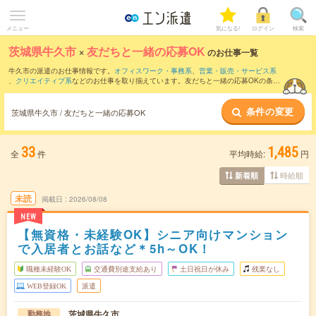
メニュー
気になる!
ログイン
検索
茨城県牛久市
×
友だちと一緒の応募OK
のお仕事一覧
牛久市の派遣のお仕事情報です。
オフィスワーク・事務系
、
営業・販売・サービス系
、
クリエイティブ系
などのお仕事を取り揃えています。友だちと一緒の応募OKの条件
の他に、
交通費別途支給あり
、
職種未経験OK
、
残業なし
などのこだわり条件も取り揃
えています。
条件の変更
茨城県牛久市 / 友だちと一緒の応募OK
33
1,485
全
件
平均時給:
円
時給順
新着順
未読
掲載日
2026/08/08
NEW
【無資格・未経験OK】シニア向けマンション
で入居者とお話など＊5h～OK！
職種未経験OK
交通費別途支給あり
土日祝日が休み
残業なし
WEB登録OK
派遣
茨城県牛久市
勤務地