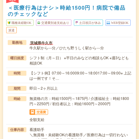
＜医療行為はナシ＞時給1500円！病院で備品
のチェックなど
職種未経験OK
交通費別途支給あり
土日祝日が休み
WEB登録OK
派遣
茨城県牛久市
勤務地
牛久駅から---分／ひたち野うしく駅から---分
シフト制（月～日） ※平日のみなどの相談もOK ※週3なども
曜日頻度
相談OK
【シフト例】07:00～16:0009:00～18:0017:00～09:00※ 上記
時間
は一例です！そ…
即日～2ヶ月以上
期間
無資格の方：時給1500円～1875円 / 介護福祉士：時給1800
時給
円～2250円 / 初任者以上：時給1600円～2000円
交通費
全額支給
看護助手
仕事内容
＼無資格・未経験OKの看護助手／医療行為は一切行わない