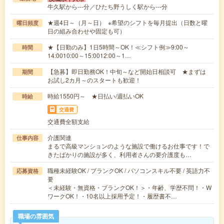
牛久駅から---分／ひたち野うしく駅から---分
★週4日～（月～日） ※希望のシフトを毎月提出（日数と曜
曜日頻度
日の組み合わせや固定も可）
★【日勤のみ】1日5時間～OK！≪シフト例≫9:00～
時間
14:0010:00～15:0012:00～1…
【急募】即日勤務OK！中旬～など開始日相談可 ★まずは
期間
お試し2カ月～のスタートも歓迎！
時給1550円～ ★日払い/週払いOK
時給
交通費
交通費全額支給
介護関連
仕事内容
まるで高級マンションのような施設で働けるお仕事です！で
きたばかりの施設が多く、利用者さんの要介護度も…
職種未経験OK / ブランクOK / パソコンスキル不要 / 英語力不
応募資格
要
＜未経験・無資格・ブランクOK！＞・年齢、学歴不問！・W
ワークOK！・10名以上採用予定！・履歴書不…
職場の雰囲気