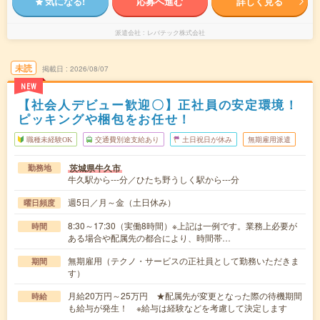
気になる!
応募へ進む
詳しく見る
派遣会社
レバテック株式会社
未読
掲載日
2026/08/07
NEW
【社会人デビュー歓迎〇】正社員の安定環境！
ピッキングや梱包をお任せ！
職種未経験OK
交通費別途支給あり
土日祝日が休み
無期雇用派遣
茨城県牛久市
勤務地
牛久駅から---分／ひたち野うしく駅から---分
週5日／月～金（土日休み）
曜日頻度
8:30～17:30（実働8時間）※上記は一例です。業務上必要が
時間
ある場合や配属先の都合により、時間帯…
無期雇用（テクノ・サービスの正社員として勤務いただきま
期間
す）
月給20万円～25万円 ★配属先が変更となった際の待機期間
時給
も給与が発生！ ※給与は経験などを考慮して決定します