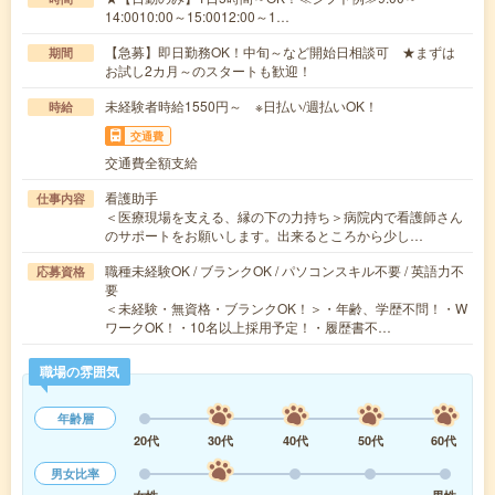
14:0010:00～15:0012:00～1…
【急募】即日勤務OK！中旬～など開始日相談可 ★まずは
期間
お試し2カ月～のスタートも歓迎！
未経験者時給1550円～ ※日払い/週払いOK！
時給
交通費
交通費全額支給
看護助手
仕事内容
＜医療現場を支える、縁の下の力持ち＞病院内で看護師さん
のサポートをお願いします。出来るところから少し…
職種未経験OK / ブランクOK / パソコンスキル不要 / 英語力不
応募資格
要
＜未経験・無資格・ブランクOK！＞・年齢、学歴不問！・W
ワークOK！・10名以上採用予定！・履歴書不…
職場の雰囲気
年齢層
20代
30代
40代
50代
60代
男女比率