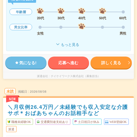
年齢層
20代
30代
40代
50代
60代
男女比率
女性
男性
もっと見る
気になる!
応募へ進む
詳しく見る
派遣会社
テイケイワークス株式会社（募集担当）
未読
掲載日
2026/08/08
NEW
＼月収例26.4万円／未経験でも収入安定な介護
サポ＊おばあちゃんのお話相手など
職種未経験OK
交通費別途支給あり
土日祝日が休み
WEB登録OK
派遣