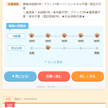
職種未経験OK / ブランクOK / パソコンスキル不要 / 英語力不
応募資格
要
＼無資格＊未経験OK／★年齢不問・ブランクOK★履歴書不
要・来社不要（電話登録OK）★社会保険完備★…
職場の雰囲気
年齢層
20代
30代
40代
50代
60代
男女比率
女性
男性
もっと見る
気になる!
応募へ進む
詳しく見る
派遣会社
株式会社ニッソーネット
未読
掲載日
2026/08/08
NEW