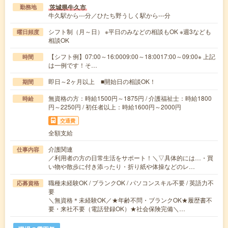
茨城県牛久市
勤務地
牛久駅から---分／ひたち野うしく駅から---分
シフト制（月～日） ※平日のみなどの相談もOK ※週3なども
曜日頻度
相談OK
【シフト例】07:00～16:0009:00～18:0017:00～09:00※ 上記
時間
は一例です！そ…
即日～2ヶ月以上 ■開始日の相談OK！
期間
無資格の方：時給1500円～1875円 / 介護福祉士：時給1800
時給
円～2250円 / 初任者以上：時給1600円～2000円
交通費
全額支給
介護関連
仕事内容
／利用者の方の日常生活をサポート！＼▽具体的には…・買
い物や散歩に付き添ったり・折り紙や体操などのレ…
職種未経験OK / ブランクOK / パソコンスキル不要 / 英語力不
応募資格
要
＼無資格＊未経験OK／★年齢不問・ブランクOK★履歴書不
要・来社不要（電話登録OK）★社会保険完備＼…