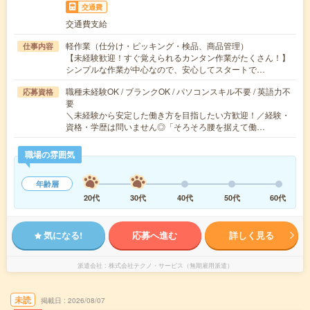
交通費
交通費支給
軽作業（仕分け・ピッキング・検品、商品管理）
仕事内容
【未経験歓迎！すぐ覚えられるカンタン作業がたくさん！】
シンプルな作業が中心なので、安心してスタートで…
職種未経験OK / ブランクOK / パソコンスキル不要 / 英語力不
応募資格
要
＼未経験から安定した働き方を目指したい方歓迎！／経験・
資格・学歴は問いません◎「そろそろ腰を据えて働…
職場の雰囲気
年齢層
20代
30代
40代
50代
60代
気になる!
応募へ進む
詳しく見る
派遣会社
株式会社テクノ・サービス（無期雇用派遣）
未読
掲載日
2026/08/07