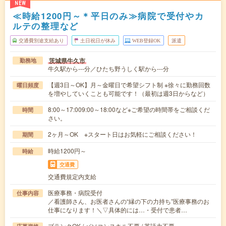
NEW
≪時給1200円～＊平日のみ≫病院で受付やカ
ルテの整理など
交通費別途支給あり
土日祝日が休み
WEB登録OK
派遣
茨城県牛久市
勤務地
牛久駅から---分／ひたち野うしく駅から---分
【週3日～OK】月～金曜日で希望シフト制 ※徐々に勤務回数
曜日頻度
を増やしていくことも可能です！（最初は週3日からなど）
8:00～17:009:00～18:00など※ご希望の時間帯をご相談くだ
時間
さい。
2ヶ月～OK ※スタート日はお気軽にご相談ください！
期間
時給1200円～
時給
交通費
交通費規定内支給
医療事務・病院受付
仕事内容
／看護師さん、お医者さんの“縁の下の力持ち”医療事務のお
仕事になります！＼▽具体的には…・受付で患者…
ブランクOK / パソコンスキル不要 / 英語力不要