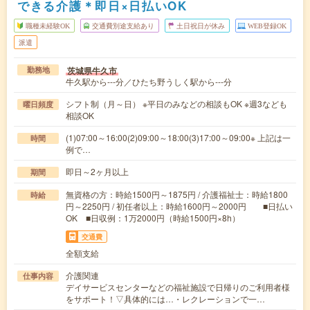
できる介護＊即日×日払いOK
職種未経験OK
交通費別途支給あり
土日祝日が休み
WEB登録OK
派遣
茨城県牛久市
勤務地
牛久駅から---分／ひたち野うしく駅から---分
シフト制（月～日） ※平日のみなどの相談もOK ※週3なども
曜日頻度
相談OK
(1)07:00～16:00(2)09:00～18:00(3)17:00～09:00※ 上記は一
時間
例で…
即日～2ヶ月以上
期間
無資格の方：時給1500円～1875円 / 介護福祉士：時給1800
時給
円～2250円 / 初任者以上：時給1600円～2000円 ■日払い
OK ■日収例：1万2000円（時給1500円×8h）
交通費
全額支給
介護関連
仕事内容
デイサービスセンターなどの福祉施設で日帰りのご利用者様
をサポート！▽具体的には…・レクレーションで一…