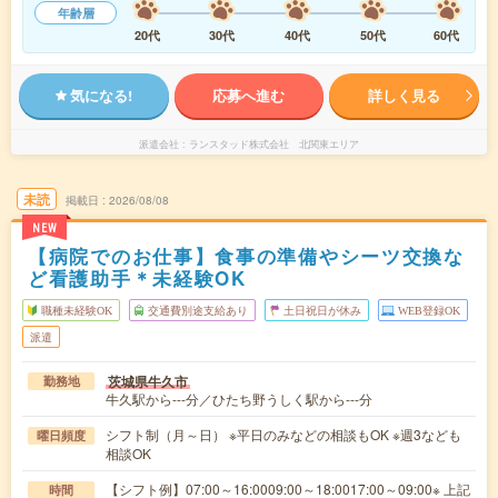
年齢層
20代
30代
40代
50代
60代
気になる!
応募へ進む
詳しく見る
派遣会社
ランスタッド株式会社 北関東エリア
未読
掲載日
2026/08/08
NEW
【病院でのお仕事】食事の準備やシーツ交換な
ど看護助手＊未経験OK
職種未経験OK
交通費別途支給あり
土日祝日が休み
WEB登録OK
派遣
茨城県牛久市
勤務地
牛久駅から---分／ひたち野うしく駅から---分
シフト制（月～日） ※平日のみなどの相談もOK ※週3なども
曜日頻度
相談OK
【シフト例】07:00～16:0009:00～18:0017:00～09:00※ 上記
時間