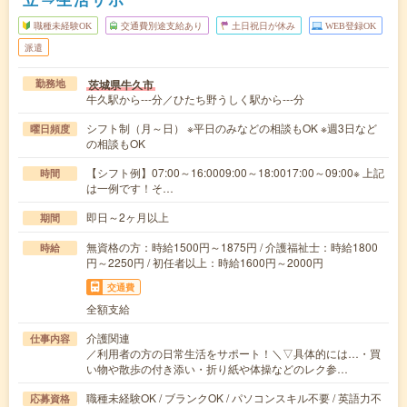
職種未経験OK
交通費別途支給あり
土日祝日が休み
WEB登録OK
派遣
茨城県牛久市
勤務地
牛久駅から---分／ひたち野うしく駅から---分
シフト制（月～日） ※平日のみなどの相談もOK ※週3日など
曜日頻度
の相談もOK
【シフト例】07:00～16:0009:00～18:0017:00～09:00※ 上記
時間
は一例です！そ…
即日～2ヶ月以上
期間
無資格の方：時給1500円～1875円 / 介護福祉士：時給1800
時給
円～2250円 / 初任者以上：時給1600円～2000円
交通費
全額支給
介護関連
仕事内容
／利用者の方の日常生活をサポート！＼▽具体的には…・買
い物や散歩の付き添い・折り紙や体操などのレク参…
職種未経験OK / ブランクOK / パソコンスキル不要 / 英語力不
応募資格