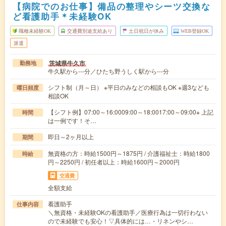
【病院でのお仕事】備品の整理やシーツ交換な
ど看護助手＊未経験OK
職種未経験OK
交通費別途支給あり
土日祝日が休み
WEB登録OK
派遣
茨城県牛久市
勤務地
牛久駅から---分／ひたち野うしく駅から---分
シフト制（月～日） ※平日のみなどの相談もOK ※週3なども
曜日頻度
相談OK
【シフト例】07:00～16:0009:00～18:0017:00～09:00※ 上記
時間
は一例です！そ…
即日～2ヶ月以上
期間
無資格の方：時給1500円～1875円 / 介護福祉士：時給1800
時給
円～2250円 / 初任者以上：時給1600円～2000円
交通費
全額支給
看護助手
仕事内容
＼無資格・未経験OKの看護助手／医療行為は一切行わない
ので未経験でも安心！▽具体的には…・リネンやシ…