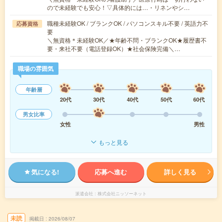
ので未経験でも安心！▽具体的には…・リネンやシ…
職種未経験OK / ブランクOK / パソコンスキル不要 / 英語力不
応募資格
要
＼無資格＊未経験OK／★年齢不問・ブランクOK★履歴書不
要・来社不要（電話登録OK）★社会保険完備＼…
職場の雰囲気
年齢層
20代
30代
40代
50代
60代
男女比率
女性
男性
もっと見る
気になる!
応募へ進む
詳しく見る
派遣会社
株式会社ニッソーネット
未読
掲載日
2026/08/07