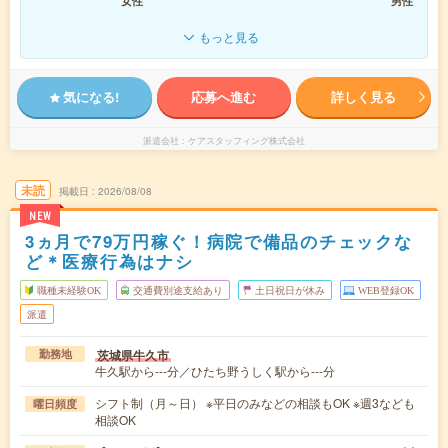
女性
男性
もっと見る
気になる!
応募へ進む
詳しく見る
派遣会社
ケアスタッフィング株式会社
未読
掲載日
2026/08/08
NEW
3ヵ月で79万円稼ぐ！病院で備品のチェックな
ど＊医療行為はナシ
職種未経験OK
交通費別途支給あり
土日祝日が休み
WEB登録OK
派遣
茨城県牛久市
勤務地
牛久駅から---分／ひたち野うしく駅から---分
シフト制（月～日） ※平日のみなどの相談もOK ※週3なども
曜日頻度
相談OK