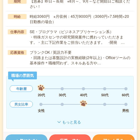
【急募】即日～長期 ※8月～、9月～など開始日ご相談くだ
期間
さい！
時給3060円 ※月収例：45万9000円（3060円×7.5時間×20
時給
日勤務の場合）
SE・プログラマ（ビジネスアプリケーション系）
仕事内容
・特殊ガスセンサの研究開発案件に携わっていただきま
す。・主に下記作業をご担当いただきます。 -開発 …
ブランクOK / 英語力不要
応募資格
・回路または基盤設計の実務経験(2年以上)・Officeツールの
基本操作＊職種問わず、スキルある方や…
職場の雰囲気
年齢層
20代
30代
40代
50代
60代
男女比率
女性
男性
もっと見る