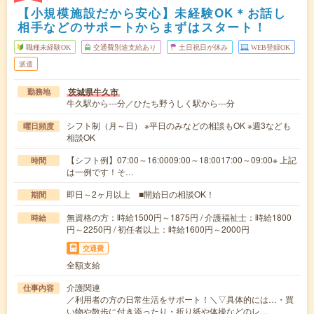
【小規模施設だから安心】未経験OK＊お話し
相手などのサポートからまずはスタート！
職種未経験OK
交通費別途支給あり
土日祝日が休み
WEB登録OK
派遣
茨城県牛久市
勤務地
牛久駅から---分／ひたち野うしく駅から---分
シフト制（月～日） ※平日のみなどの相談もOK ※週3なども
曜日頻度
相談OK
【シフト例】07:00～16:0009:00～18:0017:00～09:00※ 上記
時間
は一例です！そ…
即日～2ヶ月以上 ■開始日の相談OK！
期間
無資格の方：時給1500円～1875円 / 介護福祉士：時給1800
時給
円～2250円 / 初任者以上：時給1600円～2000円
交通費
全額支給
介護関連
仕事内容
／利用者の方の日常生活をサポート！＼▽具体的には…・買
い物や散歩に付き添ったり・折り紙や体操などのレ…