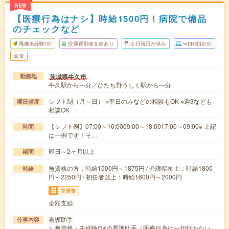
NEW
【医療行為はナシ】時給1500円！病院で備品
のチェックなど
職種未経験OK
交通費別途支給あり
土日祝日が休み
WEB登録OK
派遣
茨城県牛久市
勤務地
牛久駅から---分／ひたち野うしく駅から---分
シフト制（月～日） ※平日のみなどの相談もOK ※週3なども
曜日頻度
相談OK
【シフト例】07:00～16:0009:00～18:0017:00～09:00※ 上記
時間
は一例です！そ…
即日～2ヶ月以上
期間
無資格の方：時給1500円～1875円 / 介護福祉士：時給1800
時給
円～2250円 / 初任者以上：時給1600円～2000円
交通費
全額支給
看護助手
仕事内容
＼無資格・未経験OKの看護助手／医療行為は一切行わない