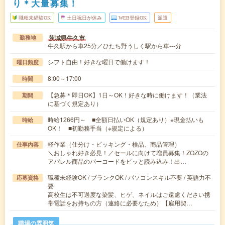
り＊大量募集！
職種未経験OK
土日祝日が休み
WEB登録OK
派遣
茨城県牛久市
勤務地
牛久駅から車25分／ひたち野うしく駅から車---分
シフト自由！好きな曜日で働けます！
曜日頻度
8:00～17:00
時間
【急募＊即日OK】1日～OK！好きな時に働けます！（業法
期間
に基づく規定あり）
時給1266円～ ■全額日払いOK（規定あり）※現金払いも
時給
OK！ ■初勤務手当（※規定による）
軽作業（仕分け・ピッキング・検品、商品管理）
仕事内容
＼おしゃれ好き必見！／セールに向けて増員募集！ZOZOの
アパレル商品のバーコードをピッと読み込み！出…
職種未経験OK / ブランクOK / パソコンスキル不要 / 英語力不
応募資格
要
高校生は不可過度な染髪、ヒゲ、ネイルはご遠慮ください携
帯電話をお持ちの方（連絡に必要なため）【雇用契…
職場の雰囲気