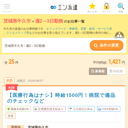
メニュー
気になる!
ログイン
検索
茨城県牛久市
×
週2～3日勤務
のお仕事一覧
牛久市の派遣のお仕事情報です。
オフィスワーク・事務系
、
営業・販売・サービス系
、
クリエイティブ系
などのお仕事を取り揃えています。週2～3日勤務の条件の他に、
交通費別途支給あり
、
職種未経験OK
、
友だちと一緒の応募OK
などのこだわり条件も
取り揃えています。
条件の変更
茨城県牛久市 / 週2～3日勤務
25
1,421
全
件
平均時給:
円
時給順
新着順
未読
掲載日
2026/08/07
NEW
【医療行為はナシ】時給1500円！病院で備品
のチェックなど
職種未経験OK
交通費別途支給あり
土日祝日が休み
WEB登録OK
派遣
茨城県牛久市
勤務地