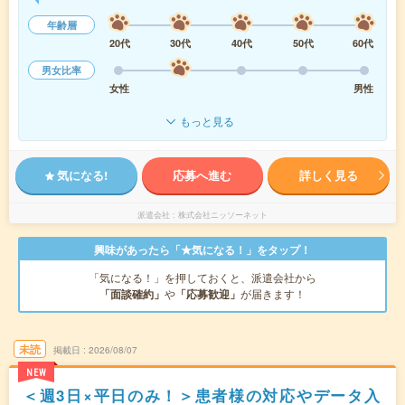
年齢層
20代
30代
40代
50代
60代
男女比率
女性
男性
もっと見る
気になる!
応募へ進む
詳しく見る
派遣会社
株式会社ニッソーネット
興味があったら「★気になる！」をタップ！
「気になる！」を押しておくと、派遣会社から
「面談確約」
や
「応募歓迎」
が届きます！
未読
掲載日
2026/08/07
NEW
＜週3日×平日のみ！＞患者様の対応やデータ入