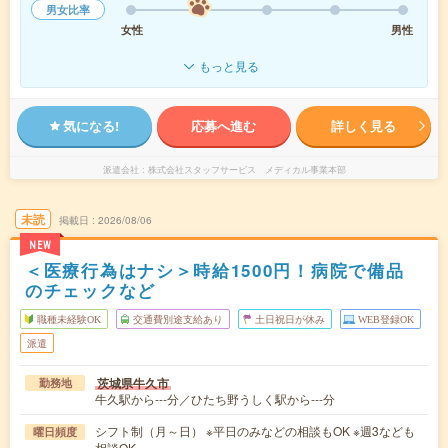
男女比率
女性
男性
もっと見る
気になる!
応募へ進む
詳しく見る
派遣会社
株式会社スタッフサービス メディカル事業本部
未読
掲載日
2026/08/06
NEW
＜医療行為はナシ＞時給1500円！病院で備品
のチェックなど
職種未経験OK
交通費別途支給あり
土日祝日が休み
WEB登録OK
派遣
茨城県牛久市
勤務地
牛久駅から---分／ひたち野うしく駅から---分
シフト制（月～日） ※平日のみなどの相談もOK ※週3なども
曜日頻度
相談OK