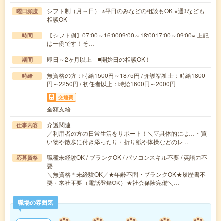
シフト制（月～日） ※平日のみなどの相談もOK ※週3なども
曜日頻度
相談OK
【シフト例】07:00～16:0009:00～18:0017:00～09:00※ 上記
時間
は一例です！そ…
即日～2ヶ月以上 ■開始日の相談OK！
期間
無資格の方：時給1500円～1875円 / 介護福祉士：時給1800
時給
円～2250円 / 初任者以上：時給1600円～2000円
交通費
全額支給
介護関連
仕事内容
／利用者の方の日常生活をサポート！＼▽具体的には…・買
い物や散歩に付き添ったり・折り紙や体操などのレ…
職種未経験OK / ブランクOK / パソコンスキル不要 / 英語力不
応募資格
要
＼無資格＊未経験OK／★年齢不問・ブランクOK★履歴書不
要・来社不要（電話登録OK）★社会保険完備＼…
職場の雰囲気