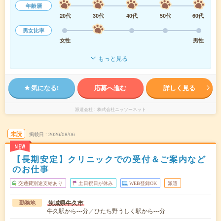
年齢層
20代
30代
40代
50代
60代
男女比率
女性
男性
もっと見る
気になる!
応募へ進む
詳しく見る
派遣会社
株式会社ニッソーネット
未読
掲載日
2026/08/06
NEW
【長期安定】クリニックでの受付＆ご案内など
のお仕事
交通費別途支給あり
土日祝日が休み
WEB登録OK
派遣
茨城県牛久市
勤務地
牛久駅から---分／ひたち野うしく駅から---分