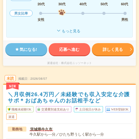
20代
30代
40代
50代
60代
男女比率
女性
男性
もっと見る
気になる!
応募へ進む
詳しく見る
派遣会社
株式会社ニッソーネット
未読
掲載日
2026/08/07
NEW
＼月収例26.4万円／未経験でも収入安定な介護
サポ＊おばあちゃんのお話相手など
職種未経験OK
交通費別途支給あり
土日祝日が休み
WEB登録OK
派遣
茨城県牛久市
勤務地
牛久駅から---分／ひたち野うしく駅から---分