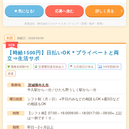
気になる!
応募へ進む
詳しく見る
派遣会社
株式会社リクルートスタッフィング（茨城・栃木・群馬）
未読
掲載日
2026/08/06
NEW
【時給1500円】日払いOK＊プライベートと両
立⇒生活サポ
職種未経験OK
交通費別途支給あり
土日祝日が休み
WEB登録OK
派遣
茨城県牛久市
勤務地
牛久駅から---分／ひたち野うしく駅から---分
シフト制（月～日） ※平日のみなどの相談もOK ※週3日など
曜日頻度
の相談もOK
【シフト例】07:00～16:0009:00～18:0017:00～09:00※ 上記
時間
は一例です！そ…
即日～2ヶ月以上
期間