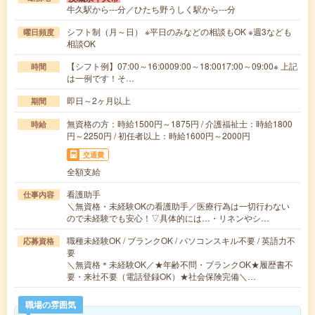
牛久駅から---分／ひたち野うしく駅から---分
シフト制（月～日） ※平日のみなどの相談もOK ※週3なども
曜日頻度
相談OK
【シフト例】07:00～16:0009:00～18:0017:00～09:00※ 上記
時間
は一例です！そ…
即日～2ヶ月以上
期間
無資格の方：時給1500円～1875円 / 介護福祉士：時給1800
時給
円～2250円 / 初任者以上：時給1600円～2000円
交通費
全額支給
看護助手
仕事内容
＼無資格・未経験OKの看護助手／医療行為は一切行わない
ので未経験でも安心！▽具体的には…・リネンやシ…
職種未経験OK / ブランクOK / パソコンスキル不要 / 英語力不
応募資格
要
＼無資格＊未経験OK／★年齢不問・ブランクOK★履歴書不
要・来社不要（電話登録OK）★社会保険完備＼…
職場の雰囲気