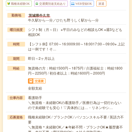
職種未経験OK
交通費別途支給あり
WEB登録OK
派遣
茨城県牛久市
勤務地
牛久駅から---分／ひたち野うしく駅から---分
シフト制（月～日） ※平日のみなどの相談もOK ※週3なども
曜日頻度
相談OK
【シフト例】07:00～16:0009:00～18:0017:00～09:00※ 上記
時間
は一例です！そ…
即日～2ヶ月以上
期間
無資格の方：時給1500円～1875円 / 介護福祉士：時給1800
時給
円～2250円 / 初任者以上：時給1600円～2000円
交通費
全額支給
看護助手
仕事内容
＼無資格・未経験OKの看護助手／医療行為は一切行わない
ので未経験でも安心！▽具体的には…・リネンやシ…
職種未経験OK / ブランクOK / パソコンスキル不要 / 英語力不
応募資格
要
＼無資格＊未経験OK／★年齢不問・ブランクOK★履歴書不
要・来社不要（電話登録OK）★社会保険完備＼…