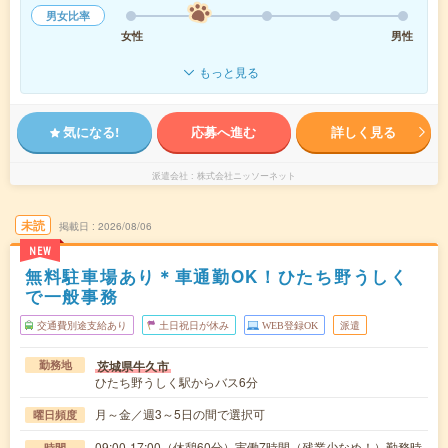
男女比率
女性
男性
もっと見る
気になる!
応募へ進む
詳しく見る
派遣会社
株式会社ニッソーネット
未読
掲載日
2026/08/06
NEW
無料駐車場あり＊車通勤OK！ひたち野うしく
で一般事務
交通費別途支給あり
土日祝日が休み
WEB登録OK
派遣
茨城県牛久市
勤務地
ひたち野うしく駅からバス6分
月～金／週3～5日の間で選択可
曜日頻度
09:00-17:00（休憩60分）実働7時間（残業少なめ！）勤務時
時間