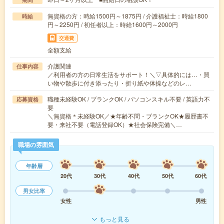
無資格の方：時給1500円～1875円 / 介護福祉士：時給1800
時給
円～2250円 / 初任者以上：時給1600円～2000円
交通費
全額支給
介護関連
仕事内容
／利用者の方の日常生活をサポート！＼▽具体的には…・買
い物や散歩に付き添ったり・折り紙や体操などのレ…
職種未経験OK / ブランクOK / パソコンスキル不要 / 英語力不
応募資格
要
＼無資格＊未経験OK／★年齢不問・ブランクOK★履歴書不
要・来社不要（電話登録OK）★社会保険完備＼…
職場の雰囲気
年齢層
20代
30代
40代
50代
60代
男女比率
女性
男性
もっと見る