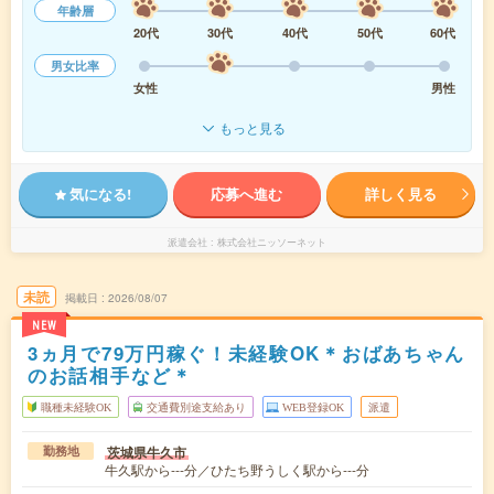
年齢層
20代
30代
40代
50代
60代
男女比率
女性
男性
もっと見る
気になる!
応募へ進む
詳しく見る
派遣会社
株式会社ニッソーネット
未読
掲載日
2026/08/07
NEW
3ヵ月で79万円稼ぐ！未経験OK＊おばあちゃん
のお話相手など＊
職種未経験OK
交通費別途支給あり
WEB登録OK
派遣
茨城県牛久市
勤務地
牛久駅から---分／ひたち野うしく駅から---分