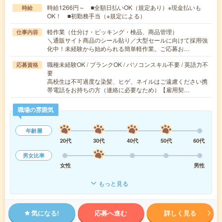
時給1266円～ ■全額日払いOK（規定あり）※現金払いも
時給
OK！ ■初勤務手当（※規定による）
軽作業（仕分け・ピッキング・検品、商品管理）
仕事内容
＼通販サイト商品のシール貼り／大型セールに向けて採用強
化中！未経験から始められる簡単軽作業。ご応募お…
職種未経験OK / ブランクOK / パソコンスキル不要 / 英語力不
応募資格
要
高校生は不可過度な染髪、ヒゲ、ネイルはご遠慮ください携
帯電話をお持ちの方（連絡に必要なため）【雇用契…
職場の雰囲気
年齢層
20代
30代
40代
50代
60代
男女比率
女性
男性
もっと見る
気になる!
応募へ進む
詳しく見る