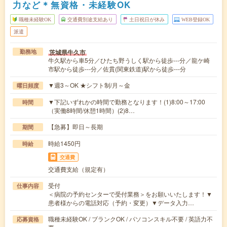
力など＊無資格・未経験OK
職種未経験OK
交通費別途支給あり
土日祝日が休み
WEB登録OK
派遣
茨城県牛久市
勤務地
牛久駅から車5分／ひたち野うしく駅から徒歩---分／龍ケ崎
市駅から徒歩---分／佐貫(関東鉄道)駅から徒歩---分
▼週3～OK ★シフト制/月～金
曜日頻度
▼下記いずれかの時間で勤務となります！(1)8:00～17:00
時間
（実働8時間/休憩1時間）(2)8…
【急募】即日～長期
期間
時給1450円
時給
交通費
交通費支給（規定有）
受付
仕事内容
＜病院の予約センターで受付業務＞をお願いいたします！▼
患者様からの電話対応（予約・変更）▼データ入力…
職種未経験OK / ブランクOK / パソコンスキル不要 / 英語力不
応募資格