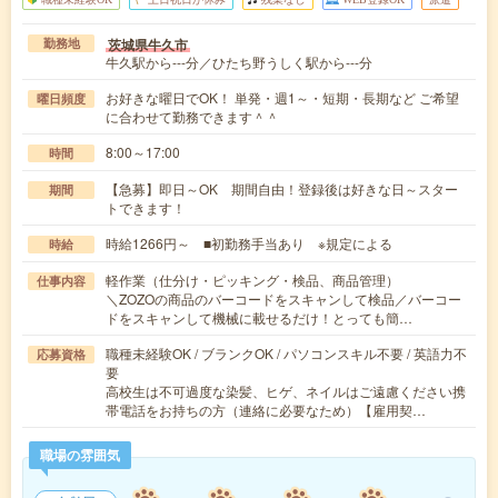
茨城県牛久市
勤務地
牛久駅から---分／ひたち野うしく駅から---分
お好きな曜日でOK！ 単発・週1～・短期・長期など ご希望
曜日頻度
に合わせて勤務できます＾＾
8:00～17:00
時間
【急募】即日～OK 期間自由！登録後は好きな日～スター
期間
トできます！
時給1266円～ ■初勤務手当あり ※規定による
時給
軽作業（仕分け・ピッキング・検品、商品管理）
仕事内容
＼ZOZOの商品のバーコードをスキャンして検品／バーコー
ドをスキャンして機械に載せるだけ！とっても簡…
職種未経験OK / ブランクOK / パソコンスキル不要 / 英語力不
応募資格
要
高校生は不可過度な染髪、ヒゲ、ネイルはご遠慮ください携
帯電話をお持ちの方（連絡に必要なため）【雇用契…
職場の雰囲気