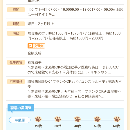
【シフト例】07:00～16:0009:00～18:0017:00～09:00※ 上記
時間
は一例です！そ…
即日～2ヶ月以上
期間
無資格の方：時給1500円～1875円 / 介護福祉士：時給1800
時給
円～2250円 / 初任者以上：時給1600円～2000円
交通費
全額支給
看護助手
仕事内容
＼無資格・未経験OKの看護助手／医療行為は一切行わない
ので未経験でも安心！▽具体的には…・リネンやシ…
職種未経験OK / ブランクOK / パソコンスキル不要 / 英語力不
応募資格
要
＼無資格＊未経験OK／★年齢不問・ブランクOK★履歴書不
要・来社不要（電話登録OK）★社会保険完備＼…
職場の雰囲気
年齢層
20代
30代
40代
50代
60代