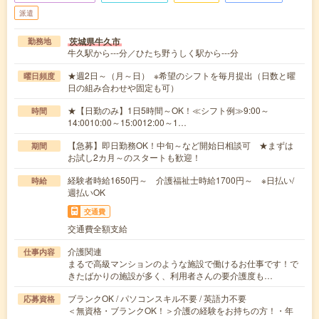
派遣
茨城県牛久市
勤務地
牛久駅から---分／ひたち野うしく駅から---分
★週2日～（月～日） ※希望のシフトを毎月提出（日数と曜
曜日頻度
日の組み合わせや固定も可）
★【日勤のみ】1日5時間～OK！≪シフト例≫9:00～
時間
14:0010:00～15:0012:00～1…
【急募】即日勤務OK！中旬～など開始日相談可 ★まずは
期間
お試し2カ月～のスタートも歓迎！
経験者時給1650円～ 介護福祉士時給1700円～ ※日払い/
時給
週払いOK
交通費
交通費全額支給
介護関連
仕事内容
まるで高級マンションのような施設で働けるお仕事です！で
きたばかりの施設が多く、利用者さんの要介護度も…
ブランクOK / パソコンスキル不要 / 英語力不要
応募資格
＜無資格・ブランクOK！＞介護の経験をお持ちの方！・年