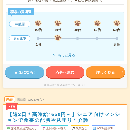
職場の雰囲気
年齢層
20代
30代
40代
50代
60代
男女比率
女性
男性
もっと見る
気になる!
応募へ進む
詳しく見る
派遣会社
株式会社ニッソーネット
未読
掲載日
2026/08/07
NEW
【週2日＊高時給1650円～】シニア向けマンシ
ョンで食事の配膳や見守り＊介護
交通費別途支給あり
土日祝日が休み
残業なし
WEB登録OK