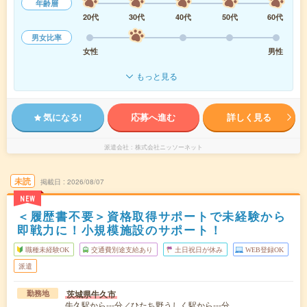
年齢層
20代
30代
40代
50代
60代
男女比率
女性
男性
もっと見る
気になる!
応募へ進む
詳しく見る
派遣会社
株式会社ニッソーネット
未読
掲載日
2026/08/07
NEW
＜履歴書不要＞資格取得サポートで未経験から
即戦力に！小規模施設のサポート！
職種未経験OK
交通費別途支給あり
土日祝日が休み
WEB登録OK
派遣
茨城県牛久市
勤務地
牛久駅から---分／ひたち野うしく駅から---分