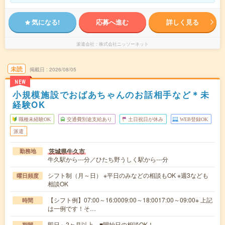
気になる!
応募へ進む
詳しく見る
派遣会社
株式会社ニッソーネット
未読
掲載日
2026/08/05
NEW
小規模施設でおばあちゃんのお話相手など＊未
経験OK
職種未経験OK
交通費別途支給あり
土日祝日が休み
WEB登録OK
派遣
茨城県牛久市
勤務地
牛久駅から---分／ひたち野うしく駅から---分
シフト制（月～日） ※平日のみなどの相談もOK ※週3なども
曜日頻度
相談OK
【シフト例】07:00～16:0009:00～18:0017:00～09:00※ 上記
時間
は一例です！そ…
即日～2ヶ月以上 ■開始日の相談OK！
期間