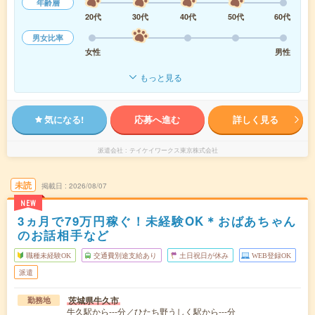
年齢層
20代
30代
40代
50代
60代
男女比率
女性
男性
もっと見る
気になる!
応募へ進む
詳しく見る
派遣会社
テイケイワークス東京株式会社
未読
掲載日
2026/08/07
NEW
3ヵ月で79万円稼ぐ！未経験OK＊おばあちゃん
のお話相手など
職種未経験OK
交通費別途支給あり
土日祝日が休み
WEB登録OK
派遣
茨城県牛久市
勤務地
牛久駅から---分／ひたち野うしく駅から---分