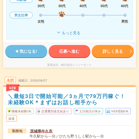
20代
30代
40代
50代
60代
男女比率
女性
男性
もっと見る
気になる!
応募へ進む
詳しく見る
派遣会社
株式会社ニッソーネット
未読
掲載日
2026/08/07
NEW
＼最短3日で開始可能／3ヵ月で79万円稼ぐ！
未経験OK＊まずはお話し相手から
職種未経験OK
交通費別途支給あり
土日祝日が休み
WEB登録OK
派遣
茨城県牛久市
勤務地
牛久駅から---分／ひたち野うしく駅から---分