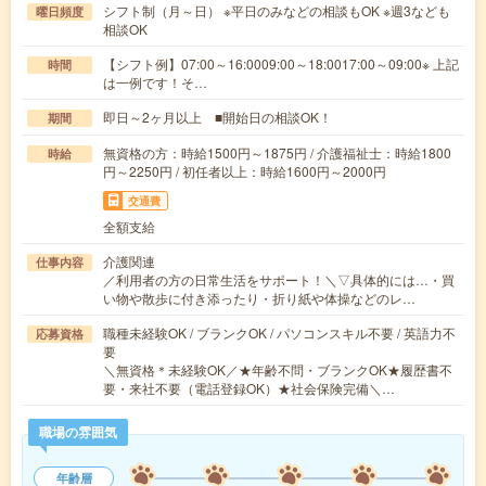
シフト制（月～日） ※平日のみなどの相談もOK ※週3なども
曜日頻度
相談OK
【シフト例】07:00～16:0009:00～18:0017:00～09:00※ 上記
時間
は一例です！そ…
即日～2ヶ月以上 ■開始日の相談OK！
期間
無資格の方：時給1500円～1875円 / 介護福祉士：時給1800
時給
円～2250円 / 初任者以上：時給1600円～2000円
交通費
全額支給
介護関連
仕事内容
／利用者の方の日常生活をサポート！＼▽具体的には…・買
い物や散歩に付き添ったり・折り紙や体操などのレ…
職種未経験OK / ブランクOK / パソコンスキル不要 / 英語力不
応募資格
要
＼無資格＊未経験OK／★年齢不問・ブランクOK★履歴書不
要・来社不要（電話登録OK）★社会保険完備＼…
職場の雰囲気
年齢層