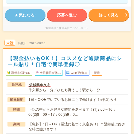
気になる!
応募へ進む
詳しく見る
派遣会社
株式会社ニッソーネット
未読
掲載日
2026/08/03
【現金払いもOK！】コスメなど通販商品にシ
ール貼り＊自宅で簡単登録〇
職種未経験OK
土日祝日が休み
WEB登録OK
派遣
茨城県牛久市
勤務地
牛久駅から---分／ひたち野うしく駅から---分
1日～OK★空いているお日にちで働けます！※規定あり
曜日頻度
下記の中からお好きな時間を選べます！(1)8:00～16：
時間
00(2)8：00～17：00(3)9：0…
【急募】1日～OK（業法に基づく規定あり）＊登録後は好き
期間
な時に働けます！