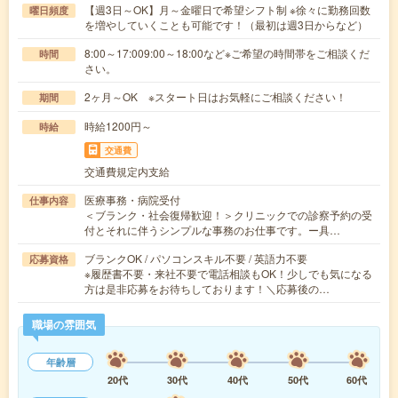
【週3日～OK】月～金曜日で希望シフト制 ※徐々に勤務回数
曜日頻度
を増やしていくことも可能です！（最初は週3日からなど）
8:00～17:009:00～18:00など※ご希望の時間帯をご相談くだ
時間
さい。
2ヶ月～OK ※スタート日はお気軽にご相談ください！
期間
時給1200円～
時給
交通費
交通費規定内支給
医療事務・病院受付
仕事内容
＜ブランク・社会復帰歓迎！＞クリニックでの診察予約の受
付とそれに伴うシンプルな事務のお仕事です。ー具…
ブランクOK / パソコンスキル不要 / 英語力不要
応募資格
※履歴書不要・来社不要で電話相談もOK！少しでも気になる
方は是非応募をお待ちしております！＼応募後の…
職場の雰囲気
年齢層
20代
30代
40代
50代
60代