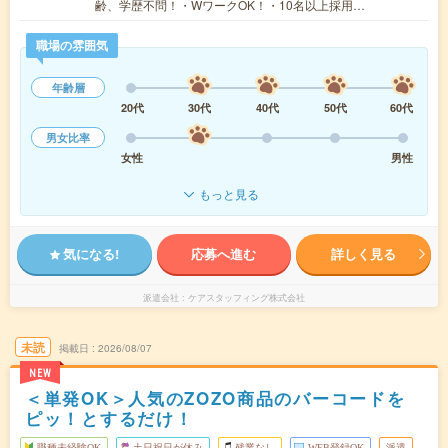
齢、学歴不問！・WワークOK！・10名以上採用…
職場の雰囲気
年齢層
20代
30代
40代
50代
60代
男女比率
女性
男性
もっと見る
気になる!
応募へ進む
詳しく見る
派遣会社
ケアスタッフィング株式会社
未読
掲載日
2026/08/07
NEW
＜単発OK＞人気のZOZO商品のバーコードを
ピッ！とするだけ！
職種未経験OK
土日祝日が休み
残業なし
WEB登録OK
派遣