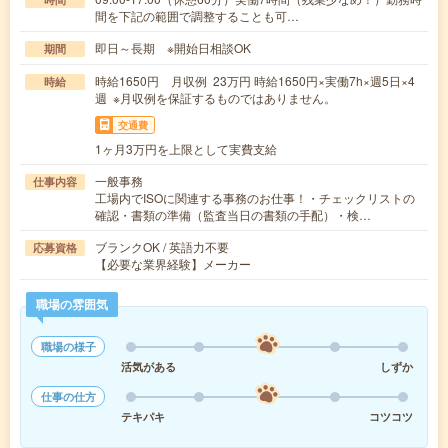
間を下記の範囲で調整することも可…
即日～長期 ※開始日相談OK
期間
時給1650円 月収例 23万円 時給1650円×実働7h×週5日×4
時給
週 ※月収例を保証するものではありません。
交通費
1ヶ月3万円を上限として実費支給
一般事務
仕事内容
工場内でISOに関連する事務のお仕事！・チェックリストの
確認・書類の準備（監査当日の書類の手配）・検…
ブランクOK / 英語力不要
応募資格
【必要な業界経験】メーカー
職場の雰囲気
職場の様子
活気がある
しずか
仕事の仕方
テキパキ
コツコツ