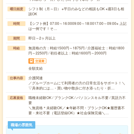
シフト制（月～日） ※平日のみなどの相談もOK ※週3日も相
曜日頻度
談OK
【シフト例】07:00～16:0009:00～18:0017:00～09:00※ 上記
時間
は一例です！そ…
即日～2ヶ月以上
期間
無資格の方：時給1500円～1875円 / 介護福祉士：時給1800
時給
円～2250円 / 初任者以上：時給1600円～2000円
交通費
全額支給
介護関連
仕事内容
／グループホームにて利用者の方の日常生活をサポート！＼
▽具体的には…・買い物や散歩に付き添ったり・折…
職種未経験OK / ブランクOK / パソコンスキル不要 / 英語力不
応募資格
要
＼無資格＊未経験OK／★年齢不問・ブランクOK★履歴書不
要・来社不要（電話登録OK）★社会保険完備＼…
職場の雰囲気