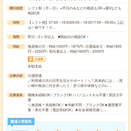
シフト制（月～日） ※平日のみなどの相談もOK ※週3なども
曜日頻度
相談OK
【シフト例】07:00～16:0009:00～18:0017:00～09:00※ 上記
時間
は一例です！そ…
即日～2ヶ月以上 ■開始日の相談OK！
期間
無資格の方：時給1500円～1875円 / 介護福祉士：時給1800
時給
円～2250円 / 初任者以上：時給1600円～2000円
交通費
全額支給
介護関連
仕事内容
／利用者の方の日常生活をサポート！＼▽具体的には…・買
い物や散歩に付き添ったり・折り紙や体操などのレ…
職種未経験OK / ブランクOK / パソコンスキル不要 / 英語力不
応募資格
要
＼無資格＊未経験OK／★年齢不問・ブランクOK★履歴書不
要・来社不要（電話登録OK）★社会保険完備＼…
職場の雰囲気