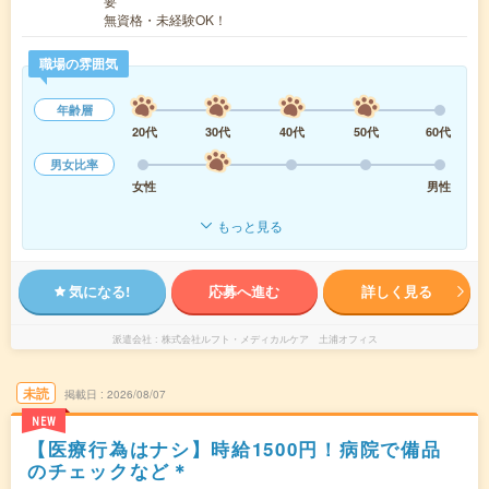
要
無資格・未経験OK！
職場の雰囲気
年齢層
20代
30代
40代
50代
60代
男女比率
女性
男性
もっと見る
気になる!
応募へ進む
詳しく見る
派遣会社
株式会社ルフト・メディカルケア 土浦オフィス
未読
掲載日
2026/08/07
NEW
【医療行為はナシ】時給1500円！病院で備品
のチェックなど＊