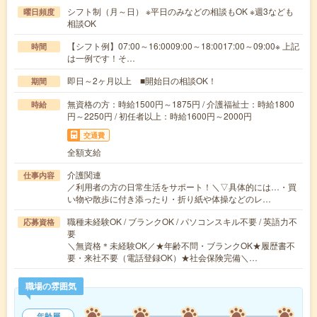
シフト制（月～日） ※平日のみなどの相談もOK ※週3なども
曜日頻度
相談OK
【シフト例】07:00～16:0009:00～18:0017:00～09:00※ 上記
時間
は一例です！そ…
即日～2ヶ月以上 ■開始日の相談OK！
期間
無資格の方：時給1500円～1875円 / 介護福祉士：時給1800
時給
円～2250円 / 初任者以上：時給1600円～2000円
交通費
全額支給
介護関連
仕事内容
／利用者の方の日常生活をサポート！＼▽具体的には…・買
い物や散歩に付き添ったり・折り紙や体操などのレ…
職種未経験OK / ブランクOK / パソコンスキル不要 / 英語力不
応募資格
要
＼無資格＊未経験OK／★年齢不問・ブランクOK★履歴書不
要・来社不要（電話登録OK）★社会保険完備＼…
職場の雰囲気
年齢層