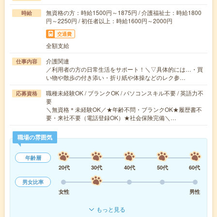
無資格の方：時給1500円～1875円 / 介護福祉士：時給1800
時給
円～2250円 / 初任者以上：時給1600円～2000円
交通費
全額支給
介護関連
仕事内容
／利用者の方の日常生活をサポート！＼▽具体的には…・買
い物や散歩の付き添い・折り紙や体操などのレク参…
職種未経験OK / ブランクOK / パソコンスキル不要 / 英語力不
応募資格
要
＼無資格＊未経験OK／★年齢不問・ブランクOK★履歴書不
要・来社不要（電話登録OK）★社会保険完備＼…
職場の雰囲気
年齢層
20代
30代
40代
50代
60代
男女比率
女性
男性
もっと見る