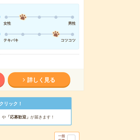
女性
男性
テキパキ
コツコツ
詳しく見る
クリック！
」
や
「応募歓迎」
が届きます！
一括