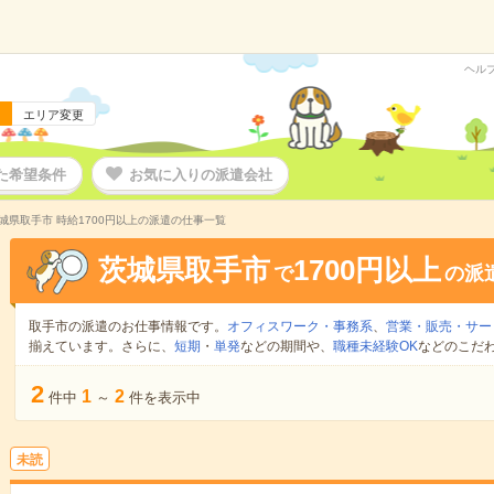
ヘル
エリア変更
た希望条件
お気に入りの派遣会社
城県取手市 時給1700円以上の派遣の仕事一覧
茨城県取手市
1700円以上
で
の派
取手市の派遣のお仕事情報です。
オフィスワーク・事務系
、
営業・販売・サー
揃えています。さらに、
短期
・
単発
などの期間や、
職種未経験OK
などのこだ
2
1
2
件中
～
件を表示中
未読