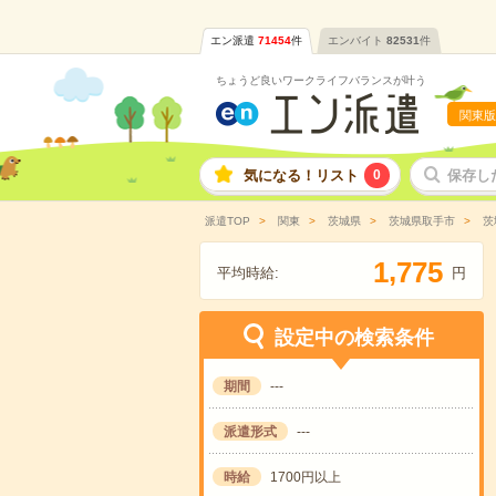
エン派遣
71454
件
エンバイト
82531
件
ちょうど良いワークライフバランスが叶う
関東版
気になる！リスト
0
保存し
派遣TOP
関東
茨城県
茨城県取手市
茨
,
1
7
7
5
平均時給:
円
設定中の検索条件
期間
---
派遣形式
---
時給
1700円以上