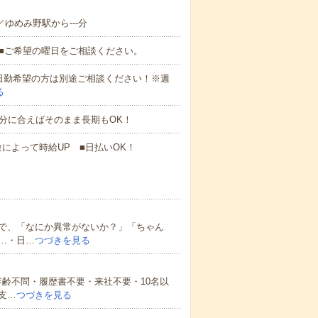
／ゆめみ野駅から---分
K■ご希望の曜日をご相談ください。
分)★日勤希望の方は別途ご相談ください！※週
る
分に合えばそのまま長期もOK！
験によって時給UP ■日払いOK！
で、「なにか異常がないか？」「ちゃん
…・日…
つづきを見る
齢不問・履歴書不要・来社不要・10名以
支…
つづきを見る