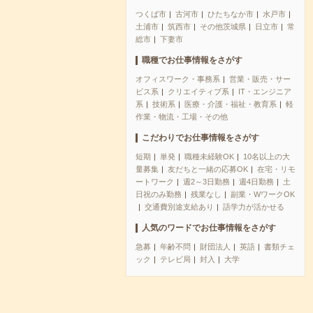
つくば市
古河市
ひたちなか市
水戸市
土浦市
筑西市
その他茨城県
日立市
常
総市
下妻市
職種でお仕事情報をさがす
オフィスワーク・事務系
営業・販売・サー
ビス系
クリエイティブ系
IT・エンジニア
系
技術系
医療・介護・福祉・教育系
軽
作業・物流・工場・その他
こだわりでお仕事情報をさがす
短期
単発
職種未経験OK
10名以上の大
量募集
友だちと一緒の応募OK
在宅・リモ
ートワーク
週2～3日勤務
週4日勤務
土
日祝のみ勤務
残業なし
副業・WワークOK
交通費別途支給あり
語学力が活かせる
人気のワードでお仕事情報をさがす
急募
年齢不問
財団法人
英語
書類チェ
ック
テレビ局
封入
大学