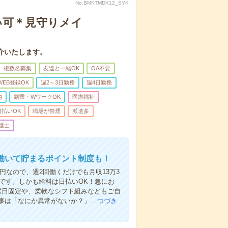
No.BMKTMDK12_SYK
払い可＊見守りメイ
介いたします。
複数名募集
友達と一緒OK
OA不要
WEB登録OK
週2～3日勤務
週4日勤務
内
副業・WワークOK
医療福祉
日払いOK
職場が禁煙
派遣多
護士
働いて貯まるポイント制度も！
円なので、週2回働くだけでも月収13万3
事です。しかも給料は日払いOK！急にお
曜日固定や、柔軟なシフト組みなどもご自
事は「なにか異常がないか？」…
つづき