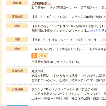
勤務地
茨城県取手市
取手駅から---分／戸頭駅から---分／稲戸井駅から---分
曜日頻度
【週2日～OK】シフト自由・自己申告制■曜日固定O
時間
【夜勤のみ】▽シフト例22:00～翌07:00(休憩60
40時間以上働いている方のWワークはN…
つづきを見
期間
【最短2日でお仕事スタート！】お試しで1ヶ月～！自
時給
日収1万6625円～（日勤時給1750円～） ■資格や経
交通費
交通費全額支給（ガソリン代もOK）
仕事内容
介護関連
施設を利用されている方々は就寝中ですので各お部屋
と眠れているか？」を見回る時間が多いです。他には
応募資格
ブランクOK / パソコンスキル不要 / 英語力不要
・資格か経験どちらかをお持ちの方・ブランクOK・年
上採用≪待遇≫・有給休暇・社会保険完備・残業代全