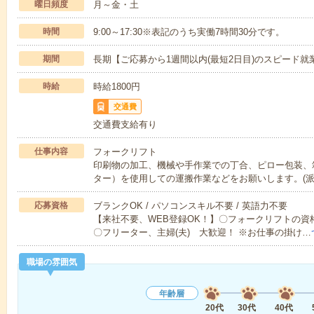
曜日頻度
月～金・土
時間
9:00～17:30※表記のうち実働7時間30分です。
期間
長期【ご応募から1週間以内(最短2日目)のスピード就
時給
時給1800円
交通費
交通費支給有り
仕事内容
フォークリフト
印刷物の加工、機械や手作業での丁合、ピロー包装、
ター）を使用しての運搬作業などをお願いします。(派
応募資格
ブランクOK / パソコンスキル不要 / 英語力不要
【来社不要、WEB登録OK！】〇フォークリフトの
〇フリーター、主婦(夫) 大歓迎！ ※お仕事の掛け…
職場の雰囲気
年齢層
20代
30代
40代