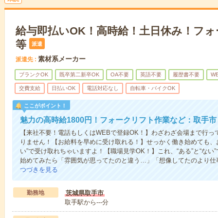
給与即払いOK！高時給！土日休み！フォ
等
派遣
素材系メーカー
派遣先
ブランクOK
既卒第二新卒OK
OA不要
英語不要
履歴書不要
W
交費支給
日払いOK
電話対応なし
自転車・バイクOK
ここがポイント！
魅力の高時給1800円！フォークリフト作業など：取手市
【来社不要！電話もしくはWEBで登録OK！】わざわざ会場まで行っ
りません！【お給料を早めに受け取れる！】せっかく働き始めても、
い”で受け取れちゃいますよ！【職場見学OK！】これ、“ある”と“な
始めてみたら「雰囲気が思ってたのと違う…」「想像してたのより仕
つづきを見る
勤務地
茨城県取手市
取手駅から---分