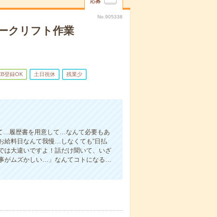
応募
No.905338
ークリフト作業
EB登録OK
土日祝休
残業少
て…履歴書を用意して…なんて必要もあ
お給料日なんて我慢…しなくても“日払
い”では大違いですよ！話だけ聞いて、いざ
事がムズかしい…」なんてコトになる…