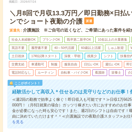
掲載日
2026/07/24
＼月8回で月収13.3万円／即日勤務×日
ンでショート夜勤の介護
派遣
介護施設 ※ご自宅の近くなど、ご希望にあった案件を紹
派遣先
社会人未経験OK
ブランクOK
既卒第二新卒OK
10名以上の大量募集
英語不要
履歴書不要
40～50代活躍
60歳以上活躍
しゅふ歓迎
土日祝休
17時以降スタート
深夜・早朝
残業少
シフト
扶養控
交費支給
車通勤可
制服
服装自由
日払いOK
週払いOK
即
電話対応なし
ルーティン
自転車・バイクOK
看護師
栄養士
介
ここがポイント！
経験活かして高収入＊任せるのは見守りなどのお仕事！
≪週2回の勤務で効率よく稼ぐ！即日収入も可能です＊≫日収1万6625
000円！（月8日就業の場合）ガッツリ稼ぎたい方におすすめのお仕
金が必要になった時も安心です！また、週2日のシフトは自由です！
由に決めていただけます＾＾≪介護施設での夜勤介護スタッフ≫お仕
を見る