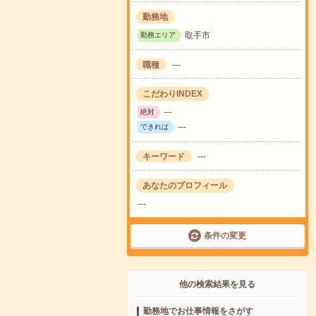
勤務地
取手市
勤務エリア
職種
---
こだわりINDEX
---
絶対
---
できれば
キーワード
---
あなたのプロフィール
---
条件の変更
他の検索結果を見る
勤務地でお仕事情報をさがす