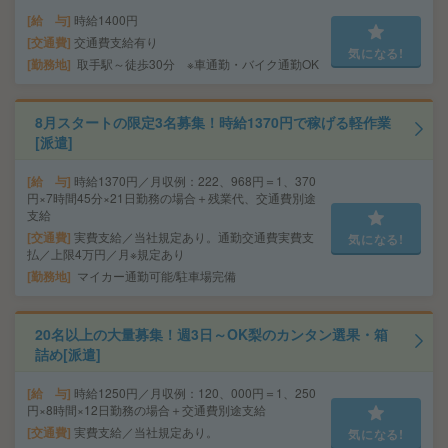
給 与
時給1400円
交通費
交通費支給有り
気になる!
勤務地
取手駅～徒歩30分 ※車通勤・バイク通勤OK
8月スタートの限定3名募集！時給1370円で稼げる軽作業
[派遣]
給 与
時給1370円／月収例：222、968円＝1、370
円×7時間45分×21日勤務の場合＋残業代、交通費別途
支給
交通費
実費支給／当社規定あり。通勤交通費実費支
気になる!
払／上限4万円／月※規定あり
勤務地
マイカー通勤可能/駐車場完備
20名以上の大量募集！週3日～OK梨のカンタン選果・箱
詰め[派遣]
給 与
時給1250円／月収例：120、000円＝1、250
円×8時間×12日勤務の場合＋交通費別途支給
交通費
実費支給／当社規定あり。
気になる!