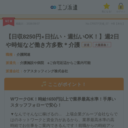
気になる!
ログイン
NEW
掲載日
2026/08/07
No.CRSTF茨城_07・HB【本社】
【日収8250円×日払い・週払いOK！】週2日
や時短など働き方多数＊介護
派遣
大量募集！
職種
介護関連
派遣先
介護施設や病院 ※ご自宅近辺からご案内可能
派遣会社
ケアスタッフィング株式会社
ここがポイント！
WワークOK！時給1650円以上で業界最高水準！手厚い
スタッフフォローで安心！
▼なんでそんなに稼げるの... 上場企業グループ会社ならで
はのネットワークと資金力があるから、業界最高水準の高
時給でお仕事をご案内できるんです！前職からの時給アッ