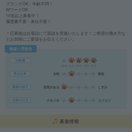
ブランクOK・年齢不問！
WワークOK
10名以上募集中！
履歴書不要・来社不要！
＊応募後はお電話にて面談を実施いたします！ご希望の働き方な
どお気軽にご要望をお伝えください。
職場の雰囲気
年齢層
20代
30代
40代
50代
60代
男女比率
女性
男性
職場の様子
活気がある
しずか
仕事の仕方
テキパキ
コツコツ
募集情報