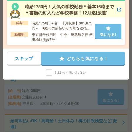
気になる!
勤務地
守谷駅～ ※車通勤OK
時給1750円！人気の学校勤務＊基本16時まで
＊書類の封入など学校事務！12月迄[派遣]
給与即払いOK！高時給！土日休み！ピッキング・梱包な
時給1750円＋交 【月収例】301,875
給与
ど[派遣]
円～ ■給与の前払いが可能な速払い
サービスあり
東京都千代田区 中央・総武線各停 飯
気になる!
勤務地
給 与
時給1550円
田橋駅徒歩7分
交通費
交通費支給有り
気になる!
勤務地
新守谷駅～徒歩22分 ※車通勤・バイク通勤O
K
スキップ
どちらも気になる！
しばらく表示しない
座り仕事！高時給！車通勤OK！土日休み！商品の検品[派
遣]
給 与
時給1350円
交通費
交通費支給有り
気になる!
勤務地
守谷駅～ ※車通勤・バイク通勤OK
給与即払いOK！高時給！土日休み！樽の目視検査など[派
遣]