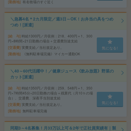
勤務地
有名牧場のすぐ近く
＼急募4名＊2カ月限定／週3日～OK！お弁当の具をつめ
つめ！[派遣]
給 与
時給1300円／月収例：218、400円＝1、300
円×8時間×21日勤務の場合＋交通費別途支給
交通費
実費支給／当社規定あり。
気になる!
勤務地
《無料駐車場完備》マイカー通勤OK
＼40～60代活躍中！／健康ジュース《飲み放題》野菜の
カット[派遣]
給 与
時給1350円／月収例：259、548円＝1、350
円×7時間45分×20日勤務の場合＋残業代（月10ｈの場
合）、交通費、深夜手当別途支給
気になる!
交通費
実費支給／当社規定あり。
勤務地
無料駐車場完備
同期3～4名募集！月33万以上可＆2年で正社員実績有｜製