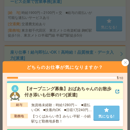
ービス企業で営業事務[派遣]
給 与
時給1900円～2100円＋交 ■給与の前払いが
可能な速払いサービスあり
交通費
交通費支給あり
気になる!
勤務地
東京都千代田区 東京メトロ有楽町線 麹町駅
徒歩1分、東京メトロ半蔵門線 半蔵門駅徒歩5分
座り仕事！給与即払いOK！高時給！品質検査・データ入
力[派遣]
どちらのお仕事が気になりますか？
給 与
時給1800円
交通費
交通費支給有り
1
/10
気になる!
勤務地
みどりの駅～徒歩20分 ※車通勤・バイク通
勤OK
【オープニング募集】おばあちゃんのお散歩
付き添いも仕事の1つ[派遣]
座り仕事！給与即払いOK！高時給！土日休み！制御盤の
無資格未経験：時給1280円～ ■週払
給与
製造補助[派遣]
いOK ■扶養内OK ■日収1万240円以
上
【つくばみらい市】みらい平駅・小絹
気になる!
勤務地
給 与
時給1400円
駅など勤務地多数！
交通費
交通費支給有り