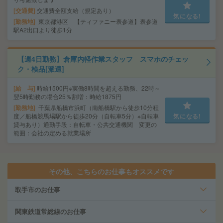
交通費
交通費全額支給（規定あり）
気になる!
勤務地
東京都港区 【ティファニー表参道】表参道
駅A2出口より徒歩1分
【週4日勤務】倉庫内軽作業スタッフ スマホのチェッ
ク・検品[派遣]
給 与
時給1500円※実働8時間を超える勤務、22時～
翌5時勤務の場合25％割増：時給1875円
勤務地
千葉県船橋市浜町（南船橋駅から徒歩10分程
度／船橋競馬場駅から徒歩20分（自転車5分）※自転車
気になる!
貸与あり）通勤手段：自転車・公共交通機関 変更の
範囲：会社の定める就業場所
その他、こちらのお仕事もオススメです
取手市のお仕事
関東鉄道常総線のお仕事