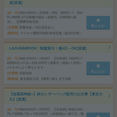
造[派遣]
給 与
時給1650円／月収例：339、090円＝1、650
円×8時間×21日勤務の場合＋残業代（30時間の場
合）、交通費別途支給
気になる!
交通費
実費支給／当社規定あり。
勤務地
マイカー通勤可能/駐車場完備（徒歩5分程）
LAGUNAMOON｜制服貸与！週4日～OK[派遣]
給 与
時給1500円～1500円 【月収例】1500円×7
時間30分×21日＝236,250円＋残業代（時給×1.25倍）
※スキルにより異なります。
気になる!
交通費
全額支給
勤務地
東京都足立区 【最寄り駅】北千住駅
【短期高時給○】紳士レザーバッグ販売のお仕事【東京大
丸】[派遣]
給 与
時給2000円～2000円 【月収例】時給2,000
円×7.5時間×7日＝105,000円 ※月収例は一例です。勤