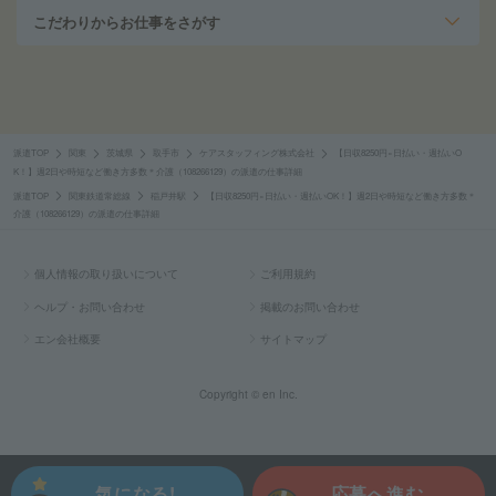
こだわりからお仕事をさがす
派遣TOP
関東
茨城県
取手市
ケアスタッフィング株式会社
【日収8250円×日払い・週払いO
K！】週2日や時短など働き方多数＊介護（108266129）の派遣の仕事詳細
派遣TOP
関東鉄道常総線
稲戸井駅
【日収8250円×日払い・週払いOK！】週2日や時短など働き方多数＊
介護（108266129）の派遣の仕事詳細
個人情報の取り扱いについて
ご利用規約
ヘルプ・お問い合わせ
掲載のお問い合わせ
エン会社概要
サイトマップ
Copyright © en Inc.
気になる!
応募へ進む