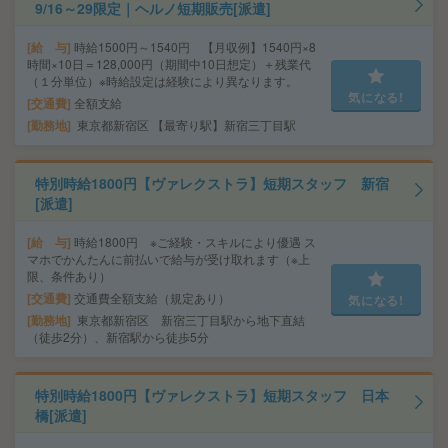
9/16～29限定｜ヘルノ短期販売[派遣]
給 与
時給1500円～1540円 【月収例】1540円×8
時間×10日＝128,000円（期間中10日想定）＋残業代
（１分単位）※時給設定は経験により異なります。
気になる!
交通費
全額支給
勤務地
東京都新宿区 【最寄り駅】新宿三丁目駅
特別時給1800円【ヴァレクストラ】短期スタッフ 新宿
[派遣]
給 与
時給1800円 ※ご経験・スキルにより優遇 ス
マホでかんたんに前払いで給与が受け取れます（※上
限、条件あり）
交通費
交通費全額支給（規定あり）
気になる!
勤務地
東京都新宿区 新宿三丁目駅から地下直結
（徒歩2分）、新宿駅から徒歩5分
特別時給1800円【ヴァレクストラ】短期スタッフ 日本
橋[派遣]