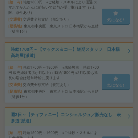
給 与
時給1800円 ※ご経験・スキルにより優遇 ス
マホでかんたんに前払いで給与が受け取れます（※上
限、条件あり）
交通費
交通費全額支給（規定あり）
気になる!
勤務地
東京都中央区 東京メトロ 日本橋駅から直結
（徒歩1分）
時給1700円～【マックス＆コー】短期スタッフ 日本橋
高島屋[派遣]
給 与
時給1700円～1800円 ※未経験者：時給1700
円 販売経験者(3か月以上)：時給1800円 ※2月以降も延
長の場合は通常時給に戻ります
交通費
交通費全額支給（規定あり）
気になる!
勤務地
東京都中央区 東京メトロ 日本橋駅から直結
（徒歩1分）
週3日～【ティファニー】コンシェルジュ／販売なし 表
参道[派遣]
給 与
時給1500円～1600円 ※ご経験・スキルによ
り考慮致します