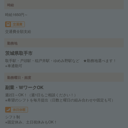
時給
時給1650円～
交通費
交通費全額支給
勤務地
茨城県取手市
取手駅・戸頭駅・稲戸井駅・ゆめみ野駅など ★勤務地選べます！
※車通勤可
勤務曜日・頻度
副業・WワークOK
週2日～OK！（週1日もご相談ください！）
※希望のシフトを毎月提出（日数と曜日の組み合わせや固定も可）
休日休暇
シフト制
※固定休み、土日祝休みもOK！