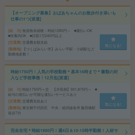
【オープニング募集】おばあちゃんのお散歩付き添いも
仕事の1つ[派遣]
給 与
無資格未経験：時給1280円～ ■週払いOK
■扶養内OK ■日収1万240円以上
交通費
交通費全額支給
気になる!
勤務地
【つくばみらい市】みらい平駅・小絹駅など
勤務地多数！
時給1750円！人気の学校勤務＊基本16時まで＊書類の封
入など学校事務！12月迄[派遣]
給 与
時給1750円＋交 【月収例】301,875円～ ■
給与の前払いが可能な速払いサービスあり
交通費
交通費支給あり
気になる!
勤務地
東京都千代田区 中央・総武線各停 飯田橋駅
徒歩7分
完全在宅＊時給1900円！週4日＆10-15時半勤務！人材サ