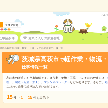
ヘル
エリア変更
た希望条件
お気に入りの派遣会社
城県高萩市 軽作業・物流・工場・その他の派遣の仕事一覧
茨城県高萩市
軽作業・物流
で
仕事情報一覧
高萩市の派遣のお仕事情報です。軽作業・物流・工場・その他のお仕事には、
理）
、
製造（組立・加工）
、
マシンオペレーター
などがあります。さらに、
短
こだわり条件で絞り込んでいただけます。
15
1
15
件中
～
件を表示中