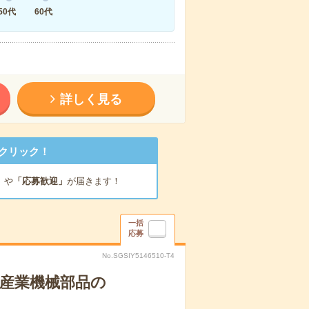
50代
60代
詳しく見る
クリック！
」
や
「応募歓迎」
が届きます！
一括
応募
No.SGSIY5146510-T4
や産業機械部品の