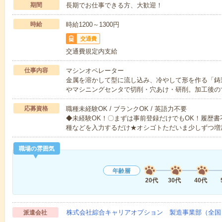
期間
長期でお仕事できる方、大歓迎！
時給
時給1200～1300円
交通費
交通費規定内支給
仕事内容
マシンオペレーター
金属を溶かして型に流し込み、冷やして形を作る「鋳
やマシニングセンタで切削・穴あけ・研削。加工後の
応募資格
職種未経験OK / ブランクOK / 英語力不要
◆未経験OK！〇まずは事前登録だけでもOK！履歴
種などを入力するだけ★オシゴトただいま少しずつ増
職場の雰囲気
年齢層
20代
30代
40代
株式会社綜合キャリアオプション 製造事業部（全国
派遣会社