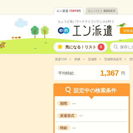
エン派遣
71573
件
エンバイト
82531
件
ちょうど良いワークライフバランスが叶う
関東版
気になる！リスト
0
保存し
派遣TOP
関東
茨城県
茨城県高萩市
茨
,
1
3
6
7
平均時給:
円
設定中の検索条件
期間
---
派遣形式
---
時給
---