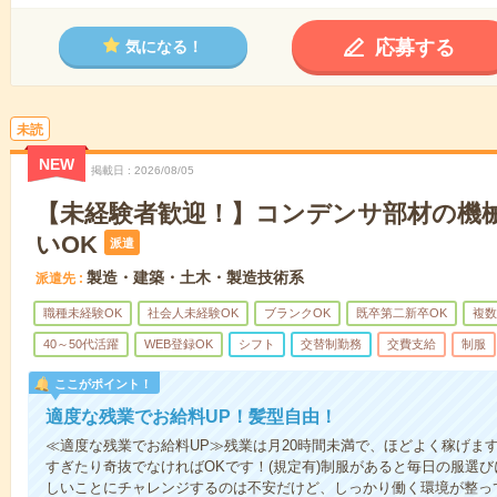
応募する
気になる！
未読
NEW
掲載日
2026/08/05
【未経験者歓迎！】コンデンサ部材の機械
いOK
派遣
製造・建築・土木・製造技術系
派遣先
職種未経験OK
社会人未経験OK
ブランクOK
既卒第二新卒OK
複数
40～50代活躍
WEB登録OK
シフト
交替制勤務
交費支給
制服
ここがポイント！
適度な残業でお給料UP！髪型自由！
≪適度な残業でお給料UP≫残業は月20時間未満で、ほどよく稼げま
すぎたり奇抜でなければOKです！(規定有)制服があると毎日の服選
しいことにチャレンジするのは不安だけど、しっかり働く環境が整っ