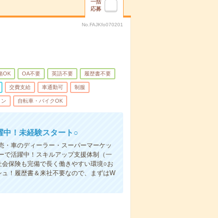
一括
応募
No.FAJKfo070201
緒OK
OA不要
英語不要
履歴書不要
交費支給
車通勤可
制服
ィン
自転車・バイクOK
躍中！未経験スタート○
売・車のディーラー・スーパーマーケッ
ーで活躍中！スキルアップ支援体制（一
社会保険も完備で長く働きやすい環境○お
シュ！履歴書＆来社不要なので、まずはW