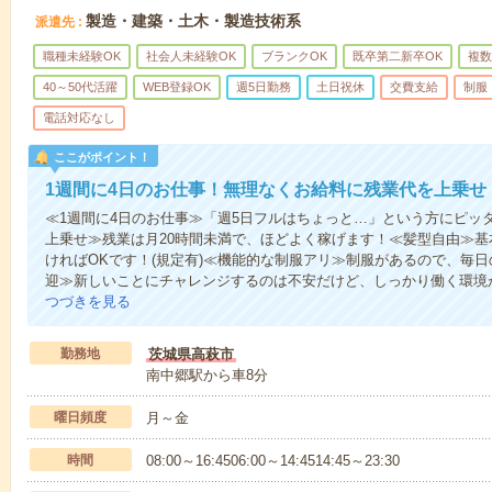
製造・建築・土木・製造技術系
派遣先
職種未経験OK
社会人未経験OK
ブランクOK
既卒第二新卒OK
複数
40～50代活躍
WEB登録OK
週5日勤務
土日祝休
交費支給
制服
電話対応なし
ここがポイント！
1週間に4日のお仕事！無理なくお給料に残業代を上乗せ
≪1週間に4日のお仕事≫「週5日フルはちょっと…」という方にピッ
上乗せ≫残業は月20時間未満で、ほどよく稼げます！≪髪型自由≫
ければOKです！(規定有)≪機能的な制服アリ≫制服があるので、毎
迎≫新しいことにチャレンジするのは不安だけど、しっかり働く環境
つづきを見る
勤務地
茨城県高萩市
南中郷駅から車8分
曜日頻度
月～金
時間
08:00～16:4506:00～14:4514:45～23:30