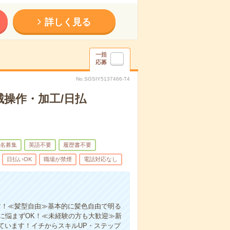
詳しく見る
一括
応募
No.SGSIY5137466-T4
操作・加工/日払
名募集
英語不要
履歴書不要
日払いOK
職場が禁煙
電話対応なし
す！≪髪型自由≫基本的に髪色自由で明る
びに悩まずOK！≪未経験の方も大歓迎≫新
ています！イチからスキルUP・ステップ