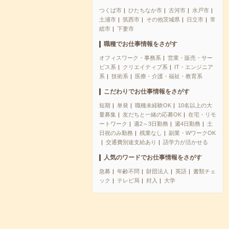
つくば市
ひたちなか市
古河市
水戸市
土浦市
筑西市
その他茨城県
日立市
常
総市
下妻市
職種でお仕事情報をさがす
オフィスワーク・事務系
営業・販売・サー
ビス系
クリエイティブ系
IT・エンジニア
系
技術系
医療・介護・福祉・教育系
こだわりでお仕事情報をさがす
短期
単発
職種未経験OK
10名以上の大
量募集
友だちと一緒の応募OK
在宅・リモ
ートワーク
週2～3日勤務
週4日勤務
土
日祝のみ勤務
残業なし
副業・WワークOK
交通費別途支給あり
語学力が活かせる
人気のワードでお仕事情報をさがす
急募
年齢不問
財団法人
英語
書類チェ
ック
テレビ局
封入
大学