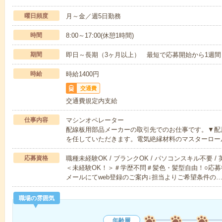
曜日頻度
月～金／週5日勤務
時間
8:00～17:00(休憩1時間)
期間
即日～長期（3ヶ月以上） 最短で応募開始から1週間
時給
時給1400円
交通費
交通費規定内支給
仕事内容
マシンオペレーター
配線板用部品メーカーの取引先でのお仕事です。▼配
を任していただきます。電気絶縁材料のマスターロー
応募資格
職種未経験OK / ブランクOK / パソコンスキル不要 /
＜未経験OK！＞＃学歴不問＃髪色・髪型自由！○応募
メールにてweb登録のご案内↓担当よりご希望条件の
職場の雰囲気
年齢層