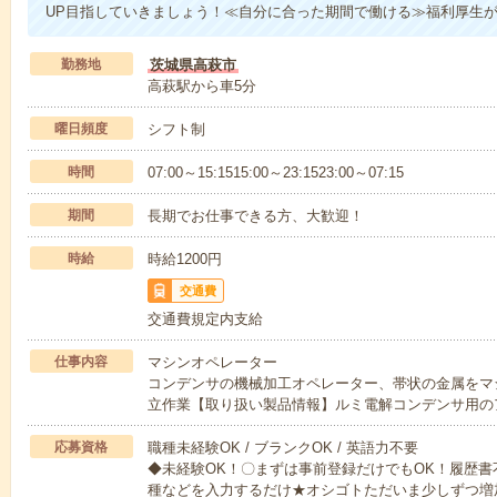
UP目指していきましょう！≪自分に合った期間で働ける≫福利厚生
勤務地
茨城県高萩市
高萩駅から車5分
曜日頻度
シフト制
時間
07:00～15:1515:00～23:1523:00～07:15
期間
長期でお仕事できる方、大歓迎！
時給
時給1200円
交通費
交通費規定内支給
仕事内容
マシンオペレーター
コンデンサの機械加工オペレーター、帯状の金属をマ
立作業【取り扱い製品情報】ルミ電解コンデンサ用の
応募資格
職種未経験OK / ブランクOK / 英語力不要
◆未経験OK！〇まずは事前登録だけでもOK！履歴
種などを入力するだけ★オシゴトただいま少しずつ増