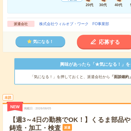
20代
30代
40代
株式会社ウィルオブ・ワーク FO事業部
派遣会社
応募する
気になる！
興味があったら「★気になる！」を
「気になる！」を押しておくと、派遣会社から
「面談確約
未読
NEW
掲載日
2026/08/05
【週3～4日の勤務でOK！】くるま部品
鋳造・加工・検査
派遣