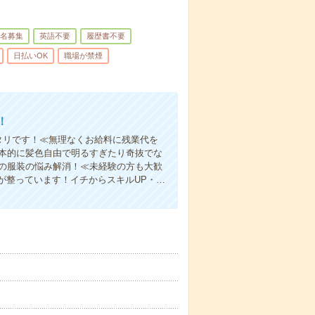
名募集
英語不要
履歴書不要
日払いOK
職場が禁煙
！
タリです！≪無理なくお給料に残業代を
基本的に髪色自由で明るすぎたり奇抜でな
日の服装の悩み解消！≪未経験の方も大歓
が整っています！イチからスキルUP・…