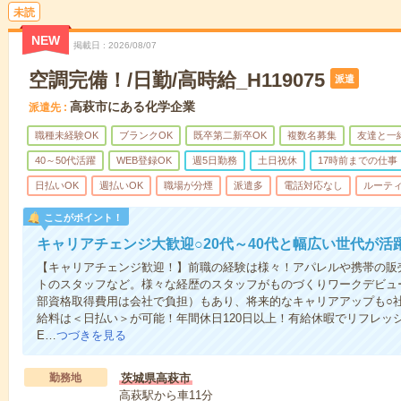
未読
NEW
掲載日
2026/08/07
空調完備！/日勤/高時給_H119075
派遣
高萩市にある化学企業
派遣先
職種未経験OK
ブランクOK
既卒第二新卒OK
複数名募集
友達と一
40～50代活躍
WEB登録OK
週5日勤務
土日祝休
17時前までの仕事
日払いOK
週払いOK
職場が分煙
派遣多
電話対応なし
ルーテ
ここがポイント！
キャリアチェンジ大歓迎○20代～40代と幅広い世代が活
【キャリアチェンジ歓迎！】前職の経験は様々！アパレルや携帯の販
トのスタッフなど。様々な経歴のスタッフがものづくりワークデビュ
部資格取得費用は会社で負担）もあり、将来的なキャリアアップも○
給料は＜日払い＞が可能！年間休日120日以上！有給休暇でリフレッ
E…
つづきを見る
勤務地
茨城県高萩市
高萩駅から車11分