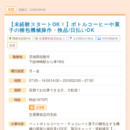
未読
掲載日
2026/08/06
【未経験スタートOK！】ボトルコーヒーや菓
子の梱包機械操作・検品/日払いOK
職種未経験OK
交通費別途支給あり
土日祝日が休み
WEB登録OK
派遣
茨城県稲敷市
勤務地
下総神崎駅から車18分
月～金
曜日頻度
07:00～16:0014:00～23:0022:00～07:00
時間
長期でお仕事できる方、大歓迎！
期間
時給1670円
時給
交通費
交通費規定内支給
ペットボトルコーヒー・チョコレート菓子の梱包をする機
仕事内容
械の簡単な操作及び設定、製品チェック・資材補充【…