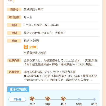
派遣
茨城県龍ヶ崎市
勤務地
月～金
曜日頻度
07:50～16:4019:50～04:40
時間
長期でお仕事できる方、大歓迎！
期間
時給1450円
時給
交通費
交通費規定内支給
金属を加工し、溶接業務をしていただきます。【取扱製品
仕事内容
情報】建設機械部品≪待遇・福利厚生≫・日払い制度…
職種未経験OK / ブランクOK / 英語力不要
応募資格
◆未経験OK！〇まずは事前登録だけでもOK！履歴書不要
で気軽にオンライン登録★氏名・職種などを入力す…
職場の雰囲気
年齢層
20代
30代
40代
50代
60代