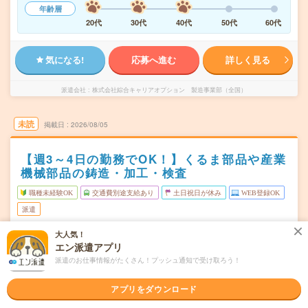
年齢層
20代
30代
40代
50代
60代
気になる!
応募へ進む
詳しく見る
派遣会社
株式会社綜合キャリアオプション 製造事業部（全国）
未読
掲載日
2026/08/05
【週3～4日の勤務でOK！】くるま部品や産業
機械部品の鋳造・加工・検査
職種未経験OK
交通費別途支給あり
土日祝日が休み
WEB登録OK
派遣
大人気！
茨城県高萩市
勤務地
エン派遣アプリ
南中郷駅から車8分
派遣のお仕事情報がたくさん！プッシュ通知で受け取ろう！
月～金
曜日頻度
アプリをダウンロード
08:00～16:4506:00～14:4514:45～23:30
時間