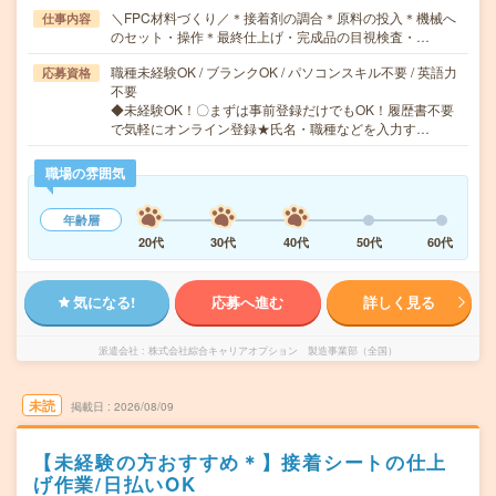
＼FPC材料づくり／＊接着剤の調合＊原料の投入＊機械へ
仕事内容
のセット・操作＊最終仕上げ・完成品の目視検査・…
職種未経験OK / ブランクOK / パソコンスキル不要 / 英語力
応募資格
不要
◆未経験OK！〇まずは事前登録だけでもOK！履歴書不要
で気軽にオンライン登録★氏名・職種などを入力す…
職場の雰囲気
年齢層
20代
30代
40代
50代
60代
気になる!
応募へ進む
詳しく見る
派遣会社
株式会社綜合キャリアオプション 製造事業部（全国）
未読
掲載日
2026/08/09
【未経験の方おすすめ＊】接着シートの仕上
げ作業/日払いOK