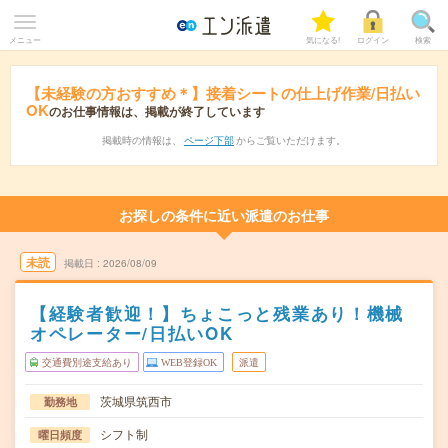
メニュー
気になる!
ログイン
検索
【未経験の方おすすめ＊】接着シートの仕上げ作業/日払い
OK
のお仕事情報は、掲載が終了しています
掲載時の情報は、
ページ下部
からご覧いただけます。
お探しの条件に近い派遣のお仕事
未読
掲載日
2026/08/09
【経験者歓迎！】ちょこっと残業あり！機械
オペレーター/日払いOK
交通費別途支給あり
WEB登録OK
派遣
茨城県筑西市
勤務地
シフト制
曜日頻度