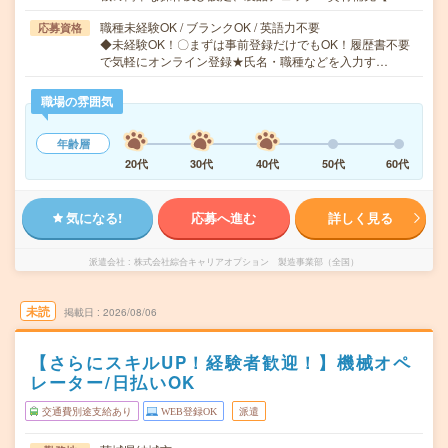
職種未経験OK / ブランクOK / 英語力不要
応募資格
◆未経験OK！〇まずは事前登録だけでもOK！履歴書不要
で気軽にオンライン登録★氏名・職種などを入力す…
職場の雰囲気
年齢層
20代
30代
40代
50代
60代
気になる!
応募へ進む
詳しく見る
派遣会社
株式会社綜合キャリアオプション 製造事業部（全国）
未読
掲載日
2026/08/06
【さらにスキルUP！経験者歓迎！】機械オペ
レーター/日払いOK
交通費別途支給あり
WEB登録OK
派遣