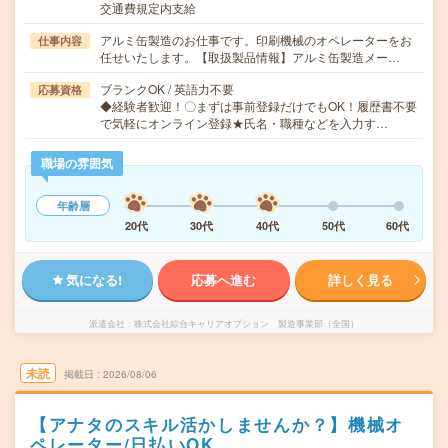
交通費規定内支給
アルミ缶製造のお仕事です。印刷機械のオペレーターをお
仕事内容
任せいたします。【取扱製品情報】アルミ缶製造メー…
ブランクOK / 英語力不要
応募資格
◆経験者歓迎！〇まずは事前登録だけでもOK！履歴書不要
で気軽にオンライン登録★氏名・職種などを入力す…
職場の雰囲気
年齢層
20代
30代
40代
50代
60代
気になる!
応募へ進む
詳しく見る
派遣会社
株式会社綜合キャリアオプション 製造事業部（全国）
未読
掲載日
2026/08/06
【アナタのスキル活かしませんか？】機械オ
ペレーター/日払いOK