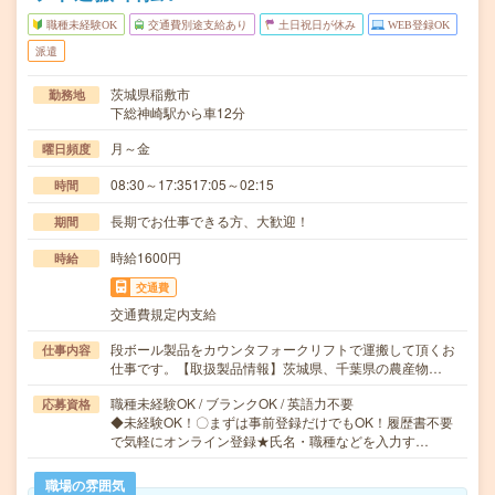
職種未経験OK
交通費別途支給あり
土日祝日が休み
WEB登録OK
派遣
茨城県稲敷市
勤務地
下総神崎駅から車12分
月～金
曜日頻度
08:30～17:3517:05～02:15
時間
長期でお仕事できる方、大歓迎！
期間
時給1600円
時給
交通費
交通費規定内支給
段ボール製品をカウンタフォークリフトで運搬して頂くお
仕事内容
仕事です。【取扱製品情報】茨城県、千葉県の農産物…
職種未経験OK / ブランクOK / 英語力不要
応募資格
◆未経験OK！〇まずは事前登録だけでもOK！履歴書不要
で気軽にオンライン登録★氏名・職種などを入力す…
職場の雰囲気