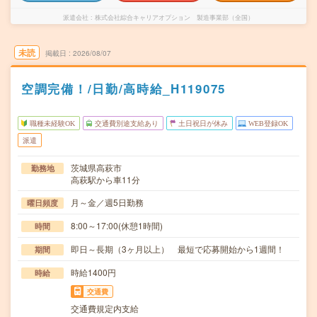
派遣会社
株式会社綜合キャリアオプション 製造事業部（全国）
未読
掲載日
2026/08/07
空調完備！/日勤/高時給_H119075
職種未経験OK
交通費別途支給あり
土日祝日が休み
WEB登録OK
派遣
茨城県高萩市
勤務地
高萩駅から車11分
月～金／週5日勤務
曜日頻度
8:00～17:00(休憩1時間)
時間
即日～長期（3ヶ月以上） 最短で応募開始から1週間！
期間
時給1400円
時給
交通費
交通費規定内支給