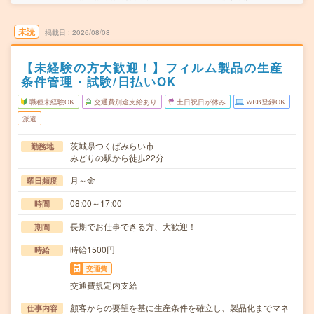
未読
掲載日
2026/08/08
【未経験の方大歓迎！】フィルム製品の生産
条件管理・試験/日払いOK
職種未経験OK
交通費別途支給あり
土日祝日が休み
WEB登録OK
派遣
茨城県つくばみらい市
勤務地
みどりの駅から徒歩22分
月～金
曜日頻度
08:00～17:00
時間
長期でお仕事できる方、大歓迎！
期間
時給1500円
時給
交通費
交通費規定内支給
顧客からの要望を基に生産条件を確立し、製品化までマネ
仕事内容