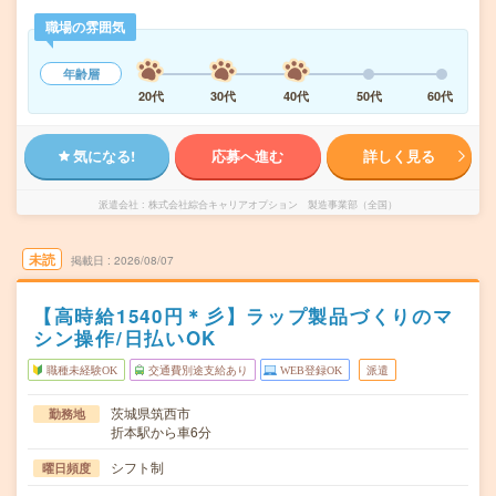
職場の雰囲気
年齢層
20代
30代
40代
50代
60代
気になる!
応募へ進む
詳しく見る
派遣会社
株式会社綜合キャリアオプション 製造事業部（全国）
未読
掲載日
2026/08/07
【高時給1540円＊彡】ラップ製品づくりのマ
シン操作/日払いOK
職種未経験OK
交通費別途支給あり
WEB登録OK
派遣
茨城県筑西市
勤務地
折本駅から車6分
シフト制
曜日頻度