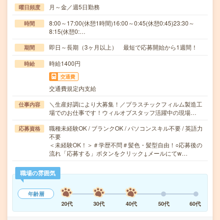
月～金／週5日勤務
曜日頻度
8:00～17:00(休憩1時間)16:00～0:45(休憩0:45)23:30～
時間
8:15(休憩0:…
即日～長期（3ヶ月以上） 最短で応募開始から1週間！
期間
時給1400円
時給
交通費
交通費規定内支給
＼生産好調により大募集！／プラスチックフィルム製造工
仕事内容
場でのお仕事です！ウィルオブスタッフ活躍中の現場…
職種未経験OK / ブランクOK / パソコンスキル不要 / 英語力
応募資格
不要
＜未経験OK！＞＃学歴不問＃髪色・髪型自由！○応募後の
流れ「応募する」ボタンをクリック↓メールにてw…
職場の雰囲気
年齢層
20代
30代
40代
50代
60代