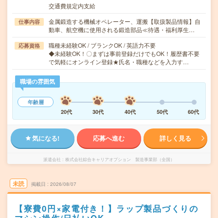
交通費規定内支給
金属鍛造する機械オペレーター、運搬【取扱製品情報】自
仕事内容
動車、航空機に使用される鍛造部品≪待遇・福利厚生…
職種未経験OK / ブランクOK / 英語力不要
応募資格
◆未経験OK！〇まずは事前登録だけでもOK！履歴書不要
で気軽にオンライン登録★氏名・職種などを入力す…
職場の雰囲気
年齢層
20代
30代
40代
50代
60代
気になる!
応募へ進む
詳しく見る
派遣会社
株式会社綜合キャリアオプション 製造事業部（全国）
未読
掲載日
2026/08/07
【寮費0円×家電付き！】ラップ製品づくりの