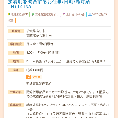
接着剤を調合するお仕事/日勤/高時給
_H112163
職種未経験OK
交通費別途支給あり
土日祝日が休み
WEB登録OK
派遣
茨城県高萩市
勤務地
高萩駅から車11分
月～金／週5日勤務
曜日頻度
8:00～17:00(休憩1時間)
時間
即日～長期（3ヶ月以上） 最短で応募開始から1週間！
期間
時給1400円
時給
交通費
交通費規定内支給
配線板用部品メーカーの取引先でのお仕事です。▼配属先
仕事内容
での業務内容接着剤の原料の計量・投入・調合携帯電…
職種未経験OK / ブランクOK / パソコンスキル不要 / 英語力
応募資格
不要
＜未経験OK！＞＃学歴不問＃髪色・髪型自由！○応募後の
流れ「応募する」ボタンをクリック↓メールにてw…