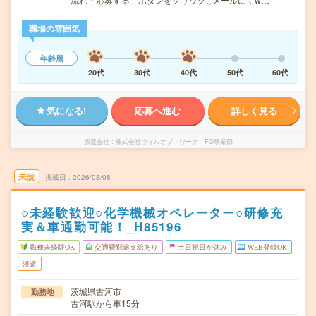
職場の雰囲気
年齢層
20代
30代
40代
50代
60代
気になる!
応募へ進む
詳しく見る
派遣会社
株式会社ウィルオブ・ワーク FO事業部
未読
掲載日
2026/08/08
○未経験歓迎○化学機械オペレーター○研修充
実＆車通勤可能！_H85196
職種未経験OK
交通費別途支給あり
土日祝日が休み
WEB登録OK
派遣
茨城県古河市
勤務地
古河駅から車15分