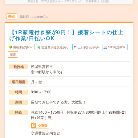
派遣会社
株式会社綜合キャリアオプション 製造事業部（全国）
未読
掲載日
2026/08/09
【1R家電付き寮が0円！】接着シートの仕上
げ作業/日払いOK
職種未経験OK
交通費別途支給あり
土日祝日が休み
WEB登録OK
派遣
茨城県高萩市
勤務地
南中郷駅から車8分
月～金
曜日頻度
8:00～17:00
時間
長期でお仕事できる方、大歓迎！
期間
時給1400～1750円 月収例27万8000円以上可(8時間×21
時給
日+残業手当)
交通費
交通費規定内支給