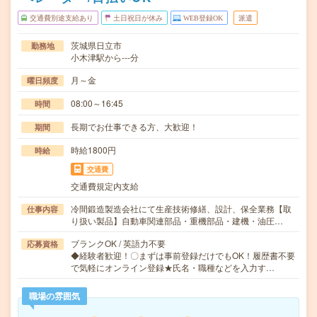
交通費別途支給あり
土日祝日が休み
WEB登録OK
派遣
茨城県日立市
勤務地
小木津駅から---分
月～金
曜日頻度
08:00～16:45
時間
長期でお仕事できる方、大歓迎！
期間
時給1800円
時給
交通費
交通費規定内支給
冷間鍛造製造会社にて生産技術修繕、設計、保全業務【取
仕事内容
り扱い製品】自動車関連部品・重機部品・建機・油圧…
ブランクOK / 英語力不要
応募資格
◆経験者歓迎！〇まずは事前登録だけでもOK！履歴書不要
で気軽にオンライン登録★氏名・職種などを入力す…
職場の雰囲気