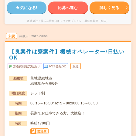
気になる!
応募へ進む
詳しく見る
派遣会社
株式会社綜合キャリアオプション 製造事業部（全国）
未読
掲載日
2026/08/06
【良案件は寮案件】機械オペレーター/日払い
OK
交通費別途支給あり
WEB登録OK
派遣
茨城県結城市
勤務地
結城駅から車6分
シフト制
曜日頻度
08:15～16:3016:15～00:3000:15～08:30
時間
長期でお仕事できる方、大歓迎！
期間
時給1700円
時給
交通費