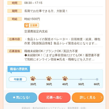
08:30～17:15
時間
長期でお仕事できる方、大歓迎！
期間
時給1500円
時給
交通費
交通費規定内支給
・食品トレイの製造オペレーター・目視検査・結束、梱包
仕事内容
作業【取扱製品情報】食品トレイ製造会社となります…
職種未経験OK / ブランクOK / 英語力不要
応募資格
◆未経験OK！〇まずは事前登録だけでもOK！履歴書不要
で気軽にオンライン登録★氏名・職種などを入力す…
職場の雰囲気
年齢層
20代
30代
40代
50代
60代
気になる!
応募へ進む
詳しく見る
派遣会社
株式会社綜合キャリアオプション 製造事業部（全国）