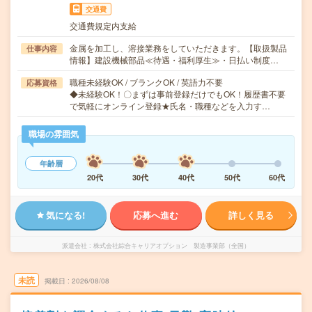
交通費
交通費規定内支給
金属を加工し、溶接業務をしていただきます。【取扱製品
仕事内容
情報】建設機械部品≪待遇・福利厚生≫・日払い制度…
職種未経験OK / ブランクOK / 英語力不要
応募資格
◆未経験OK！〇まずは事前登録だけでもOK！履歴書不要
で気軽にオンライン登録★氏名・職種などを入力す…
職場の雰囲気
年齢層
20代
30代
40代
50代
60代
気になる!
応募へ進む
詳しく見る
派遣会社
株式会社綜合キャリアオプション 製造事業部（全国）
未読
掲載日
2026/08/08