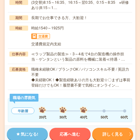
(3交替)8:15～16:35、16:15～翌0:35、0:15～8:35 ※研修
時間
あり(8:15～1…
長期でお仕事できる方、大歓迎！
期間
時給1540～1925円
時給
交通費
交通費規定内支給
≪ラップ製品の製造≫・3～4名で4台の製造機の操作担
仕事内容
当・ゲンタンという製品の原料を機械に装着≪待遇・…
職種未経験OK / ブランクOK / パソコンスキル不要 / 英語力
応募資格
不要
◆未経験OK！◆製造経験ありの方も大歓迎☆〇まずは事前
登録だけでもOK！履歴書不要で気軽にオンライン…
職場の雰囲気
年齢層
20代
30代
40代
50代
60代
気になる!
応募へ進む
詳しく見る