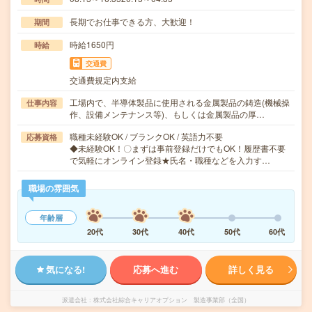
長期でお仕事できる方、大歓迎！
期間
時給1650円
時給
交通費
交通費規定内支給
工場内で、半導体製品に使用される金属製品の鋳造(機械操
仕事内容
作、設備メンテナンス等)、もしくは金属製品の厚…
職種未経験OK / ブランクOK / 英語力不要
応募資格
◆未経験OK！〇まずは事前登録だけでもOK！履歴書不要
で気軽にオンライン登録★氏名・職種などを入力す…
職場の雰囲気
年齢層
20代
30代
40代
50代
60代
気になる!
応募へ進む
詳しく見る
派遣会社
株式会社綜合キャリアオプション 製造事業部（全国）