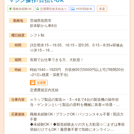
マシン操作/日払いOK
職種未経験OK
交通費別途支給あり
WEB登録OK
派遣
茨城県筑西市
勤務地
折本駅から車6分
シフト制
曜日頻度
(3交替)8:15～16:35、16:15～翌0:35、0:15～8:35※研修あ
時間
り(8:15～16…
長期でお仕事できる方、大歓迎！
期間
時給1540～1925円 月収例30万5000円以上可(7時間20分
時給
×21日+残業・深夜手当)
交通費
交通費規定内支給
≪ラップ製品の製造≫・3～4名で4台の製造機の操作担
仕事内容
当・ゲンタンという製品の原料を機械に装着≪待遇・…
職種未経験OK / ブランクOK / パソコンスキル不要 / 英語力
応募資格
不要
◆未経験OK！◆製造経験ありの方も大歓迎☆〇まずは事前
登録だけでもOK！履歴書不要で気軽にオンライン…