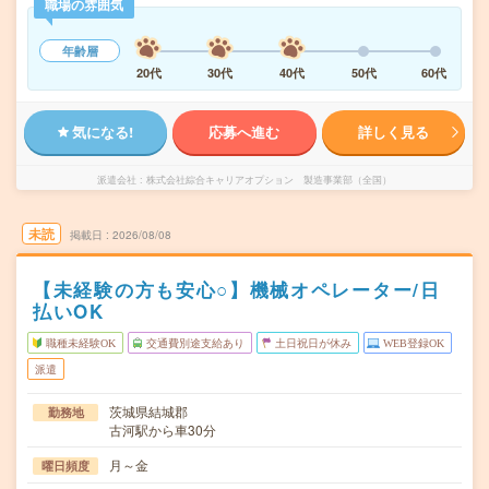
職場の雰囲気
年齢層
20代
30代
40代
50代
60代
気になる!
応募へ進む
詳しく見る
派遣会社
株式会社綜合キャリアオプション 製造事業部（全国）
未読
掲載日
2026/08/08
【未経験の方も安心○】機械オペレーター/日
払いOK
職種未経験OK
交通費別途支給あり
土日祝日が休み
WEB登録OK
派遣
茨城県結城郡
勤務地
古河駅から車30分
月～金
曜日頻度