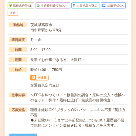
職種未経験OK
交通費別途支給あり
土日祝日が休み
WEB登録OK
派遣
茨城県高萩市
勤務地
南中郷駅から車8分
月～金
曜日頻度
8:00～17:00
時間
長期でお仕事できる方、大歓迎！
期間
時給1400～1750円
時給
交通費
交通費規定内支給
＼FPC材料づくり／＊接着剤の調合＊原料の投入＊機械へ
仕事内容
のセット・操作＊最終仕上げ・完成品の目視検査・…
職種未経験OK / ブランクOK / パソコンスキル不要 / 英語力
応募資格
不要
◆未経験OK！〇まずは事前登録だけでもOK！履歴書不要
で気軽にオンライン登録★氏名・職種などを入力す…