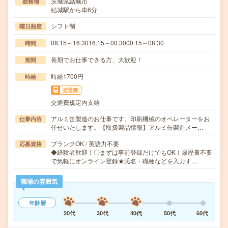
茨城県結城市
勤務地
結城駅から車6分
シフト制
曜日頻度
08:15～16:3016:15～00:3000:15～08:30
時間
長期でお仕事できる方、大歓迎！
期間
時給1700円
時給
交通費
交通費規定内支給
アルミ缶製造のお仕事です。印刷機械のオペレーターをお
仕事内容
任せいたします。【取扱製品情報】アルミ缶製造メー…
ブランクOK / 英語力不要
応募資格
◆経験者歓迎！〇まずは事前登録だけでもOK！履歴書不要
で気軽にオンライン登録★氏名・職種などを入力す…
職場の雰囲気
年齢層
20代
30代
40代
50代
60代