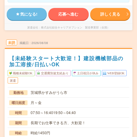
気になる!
応募へ進む
詳しく見る
派遣会社
株式会社綜合キャリアオプション 製造事業部（全国）
未読
掲載日
2026/08/08
【未経験スタート大歓迎！】建設機械部品の
加工溶接/日払いOK
職種未経験OK
交通費別途支給あり
土日祝日が休み
WEB登録OK
派遣
茨城県かすみがうら市
勤務地
月～金
曜日頻度
07:50～16:4019:50～04:40
時間
長期でお仕事できる方、大歓迎！
期間
時給1450円
時給