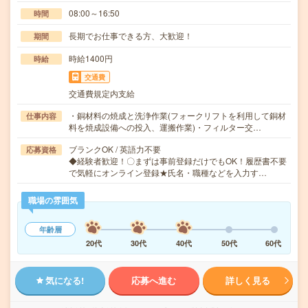
08:00～16:50
時間
長期でお仕事できる方、大歓迎！
期間
時給1400円
時給
交通費
交通費規定内支給
・銅材料の焼成と洗浄作業(フォークリフトを利用して銅材
仕事内容
料を焼成設備への投入、運搬作業)・フィルター交…
ブランクOK / 英語力不要
応募資格
◆経験者歓迎！〇まずは事前登録だけでもOK！履歴書不要
で気軽にオンライン登録★氏名・職種などを入力す…
職場の雰囲気
年齢層
20代
30代
40代
50代
60代
気になる!
応募へ進む
詳しく見る