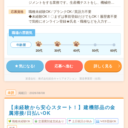
ジメントをする業務です。生産機テストをし、機械特…
職種未経験OK / ブランクOK / 英語力不要
応募資格
◆未経験OK！〇まずは事前登録だけでもOK！履歴書不要
で気軽にオンライン登録★氏名・職種などを入力す…
職場の雰囲気
年齢層
20代
30代
40代
50代
60代
気になる!
応募へ進む
詳しく見る
派遣会社
株式会社綜合キャリアオプション 製造事業部（全国）
未読
掲載日
2026/08/08
【未経験から安心スタート！】建機部品の金
属溶接/日払いOK
職種未経験OK
交通費別途支給あり
土日祝日が休み
WEB登録OK