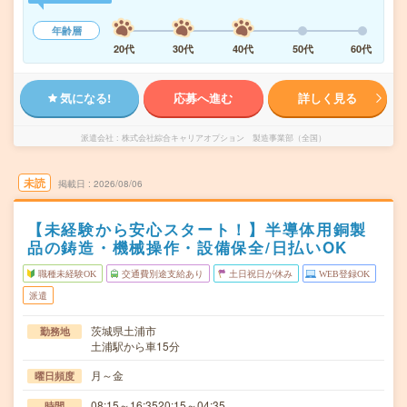
年齢層
20代
30代
40代
50代
60代
気になる!
応募へ進む
詳しく見る
派遣会社
株式会社綜合キャリアオプション 製造事業部（全国）
未読
掲載日
2026/08/06
【未経験から安心スタート！】半導体用銅製
品の鋳造・機械操作・設備保全/日払いOK
職種未経験OK
交通費別途支給あり
土日祝日が休み
WEB登録OK
派遣
茨城県土浦市
勤務地
土浦駅から車15分
月～金
曜日頻度
08:15～16:3520:15～04:35
時間