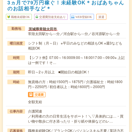
3ヵ月で79万円稼ぐ！未経験OK＊おばあちゃん
のお話相手など＊
職種未経験OK
交通費別途支給あり
WEB登録OK
派遣
茨城県常陸太田市
勤務地
常陸太田駅から---分／河合駅から---分／谷河原駅から---分
シフト制（月～日） ※平日のみなどの相談もOK ※週3なども
曜日頻度
相談OK
【シフト例】07:00～16:0009:00～18:0017:00～09:00※ 上記
時間
は一例です！そ…
即日～2ヶ月以上 ■開始日の相談OK！
期間
無資格の方：時給1500円～1875円 / 介護福祉士：時給1800
時給
円～2250円 / 初任者以上：時給1600円～2000円
交通費
全額支給
介護関連
仕事内容
／利用者の方の日常生活をサポート！＼▽具体的には…・買
い物や散歩に付き添ったり・折り紙や体操などのレ…
職種未経験OK / ブランクOK / パソコンスキル不要 / 英語力不
応募資格