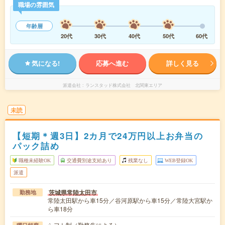
職場の雰囲気
年齢層
20代
30代
40代
50代
60代
気になる!
応募へ進む
詳しく見る
派遣会社
ランスタッド株式会社 北関東エリア
未読
【短期＊週3日】2カ月で24万円以上お弁当の
パック詰め
職種未経験OK
交通費別途支給あり
残業なし
WEB登録OK
派遣
茨城県常陸太田市
勤務地
常陸太田駅から車15分／谷河原駅から車15分／常陸大宮駅か
ら車18分
シフト制（勤務先による）