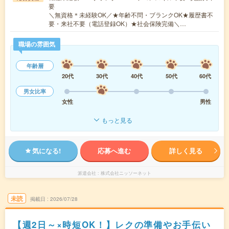
要
＼無資格＊未経験OK／★年齢不問・ブランクOK★履歴書不
要・来社不要（電話登録OK）★社会保険完備＼…
職場の雰囲気
年齢層
20代
30代
40代
50代
60代
男女比率
女性
男性
もっと見る
気になる!
応募へ進む
詳しく見る
派遣会社
株式会社ニッソーネット
未読
掲載日
2026/07/28
【週2日～×時短OK！】レクの準備やお手伝い