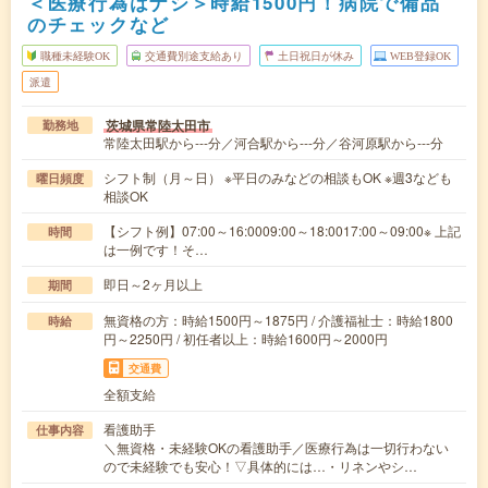
＜医療行為はナシ＞時給1500円！病院で備品
のチェックなど
職種未経験OK
交通費別途支給あり
土日祝日が休み
WEB登録OK
派遣
茨城県常陸太田市
勤務地
常陸太田駅から---分／河合駅から---分／谷河原駅から---分
シフト制（月～日） ※平日のみなどの相談もOK ※週3なども
曜日頻度
相談OK
【シフト例】07:00～16:0009:00～18:0017:00～09:00※ 上記
時間
は一例です！そ…
即日～2ヶ月以上
期間
無資格の方：時給1500円～1875円 / 介護福祉士：時給1800
時給
円～2250円 / 初任者以上：時給1600円～2000円
交通費
全額支給
看護助手
仕事内容
＼無資格・未経験OKの看護助手／医療行為は一切行わない
ので未経験でも安心！▽具体的には…・リネンやシ…