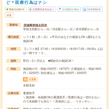
ど＊医療行為はナシ
職種未経験OK
交通費別途支給あり
土日祝日が休み
WEB登録OK
派遣
茨城県常陸太田市
勤務地
常陸太田駅から---分／河合駅から---分／谷河原駅から---分
シフト制（月～日） ※平日のみなどの相談もOK ※週3なども
曜日頻度
相談OK
【シフト例】07:00～16:0009:00～18:0017:00～09:00※ 上記
時間
は一例です！そ…
即日～2ヶ月以上 ■開始日の相談OK！
期間
無資格の方：時給1500円～1875円 / 介護福祉士：時給1800
時給
円～2250円 / 初任者以上：時給1600円～2000円
交通費
全額支給
看護助手
仕事内容
＼無資格・未経験OKの看護助手／医療行為は一切行わない
ので未経験でも安心！▽具体的には…・リネンやシ…
職種未経験OK / ブランクOK / パソコンスキル不要 / 英語力不