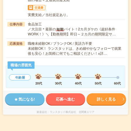
交通費
実費支給／当社規定あり。
食品加工
仕事内容
／大注目＊最新の
バイト！2カ月ダケの《超好条件
短期
WORK！》＼【勤務期間】即日～２カ月の期間限定サ…
職種未経験OK / ブランクOK / 英語力不要
応募資格
未経験OK！ ランスタッドは、きめ細やかなフォローで就業
後も安心！お気軽に何でもご相談ください！※詳…
職場の雰囲気
年齢層
20代
30代
40代
50代
60代
気になる!
応募へ進む
詳しく見る
派遣会社
ランスタッド株式会社 北関東エリア