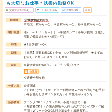
も大切なお仕事＊扶養内勤務OK
交通費別途支給あり
土日祝日が休み
WEB登録OK
派遣
茨城県常陸太田市
勤務地
常陸太田駅から---分／河合駅から---分／谷河原駅から---分
週2日～OK！（月～日） ※希望のシフトを毎月提出（日数と
曜日頻度
曜日の組み合わせや固定も可）
★1日5時間～OK！
時間
【急募】即日勤務OK！中旬～など開始日相談可 ★まずは
期間
お試し2カ月～のスタートも歓迎！
経験者時給1650円～ ※日払い/週払いOK！
時給
交通費
交通費全額支給
介護関連
仕事内容
／日勤だけのデイサービスで利用者さんの身の回りのお手伝
いをお任せします！＼何気ない日常生活がメインな…
ブランクOK / パソコンスキル不要 / 英語力不要
応募資格
＜無資格OK！＞介護の経験をお持ちの方ブランクOK・年齢
不問！WワークOK10名以上募集中！履歴書不…