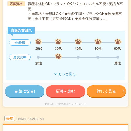
職種未経験OK / ブランクOK / パソコンスキル不要 / 英語力不
応募資格
要
＼無資格＊未経験OK／★年齢不問・ブランクOK★履歴書不
要・来社不要（電話登録OK）★社会保険完備＼…
職場の雰囲気
年齢層
20代
30代
40代
50代
60代
男女比率
女性
男性
もっと見る
気になる!
応募へ進む
詳しく見る
派遣会社
株式会社ニッソーネット
未読
掲載日
2026/07/31