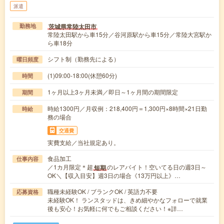
派遣
茨城県常陸太田市
勤務地
常陸太田駅から車15分／谷河原駅から車15分／常陸大宮駅か
ら車18分
シフト制（勤務先による）
曜日頻度
(1)09:00-18:00(休憩60分)
時間
1ヶ月以上3ヶ月未満／即日～1ヶ月間の期間限定
期間
時給1300円／月収例：218,400円＝1,300円×8時間×21日勤
時給
務の場合
交通費
実費支給／当社規定あり。
食品加工
仕事内容
／1カ月限定＊超
のレアバイト！空いてる日の週3日～
短期
OK＼【収入目安】週3日の場合《13万円以上》…
職種未経験OK / ブランクOK / 英語力不要
応募資格
未経験OK！ ランスタッドは、きめ細やかなフォローで就業
後も安心！お気軽に何でもご相談ください！※詳…