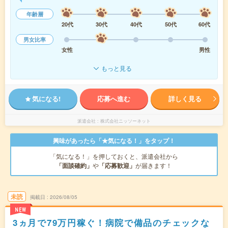
年齢層
20代
30代
40代
50代
60代
男女比率
女性
男性
もっと見る
気になる!
応募へ進む
詳しく見る
派遣会社
株式会社ニッソーネット
興味があったら「★気になる！」をタップ！
「気になる！」を押しておくと、派遣会社から
「面談確約」
や
「応募歓迎」
が届きます！
未読
掲載日
2026/08/05
NEW
3ヵ月で79万円稼ぐ！病院で備品のチェックな