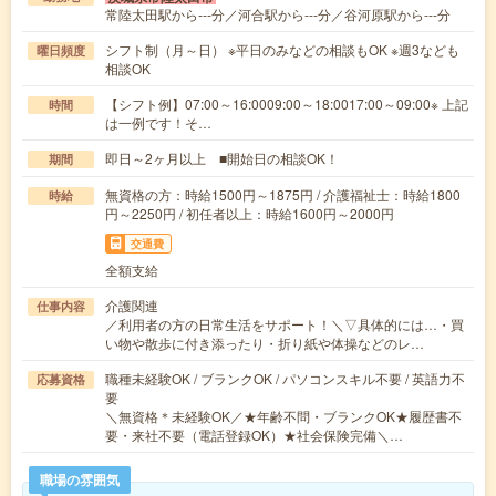
常陸太田駅から---分／河合駅から---分／谷河原駅から---分
シフト制（月～日） ※平日のみなどの相談もOK ※週3なども
曜日頻度
相談OK
【シフト例】07:00～16:0009:00～18:0017:00～09:00※ 上記
時間
は一例です！そ…
即日～2ヶ月以上 ■開始日の相談OK！
期間
無資格の方：時給1500円～1875円 / 介護福祉士：時給1800
時給
円～2250円 / 初任者以上：時給1600円～2000円
交通費
全額支給
介護関連
仕事内容
／利用者の方の日常生活をサポート！＼▽具体的には…・買
い物や散歩に付き添ったり・折り紙や体操などのレ…
職種未経験OK / ブランクOK / パソコンスキル不要 / 英語力不
応募資格
要
＼無資格＊未経験OK／★年齢不問・ブランクOK★履歴書不
要・来社不要（電話登録OK）★社会保険完備＼…
職場の雰囲気