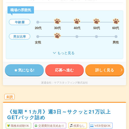
職場の雰囲気
年齢層
20代
30代
40代
50代
60代
男女比率
女性
男性
もっと見る
気になる!
応募へ進む
詳しく見る
派遣会社
ケアスタッフィング株式会社
未読
《短期＊1カ月》週3日～サクッと21万以上
GETパック詰め
職種未経験OK
交通費別途支給あり
残業なし
WEB登録OK