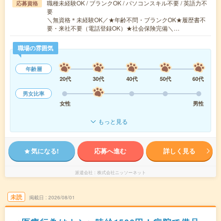
職種未経験OK / ブランクOK / パソコンスキル不要 / 英語力不
応募資格
要
＼無資格＊未経験OK／★年齢不問・ブランクOK★履歴書不
要・来社不要（電話登録OK）★社会保険完備＼…
職場の雰囲気
年齢層
20代
30代
40代
50代
60代
男女比率
女性
男性
もっと見る
気になる!
応募へ進む
詳しく見る
派遣会社
株式会社ニッソーネット
未読
掲載日
2026/08/01