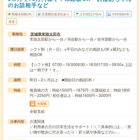
のお話相手など
職種未経験OK
交通費別途支給あり
土日祝日が休み
WEB登録OK
派遣
茨城県常陸太田市
勤務地
常陸太田駅から---分／河合駅から---分／谷河原駅から---分
シフト制（月～日） ※平日のみなどの相談もOK ※週3なども
曜日頻度
相談OK
【シフト例】07:00～16:0009:00～18:0017:00～09:00※ 上記
時間
は一例です！そ…
即日～2ヶ月以上 ■開始日の相談OK！
期間
無資格の方：時給1500円～1875円 / 介護福祉士：時給1800
時給
円～2250円 / 初任者以上：時給1600円～2000円
交通費
全額支給
介護関連
仕事内容
／利用者の方の日常生活をサポート！＼▽具体的には…・買
い物や散歩に付き添ったり・折り紙や体操などのレ…