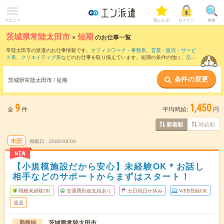
メニュー
気になる!
ログイン
検索
茨城県常陸太田市
×
短期
のお仕事一覧
常陸太田市の派遣のお仕事情報です。
オフィスワーク・事務系
、
営業・販売・サービ
ス系
、
クリエイティブ系
などのお仕事を取り揃えています。短期の条件の他に、
交通
費別途支給あり
、
職種未経験OK
、
友だちと一緒の応募OK
などでもお探し頂けます。
条件の変更
茨城県常陸太田市 / 短期
9
1,450
全
件
平均時給:
円
時給順
新着順
未読
掲載日
2026/08/06
NEW
【小規模施設だから安心】未経験OK＊お話し
相手などのサポートからまずはスタート！
職種未経験OK
交通費別途支給あり
土日祝日が休み
WEB登録OK
派遣
茨城県常陸太田市
勤務地