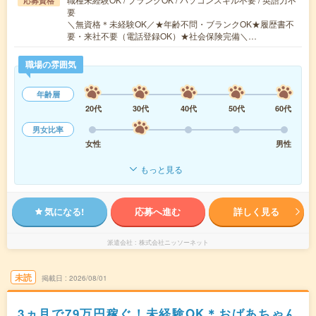
応募資格
要
＼無資格＊未経験OK／★年齢不問・ブランクOK★履歴書不
要・来社不要（電話登録OK）★社会保険完備＼…
職場の雰囲気
年齢層
20代
30代
40代
50代
60代
男女比率
女性
男性
もっと見る
気になる!
応募へ進む
詳しく見る
派遣会社
株式会社ニッソーネット
未読
掲載日
2026/08/01
3ヵ月で79万円稼ぐ！未経験OK＊おばあちゃん