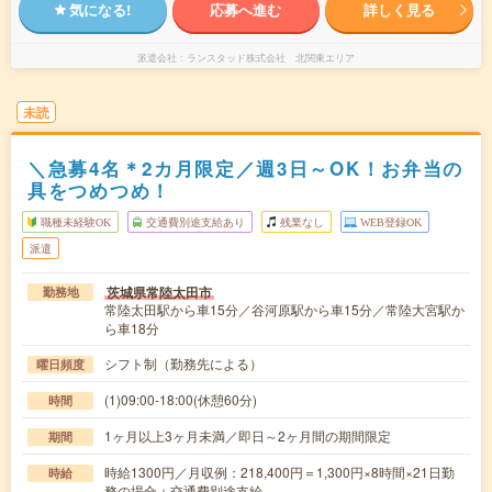
気になる!
応募へ進む
詳しく見る
派遣会社
ランスタッド株式会社 北関東エリア
未読
＼急募4名＊2カ月限定／週3日～OK！お弁当の
具をつめつめ！
職種未経験OK
交通費別途支給あり
残業なし
WEB登録OK
派遣
茨城県常陸太田市
勤務地
常陸太田駅から車15分／谷河原駅から車15分／常陸大宮駅か
ら車18分
シフト制（勤務先による）
曜日頻度
(1)09:00-18:00(休憩60分)
時間
1ヶ月以上3ヶ月未満／即日～2ヶ月間の期間限定
期間
時給1300円／月収例：218,400円＝1,300円×8時間×21日勤
時給
務の場合＋交通費別途支給