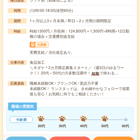
曜日頻度
(1)09:00-18:00(休憩60分)
時間
1ヶ月以上3ヶ月未満／即日～2ヶ月間の期間限定
期間
時給1300円／月収例：124,800円＝1,300円×8時間×12日勤
時給
務の場合＋交通費別途支給
交通費
実費支給／当社規定あり。
食品加工
仕事内容
＼今ダケ＊2カ月限定募集スタート／《週3日のゆるワー
ク！》20代～50代の方多数活躍中！
で終わる…
短期
職種未経験OK / ブランクOK / 英語力不要
応募資格
未経験OK！ ランスタッドは、きめ細やかなフォローで就業
後も安心！お気軽に何でもご相談ください！
職場の雰囲気
年齢層
20代
30代
40代
50代
60代