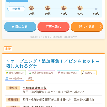
年齢層
20代
30代
40代
50代
60代
気になる!
応募へ進む
詳しく見る
派遣会社
ランスタッド株式会社 北関東エリア
未読
＼オープニング＊追加募集！／ビンをセット→
箱に入れるダケ
職種未経験OK
交通費別途支給あり
土日祝日が休み
残業なし
WEB登録OK
派遣
茨城県常陸太田市
勤務地
額田(茨城県)駅から車7分／南酒出駅から車10分
月曜～金曜の週5日勤務/土日祝日休み（完全週休2日制）
曜日頻度