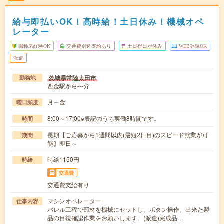
給与即払いOK！高時給！土日休み！機械オペ
レーター
職種未経験OK
交通費別途支給あり
土日祝日が休み
WEB登録OK
派遣
茨城県常陸太田市
勤務地
西金駅から---分
月～金
曜日頻度
8:00～17:00※表記のうち実働8時間です。
時間
長期【ご応募から1週間以内(最短2日目)のスピード就業が可
期間
能】即日～
時給1150円
時給
交通費
交通費支給有り
マシンオペレーター
仕事内容
バレル工程で部材を機械にセットし、ボタン操作、出来た製
品の目視確認作業をお願いします。(派遣)完成品…