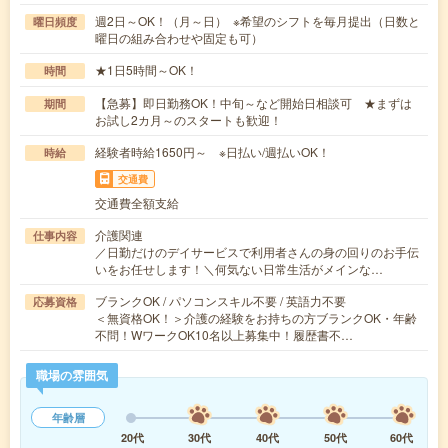
週2日～OK！（月～日） ※希望のシフトを毎月提出（日数と
曜日頻度
曜日の組み合わせや固定も可）
★1日5時間～OK！
時間
【急募】即日勤務OK！中旬～など開始日相談可 ★まずは
期間
お試し2カ月～のスタートも歓迎！
経験者時給1650円～ ※日払い/週払いOK！
時給
交通費
交通費全額支給
介護関連
仕事内容
／日勤だけのデイサービスで利用者さんの身の回りのお手伝
いをお任せします！＼何気ない日常生活がメインな…
ブランクOK / パソコンスキル不要 / 英語力不要
応募資格
＜無資格OK！＞介護の経験をお持ちの方ブランクOK・年齢
不問！WワークOK10名以上募集中！履歴書不…
職場の雰囲気
年齢層
20代
30代
40代
50代
60代