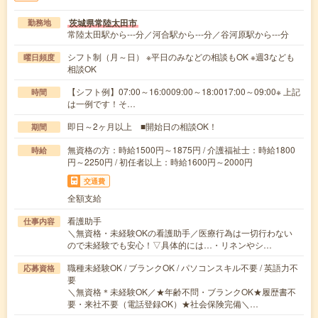
茨城県常陸太田市
勤務地
常陸太田駅から---分／河合駅から---分／谷河原駅から---分
シフト制（月～日） ※平日のみなどの相談もOK ※週3なども
曜日頻度
相談OK
【シフト例】07:00～16:0009:00～18:0017:00～09:00※ 上記
時間
は一例です！そ…
即日～2ヶ月以上 ■開始日の相談OK！
期間
無資格の方：時給1500円～1875円 / 介護福祉士：時給1800
時給
円～2250円 / 初任者以上：時給1600円～2000円
交通費
全額支給
看護助手
仕事内容
＼無資格・未経験OKの看護助手／医療行為は一切行わない
ので未経験でも安心！▽具体的には…・リネンやシ…
職種未経験OK / ブランクOK / パソコンスキル不要 / 英語力不
応募資格
要
＼無資格＊未経験OK／★年齢不問・ブランクOK★履歴書不
要・来社不要（電話登録OK）★社会保険完備＼…