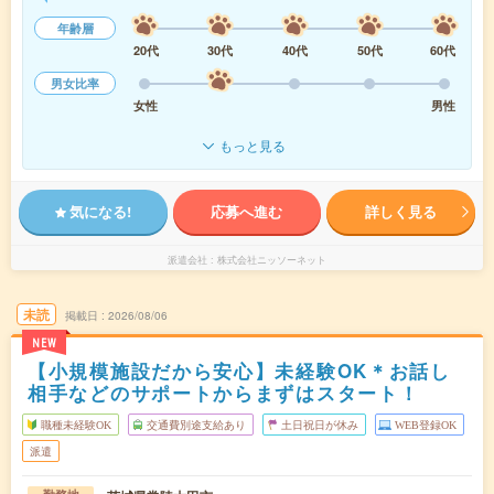
年齢層
20代
30代
40代
50代
60代
男女比率
女性
男性
もっと見る
気になる!
応募へ進む
詳しく見る
派遣会社
株式会社ニッソーネット
未読
掲載日
2026/08/06
NEW
【小規模施設だから安心】未経験OK＊お話し
相手などのサポートからまずはスタート！
職種未経験OK
交通費別途支給あり
土日祝日が休み
WEB登録OK
派遣