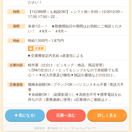
ださい！
【1日3時間～も相談OK!】＜シフト例＞9:00～12:0012:00～
時間
17:00 17:00～22…
単発1日～！ ★勤務開始日や期間はお気軽にご相談くださ
期間
い！ ＃8月～ ＃9月～
時給1,500円～1,875円
時給
交通費
■ 交通費規定内支給 ※派遣先による
軽作業（仕分け・ピッキング・検品、商品管理）
仕事内容
＼DMの仕分け／＜とってもシンプルなので未経験でも安
心！＞▼封入作業及び梱包▼雑誌や書籍などの仕分け…
職種未経験OK / ブランクOK / パソコンスキル不要 / 英語力不
応募資格
要
▼未経験OK！（副業歓迎☆）▼高校生不可▼携帯電話をお
持ちの方（業務連絡に使用）※応募後のご連絡はメ…
気になる!
応募へ進む
詳しく見る
派遣会社
株式会社バイトレ（キャムコムグループ）