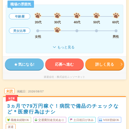
職場の雰囲気
年齢層
20代
30代
40代
50代
60代
男女比率
女性
男性
もっと見る
気になる!
応募へ進む
詳しく見る
派遣会社
株式会社ニッソーネット
未読
掲載日
2026/08/07
NEW
3ヵ月で79万円稼ぐ！病院で備品のチェックな
ど＊医療行為はナシ
職種未経験OK
交通費別途支給あり
土日祝日が休み
WEB登録OK
派遣