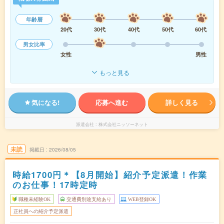
年齢層
20代
30代
40代
50代
60代
男女比率
女性
男性
もっと見る
気になる!
応募へ進む
詳しく見る
派遣会社
株式会社ニッソーネット
未読
掲載日
2026/08/05
時給1700円＊【8月開始】紹介予定派遣！作業
のお仕事！17時定時
職種未経験OK
交通費別途支給あり
WEB登録OK
正社員への紹介予定派遣