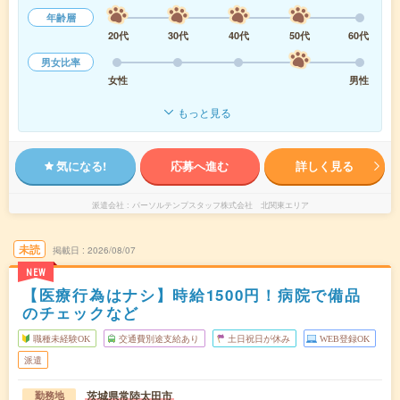
年齢層
20代
30代
40代
50代
60代
男女比率
女性
男性
もっと見る
気になる!
応募へ進む
詳しく見る
派遣会社
パーソルテンプスタッフ株式会社 北関東エリア
未読
掲載日
2026/08/07
NEW
【医療行為はナシ】時給1500円！病院で備品
のチェックなど
職種未経験OK
交通費別途支給あり
土日祝日が休み
WEB登録OK
派遣
茨城県常陸太田市
勤務地