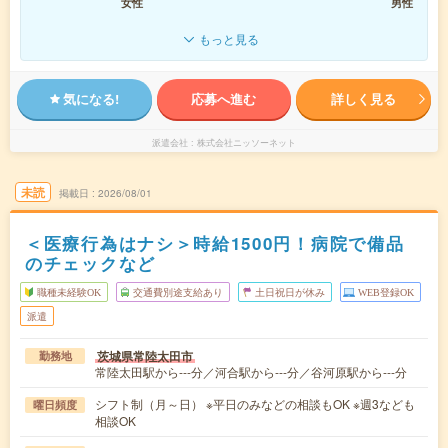
女性
男性
もっと見る
気になる!
応募へ進む
詳しく見る
派遣会社
株式会社ニッソーネット
未読
掲載日
2026/08/01
＜医療行為はナシ＞時給1500円！病院で備品
のチェックなど
職種未経験OK
交通費別途支給あり
土日祝日が休み
WEB登録OK
派遣
茨城県常陸太田市
勤務地
常陸太田駅から---分／河合駅から---分／谷河原駅から---分
シフト制（月～日） ※平日のみなどの相談もOK ※週3なども
曜日頻度
相談OK