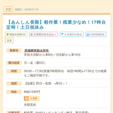
未読
掲載日
2026/07/16
【あんしん長期】軽作業！残業少なめ！17時台
定時！土日祝休み
職種未経験OK
交通費別途支給あり
土日祝日が休み
WEB登録OK
派遣
茨城県常陸太田市
勤務地
常陸大宮駅から車8分／河合駅から車15分
月～金（週5日）
曜日頻度
09:00～17:30(実働7時間30分 休憩1時間)※17:00までの就業
時間
もご相談可能です。
【急募】即日～長期 ※即日～！
期間
時給1240円
時給
交通費
全額支給
軽作業（仕分け・ピッキング・検品、商品管理）
仕事内容