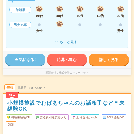
年齢層
20代
30代
40代
50代
60代
男女比率
女性
男性
もっと見る
気になる!
応募へ進む
詳しく見る
派遣会社
株式会社ニッソーネット
未読
掲載日
2026/08/06
NEW
小規模施設でおばあちゃんのお話相手など＊未
経験OK
職種未経験OK
交通費別途支給あり
土日祝日が休み
WEB登録OK
派遣