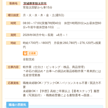
茨城県常陸太田市
勤務地
常陸太田駅から車15分
月・火・水・木・金・土(週5日)
曜日頻度
08:00～17:00(実働7時間40分 休憩1時間20分)※お昼休憩60
時間
分+午前午後休憩各10分 …
2026年08月中旬～長期 ※8月～！
期間
時給1700円～1800円 月収例 260,780円～276,120円+残業
時給
代
交通費
全額支給
軽作業（仕分け・ピッキング・検品、商品管理）
仕事内容
＊砕石の袋詰め＊台車への袋詰め製品移動作業＊将来的には
生産管理業務
職種未経験OK / ブランクOK / パソコンスキル不要 / 英語力不
応募資格
要
未経験OK！【学歴】高校ご卒業以上【選考ステップ】履歴
書（写真貼付）・職務経歴書による書類選考→面接…
職場の雰囲気