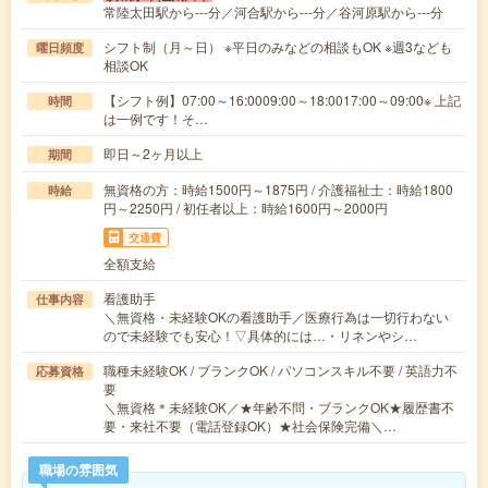
常陸太田駅から---分／河合駅から---分／谷河原駅から---分
シフト制（月～日） ※平日のみなどの相談もOK ※週3なども
曜日頻度
相談OK
【シフト例】07:00～16:0009:00～18:0017:00～09:00※ 上記
時間
は一例です！そ…
即日～2ヶ月以上
期間
無資格の方：時給1500円～1875円 / 介護福祉士：時給1800
時給
円～2250円 / 初任者以上：時給1600円～2000円
交通費
全額支給
看護助手
仕事内容
＼無資格・未経験OKの看護助手／医療行為は一切行わない
ので未経験でも安心！▽具体的には…・リネンやシ…
職種未経験OK / ブランクOK / パソコンスキル不要 / 英語力不
応募資格
要
＼無資格＊未経験OK／★年齢不問・ブランクOK★履歴書不
要・来社不要（電話登録OK）★社会保険完備＼…
職場の雰囲気