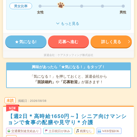
男女比率
女性
男性
もっと見る
気になる!
応募へ進む
詳しく見る
派遣会社
ケアスタッフィング株式会社
興味があったら「★気になる！」をタップ！
「気になる！」を押しておくと、派遣会社から
「面談確約」
や
「応募歓迎」
が届きます！
未読
掲載日
2026/08/08
NEW
【週2日＊高時給1650円～】シニア向けマンシ
ョンで食事の配膳や見守り＊介護
交通費別途支給あり
土日祝日が休み
残業なし
WEB登録OK