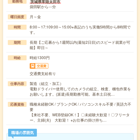
茨城県常陸太田市
勤務地
袋田駅から---分
月～金
曜日頻度
8:00～17:109:00～15:00※表記のうち実働5時間から8時間で
時間
す。
長期【ご応募から1週間以内(最短2日目)のスピード就業が可
期間
能】即日～
時給1300円
時給
交通費
交通費支給有り
製造（組立・加工）
仕事内容
電動ドライバー使用してのカメラの組立、検査、梱包作業を
お願いします。(派遣)長期勤務可能。基本土日祝…
職種未経験OK / ブランクOK / パソコンスキル不要 / 英語力不
応募資格
要
【来社不要、WEB登録OK！】〇未経験大歓迎！〇フリータ
ー、主婦(夫) 大歓迎！ ※お仕事の掛け持ち…
職場の雰囲気