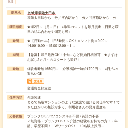
派遣
茨城県常陸太田市
勤務地
常陸太田駅から---分／河合駅から---分／谷河原駅から---分
★週2日～（月～日） ※希望のシフトを毎月提出（日数と曜
曜日頻度
日の組み合わせや固定も可）
★【日勤のみ】1日5時間～OK！≪シフト例≫9:00～
時間
14:0010:00～15:0012:00～1…
【急募】即日勤務OK！中旬～など開始日相談可 ★まずは
期間
お試し2カ月～のスタートも歓迎！
経験者時給1650円～ 介護福祉士時給1700円～ ※日払い/
時給
週払いOK
交通費
交通費全額支給
介護関連
仕事内容
まるで高級マンションのような施設で働けるお仕事です！で
きたばかりの施設が多く、利用者さんの要介護度も…
ブランクOK / パソコンスキル不要 / 英語力不要
応募資格
＜無資格・ブランクOK！＞介護の経験をお持ちの方！・年
齢、学歴不問！・WワークOK！・10名以上採用…