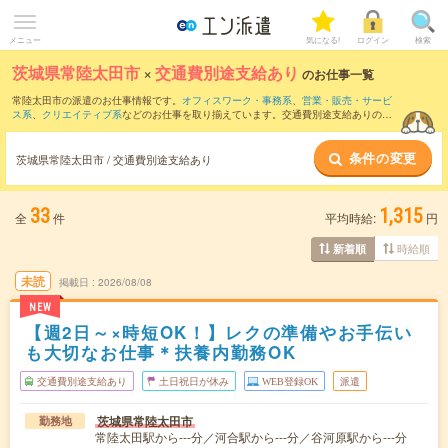
メニュー
気になる!
ログイン
検索
茨城県常陸太田市
×
交通費別途支給あり
のお仕事一覧
常陸太田市の派遣のお仕事情報です。
オフィスワーク・事務系
、
営業・販売・サービ
ス系
、
クリエイティブ系
などのお仕事を取り揃えています。交通費別途支給ありの条
件の他に、
職種未経験OK
、
友だちと一緒の応募OK
、
残業なし
などのこだわり条件も
取り揃えています。
条件の変更
茨城県常陸太田市 / 交通費別途支給あり
33
1,315
全
件
平均時給:
円
時給順
新着順
未読
掲載日
2026/08/08
NEW
【週2日～×時短OK！】レクの準備やお手伝い
も大切なお仕事＊扶養内勤務OK
交通費別途支給あり
土日祝日が休み
WEB登録OK
派遣
茨城県常陸太田市
勤務地
常陸太田駅から---分／河合駅から---分／谷河原駅から---分