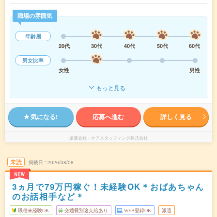
職場の雰囲気
年齢層
20代
30代
40代
50代
60代
男女比率
女性
男性
もっと見る
気になる!
応募へ進む
詳しく見る
派遣会社
ケアスタッフィング株式会社
未読
掲載日
2026/08/08
NEW
3ヵ月で79万円稼ぐ！未経験OK＊おばあちゃん
のお話相手など＊
職種未経験OK
交通費別途支給あり
WEB登録OK
派遣