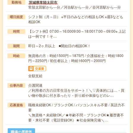
茨城県常陸太田市
勤務地
常陸太田駅から---分／河合駅から---分／谷河原駅から---分
シフト制（月～日） ※平日のみなどの相談もOK ※週3なども
曜日頻度
相談OK
【シフト例】07:00～16:0009:00～18:0017:00～09:00※ 上記
時間
は一例です！そ…
即日～2ヶ月以上 ■開始日の相談OK！
期間
無資格の方：時給1500円～1875円 / 介護福祉士：時給1800
時給
円～2250円 / 初任者以上：時給1600円～2000円
交通費
全額支給
介護関連
仕事内容
／利用者の方の日常生活をサポート！＼▽具体的には…・買
い物や散歩に付き添ったり・折り紙や体操などのレ…
職種未経験OK / ブランクOK / パソコンスキル不要 / 英語力不
応募資格
要
＼無資格＊未経験OK／★年齢不問・ブランクOK★履歴書不
要・来社不要（電話登録OK）★社会保険完備＼…
職場の雰囲気