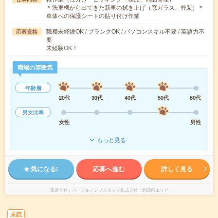
＊洗車機から出てきた新車の拭き上げ（窓ガラス、外装）＊
車体への保護シートの貼り付け作業
職種未経験OK / ブランクOK / パソコンスキル不要 / 英語力不
応募資格
要
未経験OK！
職場の雰囲気
年齢層
20代
30代
40代
50代
60代
男女比率
女性
男性
もっと見る
気になる!
応募へ進む
詳しく見る
派遣会社
パーソルテンプスタッフ株式会社 北関東エリア
未読