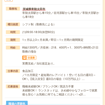
茨城県常陸太田市
勤務地
常陸太田駅から車15分／谷河原駅から車15分／常陸大宮駅か
ら車18分
シフト制（勤務先による）
曜日頻度
(1)09:00-18:00(休憩60分)
時間
1ヶ月以上3ヶ月未満／即日～1ヶ月間の期間限定
期間
時給1300円／月収例：218、400円＝1、300円×8時間×21日
時給
勤務の場合
交通費
実費支給／当社規定あり。
食品加工
仕事内容
／1カ月限定＊超短期のレアバイト！空いてる日の週3日～
OK＼【収入目安】週3日の場合《13万円以上》…
職種未経験OK / ブランクOK / 英語力不要
応募資格
未経験OK！ ランスタッドは、きめ細やかなフォローで就業
後も安心！お気軽に何でもご相談ください！※詳…
職場の雰囲気