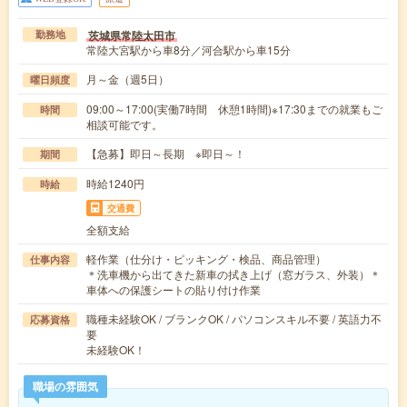
茨城県常陸太田市
勤務地
常陸大宮駅から車8分／河合駅から車15分
月～金（週5日）
曜日頻度
09:00～17:00(実働7時間 休憩1時間)※17:30までの就業もご
時間
相談可能です。
【急募】即日～長期 ※即日～！
期間
時給1240円
時給
交通費
全額支給
軽作業（仕分け・ピッキング・検品、商品管理）
仕事内容
＊洗車機から出てきた新車の拭き上げ（窓ガラス、外装）＊
車体への保護シートの貼り付け作業
職種未経験OK / ブランクOK / パソコンスキル不要 / 英語力不
応募資格
要
未経験OK！
職場の雰囲気