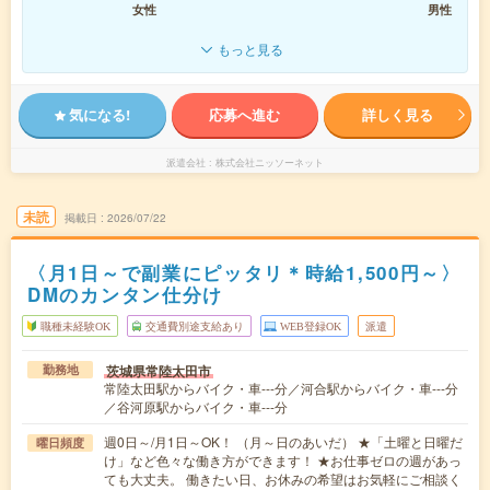
女性
男性
もっと見る
気になる!
応募へ進む
詳しく見る
派遣会社
株式会社ニッソーネット
未読
掲載日
2026/07/22
〈月1日～で副業にピッタリ＊時給1,500円～〉
DMのカンタン仕分け
職種未経験OK
交通費別途支給あり
WEB登録OK
派遣
茨城県常陸太田市
勤務地
常陸太田駅からバイク・車---分／河合駅からバイク・車---分
／谷河原駅からバイク・車---分
週0日～/月1日～OK！ （月～日のあいだ） ★「土曜と日曜だ
曜日頻度
け」など色々な働き方ができます！ ★お仕事ゼロの週があっ
ても大丈夫。 働きたい日、お休みの希望はお気軽にご相談く