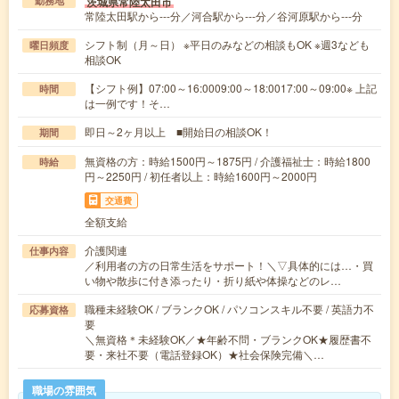
茨城県常陸太田市
勤務地
常陸太田駅から---分／河合駅から---分／谷河原駅から---分
シフト制（月～日） ※平日のみなどの相談もOK ※週3なども
曜日頻度
相談OK
【シフト例】07:00～16:0009:00～18:0017:00～09:00※ 上記
時間
は一例です！そ…
即日～2ヶ月以上 ■開始日の相談OK！
期間
無資格の方：時給1500円～1875円 / 介護福祉士：時給1800
時給
円～2250円 / 初任者以上：時給1600円～2000円
交通費
全額支給
介護関連
仕事内容
／利用者の方の日常生活をサポート！＼▽具体的には…・買
い物や散歩に付き添ったり・折り紙や体操などのレ…
職種未経験OK / ブランクOK / パソコンスキル不要 / 英語力不
応募資格
要
＼無資格＊未経験OK／★年齢不問・ブランクOK★履歴書不
要・来社不要（電話登録OK）★社会保険完備＼…
職場の雰囲気