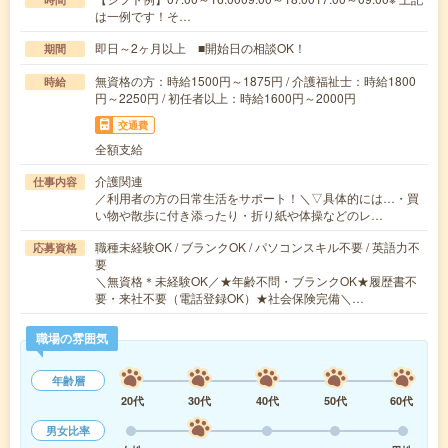
は一例です！そ…
即日～2ヶ月以上 ■開始日の相談OK！
期間
無資格の方：時給1500円～1875円 / 介護福祉士：時給1800
時給
円～2250円 / 初任者以上：時給1600円～2000円
交通費
全額支給
介護関連
仕事内容
／利用者の方の日常生活をサポート！＼▽具体的には…・買
い物や散歩に付き添ったり・折り紙や体操などのレ…
職種未経験OK / ブランクOK / パソコンスキル不要 / 英語力不
応募資格
要
＼無資格＊未経験OK／★年齢不問・ブランクOK★履歴書不
要・来社不要（電話登録OK）★社会保険完備＼…
職場の雰囲気
年齢層
20代
30代
40代
50代
60代
男女比率