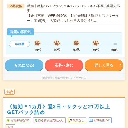
職種未経験OK / ブランクOK / パソコンスキル不要 / 英語力不
応募資格
要
【来社不要、WEB登録OK！】〇未経験大歓迎！〇フリータ
ー、主婦(夫) 大歓迎！ ※お仕事の掛け持ち…
職場の雰囲気
年齢層
20代
30代
40代
50代
60代
気になる!
応募へ進む
詳しく見る
派遣会社
株式会社テクノ・サービス
未読
《短期＊1カ月》週3日～サクッと21万以上
GETパック詰め
職種未経験OK
交通費別途支給あり
残業なし
WEB登録OK
派遣