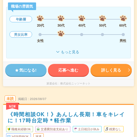
職場の雰囲気
年齢層
20代
30代
40代
50代
60代
男女比率
女性
男性
もっと見る
気になる!
応募へ進む
詳しく見る
派遣会社
株式会社ニッソーネット
未読
掲載日
2026/08/07
NEW
《時間相談OK！》あんしん長期！車をキレイ
に！17時台定時＊軽作業
職種未経験OK
交通費別途支給あり
土日祝日が休み
残業なし
WEB登録OK
派遣