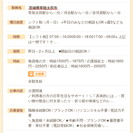
茨城県常陸太田市
勤務地
常陸太田駅から---分／河合駅から---分／谷河原駅から---分
シフト制（月～日） ※平日のみなどの相談もOK ※週3なども
曜日頻度
相談OK
【シフト例】07:00～16:0009:00～18:0017:00～09:00※ 上記
時間
は一例です！そ…
即日～2ヶ月以上 ■開始日の相談OK！
期間
無資格の方：時給1500円～1875円 / 介護福祉士：時給1800
時給
円～2250円 / 初任者以上：時給1600円～2000円
交通費
全額支給
介護関連
仕事内容
／利用者の方の日常生活をサポート！＼▽具体的には…・買
い物や散歩に付き添ったり・折り紙や体操などのレ…
職種未経験OK / ブランクOK / パソコンスキル不要 / 英語力不
応募資格
要
＼無資格＊未経験OK／★年齢不問・ブランクOK★履歴書不
要・来社不要（電話登録OK）★社会保険完備＼…