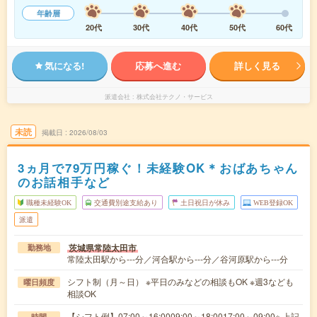
年齢層
20代
30代
40代
50代
60代
気になる!
応募へ進む
詳しく見る
派遣会社
株式会社テクノ・サービス
未読
掲載日
2026/08/03
3ヵ月で79万円稼ぐ！未経験OK＊おばあちゃん
のお話相手など
職種未経験OK
交通費別途支給あり
土日祝日が休み
WEB登録OK
派遣
茨城県常陸太田市
勤務地
常陸太田駅から---分／河合駅から---分／谷河原駅から---分
シフト制（月～日） ※平日のみなどの相談もOK ※週3なども
曜日頻度
相談OK
【シフト例】07:00～16:0009:00～18:0017:00～09:00※ 上記
時間