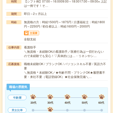
【シフト例】07:00～16:0009:00～18:0017:00～09:00※ 上記
時間
は一例です！そ…
即日～2ヶ月以上
期間
無資格の方：時給1500円～1875円 / 介護福祉士：時給1800
時給
円～2250円 / 初任者以上：時給1600円～2000円
交通費
全額支給
看護助手
仕事内容
＼無資格・未経験OKの看護助手／医療行為は一切行わない
ので未経験でも安心！▽具体的には…・リネンやシ…
職種未経験OK / ブランクOK / パソコンスキル不要 / 英語力不
応募資格
要
＼無資格＊未経験OK／★年齢不問・ブランクOK★履歴書不
要・来社不要（電話登録OK）★社会保険完備＼…
職場の雰囲気
年齢層
20代
30代
40代
50代
60代
男女比率