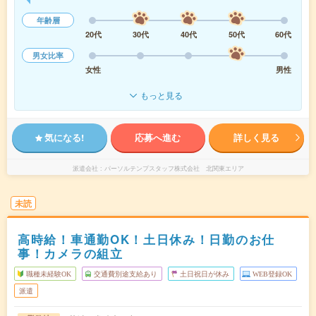
年齢層
20代
30代
40代
50代
60代
男女比率
女性
男性
もっと見る
気になる!
応募へ進む
詳しく見る
派遣会社
パーソルテンプスタッフ株式会社 北関東エリア
未読
高時給！車通勤OK！土日休み！日勤のお仕
事！カメラの組立
職種未経験OK
交通費別途支給あり
土日祝日が休み
WEB登録OK
派遣