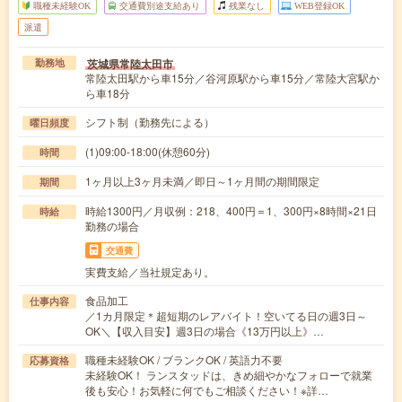
職種未経験OK
交通費別途支給あり
残業なし
WEB登録OK
派遣
茨城県常陸太田市
勤務地
常陸太田駅から車15分／谷河原駅から車15分／常陸大宮駅か
ら車18分
シフト制（勤務先による）
曜日頻度
(1)09:00-18:00(休憩60分)
時間
1ヶ月以上3ヶ月未満／即日～1ヶ月間の期間限定
期間
時給1300円／月収例：218、400円＝1、300円×8時間×21日
時給
勤務の場合
交通費
実費支給／当社規定あり。
食品加工
仕事内容
／1カ月限定＊超短期のレアバイト！空いてる日の週3日～
OK＼【収入目安】週3日の場合《13万円以上》…
職種未経験OK / ブランクOK / 英語力不要
応募資格
未経験OK！ ランスタッドは、きめ細やかなフォローで就業
後も安心！お気軽に何でもご相談ください！※詳…