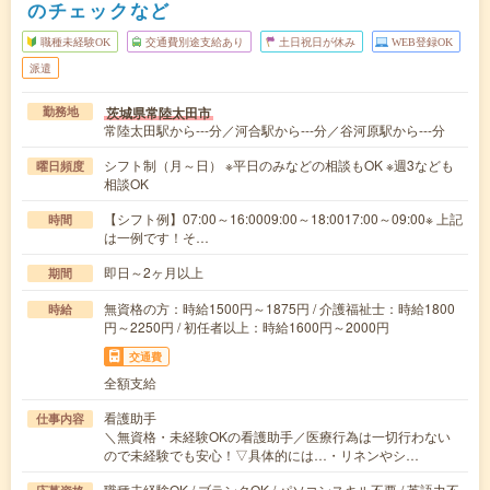
のチェックなど
職種未経験OK
交通費別途支給あり
土日祝日が休み
WEB登録OK
派遣
茨城県常陸太田市
勤務地
常陸太田駅から---分／河合駅から---分／谷河原駅から---分
シフト制（月～日） ※平日のみなどの相談もOK ※週3なども
曜日頻度
相談OK
【シフト例】07:00～16:0009:00～18:0017:00～09:00※ 上記
時間
は一例です！そ…
即日～2ヶ月以上
期間
無資格の方：時給1500円～1875円 / 介護福祉士：時給1800
時給
円～2250円 / 初任者以上：時給1600円～2000円
交通費
全額支給
看護助手
仕事内容
＼無資格・未経験OKの看護助手／医療行為は一切行わない
ので未経験でも安心！▽具体的には…・リネンやシ…
職種未経験OK / ブランクOK / パソコンスキル不要 / 英語力不