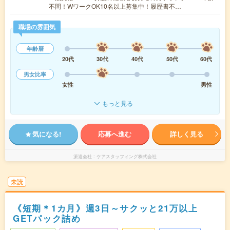
不問！WワークOK10名以上募集中！履歴書不…
職場の雰囲気
年齢層
20代
30代
40代
50代
60代
男女比率
女性
男性
もっと見る
気になる!
応募へ進む
詳しく見る
派遣会社
ケアスタッフィング株式会社
未読
《短期＊1カ月》週3日～サクッと21万以上
GETパック詰め