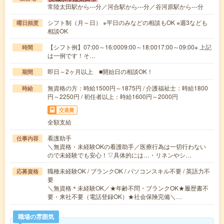
常陸太田駅から---分／河合駅から---分／谷河原駅から---分
シフト制（月～日） ※平日のみなどの相談もOK ※週3なども
曜日頻度
相談OK
【シフト例】07:00～16:0009:00～18:0017:00～09:00※ 上記
時間
は一例です！そ…
即日～2ヶ月以上 ■開始日の相談OK！
期間
無資格の方：時給1500円～1875円 / 介護福祉士：時給1800
時給
円～2250円 / 初任者以上：時給1600円～2000円
交通費
全額支給
看護助手
仕事内容
＼無資格・未経験OKの看護助手／医療行為は一切行わない
ので未経験でも安心！▽具体的には…・リネンやシ…
職種未経験OK / ブランクOK / パソコンスキル不要 / 英語力不
応募資格
要
＼無資格＊未経験OK／★年齢不問・ブランクOK★履歴書不
要・来社不要（電話登録OK）★社会保険完備＼…
職場の雰囲気