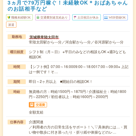
3ヵ月で79万円稼ぐ！未経験OK＊おばあちゃん
のお話相手など
職種未経験OK
交通費別途支給あり
土日祝日が休み
WEB登録OK
派遣
茨城県常陸太田市
勤務地
常陸太田駅から---分／河合駅から---分／谷河原駅から---分
シフト制（月～日） ※平日のみなどの相談もOK ※週3なども
曜日頻度
相談OK
【シフト例】07:00～16:0009:00～18:0017:00～09:00※ 上記
時間
は一例です！そ…
即日～2ヶ月以上 ■開始日の相談OK！
期間
無資格の方：時給1500円～1875円 / 介護福祉士：時給1800
時給
円～2250円 / 初任者以上：時給1600円～2000円
交通費
全額支給
介護関連
仕事内容
／利用者の方の日常生活をサポート！＼▽具体的には…・買
い物や散歩に付き添ったり・折り紙や体操などのレ…