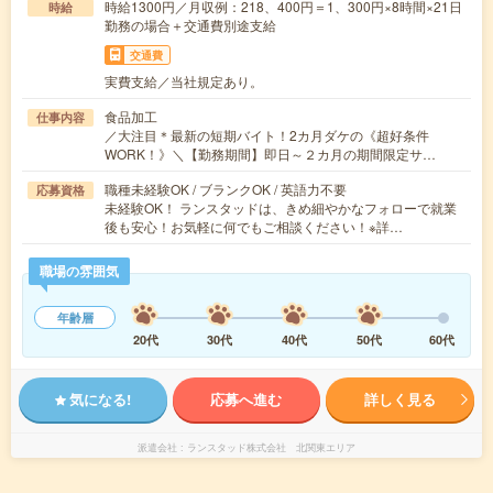
時給1300円／月収例：218、400円＝1、300円×8時間×21日
時給
勤務の場合＋交通費別途支給
交通費
実費支給／当社規定あり。
食品加工
仕事内容
／大注目＊最新の短期バイト！2カ月ダケの《超好条件
WORK！》＼【勤務期間】即日～２カ月の期間限定サ…
職種未経験OK / ブランクOK / 英語力不要
応募資格
未経験OK！ ランスタッドは、きめ細やかなフォローで就業
後も安心！お気軽に何でもご相談ください！※詳…
職場の雰囲気
年齢層
20代
30代
40代
50代
60代
気になる!
応募へ進む
詳しく見る
派遣会社
ランスタッド株式会社 北関東エリア