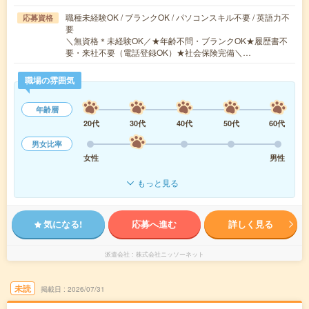
職種未経験OK / ブランクOK / パソコンスキル不要 / 英語力不
応募資格
要
＼無資格＊未経験OK／★年齢不問・ブランクOK★履歴書不
要・来社不要（電話登録OK）★社会保険完備＼…
職場の雰囲気
年齢層
20代
30代
40代
50代
60代
男女比率
女性
男性
もっと見る
気になる!
応募へ進む
詳しく見る
派遣会社
株式会社ニッソーネット
未読
掲載日
2026/07/31