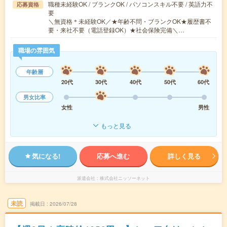
職種未経験OK / ブランクOK / パソコンスキル不要 / 英語力不
応募資格
要
＼無資格＊未経験OK／★年齢不問・ブランクOK★履歴書不
要・来社不要（電話登録OK）★社会保険完備＼…
職場の雰囲気
年齢層
20代
30代
40代
50代
60代
男女比率
女性
男性
もっと見る
気になる!
応募へ進む
詳しく見る
派遣会社
株式会社ニッソーネット
未読
掲載日
2026/07/28