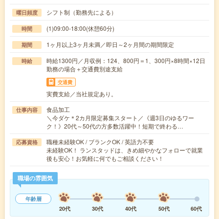
シフト制（勤務先による）
曜日頻度
(1)09:00-18:00(休憩60分)
時間
1ヶ月以上3ヶ月未満／即日～2ヶ月間の期間限定
期間
時給1300円／月収例：124、800円＝1、300円×8時間×12日
時給
勤務の場合＋交通費別途支給
交通費
実費支給／当社規定あり。
食品加工
仕事内容
＼今ダケ＊2カ月限定募集スタート／《週3日のゆるワー
ク！》20代～50代の方多数活躍中！短期で終わる…
職種未経験OK / ブランクOK / 英語力不要
応募資格
未経験OK！ ランスタッドは、きめ細やかなフォローで就業
後も安心！お気軽に何でもご相談ください！
職場の雰囲気
年齢層
20代
30代
40代
50代
60代