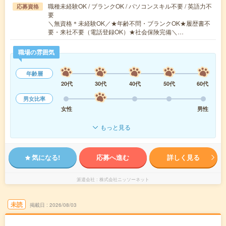
職種未経験OK / ブランクOK / パソコンスキル不要 / 英語力不
応募資格
要
＼無資格＊未経験OK／★年齢不問・ブランクOK★履歴書不
要・来社不要（電話登録OK）★社会保険完備＼…
職場の雰囲気
年齢層
20代
30代
40代
50代
60代
男女比率
女性
男性
もっと見る
気になる!
応募へ進む
詳しく見る
派遣会社
株式会社ニッソーネット
未読
掲載日
2026/08/03