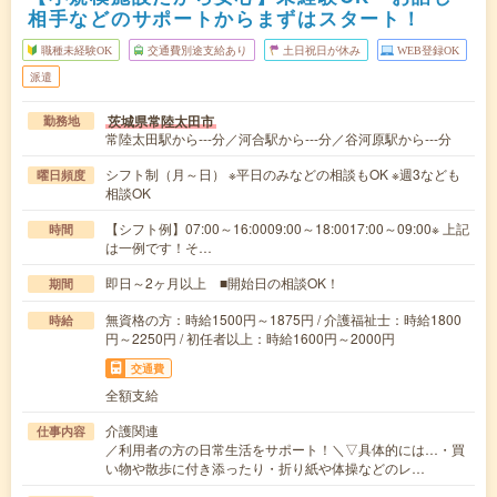
相手などのサポートからまずはスタート！
職種未経験OK
交通費別途支給あり
土日祝日が休み
WEB登録OK
派遣
茨城県常陸太田市
勤務地
常陸太田駅から---分／河合駅から---分／谷河原駅から---分
シフト制（月～日） ※平日のみなどの相談もOK ※週3なども
曜日頻度
相談OK
【シフト例】07:00～16:0009:00～18:0017:00～09:00※ 上記
時間
は一例です！そ…
即日～2ヶ月以上 ■開始日の相談OK！
期間
無資格の方：時給1500円～1875円 / 介護福祉士：時給1800
時給
円～2250円 / 初任者以上：時給1600円～2000円
交通費
全額支給
介護関連
仕事内容
／利用者の方の日常生活をサポート！＼▽具体的には…・買
い物や散歩に付き添ったり・折り紙や体操などのレ…