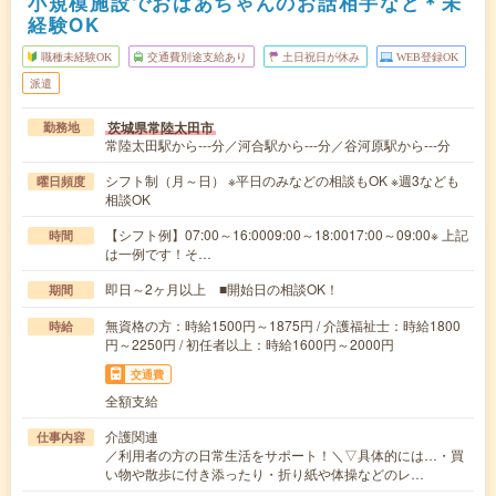
小規模施設でおばあちゃんのお話相手など＊未
経験OK
職種未経験OK
交通費別途支給あり
土日祝日が休み
WEB登録OK
派遣
茨城県常陸太田市
勤務地
常陸太田駅から---分／河合駅から---分／谷河原駅から---分
シフト制（月～日） ※平日のみなどの相談もOK ※週3なども
曜日頻度
相談OK
【シフト例】07:00～16:0009:00～18:0017:00～09:00※ 上記
時間
は一例です！そ…
即日～2ヶ月以上 ■開始日の相談OK！
期間
無資格の方：時給1500円～1875円 / 介護福祉士：時給1800
時給
円～2250円 / 初任者以上：時給1600円～2000円
交通費
全額支給
介護関連
仕事内容
／利用者の方の日常生活をサポート！＼▽具体的には…・買
い物や散歩に付き添ったり・折り紙や体操などのレ…