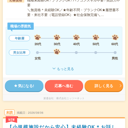
応募資格
要
＼無資格＊未経験OK／★年齢不問・ブランクOK★履歴書不
要・来社不要（電話登録OK）★社会保険完備＼…
職場の雰囲気
年齢層
20代
30代
40代
50代
60代
男女比率
女性
男性
もっと見る
気になる!
応募へ進む
詳しく見る
派遣会社
株式会社ニッソーネット
未読
掲載日
2026/08/06
NEW
【小規模施設だから安心】未経験OK＊お話し