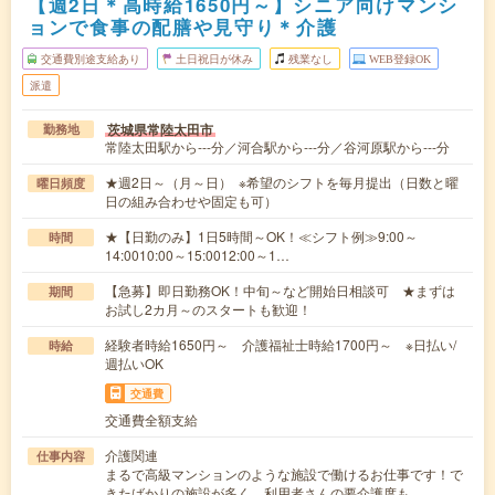
【週2日＊高時給1650円～】シニア向けマンシ
ョンで食事の配膳や見守り＊介護
交通費別途支給あり
土日祝日が休み
残業なし
WEB登録OK
派遣
茨城県常陸太田市
勤務地
常陸太田駅から---分／河合駅から---分／谷河原駅から---分
★週2日～（月～日） ※希望のシフトを毎月提出（日数と曜
曜日頻度
日の組み合わせや固定も可）
★【日勤のみ】1日5時間～OK！≪シフト例≫9:00～
時間
14:0010:00～15:0012:00～1…
【急募】即日勤務OK！中旬～など開始日相談可 ★まずは
期間
お試し2カ月～のスタートも歓迎！
経験者時給1650円～ 介護福祉士時給1700円～ ※日払い/
時給
週払いOK
交通費
交通費全額支給
介護関連
仕事内容
まるで高級マンションのような施設で働けるお仕事です！で
きたばかりの施設が多く、利用者さんの要介護度も…