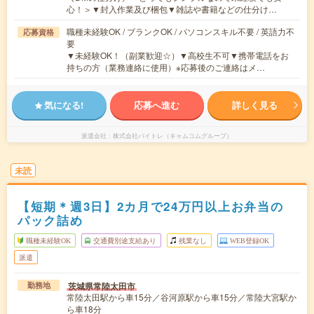
心！＞▼封入作業及び梱包▼雑誌や書籍などの仕分け…
職種未経験OK / ブランクOK / パソコンスキル不要 / 英語力不
応募資格
要
▼未経験OK！（副業歓迎☆）▼高校生不可▼携帯電話をお
持ちの方（業務連絡に使用）※応募後のご連絡はメ…
気になる!
応募へ進む
詳しく見る
派遣会社
株式会社バイトレ（キャムコムグループ）
未読
【短期＊週3日】2カ月で24万円以上お弁当の
パック詰め
職種未経験OK
交通費別途支給あり
残業なし
WEB登録OK
派遣
茨城県常陸太田市
勤務地
常陸太田駅から車15分／谷河原駅から車15分／常陸大宮駅か
ら車18分