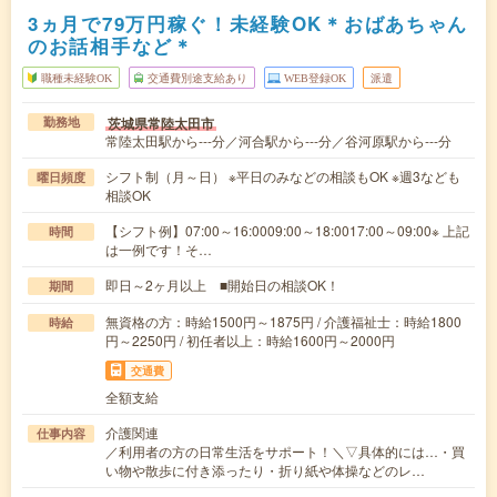
3ヵ月で79万円稼ぐ！未経験OK＊おばあちゃん
のお話相手など＊
職種未経験OK
交通費別途支給あり
WEB登録OK
派遣
茨城県常陸太田市
勤務地
常陸太田駅から---分／河合駅から---分／谷河原駅から---分
シフト制（月～日） ※平日のみなどの相談もOK ※週3なども
曜日頻度
相談OK
【シフト例】07:00～16:0009:00～18:0017:00～09:00※ 上記
時間
は一例です！そ…
即日～2ヶ月以上 ■開始日の相談OK！
期間
無資格の方：時給1500円～1875円 / 介護福祉士：時給1800
時給
円～2250円 / 初任者以上：時給1600円～2000円
交通費
全額支給
介護関連
仕事内容
／利用者の方の日常生活をサポート！＼▽具体的には…・買
い物や散歩に付き添ったり・折り紙や体操などのレ…