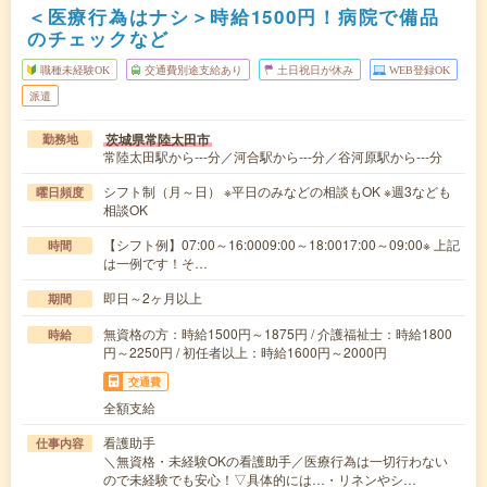
＜医療行為はナシ＞時給1500円！病院で備品
のチェックなど
職種未経験OK
交通費別途支給あり
土日祝日が休み
WEB登録OK
派遣
茨城県常陸太田市
勤務地
常陸太田駅から---分／河合駅から---分／谷河原駅から---分
シフト制（月～日） ※平日のみなどの相談もOK ※週3なども
曜日頻度
相談OK
【シフト例】07:00～16:0009:00～18:0017:00～09:00※ 上記
時間
は一例です！そ…
即日～2ヶ月以上
期間
無資格の方：時給1500円～1875円 / 介護福祉士：時給1800
時給
円～2250円 / 初任者以上：時給1600円～2000円
交通費
全額支給
看護助手
仕事内容
＼無資格・未経験OKの看護助手／医療行為は一切行わない
ので未経験でも安心！▽具体的には…・リネンやシ…