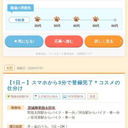
職場の雰囲気
年齢層
20代
30代
40代
50代
60代
気になる!
応募へ進む
詳しく見る
派遣会社
ランスタッド株式会社 北関東エリア
未読
掲載日
2026/07/27
【1日～】スマホから3分で登録完了＊コスメの
仕分け
職種未経験OK
土日祝日が休み
WEB登録OK
派遣
茨城県常陸太田市
勤務地
常陸太田駅からバイク・車---分／河合駅からバイク・車---分
／谷河原駅からバイク・車---分
月～金のうち、1日～OK！
曜日頻度