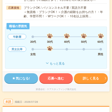
ブランクOK / パソコンスキル不要 / 英語力不要
応募資格
＜無資格・ブランクOK！＞介護の経験をお持ちの方！・年
齢、学歴不問！・WワークOK！・10名以上採用…
職場の雰囲気
年齢層
20代
30代
40代
50代
60代
男女比率
女性
男性
もっと見る
気になる!
応募へ進む
詳しく見る
派遣会社
ケアスタッフィング株式会社
未読
掲載日
2026/07/28