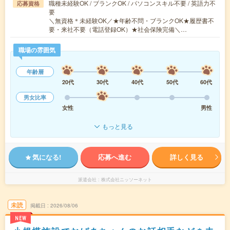
職種未経験OK / ブランクOK / パソコンスキル不要 / 英語力不
応募資格
要
＼無資格＊未経験OK／★年齢不問・ブランクOK★履歴書不
要・来社不要（電話登録OK）★社会保険完備＼…
職場の雰囲気
年齢層
20代
30代
40代
50代
60代
男女比率
女性
男性
もっと見る
気になる!
応募へ進む
詳しく見る
派遣会社
株式会社ニッソーネット
未読
掲載日
2026/08/06
NEW