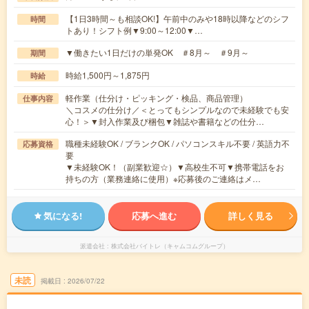
【1日3時間～も相談OK!】午前中のみや18時以降などのシフ
時間
トあり！シフト例▼9:00～12:00▼…
▼働きたい1日だけの単発OK ＃8月～ ＃9月～
期間
時給1,500円～1,875円
時給
軽作業（仕分け・ピッキング・検品、商品管理）
仕事内容
＼コスメの仕分け／＜とってもシンプルなので未経験でも安
心！＞▼封入作業及び梱包▼雑誌や書籍などの仕分…
職種未経験OK / ブランクOK / パソコンスキル不要 / 英語力不
応募資格
要
▼未経験OK！（副業歓迎☆）▼高校生不可▼携帯電話をお
持ちの方（業務連絡に使用）※応募後のご連絡はメ…
気になる!
応募へ進む
詳しく見る
派遣会社
株式会社バイトレ（キャムコムグループ）
未読
掲載日
2026/07/22