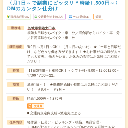
〈月1日～で副業にピッタリ＊時給1,500円～〉
DMのカンタン仕分け
職種未経験OK
交通費別途支給あり
WEB登録OK
派遣
茨城県常陸太田市
勤務地
常陸太田駅からバイク・車---分／河合駅からバイク・車---分
／谷河原駅からバイク・車---分
週0日～/月1日～OK！ （月～日のあいだ） ★「土曜と日曜だ
曜日頻度
け」など色々な働き方ができます！ ★お仕事ゼロの週があっ
ても大丈夫。 働きたい日、お休みの希望はお気軽にご相談く
ださい！
【1日3時間～も相談OK!】＜シフト例＞9:00～12:0012:00～
時間
17:00 17:00～22…
単発1日～！ ★勤務開始日や期間はお気軽にご相談くださ
期間
い！ ＃8月～ ＃9月～
時給1,500円～1,875円
時給
交通費
■ 交通費規定内支給 ※派遣先による
軽作業（仕分け・ピッキング・検品、商品管理）
仕事内容
＼DMの仕分け／＜とってもシンプルなので未経験でも安