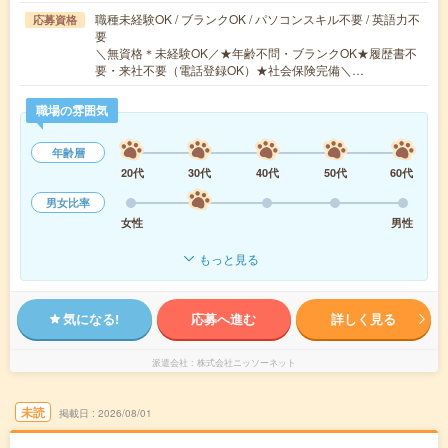
職種未経験OK / ブランクOK / パソコンスキル不要 / 英語力不
応募資格
要
＼無資格＊未経験OK／★年齢不問・ブランクOK★履歴書不
要・来社不要（電話登録OK）★社会保険完備＼…
職場の雰囲気
年齢層
20代
30代
40代
50代
60代
男女比率
女性
男性
もっと見る
気になる!
応募へ進む
詳しく見る
派遣会社
株式会社ニッソーネット
未読
掲載日
2026/08/01