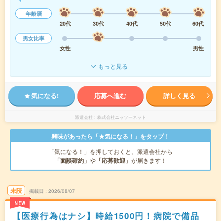
年齢層
20代
30代
40代
50代
60代
男女比率
女性
男性
もっと見る
気になる!
応募へ進む
詳しく見る
派遣会社
株式会社ニッソーネット
興味があったら「★気になる！」をタップ！
「気になる！」を押しておくと、派遣会社から
「面談確約」
や
「応募歓迎」
が届きます！
未読
掲載日
2026/08/07
NEW
【医療行為はナシ】時給1500円！病院で備品