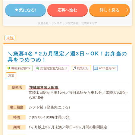
気になる!
応募へ進む
詳しく見る
派遣会社
ランスタッド株式会社 北関東エリア
未読
＼急募4名＊2カ月限定／週3日～OK！お弁当の
具をつめつめ！
職種未経験OK
交通費別途支給あり
残業なし
WEB登録OK
派遣
茨城県常陸太田市
勤務地
常陸太田駅から車15分／谷河原駅から車15分／常陸大宮駅か
ら車18分
シフト制（勤務先による）
曜日頻度
(1)09:00-18:00(休憩60分)
時間
1ヶ月以上3ヶ月未満／即日～2ヶ月間の期間限定
期間