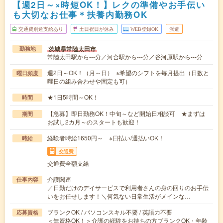
【週2日～×時短OK！】レクの準備やお手伝い
も大切なお仕事＊扶養内勤務OK
交通費別途支給あり
土日祝日が休み
WEB登録OK
派遣
茨城県常陸太田市
勤務地
常陸太田駅から---分／河合駅から---分／谷河原駅から---分
週2日～OK！（月～日） ※希望のシフトを毎月提出（日数と
曜日頻度
曜日の組み合わせや固定も可）
★1日5時間～OK！
時間
【急募】即日勤務OK！中旬～など開始日相談可 ★まずは
期間
お試し2カ月～のスタートも歓迎！
経験者時給1650円～ ※日払い/週払いOK！
時給
交通費
交通費全額支給
介護関連
仕事内容
／日勤だけのデイサービスで利用者さんの身の回りのお手伝
いをお任せします！＼何気ない日常生活がメインな…
ブランクOK / パソコンスキル不要 / 英語力不要
応募資格
＜無資格OK！＞介護の経験をお持ちの方ブランクOK・年齢