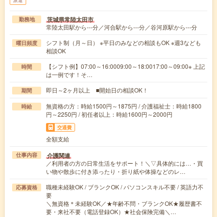
茨城県常陸太田市
勤務地
常陸太田駅から---分／河合駅から---分／谷河原駅から---分
シフト制（月～日） ※平日のみなどの相談もOK ※週3なども
曜日頻度
相談OK
【シフト例】07:00～16:0009:00～18:0017:00～09:00※ 上記
時間
は一例です！そ…
即日～2ヶ月以上 ■開始日の相談OK！
期間
無資格の方：時給1500円～1875円 / 介護福祉士：時給1800
時給
円～2250円 / 初任者以上：時給1600円～2000円
交通費
全額支給
介護関連
仕事内容
／利用者の方の日常生活をサポート！＼▽具体的には…・買
い物や散歩に付き添ったり・折り紙や体操などのレ…
職種未経験OK / ブランクOK / パソコンスキル不要 / 英語力不
応募資格
要
＼無資格＊未経験OK／★年齢不問・ブランクOK★履歴書不
要・来社不要（電話登録OK）★社会保険完備＼…