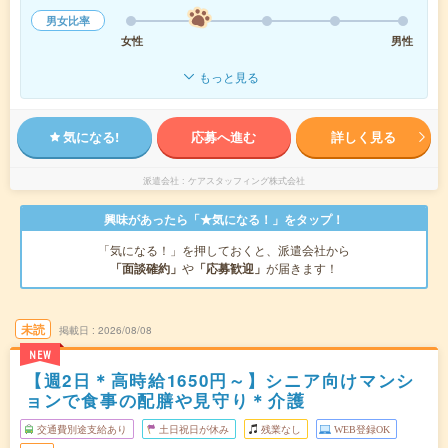
男女比率
女性
男性
もっと見る
気になる!
応募へ進む
詳しく見る
派遣会社
ケアスタッフィング株式会社
興味があったら「★気になる！」をタップ！
「気になる！」を押しておくと、派遣会社から
「面談確約」
や
「応募歓迎」
が届きます！
未読
掲載日
2026/08/08
NEW
【週2日＊高時給1650円～】シニア向けマンシ
ョンで食事の配膳や見守り＊介護
交通費別途支給あり
土日祝日が休み
残業なし
WEB登録OK