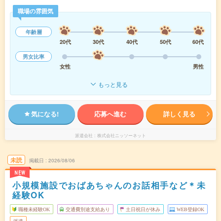
職場の雰囲気
年齢層
20代
30代
40代
50代
60代
男女比率
女性
男性
もっと見る
気になる!
応募へ進む
詳しく見る
派遣会社
株式会社ニッソーネット
未読
掲載日
2026/08/06
NEW
小規模施設でおばあちゃんのお話相手など＊未
経験OK
職種未経験OK
交通費別途支給あり
土日祝日が休み
WEB登録OK
派遣