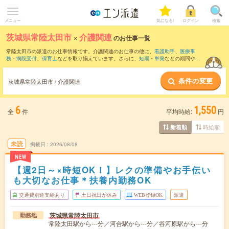
メニュー
気になる!
ログイン
検索
茨城県常陸太田市
×
介護関連
のお仕事一覧
常陸太田市の派遣のお仕事情報です。介護関連のお仕事の他に、
看護助手
、
医療事
務・病院受付
、
保育士
などを取り揃えています。さらに、
短期
・
単発
などの期間や、
職種未経験OK
などのこだわり条件で絞り込んでいただけます。職種辞典：
介護関連の
お仕事とは？とは？
条件の変更
茨城県常陸太田市 / 介護関連
6
1,550
全
件
平均時給:
円
時給順
新着順
未読
掲載日
2026/08/08
NEW
【週2日～×時短OK！】レクの準備やお手伝い
も大切なお仕事＊扶養内勤務OK
交通費別途支給あり
土日祝日が休み
WEB登録OK
派遣
茨城県常陸太田市
勤務地
常陸太田駅から---分／河合駅から---分／谷河原駅から---分