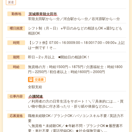
派遣
茨城県常陸太田市
勤務地
常陸太田駅から---分／河合駅から---分／谷河原駅から---分
シフト制（月～日） ※平日のみなどの相談もOK ※週3なども
曜日頻度
相談OK
【シフト例】07:00～16:0009:00～18:0017:00～09:00※ 上記
時間
は一例です！そ…
即日～2ヶ月以上 ■開始日の相談OK！
期間
無資格の方：時給1500円～1875円 / 介護福祉士：時給1800
時給
円～2250円 / 初任者以上：時給1600円～2000円
交通費
全額支給
介護関連
仕事内容
／利用者の方の日常生活をサポート！＼▽具体的には…・買
い物や散歩に付き添ったり・折り紙や体操などのレ…
職種未経験OK / ブランクOK / パソコンスキル不要 / 英語力不
応募資格
要
＼無資格＊未経験OK／★年齢不問・ブランクOK★履歴書不
要・来社不要（電話登録OK）★社会保険完備＼…