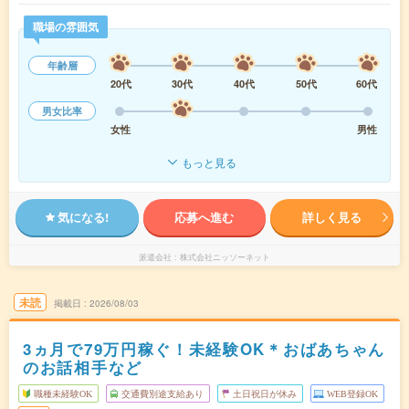
職場の雰囲気
年齢層
20代
30代
40代
50代
60代
男女比率
女性
男性
もっと見る
気になる!
応募へ進む
詳しく見る
派遣会社
株式会社ニッソーネット
未読
掲載日
2026/08/03
3ヵ月で79万円稼ぐ！未経験OK＊おばあちゃん
のお話相手など
職種未経験OK
交通費別途支給あり
土日祝日が休み
WEB登録OK