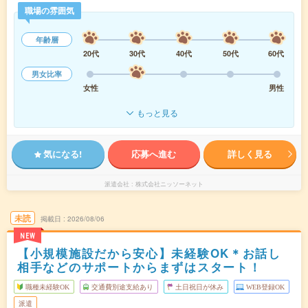
職場の雰囲気
年齢層
20代
30代
40代
50代
60代
男女比率
女性
男性
もっと見る
気になる!
応募へ進む
詳しく見る
派遣会社
株式会社ニッソーネット
未読
掲載日
2026/08/06
NEW
【小規模施設だから安心】未経験OK＊お話し
相手などのサポートからまずはスタート！
職種未経験OK
交通費別途支給あり
土日祝日が休み
WEB登録OK
派遣