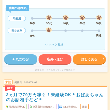
職場の雰囲気
年齢層
20代
30代
40代
50代
60代
男女比率
女性
男性
もっと見る
気になる!
応募へ進む
詳しく見る
派遣会社
ケアスタッフィング株式会社
未読
掲載日
2026/08/08
NEW
3ヵ月で79万円稼ぐ！未経験OK＊おばあちゃん
のお話相手など＊
職種未経験OK
交通費別途支給あり
WEB登録OK
派遣