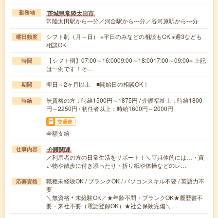
茨城県常陸太田市
勤務地
常陸太田駅から---分／河合駅から---分／谷河原駅から---分
シフト制（月～日） ※平日のみなどの相談もOK ※週3なども
曜日頻度
相談OK
【シフト例】07:00～16:0009:00～18:0017:00～09:00※ 上記
時間
は一例です！そ…
即日～2ヶ月以上 ■開始日の相談OK！
期間
無資格の方：時給1500円～1875円 / 介護福祉士：時給1800
時給
円～2250円 / 初任者以上：時給1600円～2000円
交通費
全額支給
介護関連
仕事内容
／利用者の方の日常生活をサポート！＼▽具体的には…・買
い物や散歩に付き添ったり・折り紙や体操などのレ…
職種未経験OK / ブランクOK / パソコンスキル不要 / 英語力不
応募資格
要
＼無資格＊未経験OK／★年齢不問・ブランクOK★履歴書不
要・来社不要（電話登録OK）★社会保険完備＼…