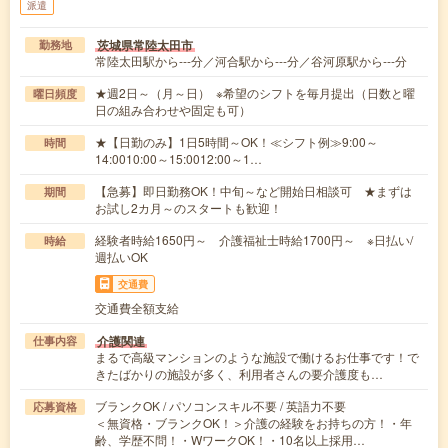
派遣
茨城県常陸太田市
勤務地
常陸太田駅から---分／河合駅から---分／谷河原駅から---分
★週2日～（月～日） ※希望のシフトを毎月提出（日数と曜
曜日頻度
日の組み合わせや固定も可）
★【日勤のみ】1日5時間～OK！≪シフト例≫9:00～
時間
14:0010:00～15:0012:00～1…
【急募】即日勤務OK！中旬～など開始日相談可 ★まずは
期間
お試し2カ月～のスタートも歓迎！
経験者時給1650円～ 介護福祉士時給1700円～ ※日払い/
時給
週払いOK
交通費
交通費全額支給
介護関連
仕事内容
まるで高級マンションのような施設で働けるお仕事です！で
きたばかりの施設が多く、利用者さんの要介護度も…
ブランクOK / パソコンスキル不要 / 英語力不要
応募資格
＜無資格・ブランクOK！＞介護の経験をお持ちの方！・年
齢、学歴不問！・WワークOK！・10名以上採用…