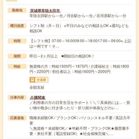
茨城県常陸太田市
勤務地
常陸太田駅から---分／河合駅から---分／谷河原駅から---分
シフト制（月～日） ※平日のみなどの相談もOK ※週3なども
曜日頻度
相談OK
【シフト例】07:00～16:0009:00～18:0017:00～09:00※ 上記
時間
は一例です！そ…
即日～2ヶ月以上 ■開始日の相談OK！
期間
無資格の方：時給1500円～1875円 / 介護福祉士：時給1800
時給
円～2250円 / 初任者以上：時給1600円～2000円
交通費
全額支給
介護関連
仕事内容
／利用者の方の日常生活をサポート！＼▽具体的には…・買
い物や散歩に付き添ったり・折り紙や体操などのレ…
職種未経験OK / ブランクOK / パソコンスキル不要 / 英語力不
応募資格
要
＼無資格＊未経験OK／★年齢不問・ブランクOK★履歴書不
要・来社不要（電話登録OK）★社会保険完備＼…