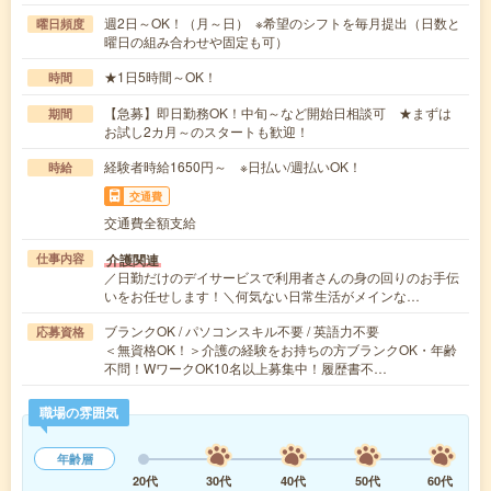
週2日～OK！（月～日） ※希望のシフトを毎月提出（日数と
曜日頻度
曜日の組み合わせや固定も可）
★1日5時間～OK！
時間
【急募】即日勤務OK！中旬～など開始日相談可 ★まずは
期間
お試し2カ月～のスタートも歓迎！
経験者時給1650円～ ※日払い/週払いOK！
時給
交通費
交通費全額支給
介護関連
仕事内容
／日勤だけのデイサービスで利用者さんの身の回りのお手伝
いをお任せします！＼何気ない日常生活がメインな…
ブランクOK / パソコンスキル不要 / 英語力不要
応募資格
＜無資格OK！＞介護の経験をお持ちの方ブランクOK・年齢
不問！WワークOK10名以上募集中！履歴書不…
職場の雰囲気
年齢層
20代
30代
40代
50代
60代