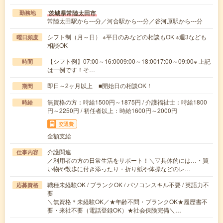
茨城県常陸太田市
勤務地
常陸太田駅から---分／河合駅から---分／谷河原駅から---分
シフト制（月～日） ※平日のみなどの相談もOK ※週3なども
曜日頻度
相談OK
【シフト例】07:00～16:0009:00～18:0017:00～09:00※ 上記
時間
は一例です！そ…
即日～2ヶ月以上 ■開始日の相談OK！
期間
無資格の方：時給1500円～1875円 / 介護福祉士：時給1800
時給
円～2250円 / 初任者以上：時給1600円～2000円
交通費
全額支給
介護関連
仕事内容
／利用者の方の日常生活をサポート！＼▽具体的には…・買
い物や散歩に付き添ったり・折り紙や体操などのレ…
職種未経験OK / ブランクOK / パソコンスキル不要 / 英語力不
応募資格
要
＼無資格＊未経験OK／★年齢不問・ブランクOK★履歴書不
要・来社不要（電話登録OK）★社会保険完備＼…