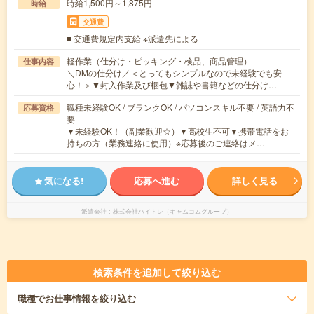
時給1,500円～1,875円
時給
交通費
■ 交通費規定内支給 ※派遣先による
軽作業（仕分け・ピッキング・検品、商品管理）
仕事内容
＼DMの仕分け／＜とってもシンプルなので未経験でも安
心！＞▼封入作業及び梱包▼雑誌や書籍などの仕分け…
職種未経験OK / ブランクOK / パソコンスキル不要 / 英語力不
応募資格
要
▼未経験OK！（副業歓迎☆）▼高校生不可▼携帯電話をお
持ちの方（業務連絡に使用）※応募後のご連絡はメ…
気になる!
応募へ進む
詳しく見る
派遣会社
株式会社バイトレ（キャムコムグループ）
検索条件を追加して絞り込む
職種
でお仕事情報を絞り込む