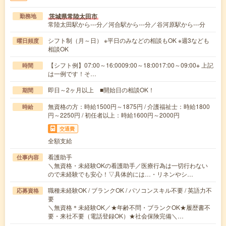
茨城県常陸太田市
勤務地
常陸太田駅から---分／河合駅から---分／谷河原駅から---分
シフト制（月～日） ※平日のみなどの相談もOK ※週3なども
曜日頻度
相談OK
【シフト例】07:00～16:0009:00～18:0017:00～09:00※ 上記
時間
は一例です！そ…
即日～2ヶ月以上 ■開始日の相談OK！
期間
無資格の方：時給1500円～1875円 / 介護福祉士：時給1800
時給
円～2250円 / 初任者以上：時給1600円～2000円
交通費
全額支給
看護助手
仕事内容
＼無資格・未経験OKの看護助手／医療行為は一切行わない
ので未経験でも安心！▽具体的には…・リネンやシ…
職種未経験OK / ブランクOK / パソコンスキル不要 / 英語力不
応募資格
要
＼無資格＊未経験OK／★年齢不問・ブランクOK★履歴書不
要・来社不要（電話登録OK）★社会保険完備＼…