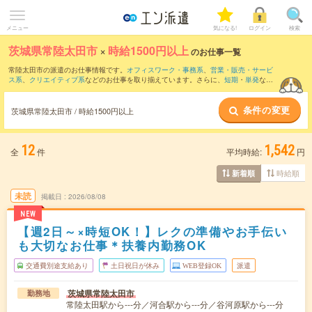
メニュー
気になる!
ログイン
検索
茨城県常陸太田市
×
時給1500円以上
のお仕事一覧
常陸太田市の派遣のお仕事情報です。
オフィスワーク・事務系
、
営業・販売・サービ
ス系
、
クリエイティブ系
などのお仕事を取り揃えています。さらに、
短期
・
単発
など
の期間や、
職種未経験OK
などのこだわり条件で絞り込んでいただけます。
条件の変更
茨城県常陸太田市 / 時給1500円以上
12
1,542
全
件
平均時給:
円
時給順
新着順
未読
掲載日
2026/08/08
NEW
【週2日～×時短OK！】レクの準備やお手伝い
も大切なお仕事＊扶養内勤務OK
交通費別途支給あり
土日祝日が休み
WEB登録OK
派遣
茨城県常陸太田市
勤務地
常陸太田駅から---分／河合駅から---分／谷河原駅から---分