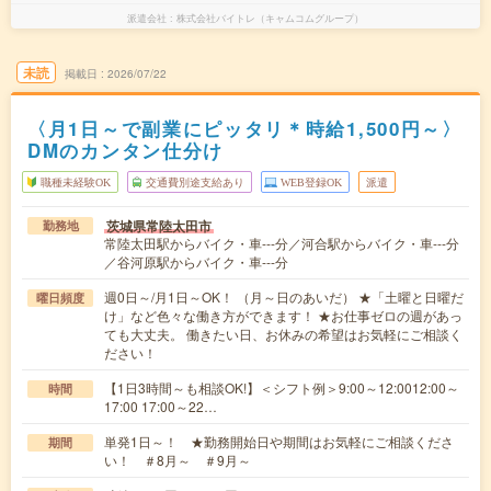
派遣会社
株式会社バイトレ（キャムコムグループ）
未読
掲載日
2026/07/22
〈月1日～で副業にピッタリ＊時給1,500円～〉
DMのカンタン仕分け
職種未経験OK
交通費別途支給あり
WEB登録OK
派遣
茨城県常陸太田市
勤務地
常陸太田駅からバイク・車---分／河合駅からバイク・車---分
／谷河原駅からバイク・車---分
週0日～/月1日～OK！ （月～日のあいだ） ★「土曜と日曜だ
曜日頻度
け」など色々な働き方ができます！ ★お仕事ゼロの週があっ
ても大丈夫。 働きたい日、お休みの希望はお気軽にご相談く
ださい！
【1日3時間～も相談OK!】＜シフト例＞9:00～12:0012:00～
時間
17:00 17:00～22…
単発1日～！ ★勤務開始日や期間はお気軽にご相談くださ
期間
い！ ＃8月～ ＃9月～