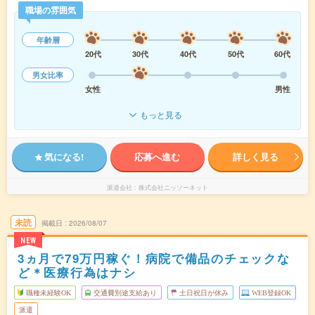
職場の雰囲気
年齢層
20代
30代
40代
50代
60代
男女比率
女性
男性
もっと見る
気になる!
応募へ進む
詳しく見る
派遣会社
株式会社ニッソーネット
未読
掲載日
2026/08/07
NEW
3ヵ月で79万円稼ぐ！病院で備品のチェックな
ど＊医療行為はナシ
職種未経験OK
交通費別途支給あり
土日祝日が休み
WEB登録OK
派遣