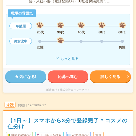
要・来社不要（電話登録OK）★社会保険完備＼…
職場の雰囲気
年齢層
20代
30代
40代
50代
60代
男女比率
女性
男性
もっと見る
気になる!
応募へ進む
詳しく見る
派遣会社
株式会社ニッソーネット
未読
掲載日
2026/07/27
【1日～】スマホから3分で登録完了＊コスメの
仕分け
職種未経験OK
土日祝日が休み
WEB登録OK
派遣