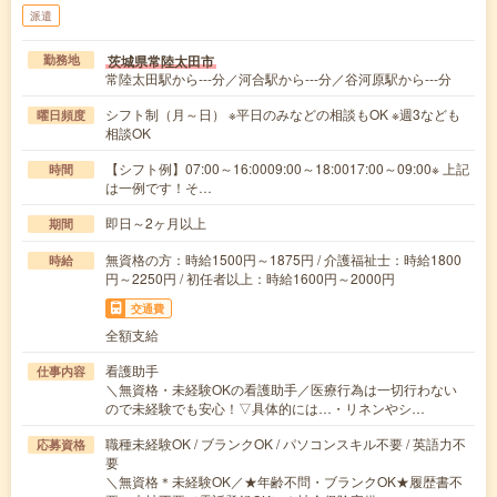
派遣
茨城県常陸太田市
勤務地
常陸太田駅から---分／河合駅から---分／谷河原駅から---分
シフト制（月～日） ※平日のみなどの相談もOK ※週3なども
曜日頻度
相談OK
【シフト例】07:00～16:0009:00～18:0017:00～09:00※ 上記
時間
は一例です！そ…
即日～2ヶ月以上
期間
無資格の方：時給1500円～1875円 / 介護福祉士：時給1800
時給
円～2250円 / 初任者以上：時給1600円～2000円
交通費
全額支給
看護助手
仕事内容
＼無資格・未経験OKの看護助手／医療行為は一切行わない
ので未経験でも安心！▽具体的には…・リネンやシ…
職種未経験OK / ブランクOK / パソコンスキル不要 / 英語力不
応募資格
要
＼無資格＊未経験OK／★年齢不問・ブランクOK★履歴書不