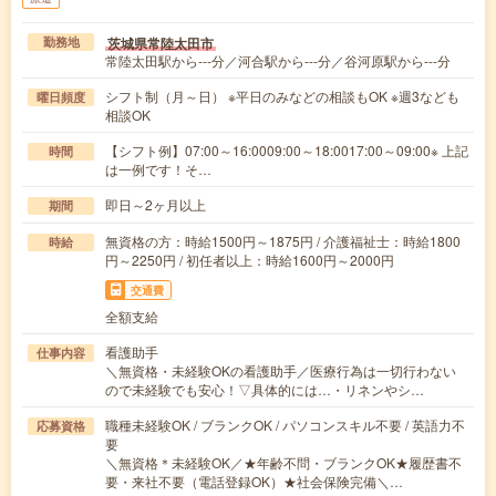
茨城県常陸太田市
勤務地
常陸太田駅から---分／河合駅から---分／谷河原駅から---分
シフト制（月～日） ※平日のみなどの相談もOK ※週3なども
曜日頻度
相談OK
【シフト例】07:00～16:0009:00～18:0017:00～09:00※ 上記
時間
は一例です！そ…
即日～2ヶ月以上
期間
無資格の方：時給1500円～1875円 / 介護福祉士：時給1800
時給
円～2250円 / 初任者以上：時給1600円～2000円
交通費
全額支給
看護助手
仕事内容
＼無資格・未経験OKの看護助手／医療行為は一切行わない
ので未経験でも安心！▽具体的には…・リネンやシ…
職種未経験OK / ブランクOK / パソコンスキル不要 / 英語力不
応募資格
要
＼無資格＊未経験OK／★年齢不問・ブランクOK★履歴書不
要・来社不要（電話登録OK）★社会保険完備＼…