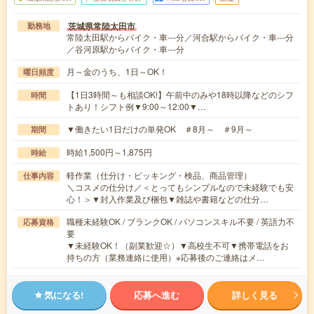
茨城県常陸太田市
勤務地
常陸太田駅からバイク・車---分／河合駅からバイク・車---分
／谷河原駅からバイク・車---分
月～金のうち、1日～OK！
曜日頻度
【1日3時間～も相談OK!】午前中のみや18時以降などのシフ
時間
トあり！シフト例▼9:00～12:00▼…
▼働きたい1日だけの単発OK ＃8月～ ＃9月～
期間
時給1,500円～1,875円
時給
軽作業（仕分け・ピッキング・検品、商品管理）
仕事内容
＼コスメの仕分け／＜とってもシンプルなので未経験でも安
心！＞▼封入作業及び梱包▼雑誌や書籍などの仕分…
職種未経験OK / ブランクOK / パソコンスキル不要 / 英語力不
応募資格
要
▼未経験OK！（副業歓迎☆）▼高校生不可▼携帯電話をお
持ちの方（業務連絡に使用）※応募後のご連絡はメ…
気になる!
応募へ進む
詳しく見る