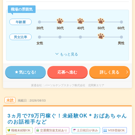
職場の雰囲気
年齢層
20代
30代
40代
50代
60代
男女比率
女性
男性
もっと見る
気になる!
応募へ進む
詳しく見る
派遣会社
パーソルテンプスタッフ株式会社 北関東エリア
未読
掲載日
2026/08/03
3ヵ月で79万円稼ぐ！未経験OK＊おばあちゃん
のお話相手など
職種未経験OK
交通費別途支給あり
土日祝日が休み
WEB登録OK