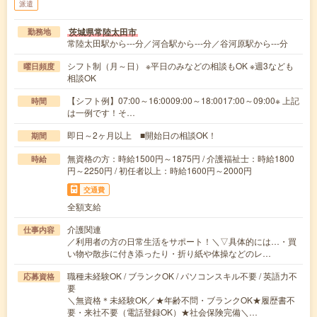
派遣
茨城県常陸太田市
勤務地
常陸太田駅から---分／河合駅から---分／谷河原駅から---分
シフト制（月～日） ※平日のみなどの相談もOK ※週3なども
曜日頻度
相談OK
【シフト例】07:00～16:0009:00～18:0017:00～09:00※ 上記
時間
は一例です！そ…
即日～2ヶ月以上 ■開始日の相談OK！
期間
無資格の方：時給1500円～1875円 / 介護福祉士：時給1800
時給
円～2250円 / 初任者以上：時給1600円～2000円
交通費
全額支給
介護関連
仕事内容
／利用者の方の日常生活をサポート！＼▽具体的には…・買
い物や散歩に付き添ったり・折り紙や体操などのレ…
職種未経験OK / ブランクOK / パソコンスキル不要 / 英語力不
応募資格
要
＼無資格＊未経験OK／★年齢不問・ブランクOK★履歴書不
要・来社不要（電話登録OK）★社会保険完備＼…