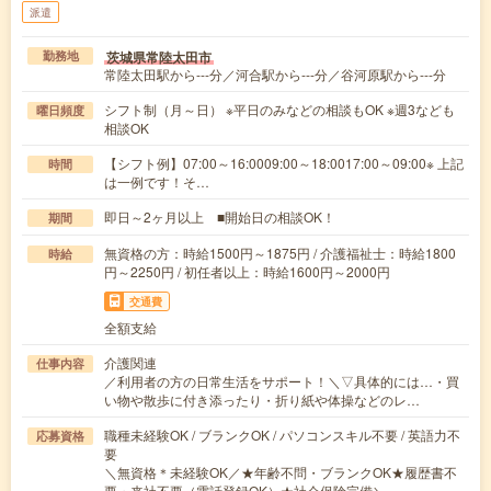
派遣
茨城県常陸太田市
勤務地
常陸太田駅から---分／河合駅から---分／谷河原駅から---分
シフト制（月～日） ※平日のみなどの相談もOK ※週3なども
曜日頻度
相談OK
【シフト例】07:00～16:0009:00～18:0017:00～09:00※ 上記
時間
は一例です！そ…
即日～2ヶ月以上 ■開始日の相談OK！
期間
無資格の方：時給1500円～1875円 / 介護福祉士：時給1800
時給
円～2250円 / 初任者以上：時給1600円～2000円
交通費
全額支給
介護関連
仕事内容
／利用者の方の日常生活をサポート！＼▽具体的には…・買
い物や散歩に付き添ったり・折り紙や体操などのレ…
職種未経験OK / ブランクOK / パソコンスキル不要 / 英語力不
応募資格
要
＼無資格＊未経験OK／★年齢不問・ブランクOK★履歴書不
要・来社不要（電話登録OK）★社会保険完備＼…