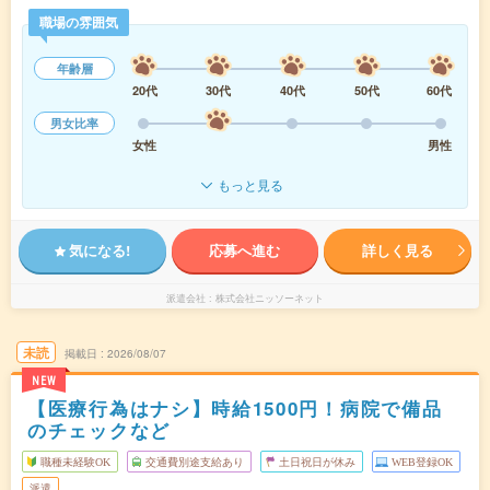
職場の雰囲気
年齢層
20代
30代
40代
50代
60代
男女比率
女性
男性
もっと見る
気になる!
応募へ進む
詳しく見る
派遣会社
株式会社ニッソーネット
未読
掲載日
2026/08/07
NEW
【医療行為はナシ】時給1500円！病院で備品
のチェックなど
職種未経験OK
交通費別途支給あり
土日祝日が休み
WEB登録OK
派遣