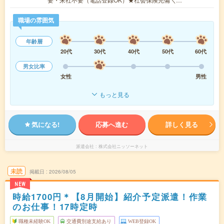
職場の雰囲気
年齢層
20代
30代
40代
50代
60代
男女比率
女性
男性
もっと見る
気になる!
応募へ進む
詳しく見る
派遣会社
株式会社ニッソーネット
未読
掲載日
2026/08/05
NEW
時給1700円＊【8月開始】紹介予定派遣！作業
のお仕事！17時定時
職種未経験OK
交通費別途支給あり
WEB登録OK