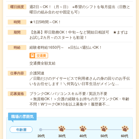
週2日～OK！（月～日） ※希望のシフトを毎月提出（日数と
曜日頻度
曜日の組み合わせや固定も可）
★1日5時間～OK！
時間
【急募】即日勤務OK！中旬～など開始日相談可 ★まずは
期間
お試し2カ月～のスタートも歓迎！
経験者時給1650円～ ※日払い/週払いOK！
時給
交通費
交通費全額支給
介護関連
仕事内容
／日勤だけのデイサービスで利用者さんの身の回りのお手伝
いをお任せします！＼何気ない日常生活がメインな…
ブランクOK / パソコンスキル不要 / 英語力不要
応募資格
＜無資格OK！＞介護の経験をお持ちの方ブランクOK・年齢
不問！WワークOK10名以上募集中！履歴書不…
職場の雰囲気
年齢層
20代
30代
40代
50代
60代