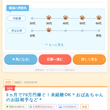
職場の雰囲気
年齢層
20代
30代
40代
50代
60代
男女比率
女性
男性
もっと見る
気になる!
応募へ進む
詳しく見る
派遣会社
ケアスタッフィング株式会社
未読
掲載日
2026/08/08
NEW
3ヵ月で79万円稼ぐ！未経験OK＊おばあちゃん
のお話相手など＊
職種未経験OK
交通費別途支給あり
WEB登録OK
派遣