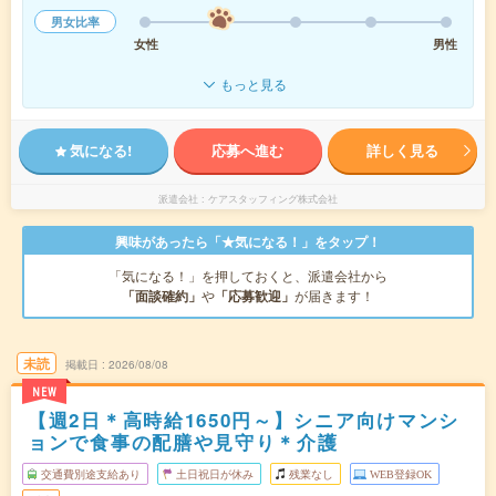
男女比率
女性
男性
もっと見る
気になる!
応募へ進む
詳しく見る
派遣会社
ケアスタッフィング株式会社
興味があったら「★気になる！」をタップ！
「気になる！」を押しておくと、派遣会社から
「面談確約」
や
「応募歓迎」
が届きます！
未読
掲載日
2026/08/08
NEW
【週2日＊高時給1650円～】シニア向けマンシ
ョンで食事の配膳や見守り＊介護
交通費別途支給あり
土日祝日が休み
残業なし
WEB登録OK