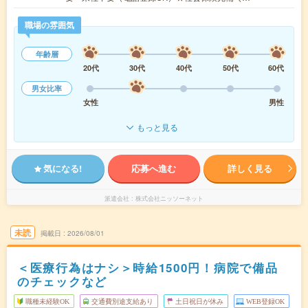
職場の雰囲気
年齢層
20代
30代
40代
50代
60代
男女比率
女性
男性
もっと見る
気になる!
応募へ進む
詳しく見る
派遣会社
株式会社ニッソーネット
未読
掲載日
2026/08/01
＜医療行為はナシ＞時給1500円！病院で備品
のチェックなど
職種未経験OK
交通費別途支給あり
土日祝日が休み
WEB登録OK