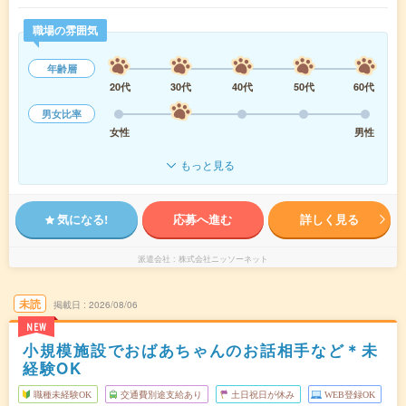
職場の雰囲気
年齢層
20代
30代
40代
50代
60代
男女比率
女性
男性
もっと見る
気になる!
応募へ進む
詳しく見る
派遣会社
株式会社ニッソーネット
未読
掲載日
2026/08/06
NEW
小規模施設でおばあちゃんのお話相手など＊未
経験OK
職種未経験OK
交通費別途支給あり
土日祝日が休み
WEB登録OK