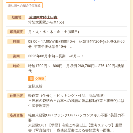
正社員への紹介予定派遣
茨城県常陸太田市
勤務地
常陸太田駅から車15分
月・火・水・木・金・土(週5日)
曜日頻度
08:00～17:00(実働7時間40分 休憩1時間20分)※お昼休憩60
時間
分+午前午後休憩各10分 …
2026年08月中旬～長期 ※8月～！
期間
時給1700円～1800円 月収例 260,780円～276,120円+残業
時給
代
交通費
全額支給
軽作業（仕分け・ピッキング・検品、商品管理）
仕事内容
＊砕石の袋詰め＊台車への袋詰め製品移動作業＊将来的には
生産管理業務
職種未経験OK / ブランクOK / パソコンスキル不要 / 英語力不
応募資格
要
未経験OK！【学歴】高校ご卒業以上【選考ステップ】履歴
書（写真貼付）・職務経歴書による書類選考→面接…