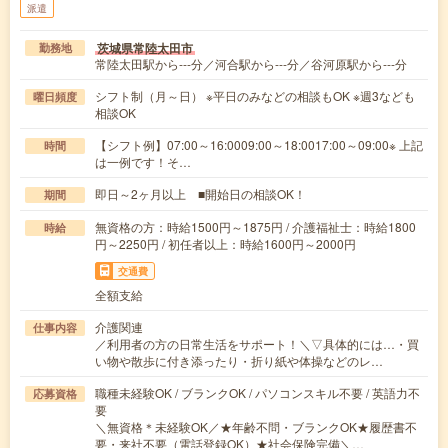
派遣
茨城県常陸太田市
勤務地
常陸太田駅から---分／河合駅から---分／谷河原駅から---分
シフト制（月～日） ※平日のみなどの相談もOK ※週3なども
曜日頻度
相談OK
【シフト例】07:00～16:0009:00～18:0017:00～09:00※ 上記
時間
は一例です！そ…
即日～2ヶ月以上 ■開始日の相談OK！
期間
無資格の方：時給1500円～1875円 / 介護福祉士：時給1800
時給
円～2250円 / 初任者以上：時給1600円～2000円
交通費
全額支給
介護関連
仕事内容
／利用者の方の日常生活をサポート！＼▽具体的には…・買
い物や散歩に付き添ったり・折り紙や体操などのレ…
職種未経験OK / ブランクOK / パソコンスキル不要 / 英語力不
応募資格
要
＼無資格＊未経験OK／★年齢不問・ブランクOK★履歴書不
要・来社不要（電話登録OK）★社会保険完備＼…