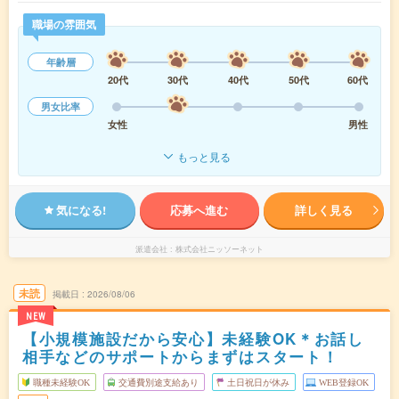
職場の雰囲気
年齢層
20代
30代
40代
50代
60代
男女比率
女性
男性
もっと見る
気になる!
応募へ進む
詳しく見る
派遣会社
株式会社ニッソーネット
未読
掲載日
2026/08/06
NEW
【小規模施設だから安心】未経験OK＊お話し
相手などのサポートからまずはスタート！
職種未経験OK
交通費別途支給あり
土日祝日が休み
WEB登録OK