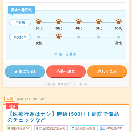
職場の雰囲気
年齢層
20代
30代
40代
50代
60代
男女比率
女性
男性
もっと見る
気になる!
応募へ進む
詳しく見る
派遣会社
株式会社ニッソーネット
未読
掲載日
2026/08/07
NEW
【医療行為はナシ】時給1500円！病院で備品
のチェックなど
職種未経験OK
交通費別途支給あり
土日祝日が休み
WEB登録OK