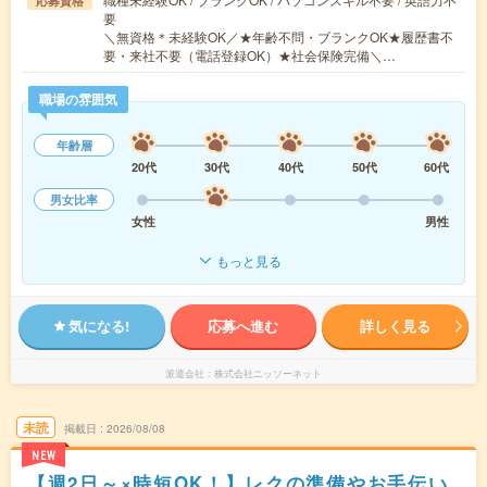
応募資格
要
＼無資格＊未経験OK／★年齢不問・ブランクOK★履歴書不
要・来社不要（電話登録OK）★社会保険完備＼…
職場の雰囲気
年齢層
20代
30代
40代
50代
60代
男女比率
女性
男性
もっと見る
気になる!
応募へ進む
詳しく見る
派遣会社
株式会社ニッソーネット
未読
掲載日
2026/08/08
NEW
【週2日～×時短OK！】レクの準備やお手伝い