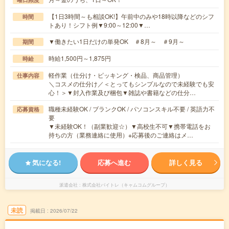
【1日3時間～も相談OK!】午前中のみや18時以降などのシフ
時間
トあり！シフト例▼9:00～12:00▼…
▼働きたい1日だけの単発OK ＃8月～ ＃9月～
期間
時給1,500円～1,875円
時給
軽作業（仕分け・ピッキング・検品、商品管理）
仕事内容
＼コスメの仕分け／＜とってもシンプルなので未経験でも安
心！＞▼封入作業及び梱包▼雑誌や書籍などの仕分…
職種未経験OK / ブランクOK / パソコンスキル不要 / 英語力不
応募資格
要
▼未経験OK！（副業歓迎☆）▼高校生不可▼携帯電話をお
持ちの方（業務連絡に使用）※応募後のご連絡はメ…
気になる!
応募へ進む
詳しく見る
派遣会社
株式会社バイトレ（キャムコムグループ）
未読
掲載日
2026/07/22