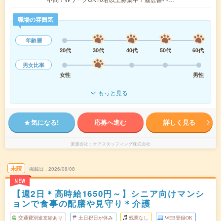
職場の雰囲気
年齢層
20代
30代
40代
50代
60代
男女比率
女性
男性
もっと見る
気になる!
応募へ進む
詳しく見る
派遣会社
ケアスタッフィング株式会社
未読
掲載日
2026/08/08
NEW
【週2日＊高時給1650円～】シニア向けマンシ
ョンで食事の配膳や見守り＊介護
交通費別途支給あり
土日祝日が休み
残業なし
WEB登録OK