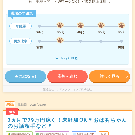
齢、学歴不問！・WワークOK！・10名以上採用…
職場の雰囲気
年齢層
20代
30代
40代
50代
60代
男女比率
女性
男性
もっと見る
気になる!
応募へ進む
詳しく見る
派遣会社
ケアスタッフィング株式会社
未読
掲載日
2026/08/08
NEW
3ヵ月で79万円稼ぐ！未経験OK＊おばあちゃん
のお話相手など＊
職種未経験OK
交通費別途支給あり
WEB登録OK
派遣