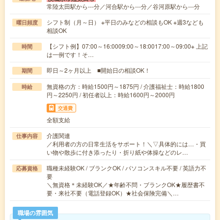
常陸太田駅から---分／河合駅から---分／谷河原駅から---分
シフト制（月～日） ※平日のみなどの相談もOK ※週3なども
曜日頻度
相談OK
【シフト例】07:00～16:0009:00～18:0017:00～09:00※ 上記
時間
は一例です！そ…
即日～2ヶ月以上 ■開始日の相談OK！
期間
無資格の方：時給1500円～1875円 / 介護福祉士：時給1800
時給
円～2250円 / 初任者以上：時給1600円～2000円
交通費
全額支給
介護関連
仕事内容
／利用者の方の日常生活をサポート！＼▽具体的には…・買
い物や散歩に付き添ったり・折り紙や体操などのレ…
職種未経験OK / ブランクOK / パソコンスキル不要 / 英語力不
応募資格
要
＼無資格＊未経験OK／★年齢不問・ブランクOK★履歴書不
要・来社不要（電話登録OK）★社会保険完備＼…
職場の雰囲気