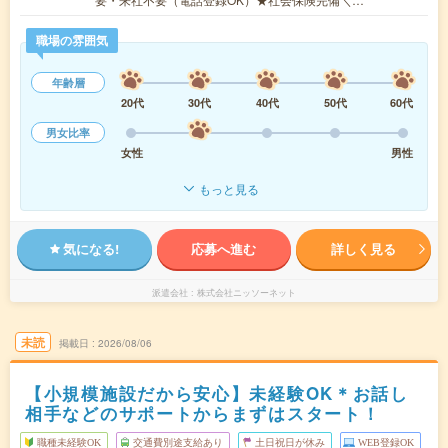
職場の雰囲気
年齢層
20代
30代
40代
50代
60代
男女比率
女性
男性
もっと見る
気になる!
応募へ進む
詳しく見る
派遣会社
株式会社ニッソーネット
未読
掲載日
2026/08/06
【小規模施設だから安心】未経験OK＊お話し
相手などのサポートからまずはスタート！
職種未経験OK
交通費別途支給あり
土日祝日が休み
WEB登録OK