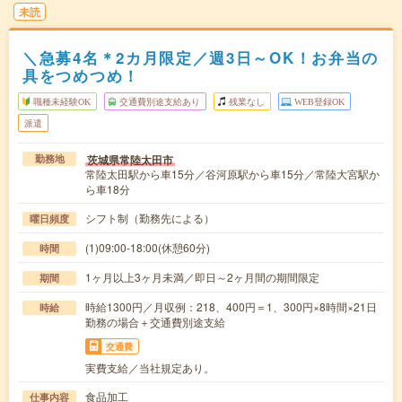
未読
＼急募4名＊2カ月限定／週3日～OK！お弁当の
具をつめつめ！
職種未経験OK
交通費別途支給あり
残業なし
WEB登録OK
派遣
茨城県常陸太田市
勤務地
常陸太田駅から車15分／谷河原駅から車15分／常陸大宮駅か
ら車18分
シフト制（勤務先による）
曜日頻度
(1)09:00-18:00(休憩60分)
時間
1ヶ月以上3ヶ月未満／即日～2ヶ月間の期間限定
期間
時給1300円／月収例：218、400円＝1、300円×8時間×21日
時給
勤務の場合＋交通費別途支給
交通費
実費支給／当社規定あり。
食品加工
仕事内容