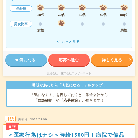
年齢層
20代
30代
40代
50代
60代
男女比率
女性
男性
もっと見る
気になる!
応募へ進む
詳しく見る
派遣会社
株式会社ニッソーネット
興味があったら「★気になる！」をタップ！
「気になる！」を押しておくと、派遣会社から
「面談確約」
や
「応募歓迎」
が届きます！
未読
掲載日
2026/08/09
NEW
＜医療行為はナシ＞時給1500円！病院で備品