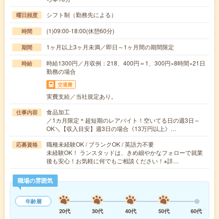
シフト制（勤務先による）
曜日頻度
(1)09:00-18:00(休憩60分)
時間
1ヶ月以上3ヶ月未満／即日～1ヶ月間の期間限定
期間
時給1300円／月収例：218、400円＝1、300円×8時間×21日
時給
勤務の場合
交通費
実費支給／当社規定あり。
食品加工
仕事内容
／1カ月限定＊超短期のレアバイト！空いてる日の週3日～
OK＼【収入目安】週3日の場合《13万円以上》…
職種未経験OK / ブランクOK / 英語力不要
応募資格
未経験OK！ ランスタッドは、きめ細やかなフォローで就業
後も安心！お気軽に何でもご相談ください！※詳…
職場の雰囲気
年齢層
20代
30代
40代
50代
60代