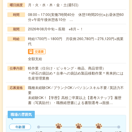
月・火・水・木・金・土(週5日)
曜日頻度
08:00～17:00(実働7時間40分 休憩1時間20分)※お昼休憩60
時間
分+午前午後休憩各10分 …
2026年08月中旬～長期 ※8月～！
期間
時給1700円～1800円 月収例 260,780円～276,120円+残業
時給
代
交通費
全額支給
軽作業（仕分け・ピッキング・検品、商品管理）
仕事内容
＊砕石の袋詰め＊台車への袋詰め製品移動作業＊将来的には
生産管理業務
職種未経験OK / ブランクOK / パソコンスキル不要 / 英語力不
応募資格
要
未経験OK！【学歴】高校ご卒業以上【選考ステップ】履歴
書（写真貼付）・職務経歴書による書類選考→面接…
職場の雰囲気
年齢層