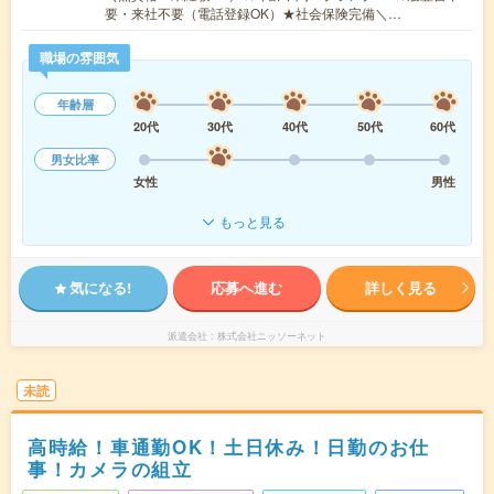
要・来社不要（電話登録OK）★社会保険完備＼…
職場の雰囲気
年齢層
20代
30代
40代
50代
60代
男女比率
女性
男性
もっと見る
気になる!
応募へ進む
詳しく見る
派遣会社
株式会社ニッソーネット
未読
高時給！車通勤OK！土日休み！日勤のお仕
事！カメラの組立