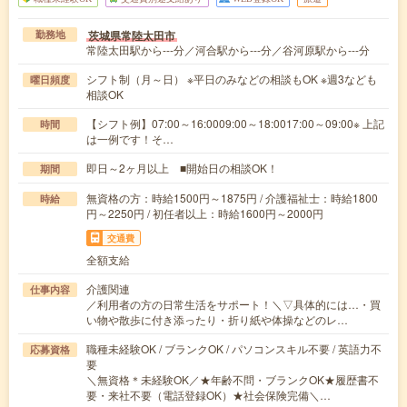
茨城県常陸太田市
勤務地
常陸太田駅から---分／河合駅から---分／谷河原駅から---分
シフト制（月～日） ※平日のみなどの相談もOK ※週3なども
曜日頻度
相談OK
【シフト例】07:00～16:0009:00～18:0017:00～09:00※ 上記
時間
は一例です！そ…
即日～2ヶ月以上 ■開始日の相談OK！
期間
無資格の方：時給1500円～1875円 / 介護福祉士：時給1800
時給
円～2250円 / 初任者以上：時給1600円～2000円
交通費
全額支給
介護関連
仕事内容
／利用者の方の日常生活をサポート！＼▽具体的には…・買
い物や散歩に付き添ったり・折り紙や体操などのレ…
職種未経験OK / ブランクOK / パソコンスキル不要 / 英語力不
応募資格
要
＼無資格＊未経験OK／★年齢不問・ブランクOK★履歴書不
要・来社不要（電話登録OK）★社会保険完備＼…