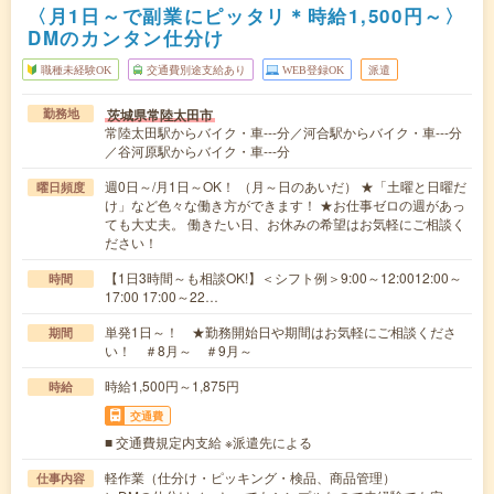
〈月1日～で副業にピッタリ＊時給1,500円～〉
DMのカンタン仕分け
職種未経験OK
交通費別途支給あり
WEB登録OK
派遣
茨城県常陸太田市
勤務地
常陸太田駅からバイク・車---分／河合駅からバイク・車---分
／谷河原駅からバイク・車---分
週0日～/月1日～OK！ （月～日のあいだ） ★「土曜と日曜だ
曜日頻度
け」など色々な働き方ができます！ ★お仕事ゼロの週があっ
ても大丈夫。 働きたい日、お休みの希望はお気軽にご相談く
ださい！
【1日3時間～も相談OK!】＜シフト例＞9:00～12:0012:00～
時間
17:00 17:00～22…
単発1日～！ ★勤務開始日や期間はお気軽にご相談くださ
期間
い！ ＃8月～ ＃9月～
時給1,500円～1,875円
時給
交通費
■ 交通費規定内支給 ※派遣先による
軽作業（仕分け・ピッキング・検品、商品管理）
仕事内容