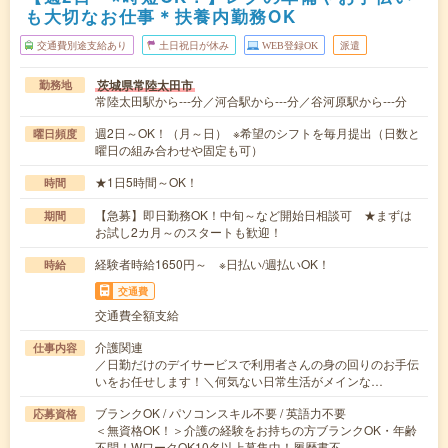
も大切なお仕事＊扶養内勤務OK
交通費別途支給あり
土日祝日が休み
WEB登録OK
派遣
茨城県常陸太田市
勤務地
常陸太田駅から---分／河合駅から---分／谷河原駅から---分
週2日～OK！（月～日） ※希望のシフトを毎月提出（日数と
曜日頻度
曜日の組み合わせや固定も可）
★1日5時間～OK！
時間
【急募】即日勤務OK！中旬～など開始日相談可 ★まずは
期間
お試し2カ月～のスタートも歓迎！
経験者時給1650円～ ※日払い/週払いOK！
時給
交通費
交通費全額支給
介護関連
仕事内容
／日勤だけのデイサービスで利用者さんの身の回りのお手伝
いをお任せします！＼何気ない日常生活がメインな…
ブランクOK / パソコンスキル不要 / 英語力不要
応募資格
＜無資格OK！＞介護の経験をお持ちの方ブランクOK・年齢
不問！WワークOK10名以上募集中！履歴書不…