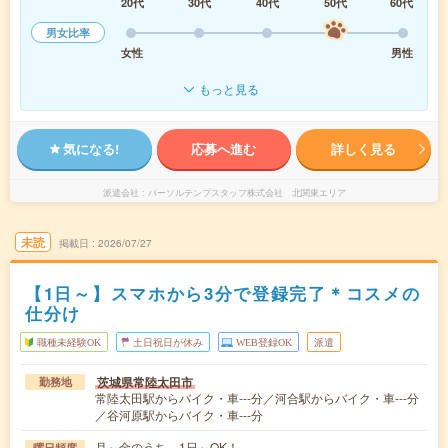
20代
30代
40代
50代
60代
男女比率
女性
男性
もっと見る
気になる!
応募へ進む
詳しく見る
派遣会社
パーソルテンプスタッフ株式会社 北関東エリア
未読
掲載日
2026/07/27
【1日～】スマホから3分で登録完了＊コスメの
仕分け
職種未経験OK
土日祝日が休み
WEB登録OK
派遣
茨城県常陸太田市
勤務地
常陸太田駅からバイク・車---分／河合駅からバイク・車---分
／谷河原駅からバイク・車---分
月～金のうち、1日～OK！
曜日頻度