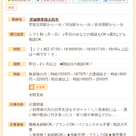
派遣
茨城県常陸太田市
勤務地
常陸太田駅から---分／河合駅から---分／谷河原駅から---分
シフト制（月～日） ※平日のみなどの相談もOK ※週3なども
曜日頻度
相談OK
【シフト例】07:00～16:0009:00～18:0017:00～09:00※ 上記
時間
は一例です！そ…
即日～2ヶ月以上 ■開始日の相談OK！
期間
無資格の方：時給1500円～1875円 / 介護福祉士：時給1800
時給
円～2250円 / 初任者以上：時給1600円～2000円
交通費
全額支給
介護関連
仕事内容
／利用者の方の日常生活をサポート！＼▽具体的には…・買
い物や散歩に付き添ったり・折り紙や体操などのレ…
職種未経験OK / ブランクOK / パソコンスキル不要 / 英語力不
応募資格
要
＼無資格＊未経験OK／★年齢不問・ブランクOK★履歴書不