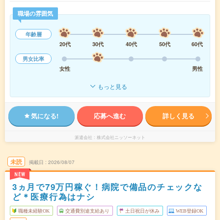
職場の雰囲気
年齢層
20代
30代
40代
50代
60代
男女比率
女性
男性
もっと見る
気になる!
応募へ進む
詳しく見る
派遣会社
株式会社ニッソーネット
未読
掲載日
2026/08/07
NEW
3ヵ月で79万円稼ぐ！病院で備品のチェックな
ど＊医療行為はナシ
職種未経験OK
交通費別途支給あり
土日祝日が休み
WEB登録OK