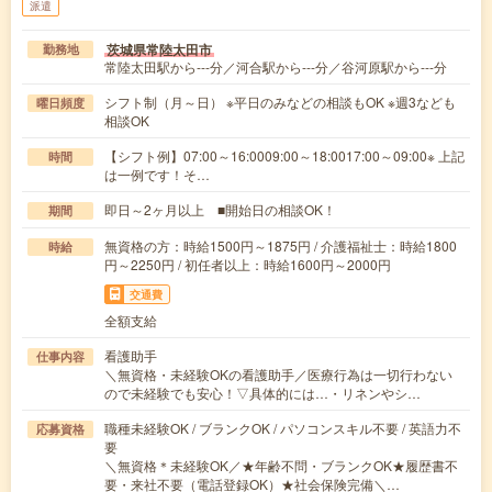
派遣
茨城県常陸太田市
勤務地
常陸太田駅から---分／河合駅から---分／谷河原駅から---分
シフト制（月～日） ※平日のみなどの相談もOK ※週3なども
曜日頻度
相談OK
【シフト例】07:00～16:0009:00～18:0017:00～09:00※ 上記
時間
は一例です！そ…
即日～2ヶ月以上 ■開始日の相談OK！
期間
無資格の方：時給1500円～1875円 / 介護福祉士：時給1800
時給
円～2250円 / 初任者以上：時給1600円～2000円
交通費
全額支給
看護助手
仕事内容
＼無資格・未経験OKの看護助手／医療行為は一切行わない
ので未経験でも安心！▽具体的には…・リネンやシ…
職種未経験OK / ブランクOK / パソコンスキル不要 / 英語力不
応募資格
要
＼無資格＊未経験OK／★年齢不問・ブランクOK★履歴書不
要・来社不要（電話登録OK）★社会保険完備＼…