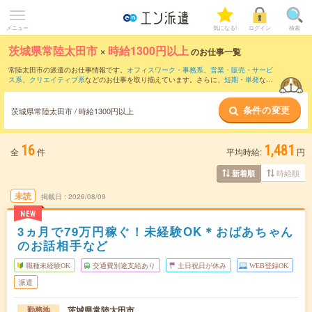
メニュー
気になる!
ログイン
検索
茨城県常陸太田市
×
時給1300円以上
のお仕事一覧
常陸太田市の派遣のお仕事情報です。
オフィスワーク・事務系
、
営業・販売・サービ
ス系
、
クリエイティブ系
などのお仕事を取り揃えています。さらに、
短期
・
単発
など
の期間や、
職種未経験OK
などのこだわり条件で絞り込んでいただけます。
条件の変更
茨城県常陸太田市 / 時給1300円以上
16
1,481
全
件
平均時給:
円
時給順
新着順
未読
掲載日
2026/08/09
NEW
3ヵ月で79万円稼ぐ！未経験OK＊おばあちゃん
のお話相手など
職種未経験OK
交通費別途支給あり
土日祝日が休み
WEB登録OK
派遣
茨城県常陸太田市
勤務地