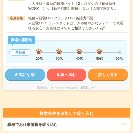
／大注目＊最新の短期バイト！2カ月ダケの《超好条件
WORK！》＼【勤務期間】即日～２カ月の期間限定サ…
職種未経験OK / ブランクOK / 英語力不要
応募資格
未経験OK！ ランスタッドは、きめ細やかなフォローで就業
後も安心！お気軽に何でもご相談ください！※詳…
職場の雰囲気
年齢層
20代
30代
40代
50代
60代
気になる!
応募へ進む
詳しく見る
派遣会社
ランスタッド株式会社 北関東エリア
検索条件を追加して絞り込む
職種
でお仕事情報を絞り込む