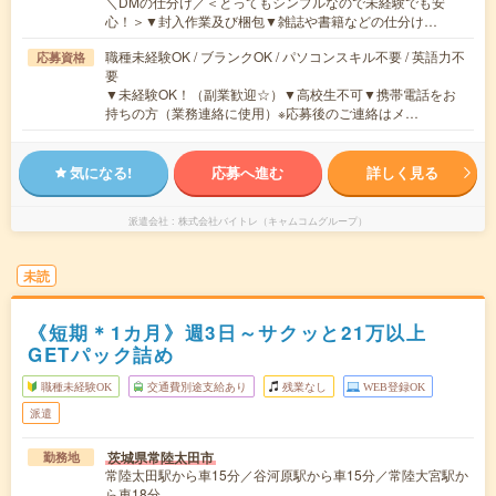
＼DMの仕分け／＜とってもシンプルなので未経験でも安
心！＞▼封入作業及び梱包▼雑誌や書籍などの仕分け…
職種未経験OK / ブランクOK / パソコンスキル不要 / 英語力不
応募資格
要
▼未経験OK！（副業歓迎☆）▼高校生不可▼携帯電話をお
持ちの方（業務連絡に使用）※応募後のご連絡はメ…
気になる!
応募へ進む
詳しく見る
派遣会社
株式会社バイトレ（キャムコムグループ）
未読
《短期＊1カ月》週3日～サクッと21万以上
GETパック詰め
職種未経験OK
交通費別途支給あり
残業なし
WEB登録OK
派遣
茨城県常陸太田市
勤務地
常陸太田駅から車15分／谷河原駅から車15分／常陸大宮駅か
ら車18分