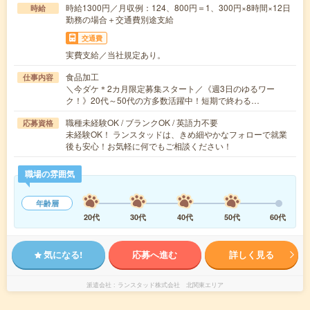
時給1300円／月収例：124、800円＝1、300円×8時間×12日
時給
勤務の場合＋交通費別途支給
交通費
実費支給／当社規定あり。
食品加工
仕事内容
＼今ダケ＊2カ月限定募集スタート／《週3日のゆるワー
ク！》20代～50代の方多数活躍中！短期で終わる…
職種未経験OK / ブランクOK / 英語力不要
応募資格
未経験OK！ ランスタッドは、きめ細やかなフォローで就業
後も安心！お気軽に何でもご相談ください！
職場の雰囲気
年齢層
20代
30代
40代
50代
60代
気になる!
応募へ進む
詳しく見る
派遣会社
ランスタッド株式会社 北関東エリア