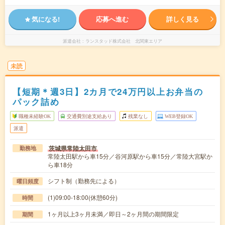
気になる!
応募へ進む
詳しく見る
派遣会社
ランスタッド株式会社 北関東エリア
未読
【短期＊週3日】2カ月で24万円以上お弁当の
パック詰め
職種未経験OK
交通費別途支給あり
残業なし
WEB登録OK
派遣
茨城県常陸太田市
勤務地
常陸太田駅から車15分／谷河原駅から車15分／常陸大宮駅か
ら車18分
シフト制（勤務先による）
曜日頻度
(1)09:00-18:00(休憩60分)
時間
1ヶ月以上3ヶ月未満／即日～2ヶ月間の期間限定
期間