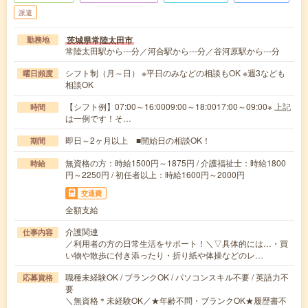
派遣
茨城県常陸太田市
勤務地
常陸太田駅から---分／河合駅から---分／谷河原駅から---分
シフト制（月～日） ※平日のみなどの相談もOK ※週3なども
曜日頻度
相談OK
【シフト例】07:00～16:0009:00～18:0017:00～09:00※ 上記
時間
は一例です！そ…
即日～2ヶ月以上 ■開始日の相談OK！
期間
無資格の方：時給1500円～1875円 / 介護福祉士：時給1800
時給
円～2250円 / 初任者以上：時給1600円～2000円
交通費
全額支給
介護関連
仕事内容
／利用者の方の日常生活をサポート！＼▽具体的には…・買
い物や散歩に付き添ったり・折り紙や体操などのレ…
職種未経験OK / ブランクOK / パソコンスキル不要 / 英語力不
応募資格
要
＼無資格＊未経験OK／★年齢不問・ブランクOK★履歴書不