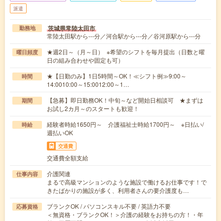
派遣
茨城県常陸太田市
勤務地
常陸太田駅から---分／河合駅から---分／谷河原駅から---分
★週2日～（月～日） ※希望のシフトを毎月提出（日数と曜
曜日頻度
日の組み合わせや固定も可）
★【日勤のみ】1日5時間～OK！≪シフト例≫9:00～
時間
14:0010:00～15:0012:00～1…
【急募】即日勤務OK！中旬～など開始日相談可 ★まずは
期間
お試し2カ月～のスタートも歓迎！
経験者時給1650円～ 介護福祉士時給1700円～ ※日払い/
時給
週払いOK
交通費
交通費全額支給
介護関連
仕事内容
まるで高級マンションのような施設で働けるお仕事です！で
きたばかりの施設が多く、利用者さんの要介護度も…
ブランクOK / パソコンスキル不要 / 英語力不要
応募資格
＜無資格・ブランクOK！＞介護の経験をお持ちの方！・年