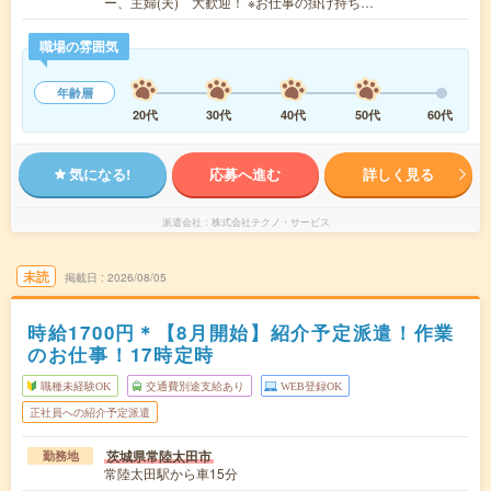
ー、主婦(夫) 大歓迎！ ※お仕事の掛け持ち…
職場の雰囲気
年齢層
20代
30代
40代
50代
60代
気になる!
応募へ進む
詳しく見る
派遣会社
株式会社テクノ・サービス
未読
掲載日
2026/08/05
時給1700円＊【8月開始】紹介予定派遣！作業
のお仕事！17時定時
職種未経験OK
交通費別途支給あり
WEB登録OK
正社員への紹介予定派遣
茨城県常陸太田市
勤務地
常陸太田駅から車15分