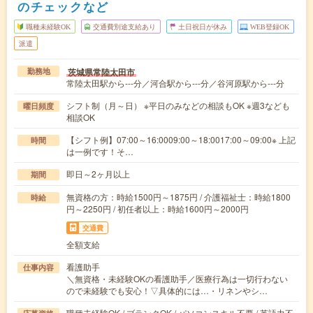
のチェックなど
職種未経験OK
交通費別途支給あり
土日祝日が休み
WEB登録OK
派遣
茨城県常陸太田市
勤務地
常陸太田駅から---分／河合駅から---分／谷河原駅から---分
シフト制（月～日） ※平日のみなどの相談もOK ※週3なども
曜日頻度
相談OK
【シフト例】07:00～16:0009:00～18:0017:00～09:00※ 上記
時間
は一例です！そ…
即日～2ヶ月以上
期間
無資格の方：時給1500円～1875円 / 介護福祉士：時給1800
時給
円～2250円 / 初任者以上：時給1600円～2000円
交通費
全額支給
看護助手
仕事内容
＼無資格・未経験OKの看護助手／医療行為は一切行わない
ので未経験でも安心！▽具体的には…・リネンやシ…
職種未経験OK / ブランクOK / パソコンスキル不要 / 英語力不