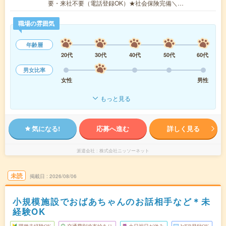
要・来社不要（電話登録OK）★社会保険完備＼…
職場の雰囲気
年齢層
20代
30代
40代
50代
60代
男女比率
女性
男性
もっと見る
気になる!
応募へ進む
詳しく見る
派遣会社
株式会社ニッソーネット
未読
掲載日
2026/08/06
小規模施設でおばあちゃんのお話相手など＊未
経験OK
職種未経験OK
交通費別途支給あり
土日祝日が休み
WEB登録OK