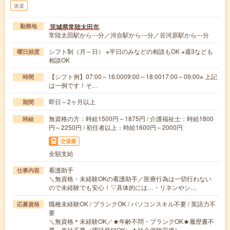
派遣
茨城県常陸太田市
勤務地
常陸太田駅から---分／河合駅から---分／谷河原駅から---分
シフト制（月～日） ※平日のみなどの相談もOK ※週3なども
曜日頻度
相談OK
【シフト例】07:00～16:0009:00～18:0017:00～09:00※ 上記
時間
は一例です！そ…
即日～2ヶ月以上
期間
無資格の方：時給1500円～1875円 / 介護福祉士：時給1800
時給
円～2250円 / 初任者以上：時給1600円～2000円
交通費
全額支給
看護助手
仕事内容
＼無資格・未経験OKの看護助手／医療行為は一切行わない
ので未経験でも安心！▽具体的には…・リネンやシ…
職種未経験OK / ブランクOK / パソコンスキル不要 / 英語力不
応募資格
要
＼無資格＊未経験OK／★年齢不問・ブランクOK★履歴書不
要・来社不要（電話登録OK）★社会保険完備＼…