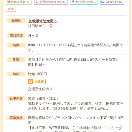
職種未経験OK
交通費別途支給あり
土日祝日が休み
WEB登録OK
派遣
茨城県常陸太田市
勤務地
袋田駅から---分
月～金
曜日頻度
8:00～17:109:00～15:00※表記のうち実働5時間から8時間で
時間
す。
長期【ご応募から1週間以内(最短2日目)のスピード就業が可
期間
能】即日～
時給1300円
時給
交通費
交通費支給有り
製造（組立・加工）
仕事内容
電動ドライバー使用してのカメラの組立、検査、梱包作業を
お願いします。(派遣)長期勤務可能。基本土日祝…
職種未経験OK / ブランクOK / パソコンスキル不要 / 英語力不
応募資格
要
【来社不要、WEB登録OK！】〇未経験大歓迎！〇フリータ