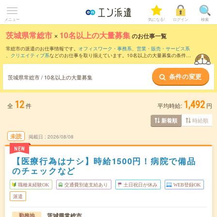
メニュー
気になる!
ログイン
検索
茨城県常総市
×
10名以上の大量募集
のお仕事一覧
常総市の派遣のお仕事情報です。
オフィスワーク・事務系
、
営業・販売・サービス系
、
クリエイティブ系
などのお仕事を取り揃えています。10名以上の大量募集の条件の
他に、
交通費別途支給あり
、
職種未経験OK
、
友だちと一緒の応募OK
などのこだわり
条件も取り揃えています。
条件の変更
茨城県常総市 / 10名以上の大量募集
12
1,492
全
件
平均時給:
円
時給順
新着順
未読
掲載日
2026/08/08
NEW
【医療行為はナシ】時給1500円！病院で備品
のチェックなど
職種未経験OK
交通費別途支給あり
土日祝日が休み
WEB登録OK
派遣
茨城県常総市
勤務地