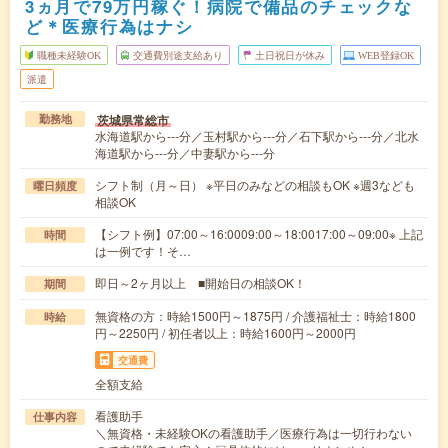
3ヵ月で79万円稼ぐ！病院で備品のチェックな
ど＊医療行為はナシ
職種未経験OK
交通費別途支給あり
土日祝日が休み
WEB登録OK
派遣
茨城県常総市
勤務地
水海道駅から---分／玉村駅から---分／石下駅から---分／北水
海道駅から---分／中妻駅から---分
シフト制（月～日） ※平日のみなどの相談もOK ※週3なども
曜日頻度
相談OK
【シフト例】07:00～16:0009:00～18:0017:00～09:00※ 上記
時間
は一例です！そ…
即日～2ヶ月以上 ■開始日の相談OK！
期間
無資格の方：時給1500円～1875円 / 介護福祉士：時給1800
時給
円～2250円 / 初任者以上：時給1600円～2000円
交通費
全額支給
看護助手
仕事内容
＼無資格・未経験OKの看護助手／医療行為は一切行わない