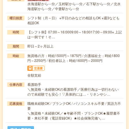
水海道駅から---分／玉村駅から---分／石下駅から---分／北水
海道駅から---分／中妻駅から---分
シフト制（月～日） ※平日のみなどの相談もOK ※週3なども
曜日頻度
相談OK
【シフト例】07:00～16:0009:00～18:0017:00～09:00※ 上記
時間
は一例です！そ…
即日～2ヶ月以上
期間
無資格の方：時給1500円～1875円 / 介護福祉士：時給1800
時給
円～2250円 / 初任者以上：時給1600円～2000円
交通費
全額支給
看護助手
仕事内容
＼無資格・未経験OKの看護助手／医療行為は一切行わない
ので未経験でも安心！▽具体的には…・リネンやシ…
職種未経験OK / ブランクOK / パソコンスキル不要 / 英語力不
応募資格
要
＼無資格＊未経験OK／★年齢不問・ブランクOK★履歴書不
要・来社不要（電話登録OK）★社会保険完備＼…