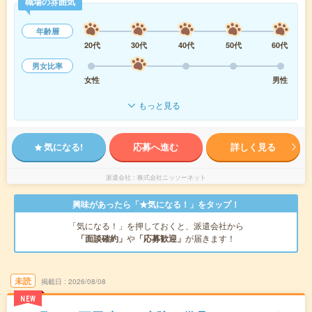
職場の雰囲気
年齢層
20代
30代
40代
50代
60代
男女比率
女性
男性
もっと見る
気になる!
応募へ進む
詳しく見る
派遣会社
株式会社ニッソーネット
興味があったら「★気になる！」をタップ！
「気になる！」を押しておくと、派遣会社から
「面談確約」
や
「応募歓迎」
が届きます！
未読
掲載日
2026/08/08
NEW