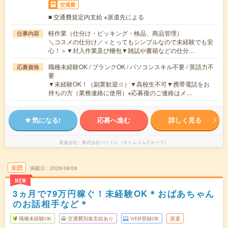
交通費
■ 交通費規定内支給 ※派遣先による
軽作業（仕分け・ピッキング・検品、商品管理）
仕事内容
＼コスメの仕分け／＜とってもシンプルなので未経験でも安
心！＞▼封入作業及び梱包▼雑誌や書籍などの仕分…
職種未経験OK / ブランクOK / パソコンスキル不要 / 英語力不
応募資格
要
▼未経験OK！（副業歓迎☆）▼高校生不可▼携帯電話をお
持ちの方（業務連絡に使用）※応募後のご連絡はメ…
気になる!
応募へ進む
詳しく見る
派遣会社
株式会社バイトレ（キャムコムグループ）
未読
掲載日
2026/08/06
NEW
3ヵ月で79万円稼ぐ！未経験OK＊おばあちゃん
のお話相手など＊
職種未経験OK
交通費別途支給あり
WEB登録OK
派遣