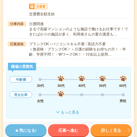
交通費
交通費全額支給
介護関連
仕事内容
まるで高級マンションのような施設で働けるお仕事です！で
きたばかりの施設が多く、利用者さんの要介護度も…
ブランクOK / パソコンスキル不要 / 英語力不要
応募資格
＜無資格・ブランクOK！＞介護の経験をお持ちの方！・年
齢、学歴不問！・WワークOK！・10名以上採用…
職場の雰囲気
年齢層
20代
30代
40代
50代
60代
男女比率
女性
男性
もっと見る
気になる!
応募へ進む
詳しく見る