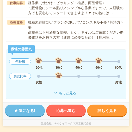
軽作業（仕分け・ピッキング・検品、商品管理）
仕事内容
＼販促物にシール貼り／シンプルな作業ですので、未経験の
方でも安心してスタートできますよ！▼その他には…
職種未経験OK / ブランクOK / パソコンスキル不要 / 英語力不
応募資格
要
高校生は不可過度な染髪、ヒゲ、ネイルはご遠慮ください携
帯電話をお持ちの方（連絡に必要なため）【雇用契…
職場の雰囲気
年齢層
20代
30代
40代
50代
60代
男女比率
女性
男性
もっと見る
気になる!
応募へ進む
詳しく見る
派遣会社
テイケイワークス東京株式会社