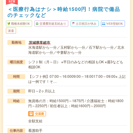
NEW
＜医療行為はナシ＞時給1500円！病院で備品
のチェックなど
職種未経験OK
交通費別途支給あり
土日祝日が休み
WEB登録OK
派遣
茨城県常総市
勤務地
水海道駅から---分／玉村駅から---分／石下駅から---分／北水
海道駅から---分／中妻駅から---分
シフト制（月～日） ※平日のみなどの相談もOK ※週3なども
曜日頻度
相談OK
【シフト例】07:00～16:0009:00～18:0017:00～09:00※ 上記
時間
は一例です！そ…
即日～2ヶ月以上
期間
無資格の方：時給1500円～1875円 / 介護福祉士：時給1800
時給
円～2250円 / 初任者以上：時給1600円～2000円
交通費
全額支給
看護助手
仕事内容