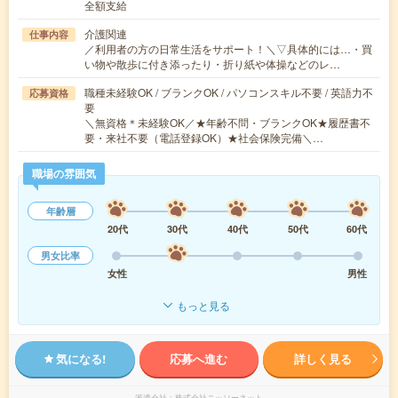
全額支給
介護関連
仕事内容
／利用者の方の日常生活をサポート！＼▽具体的には…・買
い物や散歩に付き添ったり・折り紙や体操などのレ…
職種未経験OK / ブランクOK / パソコンスキル不要 / 英語力不
応募資格
要
＼無資格＊未経験OK／★年齢不問・ブランクOK★履歴書不
要・来社不要（電話登録OK）★社会保険完備＼…
職場の雰囲気
年齢層
20代
30代
40代
50代
60代
男女比率
女性
男性
もっと見る
気になる!
応募へ進む
詳しく見る
派遣会社
株式会社ニッソーネット