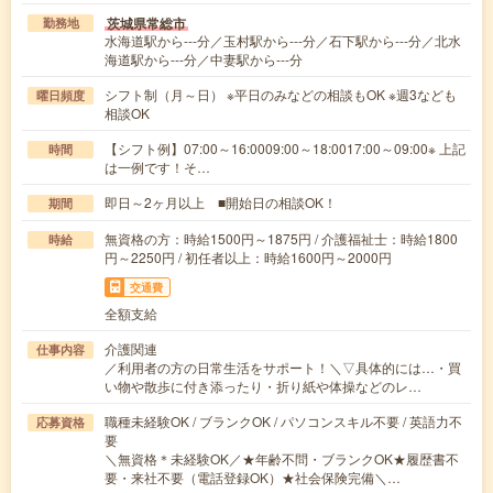
茨城県常総市
勤務地
水海道駅から---分／玉村駅から---分／石下駅から---分／北水
海道駅から---分／中妻駅から---分
シフト制（月～日） ※平日のみなどの相談もOK ※週3なども
曜日頻度
相談OK
【シフト例】07:00～16:0009:00～18:0017:00～09:00※ 上記
時間
は一例です！そ…
即日～2ヶ月以上 ■開始日の相談OK！
期間
無資格の方：時給1500円～1875円 / 介護福祉士：時給1800
時給
円～2250円 / 初任者以上：時給1600円～2000円
交通費
全額支給
介護関連
仕事内容
／利用者の方の日常生活をサポート！＼▽具体的には…・買
い物や散歩に付き添ったり・折り紙や体操などのレ…
職種未経験OK / ブランクOK / パソコンスキル不要 / 英語力不
応募資格
要
＼無資格＊未経験OK／★年齢不問・ブランクOK★履歴書不
要・来社不要（電話登録OK）★社会保険完備＼…