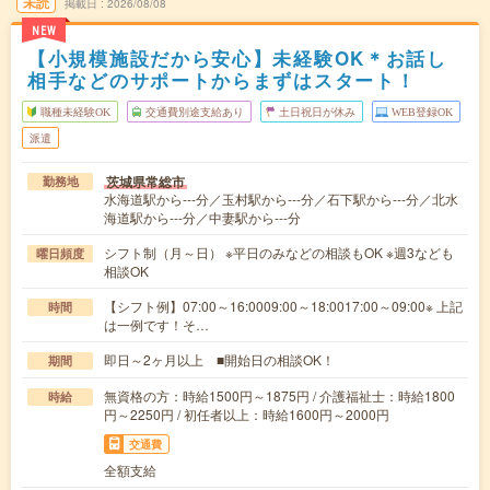
未読
掲載日
2026/08/08
NEW
【小規模施設だから安心】未経験OK＊お話し
相手などのサポートからまずはスタート！
職種未経験OK
交通費別途支給あり
土日祝日が休み
WEB登録OK
派遣
茨城県常総市
勤務地
水海道駅から---分／玉村駅から---分／石下駅から---分／北水
海道駅から---分／中妻駅から---分
シフト制（月～日） ※平日のみなどの相談もOK ※週3なども
曜日頻度
相談OK
【シフト例】07:00～16:0009:00～18:0017:00～09:00※ 上記
時間
は一例です！そ…
即日～2ヶ月以上 ■開始日の相談OK！
期間
無資格の方：時給1500円～1875円 / 介護福祉士：時給1800
時給
円～2250円 / 初任者以上：時給1600円～2000円
交通費
全額支給