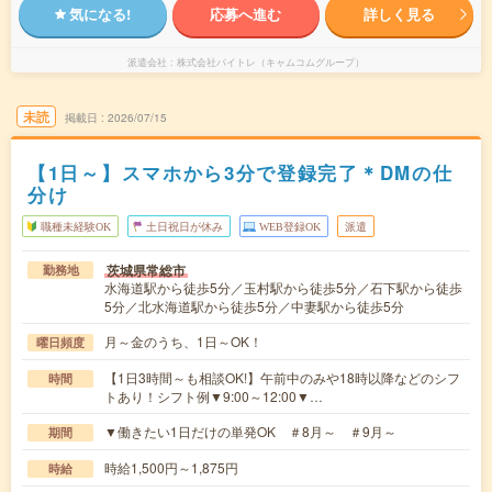
気になる!
応募へ進む
詳しく見る
派遣会社
株式会社バイトレ（キャムコムグループ）
未読
掲載日
2026/07/15
【1日～】スマホから3分で登録完了＊DMの仕
分け
職種未経験OK
土日祝日が休み
WEB登録OK
派遣
茨城県常総市
勤務地
水海道駅から徒歩5分／玉村駅から徒歩5分／石下駅から徒歩
5分／北水海道駅から徒歩5分／中妻駅から徒歩5分
月～金のうち、1日～OK！
曜日頻度
【1日3時間～も相談OK!】午前中のみや18時以降などのシフ
時間
トあり！シフト例▼9:00～12:00▼…
▼働きたい1日だけの単発OK ＃8月～ ＃9月～
期間
時給1,500円～1,875円
時給