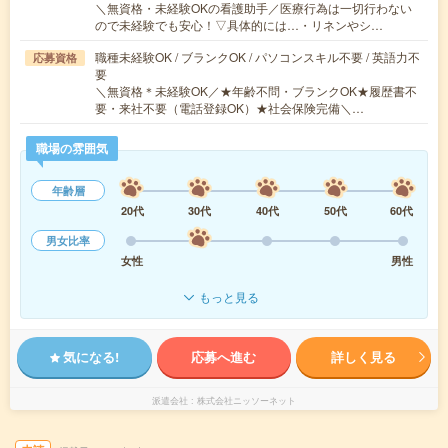
＼無資格・未経験OKの看護助手／医療行為は一切行わない
ので未経験でも安心！▽具体的には…・リネンやシ…
職種未経験OK / ブランクOK / パソコンスキル不要 / 英語力不
応募資格
要
＼無資格＊未経験OK／★年齢不問・ブランクOK★履歴書不
要・来社不要（電話登録OK）★社会保険完備＼…
職場の雰囲気
年齢層
20代
30代
40代
50代
60代
男女比率
女性
男性
もっと見る
気になる!
応募へ進む
詳しく見る
派遣会社
株式会社ニッソーネット