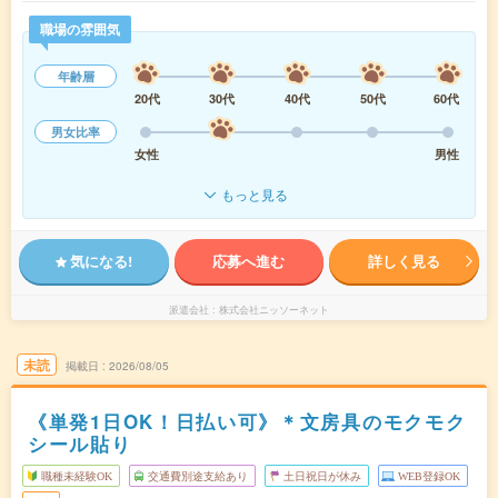
職場の雰囲気
年齢層
20代
30代
40代
50代
60代
男女比率
女性
男性
もっと見る
気になる!
応募へ進む
詳しく見る
派遣会社
株式会社ニッソーネット
未読
掲載日
2026/08/05
《単発1日OK！日払い可》＊文房具のモクモク
シール貼り
職種未経験OK
交通費別途支給あり
土日祝日が休み
WEB登録OK