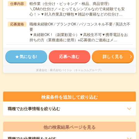
軽作業（仕分け・ピッキング・検品、商品管理）
仕事内容
＼DMの仕分け／＜とってもシンプルなので未経験でも安
心！＞▼封入作業及び梱包▼雑誌や書籍などの仕分け…
職種未経験OK / ブランクOK / パソコンスキル不要 / 英語力不
応募資格
要
▼未経験OK！（副業歓迎☆）▼高校生不可▼携帯電話をお
持ちの方（業務連絡に使用）※応募後のご連絡はメ…
気になる!
応募へ進む
詳しく見る
派遣会社
株式会社バイトレ（キャムコムグループ）
検索条件を追加して絞り込む
職種
でお仕事情報を絞り込む
他の検索結果ページを見る
職種
でお仕事情報をさがす