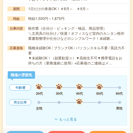
1日だけの単発OK！＃8月～ ＃9月～
期間
時給1,500円～1,875円
時給
軽作業（仕分け・ピッキング・検品、商品管理）
仕事内容
＼文房具の仕分け／快適！オフィスなど室内のカンタン軽作
業書類整理や仕分けなどのシンプルワーク！未経験…
職種未経験OK / ブランクOK / パソコンスキル不要 / 英語力不
応募資格
要
▼未経験OK！（副業歓迎☆）▼高校生不可▼携帯電話をお
持ちの方（業務連絡に使用）※応募後のご連絡はメ…
職場の雰囲気
年齢層
20代
30代
40代
50代
60代
男女比率
女性
男性
もっと見る