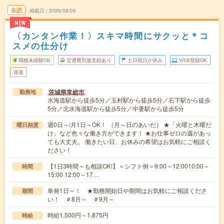
未読
掲載日
2026/08/06
NEW
〈カンタン作業！〉スキマ時間にサクッと＊コ
スメの仕分け
職種未経験OK
交通費別途支給あり
土日祝日が休み
WEB登録OK
派遣
茨城県常総市
勤務地
水海道駅から徒歩5分／玉村駅から徒歩5分／石下駅から徒歩
5分／北水海道駅から徒歩5分／中妻駅から徒歩5分
週0日～/月1日～OK！ （月～日のあいだ） ★「火曜と木曜だ
曜日頻度
け」など色々な働き方ができます！ ★お仕事ゼロの週があっ
ても大丈夫。 働きたい日、お休みの希望はお気軽にご相談く
ださい！
【1日3時間～も相談OK!】＜シフト例＞9:00～12:0010:00～
時間
15:00 12:00～17…
単発1日～！ ★勤務開始日や期間はお気軽にご相談くださ
期間
い！ ＃8月～ ＃9月～
時給1,500円～1,875円
時給