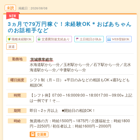
未読
掲載日
2026/08/08
NEW
3ヵ月で79万円稼ぐ！未経験OK＊おばあちゃん
のお話相手など
職種未経験OK
交通費別途支給あり
土日祝日が休み
WEB登録OK
派遣
茨城県常総市
勤務地
水海道駅から---分／玉村駅から---分／石下駅から---分／北水
海道駅から---分／中妻駅から---分
シフト制（月～日） ※平日のみなどの相談もOK ※週3なども
曜日頻度
相談OK
【シフト例】07:00～16:0009:00～18:0017:00～09:00※ 上記
時間
は一例です！そ…
即日～2ヶ月以上 ■開始日の相談OK！
期間
無資格の方：時給1500円～1875円 / 介護福祉士：時給1800
時給
円～2250円 / 初任者以上：時給1600円～2000円
交通費