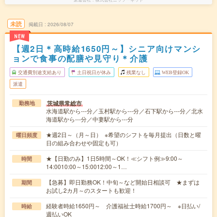
未読
掲載日
2026/08/07
NEW
【週2日＊高時給1650円～】シニア向けマンシ
ョンで食事の配膳や見守り＊介護
交通費別途支給あり
土日祝日が休み
残業なし
WEB登録OK
派遣
茨城県常総市
勤務地
水海道駅から---分／玉村駅から---分／石下駅から---分／北水
海道駅から---分／中妻駅から---分
★週2日～（月～日） ※希望のシフトを毎月提出（日数と曜
曜日頻度
日の組み合わせや固定も可）
★【日勤のみ】1日5時間～OK！≪シフト例≫9:00～
時間
14:0010:00～15:0012:00～1…
【急募】即日勤務OK！中旬～など開始日相談可 ★まずは
期間
お試し2カ月～のスタートも歓迎！
経験者時給1650円～ 介護福祉士時給1700円～ ※日払い/
時給
週払いOK