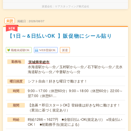
派遣会社
ケアスタッフィング株式会社
未読
掲載日
2026/08/07
NEW
【1日～&日払いOK 】販促物にシール貼り
職種未経験OK
WEB登録OK
派遣
茨城県常総市
勤務地
水海道駅から---分／玉村駅から---分／石下駅から---分／北水
海道駅から---分／中妻駅から---分
シフト自由！好きな曜日で働けます！
曜日頻度
9:00～17:00（休憩60分）9:00～18:00（休憩60分）22:00～
時間
翌7:00（休憩61…
【急募＊即日スタートOK】登録後は好きな時に働けます！
期間
（業法に基づく規定あり）
時給1266～1627円 ■全額日払いOK(規定あり) ※現金払い
時給
OK！ ■初勤務手当(規定による)