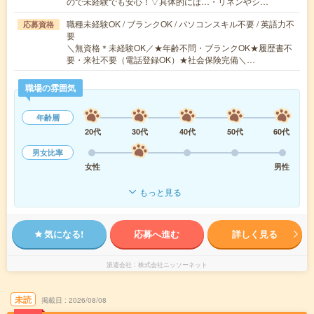
ので未経験でも安心！▽具体的には…・リネンやシ…
職種未経験OK / ブランクOK / パソコンスキル不要 / 英語力不
応募資格
要
＼無資格＊未経験OK／★年齢不問・ブランクOK★履歴書不
要・来社不要（電話登録OK）★社会保険完備＼…
職場の雰囲気
年齢層
20代
30代
40代
50代
60代
男女比率
女性
男性
もっと見る
気になる!
応募へ進む
詳しく見る
派遣会社
株式会社ニッソーネット
未読
掲載日
2026/08/08