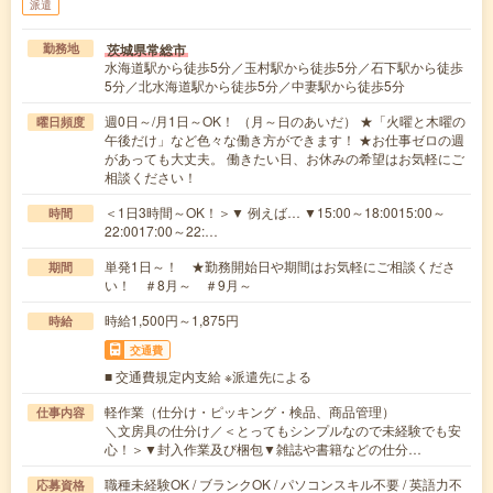
派遣
茨城県常総市
勤務地
水海道駅から徒歩5分／玉村駅から徒歩5分／石下駅から徒歩
5分／北水海道駅から徒歩5分／中妻駅から徒歩5分
週0日～/月1日～OK！ （月～日のあいだ） ★「火曜と木曜の
曜日頻度
午後だけ」など色々な働き方ができます！ ★お仕事ゼロの週
があっても大丈夫。 働きたい日、お休みの希望はお気軽にご
相談ください！
＜1日3時間～OK！＞▼ 例えば… ▼15:00～18:0015:00～
時間
22:0017:00～22:…
単発1日～！ ★勤務開始日や期間はお気軽にご相談くださ
期間
い！ ＃8月～ ＃9月～
時給1,500円～1,875円
時給
交通費
■ 交通費規定内支給 ※派遣先による
軽作業（仕分け・ピッキング・検品、商品管理）
仕事内容
＼文房具の仕分け／＜とってもシンプルなので未経験でも安
心！＞▼封入作業及び梱包▼雑誌や書籍などの仕分…
職種未経験OK / ブランクOK / パソコンスキル不要 / 英語力不
応募資格