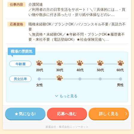
介護関連
仕事内容
／利用者の方の日常生活をサポート！＼▽具体的には…・買
い物や散歩に付き添ったり・折り紙や体操などのレ…
職種未経験OK / ブランクOK / パソコンスキル不要 / 英語力不
応募資格
要
＼無資格＊未経験OK／★年齢不問・ブランクOK★履歴書不
要・来社不要（電話登録OK）★社会保険完備＼…
職場の雰囲気
年齢層
20代
30代
40代
50代
60代
男女比率
女性
男性
もっと見る
気になる!
応募へ進む
詳しく見る
派遣会社
株式会社ニッソーネット