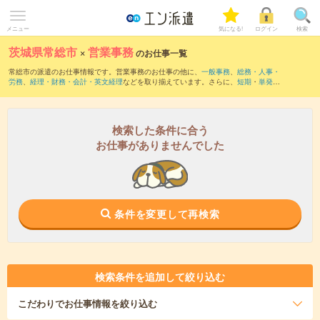
メニュー
気になる!
ログイン
検索
茨城県常総市
×
営業事務
のお仕事一覧
常総市の派遣のお仕事情報です。営業事務のお仕事の他に、
一般事務
、
総務・人事・
労務
、
経理・財務・会計・英文経理
などを取り揃えています。さらに、
短期
・
単発
な
どの期間や、
職種未経験OK
などのこだわり条件で絞り込んでいただけます。職種辞
典：
営業事務のお仕事とは？とは？
検索した条件に合う
お仕事がありませんでした
条件を変更して再検索
検索条件を追加して絞り込む
こだわり
でお仕事情報を絞り込む