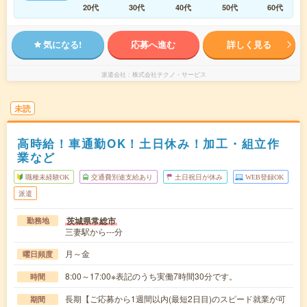
20代
30代
40代
50代
60代
気になる!
応募へ進む
詳しく見る
派遣会社
株式会社テクノ・サービス
未読
高時給！車通勤OK！土日休み！加工・組立作
業など
職種未経験OK
交通費別途支給あり
土日祝日が休み
WEB登録OK
派遣
茨城県常総市
勤務地
三妻駅から---分
月～金
曜日頻度
8:00～17:00※表記のうち実働7時間30分です。
時間
長期【ご応募から1週間以内(最短2日目)のスピード就業が可
期間