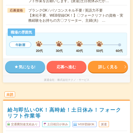
フト作業をお願いします。(派遣)土日祝休みだか…
ブランクOK / パソコンスキル不要 / 英語力不要
応募資格
【来社不要、WEB登録OK！】〇フォークリフトの資格・実
務経験をお持ちの方〇フリーター、主婦(夫) …
職場の雰囲気
年齢層
20代
30代
40代
50代
60代
気になる!
応募へ進む
詳しく見る
派遣会社
株式会社テクノ・サービス
未読
給与即払いOK！高時給！土日休み！フォーク
リフト作業等
交通費別途支給あり
土日祝日が休み
WEB登録OK
派遣