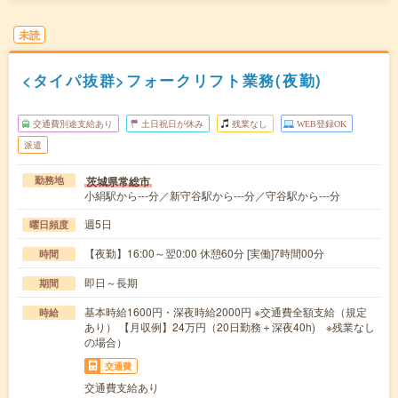
未読
<タイパ抜群>フォークリフト業務(夜勤)
交通費別途支給あり
土日祝日が休み
残業なし
WEB登録OK
派遣
茨城県常総市
勤務地
小絹駅から---分／新守谷駅から---分／守谷駅から---分
週5日
曜日頻度
【夜勤】16:00～翌0:00 休憩60分 [実働]7時間00分
時間
即日～長期
期間
基本時給1600円・深夜時給2000円 ※交通費全額支給（規定
時給
あり） 【月収例】24万円（20日勤務＋深夜40h) ※残業なし
の場合）
交通費
交通費支給あり