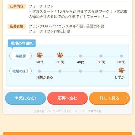
フォークリフト
仕事内容
＜夕方スタート＊16時から24時までの夜勤ワーク！＞常総市
の物流会社の倉庫でのお仕事です！フォークリ…
ブランクOK / パソコンスキル不要 / 英語力不要
応募資格
フォークリフト(1t以上)要
職場の雰囲気
年齢層
20代
30代
40代
50代
60代
職場の様子
活気がある
しずか
気になる!
応募へ進む
詳しく見る
派遣会社
パーソルファクトリーパートナーズ株式会社