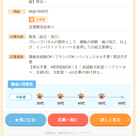
能】即日～
時給1600円
時給
交通費
交通費支給有り
製造（組立・加工）
仕事内容
プレハブパネルの製作として、鋼板の切断・曲げ加工、仕上
げ、インパクトドライバーを使用しての組立業務な…
職種未経験OK / ブランクOK / パソコンスキル不要 / 英語力不
応募資格
要
【来社不要、WEB登録OK！】〇未経験大歓迎！〇フリータ
ー、主婦(夫) 大歓迎！ ※お仕事の掛け持ち…
職場の雰囲気
年齢層
20代
30代
40代
50代
60代
気になる!
応募へ進む
詳しく見る
派遣会社
株式会社テクノ・サービス