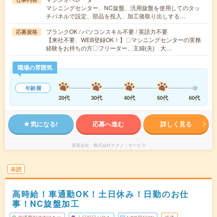
マシニングセンター、NC旋盤、汎用旋盤を使用してのタッ
チパネルで設定、部品を投入、加工後取り出しする…
ブランクOK / パソコンスキル不要 / 英語力不要
応募資格
【来社不要、WEB登録OK！】〇マシニングセンターの実務
経験をお持ちの方〇フリーター、主婦(夫) 大…
職場の雰囲気
年齢層
20代
30代
40代
50代
60代
気になる!
応募へ進む
詳しく見る
派遣会社
株式会社テクノ・サービス
未読
高時給！車通勤OK！土日休み！日勤のお仕
事！NC旋盤加工