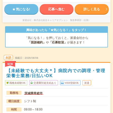
気になる!
応募へ進む
詳しく見る
派遣会社
株式会社綜合キャリアオプション 製造事業部（全国）
興味があったら「★気になる！」をタップ！
「気になる！」を押しておくと、派遣会社から
「面談確約」
や
「応募歓迎」
が届きます！
未読
掲載日
2026/08/06
NEW
【未経験でも大丈夫＊】病院内での調理・管理
栄養士業務/日払いOK
職種未経験OK
交通費別途支給あり
WEB登録OK
派遣
茨城県常総市
勤務地
シフト制
曜日頻度
09:00～18:00
時間