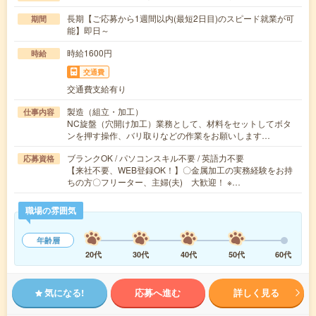
長期【ご応募から1週間以内(最短2日目)のスピード就業が可
期間
能】即日～
時給1600円
時給
交通費
交通費支給有り
製造（組立・加工）
仕事内容
NC旋盤（穴開け加工）業務として、材料をセットしてボタ
ンを押す操作、バリ取りなどの作業をお願いします…
ブランクOK / パソコンスキル不要 / 英語力不要
応募資格
【来社不要、WEB登録OK！】〇金属加工の実務経験をお持
ちの方〇フリーター、主婦(夫) 大歓迎！ ※…
職場の雰囲気
年齢層
20代
30代
40代
50代
60代
気になる!
応募へ進む
詳しく見る