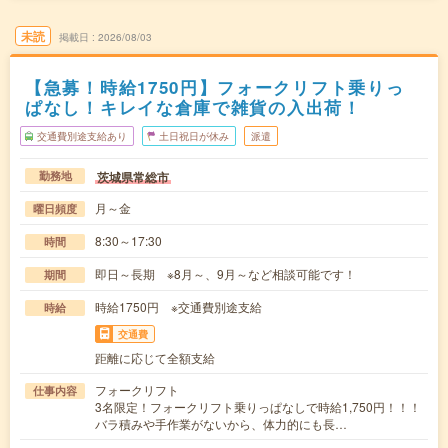
未読
掲載日
2026/08/03
【急募！時給1750円】フォークリフト乗りっ
ぱなし！キレイな倉庫で雑貨の入出荷！
交通費別途支給あり
土日祝日が休み
派遣
茨城県常総市
勤務地
月～金
曜日頻度
8:30～17:30
時間
即日～長期 ※8月～、9月～など相談可能です！
期間
時給1750円 ※交通費別途支給
時給
交通費
距離に応じて全額支給
フォークリフト
仕事内容
3名限定！フォークリフト乗りっぱなしで時給1,750円！！！
バラ積みや手作業がないから、体力的にも長…