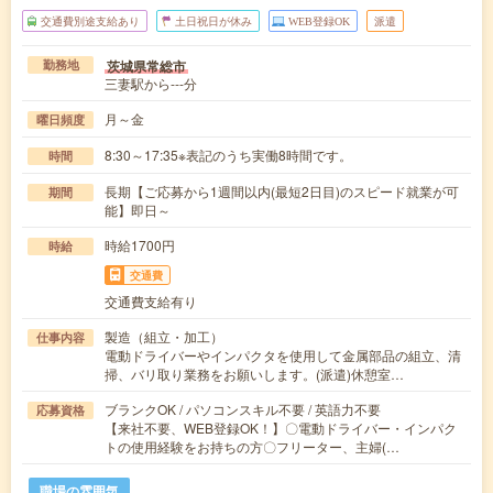
交通費別途支給あり
土日祝日が休み
WEB登録OK
派遣
茨城県常総市
勤務地
三妻駅から---分
月～金
曜日頻度
8:30～17:35※表記のうち実働8時間です。
時間
長期【ご応募から1週間以内(最短2日目)のスピード就業が可
期間
能】即日～
時給1700円
時給
交通費
交通費支給有り
製造（組立・加工）
仕事内容
電動ドライバーやインパクタを使用して金属部品の組立、清
掃、バリ取り業務をお願いします。(派遣)休憩室…
ブランクOK / パソコンスキル不要 / 英語力不要
応募資格
【来社不要、WEB登録OK！】〇電動ドライバー・インパク
トの使用経験をお持ちの方〇フリーター、主婦(…
職場の雰囲気