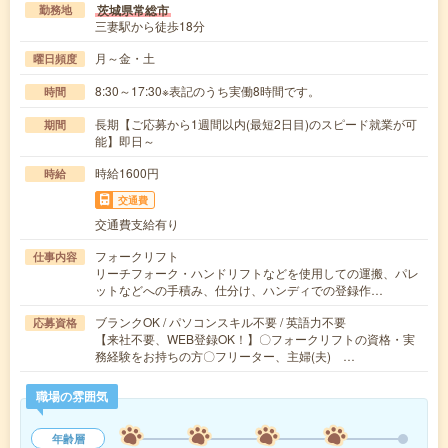
茨城県常総市
勤務地
三妻駅から徒歩18分
月～金・土
曜日頻度
8:30～17:30※表記のうち実働8時間です。
時間
長期【ご応募から1週間以内(最短2日目)のスピード就業が可
期間
能】即日～
時給1600円
時給
交通費
交通費支給有り
フォークリフト
仕事内容
リーチフォーク・ハンドリフトなどを使用しての運搬、パレ
ットなどへの手積み、仕分け、ハンディでの登録作…
ブランクOK / パソコンスキル不要 / 英語力不要
応募資格
【来社不要、WEB登録OK！】〇フォークリフトの資格・実
務経験をお持ちの方〇フリーター、主婦(夫) …
職場の雰囲気
年齢層