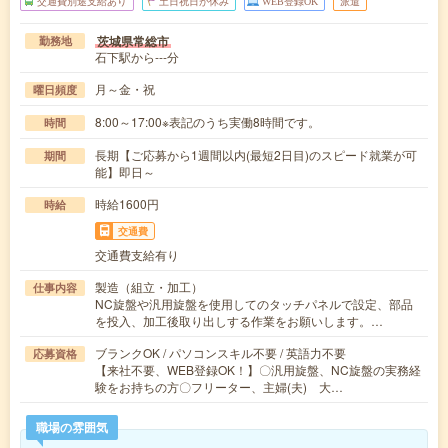
交通費別途支給あり
土日祝日が休み
WEB登録OK
派遣
茨城県常総市
勤務地
石下駅から---分
月～金・祝
曜日頻度
8:00～17:00※表記のうち実働8時間です。
時間
長期【ご応募から1週間以内(最短2日目)のスピード就業が可
期間
能】即日～
時給1600円
時給
交通費
交通費支給有り
製造（組立・加工）
仕事内容
NC旋盤や汎用旋盤を使用してのタッチパネルで設定、部品
を投入、加工後取り出しする作業をお願いします。…
ブランクOK / パソコンスキル不要 / 英語力不要
応募資格
【来社不要、WEB登録OK！】〇汎用旋盤、NC旋盤の実務経
験をお持ちの方〇フリーター、主婦(夫) 大…
職場の雰囲気