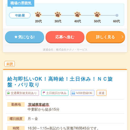
職場の雰囲気
年齢層
20代
30代
40代
50代
60代
気になる!
応募へ進む
詳しく見る
派遣会社
株式会社テクノ・サービス
未読
給与即払いOK！高時給！土日休み！ＮＣ旋
盤・バリ取り
交通費別途支給あり
土日祝日が休み
WEB登録OK
派遣
茨城県常総市
勤務地
中妻駅から徒歩15分
月～金
曜日頻度
16:30～1:15※表記のうち実働7時間45分です。
時間