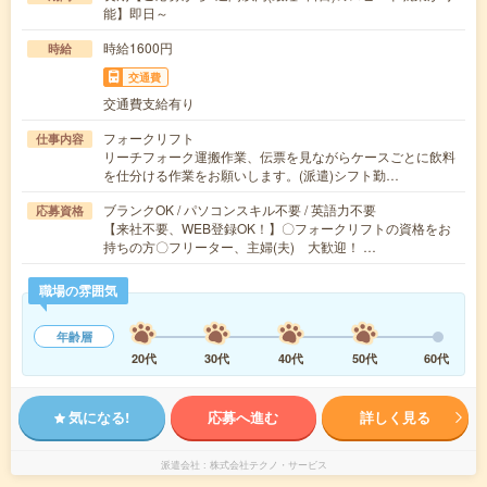
能】即日～
時給1600円
時給
交通費
交通費支給有り
フォークリフト
仕事内容
リーチフォーク運搬作業、伝票を見ながらケースごとに飲料
を仕分ける作業をお願いします。(派遣)シフト勤…
ブランクOK / パソコンスキル不要 / 英語力不要
応募資格
【来社不要、WEB登録OK！】〇フォークリフトの資格をお
持ちの方〇フリーター、主婦(夫) 大歓迎！ …
職場の雰囲気
年齢層
20代
30代
40代
50代
60代
気になる!
応募へ進む
詳しく見る
派遣会社
株式会社テクノ・サービス