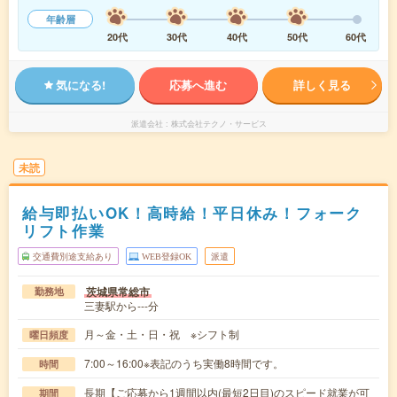
年齢層
20代
30代
40代
50代
60代
気になる!
応募へ進む
詳しく見る
派遣会社
株式会社テクノ・サービス
未読
給与即払いOK！高時給！平日休み！フォーク
リフト作業
交通費別途支給あり
WEB登録OK
派遣
茨城県常総市
勤務地
三妻駅から---分
月～金・土・日・祝 ※シフト制
曜日頻度
7:00～16:00※表記のうち実働8時間です。
時間
長期【ご応募から1週間以内(最短2日目)のスピード就業が可
期間