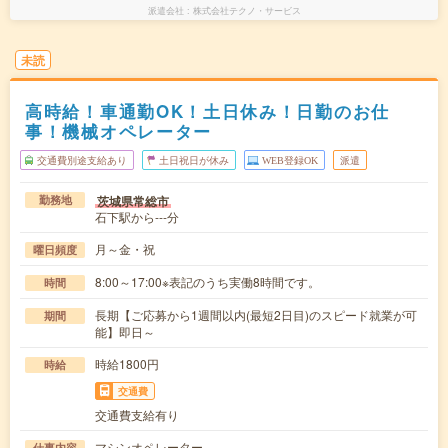
派遣会社
株式会社テクノ・サービス
未読
高時給！車通勤OK！土日休み！日勤のお仕
事！機械オペレーター
交通費別途支給あり
土日祝日が休み
WEB登録OK
派遣
茨城県常総市
勤務地
石下駅から---分
月～金・祝
曜日頻度
8:00～17:00※表記のうち実働8時間です。
時間
長期【ご応募から1週間以内(最短2日目)のスピード就業が可
期間
能】即日～
時給1800円
時給
交通費
交通費支給有り
マシンオペレーター
仕事内容