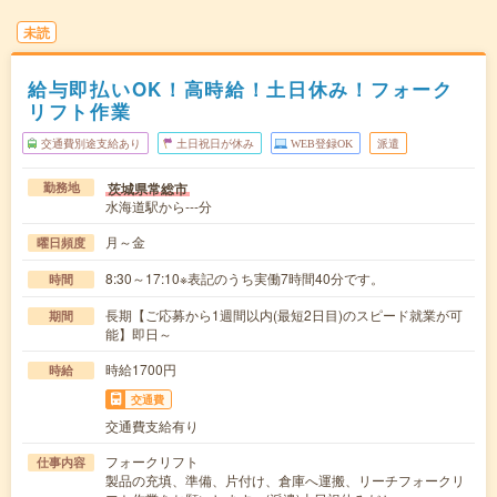
未読
給与即払いOK！高時給！土日休み！フォーク
リフト作業
交通費別途支給あり
土日祝日が休み
WEB登録OK
派遣
茨城県常総市
勤務地
水海道駅から---分
月～金
曜日頻度
8:30～17:10※表記のうち実働7時間40分です。
時間
長期【ご応募から1週間以内(最短2日目)のスピード就業が可
期間
能】即日～
時給1700円
時給
交通費
交通費支給有り
フォークリフト
仕事内容
製品の充填、準備、片付け、倉庫へ運搬、リーチフォークリ