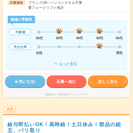
ブランクOK / パソコンスキル不要
応募資格
要フォークリフト免許
職場の雰囲気
年齢層
20代
30代
40代
50代
60代
男女比率
女性
男性
もっと見る
気になる!
応募へ進む
詳しく見る
派遣会社
株式会社ブレーンパワー
未読
給与即払いOK！高時給！土日休み！部品の組
立、バリ取り