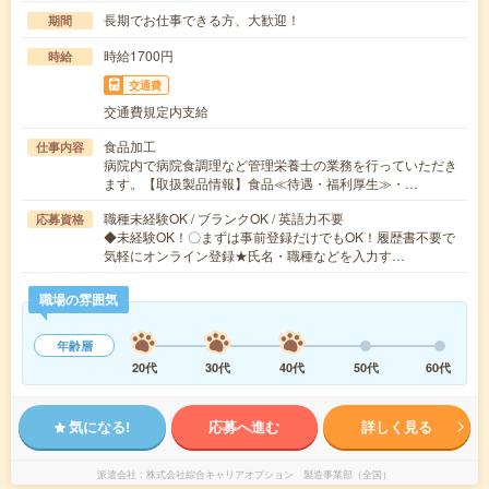
長期でお仕事できる方、大歓迎！
期間
時給1700円
時給
交通費
交通費規定内支給
食品加工
仕事内容
病院内で病院食調理など管理栄養士の業務を行っていただき
ます。【取扱製品情報】食品≪待遇・福利厚生≫・…
職種未経験OK / ブランクOK / 英語力不要
応募資格
◆未経験OK！〇まずは事前登録だけでもOK！履歴書不要で
気軽にオンライン登録★氏名・職種などを入力す…
職場の雰囲気
年齢層
20代
30代
40代
50代
60代
気になる!
応募へ進む
詳しく見る
派遣会社
株式会社綜合キャリアオプション 製造事業部（全国）