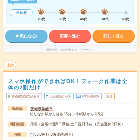
年齢層
20代
30代
40代
50代
60代
気になる!
応募へ進む
詳しく見る
派遣会社
株式会社テクノ・サービス
未読
スマホ操作ができればOK！フォーク作業は全
体の2割だけ
交通費別途支給あり
土日祝日が休み
WEB登録OK
派遣
茨城県常総市
勤務地
柏たなか駅から徒歩25分／小絹駅から車5分
月曜～金曜の週5日勤務/土日祝日休み（完全週休2日制）
曜日頻度
(1)08:30-17:30(休憩60分)
時間