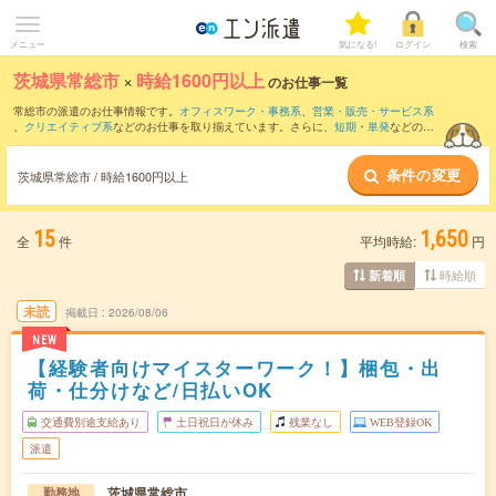
メニュー
気になる!
ログイン
検索
茨城県常総市
×
時給1600円以上
のお仕事一覧
常総市の派遣のお仕事情報です。
オフィスワーク・事務系
、
営業・販売・サービス系
、
クリエイティブ系
などのお仕事を取り揃えています。さらに、
短期
・
単発
などの期
間や、
職種未経験OK
などのこだわり条件で絞り込んでいただけます。
条件の変更
茨城県常総市 / 時給1600円以上
15
1,650
全
件
平均時給:
円
時給順
新着順
未読
掲載日
2026/08/06
NEW
【経験者向けマイスターワーク！】梱包・出
荷・仕分けなど/日払いOK
交通費別途支給あり
土日祝日が休み
残業なし
WEB登録OK
派遣
茨城県常総市
勤務地