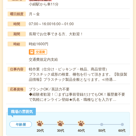
小絹駅から車11分
月～金
曜日頻度
07:00～16:0016:00～01:00
時間
長期でお仕事できる方、大歓迎！
期間
時給1600円
時給
交通費
交通費規定内支給
軽作業（仕分け・ピッキング・検品、商品管理）
仕事内容
プラスチック成形の検査、梱包を行って頂きます。【取扱製
品情報】プラスチック製品全般となります。≪待遇…
ブランクOK / 英語力不要
応募資格
◆経験者歓迎！〇まずは事前登録だけでもOK！履歴書不要
で気軽にオンライン登録★氏名・職種などを入力す…
職場の雰囲気
年齢層
20代
30代
40代
50代
60代