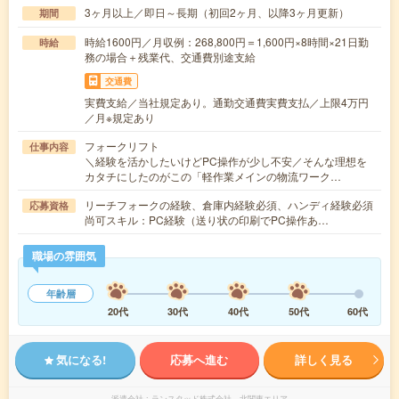
3ヶ月以上／即日～長期（初回2ヶ月、以降3ヶ月更新）
期間
時給1600円／月収例：268,800円＝1,600円×8時間×21日勤
時給
務の場合＋残業代、交通費別途支給
交通費
実費支給／当社規定あり。通勤交通費実費支払／上限4万円
／月※規定あり
フォークリフト
仕事内容
＼経験を活かしたいけどPC操作が少し不安／そんな理想を
カタチにしたのがこの「軽作業メインの物流ワーク…
リーチフォークの経験、倉庫内経験必須、ハンディ経験必須
応募資格
尚可スキル：PC経験（送り状の印刷でPC操作あ…
職場の雰囲気
年齢層
20代
30代
40代
50代
60代
気になる!
応募へ進む
詳しく見る
派遣会社
ランスタッド株式会社 北関東エリア