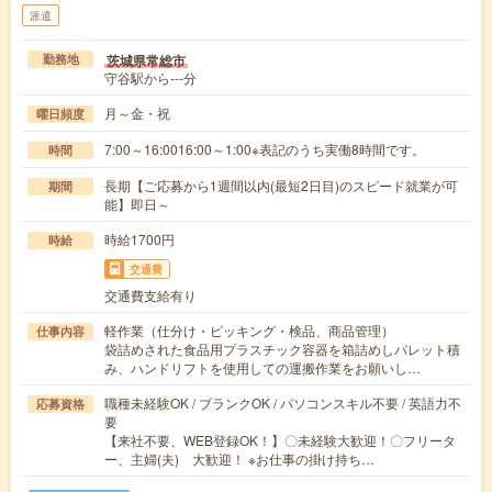
派遣
茨城県常総市
勤務地
守谷駅から---分
月～金・祝
曜日頻度
7:00～16:0016:00～1:00※表記のうち実働8時間です。
時間
長期【ご応募から1週間以内(最短2日目)のスピード就業が可
期間
能】即日～
時給1700円
時給
交通費
交通費支給有り
軽作業（仕分け・ピッキング・検品、商品管理）
仕事内容
袋詰めされた食品用プラスチック容器を箱詰めしパレット積
み、ハンドリフトを使用しての運搬作業をお願いし…
職種未経験OK / ブランクOK / パソコンスキル不要 / 英語力不
応募資格
要
【来社不要、WEB登録OK！】〇未経験大歓迎！〇フリータ
ー、主婦(夫) 大歓迎！ ※お仕事の掛け持ち…