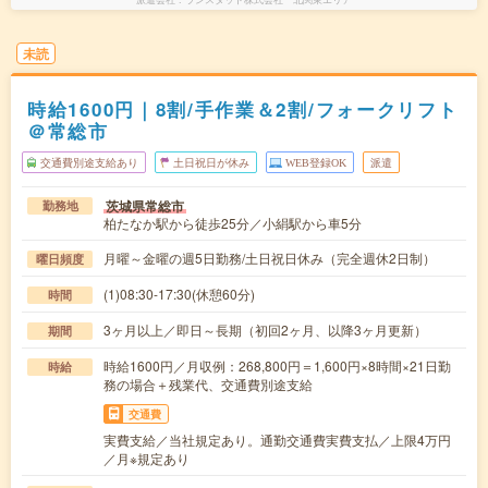
未読
時給1600円｜8割/手作業＆2割/フォークリフト
＠常総市
交通費別途支給あり
土日祝日が休み
WEB登録OK
派遣
茨城県常総市
勤務地
柏たなか駅から徒歩25分／小絹駅から車5分
月曜～金曜の週5日勤務/土日祝日休み（完全週休2日制）
曜日頻度
(1)08:30-17:30(休憩60分)
時間
3ヶ月以上／即日～長期（初回2ヶ月、以降3ヶ月更新）
期間
時給1600円／月収例：268,800円＝1,600円×8時間×21日勤
時給
務の場合＋残業代、交通費別途支給
交通費
実費支給／当社規定あり。通勤交通費実費支払／上限4万円
／月※規定あり