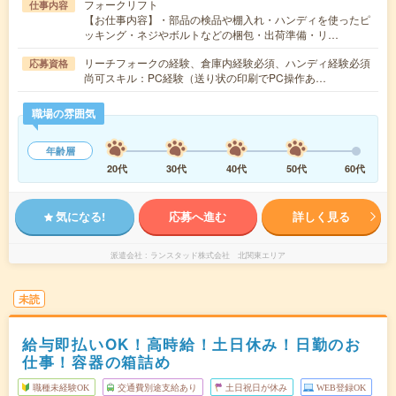
フォークリフト
仕事内容
【お仕事内容】・部品の検品や棚入れ・ハンディを使ったピ
ッキング・ネジやボルトなどの梱包・出荷準備・リ…
リーチフォークの経験、倉庫内経験必須、ハンディ経験必須
応募資格
尚可スキル：PC経験（送り状の印刷でPC操作あ…
職場の雰囲気
年齢層
20代
30代
40代
50代
60代
気になる!
応募へ進む
詳しく見る
派遣会社
ランスタッド株式会社 北関東エリア
未読
給与即払いOK！高時給！土日休み！日勤のお
仕事！容器の箱詰め
職種未経験OK
交通費別途支給あり
土日祝日が休み
WEB登録OK