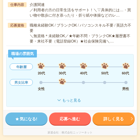
介護関連
仕事内容
／利用者の方の日常生活をサポート！＼▽具体的には…・買
い物や散歩に付き添ったり・折り紙や体操などのレ…
職種未経験OK / ブランクOK / パソコンスキル不要 / 英語力不
応募資格
要
＼無資格＊未経験OK／★年齢不問・ブランクOK★履歴書不
要・来社不要（電話登録OK）★社会保険完備＼…
職場の雰囲気
年齢層
20代
30代
40代
50代
60代
男女比率
女性
男性
もっと見る
気になる!
応募へ進む
詳しく見る
派遣会社
株式会社ニッソーネット