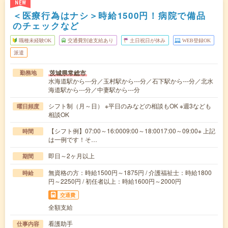
NEW
＜医療行為はナシ＞時給1500円！病院で備品
のチェックなど
職種未経験OK
交通費別途支給あり
土日祝日が休み
WEB登録OK
派遣
茨城県常総市
勤務地
水海道駅から---分／玉村駅から---分／石下駅から---分／北水
海道駅から---分／中妻駅から---分
シフト制（月～日） ※平日のみなどの相談もOK ※週3なども
曜日頻度
相談OK
【シフト例】07:00～16:0009:00～18:0017:00～09:00※ 上記
時間
は一例です！そ…
即日～2ヶ月以上
期間
無資格の方：時給1500円～1875円 / 介護福祉士：時給1800
時給
円～2250円 / 初任者以上：時給1600円～2000円
交通費
全額支給
看護助手
仕事内容