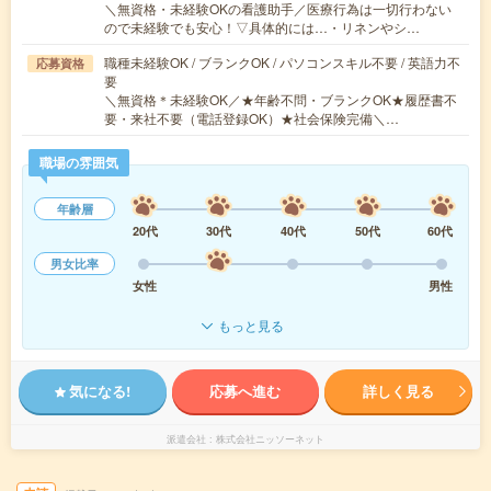
＼無資格・未経験OKの看護助手／医療行為は一切行わない
ので未経験でも安心！▽具体的には…・リネンやシ…
職種未経験OK / ブランクOK / パソコンスキル不要 / 英語力不
応募資格
要
＼無資格＊未経験OK／★年齢不問・ブランクOK★履歴書不
要・来社不要（電話登録OK）★社会保険完備＼…
職場の雰囲気
年齢層
20代
30代
40代
50代
60代
男女比率
女性
男性
もっと見る
気になる!
応募へ進む
詳しく見る
派遣会社
株式会社ニッソーネット