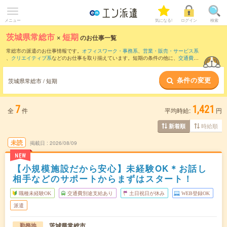
メニュー
気になる!
ログイン
検索
茨城県常総市
×
短期
のお仕事一覧
常総市の派遣のお仕事情報です。
オフィスワーク・事務系
、
営業・販売・サービス系
、
クリエイティブ系
などのお仕事を取り揃えています。短期の条件の他に、
交通費別
途支給あり
、
職種未経験OK
、
友だちと一緒の応募OK
などでもお探し頂けます。
条件の変更
茨城県常総市 / 短期
7
1,421
全
件
平均時給:
円
時給順
新着順
未読
掲載日
2026/08/09
NEW
【小規模施設だから安心】未経験OK＊お話し
相手などのサポートからまずはスタート！
職種未経験OK
交通費別途支給あり
土日祝日が休み
WEB登録OK
派遣
茨城県常総市
勤務地