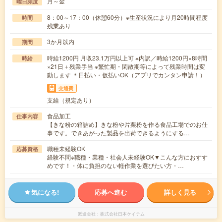
月～金
曜日頻度
8：00～17：00（休憩60分）※生産状況により月20時間程度
時間
残業あり
3か月以内
期間
時給1200円 月収23.1万円以上可 ※内訳／時給1200円×8時間
時給
×21日＋残業手当 ※繁忙期・閑散期等によって残業時間は変
動します ＊日払い・仮払いOK（アプリでカンタン申請！）
交通費
支給（規定あり）
食品加工
仕事内容
【きな粉の箱詰め】きな粉や片栗粉を作る食品工場でのお仕
事です。できあがった製品を出荷できるようにする…
職種未経験OK
応募資格
経験不問※職種・業種・社会人未経験OK▼こんな方におすす
めです！・体に負担のない軽作業を選びたい方・…
気になる!
応募へ進む
詳しく見る
派遣会社
株式会社日本ケイテム