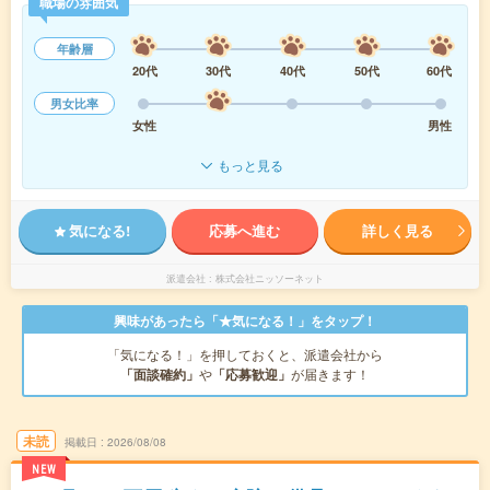
職場の雰囲気
年齢層
20代
30代
40代
50代
60代
男女比率
女性
男性
もっと見る
気になる!
応募へ進む
詳しく見る
派遣会社
株式会社ニッソーネット
興味があったら「★気になる！」をタップ！
「気になる！」を押しておくと、派遣会社から
「面談確約」
や
「応募歓迎」
が届きます！
未読
掲載日
2026/08/08
NEW