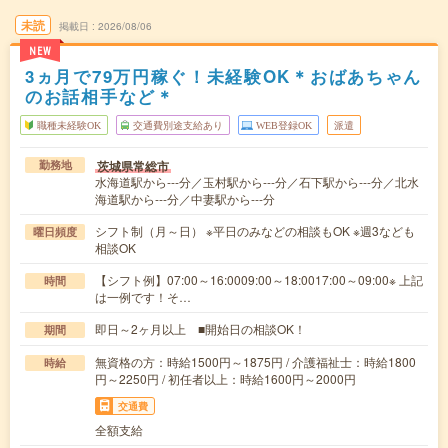
未読
掲載日
2026/08/06
NEW
3ヵ月で79万円稼ぐ！未経験OK＊おばあちゃん
のお話相手など＊
職種未経験OK
交通費別途支給あり
WEB登録OK
派遣
茨城県常総市
勤務地
水海道駅から---分／玉村駅から---分／石下駅から---分／北水
海道駅から---分／中妻駅から---分
シフト制（月～日） ※平日のみなどの相談もOK ※週3なども
曜日頻度
相談OK
【シフト例】07:00～16:0009:00～18:0017:00～09:00※ 上記
時間
は一例です！そ…
即日～2ヶ月以上 ■開始日の相談OK！
期間
無資格の方：時給1500円～1875円 / 介護福祉士：時給1800
時給
円～2250円 / 初任者以上：時給1600円～2000円
交通費
全額支給