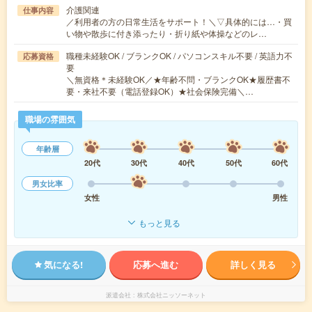
介護関連
仕事内容
／利用者の方の日常生活をサポート！＼▽具体的には…・買
い物や散歩に付き添ったり・折り紙や体操などのレ…
職種未経験OK / ブランクOK / パソコンスキル不要 / 英語力不
応募資格
要
＼無資格＊未経験OK／★年齢不問・ブランクOK★履歴書不
要・来社不要（電話登録OK）★社会保険完備＼…
職場の雰囲気
年齢層
20代
30代
40代
50代
60代
男女比率
女性
男性
もっと見る
気になる!
応募へ進む
詳しく見る
派遣会社
株式会社ニッソーネット