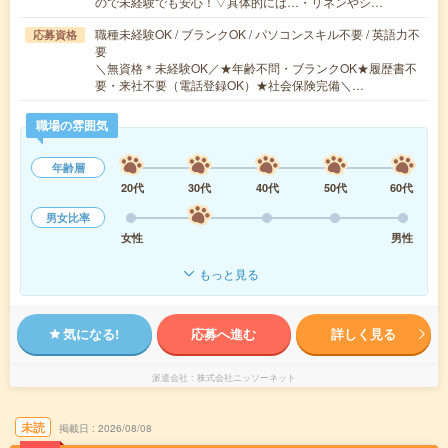
ので未経験でも安心！▽具体的には…・リネンやシ…
職種未経験OK / ブランクOK / パソコンスキル不要 / 英語力不
応募資格
要
＼無資格＊未経験OK／★年齢不問・ブランクOK★履歴書不
要・来社不要（電話登録OK）★社会保険完備＼…
職場の雰囲気
年齢層
20代
30代
40代
50代
60代
男女比率
女性
男性
もっと見る
気になる!
応募へ進む
詳しく見る
派遣会社
株式会社ニッソーネット
未読
掲載日
2026/08/08