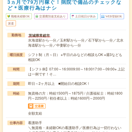
3ヵ月で79万円稼ぐ！病院で備品のチェックな
ど＊医療行為はナシ
職種未経験OK
交通費別途支給あり
土日祝日が休み
WEB登録OK
派遣
茨城県常総市
勤務地
水海道駅から---分／玉村駅から---分／石下駅から---分／北水
海道駅から---分／中妻駅から---分
シフト制（月～日） ※平日のみなどの相談もOK ※週3なども
曜日頻度
相談OK
【シフト例】07:00～16:0009:00～18:0017:00～09:00※ 上記
時間
は一例です！そ…
即日～2ヶ月以上 ■開始日の相談OK！
期間
無資格の方：時給1500円～1875円 / 介護福祉士：時給1800
時給
円～2250円 / 初任者以上：時給1600円～2000円
交通費
全額支給
看護助手
仕事内容
＼無資格・未経験OKの看護助手／医療行為は一切行わない