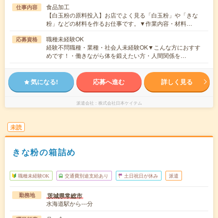
食品加工
仕事内容
【白玉粉の原料投入】お店でよく見る「白玉粉」や「きな
粉」などの材料を作るお仕事です。▼作業内容・材料…
職種未経験OK
応募資格
経験不問職種・業種・社会人未経験OK▼こんな方におすす
めです！・働きながら体を鍛えたい方・人間関係を…
気になる!
応募へ進む
詳しく見る
派遣会社
株式会社日本ケイテム
未読
きな粉の箱詰め
職種未経験OK
交通費別途支給あり
土日祝日が休み
派遣
茨城県常総市
勤務地
水海道駅から---分