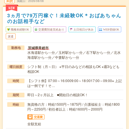
未読
掲載日
2026/08/08
NEW
3ヵ月で79万円稼ぐ！未経験OK＊おばあちゃん
のお話相手など
職種未経験OK
交通費別途支給あり
土日祝日が休み
WEB登録OK
派遣
茨城県常総市
勤務地
水海道駅から---分／玉村駅から---分／石下駅から---分／北水
海道駅から---分／中妻駅から---分
シフト制（月～日） ※平日のみなどの相談もOK ※週3なども
曜日頻度
相談OK
【シフト例】07:00～16:0009:00～18:0017:00～09:00※ 上記
時間
は一例です！そ…
即日～2ヶ月以上 ■開始日の相談OK！
期間
無資格の方：時給1500円～1875円 / 介護福祉士：時給1800
時給
円～2250円 / 初任者以上：時給1600円～2000円
交通費
全額支給