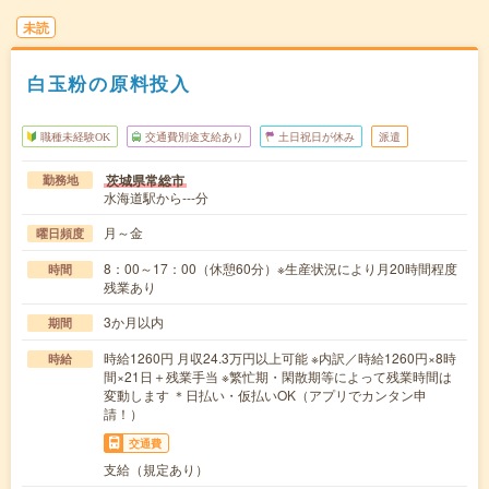
未読
白玉粉の原料投入
職種未経験OK
交通費別途支給あり
土日祝日が休み
派遣
茨城県常総市
勤務地
水海道駅から---分
月～金
曜日頻度
8：00～17：00（休憩60分）※生産状況により月20時間程度
時間
残業あり
3か月以内
期間
時給1260円 月収24.3万円以上可能 ※内訳／時給1260円×8時
時給
間×21日＋残業手当 ※繁忙期・閑散期等によって残業時間は
変動します ＊日払い・仮払いOK（アプリでカンタン申
請！）
交通費
支給（規定あり）