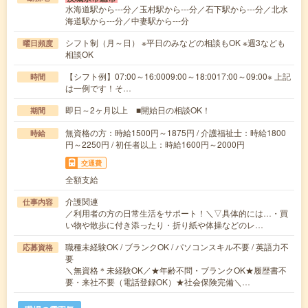
水海道駅から---分／玉村駅から---分／石下駅から---分／北水
海道駅から---分／中妻駅から---分
シフト制（月～日） ※平日のみなどの相談もOK ※週3なども
曜日頻度
相談OK
【シフト例】07:00～16:0009:00～18:0017:00～09:00※ 上記
時間
は一例です！そ…
即日～2ヶ月以上 ■開始日の相談OK！
期間
無資格の方：時給1500円～1875円 / 介護福祉士：時給1800
時給
円～2250円 / 初任者以上：時給1600円～2000円
交通費
全額支給
介護関連
仕事内容
／利用者の方の日常生活をサポート！＼▽具体的には…・買
い物や散歩に付き添ったり・折り紙や体操などのレ…
職種未経験OK / ブランクOK / パソコンスキル不要 / 英語力不
応募資格
要
＼無資格＊未経験OK／★年齢不問・ブランクOK★履歴書不
要・来社不要（電話登録OK）★社会保険完備＼…