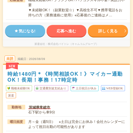
要
▼未経験OK！（副業歓迎☆）▼高校生不可▼携帯電話をお
持ちの方（業務連絡に使用）※応募後のご連絡はメ…
気になる!
応募へ進む
詳しく見る
派遣会社
株式会社バイトレ（キャムコムグループ）
未読
掲載日
2026/08/09
NEW
時給1480円＊《時間相談OK！》マイカー通勤
OK！長期！事務！17時定時
職種未経験OK
交通費別途支給あり
土日祝日が休み
WEB登録OK
派遣
茨城県常総市
勤務地
石下駅から車9分
月～金（週5日） ※土日は完全にお休み！会社カレンダーに
曜日頻度
よって祝日出勤の可能性があります