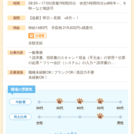
08:30～17:00(実働7時間25分 休憩1時間05分)※8時半～、9
時間
時～など相談可
【急募】即日～長期 ※8月～！
期間
時給1480円 月収例 219,632円+残業代
時給
交通費
全額支給
一般事務
仕事内容
＊請求書、領収書のスキャン＊現金（手元金）の管理＊伝票
の起票＊フリー会計（システム）の入力＊請求書の…
職種未経験OK / ブランクOK / 英語力不要
応募資格
未経験OK！
職場の雰囲気
年齢層
20代
30代
40代
50代
60代
男女比率
女性
男性
もっと見る