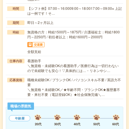
【シフト例】07:00～16:0009:00～18:0017:00～09:00※ 上記
時間
は一例です！そ…
即日～2ヶ月以上
期間
無資格の方：時給1500円～1875円 / 介護福祉士：時給1800
時給
円～2250円 / 初任者以上：時給1600円～2000円
交通費
全額支給
看護助手
仕事内容
＼無資格・未経験OKの看護助手／医療行為は一切行わない
ので未経験でも安心！▽具体的には…・リネンやシ…
職種未経験OK / ブランクOK / パソコンスキル不要 / 英語力不
応募資格
要
＼無資格＊未経験OK／★年齢不問・ブランクOK★履歴書不
要・来社不要（電話登録OK）★社会保険完備＼…
職場の雰囲気
年齢層
20代
30代
40代
50代
60代