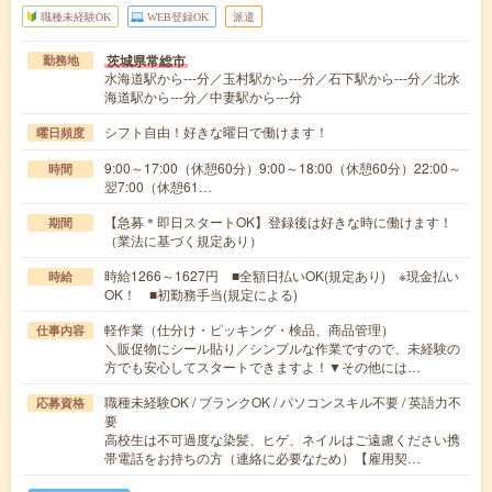
職種未経験OK
WEB登録OK
派遣
茨城県常総市
勤務地
水海道駅から---分／玉村駅から---分／石下駅から---分／北水
海道駅から---分／中妻駅から---分
シフト自由！好きな曜日で働けます！
曜日頻度
9:00～17:00（休憩60分）9:00～18:00（休憩60分）22:00～
時間
翌7:00（休憩61…
【急募＊即日スタートOK】登録後は好きな時に働けます！
期間
（業法に基づく規定あり）
時給1266～1627円 ■全額日払いOK(規定あり) ※現金払い
時給
OK！ ■初勤務手当(規定による)
軽作業（仕分け・ピッキング・検品、商品管理）
仕事内容
＼販促物にシール貼り／シンプルな作業ですので、未経験の
方でも安心してスタートできますよ！▼その他には…
職種未経験OK / ブランクOK / パソコンスキル不要 / 英語力不
応募資格
要
高校生は不可過度な染髪、ヒゲ、ネイルはご遠慮ください携
帯電話をお持ちの方（連絡に必要なため）【雇用契…