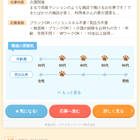
介護関連
仕事内容
まるで高級マンションのような施設で働けるお仕事です！で
きたばかりの施設が多く、利用者さんの要介護度も…
ブランクOK / パソコンスキル不要 / 英語力不要
応募資格
＜無資格・ブランクOK！＞介護の経験をお持ちの方！・年
齢、学歴不問！・WワークOK！・10名以上採用…
職場の雰囲気
年齢層
20代
30代
40代
50代
60代
男女比率
女性
男性
もっと見る
気になる!
応募へ進む
詳しく見る
派遣会社
ケアスタッフィング株式会社