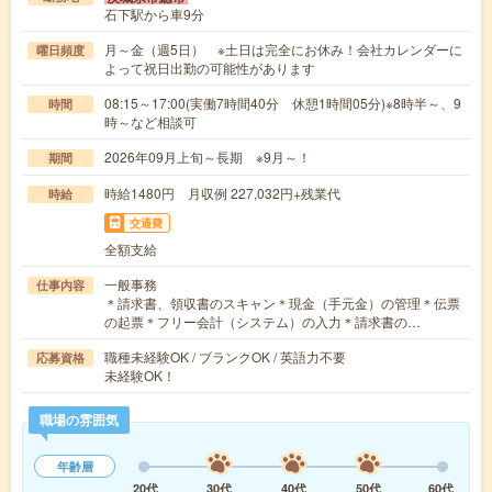
石下駅から車9分
月～金（週5日） ※土日は完全にお休み！会社カレンダーに
曜日頻度
よって祝日出勤の可能性があります
08:15～17:00(実働7時間40分 休憩1時間05分)※8時半～、9
時間
時～など相談可
2026年09月上旬～長期 ※9月～！
期間
時給1480円 月収例 227,032円+残業代
時給
交通費
全額支給
一般事務
仕事内容
＊請求書、領収書のスキャン＊現金（手元金）の管理＊伝票
の起票＊フリー会計（システム）の入力＊請求書の…
職種未経験OK / ブランクOK / 英語力不要
応募資格
未経験OK！
職場の雰囲気
年齢層
20代
30代
40代
50代
60代