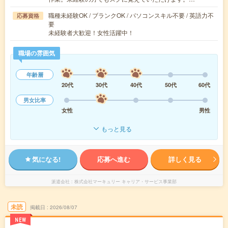
職種未経験OK / ブランクOK / パソコンスキル不要 / 英語力不
応募資格
要
未経験者大歓迎！女性活躍中！
職場の雰囲気
年齢層
20代
30代
40代
50代
60代
男女比率
女性
男性
もっと見る
気になる!
応募へ進む
詳しく見る
派遣会社
株式会社マーキュリー キャリア・サービス事業部
未読
掲載日
2026/08/07
NEW