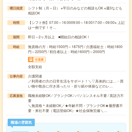
シフト制（月～日） ※平日のみなどの相談もOK ※週3なども
曜日頻度
相談OK
【シフト例】07:00～16:0009:00～18:0017:00～09:00※ 上記
時間
は一例です！そ…
即日～2ヶ月以上 ■開始日の相談OK！
期間
無資格の方：時給1500円～1875円 / 介護福祉士：時給1800
時給
円～2250円 / 初任者以上：時給1600円～2000円
交通費
全額支給
介護関連
仕事内容
／利用者の方の日常生活をサポート！＼▽具体的には…・買
い物や散歩に付き添ったり・折り紙や体操などのレ…
職種未経験OK / ブランクOK / パソコンスキル不要 / 英語力不
応募資格
要
＼無資格＊未経験OK／★年齢不問・ブランクOK★履歴書不
要・来社不要（電話登録OK）★社会保険完備＼…
職場の雰囲気