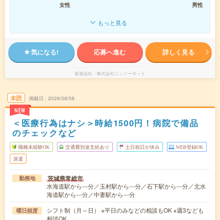
女性
男性
もっと見る
気になる!
応募へ進む
詳しく見る
派遣会社
株式会社ニッソーネット
未読
掲載日
2026/08/08
NEW
＜医療行為はナシ＞時給1500円！病院で備品
のチェックなど
職種未経験OK
交通費別途支給あり
土日祝日が休み
WEB登録OK
派遣
茨城県常総市
勤務地
水海道駅から---分／玉村駅から---分／石下駅から---分／北水
海道駅から---分／中妻駅から---分
シフト制（月～日） ※平日のみなどの相談もOK ※週3なども
曜日頻度
相談OK