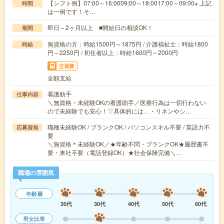
【シフト例】07:00～16:0009:00～18:0017:00～09:00※ 上記
時間
は一例です！そ…
即日～2ヶ月以上 ■開始日の相談OK！
期間
無資格の方：時給1500円～1875円 / 介護福祉士：時給1800
時給
円～2250円 / 初任者以上：時給1600円～2000円
交通費
全額支給
看護助手
仕事内容
＼無資格・未経験OKの看護助手／医療行為は一切行わない
ので未経験でも安心！▽具体的には…・リネンやシ…
職種未経験OK / ブランクOK / パソコンスキル不要 / 英語力不
応募資格
要
＼無資格＊未経験OK／★年齢不問・ブランクOK★履歴書不
要・来社不要（電話登録OK）★社会保険完備＼…
職場の雰囲気
年齢層
20代
30代
40代
50代
60代
男女比率