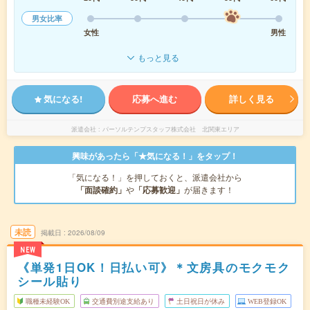
男女比率
女性
男性
もっと見る
気になる!
応募へ進む
詳しく見る
派遣会社
パーソルテンプスタッフ株式会社 北関東エリア
興味があったら「★気になる！」をタップ！
「気になる！」を押しておくと、派遣会社から
「面談確約」
や
「応募歓迎」
が届きます！
未読
掲載日
2026/08/09
NEW
《単発1日OK！日払い可》＊文房具のモクモク
シール貼り
職種未経験OK
交通費別途支給あり
土日祝日が休み
WEB登録OK