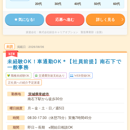
20代
30代
40代
50代
60代
気になる!
応募へ進む
詳しく見る
派遣会社
株式会社綜合キャリアオプション 製造事業部（全国）
未読
掲載日
2026/08/06
NEW
未経験OK！車通勤OK＊【社員前提】南石下で
一般事務
職種未経験OK
交通費別途支給あり
WEB登録OK
正社員への紹介予定派遣
茨城県常総市
勤務地
南石下駅から徒歩30分
月～金・土・日／週5日
曜日頻度
08:30-17:30（休憩75分）実働7時間45分
時間
即日～長期 ※開始日相談OK
期間