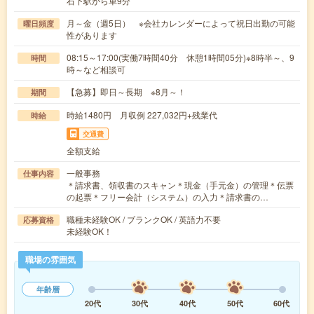
石下駅から車9分
月～金（週5日） ※会社カレンダーによって祝日出勤の可能
曜日頻度
性があります
08:15～17:00(実働7時間40分 休憩1時間05分)※8時半～、9
時間
時～など相談可
【急募】即日～長期 ※8月～！
期間
時給1480円 月収例 227,032円+残業代
時給
交通費
全額支給
一般事務
仕事内容
＊請求書、領収書のスキャン＊現金（手元金）の管理＊伝票
の起票＊フリー会計（システム）の入力＊請求書の…
職種未経験OK / ブランクOK / 英語力不要
応募資格
未経験OK！
職場の雰囲気
年齢層
20代
30代
40代
50代
60代