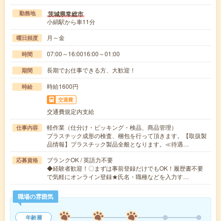
茨城県常総市
勤務地
小絹駅から車11分
月～金
曜日頻度
07:00～16:0016:00～01:00
時間
長期でお仕事できる方、大歓迎！
期間
時給1600円
時給
交通費
交通費規定内支給
軽作業（仕分け・ピッキング・検品、商品管理）
仕事内容
プラスチック成形の検査、梱包を行って頂きます。【取扱製
品情報】プラスチック製品全般となります。≪待遇…
ブランクOK / 英語力不要
応募資格
◆経験者歓迎！〇まずは事前登録だけでもOK！履歴書不要
で気軽にオンライン登録★氏名・職種などを入力す…
職場の雰囲気
年齢層