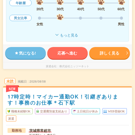
年齢層
20代
30代
40代
50代
60代
男女比率
女性
男性
もっと見る
気になる!
応募へ進む
詳しく見る
派遣会社
株式会社ニッソーネット
未読
掲載日
2026/08/08
NEW
17時定時！マイカー通勤OK！引継ぎありま
す！事務のお仕事＊石下駅
職種未経験OK
交通費別途支給あり
土日祝日が休み
WEB登録OK
派遣
茨城県常総市
勤務地