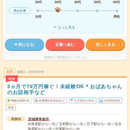
20代
30代
40代
50代
60代
男女比率
女性
男性
もっと見る
気になる!
応募へ進む
詳しく見る
派遣会社
株式会社ニッソーネット
未読
掲載日
2026/08/08
NEW
3ヵ月で79万円稼ぐ！未経験OK＊おばあちゃん
のお話相手など
職種未経験OK
交通費別途支給あり
土日祝日が休み
WEB登録OK
派遣
茨城県常総市
勤務地
水海道駅から---分／玉村駅から---分／石下駅から---分／北水
海道駅から---分／中妻駅から---分