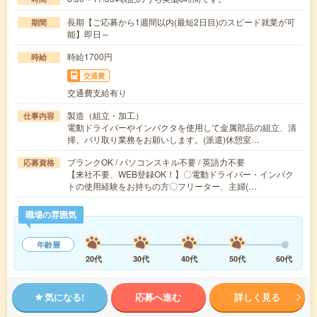
長期【ご応募から1週間以内(最短2日目)のスピード就業が可
期間
能】即日～
時給1700円
時給
交通費
交通費支給有り
製造（組立・加工）
仕事内容
電動ドライバーやインパクタを使用して金属部品の組立、清
掃、バリ取り業務をお願いします。(派遣)休憩室…
ブランクOK / パソコンスキル不要 / 英語力不要
応募資格
【来社不要、WEB登録OK！】〇電動ドライバー・インパク
トの使用経験をお持ちの方〇フリーター、主婦(…
職場の雰囲気
年齢層
20代
30代
40代
50代
60代
気になる!
応募へ進む
詳しく見る