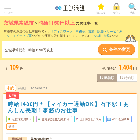
メニュー
気になる!
ログイン
検索
茨城県常総市
×
時給1150円以上
のお仕事一覧
常総市の派遣のお仕事情報です。
オフィスワーク・事務系
、
営業・販売・サービス系
、
クリエイティブ系
などのお仕事を取り揃えています。さらに、
短期
・
単発
などの期
間や、
職種未経験OK
などのこだわり条件で絞り込んでいただけます。
条件の変更
茨城県常総市 / 時給1150円以上
109
1,404
全
件
平均時給:
円
時給順
新着順
未読
掲載日
2026/08/09
NEW
時給1480円＊【マイカー通勤OK】石下駅！あ
んしん長期！事務のお仕事
職種未経験OK
交通費別途支給あり
土日祝日が休み
WEB登録OK
派遣
茨城県常総市
勤務地