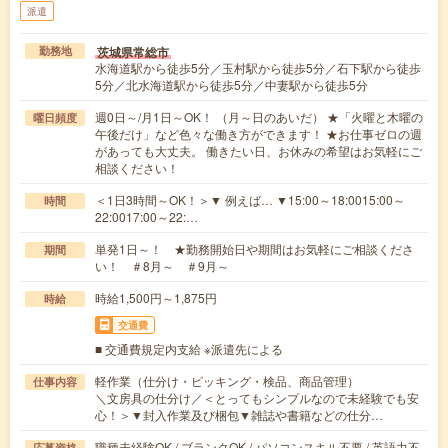
派遣
茨城県常総市
勤務地
水海道駅から徒歩5分／玉村駅から徒歩5分／石下駅から徒歩
5分／北水海道駅から徒歩5分／中妻駅から徒歩5分
週0日～/月1日～OK！ （月～日のあいだ） ★「火曜と木曜の
曜日頻度
午後だけ」など色々な働き方ができます！ ★お仕事ゼロの週
があっても大丈夫。 働きたい日、お休みの希望はお気軽にご
相談ください！
＜1日3時間～OK！＞▼ 例えば… ▼15:00～18:0015:00～
時間
22:0017:00～22:…
単発1日～！ ★勤務開始日や期間はお気軽にご相談くださ
期間
い！ ＃8月～ ＃9月～
時給1,500円～1,875円
時給
交通費
■ 交通費規定内支給 ※派遣先による
軽作業（仕分け・ピッキング・検品、商品管理）
仕事内容
＼文房具の仕分け／＜とってもシンプルなので未経験でも安
心！＞▼封入作業及び梱包▼雑誌や書籍などの仕分…
職種未経験OK / ブランクOK / パソコンスキル不要 / 英語力不
応募資格