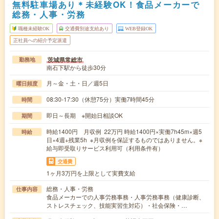
無料駐車場あり＊未経験OK！食品メーカーで
総務・人事・労務
職種未経験OK
交通費別途支給あり
WEB登録OK
正社員への紹介予定派遣
茨城県常総市
勤務地
南石下駅から徒歩30分
月～金・土・日／週5日
曜日頻度
08:30-17:30（休憩75分）実働7時間45分
時間
即日～長期 ※開始日相談OK
期間
時給1400円 月収例 22万円 時給1400円×実働7h45m×週5
時給
日×4週+残業5h ※月収例を保証するものではありません。※
給与即受取りサービス利用可（利用条件有）
交通費
1ヶ月3万円を上限として実費支給
総務・人事・労務
仕事内容
食品メーカーでの人事労務事務・人事労務事務（健康診断、
ストレスチェック、技能実習生対応）・社会保険・…