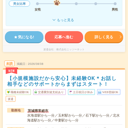
男女比率
女性
男性
もっと見る
気になる!
応募へ進む
詳しく見る
派遣会社
株式会社ニッソーネット
未読
掲載日
2026/08/08
NEW
【小規模施設だから安心】未経験OK＊お話し
相手などのサポートからまずはスタート！
職種未経験OK
交通費別途支給あり
土日祝日が休み
WEB登録OK
派遣
茨城県常総市
勤務地
水海道駅から---分／玉村駅から---分／石下駅から---分／北水
海道駅から---分／中妻駅から---分