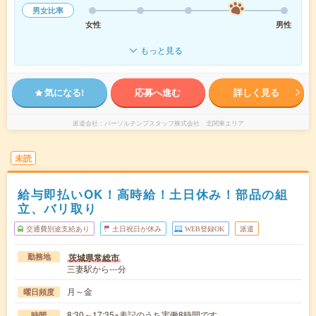
男女比率
女性
男性
もっと見る
気になる!
応募へ進む
詳しく見る
派遣会社
パーソルテンプスタッフ株式会社 北関東エリア
未読
給与即払いOK！高時給！土日休み！部品の組
立、バリ取り
交通費別途支給あり
土日祝日が休み
WEB登録OK
派遣
茨城県常総市
勤務地
三妻駅から---分
月～金
曜日頻度
8:30～17:35※表記のうち実働8時間です。
時間