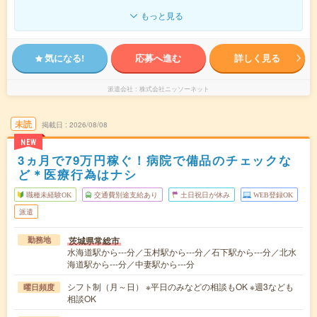
もっと見る
気になる!
応募へ進む
詳しく見る
派遣会社
株式会社ニッソーネット
未読
掲載日
2026/08/08
NEW
3ヵ月で79万円稼ぐ！病院で備品のチェックな
ど＊医療行為はナシ
職種未経験OK
交通費別途支給あり
土日祝日が休み
WEB登録OK
派遣
茨城県常総市
勤務地
水海道駅から---分／玉村駅から---分／石下駅から---分／北水
海道駅から---分／中妻駅から---分
シフト制（月～日） ※平日のみなどの相談もOK ※週3なども
曜日頻度
相談OK