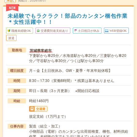
未読
掲載日
2026/08/07
NEW
未経験でもラクラク！部品のカンタン梱包作業
＊女性活躍中！！
職種未経験OK
交通費別途支給あり
土日祝日が休み
WEB登録OK
派遣
茨城県常総市
勤務地
下妻駅から車25分／水海道駅から車20分／三妻駅から車20
分／守谷駅から車30分／つくば駅から車30分
月～金【土日祝休み、GW・夏季・年末年始休暇】
曜日頻度
8:30～17:30（実働8時間）＊残業は基本ありません
時間
即日～長期（3ヶ月更新） ※開始日応相談
期間
時給1460円
時給
交通費
規定支給（1万円まで）
製造（組立・加工）
仕事内容
小物部品（電材）のカンタンな出荷前検査、梱包、材料供給
作業。未経験の方でもスグに覚えていただけます。…