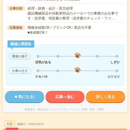
経理・財務・会計・英文経理
仕事内容
建設機械部品や自動車部品のメーカーでの事務のお仕事で
す・請求書、領収書の整理・請求書のチェック・ファ…
職種未経験OK / ブランクOK / 英語力不要
応募資格
■未経験OK！
職場の雰囲気
職場の様子
活気がある
しずか
仕事の仕方
テキパキ
コツコツ
気になる!
応募へ進む
詳しく見る
派遣会社
株式会社リクルートスタッフィング（茨城・栃木・群馬）
未読
掲載日
2026/08/07