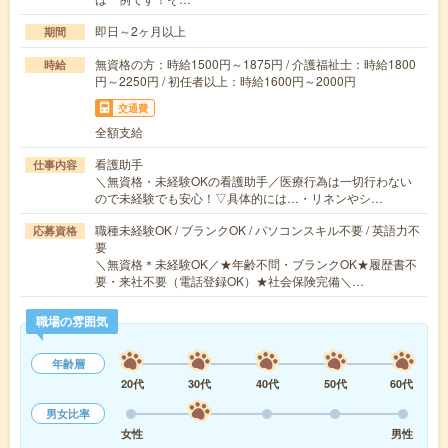
即日～2ヶ月以上
期間
無資格の方：時給1500円～1875円 / 介護福祉士：時給1800
時給
円～2250円 / 初任者以上：時給1600円～2000円
交通費
全額支給
看護助手
仕事内容
＼無資格・未経験OKの看護助手／医療行為は一切行わない
ので未経験でも安心！▽具体的には…・リネンやシ…
職種未経験OK / ブランクOK / パソコンスキル不要 / 英語力不
応募資格
要
＼無資格＊未経験OK／★年齢不問・ブランクOK★履歴書不
要・来社不要（電話登録OK）★社会保険完備＼…
職場の雰囲気
年齢層
20代
30代
40代
50代
60代
男女比率
女性
男性