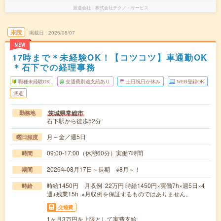
派遣会社
株式会社テクノ・サービス
未読
掲載日
2026/08/07
NEW
17時まで＊未経験OK！【コツコツ】車通勤OK
＊石下での経理事務
職種未経験OK
交通費別途支給あり
土日祝日が休み
WEB登録OK
派遣
茨城県常総市
勤務地
石下駅から徒歩52分
月～金／週5日
曜日頻度
09:00-17:00（休憩60分）実働7時間
時間
2026年08月17日～長期 ※8月～！
期間
時給1450円 月収例 22万円 時給1450円×実働7h×週5日×4
時給
週+残業15h ※月収例を保証するものではありません。
交通費
1ヶ月3万円を上限として実費支給