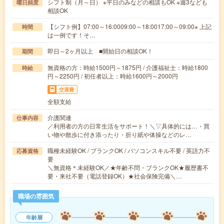
シフト制（月～日） ※平日のみなどの相談もOK ※週3なども
曜日頻度
相談OK
【シフト例】07:00～16:0009:00～18:0017:00～09:00※ 上記
時間
は一例です！そ…
即日～2ヶ月以上 ■開始日の相談OK！
期間
無資格の方：時給1500円～1875円 / 介護福祉士：時給1800
時給
円～2250円 / 初任者以上：時給1600円～2000円
交通費
全額支給
介護関連
仕事内容
／利用者の方の日常生活をサポート！＼▽具体的には…・買
い物や散歩に付き添ったり・折り紙や体操などのレ…
職種未経験OK / ブランクOK / パソコンスキル不要 / 英語力不
応募資格
要
＼無資格＊未経験OK／★年齢不問・ブランクOK★履歴書不
要・来社不要（電話登録OK）★社会保険完備＼…
職場の雰囲気
年齢層