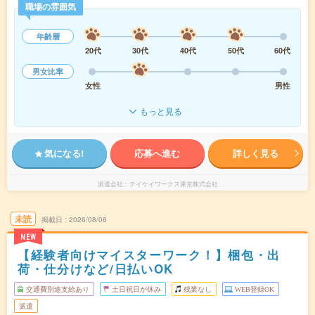
職場の雰囲気
年齢層
20代
30代
40代
50代
60代
男女比率
女性
男性
もっと見る
気になる!
応募へ進む
詳しく見る
派遣会社
テイケイワークス東京株式会社
未読
掲載日
2026/08/06
NEW
【経験者向けマイスターワーク！】梱包・出
荷・仕分けなど/日払いOK
交通費別途支給あり
土日祝日が休み
残業なし
WEB登録OK
派遣