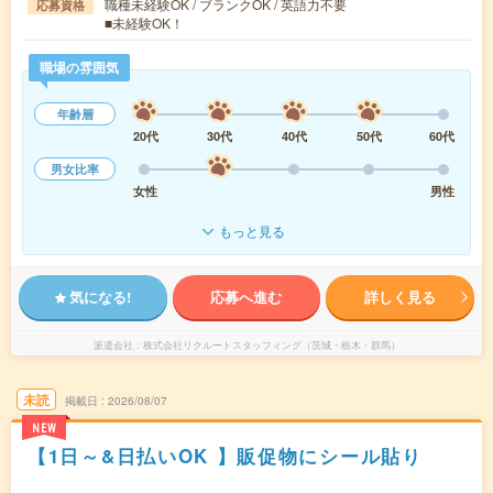
職種未経験OK / ブランクOK / 英語力不要
応募資格
■未経験OK！
職場の雰囲気
年齢層
20代
30代
40代
50代
60代
男女比率
女性
男性
もっと見る
気になる!
応募へ進む
詳しく見る
派遣会社
株式会社リクルートスタッフィング（茨城・栃木・群馬）
未読
掲載日
2026/08/07
NEW
【1日～&日払いOK 】販促物にシール貼り