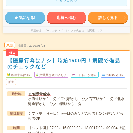
気になる!
応募へ進む
詳しく見る
派遣会社
パーソルテンプスタッフ株式会社 北関東エリア
未読
掲載日
2026/08/08
NEW
【医療行為はナシ】時給1500円！病院で備品
のチェックなど
職種未経験OK
交通費別途支給あり
土日祝日が休み
WEB登録OK
派遣
茨城県常総市
勤務地
水海道駅から---分／玉村駅から---分／石下駅から---分／北水
海道駅から---分／中妻駅から---分
シフト制（月～日） ※平日のみなどの相談もOK ※週3なども
曜日頻度
相談OK
【シフト例】07:00～16:0009:00～18:0017:00～09:00※ 上記
時間
は一例です！そ…