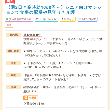
NEW
【週2日＊高時給1650円～】シニア向けマンシ
ョンで食事の配膳や見守り＊介護
交通費別途支給あり
土日祝日が休み
残業なし
WEB登録OK
派遣
茨城県常総市
勤務地
水海道駅から---分／玉村駅から---分／石下駅から---分／北水
海道駅から---分／中妻駅から---分
★週2日～（月～日） ※希望のシフトを毎月提出（日数と曜
曜日頻度
日の組み合わせや固定も可）
★【日勤のみ】1日5時間～OK！≪シフト例≫9:00～
時間
14:0010:00～15:0012:00～1…
【急募】即日勤務OK！中旬～など開始日相談可 ★まずは
期間
お試し2カ月～のスタートも歓迎！
経験者時給1650円～ 介護福祉士時給1700円～ ※日払い/
時給
週払いOK
交通費
交通費全額支給