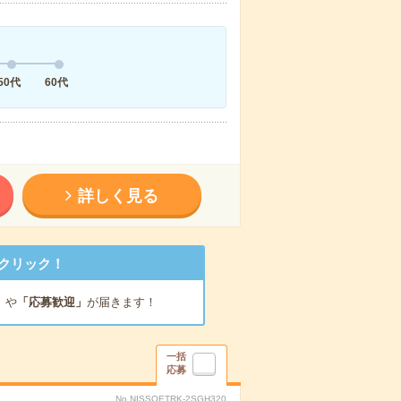
50代
60代
詳しく見る
クリック！
」
や
「応募歓迎」
が届きます！
一括
応募
No.NISSOETRK-2SGH320