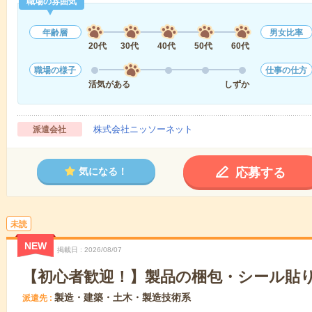
職場の雰囲気
年齢層
男女比率
20代
30代
40代
50代
60代
職場の様子
仕事の仕方
活気がある
しずか
株式会社ニッソーネット
派遣会社
応募する
気になる！
未読
NEW
掲載日
2026/08/07
【初心者歓迎！】製品の梱包・シール貼り
製造・建築・土木・製造技術系
派遣先