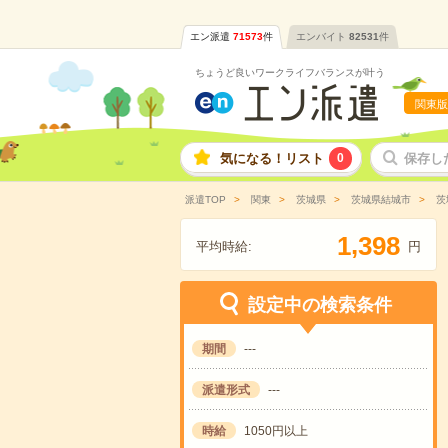
エン派遣
71573
件
エンバイト
82531
件
ちょうど良いワークライフバランスが叶う
関東版
気になる！リスト
0
保存し
派遣TOP
関東
茨城県
茨城県結城市
茨
,
1
3
9
8
平均時給:
円
設定中の検索条件
期間
---
派遣形式
---
時給
1050円以上