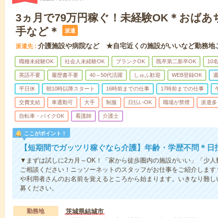
3ヵ月で79万円稼ぐ！未経験OK＊おば
手など＊
派遣
介護施設や病院など ★自宅近くの施設がいいなど勤務地
派遣先
職種未経験OK
社会人未経験OK
ブランクOK
既卒第二新卒OK
10
英語不要
履歴書不要
40～50代活躍
しゅふ歓迎
WEB登録OK
週
平日休
朝10時以降スタート
16時前までの仕事
17時前までの仕事
交費支給
車通勤可
大手
制服
日払いOK
職場が禁煙
派遣多
自転車・バイクOK
看護師
介護士
ここがポイント！
【短期間でガッツリ稼ぐなら介護】年齢・学歴不問＊日払
▼まずは試しに2カ月～OK！「家から徒歩圏内の施設がいい」「少
ご相談ください！ニッソーネットのスタッフがお仕事をご紹介します
や利用者さんのお名前を覚えるところから始まります。いきなり難し
募ください。
勤務地
茨城県結城市