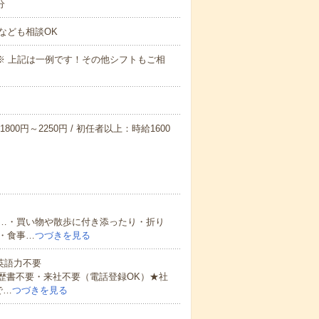
分
なども相談OK
～09:00※ 上記は一例です！その他シフトもご相
800円～2250円 / 初任者以上：時給1600
…・買い物や散歩に付き添ったり・折り
・食事…
つづきを見る
 英語力不要
歴書不要・来社不要（電話登録OK）★社
で…
つづきを見る