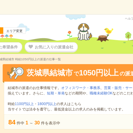
ヘル
エリア変更
た希望条件
お気に入りの派遣会社
城県結城市 時給1050円以上の派遣の仕事一覧
茨城県結城市
1050円以上
で
の派
結城市の派遣のお仕事情報です。
オフィスワーク・事務系
、
営業・販売・サー
揃えています。さらに、
短期
・
単発
などの期間や、
職種未経験OK
などのこだ
時給
1100円以上
・
1800円以上
の求人はこちら
当サイトでは法令を遵守し、最低賃金以上の求人のみを掲載しています。
84
1
30
件中
～
件を表示中