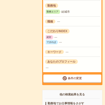
勤務地
結城市
勤務エリア
職種
---
こだわりINDEX
---
絶対
---
できれば
キーワード
---
あなたのプロフィール
---
条件の変更
他の検索結果を見る
勤務地でお仕事情報をさがす