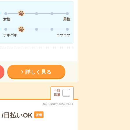
女性
男性
テキパキ
コツコツ
詳しく見る
一括
応募
No.SGSIY5185909-T4
/日払いOK
派遣