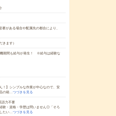
分
務上必要がある場合や配属先の都合により、
だきます）
待機期間も給与が発生！ ※給与は経験な
ん！】シンプルな作業が中心なので、安
品の箱…
つづきを見る
 英語力不要
経験・資格・学歴は問いません◎「そろ
したい…
つづきを見る