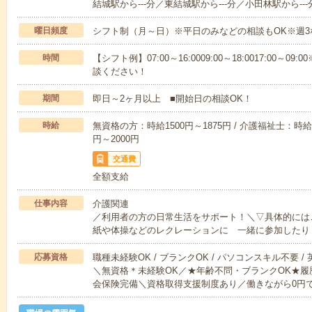
結城駅から---分／東結城駅から---分／小田林駅から---
曜日頻度
シフト制（月～日）※平日のみなどの相談もOK※週3
時間
【シフト例】07:00～16:0009:00～18:0017:00
談ください！
期間
即日～2ヶ月以上 ■開始日の相談OK！
時給
無資格の方：時給1500円～1875円 / 介護福祉士：時給1
円～2000円
交通費
全額支給
仕事内容
介護関連
／利用者の方の日常生活をサポート！＼▽具体的には
紙や体操などのレクレーションに 一緒に参加したり
応募資格
職種未経験OK / ブランクOK / パソコンスキル不要 /
＼無資格＊未経験OK／★年齢不問・ブランクOK★履
会保険完備＼資格取得支援制度あり／働きながら0円