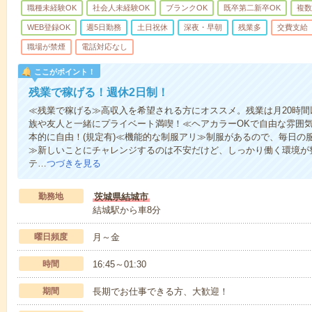
職種未経験OK
社会人未経験OK
ブランクOK
既卒第二新卒OK
複数
WEB登録OK
週5日勤務
土日祝休
深夜・早朝
残業多
交費支給
職場が禁煙
電話対応なし
ここがポイント！
残業で稼げる！週休2日制！
≪残業で稼げる≫高収入を希望される方にオススメ。残業は月20時間
族や友人と一緒にプライベート満喫！≪ヘアカラーOKで自由な雰囲
本的に自由！(規定有)≪機能的な制服アリ≫制服があるので、毎日の
≫新しいことにチャレンジするのは不安だけど、しっかり働く環境が
テ…
つづきを見る
勤務地
茨城県結城市
結城駅から車8分
曜日頻度
月～金
時間
16:45～01:30
期間
長期でお仕事できる方、大歓迎！