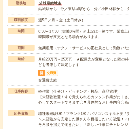
勤務地
茨城県結城市
結城駅から---分／東結城駅から---分／小田林駅から---
曜日頻度
週5日／月～金（土日休み）
時間
8:30～17:30（実働8時間）※上記は一例です。業
時間帯が変更となる場合があります。
期間
無期雇用（テクノ・サービスの正社員として勤務いた
時給
月給20万円～25万円 ★配属先が変更となった際の
どを考慮して決定します
交通費
交通費支給
仕事内容
軽作業（仕分け・ピッキング・検品、商品管理）
【未経験歓迎！すぐ覚えられるカンタン作業がたくさ
心してスタートできます〇▼具体的なお仕事内容〇商
応募資格
職種未経験OK / ブランクOK / パソコンスキル不要 /
＼未経験から安定した働き方を目指したい方歓迎！／
そろ腰を据えて働きたい」「新しい仕事にチャレンジ