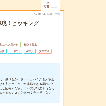
一括
応募
No.TCSMKH無期1_古河
環境！ピッキング
名以上の大量募集
複数名募集
勤務
土日祝休
残業少
交費支給
なく働けるか不安・・という方も大歓迎
な不安などいつでも連携できる環境のた
にご応募ください！不安が解消されるま
柔軟な働き方＆正社員の安定が手に入る！