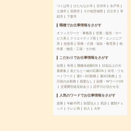
つくば市
ひたちなか市
古河市
水戸市
土浦市
筑西市
その他茨城県
日立市
常
総市
下妻市
職種でお仕事情報をさがす
オフィスワーク・事務系
営業・販売・サー
ビス系
クリエイティブ系
IT・エンジニア
系
技術系
医療・介護・福祉・教育系
軽
作業・物流・工場・その他
こだわりでお仕事情報をさがす
短期
単発
職種未経験OK
10名以上の大
量募集
友だちと一緒の応募OK
在宅・リモ
ートワーク
週2～3日勤務
週4日勤務
土
日祝のみ勤務
残業なし
副業・WワークOK
交通費別途支給あり
語学力が活かせる
人気のワードでお仕事情報をさがす
急募
年齢不問
財団法人
英語
書類チェ
ック
テレビ局
封入
大学