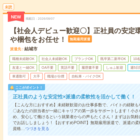
未読
NEW
掲載日
2026/08/07
【社会人デビュー歓迎〇】正社員の安定
や梱包をお任せ！
無期雇用派遣
結城市
派遣先
職種未経験OK
社会人未経験OK
ブランクOK
既卒第二新卒OK
10
友達と一緒OK
OA不要
英語不要
履歴書不要
しゅふ歓迎
週5日
車通勤可
大手
職場が分煙
自転車・バイクOK
ここがポイント！
正社員のような安定性×派遣の柔軟性を活かして働く！
【こんな方におすすめ】未経験歓迎のお仕事多数で、バイトの経験も
〇あなたの担当者が一緒にキャリアの第一歩をサポートします！小さ
め、安心して働けるという就業者からの声もたくさん！まずはお気軽
でお話ししましょう！【おすすめPOINT】無期雇用派遣で、派遣の
資格…
つづきを見る