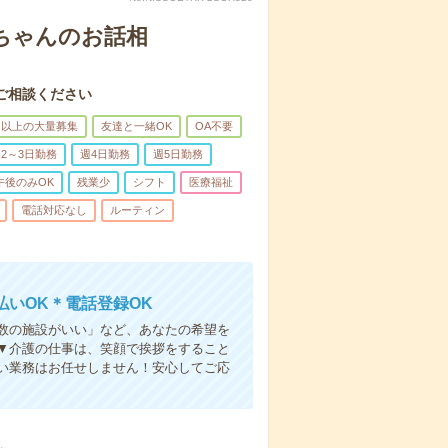
あちゃんのお話相
ご相談ください
名以上の大量募集
友達と一緒OK
OA不要
2～3日勤務
週4日勤務
週5日勤務
午後のみOK
残業少
シフト
医療福祉
電話対応なし
ルーティン
いOK＊電話登録OK
人数の施設がいい」など、あなたの希望を
▼介護の仕事は、笑顔で挨拶をすること
い業務はお任せしません！安心してご応