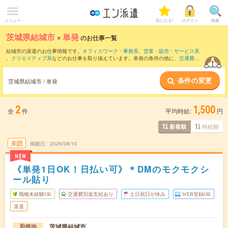
メニュー
気になる!
ログイン
検索
茨城県結城市
×
単発
のお仕事一覧
結城市の派遣のお仕事情報です。
オフィスワーク・事務系
、
営業・販売・サービス系
、
クリエイティブ系
などのお仕事を取り揃えています。単発の条件の他に、
交通費別
途支給あり
、
職種未経験OK
、
友だちと一緒の応募OK
などでもお探し頂けます。
条件の変更
茨城県結城市 / 単発
2
1,500
全
件
平均時給:
円
時給順
新着順
未読
掲載日
2026/08/10
NEW
《単発1日OK！日払い可》＊DMのモクモクシ
ール貼り
職種未経験OK
交通費別途支給あり
土日祝日が休み
WEB登録OK
派遣
茨城県結城市
勤務地