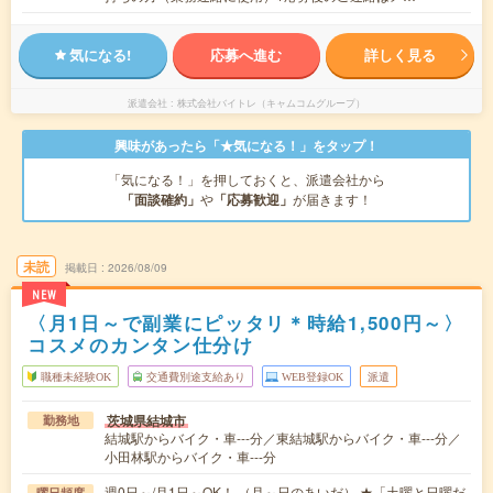
気になる!
応募へ進む
詳しく見る
派遣会社
株式会社バイトレ（キャムコムグループ）
興味があったら「★気になる！」をタップ！
「気になる！」を押しておくと、派遣会社から
「面談確約」
や
「応募歓迎」
が届きます！
未読
掲載日
2026/08/09
NEW
〈月1日～で副業にピッタリ＊時給1,500円～〉
コスメのカンタン仕分け
職種未経験OK
交通費別途支給あり
WEB登録OK
派遣
茨城県結城市
勤務地
結城駅からバイク・車---分／東結城駅からバイク・車---分／
小田林駅からバイク・車---分
週0日～/月1日～OK！ （月～日のあいだ） ★「土曜と日曜だ
曜日頻度