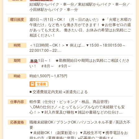
結城駅からバイク・車---分／東結城駅からバイク・車---分／
小田林駅からバイク・車---分
週0日～/月1日～OK！ （月～日のあいだ） ★「火曜と木曜の
曜日頻度
午後だけ」など色々な働き方ができます！ ★お仕事ゼロの週
があっても大丈夫。 働きたい日、お休みの希望はお気軽にご
相談ください！
＜1日3時間～OK！＞▼ 例えば… ▼15:00～18:0015:00～
時間
22:0017:00～22:…
1日～！ ★勤務開始日や期間はお気軽にご相談くださ
単発
期間
い！ ＃8月～ ＃9月～
時給1,500円～1,875円
時給
交通費
■ 交通費規定内支給 ※派遣先による
軽作業（仕分け・ピッキング・検品、商品管理）
仕事内容
＼DMの仕分け／＜とってもシンプルなので未経験でも安
心！＞▼封入作業及び梱包▼雑誌や書籍などの仕分け…
職種未経験OK / ブランクOK / パソコンスキル不要 / 英語力不
応募資格
要
▼未経験OK！（副業歓迎☆）▼高校生不可▼携帯電話をお
持ちの方（業務連絡に使用）※応募後のご連絡はメ…