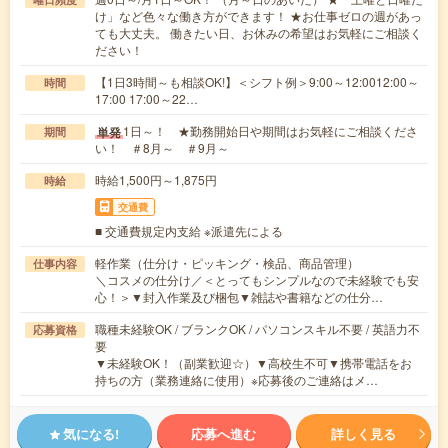
け」など色々な働き方ができます！ ★お仕事ゼロの週があっ
ても大丈夫。 働きたい日、お休みの希望はお気軽にご相談く
ださい！
【1日3時間～も相談OK!】＜シフト例＞9:00～12:0012:00～
時間
17:00 17:00～22…
1日～！ ★勤務開始日や期間はお気軽にご相談くださ
単発
期間
い！ ＃8月～ ＃9月～
時給1,500円～1,875円
時給
交通費
■ 交通費規定内支給 ※派遣先による
軽作業（仕分け・ピッキング・検品、商品管理）
仕事内容
＼コスメの仕分け／＜とってもシンプルなので未経験でも安
心！＞▼封入作業及び梱包▼雑誌や書籍などの仕分…
職種未経験OK / ブランクOK / パソコンスキル不要 / 英語力不
応募資格
要
▼未経験OK！（副業歓迎☆）▼高校生不可▼携帯電話をお
持ちの方（業務連絡に使用）※応募後のご連絡はメ…
気になる!
応募へ進む
詳しく見る