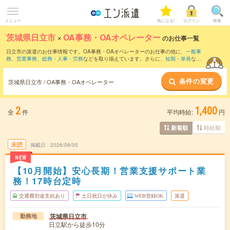
メニュー
気になる!
ログイン
検索
茨城県日立市
×
OA事務・OAオペレーター
のお仕事一覧
日立市の派遣のお仕事情報です。OA事務・OAオペレーターのお仕事の他に、
一般事
務
、
営業事務
、
総務・人事・労務
などを取り揃えています。さらに、
短期
・
単発
など
の期間や、
職種未経験OK
などのこだわり条件で絞り込んでいただけます。職種辞典：
OA事務・OAオペレーターのお仕事とは？とは？
条件の変更
茨城県日立市 / OA事務・OAオペレーター
2
1,400
全
件
平均時給:
円
時給順
新着順
未読
掲載日
2026/08/05
NEW
【10月開始】安心長期！営業支援サポート業
務！17時台定時
交通費別途支給あり
土日祝日が休み
WEB登録OK
派遣
茨城県日立市
勤務地
日立駅から徒歩10分