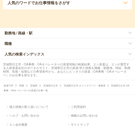
人気のワード
でお仕事情報をさがす
勤務地 / 路線・駅
職種
人気の検索インデックス
茨城県日立市 - OA事務・OAオペレーターの派遣情報の検索結果。エン派遣は、エンが運営す
る人材派遣会社のポータルサイト。茨城県日立市の派遣/求人情報を職種、勤務地、時給、勤務
時間、長期・短期などの希望条件から、あなたにピッタリの派遣（OA事務・OAオペレータ
ー）のお仕事を探せます。
派遣TOP
関東
茨城県
茨城県日立市
茨城県日立市 オフィスワーク・事務系
茨城県日立市 OA
事務・OAオペレーターの派遣の仕事一覧
個人情報の取り扱いについて
ご利用規約
ヘルプ・お問い合わせ
掲載のお問い合わせ
エン会社概要
サイトマップ