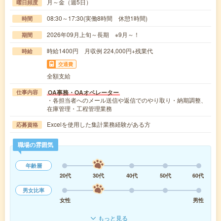
月～金（週5日）
曜日頻度
08:30～17:30(実働8時間 休憩1時間)
時間
2026年09月上旬～長期 ※9月～！
期間
時給1400円 月収例 224,000円+残業代
時給
交通費
全額支給
OA事務・OAオペレーター
仕事内容
・各担当者へのメール送信や返信でのやり取り・納期調整、
在庫管理・工程管理業務
Excelを使用した集計業務経験がある方
応募資格
職場の雰囲気
年齢層
20代
30代
40代
50代
60代
男女比率
女性
男性
もっと見る