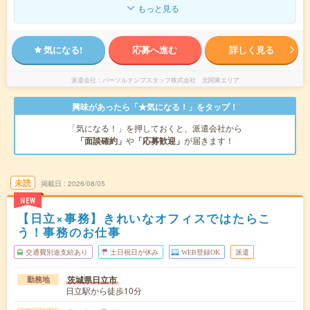
もっと見る
気になる!
応募へ進む
詳しく見る
派遣会社
パーソルテンプスタッフ株式会社 北関東エリア
興味があったら「★気になる！」をタップ！
「気になる！」を押しておくと、派遣会社から
「面談確約」
や
「応募歓迎」
が届きます！
未読
掲載日
2026/08/05
NEW
【日立×事務】きれいなオフィスではたらこ
う！事務のお仕事
交通費別途支給あり
土日祝日が休み
WEB登録OK
派遣
茨城県日立市
勤務地
日立駅から徒歩10分