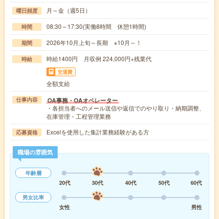
月～金（週5日）
曜日頻度
08:30～17:30(実働8時間 休憩1時間)
時間
2026年10月上旬～長期 ※10月～！
期間
時給1400円 月収例 224,000円+残業代
時給
交通費
全額支給
OA事務・OAオペレーター
仕事内容
・各担当者へのメール送信や返信でのやり取り・納期調整、
在庫管理・工程管理業務
Excelを使用した集計業務経験がある方
応募資格
職場の雰囲気
年齢層
20代
30代
40代
50代
60代
男女比率
女性
男性